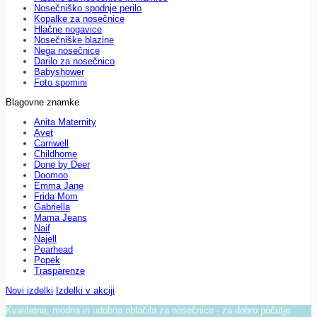
Nosečniško spodnje perilo
Kopalke za nosečnice
Hlačne nogavice
Nosečniške blazine
Nega nosečnice
Darilo za nosečnico
Babyshower
Foto spomini
Blagovne znamke
Anita Maternity
Avet
Carriwell
Childhome
Done by Deer
Doomoo
Emma Jane
Frida Mom
Gabriella
Mama Jeans
Naif
Najell
Pearhead
Popek
Trasparenze
Novi izdelki
Izdelki v akciji
Kvalitetna, modna in udobna oblačila za nosečnice - za dobro počutje