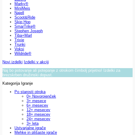
Marky®
MiniMeis
Najell
Scoot&Ride
Skip Hop
SmarTrike®
Stephen Joseph
Tiba+Marl
Trixie
Trunki
Voksi
Wildride®
Novi izdelki
Izdelki v akciji
Naj bo potovanje ali potepanje z otrokom čimbolj prijetno! Izdelki za
brezskrben družinski dopust.
Kategorija Igranje
Po starosti otroka
0+ Novorojenček
3+ mesece
6+ mesecev
12+ mesecev
18+ mesecev
24+ mesecev
3+ leta
Ustvarjalne igrače
Mehke in plišaste igrače