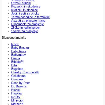
Otroški slinčki
Kozarčki in skodelice
Krožniki in skledice
Jedilni seti za otroke
Termo posodice in termovke
Aparati za pripravo hrane
Pripomočki za hranjenje
Žličke in jedilni pribor
Stolčki za hranjenje
Blagovne znamke
b.box
Baby Brezza
Baby Nova
Babymoov
Beaba
Bibado™
Bibs
Bugaboo
Cheeky Chompers®
Childhome
Curaprox
Done by Deer
Dr. Brown’s
Elodie
Haakaa
KAOS
Minikoioi
Mother-K