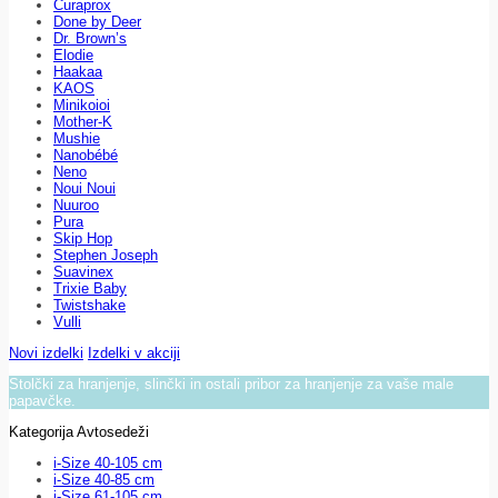
Curaprox
Done by Deer
Dr. Brown’s
Elodie
Haakaa
KAOS
Minikoioi
Mother-K
Mushie
Nanobébé
Neno
Noui Noui
Nuuroo
Pura
Skip Hop
Stephen Joseph
Suavinex
Trixie Baby
Twistshake
Vulli
Novi izdelki
Izdelki v akciji
Stolčki za hranjenje, slinčki in ostali pribor za hranjenje za vaše male
papavčke.
Kategorija Avtosedeži
i-Size 40-105 cm
i-Size 40-85 cm
i-Size 61-105 cm