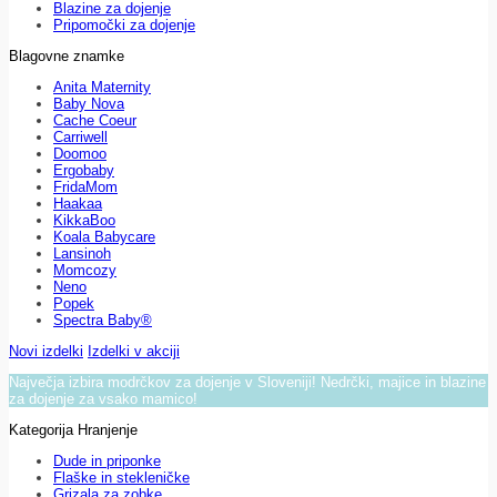
Blazine za dojenje
Pripomočki za dojenje
Blagovne znamke
Anita Maternity
Baby Nova
Cache Coeur
Carriwell
Doomoo
Ergobaby
FridaMom
Haakaa
KikkaBoo
Koala Babycare
Lansinoh
Momcozy
Neno
Popek
Spectra Baby®
Novi izdelki
Izdelki v akciji
Največja izbira modrčkov za dojenje v Sloveniji! Nedrčki, majice in blazine
za dojenje za vsako mamico!
Kategorija Hranjenje
Dude in priponke
Flaške in stekleničke
Grizala za zobke