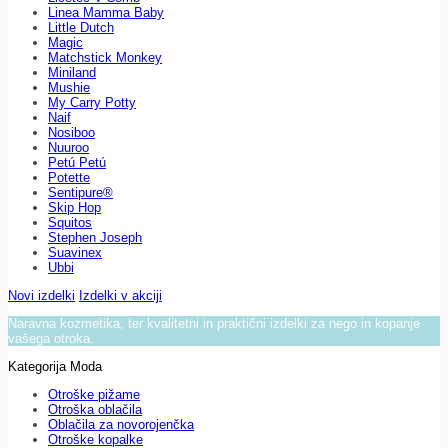
Linea Mamma Baby
Little Dutch
Magic
Matchstick Monkey
Miniland
Mushie
My Carry Potty
Naif
Nosiboo
Nuuroo
Petú Petú
Potette
Sentipure®
Skip Hop
Squitos
Stephen Joseph
Suavinex
Ubbi
Novi izdelki
Izdelki v akciji
Naravna kozmetika, ter kvalitetni in praktični izdelki za nego in kopanje
vašega otroka.
Kategorija Moda
Otroške pižame
Otroška oblačila
Oblačila za novorojenčka
Otroške kopalke