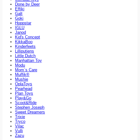
Done by Deer
Effiki
Galt
Goki
Hoppstar
IGLU
Janod
Kid's Concept
KikkaBoo
Kinderfeets
Lilliputiens
Little Dutch
Manhattan Toy
Modu
Mom`s Care
Muffik®
Mushie
OplaToys
Pearhead
Plan Toys
Play&Go
Scoot&Ride
Stephen Joseph
Sweet Dreamers
Trixie
Tryco
Vilac
Vulli
Zazu