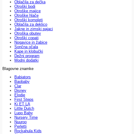
Oblačila za dečka
Otroški bodi
Otroške majice
Otroške hlače
Otroški kompleti
Oblačila za deklico
Jakne in zimski pajaci
Otroška obutev
Otroški copati
Nogavice in žabice
Sončna očala
Kape in klobučki
Dežni program
Modni dodatki
Blagovne znamke
Babiators
Baobaby
Clar
Disney
Elodie
First Steps
Ki ET LA
Little Dutch
Lupo Baby
Nursery Time
Nuuroo
Perletti
Rockahula Kids