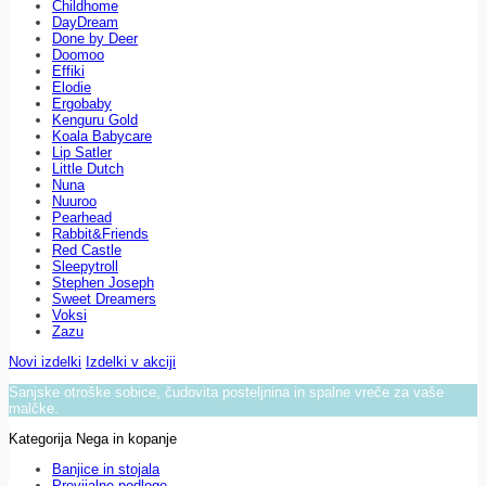
Childhome
DayDream
Done by Deer
Doomoo
Effiki
Elodie
Ergobaby
Kenguru Gold
Koala Babycare
Lip Satler
Little Dutch
Nuna
Nuuroo
Pearhead
Rabbit&Friends
Red Castle
Sleepytroll
Stephen Joseph
Sweet Dreamers
Voksi
Zazu
Novi izdelki
Izdelki v akciji
Sanjske otroške sobice, čudovita posteljnina in spalne vreče za vaše
malčke.
Kategorija Nega in kopanje
Banjice in stojala
Previjalne podloge