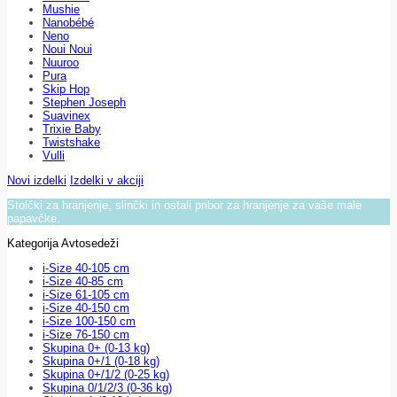
Mushie
Nanobébé
Neno
Noui Noui
Nuuroo
Pura
Skip Hop
Stephen Joseph
Suavinex
Trixie Baby
Twistshake
Vulli
Novi izdelki
Izdelki v akciji
Stolčki za hranjenje, slinčki in ostali pribor za hranjenje za vaše male
papavčke.
Kategorija Avtosedeži
i-Size 40-105 cm
i-Size 40-85 cm
i-Size 61-105 cm
i-Size 40-150 cm
i-Size 100-150 cm
i-Size 76-150 cm
Skupina 0+ (0-13 kg)
Skupina 0+/1 (0-18 kg)
Skupina 0+/1/2 (0-25 kg)
Skupina 0/1/2/3 (0-36 kg)