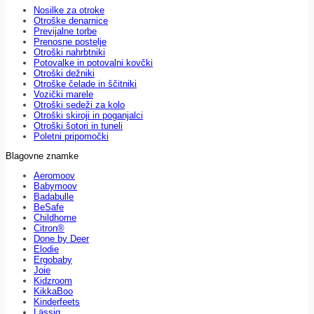
Nosilke za otroke
Otroške denarnice
Previjalne torbe
Prenosne postelje
Otroški nahrbtniki
Potovalke in potovalni kovčki
Otroški dežniki
Otroške čelade in ščitniki
Vozički marele
Otroški sedeži za kolo
Otroški skiroji in poganjalci
Otroški šotori in tuneli
Poletni pripomočki
Blagovne znamke
Aeromoov
Babymoov
Badabulle
BeSafe
Childhome
Citron®
Done by Deer
Elodie
Ergobaby
Joie
Kidzroom
KikkaBoo
Kinderfeets
Lässig