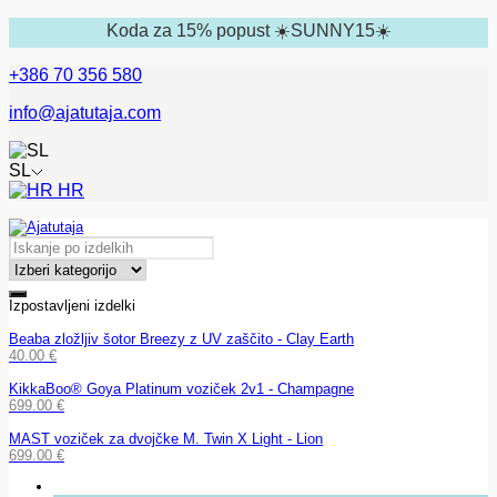
Koda za 15% popust ☀️SUNNY15☀️
+386 70 356 580
info@ajatutaja.com
SL
HR
Izpostavljeni izdelki
Beaba zložljiv šotor Breezy z UV zaščito - Clay Earth
40.00
€
KikkaBoo® Goya Platinum voziček 2v1 - Champagne
699.00
€
MAST voziček za dvojčke M. Twin X Light - Lion
699.00
€