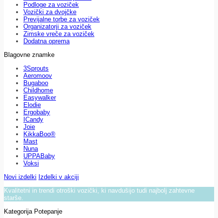
Podloge za voziček
Vozički za dvojčke
Previjalne torbe za voziček
Organizatorji za voziček
Zimske vreče za voziček
Dodatna oprema
Blagovne znamke
3Sprouts
Aeromoov
Bugaboo
Childhome
Easywalker
Elodie
Ergobaby
ICandy
Joie
KikkaBoo®
Mast
Nuna
UPPABaby
Voksi
Novi izdelki
Izdelki v akciji
Kvalitetni in trendi otroški vozički, ki navdušijo tudi najbolj zahtevne
starše.
Kategorija Potepanje