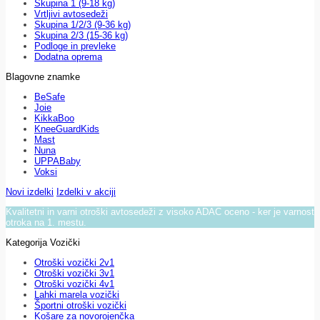
Skupina 1 (9-18 kg)
Vrtljivi avtosedeži
Skupina 1/2/3 (9-36 kg)
Skupina 2/3 (15-36 kg)
Podloge in prevleke
Dodatna oprema
Blagovne znamke
BeSafe
Joie
KikkaBoo
KneeGuardKids
Mast
Nuna
UPPABaby
Voksi
Novi izdelki
Izdelki v akciji
Kvalitetni in varni otroški avtosedeži z visoko ADAC oceno - ker je varnost
otroka na 1. mestu.
Kategorija Vozički
Otroški vozički 2v1
Otroški vozički 3v1
Otroški vozički 4v1
Lahki marela vozički
Športni otroški vozički
Košare za novorojenčka