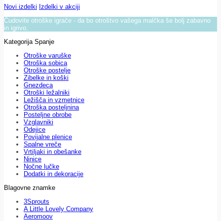
Novi izdelki
Izdelki v akciji
Čudovite otroške igrače - da bo otroštvo vašega malčka še bolj zabavno
in igrivo.
Kategorija Spanje
Otroške varuške
Otroška sobica
Otroške postelje
Zibelke in koški
Gnezdeca
Otroški ležalniki
Ležišča in vzmetnice
Otroška posteljnina
Posteljne obrobe
Vzglavniki
Odejice
Povijalne plenice
Spalne vreče
Vrtiljaki in obešanke
Ninice
Nočne lučke
Dodatki in dekoracije
Blagovne znamke
3Sprouts
A Little Lovely Company
Aeromoov