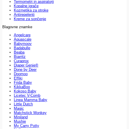
Termometri in aspiratorji
Kopalne igrače
Kozmetika za otroke
Antirepelenti
Kreme za sončenje
Blagovne znamke
Angelcare
Aquascale
Babymoov
Badabulle
Beaba
Biarritz
Curaprox
Diaper Genie®
Done by Deer
Doomoo
Effiki
Frida Baby
KikkaBoo
Kokoso Baby
Licetec V-Comb
Linea Mamma Baby
Little Dutch
Magic
Matchstick Monkey
Miniland
Mushie
My Carry Potty