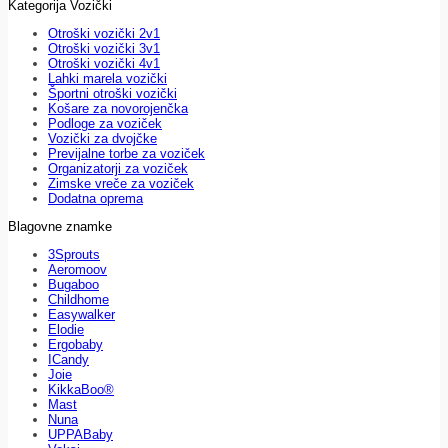
Kategorija Vozički
Otroški vozički 2v1
Otroški vozički 3v1
Otroški vozički 4v1
Lahki marela vozički
Športni otroški vozički
Košare za novorojenčka
Podloge za voziček
Vozički za dvojčke
Previjalne torbe za voziček
Organizatorji za voziček
Zimske vreče za voziček
Dodatna oprema
Blagovne znamke
3Sprouts
Aeromoov
Bugaboo
Childhome
Easywalker
Elodie
Ergobaby
ICandy
Joie
KikkaBoo®
Mast
Nuna
UPPABaby