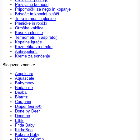
Previjalne komode
Pripomočki za nego in kopanje
Brisače in kopalni plašči
Tetra in muslin plenice
Pleničke in robčki
Otroške kahlice
Koši za plenice
Termometri in aspiratorji
Kopalne igrače
Kozmetika za otroke
Antirepelenti
Kreme za sončenje
Blagovne znamke
Angelcare
Aquascale
Babymoov
Badabulle
Beaba
Biarritz
Curaprox
Diaper Genie®
Done by Deer
Doomoo
Effiki
Frida Baby
KikkaBoo
Kokoso Baby
Licetec V-Comb