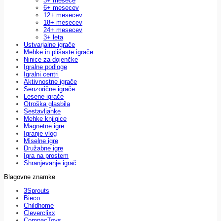
3+ mesece
6+ mesecev
12+ mesecev
18+ mesecev
24+ mesecev
3+ leta
Ustvarjalne igrače
Mehke in plišaste igrače
Ninice za dojenčke
Igralne podloge
Igralni centri
Aktivnostne igrače
Senzorične igrače
Lesene igrače
Otroška glasbila
Sestavljanke
Mehke knjigice
Magnetne igre
Igranje vlog
Miselne igre
Družabne igre
Igra na prostem
Shranjevanje igrač
Blagovne znamke
3Sprouts
Bieco
Childhome
Cleverclixx
CompacToys