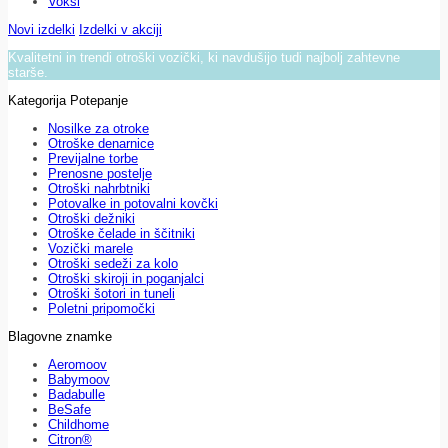
Voksi
Novi izdelki
Izdelki v akciji
Kvalitetni in trendi otroški vozički, ki navdušijo tudi najbolj zahtevne
starše.
Kategorija Potepanje
Nosilke za otroke
Otroške denarnice
Previjalne torbe
Prenosne postelje
Otroški nahrbtniki
Potovalke in potovalni kovčki
Otroški dežniki
Otroške čelade in ščitniki
Vozički marele
Otroški sedeži za kolo
Otroški skiroji in poganjalci
Otroški šotori in tuneli
Poletni pripomočki
Blagovne znamke
Aeromoov
Babymoov
Badabulle
BeSafe
Childhome
Citron®