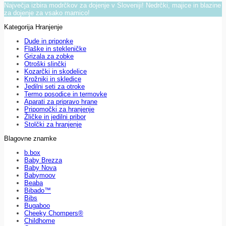
Največja izbira modrčkov za dojenje v Sloveniji! Nedrčki, majice in blazine
za dojenje za vsako mamico!
Kategorija Hranjenje
Dude in priponke
Flaške in stekleničke
Grizala za zobke
Otroški slinčki
Kozarčki in skodelice
Krožniki in skledice
Jedilni seti za otroke
Termo posodice in termovke
Aparati za pripravo hrane
Pripomočki za hranjenje
Žličke in jedilni pribor
Stolčki za hranjenje
Blagovne znamke
b.box
Baby Brezza
Baby Nova
Babymoov
Beaba
Bibado™
Bibs
Bugaboo
Cheeky Chompers®
Childhome