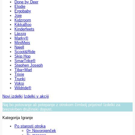
Done by Deer
Elodie
Ergobaby
Joie
Kidzroom
KikkaBoo
Kinderfeets
Lässig
Marky®
MiniMeis
Najell
Scoot&Ride
Skip Hop
SmarTrike®
Stephen Joseph
Tiba+Marl
Trixie
Trunki
Voksi
Wildride®
Novi izdelki
Izdelki v akciji
Naj bo potovanje ali potepanje z otrokom čimbolj prijetno! Izdelki za
brezskrben družinski dopust.
Kategorija Igranje
Po starosti otroka
0+ Novorojenček