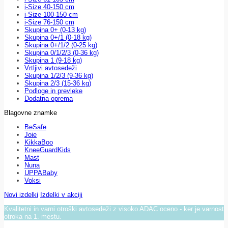
i-Size 40-150 cm
i-Size 100-150 cm
i-Size 76-150 cm
Skupina 0+ (0-13 kg)
Skupina 0+/1 (0-18 kg)
Skupina 0+/1/2 (0-25 kg)
Skupina 0/1/2/3 (0-36 kg)
Skupina 1 (9-18 kg)
Vrtljivi avtosedeži
Skupina 1/2/3 (9-36 kg)
Skupina 2/3 (15-36 kg)
Podloge in prevleke
Dodatna oprema
Blagovne znamke
BeSafe
Joie
KikkaBoo
KneeGuardKids
Mast
Nuna
UPPABaby
Voksi
Novi izdelki
Izdelki v akciji
Kvalitetni in varni otroški avtosedeži z visoko ADAC oceno - ker je varnost
otroka na 1. mestu.