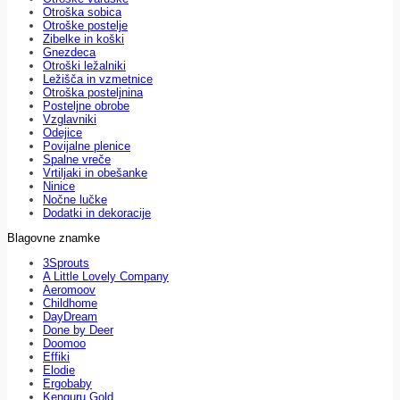
Otroška sobica
Otroške postelje
Zibelke in koški
Gnezdeca
Otroški ležalniki
Ležišča in vzmetnice
Otroška posteljnina
Posteljne obrobe
Vzglavniki
Odejice
Povijalne plenice
Spalne vreče
Vrtiljaki in obešanke
Ninice
Nočne lučke
Dodatki in dekoracije
Blagovne znamke
3Sprouts
A Little Lovely Company
Aeromoov
Childhome
DayDream
Done by Deer
Doomoo
Effiki
Elodie
Ergobaby
Kenguru Gold