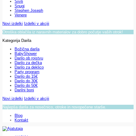
Sivili
Snugi
Stephen Joseph
Venere
Novi izdelki
Izdelki v akciji
Otroška oblačila iz naravnih materialov za dobro počutje vaših otrok!
Kategorija Darila
Božična darila
BabyShower
Darilo ob rojstvu
Darilo za dečka
Darilo za deklico
Party program
Darilo do 15€
Darilo do 30€
Darilo do 50€
Darilni boni
Novi izdelki
Izdelki v akciji
Najlepša darila za nosečnico, otroke in novopečene starše.
Blog
Kontakt