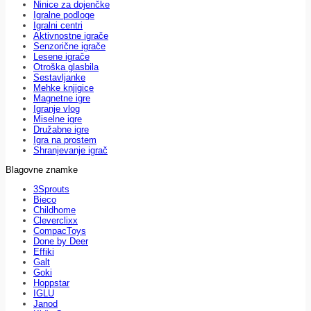
Ninice za dojenčke
Igralne podloge
Igralni centri
Aktivnostne igrače
Senzorične igrače
Lesene igrače
Otroška glasbila
Sestavljanke
Mehke knjigice
Magnetne igre
Igranje vlog
Miselne igre
Družabne igre
Igra na prostem
Shranjevanje igrač
Blagovne znamke
3Sprouts
Bieco
Childhome
Cleverclixx
CompacToys
Done by Deer
Effiki
Galt
Goki
Hoppstar
IGLU
Janod