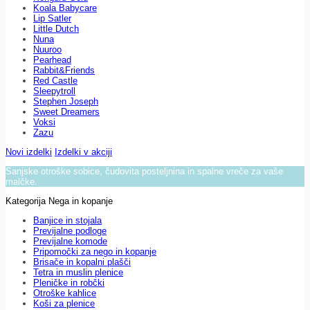
Koala Babycare
Lip Satler
Little Dutch
Nuna
Nuuroo
Pearhead
Rabbit&Friends
Red Castle
Sleepytroll
Stephen Joseph
Sweet Dreamers
Voksi
Zazu
Novi izdelki
Izdelki v akciji
Sanjske otroške sobice, čudovita posteljnina in spalne vreče za vaše
malčke.
Kategorija Nega in kopanje
Banjice in stojala
Previjalne podloge
Previjalne komode
Pripomočki za nego in kopanje
Brisače in kopalni plašči
Tetra in muslin plenice
Pleničke in robčki
Otroške kahlice
Koši za plenice