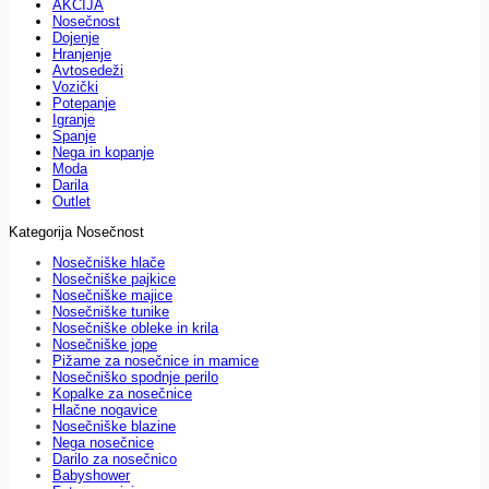
AKCIJA
Nosečnost
Dojenje
Hranjenje
Avtosedeži
Vozički
Potepanje
Igranje
Spanje
Nega in kopanje
Moda
Darila
Outlet
Kategorija Nosečnost
Nosečniške hlače
Nosečniške pajkice
Nosečniške majice
Nosečniške tunike
Nosečniške obleke in krila
Nosečniške jope
Pižame za nosečnice in mamice
Nosečniško spodnje perilo
Kopalke za nosečnice
Hlačne nogavice
Nosečniške blazine
Nega nosečnice
Darilo za nosečnico
Babyshower