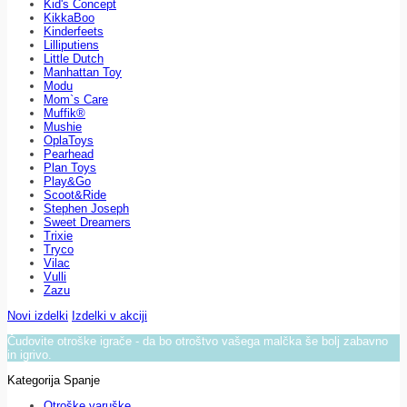
Kid's Concept
KikkaBoo
Kinderfeets
Lilliputiens
Little Dutch
Manhattan Toy
Modu
Mom`s Care
Muffik®
Mushie
OplaToys
Pearhead
Plan Toys
Play&Go
Scoot&Ride
Stephen Joseph
Sweet Dreamers
Trixie
Tryco
Vilac
Vulli
Zazu
Novi izdelki
Izdelki v akciji
Čudovite otroške igrače - da bo otroštvo vašega malčka še bolj zabavno
in igrivo.
Kategorija Spanje
Otroške varuške