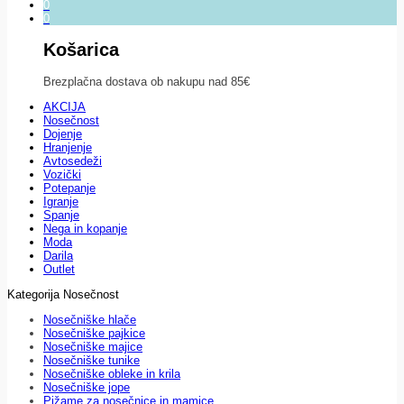
0
0
Košarica
Brezplačna dostava ob nakupu nad 85€
AKCIJA
Nosečnost
Dojenje
Hranjenje
Avtosedeži
Vozički
Potepanje
Igranje
Spanje
Nega in kopanje
Moda
Darila
Outlet
Kategorija Nosečnost
Nosečniške hlače
Nosečniške pajkice
Nosečniške majice
Nosečniške tunike
Nosečniške obleke in krila
Nosečniške jope
Pižame za nosečnice in mamice