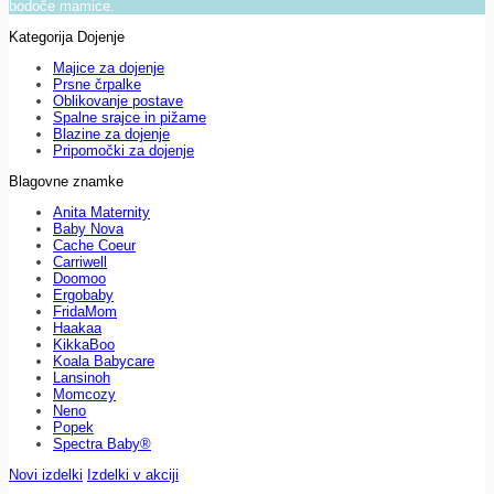
bodoče mamice.
Kategorija Dojenje
Majice za dojenje
Prsne črpalke
Oblikovanje postave
Spalne srajce in pižame
Blazine za dojenje
Pripomočki za dojenje
Blagovne znamke
Anita Maternity
Baby Nova
Cache Coeur
Carriwell
Doomoo
Ergobaby
FridaMom
Haakaa
KikkaBoo
Koala Babycare
Lansinoh
Momcozy
Neno
Popek
Spectra Baby®
Novi izdelki
Izdelki v akciji