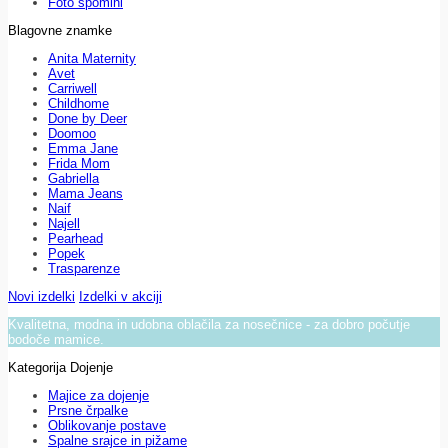
Foto spomini
Blagovne znamke
Anita Maternity
Avet
Carriwell
Childhome
Done by Deer
Doomoo
Emma Jane
Frida Mom
Gabriella
Mama Jeans
Naif
Najell
Pearhead
Popek
Trasparenze
Novi izdelki
Izdelki v akciji
Kvalitetna, modna in udobna oblačila za nosečnice - za dobro počutje
bodoče mamice.
Kategorija Dojenje
Majice za dojenje
Prsne črpalke
Oblikovanje postave
Spalne srajce in pižame