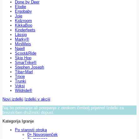
Done by Deer
Elodie
Ergobaby
Joie
Kidzroom
KikkaBoo
Kinderfeets
Lässig
Marky®
MiniMeis
Najell
Scoot&Ride
Skip Hop
SmarTrike®
Stephen Joseph
Tiba+Marl
Trixie
Trunki
Voksi
Wildride®
Novi izdelki
Izdelki v akciji
Naj bo potovanje ali potepanje z otrokom čimbolj prijetno! Izdelki za
brezskrben družinski dopust.
Kategorija Igranje
Po starosti otroka
0+ Novorojenček