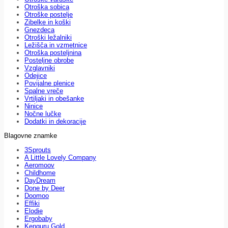
Otroška sobica
Otroške postelje
Zibelke in koški
Gnezdeca
Otroški ležalniki
Ležišča in vzmetnice
Otroška posteljnina
Posteljne obrobe
Vzglavniki
Odejice
Povijalne plenice
Spalne vreče
Vrtiljaki in obešanke
Ninice
Nočne lučke
Dodatki in dekoracije
Blagovne znamke
3Sprouts
A Little Lovely Company
Aeromoov
Childhome
DayDream
Done by Deer
Doomoo
Effiki
Elodie
Ergobaby
Kenguru Gold