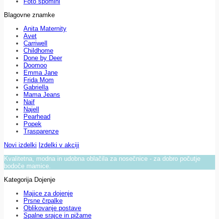
Foto spomini
Blagovne znamke
Anita Maternity
Avet
Carriwell
Childhome
Done by Deer
Doomoo
Emma Jane
Frida Mom
Gabriella
Mama Jeans
Naif
Najell
Pearhead
Popek
Trasparenze
Novi izdelki
Izdelki v akciji
Kvalitetna, modna in udobna oblačila za nosečnice - za dobro počutje
bodoče mamice.
Kategorija Dojenje
Majice za dojenje
Prsne črpalke
Oblikovanje postave
Spalne srajce in pižame