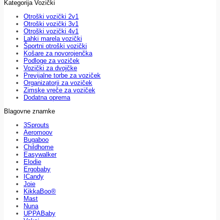
Kategorija Vozički
Otroški vozički 2v1
Otroški vozički 3v1
Otroški vozički 4v1
Lahki marela vozički
Športni otroški vozički
Košare za novorojenčka
Podloge za voziček
Vozički za dvojčke
Previjalne torbe za voziček
Organizatorji za voziček
Zimske vreče za voziček
Dodatna oprema
Blagovne znamke
3Sprouts
Aeromoov
Bugaboo
Childhome
Easywalker
Elodie
Ergobaby
ICandy
Joie
KikkaBoo®
Mast
Nuna
UPPABaby