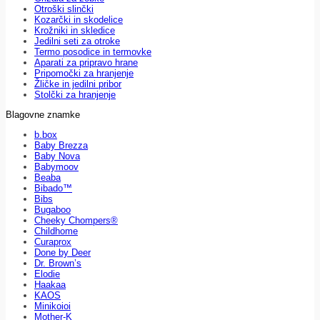
Otroški slinčki
Kozarčki in skodelice
Krožniki in skledice
Jedilni seti za otroke
Termo posodice in termovke
Aparati za pripravo hrane
Pripomočki za hranjenje
Žličke in jedilni pribor
Stolčki za hranjenje
Blagovne znamke
b.box
Baby Brezza
Baby Nova
Babymoov
Beaba
Bibado™
Bibs
Bugaboo
Cheeky Chompers®
Childhome
Curaprox
Done by Deer
Dr. Brown’s
Elodie
Haakaa
KAOS
Minikoioi
Mother-K