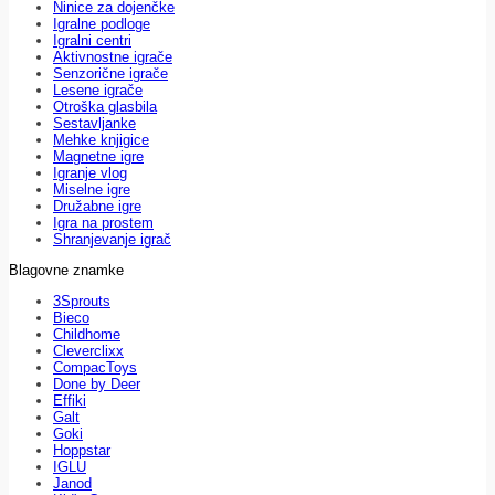
Ninice za dojenčke
Igralne podloge
Igralni centri
Aktivnostne igrače
Senzorične igrače
Lesene igrače
Otroška glasbila
Sestavljanke
Mehke knjigice
Magnetne igre
Igranje vlog
Miselne igre
Družabne igre
Igra na prostem
Shranjevanje igrač
Blagovne znamke
3Sprouts
Bieco
Childhome
Cleverclixx
CompacToys
Done by Deer
Effiki
Galt
Goki
Hoppstar
IGLU
Janod