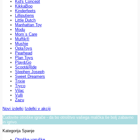
Kid's Concept
KikkaBoo
Kinderfeets
Lilliputiens
Little Dutch
Manhattan Toy
Modu
Mom`s Care
Muffik®
Mushie
OplaToys
Pearhead
Plan Toys
Play&Go
Scoot&Ride
Stephen Joseph
Sweet Dreamers
Trixie
Tryco
Vilac
Vulli
Zazu
Novi izdelki
Izdelki v akciji
Čudovite otroške igrače - da bo otroštvo vašega malčka še bolj zabavno
in igrivo.
Kategorija Spanje
Otroške varuške