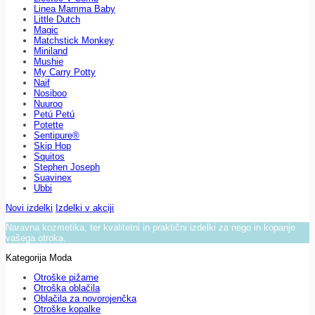
Linea Mamma Baby
Little Dutch
Magic
Matchstick Monkey
Miniland
Mushie
My Carry Potty
Naif
Nosiboo
Nuuroo
Petú Petú
Potette
Sentipure®
Skip Hop
Squitos
Stephen Joseph
Suavinex
Ubbi
Novi izdelki
Izdelki v akciji
Naravna kozmetika, ter kvalitetni in praktični izdelki za nego in kopanje
vašega otroka.
Kategorija Moda
Otroške pižame
Otroška oblačila
Oblačila za novorojenčka
Otroške kopalke