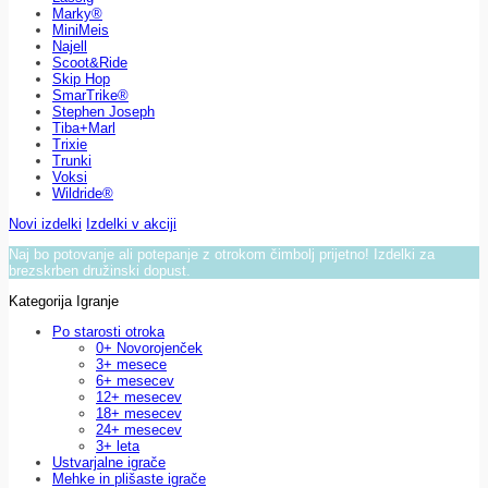
Marky®
MiniMeis
Najell
Scoot&Ride
Skip Hop
SmarTrike®
Stephen Joseph
Tiba+Marl
Trixie
Trunki
Voksi
Wildride®
Novi izdelki
Izdelki v akciji
Naj bo potovanje ali potepanje z otrokom čimbolj prijetno! Izdelki za
brezskrben družinski dopust.
Kategorija Igranje
Po starosti otroka
0+ Novorojenček
3+ mesece
6+ mesecev
12+ mesecev
18+ mesecev
24+ mesecev
3+ leta
Ustvarjalne igrače
Mehke in plišaste igrače