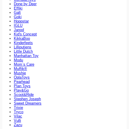
Done by Deer
Effiki
Galt
Goki
Hoppstar
IGLU
Janod
Kid's Concept
KikkaBoo
Kinderfeets
Lilliputiens
Little Dutch
Manhattan Toy
Modu
Mom`s Care
Muffik®
Mushie
OplaToys
Pearhead
Plan Toys
Play&Go
Scoot&Ride
Stephen Joseph
Sweet Dreamers
Trixie
Tryco
Vilac
Vulli
Zazu