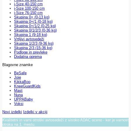
i-Size 40-150 cm
i-Size 100-150 cm
i-Size 76-150 cm
Skupina 0+ (0-13 kg)
Skupina 0+/1 (0-18 kg)
Skupina 0+/1/2 (0-25 kg)
Skupina 0/1/2/3 (0-36 kg)
Skupina 1 (9-18 kg)
Vrtljivi avtosedeži
Skupina 1/2/3 (9-36 kg)
Skupina 2/3 (15-36 kg)
Podloge in prevleke
Dodatna oprema
Blagovne znamke
BeSafe
Joie
KikkaBoo
KneeGuardKids
Mast
Nuna
UPPABaby
Voksi
Novi izdelki
Izdelki v akciji
Kvalitetni in varni otroški avtosedeži z visoko ADAC oceno - ker je varnost
otroka na 1. mestu.