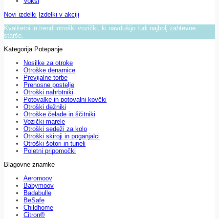
Voksi
Novi izdelki
Izdelki v akciji
Kvalitetni in trendi otroški vozički, ki navdušijo tudi najbolj zahtevne
starše.
Kategorija Potepanje
Nosilke za otroke
Otroške denarnice
Previjalne torbe
Prenosne postelje
Otroški nahrbtniki
Potovalke in potovalni kovčki
Otroški dežniki
Otroške čelade in ščitniki
Vozički marele
Otroški sedeži za kolo
Otroški skiroji in poganjalci
Otroški šotori in tuneli
Poletni pripomočki
Blagovne znamke
Aeromoov
Babymoov
Badabulle
BeSafe
Childhome
Citron®