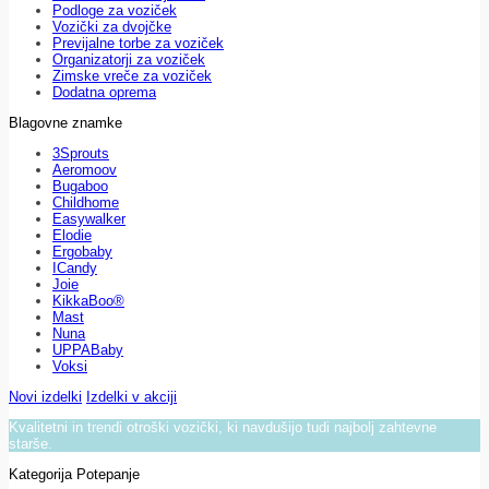
Podloge za voziček
Vozički za dvojčke
Previjalne torbe za voziček
Organizatorji za voziček
Zimske vreče za voziček
Dodatna oprema
Blagovne znamke
3Sprouts
Aeromoov
Bugaboo
Childhome
Easywalker
Elodie
Ergobaby
ICandy
Joie
KikkaBoo®
Mast
Nuna
UPPABaby
Voksi
Novi izdelki
Izdelki v akciji
Kvalitetni in trendi otroški vozički, ki navdušijo tudi najbolj zahtevne
starše.
Kategorija Potepanje