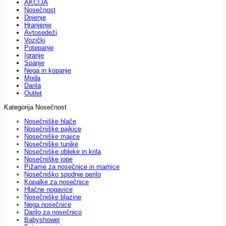
AKCIJA
Nosečnost
Dojenje
Hranjenje
Avtosedeži
Vozički
Potepanje
Igranje
Spanje
Nega in kopanje
Moda
Darila
Outlet
Kategorija Nosečnost
Nosečniške hlače
Nosečniške pajkice
Nosečniške majice
Nosečniške tunike
Nosečniške obleke in krila
Nosečniške jope
Pižame za nosečnice in mamice
Nosečniško spodnje perilo
Kopalke za nosečnice
Hlačne nogavice
Nosečniške blazine
Nega nosečnice
Darilo za nosečnico
Babyshower