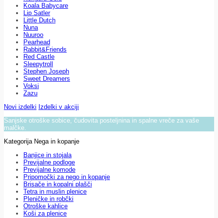
Koala Babycare
Lip Satler
Little Dutch
Nuna
Nuuroo
Pearhead
Rabbit&Friends
Red Castle
Sleepytroll
Stephen Joseph
Sweet Dreamers
Voksi
Zazu
Novi izdelki
Izdelki v akciji
Sanjske otroške sobice, čudovita posteljnina in spalne vreče za vaše
malčke.
Kategorija Nega in kopanje
Banjice in stojala
Previjalne podloge
Previjalne komode
Pripomočki za nego in kopanje
Brisače in kopalni plašči
Tetra in muslin plenice
Pleničke in robčki
Otroške kahlice
Koši za plenice