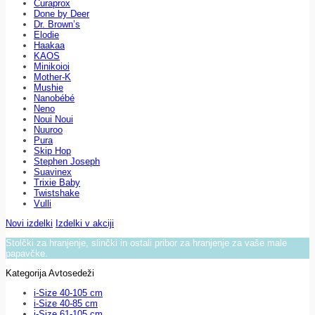
Curaprox
Done by Deer
Dr. Brown’s
Elodie
Haakaa
KAOS
Minikoioi
Mother-K
Mushie
Nanobébé
Neno
Noui Noui
Nuuroo
Pura
Skip Hop
Stephen Joseph
Suavinex
Trixie Baby
Twistshake
Vulli
Novi izdelki
Izdelki v akciji
Stolčki za hranjenje, slinčki in ostali pribor za hranjenje za vaše male
papavčke.
Kategorija Avtosedeži
i-Size 40-105 cm
i-Size 40-85 cm
i-Size 61-105 cm