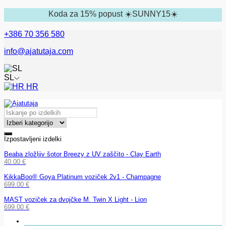
Koda za 15% popust ☀️SUNNY15☀️
+386 70 356 580
info@ajatutaja.com
SL
HR
Izpostavljeni izdelki
Beaba zložljiv šotor Breezy z UV zaščito - Clay Earth
40.00
€
KikkaBoo® Goya Platinum voziček 2v1 - Champagne
699.00
€
MAST voziček za dvojčke M. Twin X Light - Lion
699.00
€