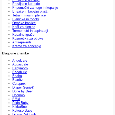
Previjalne komode
Pripomočki za nego in kopanje
Brisače in kopalni plašči
Tetra in muslin plenice
Pleničke in robčki
Otroške kahlice
Koši za plenice
Termometri in aspiratorji
Kopalne igrače
Kozmetika za otroke
Antirepelenti
Kreme za sončenje
Blagovne znamke
Angelcare
Aquascale
Babymoov
Badabulle
Beaba
Biarritz
Curaprox
Diaper Genie®
Done by Deer
Doomoo
Effiki
Frida Baby
KikkaBoo
Kokoso Baby
Licetec V-Comb