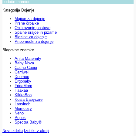
bodoče mamice.
Kategorija Dojenje
Majice za dojenje
Prsne črpalke
Oblikovanje postave
Spalne srajce in pižame
Blazine za dojenje
Pripomočki za dojenje
Blagovne znamke
Anita Maternity
Baby Nova
Cache Coeur
Carriwell
Doomoo
Ergobaby
FridaMom
Haakaa
KikkaBoo
Koala Babycare
Lansinoh
Momcozy
Neno
Popek
Spectra Baby®
Novi izdelki
Izdelki v akciji