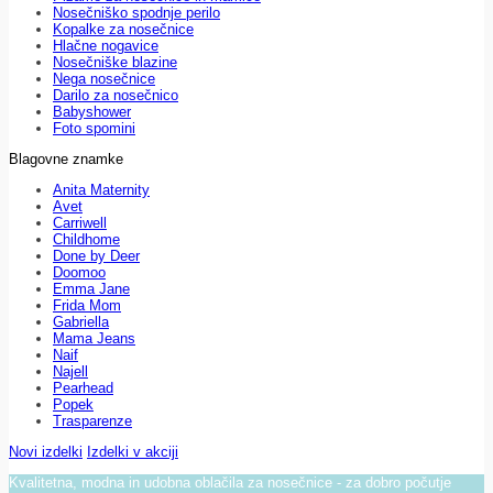
Nosečniško spodnje perilo
Kopalke za nosečnice
Hlačne nogavice
Nosečniške blazine
Nega nosečnice
Darilo za nosečnico
Babyshower
Foto spomini
Blagovne znamke
Anita Maternity
Avet
Carriwell
Childhome
Done by Deer
Doomoo
Emma Jane
Frida Mom
Gabriella
Mama Jeans
Naif
Najell
Pearhead
Popek
Trasparenze
Novi izdelki
Izdelki v akciji
Kvalitetna, modna in udobna oblačila za nosečnice - za dobro počutje