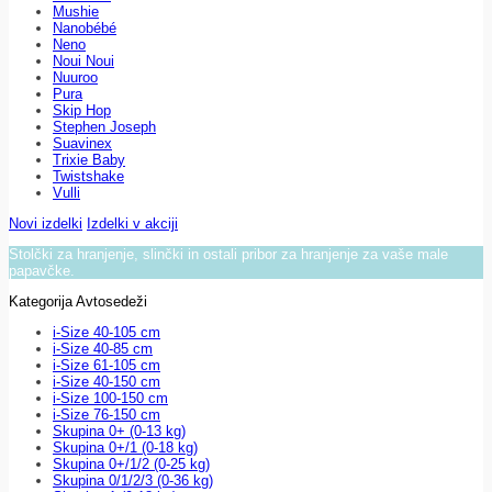
Mushie
Nanobébé
Neno
Noui Noui
Nuuroo
Pura
Skip Hop
Stephen Joseph
Suavinex
Trixie Baby
Twistshake
Vulli
Novi izdelki
Izdelki v akciji
Stolčki za hranjenje, slinčki in ostali pribor za hranjenje za vaše male
papavčke.
Kategorija Avtosedeži
i-Size 40-105 cm
i-Size 40-85 cm
i-Size 61-105 cm
i-Size 40-150 cm
i-Size 100-150 cm
i-Size 76-150 cm
Skupina 0+ (0-13 kg)
Skupina 0+/1 (0-18 kg)
Skupina 0+/1/2 (0-25 kg)
Skupina 0/1/2/3 (0-36 kg)