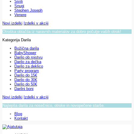
Sivili
Snugi
Stephen Joseph
Venere
Novi izdelki
Izdelki v akciji
Otroška oblačila iz naravnih materialov za dobro počutje vaših otrok!
Kategorija Darila
Božična darila
BabyShower
Darilo ob rojstvu
Darilo za dečka
Darilo za deklico
Party program
Darilo do 15€
Darilo do 30€
Darilo do 50€
Darilni boni
Novi izdelki
Izdelki v akciji
Najlepša darila za nosečnico, otroke in novopečene starše.
Blog
Kontakt