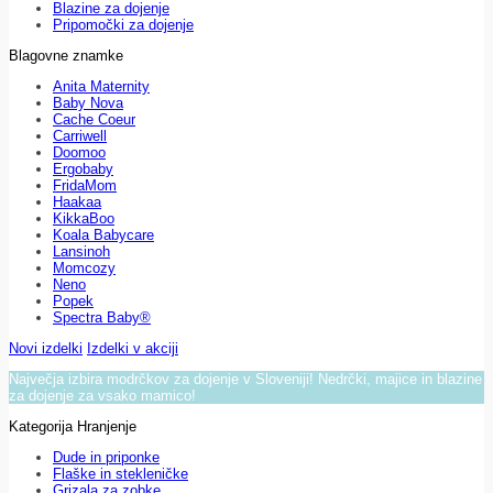
Blazine za dojenje
Pripomočki za dojenje
Blagovne znamke
Anita Maternity
Baby Nova
Cache Coeur
Carriwell
Doomoo
Ergobaby
FridaMom
Haakaa
KikkaBoo
Koala Babycare
Lansinoh
Momcozy
Neno
Popek
Spectra Baby®
Novi izdelki
Izdelki v akciji
Največja izbira modrčkov za dojenje v Sloveniji! Nedrčki, majice in blazine
za dojenje za vsako mamico!
Kategorija Hranjenje
Dude in priponke
Flaške in stekleničke
Grizala za zobke