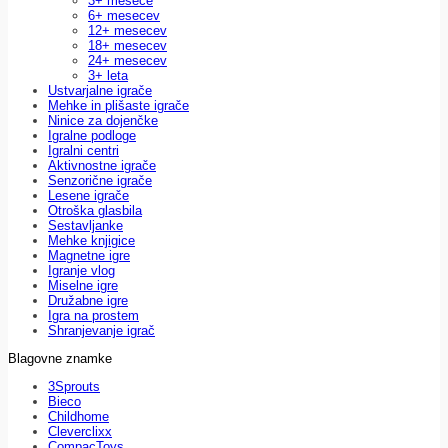
3+ mesece
6+ mesecev
12+ mesecev
18+ mesecev
24+ mesecev
3+ leta
Ustvarjalne igrače
Mehke in plišaste igrače
Ninice za dojenčke
Igralne podloge
Igralni centri
Aktivnostne igrače
Senzorične igrače
Lesene igrače
Otroška glasbila
Sestavljanke
Mehke knjigice
Magnetne igre
Igranje vlog
Miselne igre
Družabne igre
Igra na prostem
Shranjevanje igrač
Blagovne znamke
3Sprouts
Bieco
Childhome
Cleverclixx
CompacToys