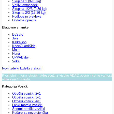
Skupina 1 (9-18 kg)
Vrtljivi avtosedeži
Skupina 1/2/3 (9-36 kg)
Skupina 2/3 (15-36 kg)
Podloge in prevleke
Dodatna oprema
Blagovne znamke
BeSafe
Joie
KikkaBoo
KneeGuardKids
Mast
Nuna
UPPABaby
Voksi
Novi izdelki
Izdelki v akciji
Kvalitetni in varni otroški avtosedeži z visoko ADAC oceno - ker je varnost
otroka na 1. mestu.
Kategorija Vozički
Otroški vozički 2v1
Otroški vozički 3v1
Otroški vozički 4v1
Lahki marela vozički
Športni otroški vozički
Košare za novorojenčka