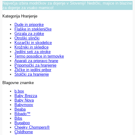
Največja izbira modrčkov za dojenje v Sloveniji! Nedrčki, majice in blazine
za dojenje za vsako mamico!
Kategorija Hranjenje
Dude in priponke
Flaške in stekleničke
Grizala za zobke
Otroški slinčki
Kozarčki in skodelice
Krožniki in skledice
Jedilni seti za otroke
Termo posodice in termovke
Aparati za pripravo hrane
Pripomočki za hranjenje
Žličke in jedilni pribor
Stolčki za hranjenje
Blagovne znamke
b.box
Baby Brezza
Baby Nova
Babymoov
Beaba
Bibado™
Bibs
Bugaboo
Cheeky Chompers®
Childhome