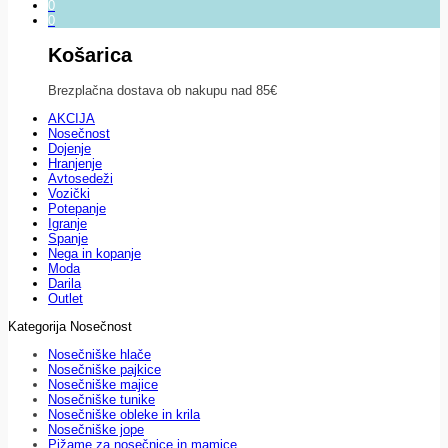
0
0
Košarica
Brezplačna dostava ob nakupu nad 85€
AKCIJA
Nosečnost
Dojenje
Hranjenje
Avtosedeži
Vozički
Potepanje
Igranje
Spanje
Nega in kopanje
Moda
Darila
Outlet
Kategorija Nosečnost
Nosečniške hlače
Nosečniške pajkice
Nosečniške majice
Nosečniške tunike
Nosečniške obleke in krila
Nosečniške jope
Pižame za nosečnice in mamice