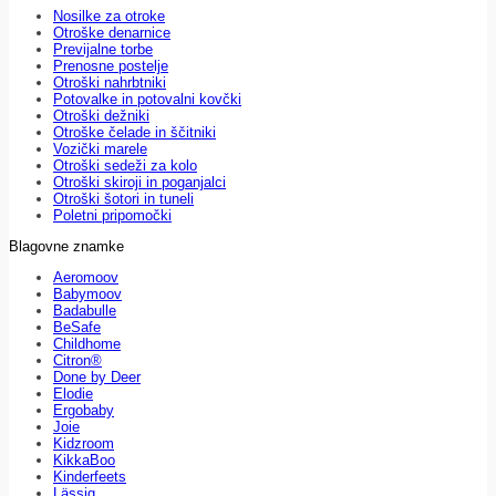
Nosilke za otroke
Otroške denarnice
Previjalne torbe
Prenosne postelje
Otroški nahrbtniki
Potovalke in potovalni kovčki
Otroški dežniki
Otroške čelade in ščitniki
Vozički marele
Otroški sedeži za kolo
Otroški skiroji in poganjalci
Otroški šotori in tuneli
Poletni pripomočki
Blagovne znamke
Aeromoov
Babymoov
Badabulle
BeSafe
Childhome
Citron®
Done by Deer
Elodie
Ergobaby
Joie
Kidzroom
KikkaBoo
Kinderfeets
Lässig