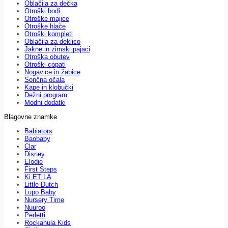
Oblačila za dečka
Otroški bodi
Otroške majice
Otroške hlače
Otroški kompleti
Oblačila za deklico
Jakne in zimski pajaci
Otroška obutev
Otroški copati
Nogavice in žabice
Sončna očala
Kape in klobučki
Dežni program
Modni dodatki
Blagovne znamke
Babiators
Baobaby
Clar
Disney
Elodie
First Steps
Ki ET LA
Little Dutch
Lupo Baby
Nursery Time
Nuuroo
Perletti
Rockahula Kids