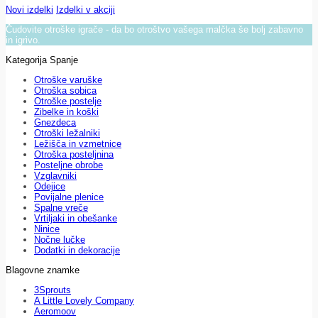
Novi izdelki
Izdelki v akciji
Čudovite otroške igrače - da bo otroštvo vašega malčka še bolj zabavno
in igrivo.
Kategorija Spanje
Otroške varuške
Otroška sobica
Otroške postelje
Zibelke in koški
Gnezdeca
Otroški ležalniki
Ležišča in vzmetnice
Otroška posteljnina
Posteljne obrobe
Vzglavniki
Odejice
Povijalne plenice
Spalne vreče
Vrtiljaki in obešanke
Ninice
Nočne lučke
Dodatki in dekoracije
Blagovne znamke
3Sprouts
A Little Lovely Company
Aeromoov