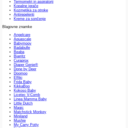
Termometri in aspiratorji
Kopalne igrače
Kozmetika za otroke
Antirepelenti
Kreme za sončenje
Blagovne znamke
Angelcare
Aquascale
Babymoov
Badabulle
Beaba
Biarritz
Curaprox
Diaper Genie®
Done by Deer
Doomoo
Effiki
Frida Baby
KikkaBoo
Kokoso Baby
Licetec V-Comb
Linea Mamma Baby
Little Dutch
Magic
Matchstick Monkey
Miniland
Mushie
My Carry Potty