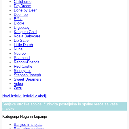
Childhome
DayDream
Done by Deer
Doomoo
Effiki
Elodie
Ergobaby
Kenguru Gold
Koala Babycare
Lip Satler
Little Dutch
Nuna
Nuuroo
Pearhead
Rabbit&Friends
Red Castle
Sleepytroll
Stephen Joseph
Sweet Dreamers
Voksi
Zazu
Novi izdelki
Izdelki v akciji
Sanjske otroške sobice, čudovita posteljnina in spalne vreče za vaše
malčke.
Kategorija Nega in kopanje
Banjice in stojala
Previjalne podloge