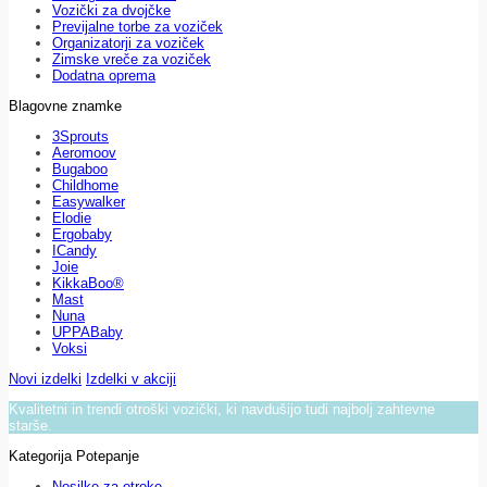
Vozički za dvojčke
Previjalne torbe za voziček
Organizatorji za voziček
Zimske vreče za voziček
Dodatna oprema
Blagovne znamke
3Sprouts
Aeromoov
Bugaboo
Childhome
Easywalker
Elodie
Ergobaby
ICandy
Joie
KikkaBoo®
Mast
Nuna
UPPABaby
Voksi
Novi izdelki
Izdelki v akciji
Kvalitetni in trendi otroški vozički, ki navdušijo tudi najbolj zahtevne
starše.
Kategorija Potepanje
Nosilke za otroke