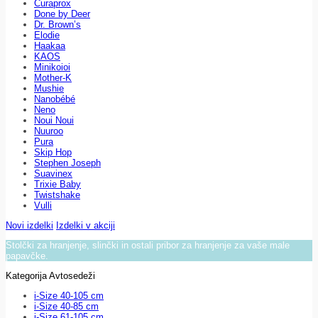
Curaprox
Done by Deer
Dr. Brown’s
Elodie
Haakaa
KAOS
Minikoioi
Mother-K
Mushie
Nanobébé
Neno
Noui Noui
Nuuroo
Pura
Skip Hop
Stephen Joseph
Suavinex
Trixie Baby
Twistshake
Vulli
Novi izdelki
Izdelki v akciji
Stolčki za hranjenje, slinčki in ostali pribor za hranjenje za vaše male
papavčke.
Kategorija Avtosedeži
i-Size 40-105 cm
i-Size 40-85 cm
i-Size 61-105 cm