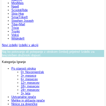
MiniMeis
Najell
Scoot&Ride
Skip Hop
SmarTrike®
Stephen Joseph
Tiba+Marl
Trixie
Trunki
Voksi
Wildride®
Novi izdelki
Izdelki v akciji
Naj bo potovanje ali potepanje z otrokom čimbolj prijetno! Izdelki za
brezskrben družinski dopust.
Kategorija Igranje
Po starosti otroka
0+ Novorojenček
3+ mesece
6+ mesecev
12+ mesecev
18+ mesecev
24+ mesecev
3+ leta
Ustvarjalne igrače
Mehke in plišaste igrače
Ninice za dojenčke