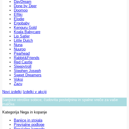
DayDream
Done by Deer
Doomoo
Effiki
Elodie
Ergobaby
Kenguru Gold
Koala Babycare
Lip Satler
Little Dutch
Nuna
Nuuroo
Pearhead
Rabbit&Friends
Red Castle
Sleepytroll
Stephen Joseph
Sweet Dreamers
Voksi
Zazu
Novi izdelki
Izdelki v akciji
Sanjske otroške sobice, čudovita posteljnina in spalne vreče za vaše
malčke.
Kategorija Nega in kopanje
Banjice in stojala
Previjalne podloge
Previjalne komode