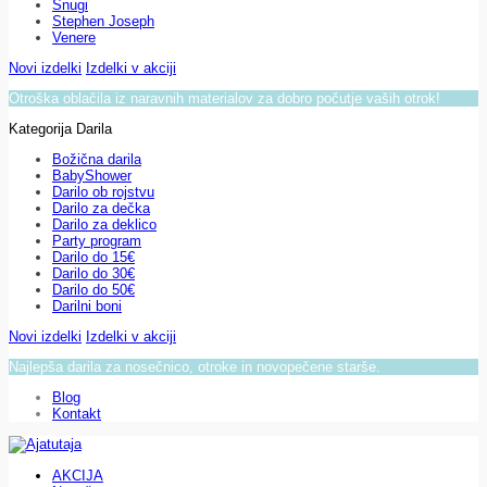
Snugi
Stephen Joseph
Venere
Novi izdelki
Izdelki v akciji
Otroška oblačila iz naravnih materialov za dobro počutje vaših otrok!
Kategorija Darila
Božična darila
BabyShower
Darilo ob rojstvu
Darilo za dečka
Darilo za deklico
Party program
Darilo do 15€
Darilo do 30€
Darilo do 50€
Darilni boni
Novi izdelki
Izdelki v akciji
Najlepša darila za nosečnico, otroke in novopečene starše.
Blog
Kontakt
AKCIJA