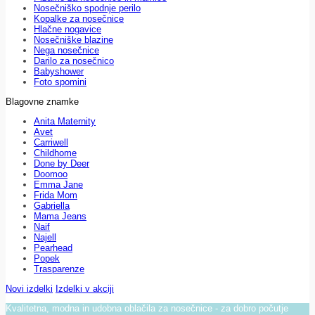
Nosečniško spodnje perilo
Kopalke za nosečnice
Hlačne nogavice
Nosečniške blazine
Nega nosečnice
Darilo za nosečnico
Babyshower
Foto spomini
Blagovne znamke
Anita Maternity
Avet
Carriwell
Childhome
Done by Deer
Doomoo
Emma Jane
Frida Mom
Gabriella
Mama Jeans
Naif
Najell
Pearhead
Popek
Trasparenze
Novi izdelki
Izdelki v akciji
Kvalitetna, modna in udobna oblačila za nosečnice - za dobro počutje