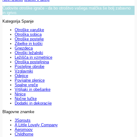
Čudovite otroške igrače - da bo otroštvo vašega malčka še bolj zabavno
in igrivo.
Kategorija Spanje
Otroške varuške
Otroška sobica
Otroške postelje
Zibelke in koški
Gnezdeca
Otroški ležalniki
Ležišča in vzmetnice
Otroška posteljnina
Posteljne obrobe
Vzglavniki
Odejice
Povijalne plenice
Spalne vreče
Vrtiljaki in obešanke
Ninice
Nočne lučke
Dodatki in dekoracije
Blagovne znamke
3Sprouts
A Little Lovely Company
Aeromoov
Childhome