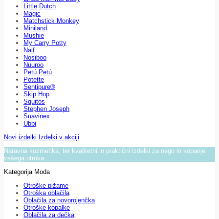
Little Dutch
Magic
Matchstick Monkey
Miniland
Mushie
My Carry Potty
Naif
Nosiboo
Nuuroo
Petú Petú
Potette
Sentipure®
Skip Hop
Squitos
Stephen Joseph
Suavinex
Ubbi
Novi izdelki
Izdelki v akciji
Naravna kozmetika, ter kvalitetni in praktični izdelki za nego in kopanje
vašega otroka.
Kategorija Moda
Otroške pižame
Otroška oblačila
Oblačila za novorojenčka
Otroške kopalke
Oblačila za dečka