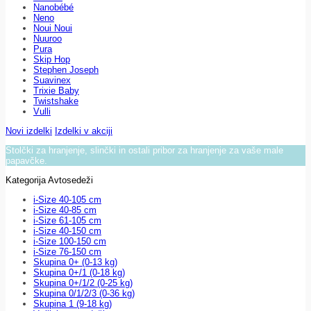
Nanobébé
Neno
Noui Noui
Nuuroo
Pura
Skip Hop
Stephen Joseph
Suavinex
Trixie Baby
Twistshake
Vulli
Novi izdelki
Izdelki v akciji
Stolčki za hranjenje, slinčki in ostali pribor za hranjenje za vaše male
papavčke.
Kategorija Avtosedeži
i-Size 40-105 cm
i-Size 40-85 cm
i-Size 61-105 cm
i-Size 40-150 cm
i-Size 100-150 cm
i-Size 76-150 cm
Skupina 0+ (0-13 kg)
Skupina 0+/1 (0-18 kg)
Skupina 0+/1/2 (0-25 kg)
Skupina 0/1/2/3 (0-36 kg)
Skupina 1 (9-18 kg)