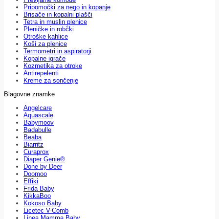
Pripomočki za nego in kopanje
Brisače in kopalni plašči
Tetra in muslin plenice
Pleničke in robčki
Otroške kahlice
Koši za plenice
Termometri in aspiratorji
Kopalne igrače
Kozmetika za otroke
Antirepelenti
Kreme za sončenje
Blagovne znamke
Angelcare
Aquascale
Babymoov
Badabulle
Beaba
Biarritz
Curaprox
Diaper Genie®
Done by Deer
Doomoo
Effiki
Frida Baby
KikkaBoo
Kokoso Baby
Licetec V-Comb
Linea Mamma Baby