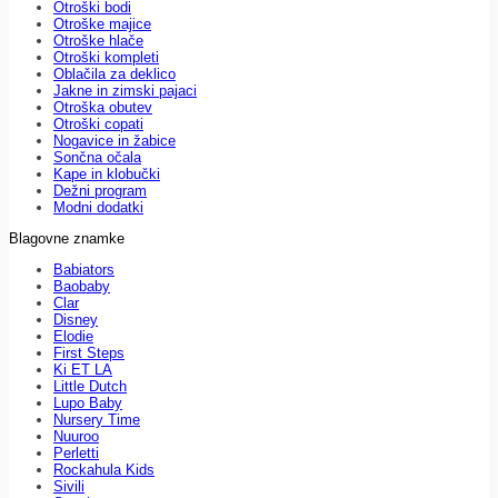
Otroški bodi
Otroške majice
Otroške hlače
Otroški kompleti
Oblačila za deklico
Jakne in zimski pajaci
Otroška obutev
Otroški copati
Nogavice in žabice
Sončna očala
Kape in klobučki
Dežni program
Modni dodatki
Blagovne znamke
Babiators
Baobaby
Clar
Disney
Elodie
First Steps
Ki ET LA
Little Dutch
Lupo Baby
Nursery Time
Nuuroo
Perletti
Rockahula Kids
Sivili