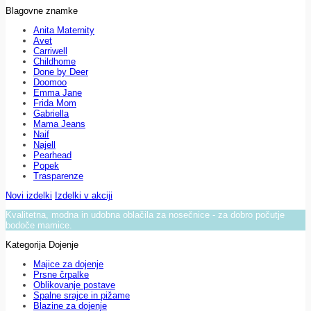
Blagovne znamke
Anita Maternity
Avet
Carriwell
Childhome
Done by Deer
Doomoo
Emma Jane
Frida Mom
Gabriella
Mama Jeans
Naif
Najell
Pearhead
Popek
Trasparenze
Novi izdelki
Izdelki v akciji
Kvalitetna, modna in udobna oblačila za nosečnice - za dobro počutje
bodoče mamice.
Kategorija Dojenje
Majice za dojenje
Prsne črpalke
Oblikovanje postave
Spalne srajce in pižame
Blazine za dojenje