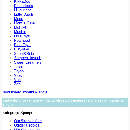
KikkaBoo
Kinderfeets
Lilliputiens
Little Dutch
Modu
Mom`s Care
Muffik®
Mushie
OplaToys
Pearhead
Plan Toys
Play&Go
Scoot&Ride
Stephen Joseph
Sweet Dreamers
Trixie
Tryco
Vilac
Vulli
Zazu
Novi izdelki
Izdelki v akciji
Čudovite otroške igrače - da bo otroštvo vašega malčka še bolj zabavno
in igrivo.
Kategorija Spanje
Otroške varuške
Otroška sobica
Otroške postelje