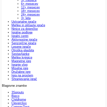
3+ mesece
6+ mesecev
12+ mesecev
18+ mesecev
24+ mesecev
3+ leta
Ustvarjalne igrače
Mehke in plišaste igrače
Ninice za dojenčke
Igralne podloge
Igralni centri
Aktivnostne igrače
Senzorične igrače
Lesene igrače
Otroška glasbila
Sestavljanke
Mehke knjigice
Magnetne igre
Igranje vlog
Miselne igre
Družabne igre
Igra na prostem
Shranjevanje igrač
Blagovne znamke
3Sprouts
Bieco
Childhome
Cleverclixx
CompacToys