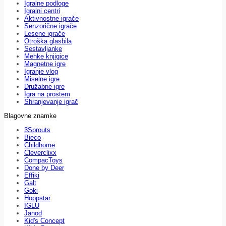
Igralne podloge
Igralni centri
Aktivnostne igrače
Senzorične igrače
Lesene igrače
Otroška glasbila
Sestavljanke
Mehke knjigice
Magnetne igre
Igranje vlog
Miselne igre
Družabne igre
Igra na prostem
Shranjevanje igrač
Blagovne znamke
3Sprouts
Bieco
Childhome
Cleverclixx
CompacToys
Done by Deer
Effiki
Galt
Goki
Hoppstar
IGLU
Janod
Kid's Concept