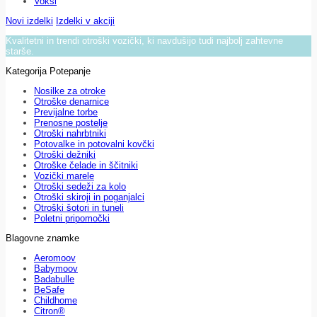
Voksi
Novi izdelki
Izdelki v akciji
Kvalitetni in trendi otroški vozički, ki navdušijo tudi najbolj zahtevne
starše.
Kategorija Potepanje
Nosilke za otroke
Otroške denarnice
Previjalne torbe
Prenosne postelje
Otroški nahrbtniki
Potovalke in potovalni kovčki
Otroški dežniki
Otroške čelade in ščitniki
Vozički marele
Otroški sedeži za kolo
Otroški skiroji in poganjalci
Otroški šotori in tuneli
Poletni pripomočki
Blagovne znamke
Aeromoov
Babymoov
Badabulle
BeSafe
Childhome
Citron®