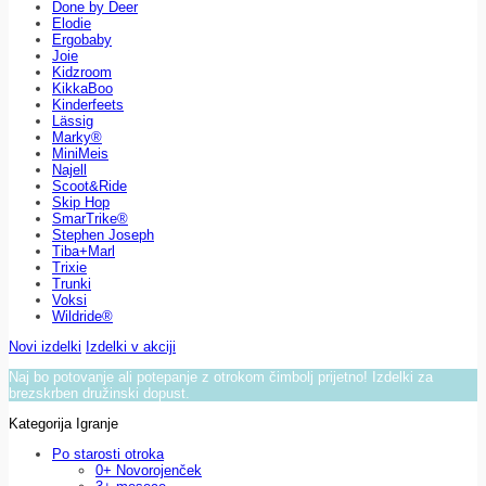
Done by Deer
Elodie
Ergobaby
Joie
Kidzroom
KikkaBoo
Kinderfeets
Lässig
Marky®
MiniMeis
Najell
Scoot&Ride
Skip Hop
SmarTrike®
Stephen Joseph
Tiba+Marl
Trixie
Trunki
Voksi
Wildride®
Novi izdelki
Izdelki v akciji
Naj bo potovanje ali potepanje z otrokom čimbolj prijetno! Izdelki za
brezskrben družinski dopust.
Kategorija Igranje
Po starosti otroka
0+ Novorojenček