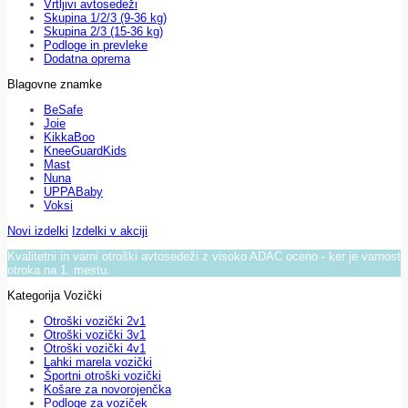
Vrtljivi avtosedeži
Skupina 1/2/3 (9-36 kg)
Skupina 2/3 (15-36 kg)
Podloge in prevleke
Dodatna oprema
Blagovne znamke
BeSafe
Joie
KikkaBoo
KneeGuardKids
Mast
Nuna
UPPABaby
Voksi
Novi izdelki
Izdelki v akciji
Kvalitetni in varni otroški avtosedeži z visoko ADAC oceno - ker je varnost
otroka na 1. mestu.
Kategorija Vozički
Otroški vozički 2v1
Otroški vozički 3v1
Otroški vozički 4v1
Lahki marela vozički
Športni otroški vozički
Košare za novorojenčka
Podloge za voziček