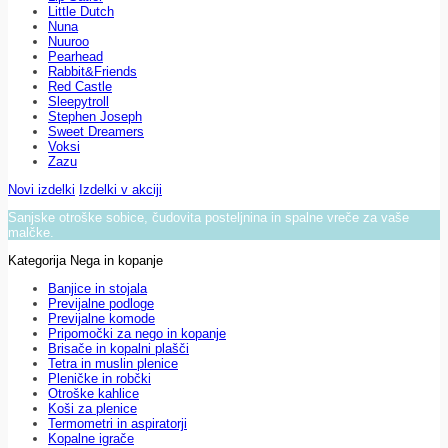
Little Dutch
Nuna
Nuuroo
Pearhead
Rabbit&Friends
Red Castle
Sleepytroll
Stephen Joseph
Sweet Dreamers
Voksi
Zazu
Novi izdelki
Izdelki v akciji
Sanjske otroške sobice, čudovita posteljnina in spalne vreče za vaše
malčke.
Kategorija Nega in kopanje
Banjice in stojala
Previjalne podloge
Previjalne komode
Pripomočki za nego in kopanje
Brisače in kopalni plašči
Tetra in muslin plenice
Pleničke in robčki
Otroške kahlice
Koši za plenice
Termometri in aspiratorji
Kopalne igrače