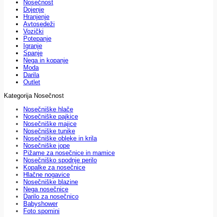
Nosečnost
Dojenje
Hranjenje
Avtosedeži
Vozički
Potepanje
Igranje
Spanje
Nega in kopanje
Moda
Darila
Outlet
Kategorija Nosečnost
Nosečniške hlače
Nosečniške pajkice
Nosečniške majice
Nosečniške tunike
Nosečniške obleke in krila
Nosečniške jope
Pižame za nosečnice in mamice
Nosečniško spodnje perilo
Kopalke za nosečnice
Hlačne nogavice
Nosečniške blazine
Nega nosečnice
Darilo za nosečnico
Babyshower
Foto spomini