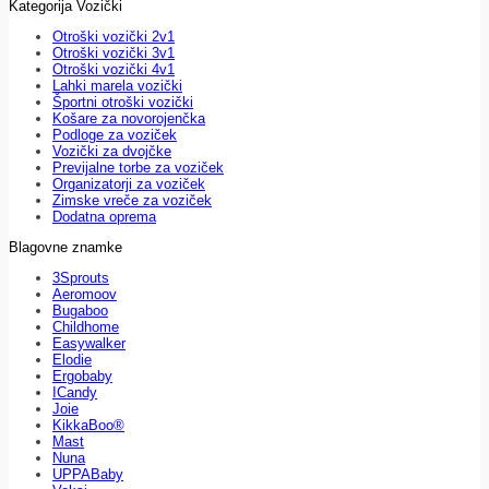
Kategorija Vozički
Otroški vozički 2v1
Otroški vozički 3v1
Otroški vozički 4v1
Lahki marela vozički
Športni otroški vozički
Košare za novorojenčka
Podloge za voziček
Vozički za dvojčke
Previjalne torbe za voziček
Organizatorji za voziček
Zimske vreče za voziček
Dodatna oprema
Blagovne znamke
3Sprouts
Aeromoov
Bugaboo
Childhome
Easywalker
Elodie
Ergobaby
ICandy
Joie
KikkaBoo®
Mast
Nuna
UPPABaby