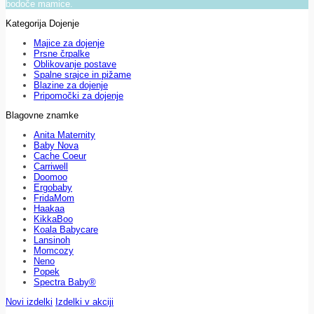
bodoče mamice.
Kategorija Dojenje
Majice za dojenje
Prsne črpalke
Oblikovanje postave
Spalne srajce in pižame
Blazine za dojenje
Pripomočki za dojenje
Blagovne znamke
Anita Maternity
Baby Nova
Cache Coeur
Carriwell
Doomoo
Ergobaby
FridaMom
Haakaa
KikkaBoo
Koala Babycare
Lansinoh
Momcozy
Neno
Popek
Spectra Baby®
Novi izdelki
Izdelki v akciji