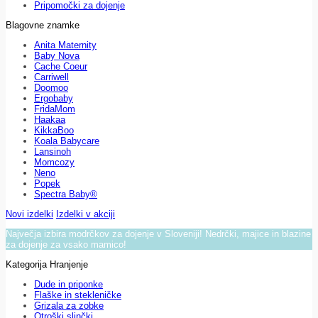
Pripomočki za dojenje
Blagovne znamke
Anita Maternity
Baby Nova
Cache Coeur
Carriwell
Doomoo
Ergobaby
FridaMom
Haakaa
KikkaBoo
Koala Babycare
Lansinoh
Momcozy
Neno
Popek
Spectra Baby®
Novi izdelki
Izdelki v akciji
Največja izbira modrčkov za dojenje v Sloveniji! Nedrčki, majice in blazine
za dojenje za vsako mamico!
Kategorija Hranjenje
Dude in priponke
Flaške in stekleničke
Grizala za zobke
Otroški slinčki