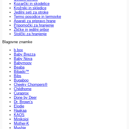
Kozarčki in skodelice
Krožniki in skledice
Jedilni seti za otroke
Termo posodice in termovke
Aparati za pripravo hrane
Pripomočki za hranjenje
Žličke in jedilni pribor
Stolčki za hranjenje
Blagovne znamke
b.box
Baby Brezza
Baby Nova
Babymoov
Beaba
Bibado™
Bibs
Bugaboo
Cheeky Chompers®
Childhome
Curaprox
Done by Deer
Dr. Brown’s
Elodie
Haakaa
KAOS
Minikoioi
Mother-K
Mushie