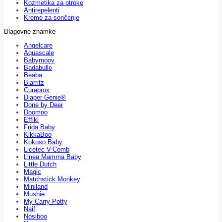
Kozmetika za otroke
Antirepelenti
Kreme za sončenje
Blagovne znamke
Angelcare
Aquascale
Babymoov
Badabulle
Beaba
Biarritz
Curaprox
Diaper Genie®
Done by Deer
Doomoo
Effiki
Frida Baby
KikkaBoo
Kokoso Baby
Licetec V-Comb
Linea Mamma Baby
Little Dutch
Magic
Matchstick Monkey
Miniland
Mushie
My Carry Potty
Naif
Nosiboo