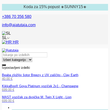
Koda za 15% popust ☀️SUNNY15☀️
+386 70 356 580
info@ajatutaja.com
SL
HR
Izpostavljeni izdelki
Beaba zložljiv šotor Breezy z UV zaščito - Clay Earth
40.00
€
KikkaBoo® Goya Platinum voziček 2v1 - Champagne
699.00
€
MAST voziček za dvojčke M. Twin X Light - Lion
699.00
€