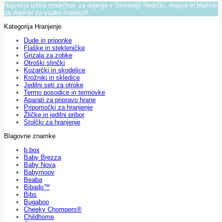
Največja izbira modrčkov za dojenje v Sloveniji! Nedrčki, majice in blazine
za dojenje za vsako mamico!
Kategorija Hranjenje
Dude in priponke
Flaške in stekleničke
Grizala za zobke
Otroški slinčki
Kozarčki in skodelice
Krožniki in skledice
Jedilni seti za otroke
Termo posodice in termovke
Aparati za pripravo hrane
Pripomočki za hranjenje
Žličke in jedilni pribor
Stolčki za hranjenje
Blagovne znamke
b.box
Baby Brezza
Baby Nova
Babymoov
Beaba
Bibado™
Bibs
Bugaboo
Cheeky Chompers®
Childhome