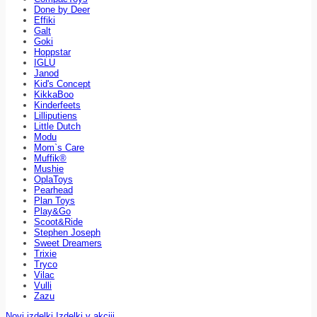
Done by Deer
Effiki
Galt
Goki
Hoppstar
IGLU
Janod
Kid's Concept
KikkaBoo
Kinderfeets
Lilliputiens
Little Dutch
Modu
Mom`s Care
Muffik®
Mushie
OplaToys
Pearhead
Plan Toys
Play&Go
Scoot&Ride
Stephen Joseph
Sweet Dreamers
Trixie
Tryco
Vilac
Vulli
Zazu
Novi izdelki
Izdelki v akciji