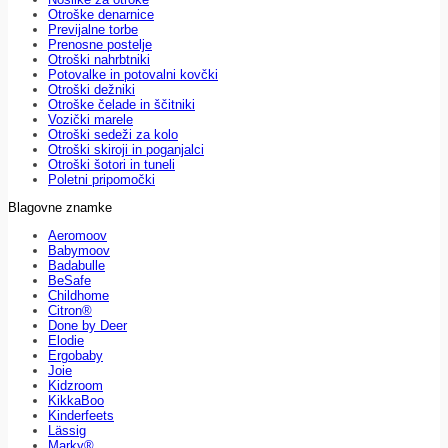
Otroške denarnice
Previjalne torbe
Prenosne postelje
Otroški nahrbtniki
Potovalke in potovalni kovčki
Otroški dežniki
Otroške čelade in ščitniki
Vozički marele
Otroški sedeži za kolo
Otroški skiroji in poganjalci
Otroški šotori in tuneli
Poletni pripomočki
Blagovne znamke
Aeromoov
Babymoov
Badabulle
BeSafe
Childhome
Citron®
Done by Deer
Elodie
Ergobaby
Joie
Kidzroom
KikkaBoo
Kinderfeets
Lässig
Marky®