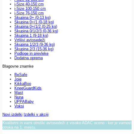
i-Size 40-150 cm
i-Size 100-150 cm
i-Size 76-150 cm
Skupina 0+ (0-13 kg)
Skupina 0+/1 (0-18 kg)
Skupina 0+/1/2 (0-25 kg)
Skupina 0/1/2/3 (0-36 kg)
Skupina 1 (9-18 kg)
Vrtljivi avtosedeži
Skupina 1/2/3 (9-36 kg)
Skupina 2/3 (15-36 kg)
Podloge in prevleke
Dodatna oprema
Blagovne znamke
BeSafe
Joie
KikkaBoo
KneeGuardKids
Mast
Nuna
UPPABaby
Voksi
Novi izdelki
Izdelki v akciji
Kvalitetni in varni otroški avtosedeži z visoko ADAC oceno - ker je varnost
otroka na 1. mestu.