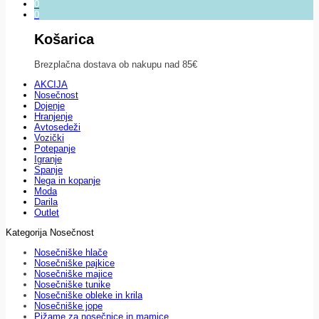
0
0
Košarica
Brezplačna dostava ob nakupu nad 85€
AKCIJA
Nosečnost
Dojenje
Hranjenje
Avtosedeži
Vozički
Potepanje
Igranje
Spanje
Nega in kopanje
Moda
Darila
Outlet
Kategorija Nosečnost
Nosečniške hlače
Nosečniške pajkice
Nosečniške majice
Nosečniške tunike
Nosečniške obleke in krila
Nosečniške jope
Pižame za nosečnice in mamice