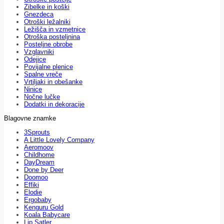
Zibelke in koški
Gnezdeca
Otroški ležalniki
Ležišča in vzmetnice
Otroška posteljnina
Posteljne obrobe
Vzglavniki
Odejice
Povijalne plenice
Spalne vreče
Vrtiljaki in obešanke
Ninice
Nočne lučke
Dodatki in dekoracije
Blagovne znamke
3Sprouts
A Little Lovely Company
Aeromoov
Childhome
DayDream
Done by Deer
Doomoo
Effiki
Elodie
Ergobaby
Kenguru Gold
Koala Babycare
Lip Satler