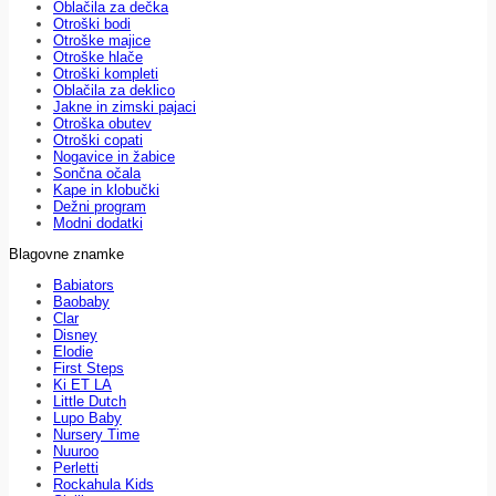
Oblačila za dečka
Otroški bodi
Otroške majice
Otroške hlače
Otroški kompleti
Oblačila za deklico
Jakne in zimski pajaci
Otroška obutev
Otroški copati
Nogavice in žabice
Sončna očala
Kape in klobučki
Dežni program
Modni dodatki
Blagovne znamke
Babiators
Baobaby
Clar
Disney
Elodie
First Steps
Ki ET LA
Little Dutch
Lupo Baby
Nursery Time
Nuuroo
Perletti
Rockahula Kids