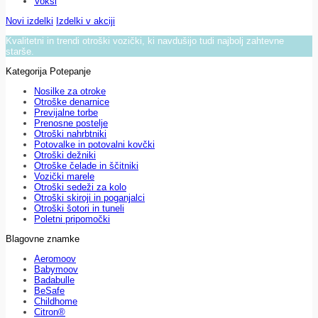
Voksi
Novi izdelki
Izdelki v akciji
Kvalitetni in trendi otroški vozički, ki navdušijo tudi najbolj zahtevne
starše.
Kategorija Potepanje
Nosilke za otroke
Otroške denarnice
Previjalne torbe
Prenosne postelje
Otroški nahrbtniki
Potovalke in potovalni kovčki
Otroški dežniki
Otroške čelade in ščitniki
Vozički marele
Otroški sedeži za kolo
Otroški skiroji in poganjalci
Otroški šotori in tuneli
Poletni pripomočki
Blagovne znamke
Aeromoov
Babymoov
Badabulle
BeSafe
Childhome
Citron®