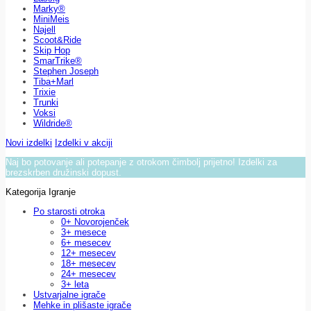
Marky®
MiniMeis
Najell
Scoot&Ride
Skip Hop
SmarTrike®
Stephen Joseph
Tiba+Marl
Trixie
Trunki
Voksi
Wildride®
Novi izdelki
Izdelki v akciji
Naj bo potovanje ali potepanje z otrokom čimbolj prijetno! Izdelki za
brezskrben družinski dopust.
Kategorija Igranje
Po starosti otroka
0+ Novorojenček
3+ mesece
6+ mesecev
12+ mesecev
18+ mesecev
24+ mesecev
3+ leta
Ustvarjalne igrače
Mehke in plišaste igrače