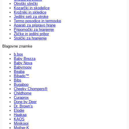
Otroški slinčki
Kozarčki in skodelice
Krožniki in skledice
Jedilni seti za otroke
Termo posodice in termovke
Aparati za pripravo hrane
Pripomočki za hranjenje
Žličke in jedilni pribor
Stolčki za hranjenje
Blagovne znamke
b.box
Baby Brezza
Baby Nova
Babymoov
Beaba
Bibado™
Bibs
Bugaboo
Cheeky Chompers®
Childhome
Curaprox
Done by Deer
Dr. Brown’s
Elodie
Haakaa
KAOS
Minikoioi
Mother-K