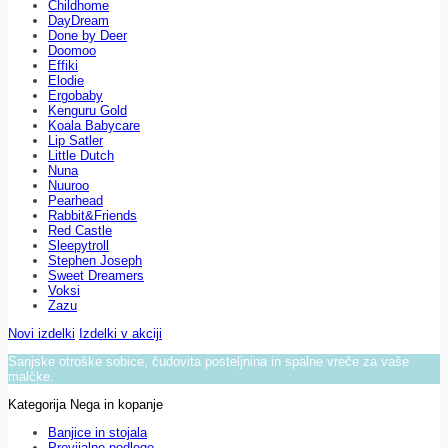
Childhome
DayDream
Done by Deer
Doomoo
Effiki
Elodie
Ergobaby
Kenguru Gold
Koala Babycare
Lip Satler
Little Dutch
Nuna
Nuuroo
Pearhead
Rabbit&Friends
Red Castle
Sleepytroll
Stephen Joseph
Sweet Dreamers
Voksi
Zazu
Novi izdelki
Izdelki v akciji
Sanjske otroške sobice, čudovita posteljnina in spalne vreče za vaše
malčke.
Kategorija Nega in kopanje
Banjice in stojala
Previjalne podloge