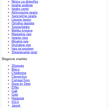
Ninice za dojenčke
Igralne podloge
Igralni centri
Aktivnostne igrače
Senzorične igrače
Lesene igrače
Otroška glasbila
Sestavljanke
Mehke knjigice
Magnetne igre
Igranje vlog
Miselne igre
Družabne igre
Igra na prostem
Shranjevanje igrač
Blagovne znamke
3Sprouts
Bieco
Childhome
Cleverclixx
CompacToys
Done by Deer
Effiki
Galt
Goki
Hoppstar
IGLU
Janod