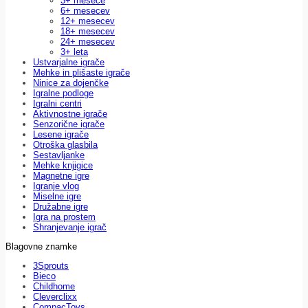
3+ mesece
6+ mesecev
12+ mesecev
18+ mesecev
24+ mesecev
3+ leta
Ustvarjalne igrače
Mehke in plišaste igrače
Ninice za dojenčke
Igralne podloge
Igralni centri
Aktivnostne igrače
Senzorične igrače
Lesene igrače
Otroška glasbila
Sestavljanke
Mehke knjigice
Magnetne igre
Igranje vlog
Miselne igre
Družabne igre
Igra na prostem
Shranjevanje igrač
Blagovne znamke
3Sprouts
Bieco
Childhome
Cleverclixx
CompacToys