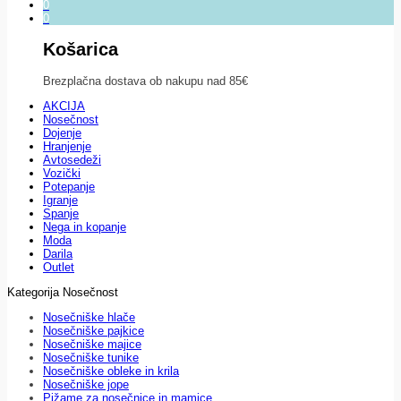
0
0
Košarica
Brezplačna dostava ob nakupu nad 85€
AKCIJA
Nosečnost
Dojenje
Hranjenje
Avtosedeži
Vozički
Potepanje
Igranje
Spanje
Nega in kopanje
Moda
Darila
Outlet
Kategorija Nosečnost
Nosečniške hlače
Nosečniške pajkice
Nosečniške majice
Nosečniške tunike
Nosečniške obleke in krila
Nosečniške jope
Pižame za nosečnice in mamice