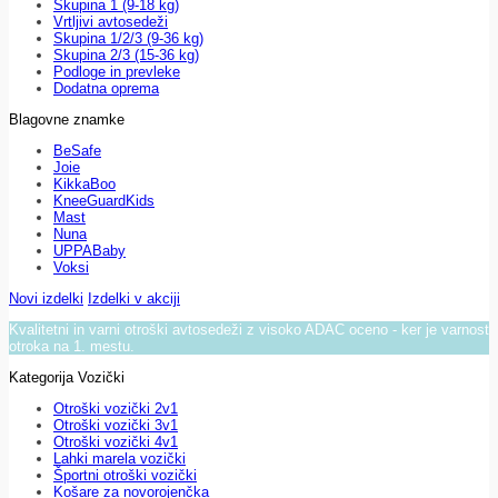
Skupina 1 (9-18 kg)
Vrtljivi avtosedeži
Skupina 1/2/3 (9-36 kg)
Skupina 2/3 (15-36 kg)
Podloge in prevleke
Dodatna oprema
Blagovne znamke
BeSafe
Joie
KikkaBoo
KneeGuardKids
Mast
Nuna
UPPABaby
Voksi
Novi izdelki
Izdelki v akciji
Kvalitetni in varni otroški avtosedeži z visoko ADAC oceno - ker je varnost
otroka na 1. mestu.
Kategorija Vozički
Otroški vozički 2v1
Otroški vozički 3v1
Otroški vozički 4v1
Lahki marela vozički
Športni otroški vozički
Košare za novorojenčka