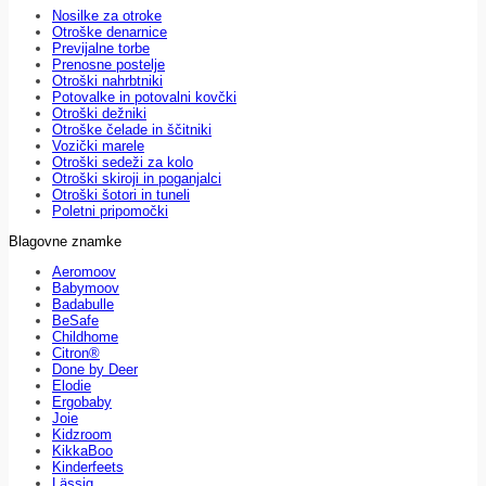
Nosilke za otroke
Otroške denarnice
Previjalne torbe
Prenosne postelje
Otroški nahrbtniki
Potovalke in potovalni kovčki
Otroški dežniki
Otroške čelade in ščitniki
Vozički marele
Otroški sedeži za kolo
Otroški skiroji in poganjalci
Otroški šotori in tuneli
Poletni pripomočki
Blagovne znamke
Aeromoov
Babymoov
Badabulle
BeSafe
Childhome
Citron®
Done by Deer
Elodie
Ergobaby
Joie
Kidzroom
KikkaBoo
Kinderfeets
Lässig