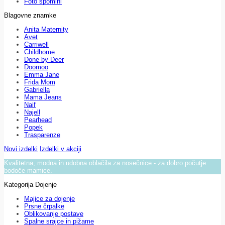
Foto spomini
Blagovne znamke
Anita Maternity
Avet
Carriwell
Childhome
Done by Deer
Doomoo
Emma Jane
Frida Mom
Gabriella
Mama Jeans
Naif
Najell
Pearhead
Popek
Trasparenze
Novi izdelki
Izdelki v akciji
Kvalitetna, modna in udobna oblačila za nosečnice - za dobro počutje
bodoče mamice.
Kategorija Dojenje
Majice za dojenje
Prsne črpalke
Oblikovanje postave
Spalne srajce in pižame