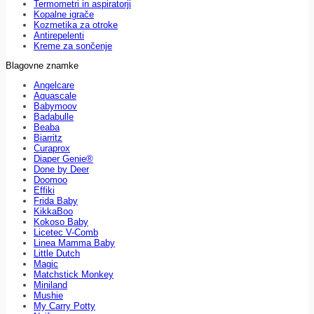
Termometri in aspiratorji
Kopalne igrače
Kozmetika za otroke
Antirepelenti
Kreme za sončenje
Blagovne znamke
Angelcare
Aquascale
Babymoov
Badabulle
Beaba
Biarritz
Curaprox
Diaper Genie®
Done by Deer
Doomoo
Effiki
Frida Baby
KikkaBoo
Kokoso Baby
Licetec V-Comb
Linea Mamma Baby
Little Dutch
Magic
Matchstick Monkey
Miniland
Mushie
My Carry Potty