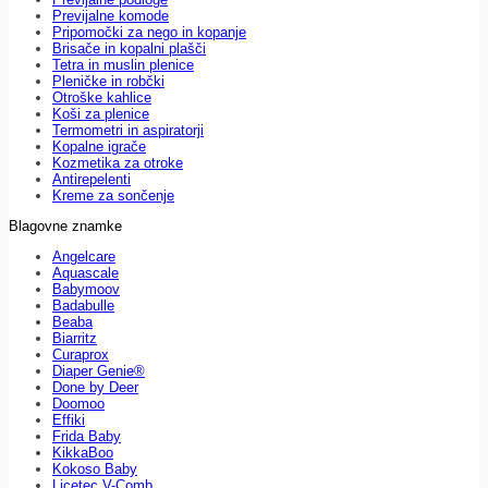
Previjalne komode
Pripomočki za nego in kopanje
Brisače in kopalni plašči
Tetra in muslin plenice
Pleničke in robčki
Otroške kahlice
Koši za plenice
Termometri in aspiratorji
Kopalne igrače
Kozmetika za otroke
Antirepelenti
Kreme za sončenje
Blagovne znamke
Angelcare
Aquascale
Babymoov
Badabulle
Beaba
Biarritz
Curaprox
Diaper Genie®
Done by Deer
Doomoo
Effiki
Frida Baby
KikkaBoo
Kokoso Baby
Licetec V-Comb