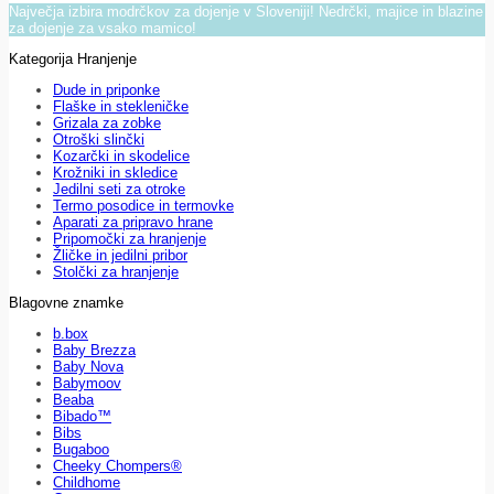
Največja izbira modrčkov za dojenje v Sloveniji! Nedrčki, majice in blazine
za dojenje za vsako mamico!
Kategorija Hranjenje
Dude in priponke
Flaške in stekleničke
Grizala za zobke
Otroški slinčki
Kozarčki in skodelice
Krožniki in skledice
Jedilni seti za otroke
Termo posodice in termovke
Aparati za pripravo hrane
Pripomočki za hranjenje
Žličke in jedilni pribor
Stolčki za hranjenje
Blagovne znamke
b.box
Baby Brezza
Baby Nova
Babymoov
Beaba
Bibado™
Bibs
Bugaboo
Cheeky Chompers®
Childhome