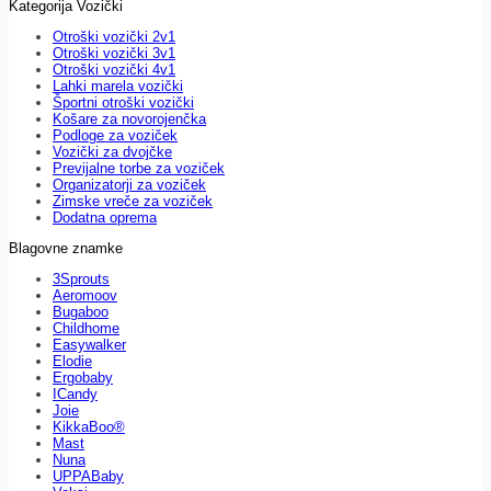
Kategorija Vozički
Otroški vozički 2v1
Otroški vozički 3v1
Otroški vozički 4v1
Lahki marela vozički
Športni otroški vozički
Košare za novorojenčka
Podloge za voziček
Vozički za dvojčke
Previjalne torbe za voziček
Organizatorji za voziček
Zimske vreče za voziček
Dodatna oprema
Blagovne znamke
3Sprouts
Aeromoov
Bugaboo
Childhome
Easywalker
Elodie
Ergobaby
ICandy
Joie
KikkaBoo®
Mast
Nuna
UPPABaby