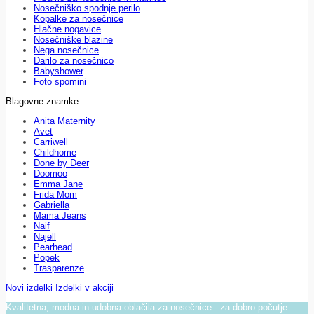
Nosečniško spodnje perilo
Kopalke za nosečnice
Hlačne nogavice
Nosečniške blazine
Nega nosečnice
Darilo za nosečnico
Babyshower
Foto spomini
Blagovne znamke
Anita Maternity
Avet
Carriwell
Childhome
Done by Deer
Doomoo
Emma Jane
Frida Mom
Gabriella
Mama Jeans
Naif
Najell
Pearhead
Popek
Trasparenze
Novi izdelki
Izdelki v akciji
Kvalitetna, modna in udobna oblačila za nosečnice - za dobro počutje