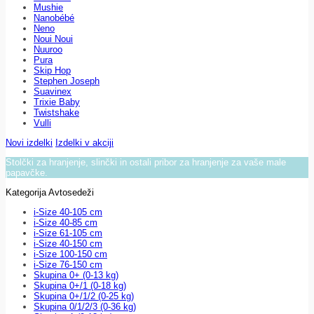
Mushie
Nanobébé
Neno
Noui Noui
Nuuroo
Pura
Skip Hop
Stephen Joseph
Suavinex
Trixie Baby
Twistshake
Vulli
Novi izdelki
Izdelki v akciji
Stolčki za hranjenje, slinčki in ostali pribor za hranjenje za vaše male
papavčke.
Kategorija Avtosedeži
i-Size 40-105 cm
i-Size 40-85 cm
i-Size 61-105 cm
i-Size 40-150 cm
i-Size 100-150 cm
i-Size 76-150 cm
Skupina 0+ (0-13 kg)
Skupina 0+/1 (0-18 kg)
Skupina 0+/1/2 (0-25 kg)
Skupina 0/1/2/3 (0-36 kg)