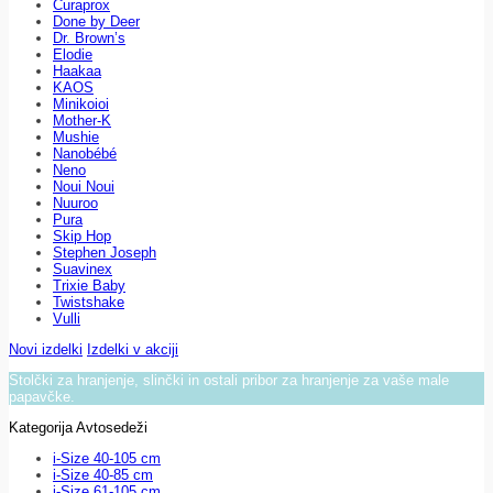
Curaprox
Done by Deer
Dr. Brown’s
Elodie
Haakaa
KAOS
Minikoioi
Mother-K
Mushie
Nanobébé
Neno
Noui Noui
Nuuroo
Pura
Skip Hop
Stephen Joseph
Suavinex
Trixie Baby
Twistshake
Vulli
Novi izdelki
Izdelki v akciji
Stolčki za hranjenje, slinčki in ostali pribor za hranjenje za vaše male
papavčke.
Kategorija Avtosedeži
i-Size 40-105 cm
i-Size 40-85 cm
i-Size 61-105 cm