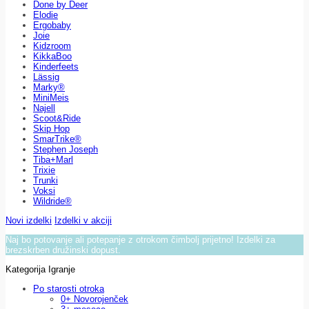
Done by Deer
Elodie
Ergobaby
Joie
Kidzroom
KikkaBoo
Kinderfeets
Lässig
Marky®
MiniMeis
Najell
Scoot&Ride
Skip Hop
SmarTrike®
Stephen Joseph
Tiba+Marl
Trixie
Trunki
Voksi
Wildride®
Novi izdelki
Izdelki v akciji
Naj bo potovanje ali potepanje z otrokom čimbolj prijetno! Izdelki za
brezskrben družinski dopust.
Kategorija Igranje
Po starosti otroka
0+ Novorojenček