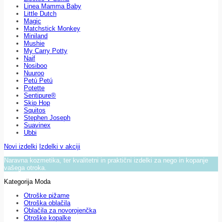
Linea Mamma Baby
Little Dutch
Magic
Matchstick Monkey
Miniland
Mushie
My Carry Potty
Naif
Nosiboo
Nuuroo
Petú Petú
Potette
Sentipure®
Skip Hop
Squitos
Stephen Joseph
Suavinex
Ubbi
Novi izdelki
Izdelki v akciji
Naravna kozmetika, ter kvalitetni in praktični izdelki za nego in kopanje
vašega otroka.
Kategorija Moda
Otroške pižame
Otroška oblačila
Oblačila za novorojenčka
Otroške kopalke