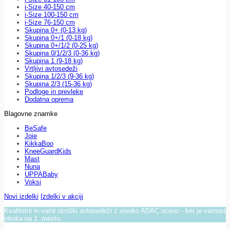
i-Size 40-150 cm
i-Size 100-150 cm
i-Size 76-150 cm
Skupina 0+ (0-13 kg)
Skupina 0+/1 (0-18 kg)
Skupina 0+/1/2 (0-25 kg)
Skupina 0/1/2/3 (0-36 kg)
Skupina 1 (9-18 kg)
Vrtljivi avtosedeži
Skupina 1/2/3 (9-36 kg)
Skupina 2/3 (15-36 kg)
Podloge in prevleke
Dodatna oprema
Blagovne znamke
BeSafe
Joie
KikkaBoo
KneeGuardKids
Mast
Nuna
UPPABaby
Voksi
Novi izdelki
Izdelki v akciji
Kvalitetni in varni otroški avtosedeži z visoko ADAC oceno - ker je varnost
otroka na 1. mestu.