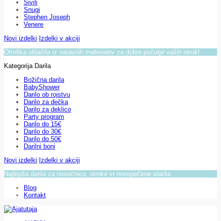
Sivili
Snugi
Stephen Joseph
Venere
Novi izdelki
Izdelki v akciji
Otroška oblačila iz naravnih materialov za dobro počutje vaših otrok!
Kategorija Darila
Božična darila
BabyShower
Darilo ob rojstvu
Darilo za dečka
Darilo za deklico
Party program
Darilo do 15€
Darilo do 30€
Darilo do 50€
Darilni boni
Novi izdelki
Izdelki v akciji
Najlepša darila za nosečnico, otroke in novopečene starše.
Blog
Kontakt