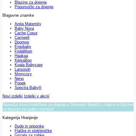
Blazine za dojenje
Pripomočki za dojenje
Blagovne znamke
Anita Maternity
Baby Nova
Cache Coeur
Carriwell
Doomoo
Ergobaby
FridaMom
Haakaa
KikkaBoo
Koala Babycare
Lansinoh
Momcozy
Neno
Popek
Spectra Baby®
Novi izdelki
Izdelki v akciji
Največja izbira modrčkov za dojenje v Sloveniji! Nedrčki, majice in blazine
za dojenje za vsako mamico!
Kategorija Hranjenje
Dude in priponke
Flaške in stekleničke
Grizala za zobke