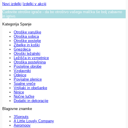
Novi izdelki
Izdelki v akciji
Čudovite otroške igrače - da bo otroštvo vašega malčka še bolj zabavno
in igrivo.
Kategorija Spanje
Otroške varuške
Otroška sobica
Otroške postelje
Zibelke in koški
Gnezdeca
Otroški ležalniki
Ležišča in vzmetnice
Otroška posteljnina
Posteljne obrobe
Vzglavniki
Odejice
Povijalne plenice
Spalne vreče
Vrtiljaki in obešanke
Ninice
Nočne lučke
Dodatki in dekoracije
Blagovne znamke
3Sprouts
A Little Lovely Company
Aeromoov