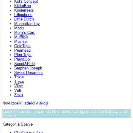
Kid's Concept
KikkaBoo
Kinderfeets
Lilliputiens
Little Dutch
Manhattan Toy
Modu
Mom`s Care
Muffik®
Mushie
OplaToys
Pearhead
Plan Toys
Play&Go
Scoot&Ride
Stephen Joseph
Sweet Dreamers
Trixie
Tryco
Vilac
Vulli
Zazu
Novi izdelki
Izdelki v akciji
Čudovite otroške igrače - da bo otroštvo vašega malčka še bolj zabavno
in igrivo.
Kategorija Spanje
Otroške varuške