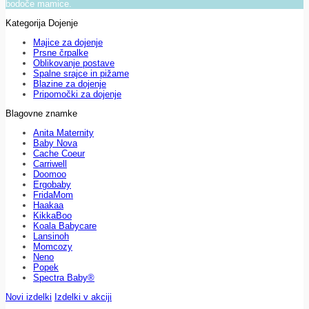
bodoče mamice.
Kategorija Dojenje
Majice za dojenje
Prsne črpalke
Oblikovanje postave
Spalne srajce in pižame
Blazine za dojenje
Pripomočki za dojenje
Blagovne znamke
Anita Maternity
Baby Nova
Cache Coeur
Carriwell
Doomoo
Ergobaby
FridaMom
Haakaa
KikkaBoo
Koala Babycare
Lansinoh
Momcozy
Neno
Popek
Spectra Baby®
Novi izdelki
Izdelki v akciji