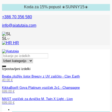
Koda za 15% popust ☀️SUNNY15☀️
+386 70 356 580
info@ajatutaja.com
SL
HR
Izpostavljeni izdelki
Beaba zložljiv šotor Breezy z UV zaščito - Clay Earth
40.00
€
KikkaBoo® Goya Platinum voziček 2v1 - Champagne
699.00
€
MAST voziček za dvojčke M. Twin X Light - Lion
699.00
€