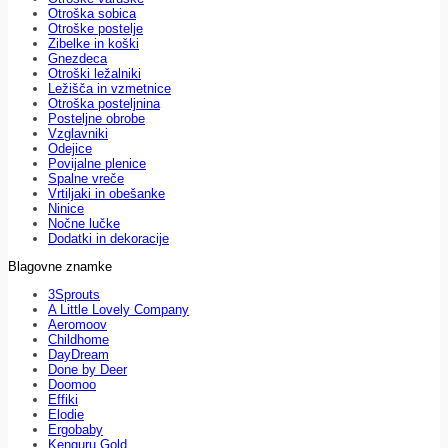
Otroška sobica
Otroške postelje
Zibelke in koški
Gnezdeca
Otroški ležalniki
Ležišča in vzmetnice
Otroška posteljnina
Posteljne obrobe
Vzglavniki
Odejice
Povijalne plenice
Spalne vreče
Vrtiljaki in obešanke
Ninice
Nočne lučke
Dodatki in dekoracije
Blagovne znamke
3Sprouts
A Little Lovely Company
Aeromoov
Childhome
DayDream
Done by Deer
Doomoo
Effiki
Elodie
Ergobaby
Kenguru Gold