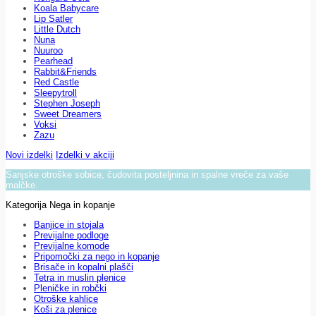
Koala Babycare
Lip Satler
Little Dutch
Nuna
Nuuroo
Pearhead
Rabbit&Friends
Red Castle
Sleepytroll
Stephen Joseph
Sweet Dreamers
Voksi
Zazu
Novi izdelki
Izdelki v akciji
Sanjske otroške sobice, čudovita posteljnina in spalne vreče za vaše
malčke.
Kategorija Nega in kopanje
Banjice in stojala
Previjalne podloge
Previjalne komode
Pripomočki za nego in kopanje
Brisače in kopalni plašči
Tetra in muslin plenice
Pleničke in robčki
Otroške kahlice
Koši za plenice