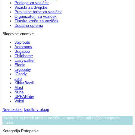
Podloge za voziček
Vozički za dvojčke
Previjalne torbe za voziček
Organizatorji za voziček
Zimske vreče za voziček
Dodatna oprema
Blagovne znamke
3Sprouts
Aeromoov
Bugaboo
Childhome
Easywalker
Elodie
Ergobaby
ICandy
Joie
KikkaBoo®
Mast
Nuna
UPPABaby
Voksi
Novi izdelki
Izdelki v akciji
Kvalitetni in trendi otroški vozički, ki navdušijo tudi najbolj zahtevne
starše.
Kategorija Potepanje