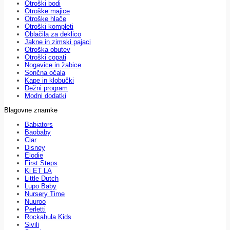
Otroški bodi
Otroške majice
Otroške hlače
Otroški kompleti
Oblačila za deklico
Jakne in zimski pajaci
Otroška obutev
Otroški copati
Nogavice in žabice
Sončna očala
Kape in klobučki
Dežni program
Modni dodatki
Blagovne znamke
Babiators
Baobaby
Clar
Disney
Elodie
First Steps
Ki ET LA
Little Dutch
Lupo Baby
Nursery Time
Nuuroo
Perletti
Rockahula Kids
Sivili