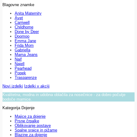
Blagovne znamke
Anita Maternity
Avet
Carriwell
Childhome
Done by Deer
Doomoo
Emma Jane
Frida Mom
Gabriella
Mama Jeans
Naif
Najell
Pearhead
Popek
Trasparenze
Novi izdelki
Izdelki v akciji
Kvalitetna, modna in udobna oblačila za nosečnice - za dobro počutje
bodoče mamice.
Kategorija Dojenje
Majice za dojenje
Prsne črpalke
Oblikovanje postave
Spalne srajce in pižame
Blazine za dojenje