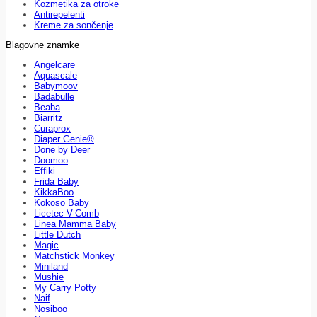
Kozmetika za otroke
Antirepelenti
Kreme za sončenje
Blagovne znamke
Angelcare
Aquascale
Babymoov
Badabulle
Beaba
Biarritz
Curaprox
Diaper Genie®
Done by Deer
Doomoo
Effiki
Frida Baby
KikkaBoo
Kokoso Baby
Licetec V-Comb
Linea Mamma Baby
Little Dutch
Magic
Matchstick Monkey
Miniland
Mushie
My Carry Potty
Naif
Nosiboo