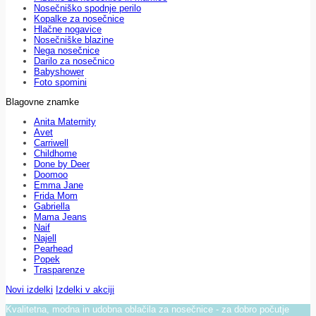
Nosečniško spodnje perilo
Kopalke za nosečnice
Hlačne nogavice
Nosečniške blazine
Nega nosečnice
Darilo za nosečnico
Babyshower
Foto spomini
Blagovne znamke
Anita Maternity
Avet
Carriwell
Childhome
Done by Deer
Doomoo
Emma Jane
Frida Mom
Gabriella
Mama Jeans
Naif
Najell
Pearhead
Popek
Trasparenze
Novi izdelki
Izdelki v akciji
Kvalitetna, modna in udobna oblačila za nosečnice - za dobro počutje