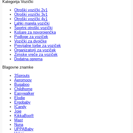
Kategorija Vozički
Otroški vozički 2v1
Otroški vozički 3v1
Otroški vozički 4v1
Lahki marela vozički
Športni otroški vozički
Košare za novorojenčka
Podloge za voziček
Vozički za dvojčke
Previjalne torbe za voziček
Organizatorji za voziček
Zimske vreče za voziček
Dodatna oprema
Blagovne znamke
3Sprouts
Aeromoov
Bugaboo
Childhome
Easywalker
Elodie
Ergobaby
ICandy
Joie
KikkaBoo®
Mast
Nuna
UPPABaby