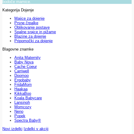
bodoče mamice.
Kategorija Dojenje
Majice za dojenje
Prsne črpalke
Oblikovanje postave
Spalne srajce in pižame
Blazine za dojenje
Pripomočki za dojenje
Blagovne znamke
Anita Maternity
Baby Nova
Cache Coeur
Carriwell
Doomoo
Ergobaby
FridaMom
Haakaa
KikkaBoo
Koala Babycare
Lansinoh
Momcozy
Neno
Popek
Spectra Baby®
Novi izdelki
Izdelki v akciji