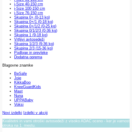
i-Size 40-150 cm
i-Size 100-150 cm
i-Size 76-150 cm
Skupina 0+ (0-13 kg)
Skupina 0+/1 (0-18 kg)
Skupina 0+/1/2 (0-25 kg)
Skupina 0/1/2/3 (0-36 kg)
Skupina 1 (9-18 kg)
Vrtljivi avtosedeži
Skupina 1/2/3 (9-36 kg)
Skupina 2/3 (15-36 kg)
Podloge in prevleke
Dodatna oprema
Blagovne znamke
BeSafe
Joie
KikkaBoo
KneeGuardKids
Mast
Nuna
UPPABaby
Voksi
Novi izdelki
Izdelki v akciji
Kvalitetni in varni otroški avtosedeži z visoko ADAC oceno - ker je varnost
otroka na 1. mestu.