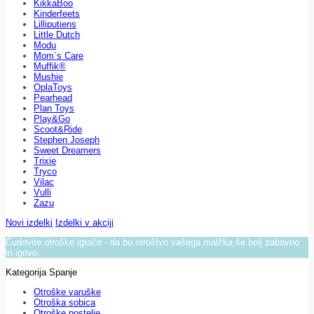
KikkaBoo
Kinderfeets
Lilliputiens
Little Dutch
Modu
Mom`s Care
Muffik®
Mushie
OplaToys
Pearhead
Plan Toys
Play&Go
Scoot&Ride
Stephen Joseph
Sweet Dreamers
Trixie
Tryco
Vilac
Vulli
Zazu
Novi izdelki
Izdelki v akciji
Čudovite otroške igrače - da bo otroštvo vašega malčka še bolj zabavno
in igrivo.
Kategorija Spanje
Otroške varuške
Otroška sobica
Otroške postelje