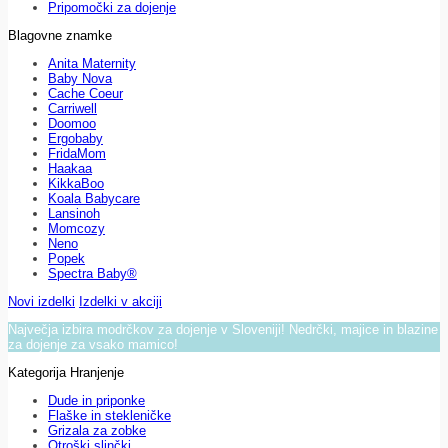
Pripomočki za dojenje
Blagovne znamke
Anita Maternity
Baby Nova
Cache Coeur
Carriwell
Doomoo
Ergobaby
FridaMom
Haakaa
KikkaBoo
Koala Babycare
Lansinoh
Momcozy
Neno
Popek
Spectra Baby®
Novi izdelki
Izdelki v akciji
Največja izbira modrčkov za dojenje v Sloveniji! Nedrčki, majice in blazine
za dojenje za vsako mamico!
Kategorija Hranjenje
Dude in priponke
Flaške in stekleničke
Grizala za zobke
Otroški slinčki