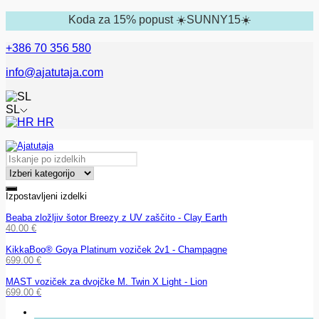
Koda za 15% popust ☀️SUNNY15☀️
+386 70 356 580
info@ajatutaja.com
SL
HR
Izpostavljeni izdelki
Beaba zložljiv šotor Breezy z UV zaščito - Clay Earth
40.00
€
KikkaBoo® Goya Platinum voziček 2v1 - Champagne
699.00
€
MAST voziček za dvojčke M. Twin X Light - Lion
699.00
€