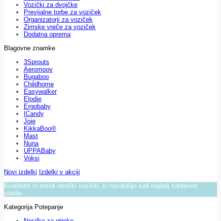
Vozički za dvojčke
Previjalne torbe za voziček
Organizatorji za voziček
Zimske vreče za voziček
Dodatna oprema
Blagovne znamke
3Sprouts
Aeromoov
Bugaboo
Childhome
Easywalker
Elodie
Ergobaby
ICandy
Joie
KikkaBoo®
Mast
Nuna
UPPABaby
Voksi
Novi izdelki
Izdelki v akciji
Kvalitetni in trendi otroški vozički, ki navdušijo tudi najbolj zahtevne
starše.
Kategorija Potepanje
Nosilke za otroke