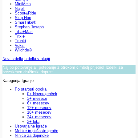
MiniMeis
Najell
Scoot&Ride
Skip Hop
SmarTrike®
Stephen Joseph
Tiba+Marl
Trixie
Trunki
Voksi
Wildride®
Novi izdelki
Izdelki v akciji
Naj bo potovanje ali potepanje z otrokom čimbolj prijetno! Izdelki za
brezskrben družinski dopust.
Kategorija Igranje
Po starosti otroka
0+ Novorojenček
3+ mesece
6+ mesecev
12+ mesecev
18+ mesecev
24+ mesecev
3+ leta
Ustvarjalne igrače
Mehke in plišaste igrače
Ninice za dojenčke