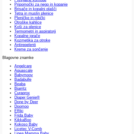
Pripomočki za nego in kopanje
Brisače in kopalni plašči
Tetra in muslin plenice
Pleničke in robčki
Otroške kahlice
Koši za plenice
Termometri in aspiratorji
Kopalne igrače
Kozmetika za otroke
Antirepelenti
Kreme za sončenje
Blagovne znamke
Angelcare
Aquascale
Babymoov
Badabulle
Beaba
Biarritz
Curaprox
Diaper Genie®
Done by Deer
Doomoo
Effiki
Frida Baby
KikkaBoo
Kokoso Baby
Licetec V-Comb
Linea Mamma Baby