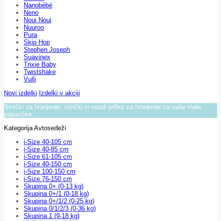
Nanobébé
Neno
Noui Noui
Nuuroo
Pura
Skip Hop
Stephen Joseph
Suavinex
Trixie Baby
Twistshake
Vulli
Novi izdelki
Izdelki v akciji
Stolčki za hranjenje, slinčki in ostali pribor za hranjenje za vaše male
papavčke.
Kategorija Avtosedeži
i-Size 40-105 cm
i-Size 40-85 cm
i-Size 61-105 cm
i-Size 40-150 cm
i-Size 100-150 cm
i-Size 76-150 cm
Skupina 0+ (0-13 kg)
Skupina 0+/1 (0-18 kg)
Skupina 0+/1/2 (0-25 kg)
Skupina 0/1/2/3 (0-36 kg)
Skupina 1 (9-18 kg)