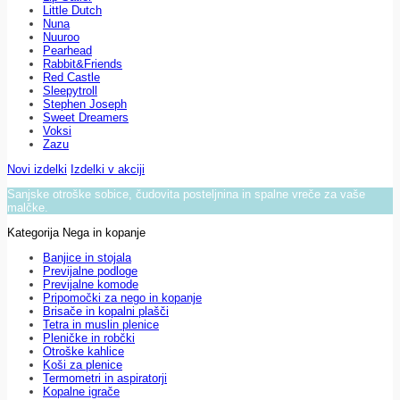
Little Dutch
Nuna
Nuuroo
Pearhead
Rabbit&Friends
Red Castle
Sleepytroll
Stephen Joseph
Sweet Dreamers
Voksi
Zazu
Novi izdelki
Izdelki v akciji
Sanjske otroške sobice, čudovita posteljnina in spalne vreče za vaše
malčke.
Kategorija Nega in kopanje
Banjice in stojala
Previjalne podloge
Previjalne komode
Pripomočki za nego in kopanje
Brisače in kopalni plašči
Tetra in muslin plenice
Pleničke in robčki
Otroške kahlice
Koši za plenice
Termometri in aspiratorji
Kopalne igrače