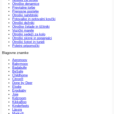
Otroške denarnice
Previjalne torbe
Prenosne postelje
Otroški nahrbtniki
Potovalke in potovalni kovčki
Otroški dežniki
Otroške čelade in ščitniki
Vozički marele
Otroški sedeži za kolo
Otroški skiroji in poganjalci
Otroški šotori in tuneli
Poletni pripomočki
Blagovne znamke
Aeromoov
Babymoov
Badabulle
BeSafe
Childhome
Citron®
Done by Deer
Elodie
Ergobaby
Joie
Kidzroom
KikkaBoo
Kinderfeets
Lässig
Marky®