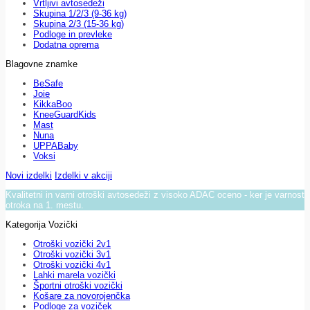
Vrtljivi avtosedeži
Skupina 1/2/3 (9-36 kg)
Skupina 2/3 (15-36 kg)
Podloge in prevleke
Dodatna oprema
Blagovne znamke
BeSafe
Joie
KikkaBoo
KneeGuardKids
Mast
Nuna
UPPABaby
Voksi
Novi izdelki
Izdelki v akciji
Kvalitetni in varni otroški avtosedeži z visoko ADAC oceno - ker je varnost
otroka na 1. mestu.
Kategorija Vozički
Otroški vozički 2v1
Otroški vozički 3v1
Otroški vozički 4v1
Lahki marela vozički
Športni otroški vozički
Košare za novorojenčka
Podloge za voziček