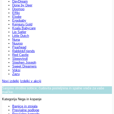
DayDream
Done by Deer
Doomoo
Effiki
Elodie
Ergobaby
Kenguru Gold
Koala Babycare
Lip Satler
Little Dutch
Nuna
Nuuroo
Pearhead
Rabbit&Friends
Red Castle
Sleepytroll
Stephen Joseph
Sweet Dreamers
Voksi
Zazu
Novi izdelki
Izdelki v akciji
Sanjske otroške sobice, čudovita posteljnina in spalne vreče za vaše
malčke.
Kategorija Nega in kopanje
Banjice in stojala
Previjalne podloge
Previjalne komode