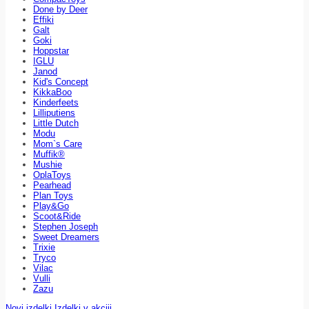
Done by Deer
Effiki
Galt
Goki
Hoppstar
IGLU
Janod
Kid's Concept
KikkaBoo
Kinderfeets
Lilliputiens
Little Dutch
Modu
Mom`s Care
Muffik®
Mushie
OplaToys
Pearhead
Plan Toys
Play&Go
Scoot&Ride
Stephen Joseph
Sweet Dreamers
Trixie
Tryco
Vilac
Vulli
Zazu
Novi izdelki
Izdelki v akciji