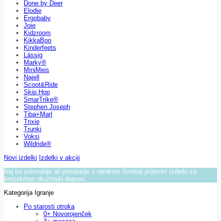
Done by Deer
Elodie
Ergobaby
Joie
Kidzroom
KikkaBoo
Kinderfeets
Lässig
Marky®
MiniMeis
Najell
Scoot&Ride
Skip Hop
SmarTrike®
Stephen Joseph
Tiba+Marl
Trixie
Trunki
Voksi
Wildride®
Novi izdelki
Izdelki v akciji
Naj bo potovanje ali potepanje z otrokom čimbolj prijetno! Izdelki za
brezskrben družinski dopust.
Kategorija Igranje
Po starosti otroka
0+ Novorojenček