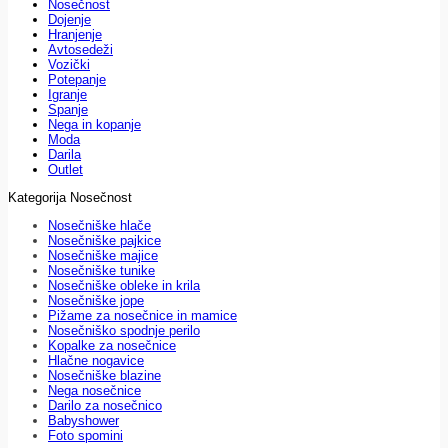
Nosečnost
Dojenje
Hranjenje
Avtosedeži
Vozički
Potepanje
Igranje
Spanje
Nega in kopanje
Moda
Darila
Outlet
Kategorija Nosečnost
Nosečniške hlače
Nosečniške pajkice
Nosečniške majice
Nosečniške tunike
Nosečniške obleke in krila
Nosečniške jope
Pižame za nosečnice in mamice
Nosečniško spodnje perilo
Kopalke za nosečnice
Hlačne nogavice
Nosečniške blazine
Nega nosečnice
Darilo za nosečnico
Babyshower
Foto spomini