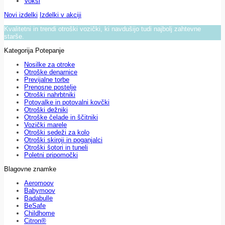
Voksi
Novi izdelki
Izdelki v akciji
Kvalitetni in trendi otroški vozički, ki navdušijo tudi najbolj zahtevne
starše.
Kategorija Potepanje
Nosilke za otroke
Otroške denarnice
Previjalne torbe
Prenosne postelje
Otroški nahrbtniki
Potovalke in potovalni kovčki
Otroški dežniki
Otroške čelade in ščitniki
Vozički marele
Otroški sedeži za kolo
Otroški skiroji in poganjalci
Otroški šotori in tuneli
Poletni pripomočki
Blagovne znamke
Aeromoov
Babymoov
Badabulle
BeSafe
Childhome
Citron®