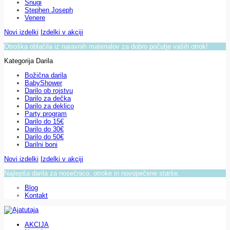
Snugi
Stephen Joseph
Venere
Novi izdelki
Izdelki v akciji
Otroška oblačila iz naravnih materialov za dobro počutje vaših otrok!
Kategorija Darila
Božična darila
BabyShower
Darilo ob rojstvu
Darilo za dečka
Darilo za deklico
Party program
Darilo do 15€
Darilo do 30€
Darilo do 50€
Darilni boni
Novi izdelki
Izdelki v akciji
Najlepša darila za nosečnico, otroke in novopečene starše.
Blog
Kontakt
AKCIJA