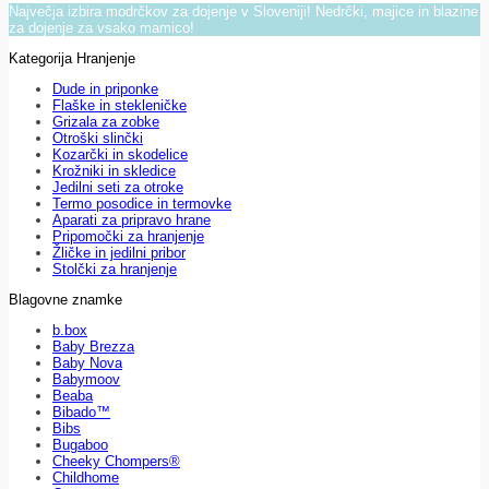
Največja izbira modrčkov za dojenje v Sloveniji! Nedrčki, majice in blazine
za dojenje za vsako mamico!
Kategorija Hranjenje
Dude in priponke
Flaške in stekleničke
Grizala za zobke
Otroški slinčki
Kozarčki in skodelice
Krožniki in skledice
Jedilni seti za otroke
Termo posodice in termovke
Aparati za pripravo hrane
Pripomočki za hranjenje
Žličke in jedilni pribor
Stolčki za hranjenje
Blagovne znamke
b.box
Baby Brezza
Baby Nova
Babymoov
Beaba
Bibado™
Bibs
Bugaboo
Cheeky Chompers®
Childhome