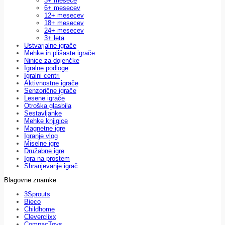
3+ mesece
6+ mesecev
12+ mesecev
18+ mesecev
24+ mesecev
3+ leta
Ustvarjalne igrače
Mehke in plišaste igrače
Ninice za dojenčke
Igralne podloge
Igralni centri
Aktivnostne igrače
Senzorične igrače
Lesene igrače
Otroška glasbila
Sestavljanke
Mehke knjigice
Magnetne igre
Igranje vlog
Miselne igre
Družabne igre
Igra na prostem
Shranjevanje igrač
Blagovne znamke
3Sprouts
Bieco
Childhome
Cleverclixx
CompacToys