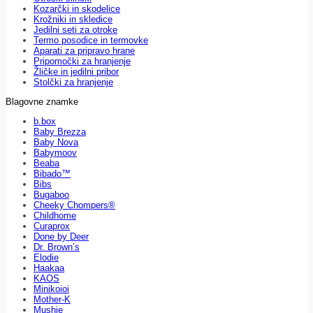
Kozarčki in skodelice
Krožniki in skledice
Jedilni seti za otroke
Termo posodice in termovke
Aparati za pripravo hrane
Pripomočki za hranjenje
Žličke in jedilni pribor
Stolčki za hranjenje
Blagovne znamke
b.box
Baby Brezza
Baby Nova
Babymoov
Beaba
Bibado™
Bibs
Bugaboo
Cheeky Chompers®
Childhome
Curaprox
Done by Deer
Dr. Brown’s
Elodie
Haakaa
KAOS
Minikoioi
Mother-K
Mushie