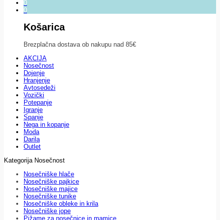
0
0
Košarica
Brezplačna dostava ob nakupu nad 85€
AKCIJA
Nosečnost
Dojenje
Hranjenje
Avtosedeži
Vozički
Potepanje
Igranje
Spanje
Nega in kopanje
Moda
Darila
Outlet
Kategorija Nosečnost
Nosečniške hlače
Nosečniške pajkice
Nosečniške majice
Nosečniške tunike
Nosečniške obleke in krila
Nosečniške jope
Pižame za nosečnice in mamice