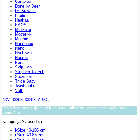
Curaprox
Done by Deer
Dr. Brown’s
Elodie
Haakaa
KAOS
Minikoioi
Mother-K
Mushie
Nanobébé
Neno
Noui Noui
Nuuroo
Pura
Skip Hop
Stephen Joseph
Suavinex
Trixie Baby
Twistshake
Vulli
Novi izdelki
Izdelki v akciji
Stolčki za hranjenje, slinčki in ostali pribor za hranjenje za vaše male
papavčke.
Kategorija Avtosedeži
i-Size 40-105 cm
i-Size 40-85 cm
i-Size 61-105 cm