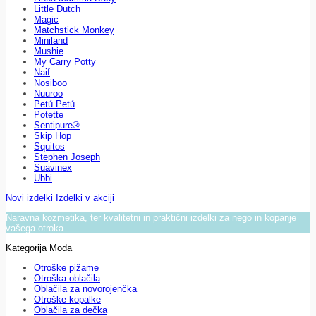
Little Dutch
Magic
Matchstick Monkey
Miniland
Mushie
My Carry Potty
Naif
Nosiboo
Nuuroo
Petú Petú
Potette
Sentipure®
Skip Hop
Squitos
Stephen Joseph
Suavinex
Ubbi
Novi izdelki
Izdelki v akciji
Naravna kozmetika, ter kvalitetni in praktični izdelki za nego in kopanje
vašega otroka.
Kategorija Moda
Otroške pižame
Otroška oblačila
Oblačila za novorojenčka
Otroške kopalke
Oblačila za dečka