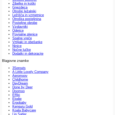
Zibelke in koški
Gnezdeca
Otroški ležalniki
Ležišča in vzmetnice
Otroška posteljnina
Posteljne obrobe
Vzglavniki
Odejice
Povijalne plenice
Spalne vreče
Vrtiljaki in obešanke
Ninice
Nočne lučke
Dodatki in dekoracije
Blagovne znamke
3Sprouts
A Little Lovely Company
Aeromoov
Childhome
DayDream
Done by Deer
Doomoo
Effiki
Elodie
Ergobaby
Kenguru Gold
Koala Babycare
Lip Satler