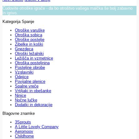
Čudovite otroške igrače - da bo otroštvo vašega malčka še bolj zabavno
in igrivo.
Kategorija Spanje
Otroške varuške
Otroška sobica
Otroške postelje
Zibelke in koški
Gnezdeca
Otroški ležalniki
Ležišča in vzmetnice
Otroška posteljnina
Posteljne obrobe
Vzglavniki
Odejice
Povijalne plenice
Spalne vreče
Vrtiljaki in obešanke
Ninice
Nočne lučke
Dodatki in dekoracije
Blagovne znamke
3Sprouts
A Little Lovely Company
Aeromoov
Childhome