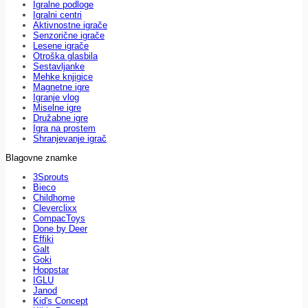
Igralne podloge
Igralni centri
Aktivnostne igrače
Senzorične igrače
Lesene igrače
Otroška glasbila
Sestavljanke
Mehke knjigice
Magnetne igre
Igranje vlog
Miselne igre
Družabne igre
Igra na prostem
Shranjevanje igrač
Blagovne znamke
3Sprouts
Bieco
Childhome
Cleverclixx
CompacToys
Done by Deer
Effiki
Galt
Goki
Hoppstar
IGLU
Janod
Kid's Concept