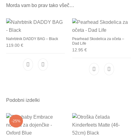
Morda vam bo prav tako všeč…
Nahrbtnik DADDY BAG – Black
Pearhead Skodelica za očeta –
Dad Life
119.00
€
12.95
€
Podobni izdelki
-25%