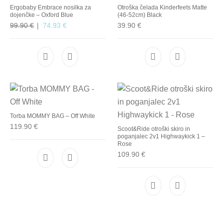
Ergobaby Embrace nosilka za
Otroška čelada Kinderfeets Matte
dojenčke – Oxford Blue
(46-52cm) Black
Izvirna cena je bila: 99.90 €.
Trenutna cena je: 74.93 €.
99.90
€
74.93
€
39.90
€
Torba MOMMY BAG – Off White
119.90
€
Scoot&Ride otroški skiro in
poganjalec 2v1 Highwaykick 1 –
Rose
109.90
€