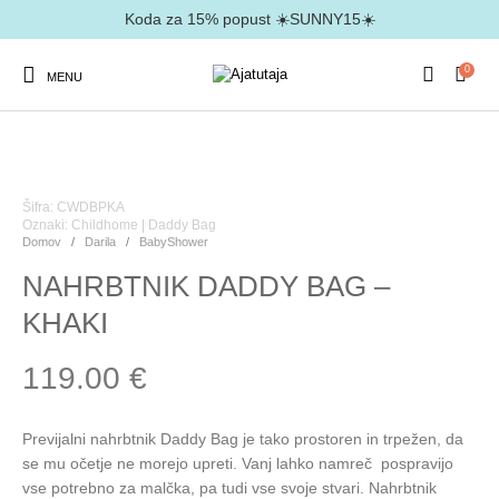
Koda za 15% popust ☀️SUNNY15☀️
0
MENU
Šifra: CWDBPKA
Oznaki:
Childhome
|
Daddy Bag
Domov
/
Darila
/
BabyShower
NAHRBTNIK DADDY BAG –
KHAKI
119.00
€
Previjalni nahrbtnik Daddy Bag je tako prostoren in trpežen, da
se mu očetje ne morejo upreti. Vanj lahko namreč pospravijo
vse potrebno za malčka, pa tudi vse svoje stvari. Nahrbtnik