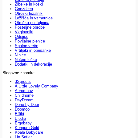
Zibelke in koški
Gnezdeca
Otroški ležalniki
Ležišča in vzmetnice
Otroška posteljnina
Posteljne obrobe
Vzglavniki
Odejice
Povijalne plenice
Spalne vreče
Vrtiljaki in obešanke
Ninice
Nočne lučke
Dodatki in dekoracije
Blagovne znamke
3Sprouts
A Little Lovely Company
Aeromoov
Childhome
DayDream
Done by Deer
Doomoo
Effiki
Elodie
Ergobaby
Kenguru Gold
Koala Babycare
Lip Satler