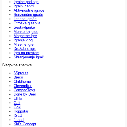
Igralne podloge
Igralni centri
Aktivnostne igrače
Senzorične igrače
Lesene igrače
Otroška glasbila
Sestavljanke
Mehke knjigice
Magnetne igre
Igranje vlog
Miselne igre
Družabne igre
Igra na prostem
Shranjevanje igrač
Blagovne znamke
3Sprouts
Bieco
Childhome
Cleverclixx
CompacToys
Done by Deer
Effiki
Galt
Goki
Hoppstar
IGLU
Janod
Kid's Concept