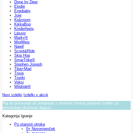
Done by Deer
Elodie
Ergobaby
Joie
Kidzroom
KikkaBoo
Kinderfeets
Lässig
Marky®
MiniMeis
Najell
Scoot&Ride
Skip Hop
SmarTrike®
Stephen Joseph
Tiba+Marl
Trixie
Trunki
Voksi
Wildride®
Novi izdelki
Izdelki v akciji
Naj bo potovanje ali potepanje z otrokom čimbolj prijetno! Izdelki za
brezskrben družinski dopust.
Kategorija Igranje
Po starosti otroka
0+ Novorojenček