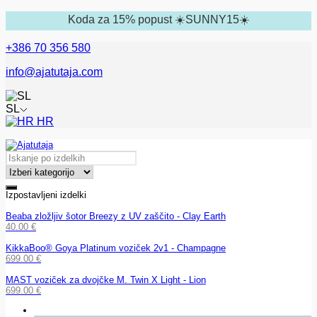
Koda za 15% popust ☀️SUNNY15☀️
+386 70 356 580
info@ajatutaja.com
SL
HR
Izpostavljeni izdelki
Beaba zložljiv šotor Breezy z UV zaščito - Clay Earth
40.00
€
KikkaBoo® Goya Platinum voziček 2v1 - Champagne
699.00
€
MAST voziček za dvojčke M. Twin X Light - Lion
699.00
€