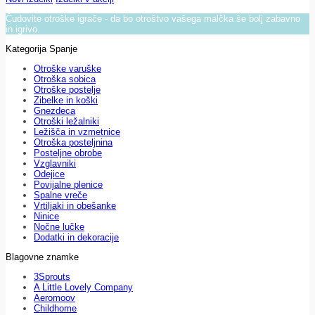
Čudovite otroške igrače - da bo otroštvo vašega malčka še bolj zabavno
in igrivo.
Kategorija Spanje
Otroške varuške
Otroška sobica
Otroške postelje
Zibelke in koški
Gnezdeca
Otroški ležalniki
Ležišča in vzmetnice
Otroška posteljnina
Posteljne obrobe
Vzglavniki
Odejice
Povijalne plenice
Spalne vreče
Vrtiljaki in obešanke
Ninice
Nočne lučke
Dodatki in dekoracije
Blagovne znamke
3Sprouts
A Little Lovely Company
Aeromoov
Childhome