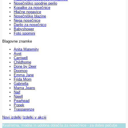
Nosečniško spodnje perilo
Kopalke za nosečnice
Hlačne nogavice
Nosečniške blazine
Nega nosečnice
Darilo za nosečnico
Babyshower
Foto spomini
Blagovne znamke
Anita Maternity
Avet
Carriwell
Childhome
Done by Deer
Doomoo
Emma Jane
Frida Mom
Gabriella
Mama Jeans
Naif
Najell
Pearhead
Popek
Trasparenze
Novi izdelki
Izdelki v akciji
Kvalitetna, modna in udobna oblačila za nosečnice - za dobro počutje