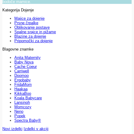
bodoče mamice.
Kategorija Dojenje
Majice za dojenje
Prsne črpalke
Oblikovanje postave
Spalne srajce in pižame
Blazine za dojenje
Pripomočki za dojenje
Blagovne znamke
Anita Maternity
Baby Nova
Cache Coeur
Carriwell
Doomoo
Ergobaby
FridaMom
Haakaa
KikkaBoo
Koala Babycare
Lansinoh
Momcozy
Neno
Popek
Spectra Baby®
Novi izdelki
Izdelki v akciji