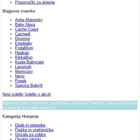
Pripomočki za dojenje
Blagovne znamke
Anita Maternity
Baby Nova
Cache Coeur
Carriwell
Doomoo
Ergobaby
FridaMom
Haakaa
KikkaBoo
Koala Babycare
Lansinoh
Momcozy
Neno
Popek
Spectra Baby®
Novi izdelki
Izdelki v akciji
Največja izbira modrčkov za dojenje v Sloveniji! Nedrčki, majice in blazine
za dojenje za vsako mamico!
Kategorija Hranjenje
Dude in priponke
Flaške in stekleničke
Grizala za zobke
Otroški slinčki