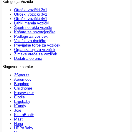
Kategorija Vozički
Otroški vozički 2v1
Otroški vozički 3v1
Otroški vozički 4v1
Lahki marela vozički
Športni otroški vozički
Košare za novorojenčka
Podloge za voziček
Vozički za dvojčke
Previjalne torbe za voziček
Organizatorji za voziček
Zimske vreče za voziček
Dodatna oprema
Blagovne znamke
3Sprouts
Aeromoov
Bugaboo
Childhome
Easywalker
Elodie
Ergobaby
ICandy
Joie
KikkaBoo®
Mast
Nuna
UPPABaby