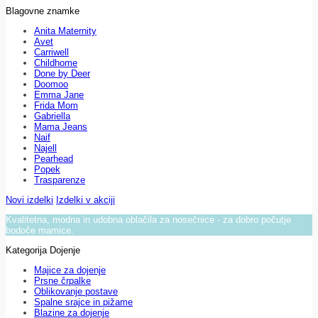
Blagovne znamke
Anita Maternity
Avet
Carriwell
Childhome
Done by Deer
Doomoo
Emma Jane
Frida Mom
Gabriella
Mama Jeans
Naif
Najell
Pearhead
Popek
Trasparenze
Novi izdelki
Izdelki v akciji
Kvalitetna, modna in udobna oblačila za nosečnice - za dobro počutje
bodoče mamice.
Kategorija Dojenje
Majice za dojenje
Prsne črpalke
Oblikovanje postave
Spalne srajce in pižame
Blazine za dojenje