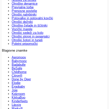
Otroške denarnice
Previjalne torbe
Prenosne postelje
Otroški nahrbtniki
Potovalke in potovalni kovčki
Otroški dežniki
Otroške čelade in ščitniki
Vozički marele
Otroški sedeži za kolo
Otroški skiroji in poganjalci
Otroški šotori in tuneli
Poletni pripomočki
Blagovne znamke
Aeromoov
Babymoov
Badabulle
BeSafe
Childhome
Citron®
Done by Deer
Elodie
Ergobaby
Joie
Kidzroom
KikkaBoo
Kinderfeets
Lässig
Marky®