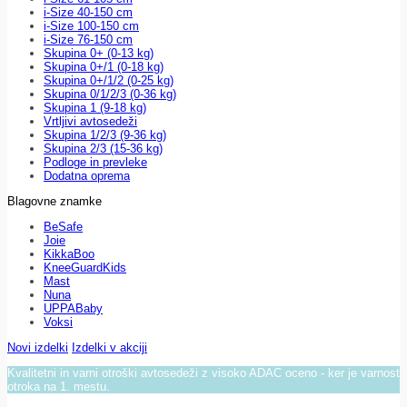
i-Size 40-150 cm
i-Size 100-150 cm
i-Size 76-150 cm
Skupina 0+ (0-13 kg)
Skupina 0+/1 (0-18 kg)
Skupina 0+/1/2 (0-25 kg)
Skupina 0/1/2/3 (0-36 kg)
Skupina 1 (9-18 kg)
Vrtljivi avtosedeži
Skupina 1/2/3 (9-36 kg)
Skupina 2/3 (15-36 kg)
Podloge in prevleke
Dodatna oprema
Blagovne znamke
BeSafe
Joie
KikkaBoo
KneeGuardKids
Mast
Nuna
UPPABaby
Voksi
Novi izdelki
Izdelki v akciji
Kvalitetni in varni otroški avtosedeži z visoko ADAC oceno - ker je varnost
otroka na 1. mestu.