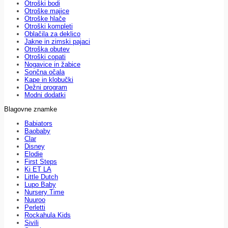
Otroški bodi
Otroške majice
Otroške hlače
Otroški kompleti
Oblačila za deklico
Jakne in zimski pajaci
Otroška obutev
Otroški copati
Nogavice in žabice
Sončna očala
Kape in klobučki
Dežni program
Modni dodatki
Blagovne znamke
Babiators
Baobaby
Clar
Disney
Elodie
First Steps
Ki ET LA
Little Dutch
Lupo Baby
Nursery Time
Nuuroo
Perletti
Rockahula Kids
Sivili