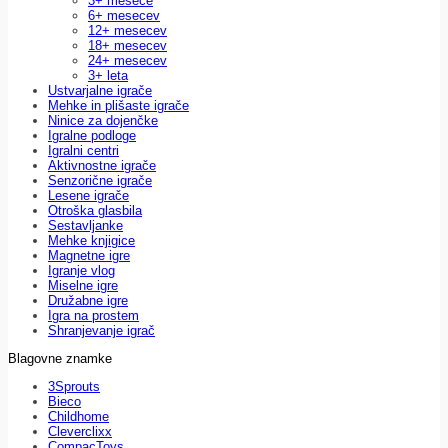
3+ mesece
6+ mesecev
12+ mesecev
18+ mesecev
24+ mesecev
3+ leta
Ustvarjalne igrače
Mehke in plišaste igrače
Ninice za dojenčke
Igralne podloge
Igralni centri
Aktivnostne igrače
Senzorične igrače
Lesene igrače
Otroška glasbila
Sestavljanke
Mehke knjigice
Magnetne igre
Igranje vlog
Miselne igre
Družabne igre
Igra na prostem
Shranjevanje igrač
Blagovne znamke
3Sprouts
Bieco
Childhome
Cleverclixx
CompacToys