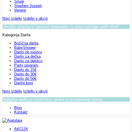
Snugi
Stephen Joseph
Venere
Novi izdelki
Izdelki v akciji
Otroška oblačila iz naravnih materialov za dobro počutje vaših otrok!
Kategorija Darila
Božična darila
BabyShower
Darilo ob rojstvu
Darilo za dečka
Darilo za deklico
Party program
Darilo do 15€
Darilo do 30€
Darilo do 50€
Darilni boni
Novi izdelki
Izdelki v akciji
Najlepša darila za nosečnico, otroke in novopečene starše.
Blog
Kontakt
AKCIJA