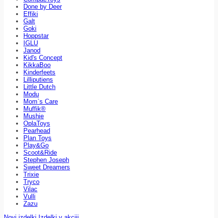
Done by Deer
Effiki
Galt
Goki
Hoppstar
IGLU
Janod
Kid's Concept
KikkaBoo
Kinderfeets
Lilliputiens
Little Dutch
Modu
Mom`s Care
Muffik®
Mushie
OplaToys
Pearhead
Plan Toys
Play&Go
Scoot&Ride
Stephen Joseph
Sweet Dreamers
Trixie
Tryco
Vilac
Vulli
Zazu
Novi izdelki
Izdelki v akciji