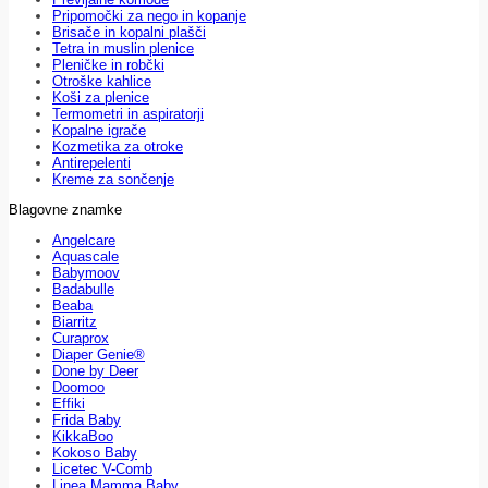
Pripomočki za nego in kopanje
Brisače in kopalni plašči
Tetra in muslin plenice
Pleničke in robčki
Otroške kahlice
Koši za plenice
Termometri in aspiratorji
Kopalne igrače
Kozmetika za otroke
Antirepelenti
Kreme za sončenje
Blagovne znamke
Angelcare
Aquascale
Babymoov
Badabulle
Beaba
Biarritz
Curaprox
Diaper Genie®
Done by Deer
Doomoo
Effiki
Frida Baby
KikkaBoo
Kokoso Baby
Licetec V-Comb
Linea Mamma Baby