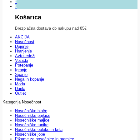
0
0
Košarica
Brezplačna dostava ob nakupu nad 85€
AKCIJA
Nosečnost
Dojenje
Hranjenje
Avtosedeži
Vozički
Potepanje
Igranje
Spanje
Nega in kopanje
Moda
Darila
Outlet
Kategorija Nosečnost
Nosečniške hlače
Nosečniške pajkice
Nosečniške majice
Nosečniške tunike
Nosečniške obleke in krila
Nosečniške jope
Pižame za nosečnice in mamice