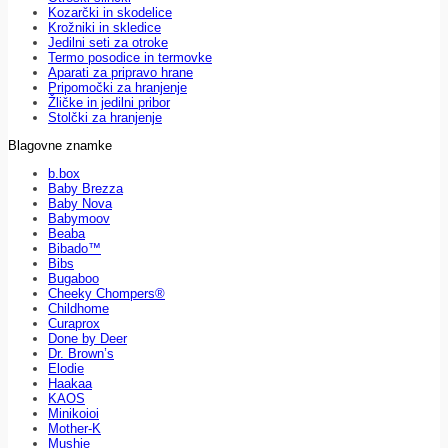
Kozarčki in skodelice
Krožniki in skledice
Jedilni seti za otroke
Termo posodice in termovke
Aparati za pripravo hrane
Pripomočki za hranjenje
Žličke in jedilni pribor
Stolčki za hranjenje
Blagovne znamke
b.box
Baby Brezza
Baby Nova
Babymoov
Beaba
Bibado™
Bibs
Bugaboo
Cheeky Chompers®
Childhome
Curaprox
Done by Deer
Dr. Brown’s
Elodie
Haakaa
KAOS
Minikoioi
Mother-K
Mushie