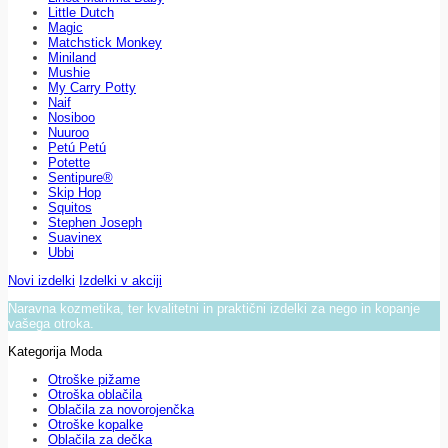
Little Dutch
Magic
Matchstick Monkey
Miniland
Mushie
My Carry Potty
Naif
Nosiboo
Nuuroo
Petú Petú
Potette
Sentipure®
Skip Hop
Squitos
Stephen Joseph
Suavinex
Ubbi
Novi izdelki
Izdelki v akciji
Naravna kozmetika, ter kvalitetni in praktični izdelki za nego in kopanje
vašega otroka.
Kategorija Moda
Otroške pižame
Otroška oblačila
Oblačila za novorojenčka
Otroške kopalke
Oblačila za dečka