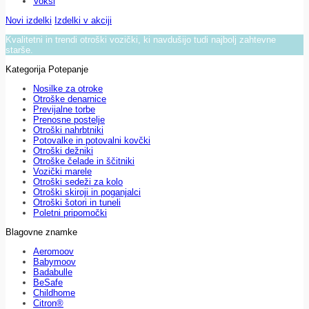
Voksi
Novi izdelki
Izdelki v akciji
Kvalitetni in trendi otroški vozički, ki navdušijo tudi najbolj zahtevne
starše.
Kategorija Potepanje
Nosilke za otroke
Otroške denarnice
Previjalne torbe
Prenosne postelje
Otroški nahrbtniki
Potovalke in potovalni kovčki
Otroški dežniki
Otroške čelade in ščitniki
Vozički marele
Otroški sedeži za kolo
Otroški skiroji in poganjalci
Otroški šotori in tuneli
Poletni pripomočki
Blagovne znamke
Aeromoov
Babymoov
Badabulle
BeSafe
Childhome
Citron®