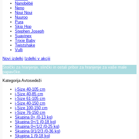
Nanobébé
Neno
Noui Noui
Nuuroo
Pura
Skip Hop
Stephen Joseph
Suavinex
Trixie Baby
Twistshake
Vulli
Novi izdelki
Izdelki v akciji
Stolčki za hranjenje, slinčki in ostali pribor za hranjenje za vaše male
papavčke.
Kategorija Avtosedeži
i-Size 40-105 cm
i-Size 40-85 cm
i-Size 61-105 cm
i-Size 40-150 cm
i-Size 100-150 cm
i-Size 76-150 cm
Skupina 0+ (0-13 kg)
Skupina 0+/1 (0-18 kg)
Skupina 0+/1/2 (0-25 kg)
Skupina 0/1/2/3 (0-36 kg)
Skupina 1 (9-18 kg)