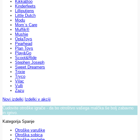
KikkaBoo
Kinderfeets
Lilliputiens
Little Dutch
Modu
Mom`s Care
Muffik®
Mushie
OplaToys
Pearhead
Plan Toys
Play&Go
Scoot&Ride
Stephen Joseph
Sweet Dreamers
Trixie
Tryco
Vilac
Vulli
Zazu
Novi izdelki
Izdelki v akciji
Čudovite otroške igrače - da bo otroštvo vašega malčka še bolj zabavno
in igrivo.
Kategorija Spanje
Otroške varuške
Otroška sobica
Otroške postelje