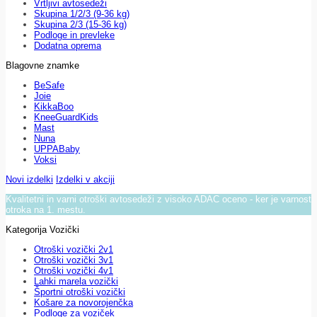
Vrtljivi avtosedeži
Skupina 1/2/3 (9-36 kg)
Skupina 2/3 (15-36 kg)
Podloge in prevleke
Dodatna oprema
Blagovne znamke
BeSafe
Joie
KikkaBoo
KneeGuardKids
Mast
Nuna
UPPABaby
Voksi
Novi izdelki
Izdelki v akciji
Kvalitetni in varni otroški avtosedeži z visoko ADAC oceno - ker je varnost
otroka na 1. mestu.
Kategorija Vozički
Otroški vozički 2v1
Otroški vozički 3v1
Otroški vozički 4v1
Lahki marela vozički
Športni otroški vozički
Košare za novorojenčka
Podloge za voziček