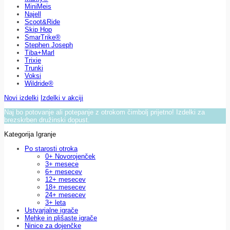
MiniMeis
Najell
Scoot&Ride
Skip Hop
SmarTrike®
Stephen Joseph
Tiba+Marl
Trixie
Trunki
Voksi
Wildride®
Novi izdelki
Izdelki v akciji
Naj bo potovanje ali potepanje z otrokom čimbolj prijetno! Izdelki za
brezskrben družinski dopust.
Kategorija Igranje
Po starosti otroka
0+ Novorojenček
3+ mesece
6+ mesecev
12+ mesecev
18+ mesecev
24+ mesecev
3+ leta
Ustvarjalne igrače
Mehke in plišaste igrače
Ninice za dojenčke