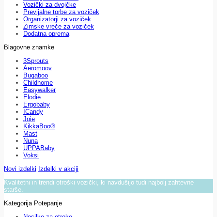
Vozički za dvojčke
Previjalne torbe za voziček
Organizatorji za voziček
Zimske vreče za voziček
Dodatna oprema
Blagovne znamke
3Sprouts
Aeromoov
Bugaboo
Childhome
Easywalker
Elodie
Ergobaby
ICandy
Joie
KikkaBoo®
Mast
Nuna
UPPABaby
Voksi
Novi izdelki
Izdelki v akciji
Kvalitetni in trendi otroški vozički, ki navdušijo tudi najbolj zahtevne
starše.
Kategorija Potepanje
Nosilke za otroke