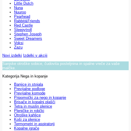
Little Dutch
Nuna
Nuuroo
Pearhead
Rabbit&Friends
Red Castle
Sleepytroll
Stephen Joseph
Sweet Dreamers
Voksi
Zazu
Novi izdelki
Izdelki v akciji
Sanjske otroške sobice, čudovita posteljnina in spalne vreče za vaše
malčke.
Kategorija Nega in kopanje
Banjice in stojala
Previjalne podloge
Previjalne komode
Pripomočki za nego in kopanje
Brisače in kopalni plašči
Tetra in muslin plenice
Pleničke in robčki
Otroške kahlice
Koši za plenice
Termometri in aspiratorji
Kopalne igrače