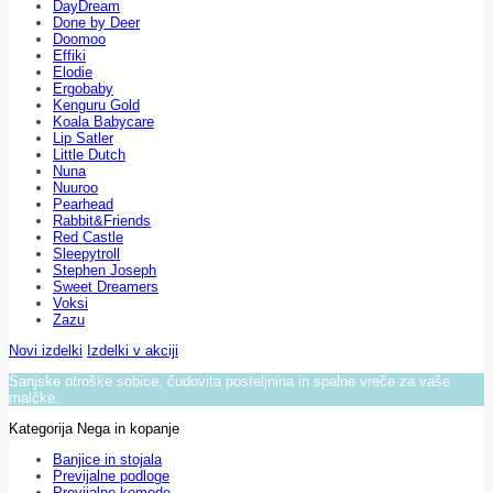
DayDream
Done by Deer
Doomoo
Effiki
Elodie
Ergobaby
Kenguru Gold
Koala Babycare
Lip Satler
Little Dutch
Nuna
Nuuroo
Pearhead
Rabbit&Friends
Red Castle
Sleepytroll
Stephen Joseph
Sweet Dreamers
Voksi
Zazu
Novi izdelki
Izdelki v akciji
Sanjske otroške sobice, čudovita posteljnina in spalne vreče za vaše
malčke.
Kategorija Nega in kopanje
Banjice in stojala
Previjalne podloge
Previjalne komode