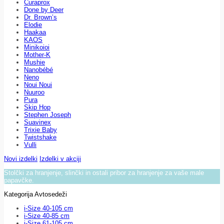
Curaprox
Done by Deer
Dr. Brown’s
Elodie
Haakaa
KAOS
Minikoioi
Mother-K
Mushie
Nanobébé
Neno
Noui Noui
Nuuroo
Pura
Skip Hop
Stephen Joseph
Suavinex
Trixie Baby
Twistshake
Vulli
Novi izdelki
Izdelki v akciji
Stolčki za hranjenje, slinčki in ostali pribor za hranjenje za vaše male
papavčke.
Kategorija Avtosedeži
i-Size 40-105 cm
i-Size 40-85 cm
i-Size 61-105 cm