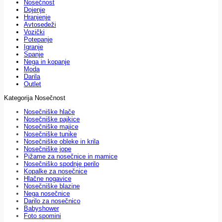
Nosečnost
Dojenje
Hranjenje
Avtosedeži
Vozički
Potepanje
Igranje
Spanje
Nega in kopanje
Moda
Darila
Outlet
Kategorija Nosečnost
Nosečniške hlače
Nosečniške pajkice
Nosečniške majice
Nosečniške tunike
Nosečniške obleke in krila
Nosečniške jope
Pižame za nosečnice in mamice
Nosečniško spodnje perilo
Kopalke za nosečnice
Hlačne nogavice
Nosečniške blazine
Nega nosečnice
Darilo za nosečnico
Babyshower
Foto spomini