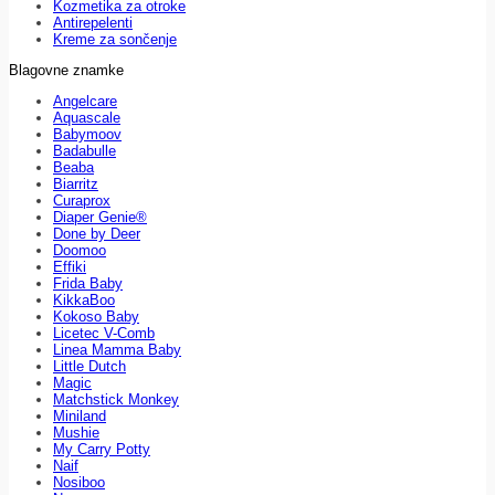
Kozmetika za otroke
Antirepelenti
Kreme za sončenje
Blagovne znamke
Angelcare
Aquascale
Babymoov
Badabulle
Beaba
Biarritz
Curaprox
Diaper Genie®
Done by Deer
Doomoo
Effiki
Frida Baby
KikkaBoo
Kokoso Baby
Licetec V-Comb
Linea Mamma Baby
Little Dutch
Magic
Matchstick Monkey
Miniland
Mushie
My Carry Potty
Naif
Nosiboo