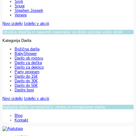
Sivili
Snugi
Stephen Joseph
Venere
Novi izdelki
Izdelki v akciji
Otroška oblačila iz naravnih materialov za dobro počutje vaših otrok!
Kategorija Darila
Božična darila
BabyShower
Darilo ob rojstvu
Darilo za dečka
Darilo za deklico
Party program
Darilo do 15€
Darilo do 30€
Darilo do 50€
Darilni boni
Novi izdelki
Izdelki v akciji
Najlepša darila za nosečnico, otroke in novopečene starše.
Blog
Kontakt