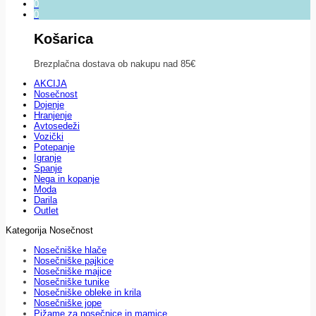
0
0
Košarica
Brezplačna dostava ob nakupu nad 85€
AKCIJA
Nosečnost
Dojenje
Hranjenje
Avtosedeži
Vozički
Potepanje
Igranje
Spanje
Nega in kopanje
Moda
Darila
Outlet
Kategorija Nosečnost
Nosečniške hlače
Nosečniške pajkice
Nosečniške majice
Nosečniške tunike
Nosečniške obleke in krila
Nosečniške jope
Pižame za nosečnice in mamice