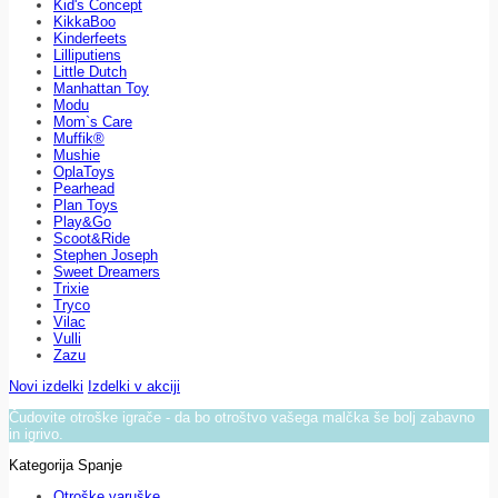
Kid's Concept
KikkaBoo
Kinderfeets
Lilliputiens
Little Dutch
Manhattan Toy
Modu
Mom`s Care
Muffik®
Mushie
OplaToys
Pearhead
Plan Toys
Play&Go
Scoot&Ride
Stephen Joseph
Sweet Dreamers
Trixie
Tryco
Vilac
Vulli
Zazu
Novi izdelki
Izdelki v akciji
Čudovite otroške igrače - da bo otroštvo vašega malčka še bolj zabavno
in igrivo.
Kategorija Spanje
Otroške varuške