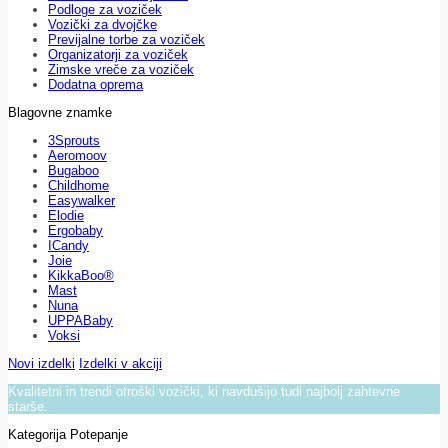
Podloge za voziček
Vozički za dvojčke
Previjalne torbe za voziček
Organizatorji za voziček
Zimske vreče za voziček
Dodatna oprema
Blagovne znamke
3Sprouts
Aeromoov
Bugaboo
Childhome
Easywalker
Elodie
Ergobaby
ICandy
Joie
KikkaBoo®
Mast
Nuna
UPPABaby
Voksi
Novi izdelki
Izdelki v akciji
Kvalitetni in trendi otroški vozički, ki navdušijo tudi najbolj zahtevne
starše.
Kategorija Potepanje