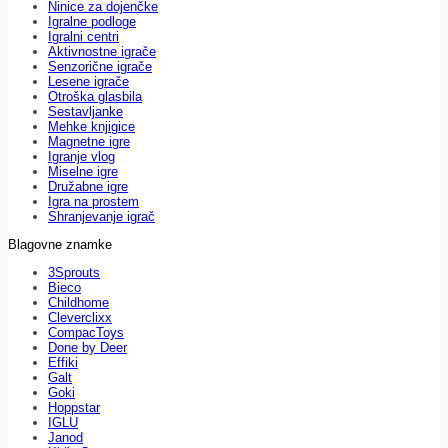
Ninice za dojenčke
Igralne podloge
Igralni centri
Aktivnostne igrače
Senzorične igrače
Lesene igrače
Otroška glasbila
Sestavljanke
Mehke knjigice
Magnetne igre
Igranje vlog
Miselne igre
Družabne igre
Igra na prostem
Shranjevanje igrač
Blagovne znamke
3Sprouts
Bieco
Childhome
Cleverclixx
CompacToys
Done by Deer
Effiki
Galt
Goki
Hoppstar
IGLU
Janod