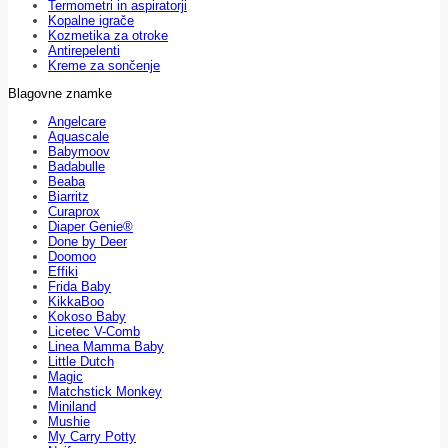
Termometri in aspiratorji
Kopalne igrače
Kozmetika za otroke
Antirepelenti
Kreme za sončenje
Blagovne znamke
Angelcare
Aquascale
Babymoov
Badabulle
Beaba
Biarritz
Curaprox
Diaper Genie®
Done by Deer
Doomoo
Effiki
Frida Baby
KikkaBoo
Kokoso Baby
Licetec V-Comb
Linea Mamma Baby
Little Dutch
Magic
Matchstick Monkey
Miniland
Mushie
My Carry Potty