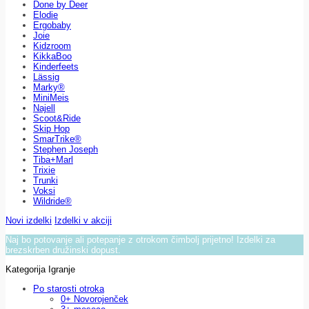
Done by Deer
Elodie
Ergobaby
Joie
Kidzroom
KikkaBoo
Kinderfeets
Lässig
Marky®
MiniMeis
Najell
Scoot&Ride
Skip Hop
SmarTrike®
Stephen Joseph
Tiba+Marl
Trixie
Trunki
Voksi
Wildride®
Novi izdelki
Izdelki v akciji
Naj bo potovanje ali potepanje z otrokom čimbolj prijetno! Izdelki za
brezskrben družinski dopust.
Kategorija Igranje
Po starosti otroka
0+ Novorojenček