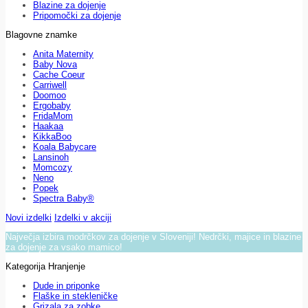
Blazine za dojenje
Pripomočki za dojenje
Blagovne znamke
Anita Maternity
Baby Nova
Cache Coeur
Carriwell
Doomoo
Ergobaby
FridaMom
Haakaa
KikkaBoo
Koala Babycare
Lansinoh
Momcozy
Neno
Popek
Spectra Baby®
Novi izdelki
Izdelki v akciji
Največja izbira modrčkov za dojenje v Sloveniji! Nedrčki, majice in blazine
za dojenje za vsako mamico!
Kategorija Hranjenje
Dude in priponke
Flaške in stekleničke
Grizala za zobke