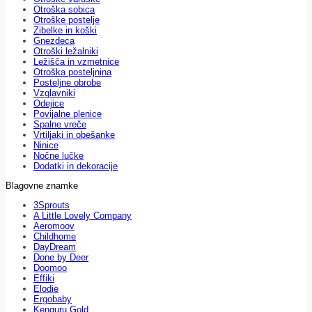
Otroška sobica
Otroške postelje
Zibelke in koški
Gnezdeca
Otroški ležalniki
Ležišča in vzmetnice
Otroška posteljnina
Posteljne obrobe
Vzglavniki
Odejice
Povijalne plenice
Spalne vreče
Vrtiljaki in obešanke
Ninice
Nočne lučke
Dodatki in dekoracije
Blagovne znamke
3Sprouts
A Little Lovely Company
Aeromoov
Childhome
DayDream
Done by Deer
Doomoo
Effiki
Elodie
Ergobaby
Kenguru Gold