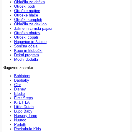
Oblačila za dečka
Otroški bodi
Otroške majice
Otroške hlače
Otroški kompleti
Oblačila za deklico
Jakne in zimski pajaci
Otroška obutev
Otroški copati
Nogavice in žabice
Sončna očala
Kape in klobučki
Dežni program
Modni dodatki
Blagovne znamke
Babiators
Baobaby
Clar
Disney
Elodie
First Steps
Ki ET LA
Little Dutch
Lupo Baby
Nursery Time
Nuuroo
Perletti
Rockahula Kids