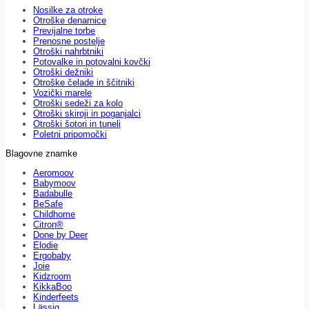
Nosilke za otroke
Otroške denarnice
Previjalne torbe
Prenosne postelje
Otroški nahrbtniki
Potovalke in potovalni kovčki
Otroški dežniki
Otroške čelade in ščitniki
Vozički marele
Otroški sedeži za kolo
Otroški skiroji in poganjalci
Otroški šotori in tuneli
Poletni pripomočki
Blagovne znamke
Aeromoov
Babymoov
Badabulle
BeSafe
Childhome
Citron®
Done by Deer
Elodie
Ergobaby
Joie
Kidzroom
KikkaBoo
Kinderfeets
Lässig