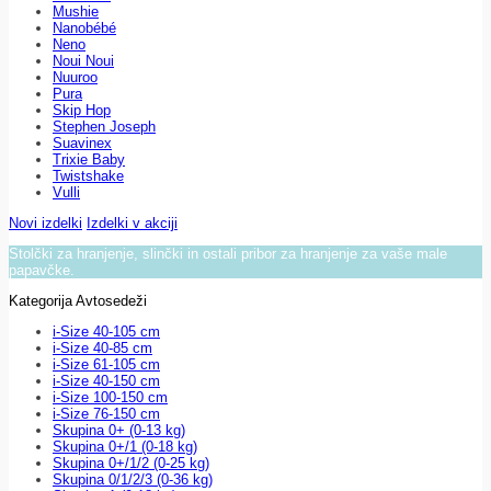
Mushie
Nanobébé
Neno
Noui Noui
Nuuroo
Pura
Skip Hop
Stephen Joseph
Suavinex
Trixie Baby
Twistshake
Vulli
Novi izdelki
Izdelki v akciji
Stolčki za hranjenje, slinčki in ostali pribor za hranjenje za vaše male
papavčke.
Kategorija Avtosedeži
i-Size 40-105 cm
i-Size 40-85 cm
i-Size 61-105 cm
i-Size 40-150 cm
i-Size 100-150 cm
i-Size 76-150 cm
Skupina 0+ (0-13 kg)
Skupina 0+/1 (0-18 kg)
Skupina 0+/1/2 (0-25 kg)
Skupina 0/1/2/3 (0-36 kg)