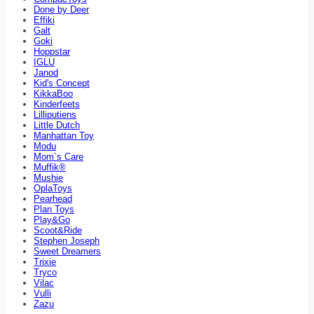
Done by Deer
Effiki
Galt
Goki
Hoppstar
IGLU
Janod
Kid's Concept
KikkaBoo
Kinderfeets
Lilliputiens
Little Dutch
Manhattan Toy
Modu
Mom`s Care
Muffik®
Mushie
OplaToys
Pearhead
Plan Toys
Play&Go
Scoot&Ride
Stephen Joseph
Sweet Dreamers
Trixie
Tryco
Vilac
Vulli
Zazu