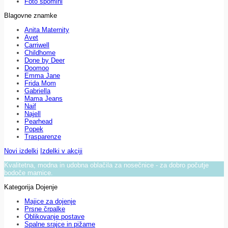
Foto spomini
Blagovne znamke
Anita Maternity
Avet
Carriwell
Childhome
Done by Deer
Doomoo
Emma Jane
Frida Mom
Gabriella
Mama Jeans
Naif
Najell
Pearhead
Popek
Trasparenze
Novi izdelki
Izdelki v akciji
Kvalitetna, modna in udobna oblačila za nosečnice - za dobro počutje
bodoče mamice.
Kategorija Dojenje
Majice za dojenje
Prsne črpalke
Oblikovanje postave
Spalne srajce in pižame