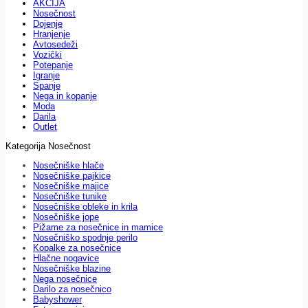
AKCIJA
Nosečnost
Dojenje
Hranjenje
Avtosedeži
Vozički
Potepanje
Igranje
Spanje
Nega in kopanje
Moda
Darila
Outlet
Kategorija Nosečnost
Nosečniške hlače
Nosečniške pajkice
Nosečniške majice
Nosečniške tunike
Nosečniške obleke in krila
Nosečniške jope
Pižame za nosečnice in mamice
Nosečniško spodnje perilo
Kopalke za nosečnice
Hlačne nogavice
Nosečniške blazine
Nega nosečnice
Darilo za nosečnico
Babyshower