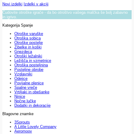
Novi izdelki
Izdelki v akciji
Čudovite otroške igrače - da bo otroštvo vašega malčka še bolj zabavno
in igrivo.
Kategorija Spanje
Otroške varuške
Otroška sobica
Otroške postelje
Zibelke in koški
Gnezdeca
Otroški ležalniki
Ležišča in vzmetnice
Otroška posteljnina
Posteljne obrobe
Vzglavniki
Odejice
Povijalne plenice
Spalne vreče
Vrtiljaki in obešanke
Ninice
Nočne lučke
Dodatki in dekoracije
Blagovne znamke
3Sprouts
A Little Lovely Company
Aeromoov