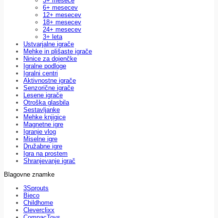
3+ mesece
6+ mesecev
12+ mesecev
18+ mesecev
24+ mesecev
3+ leta
Ustvarjalne igrače
Mehke in plišaste igrače
Ninice za dojenčke
Igralne podloge
Igralni centri
Aktivnostne igrače
Senzorične igrače
Lesene igrače
Otroška glasbila
Sestavljanke
Mehke knjigice
Magnetne igre
Igranje vlog
Miselne igre
Družabne igre
Igra na prostem
Shranjevanje igrač
Blagovne znamke
3Sprouts
Bieco
Childhome
Cleverclixx
CompacToys