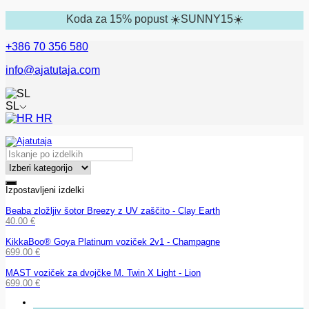
Koda za 15% popust ☀️SUNNY15☀️
+386 70 356 580
info@ajatutaja.com
SL
HR
Izpostavljeni izdelki
Beaba zložljiv šotor Breezy z UV zaščito - Clay Earth
40.00
€
KikkaBoo® Goya Platinum voziček 2v1 - Champagne
699.00
€
MAST voziček za dvojčke M. Twin X Light - Lion
699.00
€