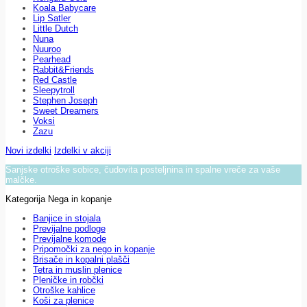
Koala Babycare
Lip Satler
Little Dutch
Nuna
Nuuroo
Pearhead
Rabbit&Friends
Red Castle
Sleepytroll
Stephen Joseph
Sweet Dreamers
Voksi
Zazu
Novi izdelki
Izdelki v akciji
Sanjske otroške sobice, čudovita posteljnina in spalne vreče za vaše
malčke.
Kategorija Nega in kopanje
Banjice in stojala
Previjalne podloge
Previjalne komode
Pripomočki za nego in kopanje
Brisače in kopalni plašči
Tetra in muslin plenice
Pleničke in robčki
Otroške kahlice
Koši za plenice