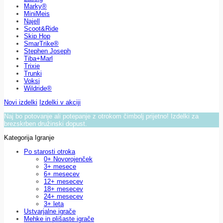
Marky®
MiniMeis
Najell
Scoot&Ride
Skip Hop
SmarTrike®
Stephen Joseph
Tiba+Marl
Trixie
Trunki
Voksi
Wildride®
Novi izdelki
Izdelki v akciji
Naj bo potovanje ali potepanje z otrokom čimbolj prijetno! Izdelki za
brezskrben družinski dopust.
Kategorija Igranje
Po starosti otroka
0+ Novorojenček
3+ mesece
6+ mesecev
12+ mesecev
18+ mesecev
24+ mesecev
3+ leta
Ustvarjalne igrače
Mehke in plišaste igrače