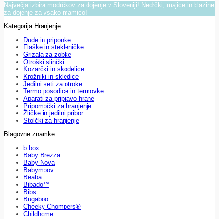
Največja izbira modrčkov za dojenje v Sloveniji! Nedrčki, majice in blazine
za dojenje za vsako mamico!
Kategorija Hranjenje
Dude in priponke
Flaške in stekleničke
Grizala za zobke
Otroški slinčki
Kozarčki in skodelice
Krožniki in skledice
Jedilni seti za otroke
Termo posodice in termovke
Aparati za pripravo hrane
Pripomočki za hranjenje
Žličke in jedilni pribor
Stolčki za hranjenje
Blagovne znamke
b.box
Baby Brezza
Baby Nova
Babymoov
Beaba
Bibado™
Bibs
Bugaboo
Cheeky Chompers®
Childhome