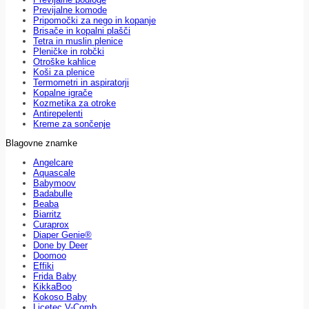
Previjalne komode
Pripomočki za nego in kopanje
Brisače in kopalni plašči
Tetra in muslin plenice
Pleničke in robčki
Otroške kahlice
Koši za plenice
Termometri in aspiratorji
Kopalne igrače
Kozmetika za otroke
Antirepelenti
Kreme za sončenje
Blagovne znamke
Angelcare
Aquascale
Babymoov
Badabulle
Beaba
Biarritz
Curaprox
Diaper Genie®
Done by Deer
Doomoo
Effiki
Frida Baby
KikkaBoo
Kokoso Baby
Licetec V-Comb