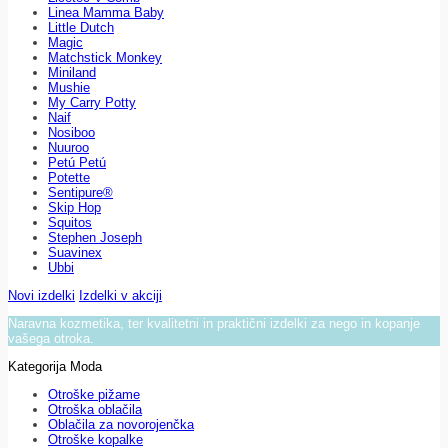
Linea Mamma Baby
Little Dutch
Magic
Matchstick Monkey
Miniland
Mushie
My Carry Potty
Naif
Nosiboo
Nuuroo
Petú Petú
Potette
Sentipure®
Skip Hop
Squitos
Stephen Joseph
Suavinex
Ubbi
Novi izdelki
Izdelki v akciji
Naravna kozmetika, ter kvalitetni in praktični izdelki za nego in kopanje
vašega otroka.
Kategorija Moda
Otroške pižame
Otroška oblačila
Oblačila za novorojenčka
Otroške kopalke