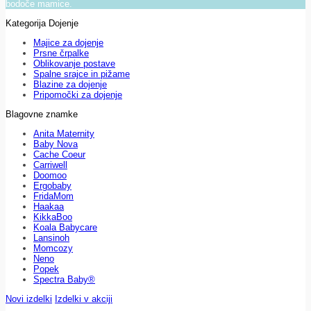
bodoče mamice.
Kategorija Dojenje
Majice za dojenje
Prsne črpalke
Oblikovanje postave
Spalne srajce in pižame
Blazine za dojenje
Pripomočki za dojenje
Blagovne znamke
Anita Maternity
Baby Nova
Cache Coeur
Carriwell
Doomoo
Ergobaby
FridaMom
Haakaa
KikkaBoo
Koala Babycare
Lansinoh
Momcozy
Neno
Popek
Spectra Baby®
Novi izdelki
Izdelki v akciji