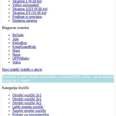
Skupina 1 (9-18 kg)
Vrtljivi avtosedeži
Skupina 1/2/3 (9-36 kg)
Skupina 2/3 (15-36 kg)
Podloge in prevleke
Dodatna oprema
Blagovne znamke
BeSafe
Joie
KikkaBoo
KneeGuardKids
Mast
Nuna
UPPABaby
Voksi
Novi izdelki
Izdelki v akciji
Kvalitetni in varni otroški avtosedeži z visoko ADAC oceno - ker je varnost
otroka na 1. mestu.
Kategorija Vozički
Otroški vozički 2v1
Otroški vozički 3v1
Otroški vozički 4v1
Lahki marela vozički
Športni otroški vozički
Košare za novorojenčka