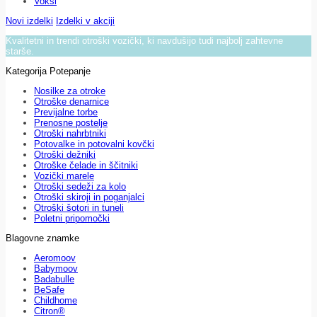
Voksi
Novi izdelki
Izdelki v akciji
Kvalitetni in trendi otroški vozički, ki navdušijo tudi najbolj zahtevne
starše.
Kategorija Potepanje
Nosilke za otroke
Otroške denarnice
Previjalne torbe
Prenosne postelje
Otroški nahrbtniki
Potovalke in potovalni kovčki
Otroški dežniki
Otroške čelade in ščitniki
Vozički marele
Otroški sedeži za kolo
Otroški skiroji in poganjalci
Otroški šotori in tuneli
Poletni pripomočki
Blagovne znamke
Aeromoov
Babymoov
Badabulle
BeSafe
Childhome
Citron®