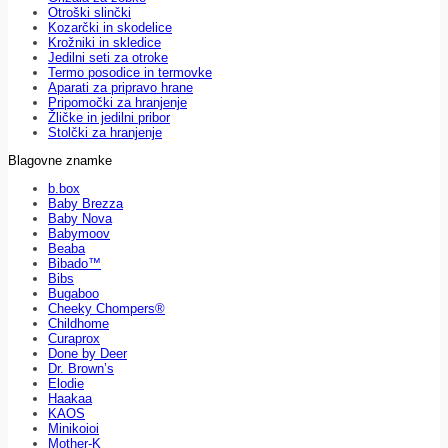
Otroški slinčki
Kozarčki in skodelice
Krožniki in skledice
Jedilni seti za otroke
Termo posodice in termovke
Aparati za pripravo hrane
Pripomočki za hranjenje
Žličke in jedilni pribor
Stolčki za hranjenje
Blagovne znamke
b.box
Baby Brezza
Baby Nova
Babymoov
Beaba
Bibado™
Bibs
Bugaboo
Cheeky Chompers®
Childhome
Curaprox
Done by Deer
Dr. Brown’s
Elodie
Haakaa
KAOS
Minikoioi
Mother-K