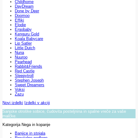
Childhome
DayDream
Done by Deer
Doomoo
Effiki
Elodie
Ergobaby
Kenguru Gold
Koala Babycare
Lip Satler
Little Dutch
Nuna
Nuuroo
Pearhead
Rabbit&Friends
Red Castle
Sleepytroll
Stephen Joseph
Sweet Dreamers
Voksi
Zazu
Novi izdelki
Izdelki v akciji
Sanjske otroške sobice, čudovita posteljnina in spalne vreče za vaše
malčke.
Kategorija Nega in kopanje
Banjice in stojala
Previjalne podloge