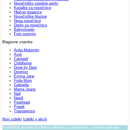
Nosečniško spodnje perilo
Kopalke za nosečnice
Hlačne nogavice
Nosečniške blazine
Nega nosečnice
Darilo za nosečnico
Babyshower
Foto spomini
Blagovne znamke
Anita Maternity
Avet
Carriwell
Childhome
Done by Deer
Doomoo
Emma Jane
Frida Mom
Gabriella
Mama Jeans
Naif
Najell
Pearhead
Popek
Trasparenze
Novi izdelki
Izdelki v akciji
Kvalitetna, modna in udobna oblačila za nosečnice - za dobro počutje