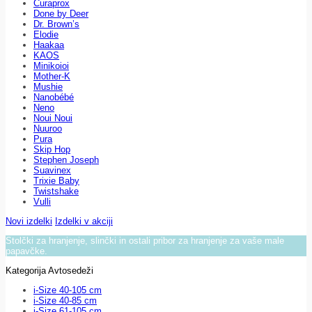
Curaprox
Done by Deer
Dr. Brown’s
Elodie
Haakaa
KAOS
Minikoioi
Mother-K
Mushie
Nanobébé
Neno
Noui Noui
Nuuroo
Pura
Skip Hop
Stephen Joseph
Suavinex
Trixie Baby
Twistshake
Vulli
Novi izdelki
Izdelki v akciji
Stolčki za hranjenje, slinčki in ostali pribor za hranjenje za vaše male
papavčke.
Kategorija Avtosedeži
i-Size 40-105 cm
i-Size 40-85 cm
i-Size 61-105 cm