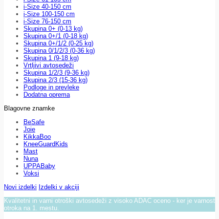
i-Size 40-150 cm
i-Size 100-150 cm
i-Size 76-150 cm
Skupina 0+ (0-13 kg)
Skupina 0+/1 (0-18 kg)
Skupina 0+/1/2 (0-25 kg)
Skupina 0/1/2/3 (0-36 kg)
Skupina 1 (9-18 kg)
Vrtljivi avtosedeži
Skupina 1/2/3 (9-36 kg)
Skupina 2/3 (15-36 kg)
Podloge in prevleke
Dodatna oprema
Blagovne znamke
BeSafe
Joie
KikkaBoo
KneeGuardKids
Mast
Nuna
UPPABaby
Voksi
Novi izdelki
Izdelki v akciji
Kvalitetni in varni otroški avtosedeži z visoko ADAC oceno - ker je varnost
otroka na 1. mestu.