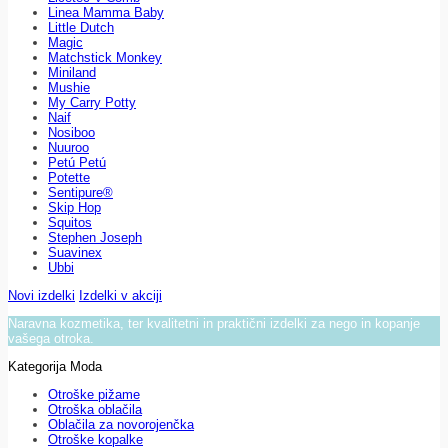
Linea Mamma Baby
Little Dutch
Magic
Matchstick Monkey
Miniland
Mushie
My Carry Potty
Naif
Nosiboo
Nuuroo
Petú Petú
Potette
Sentipure®
Skip Hop
Squitos
Stephen Joseph
Suavinex
Ubbi
Novi izdelki
Izdelki v akciji
Naravna kozmetika, ter kvalitetni in praktični izdelki za nego in kopanje
vašega otroka.
Kategorija Moda
Otroške pižame
Otroška oblačila
Oblačila za novorojenčka
Otroške kopalke