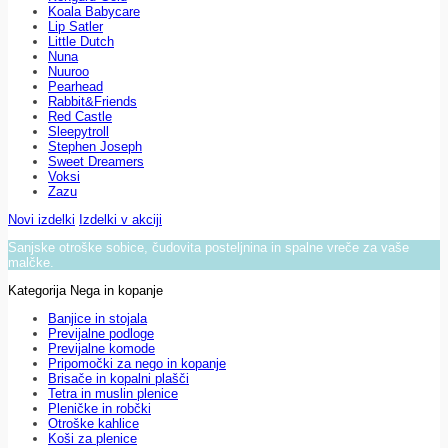
Koala Babycare
Lip Satler
Little Dutch
Nuna
Nuuroo
Pearhead
Rabbit&Friends
Red Castle
Sleepytroll
Stephen Joseph
Sweet Dreamers
Voksi
Zazu
Novi izdelki
Izdelki v akciji
Sanjske otroške sobice, čudovita posteljnina in spalne vreče za vaše
malčke.
Kategorija Nega in kopanje
Banjice in stojala
Previjalne podloge
Previjalne komode
Pripomočki za nego in kopanje
Brisače in kopalni plašči
Tetra in muslin plenice
Pleničke in robčki
Otroške kahlice
Koši za plenice