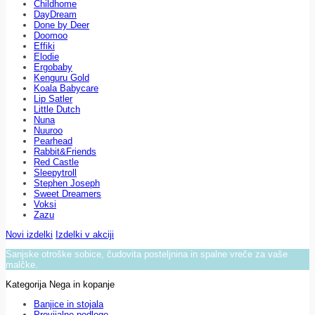
Childhome
DayDream
Done by Deer
Doomoo
Effiki
Elodie
Ergobaby
Kenguru Gold
Koala Babycare
Lip Satler
Little Dutch
Nuna
Nuuroo
Pearhead
Rabbit&Friends
Red Castle
Sleepytroll
Stephen Joseph
Sweet Dreamers
Voksi
Zazu
Novi izdelki
Izdelki v akciji
Sanjske otroške sobice, čudovita posteljnina in spalne vreče za vaše
malčke.
Kategorija Nega in kopanje
Banjice in stojala
Previjalne podloge