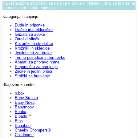
Največja izbira modrčkov za dojenje v Sloveniji! Nedrčki, majice in blazine
za dojenje za vsako mamico!
Kategorija Hranjenje
Dude in priponke
Flaške in stekleničke
Grizala za zobke
Otroški slinčki
Kozarčki in skodelice
Krožniki in skledice
Jedilni seti za otroke
Termo posodice in termovke
Aparati za pripravo hrane
Pripomočki za hranjenje
Žličke in jedilni pribor
Stolčki za hranjenje
Blagovne znamke
b.box
Baby Brezza
Baby Nova
Babymoov
Beaba
Bibado™
Bibs
Bugaboo
Cheeky Chompers®
Childhome