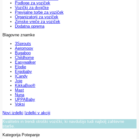
Podloge za voziček
Vozički za dvojčke
Previjalne torbe za voziček
Organizatorji za voziček
Zimske vreče za voziček
Dodatna oprema
Blagovne znamke
3Sprouts
Aeromoov
Bugaboo
Childhome
Easywalker
Elodie
Ergobaby
ICandy
Joie
KikkaBoo®
Mast
Nuna
UPPABaby
Voksi
Novi izdelki
Izdelki v akciji
Kvalitetni in trendi otroški vozički, ki navdušijo tudi najbolj zahtevne
starše.
Kategorija Potepanje