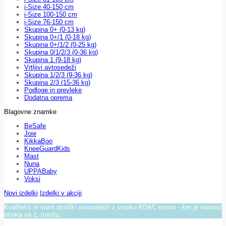
i-Size 40-150 cm
i-Size 100-150 cm
i-Size 76-150 cm
Skupina 0+ (0-13 kg)
Skupina 0+/1 (0-18 kg)
Skupina 0+/1/2 (0-25 kg)
Skupina 0/1/2/3 (0-36 kg)
Skupina 1 (9-18 kg)
Vrtljivi avtosedeži
Skupina 1/2/3 (9-36 kg)
Skupina 2/3 (15-36 kg)
Podloge in prevleke
Dodatna oprema
Blagovne znamke
BeSafe
Joie
KikkaBoo
KneeGuardKids
Mast
Nuna
UPPABaby
Voksi
Novi izdelki
Izdelki v akciji
Kvalitetni in varni otroški avtosedeži z visoko ADAC oceno - ker je varnost
otroka na 1. mestu.