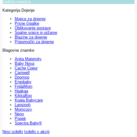
bodoče mamice.
Kategorija Dojenje
Majice za dojenje
Prsne črpalke
Oblikovanje postave
Spalne srajce in pižame
Blazine za dojenje
Pripomočki za dojenje
Blagovne znamke
Anita Maternity
Baby Nova
Cache Coeur
Carriwell
Doomoo
Ergobaby
FridaMom
Haakaa
KikkaBoo
Koala Babycare
Lansinoh
Momcozy
Neno
Popek
Spectra Baby®
Novi izdelki
Izdelki v akciji