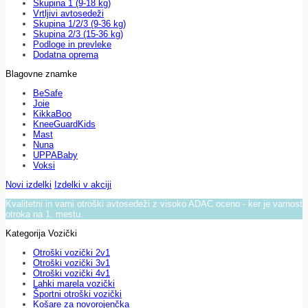
Skupina 1 (9-18 kg)
Vrtljivi avtosedeži
Skupina 1/2/3 (9-36 kg)
Skupina 2/3 (15-36 kg)
Podloge in prevleke
Dodatna oprema
Blagovne znamke
BeSafe
Joie
KikkaBoo
KneeGuardKids
Mast
Nuna
UPPABaby
Voksi
Novi izdelki
Izdelki v akciji
Kvalitetni in varni otroški avtosedeži z visoko ADAC oceno - ker je varnost
otroka na 1. mestu.
Kategorija Vozički
Otroški vozički 2v1
Otroški vozički 3v1
Otroški vozički 4v1
Lahki marela vozički
Športni otroški vozički
Košare za novorojenčka