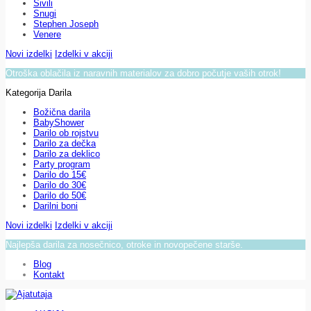
Sivili
Snugi
Stephen Joseph
Venere
Novi izdelki
Izdelki v akciji
Otroška oblačila iz naravnih materialov za dobro počutje vaših otrok!
Kategorija Darila
Božična darila
BabyShower
Darilo ob rojstvu
Darilo za dečka
Darilo za deklico
Party program
Darilo do 15€
Darilo do 30€
Darilo do 50€
Darilni boni
Novi izdelki
Izdelki v akciji
Najlepša darila za nosečnico, otroke in novopečene starše.
Blog
Kontakt