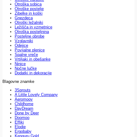
Otroška sobica
Otroške postelje
Zibelke in koški
Gnezdeca
Otroški ležalniki
Ležišča in vzmetnice
Otroška posteljnina
Posteljne obrobe
Vzglavniki
Odejice
Povijalne plenice
Spalne vreče
Vrtiljaki in obešanke
Ninice
Nočne lučke
Dodatki in dekoracije
Blagovne znamke
3Sprouts
A Little Lovely Company
Aeromoov
Childhome
DayDream
Done by Deer
Doomoo
Effiki
Elodie
Ergobaby
Kenguru Gold