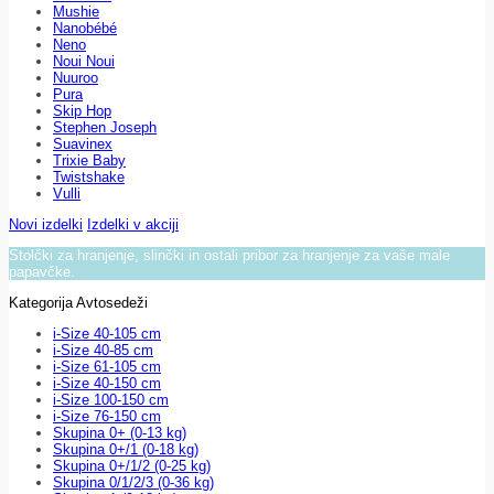
Mushie
Nanobébé
Neno
Noui Noui
Nuuroo
Pura
Skip Hop
Stephen Joseph
Suavinex
Trixie Baby
Twistshake
Vulli
Novi izdelki
Izdelki v akciji
Stolčki za hranjenje, slinčki in ostali pribor za hranjenje za vaše male
papavčke.
Kategorija Avtosedeži
i-Size 40-105 cm
i-Size 40-85 cm
i-Size 61-105 cm
i-Size 40-150 cm
i-Size 100-150 cm
i-Size 76-150 cm
Skupina 0+ (0-13 kg)
Skupina 0+/1 (0-18 kg)
Skupina 0+/1/2 (0-25 kg)
Skupina 0/1/2/3 (0-36 kg)