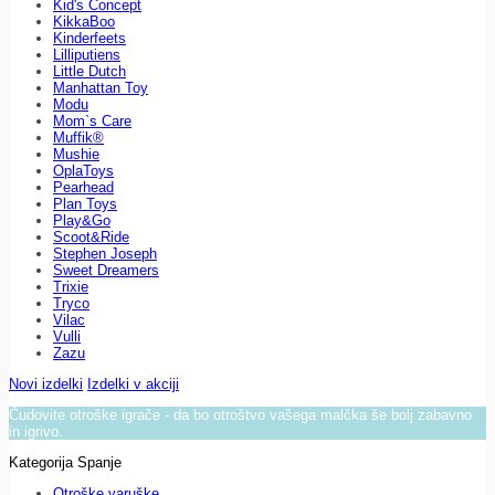
Kid's Concept
KikkaBoo
Kinderfeets
Lilliputiens
Little Dutch
Manhattan Toy
Modu
Mom`s Care
Muffik®
Mushie
OplaToys
Pearhead
Plan Toys
Play&Go
Scoot&Ride
Stephen Joseph
Sweet Dreamers
Trixie
Tryco
Vilac
Vulli
Zazu
Novi izdelki
Izdelki v akciji
Čudovite otroške igrače - da bo otroštvo vašega malčka še bolj zabavno
in igrivo.
Kategorija Spanje
Otroške varuške