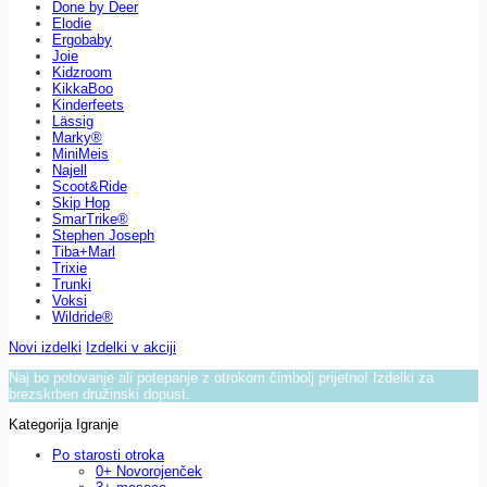
Done by Deer
Elodie
Ergobaby
Joie
Kidzroom
KikkaBoo
Kinderfeets
Lässig
Marky®
MiniMeis
Najell
Scoot&Ride
Skip Hop
SmarTrike®
Stephen Joseph
Tiba+Marl
Trixie
Trunki
Voksi
Wildride®
Novi izdelki
Izdelki v akciji
Naj bo potovanje ali potepanje z otrokom čimbolj prijetno! Izdelki za
brezskrben družinski dopust.
Kategorija Igranje
Po starosti otroka
0+ Novorojenček