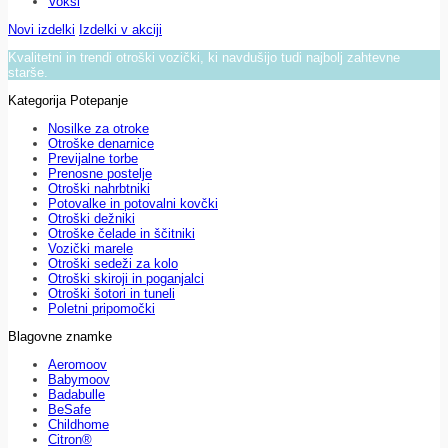
Voksi
Novi izdelki
Izdelki v akciji
Kvalitetni in trendi otroški vozički, ki navdušijo tudi najbolj zahtevne
starše.
Kategorija Potepanje
Nosilke za otroke
Otroške denarnice
Previjalne torbe
Prenosne postelje
Otroški nahrbtniki
Potovalke in potovalni kovčki
Otroški dežniki
Otroške čelade in ščitniki
Vozički marele
Otroški sedeži za kolo
Otroški skiroji in poganjalci
Otroški šotori in tuneli
Poletni pripomočki
Blagovne znamke
Aeromoov
Babymoov
Badabulle
BeSafe
Childhome
Citron®