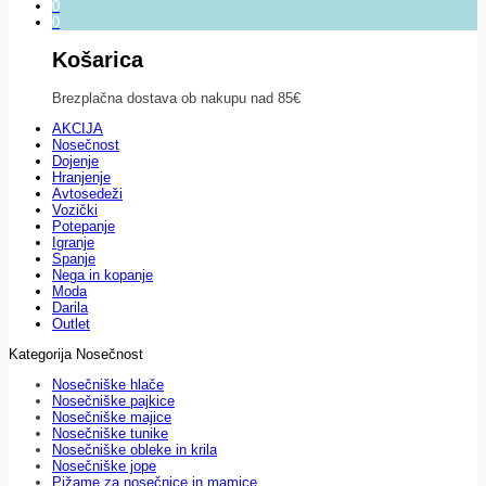
0
0
Košarica
Brezplačna dostava ob nakupu nad 85€
AKCIJA
Nosečnost
Dojenje
Hranjenje
Avtosedeži
Vozički
Potepanje
Igranje
Spanje
Nega in kopanje
Moda
Darila
Outlet
Kategorija Nosečnost
Nosečniške hlače
Nosečniške pajkice
Nosečniške majice
Nosečniške tunike
Nosečniške obleke in krila
Nosečniške jope
Pižame za nosečnice in mamice