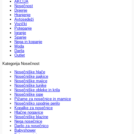
AKCIJA
Nosečnost
Dojenje
Hranjenje
Avtosedeži
Vozički
Potepanje
Igranje
Spanje
Nega in kopanje
Moda
Darila
Outlet
Kategorija Nosečnost
Nosečniške hlače
Nosečniške pajkice
Nosečniške majice
Nosečniške tunike
Nosečniške obleke in krila
Nosečniške jope
Pižame za nosečnice in mamice
Nosečniško spodnje perilo
Kopalke za nosečnice
Hlačne nogavice
Nosečniške blazine
Nega nosečnice
Darilo za nosečnico
Babyshower