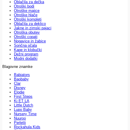
Oblačila za dečka
Otroški bodi
Otroške majice
Otroške hlače
Otroški kompleti
Oblačila za deklico
Jakne in zimski pajaci
Otroška obutev
Otroški copati
Nogavice in žabice
Sončna očala
Kape in klobučki
Dežni program
Modni dodatki
Blagovne znamke
Babiators
Baobaby
Clar
Disney
Elodie
First Steps
Ki ET LA
Little Dutch
Lupo Baby
Nursery Time
Nuuroo
Perletti
Rockahula Kids