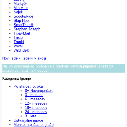
Marky®
MiniMeis
Najell
Scoot&Ride
Skip Hop
SmarTrike®
Stephen Joseph
Tiba+Marl
Trixie
Trunki
Voksi
Wildride®
Novi izdelki
Izdelki v akciji
Naj bo potovanje ali potepanje z otrokom čimbolj prijetno! Izdelki za
brezskrben družinski dopust.
Kategorija Igranje
Po starosti otroka
0+ Novorojenček
3+ mesece
6+ mesecev
12+ mesecev
18+ mesecev
24+ mesecev
3+ leta
Ustvarjalne igrače
Mehke in plišaste igrače