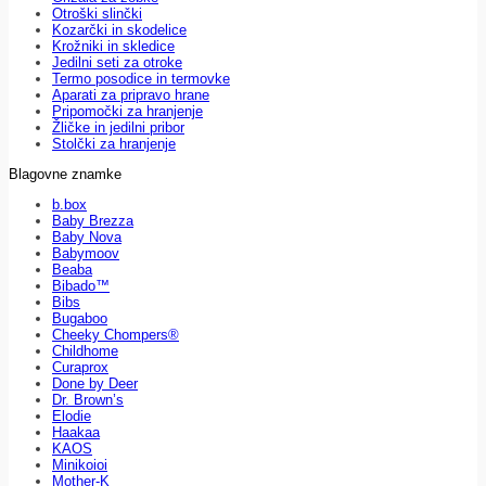
Otroški slinčki
Kozarčki in skodelice
Krožniki in skledice
Jedilni seti za otroke
Termo posodice in termovke
Aparati za pripravo hrane
Pripomočki za hranjenje
Žličke in jedilni pribor
Stolčki za hranjenje
Blagovne znamke
b.box
Baby Brezza
Baby Nova
Babymoov
Beaba
Bibado™
Bibs
Bugaboo
Cheeky Chompers®
Childhome
Curaprox
Done by Deer
Dr. Brown’s
Elodie
Haakaa
KAOS
Minikoioi
Mother-K