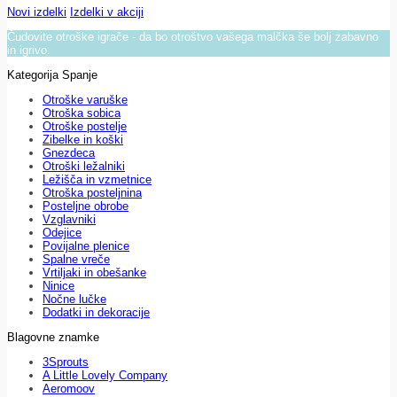
Novi izdelki
Izdelki v akciji
Čudovite otroške igrače - da bo otroštvo vašega malčka še bolj zabavno
in igrivo.
Kategorija Spanje
Otroške varuške
Otroška sobica
Otroške postelje
Zibelke in koški
Gnezdeca
Otroški ležalniki
Ležišča in vzmetnice
Otroška posteljnina
Posteljne obrobe
Vzglavniki
Odejice
Povijalne plenice
Spalne vreče
Vrtiljaki in obešanke
Ninice
Nočne lučke
Dodatki in dekoracije
Blagovne znamke
3Sprouts
A Little Lovely Company
Aeromoov