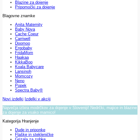
Blazine za dojenje
Pripomočki za dojenje
Blagovne znamke
Anita Maternity
Baby Nova
Cache Coeur
Carriwell
Doomoo
Ergobaby
FridaMom
Haakaa
KikkaBoo
Koala Babycare
Lansinoh
Momcozy
Neno
Popek
Spectra Baby®
Novi izdelki
Izdelki v akciji
Največja izbira modrčkov za dojenje v Sloveniji! Nedrčki, majice in blazine
za dojenje za vsako mamico!
Kategorija Hranjenje
Dude in priponke
Flaške in stekleničke
Grizala za zobke