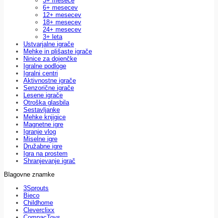
3+ mesece
6+ mesecev
12+ mesecev
18+ mesecev
24+ mesecev
3+ leta
Ustvarjalne igrače
Mehke in plišaste igrače
Ninice za dojenčke
Igralne podloge
Igralni centri
Aktivnostne igrače
Senzorične igrače
Lesene igrače
Otroška glasbila
Sestavljanke
Mehke knjigice
Magnetne igre
Igranje vlog
Miselne igre
Družabne igre
Igra na prostem
Shranjevanje igrač
Blagovne znamke
3Sprouts
Bieco
Childhome
Cleverclixx
CompacToys