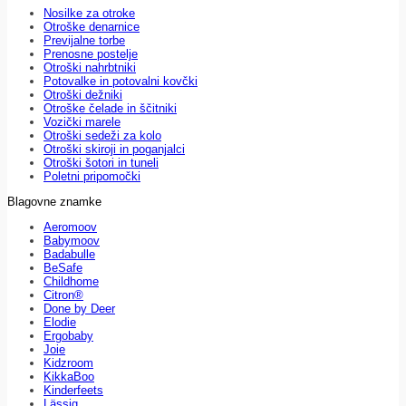
Nosilke za otroke
Otroške denarnice
Previjalne torbe
Prenosne postelje
Otroški nahrbtniki
Potovalke in potovalni kovčki
Otroški dežniki
Otroške čelade in ščitniki
Vozički marele
Otroški sedeži za kolo
Otroški skiroji in poganjalci
Otroški šotori in tuneli
Poletni pripomočki
Blagovne znamke
Aeromoov
Babymoov
Badabulle
BeSafe
Childhome
Citron®
Done by Deer
Elodie
Ergobaby
Joie
Kidzroom
KikkaBoo
Kinderfeets
Lässig