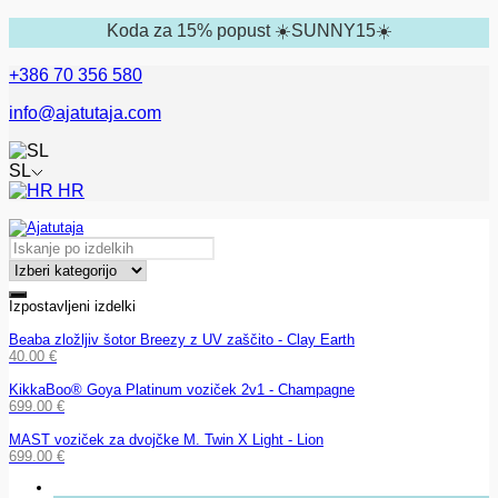
Koda za 15% popust ☀️SUNNY15☀️
+386 70 356 580
info@ajatutaja.com
SL
HR
Izpostavljeni izdelki
Beaba zložljiv šotor Breezy z UV zaščito - Clay Earth
40.00
€
KikkaBoo® Goya Platinum voziček 2v1 - Champagne
699.00
€
MAST voziček za dvojčke M. Twin X Light - Lion
699.00
€