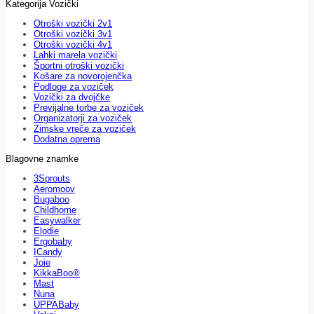
Kategorija Vozički
Otroški vozički 2v1
Otroški vozički 3v1
Otroški vozički 4v1
Lahki marela vozički
Športni otroški vozički
Košare za novorojenčka
Podloge za voziček
Vozički za dvojčke
Previjalne torbe za voziček
Organizatorji za voziček
Zimske vreče za voziček
Dodatna oprema
Blagovne znamke
3Sprouts
Aeromoov
Bugaboo
Childhome
Easywalker
Elodie
Ergobaby
ICandy
Joie
KikkaBoo®
Mast
Nuna
UPPABaby