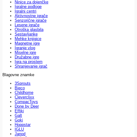
Ninice za dojenčke
Igralne podloge
Igralni centri
Aktivnostne igrače
Senzorične igrače
Lesene igrače
Otroška glasbila
Sestavljanke
Mehke knjigice
Magnetne igre
Igranje vlog
Miselne igre
Družabne igre
Igra na prostem
Shranjevanje igrač
Blagovne znamke
3Sprouts
Bieco
Childhome
Cleverclixx
CompacToys
Done by Deer
Effiki
Galt
Goki
Hoppstar
IGLU
Janod