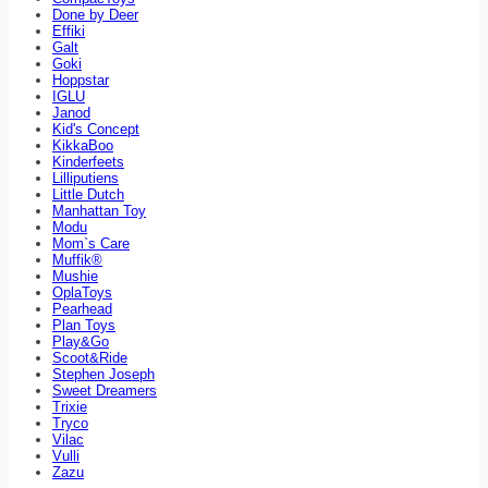
Done by Deer
Effiki
Galt
Goki
Hoppstar
IGLU
Janod
Kid's Concept
KikkaBoo
Kinderfeets
Lilliputiens
Little Dutch
Manhattan Toy
Modu
Mom`s Care
Muffik®
Mushie
OplaToys
Pearhead
Plan Toys
Play&Go
Scoot&Ride
Stephen Joseph
Sweet Dreamers
Trixie
Tryco
Vilac
Vulli
Zazu