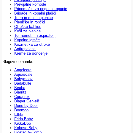
Previjalne komode
Pripomočki za nego in kopanje
Brisače in kopalni plašči
Tetra in muslin plenice
Pleničke in robčki
Otroške kahlice
Koši za plenice
Termometri in aspiratorji
Kopalne igrače
Kozmetika za otroke
Antirepelenti
Kreme za sončenje
Blagovne znamke
Angelcare
Aquascale
Babymoov
Badabulle
Beaba
Biarritz
Curaprox
Diaper Genie®
Done by Deer
Doomoo
Effiki
Frida Baby
KikkaBoo
Kokoso Baby
Licetec V-Comb