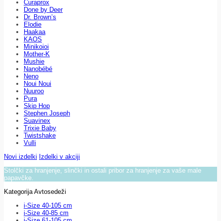
Curaprox
Done by Deer
Dr. Brown’s
Elodie
Haakaa
KAOS
Minikoioi
Mother-K
Mushie
Nanobébé
Neno
Noui Noui
Nuuroo
Pura
Skip Hop
Stephen Joseph
Suavinex
Trixie Baby
Twistshake
Vulli
Novi izdelki
Izdelki v akciji
Stolčki za hranjenje, slinčki in ostali pribor za hranjenje za vaše male
papavčke.
Kategorija Avtosedeži
i-Size 40-105 cm
i-Size 40-85 cm
i-Size 61-105 cm