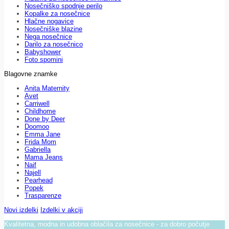
Nosečniško spodnje perilo
Kopalke za nosečnice
Hlačne nogavice
Nosečniške blazine
Nega nosečnice
Darilo za nosečnico
Babyshower
Foto spomini
Blagovne znamke
Anita Maternity
Avet
Carriwell
Childhome
Done by Deer
Doomoo
Emma Jane
Frida Mom
Gabriella
Mama Jeans
Naif
Najell
Pearhead
Popek
Trasparenze
Novi izdelki
Izdelki v akciji
Kvalitetna, modna in udobna oblačila za nosečnice - za dobro počutje