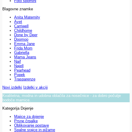
Foto spomini
Blagovne znamke
Anita Maternity
Avet
Carriwell
Childhome
Done by Deer
Doomoo
Emma Jane
Frida Mom
Gabriella
Mama Jeans
Naif
Najell
Pearhead
Popek
Trasparenze
Novi izdelki
Izdelki v akciji
Kvalitetna, modna in udobna oblačila za nosečnice - za dobro počutje
bodoče mamice.
Kategorija Dojenje
Majice za dojenje
Prsne črpalke
Oblikovanje postave
Spalne srajce in pižame