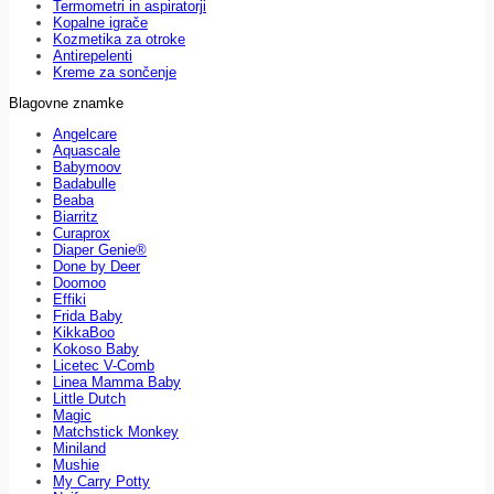
Termometri in aspiratorji
Kopalne igrače
Kozmetika za otroke
Antirepelenti
Kreme za sončenje
Blagovne znamke
Angelcare
Aquascale
Babymoov
Badabulle
Beaba
Biarritz
Curaprox
Diaper Genie®
Done by Deer
Doomoo
Effiki
Frida Baby
KikkaBoo
Kokoso Baby
Licetec V-Comb
Linea Mamma Baby
Little Dutch
Magic
Matchstick Monkey
Miniland
Mushie
My Carry Potty