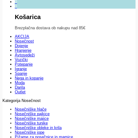
0
0
Košarica
Brezplačna dostava ob nakupu nad 85€
AKCIJA
Nosečnost
Dojenje
Hranjenje
Avtosedeži
Vozički
Potepanje
Igranje
Spanje
Nega in kopanje
Moda
Darila
Outlet
Kategorija Nosečnost
Nosečniške hlače
Nosečniške pajkice
Nosečniške majice
Nosečniške tunike
Nosečniške obleke in krila
Nosečniške jope
Pižame za nosečnice in mamice