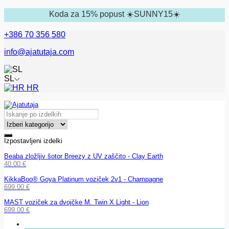
Koda za 15% popust ☀️SUNNY15☀️
+386 70 356 580
info@ajatutaja.com
SL
HR
Izpostavljeni izdelki
Beaba zložljiv šotor Breezy z UV zaščito - Clay Earth
40.00
€
KikkaBoo® Goya Platinum voziček 2v1 - Champagne
699.00
€
MAST voziček za dvojčke M. Twin X Light - Lion
699.00
€