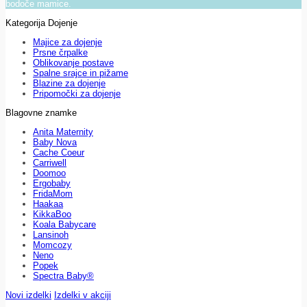
bodoče mamice.
Kategorija Dojenje
Majice za dojenje
Prsne črpalke
Oblikovanje postave
Spalne srajce in pižame
Blazine za dojenje
Pripomočki za dojenje
Blagovne znamke
Anita Maternity
Baby Nova
Cache Coeur
Carriwell
Doomoo
Ergobaby
FridaMom
Haakaa
KikkaBoo
Koala Babycare
Lansinoh
Momcozy
Neno
Popek
Spectra Baby®
Novi izdelki
Izdelki v akciji