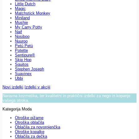
Little Dutch
Magic
Matchstick Monkey
Miniland
Mushie
My Carry Potty
Naif
Nosiboo
Nuuroo
Petú Petú
Potette
Sentipure®
Skip Hop
Squitos
Stephen Joseph
Suavinex
Ubbi
Novi izdelki
Izdelki v akciji
Naravna kozmetika, ter kvalitetni in praktični izdelki za nego in kopanje
vašega otroka.
Kategorija Moda
Otroške pižame
Otroška oblačila
Oblačila za novorojenčka
Otroške kopalke
Oblačila za dečka