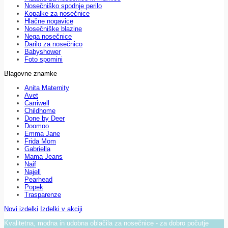
Nosečniško spodnje perilo
Kopalke za nosečnice
Hlačne nogavice
Nosečniške blazine
Nega nosečnice
Darilo za nosečnico
Babyshower
Foto spomini
Blagovne znamke
Anita Maternity
Avet
Carriwell
Childhome
Done by Deer
Doomoo
Emma Jane
Frida Mom
Gabriella
Mama Jeans
Naif
Najell
Pearhead
Popek
Trasparenze
Novi izdelki
Izdelki v akciji
Kvalitetna, modna in udobna oblačila za nosečnice - za dobro počutje