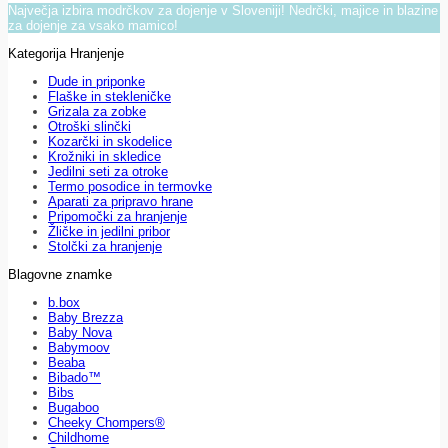
Največja izbira modrčkov za dojenje v Sloveniji! Nedrčki, majice in blazine
za dojenje za vsako mamico!
Kategorija Hranjenje
Dude in priponke
Flaške in stekleničke
Grizala za zobke
Otroški slinčki
Kozarčki in skodelice
Krožniki in skledice
Jedilni seti za otroke
Termo posodice in termovke
Aparati za pripravo hrane
Pripomočki za hranjenje
Žličke in jedilni pribor
Stolčki za hranjenje
Blagovne znamke
b.box
Baby Brezza
Baby Nova
Babymoov
Beaba
Bibado™
Bibs
Bugaboo
Cheeky Chompers®
Childhome