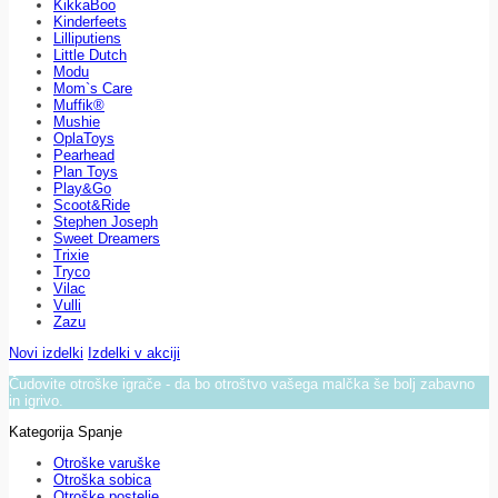
KikkaBoo
Kinderfeets
Lilliputiens
Little Dutch
Modu
Mom`s Care
Muffik®
Mushie
OplaToys
Pearhead
Plan Toys
Play&Go
Scoot&Ride
Stephen Joseph
Sweet Dreamers
Trixie
Tryco
Vilac
Vulli
Zazu
Novi izdelki
Izdelki v akciji
Čudovite otroške igrače - da bo otroštvo vašega malčka še bolj zabavno
in igrivo.
Kategorija Spanje
Otroške varuške
Otroška sobica
Otroške postelje