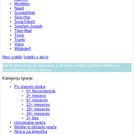
MiniMeis
Najell
Scoot&Ride
Skip Hop
SmarTrike®
Stephen Joseph
Tiba+Marl
Trixie
Trunki
Voksi
Wildride®
Novi izdelki
Izdelki v akciji
Naj bo potovanje ali potepanje z otrokom čimbolj prijetno! Izdelki za
brezskrben družinski dopust.
Kategorija Igranje
Po starosti otroka
0+ Novorojenček
3+ mesece
6+ mesecev
12+ mesecev
18+ mesecev
24+ mesecev
3+ leta
Ustvarjalne igrače
Mehke in plišaste igrače
Ninice za dojenčke