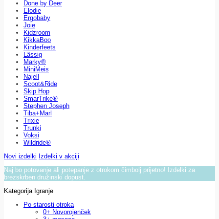
Done by Deer
Elodie
Ergobaby
Joie
Kidzroom
KikkaBoo
Kinderfeets
Lässig
Marky®
MiniMeis
Najell
Scoot&Ride
Skip Hop
SmarTrike®
Stephen Joseph
Tiba+Marl
Trixie
Trunki
Voksi
Wildride®
Novi izdelki
Izdelki v akciji
Naj bo potovanje ali potepanje z otrokom čimbolj prijetno! Izdelki za
brezskrben družinski dopust.
Kategorija Igranje
Po starosti otroka
0+ Novorojenček