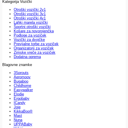
Kategorija Vozički
Otroški vozički 2v1
Otroški vozički 3v1
Otroški vozički 4v1
Lahki marela vozički
Športni otroški vozički
Košare za novorojenčka
Podloge za voziček
Vozički za dvojčke
Previjalne torbe za voziček
Organizatorji za voziček
Zimske vreče za voziček
Dodatna oprema
Blagovne znamke
3Sprouts
Aeromoov
Bugaboo
Childhome
Easywalker
Elodie
Ergobaby
ICandy
Joie
KikkaBoo®
Mast
Nuna
UPPABaby