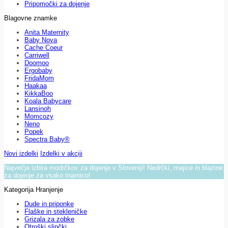
Pripomočki za dojenje
Blagovne znamke
Anita Maternity
Baby Nova
Cache Coeur
Carriwell
Doomoo
Ergobaby
FridaMom
Haakaa
KikkaBoo
Koala Babycare
Lansinoh
Momcozy
Neno
Popek
Spectra Baby®
Novi izdelki
Izdelki v akciji
Največja izbira modrčkov za dojenje v Sloveniji! Nedrčki, majice in blazine
za dojenje za vsako mamico!
Kategorija Hranjenje
Dude in priponke
Flaške in stekleničke
Grizala za zobke
Otroški slinčki