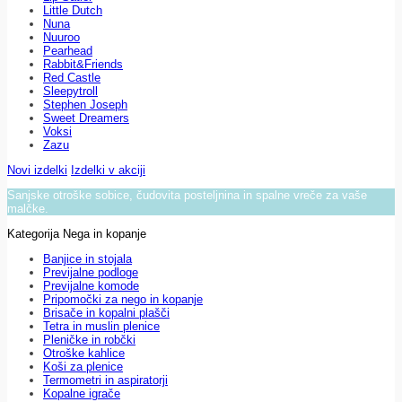
Little Dutch
Nuna
Nuuroo
Pearhead
Rabbit&Friends
Red Castle
Sleepytroll
Stephen Joseph
Sweet Dreamers
Voksi
Zazu
Novi izdelki
Izdelki v akciji
Sanjske otroške sobice, čudovita posteljnina in spalne vreče za vaše
malčke.
Kategorija Nega in kopanje
Banjice in stojala
Previjalne podloge
Previjalne komode
Pripomočki za nego in kopanje
Brisače in kopalni plašči
Tetra in muslin plenice
Pleničke in robčki
Otroške kahlice
Koši za plenice
Termometri in aspiratorji
Kopalne igrače