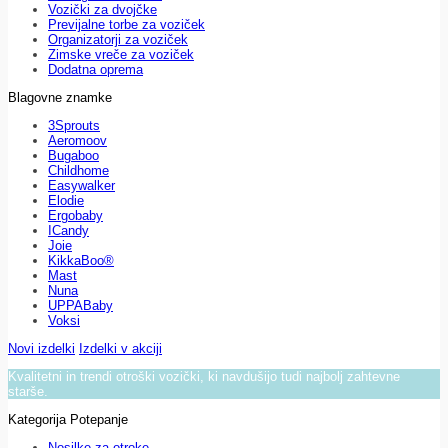
Vozički za dvojčke
Previjalne torbe za voziček
Organizatorji za voziček
Zimske vreče za voziček
Dodatna oprema
Blagovne znamke
3Sprouts
Aeromoov
Bugaboo
Childhome
Easywalker
Elodie
Ergobaby
ICandy
Joie
KikkaBoo®
Mast
Nuna
UPPABaby
Voksi
Novi izdelki
Izdelki v akciji
Kvalitetni in trendi otroški vozički, ki navdušijo tudi najbolj zahtevne
starše.
Kategorija Potepanje
Nosilke za otroke