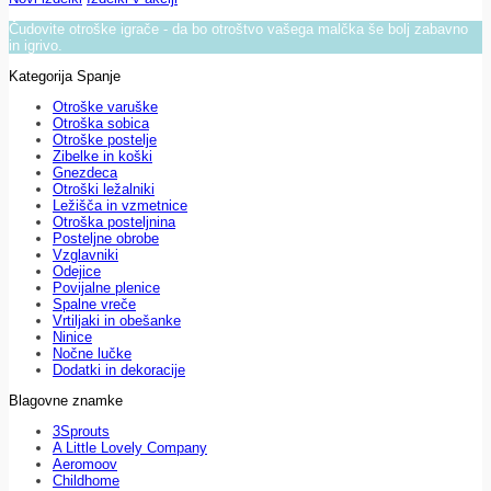
Čudovite otroške igrače - da bo otroštvo vašega malčka še bolj zabavno
in igrivo.
Kategorija Spanje
Otroške varuške
Otroška sobica
Otroške postelje
Zibelke in koški
Gnezdeca
Otroški ležalniki
Ležišča in vzmetnice
Otroška posteljnina
Posteljne obrobe
Vzglavniki
Odejice
Povijalne plenice
Spalne vreče
Vrtiljaki in obešanke
Ninice
Nočne lučke
Dodatki in dekoracije
Blagovne znamke
3Sprouts
A Little Lovely Company
Aeromoov
Childhome