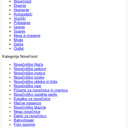
Nosečnost
Dojenje
Hranjenje
Avtosedeži
Vozički
Potepanje
Igranje
Spanje
Nega in kopanje
Moda
Darila
Outlet
Kategorija Nosečnost
Nosečniške hlače
Nosečniške pajkice
Nosečniške majice
Nosečniške tunike
Nosečniške obleke in krila
Nosečniške jope
Pižame za nosečnice in mamice
Nosečniško spodnje perilo
Kopalke za nosečnice
Hlačne nogavice
Nosečniške blazine
Nega nosečnice
Darilo za nosečnico
Babyshower
Foto spomini