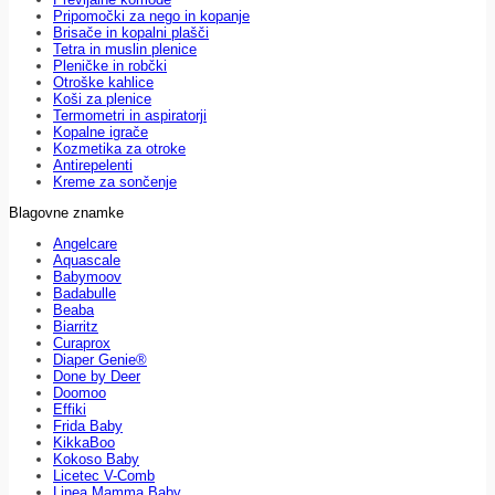
Pripomočki za nego in kopanje
Brisače in kopalni plašči
Tetra in muslin plenice
Pleničke in robčki
Otroške kahlice
Koši za plenice
Termometri in aspiratorji
Kopalne igrače
Kozmetika za otroke
Antirepelenti
Kreme za sončenje
Blagovne znamke
Angelcare
Aquascale
Babymoov
Badabulle
Beaba
Biarritz
Curaprox
Diaper Genie®
Done by Deer
Doomoo
Effiki
Frida Baby
KikkaBoo
Kokoso Baby
Licetec V-Comb
Linea Mamma Baby