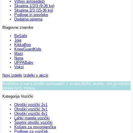
Vrtljivi avtosedeži
Skupina 1/2/3 (9-36 kg)
Skupina 2/3 (15-36 kg)
Podloge in prevleke
Dodatna oprema
Blagovne znamke
BeSafe
Joie
KikkaBoo
KneeGuardKids
Mast
Nuna
UPPABaby
Voksi
Novi izdelki
Izdelki v akciji
Kvalitetni in varni otroški avtosedeži z visoko ADAC oceno - ker je varnost
otroka na 1. mestu.
Kategorija Vozički
Otroški vozički 2v1
Otroški vozički 3v1
Otroški vozički 4v1
Lahki marela vozički
Športni otroški vozički
Košare za novorojenčka
Podloge za voziček