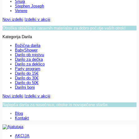
Snugi
Stephen Joseph
Venere
Novi izdelki
Izdelki v akciji
Otroška oblačila iz naravnih materialov za dobro počutje vaših otrok!
Kategorija Darila
Božična darila
BabyShower
Darilo ob rojstvu
Darilo za dečka
Darilo za deklico
Party program
Darilo do 15€
Darilo do 30€
Darilo do 50€
Darilni boni
Novi izdelki
Izdelki v akciji
Najlepša darila za nosečnico, otroke in novopečene starše.
Blog
Kontakt
AKCIJA