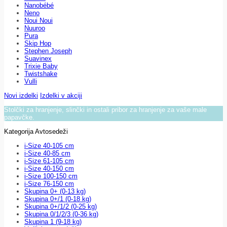
Nanobébé
Neno
Noui Noui
Nuuroo
Pura
Skip Hop
Stephen Joseph
Suavinex
Trixie Baby
Twistshake
Vulli
Novi izdelki
Izdelki v akciji
Stolčki za hranjenje, slinčki in ostali pribor za hranjenje za vaše male
papavčke.
Kategorija Avtosedeži
i-Size 40-105 cm
i-Size 40-85 cm
i-Size 61-105 cm
i-Size 40-150 cm
i-Size 100-150 cm
i-Size 76-150 cm
Skupina 0+ (0-13 kg)
Skupina 0+/1 (0-18 kg)
Skupina 0+/1/2 (0-25 kg)
Skupina 0/1/2/3 (0-36 kg)
Skupina 1 (9-18 kg)