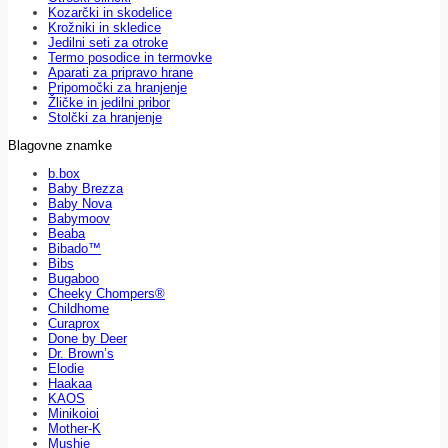
Kozarčki in skodelice
Krožniki in skledice
Jedilni seti za otroke
Termo posodice in termovke
Aparati za pripravo hrane
Pripomočki za hranjenje
Žličke in jedilni pribor
Stolčki za hranjenje
Blagovne znamke
b.box
Baby Brezza
Baby Nova
Babymoov
Beaba
Bibado™
Bibs
Bugaboo
Cheeky Chompers®
Childhome
Curaprox
Done by Deer
Dr. Brown’s
Elodie
Haakaa
KAOS
Minikoioi
Mother-K
Mushie