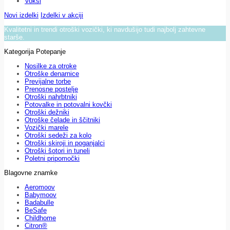
Voksi
Novi izdelki
Izdelki v akciji
Kvalitetni in trendi otroški vozički, ki navdušijo tudi najbolj zahtevne
starše.
Kategorija Potepanje
Nosilke za otroke
Otroške denarnice
Previjalne torbe
Prenosne postelje
Otroški nahrbtniki
Potovalke in potovalni kovčki
Otroški dežniki
Otroške čelade in ščitniki
Vozički marele
Otroški sedeži za kolo
Otroški skiroji in poganjalci
Otroški šotori in tuneli
Poletni pripomočki
Blagovne znamke
Aeromoov
Babymoov
Badabulle
BeSafe
Childhome
Citron®