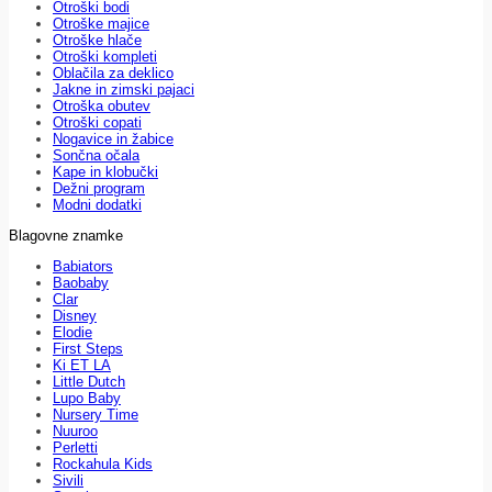
Otroški bodi
Otroške majice
Otroške hlače
Otroški kompleti
Oblačila za deklico
Jakne in zimski pajaci
Otroška obutev
Otroški copati
Nogavice in žabice
Sončna očala
Kape in klobučki
Dežni program
Modni dodatki
Blagovne znamke
Babiators
Baobaby
Clar
Disney
Elodie
First Steps
Ki ET LA
Little Dutch
Lupo Baby
Nursery Time
Nuuroo
Perletti
Rockahula Kids
Sivili