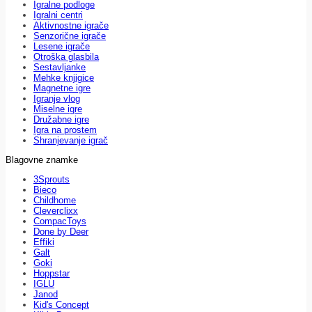
Igralne podloge
Igralni centri
Aktivnostne igrače
Senzorične igrače
Lesene igrače
Otroška glasbila
Sestavljanke
Mehke knjigice
Magnetne igre
Igranje vlog
Miselne igre
Družabne igre
Igra na prostem
Shranjevanje igrač
Blagovne znamke
3Sprouts
Bieco
Childhome
Cleverclixx
CompacToys
Done by Deer
Effiki
Galt
Goki
Hoppstar
IGLU
Janod
Kid's Concept