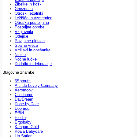
Zibelke in koški
Gnezdeca
Otroški ležalniki
Ležišča in vzmetnice
Otroška posteljnina
Posteljne obrobe
Vzglavniki
Odejice
Povijalne plenice
Spalne vreče
Vrtiljaki in obešanke
Ninice
Nočne lučke
Dodatki in dekoracije
Blagovne znamke
3Sprouts
A Little Lovely Company
Aeromoov
Childhome
DayDream
Done by Deer
Doomoo
Effiki
Elodie
Ergobaby
Kenguru Gold
Koala Babycare
Lip Satler