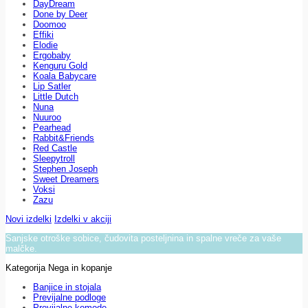
DayDream
Done by Deer
Doomoo
Effiki
Elodie
Ergobaby
Kenguru Gold
Koala Babycare
Lip Satler
Little Dutch
Nuna
Nuuroo
Pearhead
Rabbit&Friends
Red Castle
Sleepytroll
Stephen Joseph
Sweet Dreamers
Voksi
Zazu
Novi izdelki
Izdelki v akciji
Sanjske otroške sobice, čudovita posteljnina in spalne vreče za vaše
malčke.
Kategorija Nega in kopanje
Banjice in stojala
Previjalne podloge
Previjalne komode