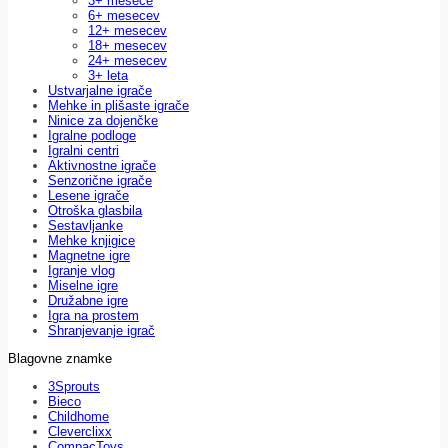
3+ mesece
6+ mesecev
12+ mesecev
18+ mesecev
24+ mesecev
3+ leta
Ustvarjalne igrače
Mehke in plišaste igrače
Ninice za dojenčke
Igralne podloge
Igralni centri
Aktivnostne igrače
Senzorične igrače
Lesene igrače
Otroška glasbila
Sestavljanke
Mehke knjigice
Magnetne igre
Igranje vlog
Miselne igre
Družabne igre
Igra na prostem
Shranjevanje igrač
Blagovne znamke
3Sprouts
Bieco
Childhome
Cleverclixx
CompacToys