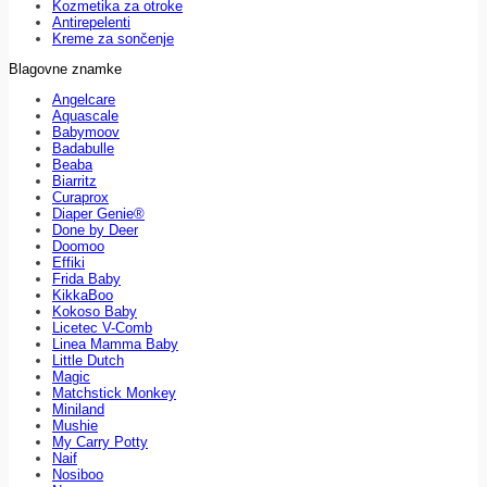
Kozmetika za otroke
Antirepelenti
Kreme za sončenje
Blagovne znamke
Angelcare
Aquascale
Babymoov
Badabulle
Beaba
Biarritz
Curaprox
Diaper Genie®
Done by Deer
Doomoo
Effiki
Frida Baby
KikkaBoo
Kokoso Baby
Licetec V-Comb
Linea Mamma Baby
Little Dutch
Magic
Matchstick Monkey
Miniland
Mushie
My Carry Potty
Naif
Nosiboo