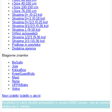
i-Size 40-150 cm
i-Size 100-150 cm
i-Size 76-150 cm
Skupina 0+ (0-13 kg)
Skupina 0+/1 (0-18 kg)
Skupina 0+/1/2 (0-25 kg)
Skupina 0/1/2/3 (0-36 kg)
Skupina 1 (9-18 kg)
Vrtljivi avtosedeži
Skupina 1/2/3 (9-36 kg)
Skupina 2/3 (15-36 kg)
Podloge in prevleke
Dodatna oprema
Blagovne znamke
BeSafe
Joie
KikkaBoo
KneeGuardKids
Mast
Nuna
UPPABaby
Voksi
Novi izdelki
Izdelki v akciji
Kvalitetni in varni otroški avtosedeži z visoko ADAC oceno - ker je varnost
otroka na 1. mestu.