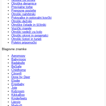
Otroške denarnice
Previjalne torbe
Prenosne postelje
Otroški nahrbtniki
Potovalke in potovalni kovčki
Otroški dežniki
Otroške čelade in ščitniki
Vozički marele
Otroški sedeži za kolo
Otroški skiroji in poganjalci
Otroški šotori in tuneli
Poletni pripomočki
Blagovne znamke
Aeromoov
Babymoov
Badabulle
BeSafe
Childhome
Citron®
Done by Deer
Elodie
Ergobaby
Joie
Kidzroom
KikkaBoo
Kinderfeets
Lässig
Marky®