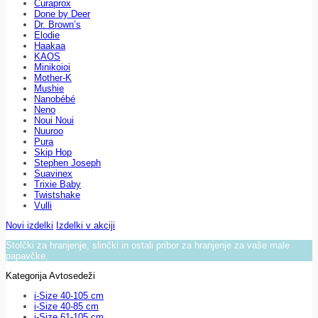
Curaprox
Done by Deer
Dr. Brown’s
Elodie
Haakaa
KAOS
Minikoioi
Mother-K
Mushie
Nanobébé
Neno
Noui Noui
Nuuroo
Pura
Skip Hop
Stephen Joseph
Suavinex
Trixie Baby
Twistshake
Vulli
Novi izdelki
Izdelki v akciji
Stolčki za hranjenje, slinčki in ostali pribor za hranjenje za vaše male
papavčke.
Kategorija Avtosedeži
i-Size 40-105 cm
i-Size 40-85 cm
i-Size 61-105 cm