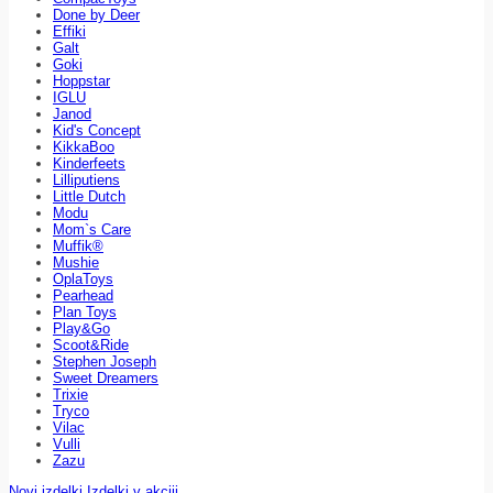
Done by Deer
Effiki
Galt
Goki
Hoppstar
IGLU
Janod
Kid's Concept
KikkaBoo
Kinderfeets
Lilliputiens
Little Dutch
Modu
Mom`s Care
Muffik®
Mushie
OplaToys
Pearhead
Plan Toys
Play&Go
Scoot&Ride
Stephen Joseph
Sweet Dreamers
Trixie
Tryco
Vilac
Vulli
Zazu
Novi izdelki
Izdelki v akciji