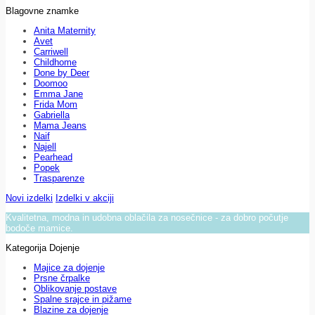
Blagovne znamke
Anita Maternity
Avet
Carriwell
Childhome
Done by Deer
Doomoo
Emma Jane
Frida Mom
Gabriella
Mama Jeans
Naif
Najell
Pearhead
Popek
Trasparenze
Novi izdelki
Izdelki v akciji
Kvalitetna, modna in udobna oblačila za nosečnice - za dobro počutje
bodoče mamice.
Kategorija Dojenje
Majice za dojenje
Prsne črpalke
Oblikovanje postave
Spalne srajce in pižame
Blazine za dojenje