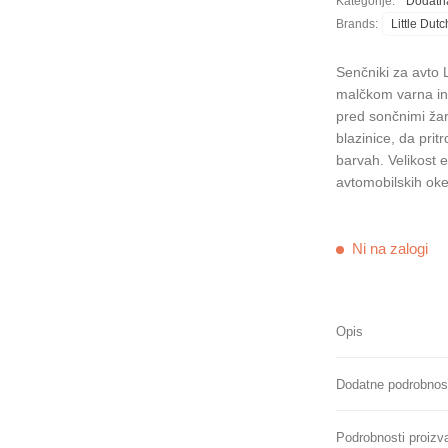
Kategorije:
Dodatn
Brands:
Little Dutc
Senčniki za avto 
malčkom varna in 
pred sončnimi ža
blazinice, da pri
barvah. Velikost 
avtomobilskih oke
Ni na zalogi
Opis
Dodatne podrobnos
Podrobnosti proizv