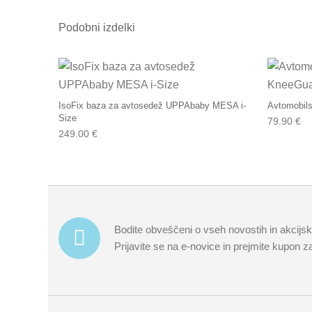
Podobni izdelki
IsoFix baza za avtosedež UPPAbaby MESA i-
Avtomobils
Size
79.90
€
249.00
€
Bodite obveščeni o vseh novostih in akcijs
Prijavite se na e-novice in prejmite kupon 