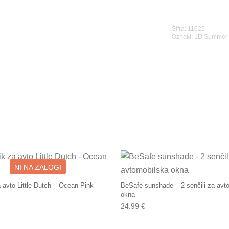
Šifra: 11625
Oznaki:
LD Summer C
NI NA ZALOGI
 avto Little Dutch – Ocean Pink
BeSafe sunshade – 2 senčili za avt
okna
24.99
€