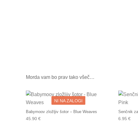
Morda vam bo prav tako všeč…
NI NA ZALOGI
Babymoov zložljiv šotor – Blue Weaves
Senčnik za
45.90
€
6.95
€