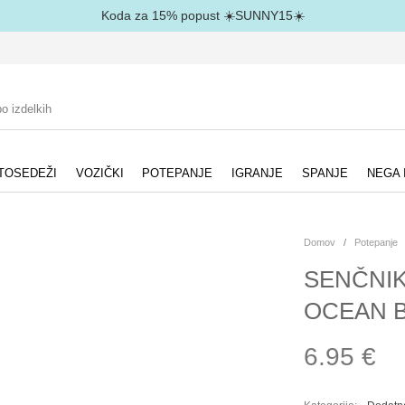
Koda za 15% popust ☀️SUNNY15☀️
TOSEDEŽI
VOZIČKI
POTEPANJE
IGRANJE
SPANJE
NEGA 
Domov
/
Potepanje
SENČNIK
OCEAN B
6.95
€