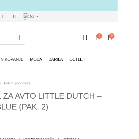
SL
0
0
IN KOPANJE
MODA
DARILA
OUTLET
/
Poletni pripomočki
 ZA AVTO LITTLE DUTCH –
LUE (PAK. 2)