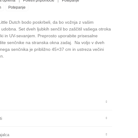
a oprema
|
Poletni pripomočki
|
Potepanje
h
Potepanje
Little Dutch bodo poskrbeli, da bo vožnja z vašim
udobna. Set dveh ljubkih senčil bo zaščitil vašega otroka
rki in UV-sevanjem.
Preprosto uporabite prisesalne
trdite senčnike na stranska okna zadaj. Na voljo v dveh
enega senčnika je približno 45×37 cm in ustreza večini
n.
ti
ajalca