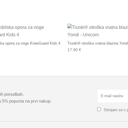
ka opora za noge KneeGuard Kids 4
Trunki® otroška vratna blazina Yond
17.90
€
kih ponudbah.
za 5% popusta na prvi nakup.
Strinjam se s