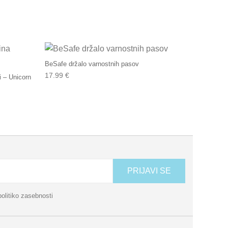
BeSafe držalo varnostnih pasov
17.99
€
i – Unicorn
PRIJAVI SE
politiko zasebnosti