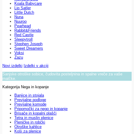
Koala Babycare
Lip Satler
Little Dutch
Nuna
Nuuroo
Pearhead
Rabbit&Friends
Red Castle
Sleepytroll
Stephen Joseph
Sweet Dreamers
Voksi
Zazu
Novi izdelki
Izdelki v akciji
Sanjske otroške sobice, čudovita posteljnina in spalne vreče za vaše
malčke.
Kategorija Nega in kopanje
Banjice in stojala
Previjalne podloge
Previjalne komode
Pripomočki za nego in kopanje
Brisače in kopalni plašči
Tetra in muslin plenice
Pleničke in robčki
Otroške kahlice
Koši za plenice