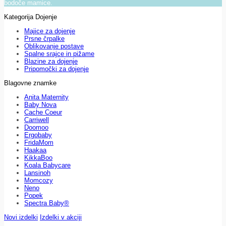
bodoče mamice.
Kategorija Dojenje
Majice za dojenje
Prsne črpalke
Oblikovanje postave
Spalne srajce in pižame
Blazine za dojenje
Pripomočki za dojenje
Blagovne znamke
Anita Maternity
Baby Nova
Cache Coeur
Carriwell
Doomoo
Ergobaby
FridaMom
Haakaa
KikkaBoo
Koala Babycare
Lansinoh
Momcozy
Neno
Popek
Spectra Baby®
Novi izdelki
Izdelki v akciji