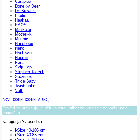
Curaprox
Done by Deer
Dr. Brown’s
Elodie
Haakaa
KAOS
Minikoioi
Mother-K
Mushie
Nanobébé
Neno
Noui Noui
Nuuroo
Pura
Skip Hop
Stephen Joseph
Suavinex
Trixie Baby
Twistshake
Vulli
Novi izdelki
Izdelki v akciji
Stolčki za hranjenje, slinčki in ostali pribor za hranjenje za vaše male
papavčke.
Kategorija Avtosedeži
i-Size 40-105 cm
i-Size 40-85 cm
i-Size 61-105 cm