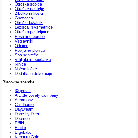
Otroška sobica
Otroške postelje
Zibelke in koški
Gnezdeca
Otroški ležalniki
Ležišča in vzmetnice
Otroška posteljnina
Posteljne obrobe
Vzglavniki
Odejice
Povijalne plenice
Spalne vreče
Vrtiljaki in obešanke
Ninice
Nočne lučke
Dodatki in dekoracije
Blagovne znamke
3Sprouts
A Little Lovely Company
Aeromoov
Childhome
DayDream
Done by Deer
Doomoo
Effiki
Elodie
Ergobaby
Kenguru Gold