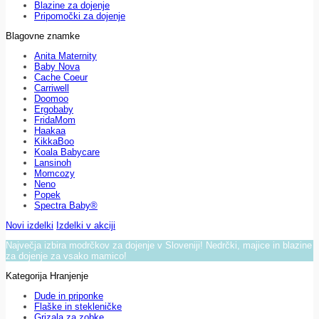
Blazine za dojenje
Pripomočki za dojenje
Blagovne znamke
Anita Maternity
Baby Nova
Cache Coeur
Carriwell
Doomoo
Ergobaby
FridaMom
Haakaa
KikkaBoo
Koala Babycare
Lansinoh
Momcozy
Neno
Popek
Spectra Baby®
Novi izdelki
Izdelki v akciji
Največja izbira modrčkov za dojenje v Sloveniji! Nedrčki, majice in blazine
za dojenje za vsako mamico!
Kategorija Hranjenje
Dude in priponke
Flaške in stekleničke
Grizala za zobke