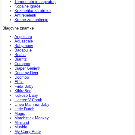
Termometri in aspiratorji
Kopalne igrače
Kozmetika za otroke
Antirepelenti
Kreme za sončenje
Blagovne znamke
Angelcare
Aquascale
Babymoov
Badabulle
Beaba
Biarritz
Curaprox
Diaper Genie®
Done by Deer
Doomoo
Effiki
Frida Baby
KikkaBoo
Kokoso Baby
Licetec V-Comb
Linea Mamma Baby
Little Dutch
Magic
Matchstick Monkey
Miniland
Mushie
My Carry Potty