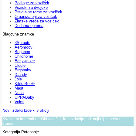
Podloge za voziček
Vozički za dvojčke
Previjalne torbe za voziček
Organizatorji za voziček
Zimske vreče za voziček
Dodatna oprema
Blagovne znamke
3Sprouts
Aeromoov
Bugaboo
Childhome
Easywalker
Elodie
Ergobaby
ICandy
Joie
KikkaBoo®
Mast
Nuna
UPPABaby
Voksi
Novi izdelki
Izdelki v akciji
Kvalitetni in trendi otroški vozički, ki navdušijo tudi najbolj zahtevne
starše.
Kategorija Potepanje