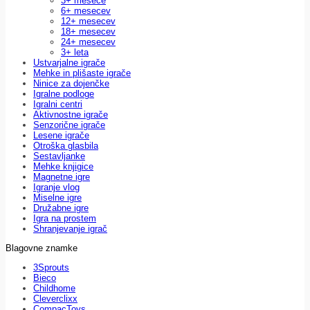
3+ mesece
6+ mesecev
12+ mesecev
18+ mesecev
24+ mesecev
3+ leta
Ustvarjalne igrače
Mehke in plišaste igrače
Ninice za dojenčke
Igralne podloge
Igralni centri
Aktivnostne igrače
Senzorične igrače
Lesene igrače
Otroška glasbila
Sestavljanke
Mehke knjigice
Magnetne igre
Igranje vlog
Miselne igre
Družabne igre
Igra na prostem
Shranjevanje igrač
Blagovne znamke
3Sprouts
Bieco
Childhome
Cleverclixx
CompacToys