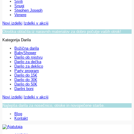
Sivili
Snugi
Stephen Joseph
Venere
Novi izdelki
Izdelki v akciji
Otroška oblačila iz naravnih materialov za dobro počutje vaših otrok!
Kategorija Darila
Božična darila
BabyShower
Darilo ob rojstvu
Darilo za dečka
Darilo za deklico
Party program
Darilo do 15€
Darilo do 30€
Darilo do 50€
Darilni boni
Novi izdelki
Izdelki v akciji
Najlepša darila za nosečnico, otroke in novopečene starše.
Blog
Kontakt