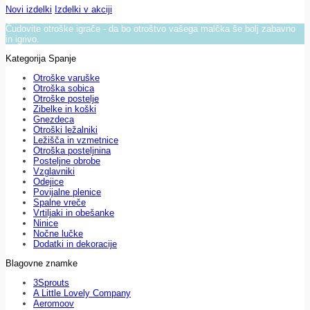
Novi izdelki
Izdelki v akciji
Čudovite otroške igrače - da bo otroštvo vašega malčka še bolj zabavno
in igrivo.
Kategorija Spanje
Otroške varuške
Otroška sobica
Otroške postelje
Zibelke in koški
Gnezdeca
Otroški ležalniki
Ležišča in vzmetnice
Otroška posteljnina
Posteljne obrobe
Vzglavniki
Odejice
Povijalne plenice
Spalne vreče
Vrtiljaki in obešanke
Ninice
Nočne lučke
Dodatki in dekoracije
Blagovne znamke
3Sprouts
A Little Lovely Company
Aeromoov