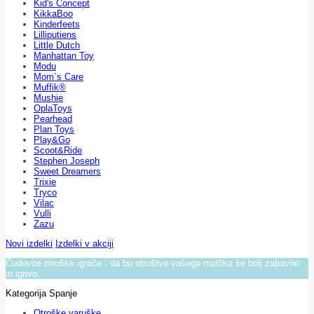
Kid's Concept
KikkaBoo
Kinderfeets
Lilliputiens
Little Dutch
Manhattan Toy
Modu
Mom`s Care
Muffik®
Mushie
OplaToys
Pearhead
Plan Toys
Play&Go
Scoot&Ride
Stephen Joseph
Sweet Dreamers
Trixie
Tryco
Vilac
Vulli
Zazu
Novi izdelki
Izdelki v akciji
Čudovite otroške igrače - da bo otroštvo vašega malčka še bolj zabavno
in igrivo.
Kategorija Spanje
Otroške varuške