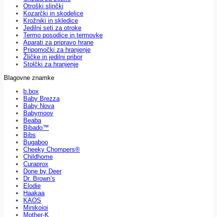
Otroški slinčki
Kozarčki in skodelice
Krožniki in skledice
Jedilni seti za otroke
Termo posodice in termovke
Aparati za pripravo hrane
Pripomočki za hranjenje
Žličke in jedilni pribor
Stolčki za hranjenje
Blagovne znamke
b.box
Baby Brezza
Baby Nova
Babymoov
Beaba
Bibado™
Bibs
Bugaboo
Cheeky Chompers®
Childhome
Curaprox
Done by Deer
Dr. Brown’s
Elodie
Haakaa
KAOS
Minikoioi
Mother-K