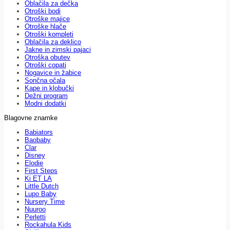
Oblačila za dečka
Otroški bodi
Otroške majice
Otroške hlače
Otroški kompleti
Oblačila za deklico
Jakne in zimski pajaci
Otroška obutev
Otroški copati
Nogavice in žabice
Sončna očala
Kape in klobučki
Dežni program
Modni dodatki
Blagovne znamke
Babiators
Baobaby
Clar
Disney
Elodie
First Steps
Ki ET LA
Little Dutch
Lupo Baby
Nursery Time
Nuuroo
Perletti
Rockahula Kids