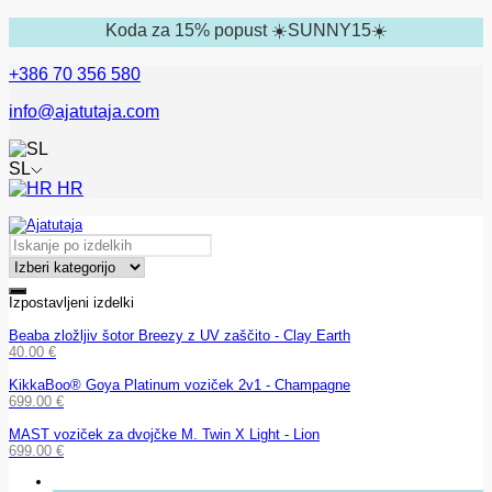
Koda za 15% popust ☀️SUNNY15☀️
+386 70 356 580
info@ajatutaja.com
SL
HR
Izpostavljeni izdelki
Beaba zložljiv šotor Breezy z UV zaščito - Clay Earth
40.00
€
KikkaBoo® Goya Platinum voziček 2v1 - Champagne
699.00
€
MAST voziček za dvojčke M. Twin X Light - Lion
699.00
€