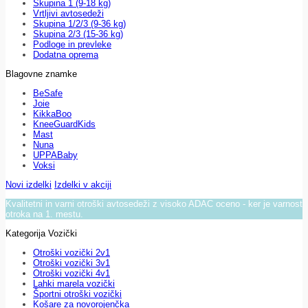
Skupina 1 (9-18 kg)
Vrtljivi avtosedeži
Skupina 1/2/3 (9-36 kg)
Skupina 2/3 (15-36 kg)
Podloge in prevleke
Dodatna oprema
Blagovne znamke
BeSafe
Joie
KikkaBoo
KneeGuardKids
Mast
Nuna
UPPABaby
Voksi
Novi izdelki
Izdelki v akciji
Kvalitetni in varni otroški avtosedeži z visoko ADAC oceno - ker je varnost
otroka na 1. mestu.
Kategorija Vozički
Otroški vozički 2v1
Otroški vozički 3v1
Otroški vozički 4v1
Lahki marela vozički
Športni otroški vozički
Košare za novorojenčka