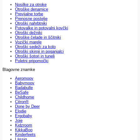
Nosilke za otroke
Otroške denarnice
Previjalne torbe
Prenosne postelje
Otroški nahrbtniki
Potovalke in potovalni kovčki
Otroški dežniki
Otroške čelade in ščitniki
Vozički marele
Otroški sedeži za kolo
Otroški skiroji in poganjalci
Otroški šotori in tuneli
Poletni pripomočki
Blagovne znamke
Aeromoov
Babymoov
Badabulle
BeSafe
Childhome
Citron®
Done by Deer
Elodie
Ergobaby
Joie
Kidzroom
KikkaBoo
Kinderfeets
Lässig