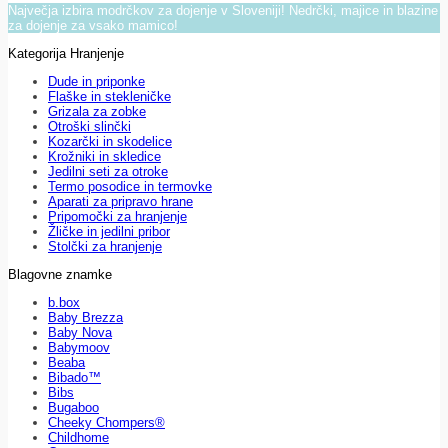
Največja izbira modrčkov za dojenje v Sloveniji! Nedrčki, majice in blazine
za dojenje za vsako mamico!
Kategorija Hranjenje
Dude in priponke
Flaške in stekleničke
Grizala za zobke
Otroški slinčki
Kozarčki in skodelice
Krožniki in skledice
Jedilni seti za otroke
Termo posodice in termovke
Aparati za pripravo hrane
Pripomočki za hranjenje
Žličke in jedilni pribor
Stolčki za hranjenje
Blagovne znamke
b.box
Baby Brezza
Baby Nova
Babymoov
Beaba
Bibado™
Bibs
Bugaboo
Cheeky Chompers®
Childhome