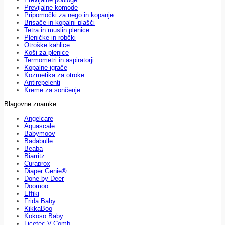
Previjalne komode
Pripomočki za nego in kopanje
Brisače in kopalni plašči
Tetra in muslin plenice
Pleničke in robčki
Otroške kahlice
Koši za plenice
Termometri in aspiratorji
Kopalne igrače
Kozmetika za otroke
Antirepelenti
Kreme za sončenje
Blagovne znamke
Angelcare
Aquascale
Babymoov
Badabulle
Beaba
Biarritz
Curaprox
Diaper Genie®
Done by Deer
Doomoo
Effiki
Frida Baby
KikkaBoo
Kokoso Baby
Licetec V-Comb