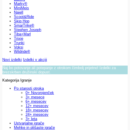
Marky®
MiniMeis
Najell
Scoot&Ride
Skip Hop
SmarTrike®
Stephen Joseph
Tiba+Marl
Trixie
Trunki
Voksi
Wildride®
Novi izdelki
Izdelki v akciji
Naj bo potovanje ali potepanje z otrokom čimbolj prijetno! Izdelki za
brezskrben družinski dopust.
Kategorija Igranje
Po starosti otroka
0+ Novorojenček
3+ mesece
6+ mesecev
12+ mesecev
18+ mesecev
24+ mesecev
3+ leta
Ustvarjalne igrače
Mehke in plišaste igrače