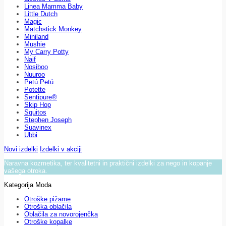
Linea Mamma Baby
Little Dutch
Magic
Matchstick Monkey
Miniland
Mushie
My Carry Potty
Naif
Nosiboo
Nuuroo
Petú Petú
Potette
Sentipure®
Skip Hop
Squitos
Stephen Joseph
Suavinex
Ubbi
Novi izdelki
Izdelki v akciji
Naravna kozmetika, ter kvalitetni in praktični izdelki za nego in kopanje
vašega otroka.
Kategorija Moda
Otroške pižame
Otroška oblačila
Oblačila za novorojenčka
Otroške kopalke