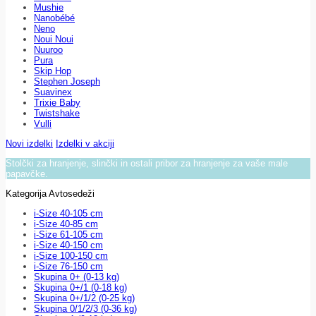
Mushie
Nanobébé
Neno
Noui Noui
Nuuroo
Pura
Skip Hop
Stephen Joseph
Suavinex
Trixie Baby
Twistshake
Vulli
Novi izdelki
Izdelki v akciji
Stolčki za hranjenje, slinčki in ostali pribor za hranjenje za vaše male
papavčke.
Kategorija Avtosedeži
i-Size 40-105 cm
i-Size 40-85 cm
i-Size 61-105 cm
i-Size 40-150 cm
i-Size 100-150 cm
i-Size 76-150 cm
Skupina 0+ (0-13 kg)
Skupina 0+/1 (0-18 kg)
Skupina 0+/1/2 (0-25 kg)
Skupina 0/1/2/3 (0-36 kg)