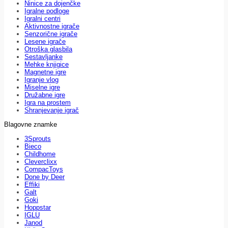
Ninice za dojenčke
Igralne podloge
Igralni centri
Aktivnostne igrače
Senzorične igrače
Lesene igrače
Otroška glasbila
Sestavljanke
Mehke knjigice
Magnetne igre
Igranje vlog
Miselne igre
Družabne igre
Igra na prostem
Shranjevanje igrač
Blagovne znamke
3Sprouts
Bieco
Childhome
Cleverclixx
CompacToys
Done by Deer
Effiki
Galt
Goki
Hoppstar
IGLU
Janod