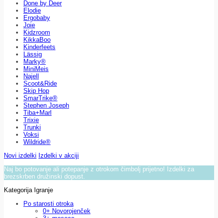
Done by Deer
Elodie
Ergobaby
Joie
Kidzroom
KikkaBoo
Kinderfeets
Lässig
Marky®
MiniMeis
Najell
Scoot&Ride
Skip Hop
SmarTrike®
Stephen Joseph
Tiba+Marl
Trixie
Trunki
Voksi
Wildride®
Novi izdelki
Izdelki v akciji
Naj bo potovanje ali potepanje z otrokom čimbolj prijetno! Izdelki za
brezskrben družinski dopust.
Kategorija Igranje
Po starosti otroka
0+ Novorojenček