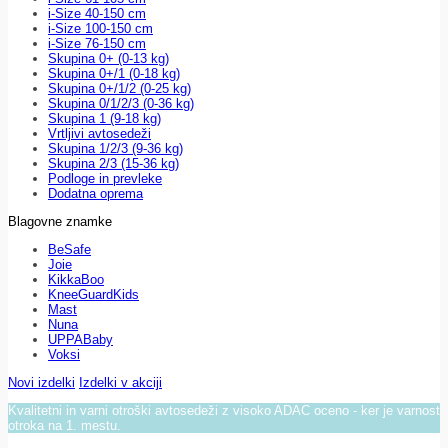
i-Size 40-150 cm
i-Size 100-150 cm
i-Size 76-150 cm
Skupina 0+ (0-13 kg)
Skupina 0+/1 (0-18 kg)
Skupina 0+/1/2 (0-25 kg)
Skupina 0/1/2/3 (0-36 kg)
Skupina 1 (9-18 kg)
Vrtljivi avtosedeži
Skupina 1/2/3 (9-36 kg)
Skupina 2/3 (15-36 kg)
Podloge in prevleke
Dodatna oprema
Blagovne znamke
BeSafe
Joie
KikkaBoo
KneeGuardKids
Mast
Nuna
UPPABaby
Voksi
Novi izdelki
Izdelki v akciji
Kvalitetni in varni otroški avtosedeži z visoko ADAC oceno - ker je varnost
otroka na 1. mestu.