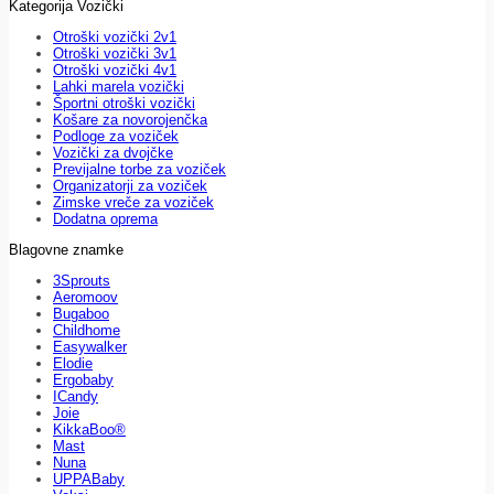
Kategorija Vozički
Otroški vozički 2v1
Otroški vozički 3v1
Otroški vozički 4v1
Lahki marela vozički
Športni otroški vozički
Košare za novorojenčka
Podloge za voziček
Vozički za dvojčke
Previjalne torbe za voziček
Organizatorji za voziček
Zimske vreče za voziček
Dodatna oprema
Blagovne znamke
3Sprouts
Aeromoov
Bugaboo
Childhome
Easywalker
Elodie
Ergobaby
ICandy
Joie
KikkaBoo®
Mast
Nuna
UPPABaby