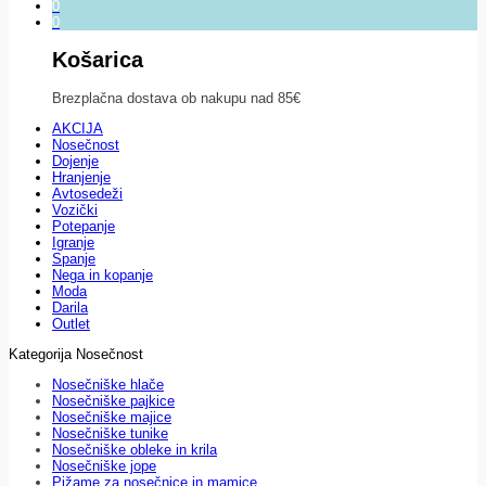
0
0
Košarica
Brezplačna dostava ob nakupu nad 85€
AKCIJA
Nosečnost
Dojenje
Hranjenje
Avtosedeži
Vozički
Potepanje
Igranje
Spanje
Nega in kopanje
Moda
Darila
Outlet
Kategorija Nosečnost
Nosečniške hlače
Nosečniške pajkice
Nosečniške majice
Nosečniške tunike
Nosečniške obleke in krila
Nosečniške jope
Pižame za nosečnice in mamice