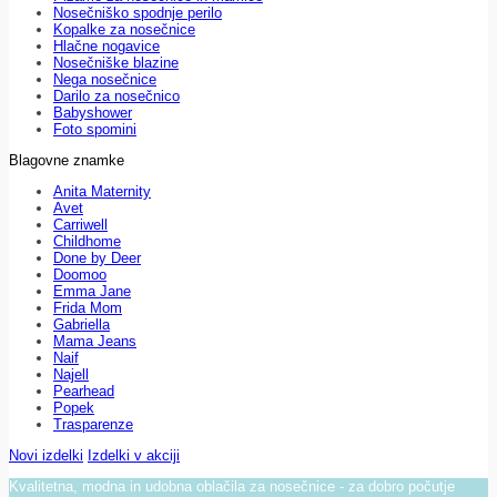
Nosečniško spodnje perilo
Kopalke za nosečnice
Hlačne nogavice
Nosečniške blazine
Nega nosečnice
Darilo za nosečnico
Babyshower
Foto spomini
Blagovne znamke
Anita Maternity
Avet
Carriwell
Childhome
Done by Deer
Doomoo
Emma Jane
Frida Mom
Gabriella
Mama Jeans
Naif
Najell
Pearhead
Popek
Trasparenze
Novi izdelki
Izdelki v akciji
Kvalitetna, modna in udobna oblačila za nosečnice - za dobro počutje