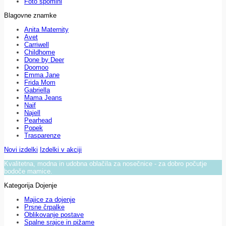
Foto spomini
Blagovne znamke
Anita Maternity
Avet
Carriwell
Childhome
Done by Deer
Doomoo
Emma Jane
Frida Mom
Gabriella
Mama Jeans
Naif
Najell
Pearhead
Popek
Trasparenze
Novi izdelki
Izdelki v akciji
Kvalitetna, modna in udobna oblačila za nosečnice - za dobro počutje
bodoče mamice.
Kategorija Dojenje
Majice za dojenje
Prsne črpalke
Oblikovanje postave
Spalne srajce in pižame