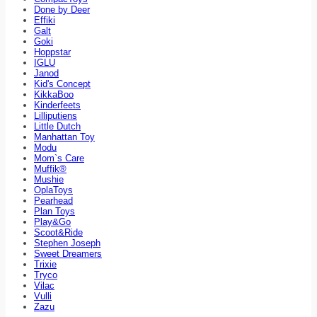
Done by Deer
Effiki
Galt
Goki
Hoppstar
IGLU
Janod
Kid's Concept
KikkaBoo
Kinderfeets
Lilliputiens
Little Dutch
Manhattan Toy
Modu
Mom`s Care
Muffik®
Mushie
OplaToys
Pearhead
Plan Toys
Play&Go
Scoot&Ride
Stephen Joseph
Sweet Dreamers
Trixie
Tryco
Vilac
Vulli
Zazu