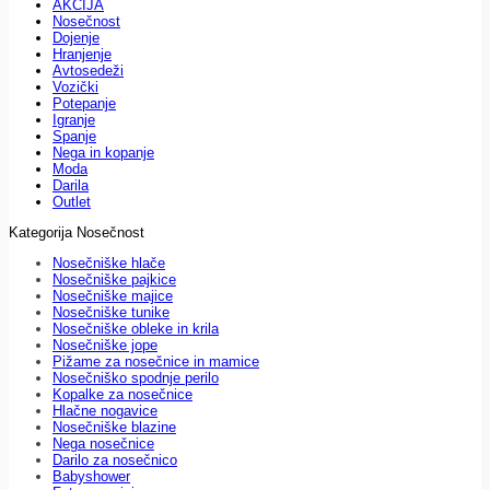
AKCIJA
Nosečnost
Dojenje
Hranjenje
Avtosedeži
Vozički
Potepanje
Igranje
Spanje
Nega in kopanje
Moda
Darila
Outlet
Kategorija Nosečnost
Nosečniške hlače
Nosečniške pajkice
Nosečniške majice
Nosečniške tunike
Nosečniške obleke in krila
Nosečniške jope
Pižame za nosečnice in mamice
Nosečniško spodnje perilo
Kopalke za nosečnice
Hlačne nogavice
Nosečniške blazine
Nega nosečnice
Darilo za nosečnico
Babyshower