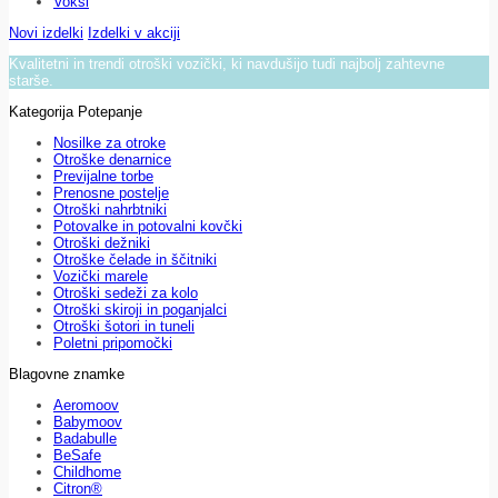
Voksi
Novi izdelki
Izdelki v akciji
Kvalitetni in trendi otroški vozički, ki navdušijo tudi najbolj zahtevne
starše.
Kategorija Potepanje
Nosilke za otroke
Otroške denarnice
Previjalne torbe
Prenosne postelje
Otroški nahrbtniki
Potovalke in potovalni kovčki
Otroški dežniki
Otroške čelade in ščitniki
Vozički marele
Otroški sedeži za kolo
Otroški skiroji in poganjalci
Otroški šotori in tuneli
Poletni pripomočki
Blagovne znamke
Aeromoov
Babymoov
Badabulle
BeSafe
Childhome
Citron®