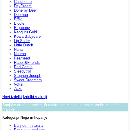
Childhome
DayDream
Done by Deer
Doomoo
Effiki
Elodie
Ergobaby
Kenguru Gold
Koala Babycare
Lip Satler
Little Dutch
Nuna
Nuuroo
Pearhead
Rabbit&Friends
Red Castle
Sleepytroll
Stephen Joseph
Sweet Dreamers
Voksi
Zazu
Novi izdelki
Izdelki v akciji
Sanjske otroške sobice, čudovita posteljnina in spalne vreče za vaše
malčke.
Kategorija Nega in kopanje
Banjice in stojala
Previjalne podloge