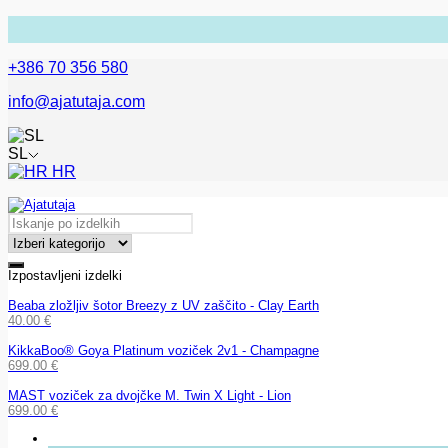
+386 70 356 580
info@ajatutaja.com
SL
HR
Izpostavljeni izdelki
Beaba zložljiv šotor Breezy z UV zaščito - Clay Earth
40.00
€
KikkaBoo® Goya Platinum voziček 2v1 - Champagne
699.00
€
MAST voziček za dvojčke M. Twin X Light - Lion
699.00
€