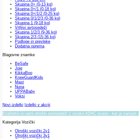
Skupina 0+ (0-13 kg)
Skupina 0+/1 (0-18 kg)
Skupina 0+/1/2 (0-25 kg)
Skupina 0/1/2/3 (0-36 kg)
Skupina 1 (9-18 kg)
Vrtljivi avtosedeži
Skupina 1/2/3 (9-36 kg)
Skupina 2/3 (15-36 kg)
Podloge in prevleke
Dodatna oprema
Blagovne znamke
BeSafe
Joie
KikkaBoo
KneeGuardKids
Mast
Nuna
UPPABaby
Voksi
Novi izdelki
Izdelki v akciji
Kvalitetni in varni otroški avtosedeži z visoko ADAC oceno - ker je varnost 
Kategorija Vozički
Otroški vozički 2v1
Otroški vozički 3v1