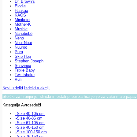
Dr. Brown’s
Elodie
Haakaa
KAOS
Minikoioi
Mother-K
Mushie
Nanobébé
Neno
Noui Noui
Nuuroo
Pura
Skip Hop
Stephen Joseph
Suavinex
Trixie Baby
Twistshake
Vulli
Novi izdelki
Izdelki v akciji
Stolčki za hranjenje, slinčki in ostali pribor za hranjenje za vaše male papa
Kategorija Avtosedeži
i-Size 40-105 cm
i-Size 40-85 cm
i-Size 61-105 cm
i-Size 40-150 cm
i-Size 100-150 cm
i-Size 76-150 cm