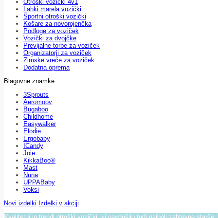
Otroški vozički 4v1
Lahki marela vozički
Športni otroški vozički
Košare za novorojenčka
Podloge za voziček
Vozički za dvojčke
Previjalne torbe za voziček
Organizatorji za voziček
Zimske vreče za voziček
Dodatna oprema
Blagovne znamke
3Sprouts
Aeromoov
Bugaboo
Childhome
Easywalker
Elodie
Ergobaby
ICandy
Joie
KikkaBoo®
Mast
Nuna
UPPABaby
Voksi
Novi izdelki
Izdelki v akciji
Kvalitetni in trendi otroški vozički, ki navdušijo tudi najbolj zahtevne starše.