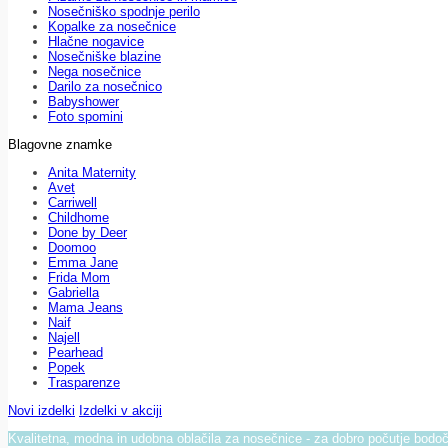
Nosečniško spodnje perilo
Kopalke za nosečnice
Hlačne nogavice
Nosečniške blazine
Nega nosečnice
Darilo za nosečnico
Babyshower
Foto spomini
Blagovne znamke
Anita Maternity
Avet
Carriwell
Childhome
Done by Deer
Doomoo
Emma Jane
Frida Mom
Gabriella
Mama Jeans
Naif
Najell
Pearhead
Popek
Trasparenze
Novi izdelki
Izdelki v akciji
Kvalitetna, modna in udobna oblačila za nosečnice - za dobro počutje bod