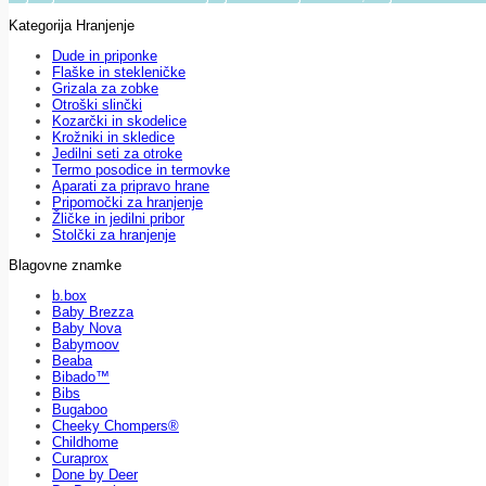
Kategorija Hranjenje
Dude in priponke
Flaške in stekleničke
Grizala za zobke
Otroški slinčki
Kozarčki in skodelice
Krožniki in skledice
Jedilni seti za otroke
Termo posodice in termovke
Aparati za pripravo hrane
Pripomočki za hranjenje
Žličke in jedilni pribor
Stolčki za hranjenje
Blagovne znamke
b.box
Baby Brezza
Baby Nova
Babymoov
Beaba
Bibado™
Bibs
Bugaboo
Cheeky Chompers®
Childhome
Curaprox
Done by Deer