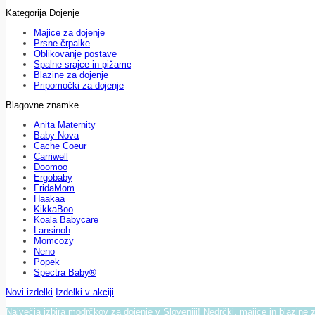
Kategorija Dojenje
Majice za dojenje
Prsne črpalke
Oblikovanje postave
Spalne srajce in pižame
Blazine za dojenje
Pripomočki za dojenje
Blagovne znamke
Anita Maternity
Baby Nova
Cache Coeur
Carriwell
Doomoo
Ergobaby
FridaMom
Haakaa
KikkaBoo
Koala Babycare
Lansinoh
Momcozy
Neno
Popek
Spectra Baby®
Novi izdelki
Izdelki v akciji
Največja izbira modrčkov za dojenje v Sloveniji! Nedrčki, majice in blazine