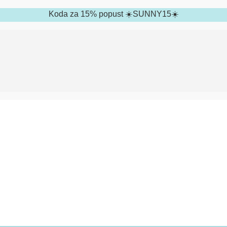
Koda za 15% popust ☀️SUNNY15☀️