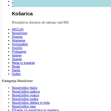
0
0
Košarica
Brezplačna dostava ob nakupu nad 85€
AKCIJA
Nosečnost
Dojenje
Hranjenje
Avtosedeži
Vozički
Potepanje
Igranje
Spanje
Nega in kopanje
Moda
Darila
Outlet
Kategorija Nosečnost
Nosečniške hlače
Nosečniške pajkice
Nosečniške majice
Nosečniške tunike
Nosečniške obleke in krila
Nosečniške jope
Pižame za nosečnice in mamice