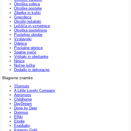
Otroška sobica
Otroške postelje
Zibelke in koški
Gnezdeca
Otroški ležalniki
Ležišča in vzmetnice
Otroška posteljnina
Posteljne obrobe
Vzglavniki
Odejice
Povijalne plenice
Spalne vreče
Vrtiljaki in obešanke
Ninice
Nočne lučke
Dodatki in dekoracije
Blagovne znamke
3Sprouts
A Little Lovely Company
Aeromoov
Childhome
DayDream
Done by Deer
Doomoo
Effiki
Elodie
Ergobaby
Kenguru Gold