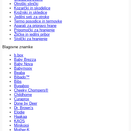
Otroški slinčki
Kozarčki in skodelice
Krožniki in skledice
Jedilni seti za otroke
Termo posodice in termovke
Aparati za pripravo hrane
Pripomočki za hranjenje
Žličke in jedilni pribor
Stolčki za hranjenje
Blagovne znamke
b.box
Baby Brezza
Baby Nova
Babymoov
Beaba
Bibado™
Bibs
Bugaboo
Cheeky Chompers®
Childhome
Curaprox
Done by Deer
Dr. Brown’s
Elodie
Haakaa
KAOS
Minikoioi
Mother-K