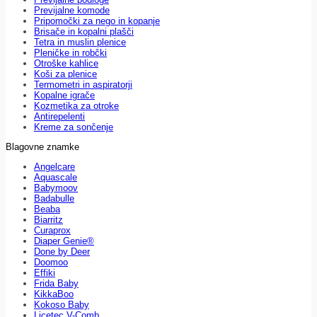
Previjalne komode
Pripomočki za nego in kopanje
Brisače in kopalni plašči
Tetra in muslin plenice
Pleničke in robčki
Otroške kahlice
Koši za plenice
Termometri in aspiratorji
Kopalne igrače
Kozmetika za otroke
Antirepelenti
Kreme za sončenje
Blagovne znamke
Angelcare
Aquascale
Babymoov
Badabulle
Beaba
Biarritz
Curaprox
Diaper Genie®
Done by Deer
Doomoo
Effiki
Frida Baby
KikkaBoo
Kokoso Baby
Licetec V-Comb