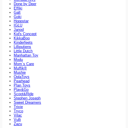
Done by Deer
Effiki
Galt
Goki
Hoppstar
IGLU
Janod
Kid's Concept
KikkaBoo
Kinderfeets
Lilliputiens
Little Dutch
Manhattan Toy
Modu
Mom`s Care
Muffik®
Mushie
OplaToys
Pearhead
Plan Toys
Play&Go
Scoot&Ride
Stephen Joseph
Sweet Dreamers
Trixie
Tryco
Vilac
Vulli
Zazu