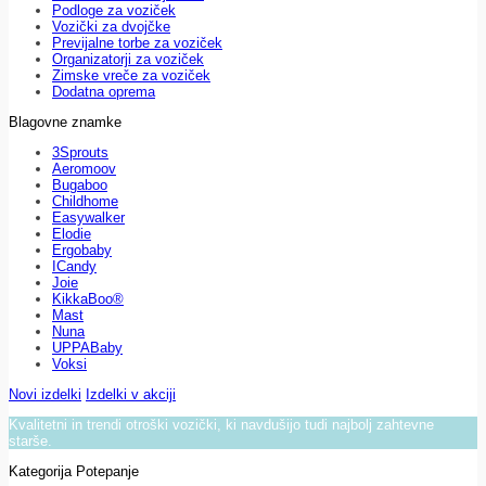
Podloge za voziček
Vozički za dvojčke
Previjalne torbe za voziček
Organizatorji za voziček
Zimske vreče za voziček
Dodatna oprema
Blagovne znamke
3Sprouts
Aeromoov
Bugaboo
Childhome
Easywalker
Elodie
Ergobaby
ICandy
Joie
KikkaBoo®
Mast
Nuna
UPPABaby
Voksi
Novi izdelki
Izdelki v akciji
Kvalitetni in trendi otroški vozički, ki navdušijo tudi najbolj zahtevne
starše.
Kategorija Potepanje