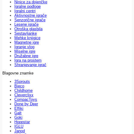
Ninice za dojenčke
Igralne podloge
Igralni centri
Aktivnostne igrače
Senzorične igrače
Lesene igrače
Otroška glasbila
Sestavljanke
Mehke knjigice
Magnetne igre
Igranje vlog
Miselne igre
Družabne igre
Igra na prostem
Shranjevanje igrač
Blagovne znamke
3Sprouts
Bieco
Childhome
Cleverclixx
CompacToys
Done by Deer
Effiki
Galt
Goki
Hoppstar
IGLU
Janod