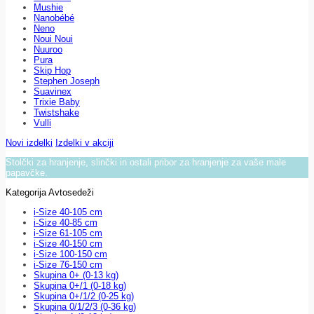
Mushie
Nanobébé
Neno
Noui Noui
Nuuroo
Pura
Skip Hop
Stephen Joseph
Suavinex
Trixie Baby
Twistshake
Vulli
Novi izdelki
Izdelki v akciji
Stolčki za hranjenje, slinčki in ostali pribor za hranjenje za vaše male
papavčke.
Kategorija Avtosedeži
i-Size 40-105 cm
i-Size 40-85 cm
i-Size 61-105 cm
i-Size 40-150 cm
i-Size 100-150 cm
i-Size 76-150 cm
Skupina 0+ (0-13 kg)
Skupina 0+/1 (0-18 kg)
Skupina 0+/1/2 (0-25 kg)
Skupina 0/1/2/3 (0-36 kg)