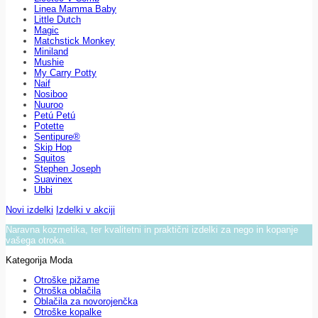
Linea Mamma Baby
Little Dutch
Magic
Matchstick Monkey
Miniland
Mushie
My Carry Potty
Naif
Nosiboo
Nuuroo
Petú Petú
Potette
Sentipure®
Skip Hop
Squitos
Stephen Joseph
Suavinex
Ubbi
Novi izdelki
Izdelki v akciji
Naravna kozmetika, ter kvalitetni in praktični izdelki za nego in kopanje
vašega otroka.
Kategorija Moda
Otroške pižame
Otroška oblačila
Oblačila za novorojenčka
Otroške kopalke