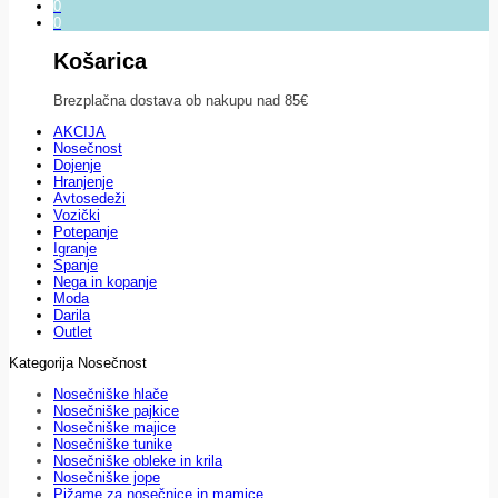
0
0
Košarica
Brezplačna dostava ob nakupu nad 85€
AKCIJA
Nosečnost
Dojenje
Hranjenje
Avtosedeži
Vozički
Potepanje
Igranje
Spanje
Nega in kopanje
Moda
Darila
Outlet
Kategorija Nosečnost
Nosečniške hlače
Nosečniške pajkice
Nosečniške majice
Nosečniške tunike
Nosečniške obleke in krila
Nosečniške jope
Pižame za nosečnice in mamice