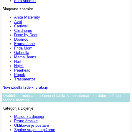
Foto spomini
Blagovne znamke
Anita Maternity
Avet
Carriwell
Childhome
Done by Deer
Doomoo
Emma Jane
Frida Mom
Gabriella
Mama Jeans
Naif
Najell
Pearhead
Popek
Trasparenze
Novi izdelki
Izdelki v akciji
Kvalitetna, modna in udobna oblačila za nosečnice - za dobro počutje
bodoče mamice.
Kategorija Dojenje
Majice za dojenje
Prsne črpalke
Oblikovanje postave
Spalne srajce in pižame