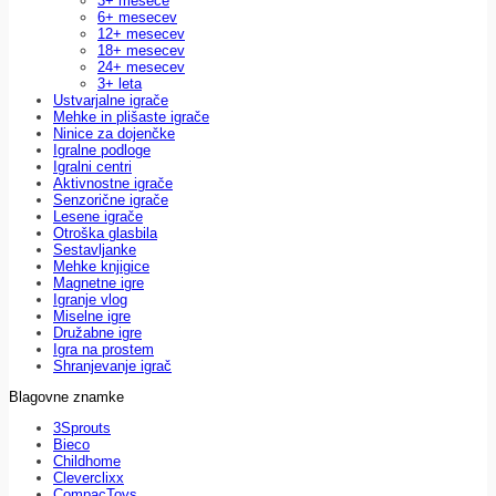
3+ mesece
6+ mesecev
12+ mesecev
18+ mesecev
24+ mesecev
3+ leta
Ustvarjalne igrače
Mehke in plišaste igrače
Ninice za dojenčke
Igralne podloge
Igralni centri
Aktivnostne igrače
Senzorične igrače
Lesene igrače
Otroška glasbila
Sestavljanke
Mehke knjigice
Magnetne igre
Igranje vlog
Miselne igre
Družabne igre
Igra na prostem
Shranjevanje igrač
Blagovne znamke
3Sprouts
Bieco
Childhome
Cleverclixx
CompacToys