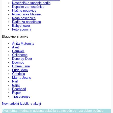
Nosečniško spodnje perilo
Kopalke za nosečnice
Hlačne nogavice
Nosečniške blazine
Nega nosečnice
Darilo za nosečnico
Babyshower
Foto spomini
Blagovne znamke
Anita Maternity
Avet
Carriwell
Childhome
Done by Deer
Doomoo
Emma Jane
Frida Mom
Gabriella
Mama Jeans
Naif
Najell
Pearhead
Popek
Trasparenze
Novi izdelki
Izdelki v akciji
Kvalitetna, modna in udobna oblačila za nosečnice - za dobro počutje