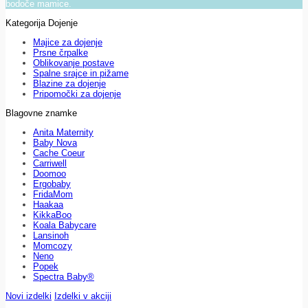
bodoče mamice.
Kategorija Dojenje
Majice za dojenje
Prsne črpalke
Oblikovanje postave
Spalne srajce in pižame
Blazine za dojenje
Pripomočki za dojenje
Blagovne znamke
Anita Maternity
Baby Nova
Cache Coeur
Carriwell
Doomoo
Ergobaby
FridaMom
Haakaa
KikkaBoo
Koala Babycare
Lansinoh
Momcozy
Neno
Popek
Spectra Baby®
Novi izdelki
Izdelki v akciji