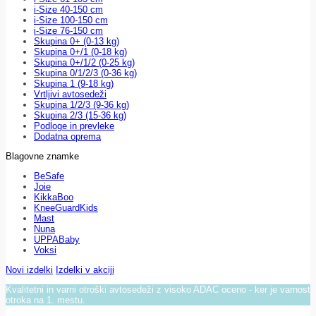
i-Size 40-150 cm
i-Size 100-150 cm
i-Size 76-150 cm
Skupina 0+ (0-13 kg)
Skupina 0+/1 (0-18 kg)
Skupina 0+/1/2 (0-25 kg)
Skupina 0/1/2/3 (0-36 kg)
Skupina 1 (9-18 kg)
Vrtljivi avtosedeži
Skupina 1/2/3 (9-36 kg)
Skupina 2/3 (15-36 kg)
Podloge in prevleke
Dodatna oprema
Blagovne znamke
BeSafe
Joie
KikkaBoo
KneeGuardKids
Mast
Nuna
UPPABaby
Voksi
Novi izdelki
Izdelki v akciji
Kvalitetni in varni otroški avtosedeži z visoko ADAC oceno - ker je varnost
otroka na 1. mestu.