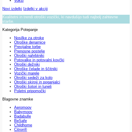
Voksi
Novi izdelki
Izdelki v akciji
Kvalitetni in trendi otroški vozički, ki navdušijo tudi najbolj zahtevne
starše.
Kategorija Potepanje
Nosilke za otroke
Otroške denarnice
Previjalne torbe
Prenosne postelje
Otroški nahrbtniki
Potovalke in potovalni kovčki
Otroški dežniki
Otroške čelade in ščitniki
Vozički marele
Otroški sedeži za kolo
Otroški skiroji in poganjalci
Otroški šotori in tuneli
Poletni pripomočki
Blagovne znamke
Aeromoov
Babymoov
Badabulle
BeSafe
Childhome
Citron®