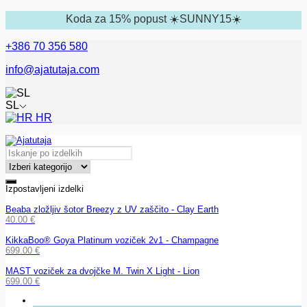
Koda za 15% popust ☀️SUNNY15☀️
+386 70 356 580
info@ajatutaja.com
SL
HR
Izpostavljeni izdelki
Beaba zložljiv šotor Breezy z UV zaščito - Clay Earth
40.00
€
KikkaBoo® Goya Platinum voziček 2v1 - Champagne
699.00
€
MAST voziček za dvojčke M. Twin X Light - Lion
699.00
€