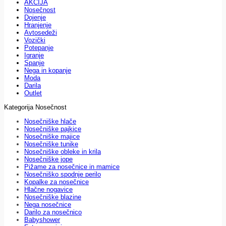
AKCIJA
Nosečnost
Dojenje
Hranjenje
Avtosedeži
Vozički
Potepanje
Igranje
Spanje
Nega in kopanje
Moda
Darila
Outlet
Kategorija Nosečnost
Nosečniške hlače
Nosečniške pajkice
Nosečniške majice
Nosečniške tunike
Nosečniške obleke in krila
Nosečniške jope
Pižame za nosečnice in mamice
Nosečniško spodnje perilo
Kopalke za nosečnice
Hlačne nogavice
Nosečniške blazine
Nega nosečnice
Darilo za nosečnico
Babyshower