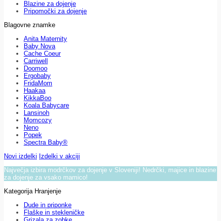
Blazine za dojenje
Pripomočki za dojenje
Blagovne znamke
Anita Maternity
Baby Nova
Cache Coeur
Carriwell
Doomoo
Ergobaby
FridaMom
Haakaa
KikkaBoo
Koala Babycare
Lansinoh
Momcozy
Neno
Popek
Spectra Baby®
Novi izdelki
Izdelki v akciji
Največja izbira modrčkov za dojenje v Sloveniji! Nedrčki, majice in blazine
za dojenje za vsako mamico!
Kategorija Hranjenje
Dude in priponke
Flaške in stekleničke
Grizala za zobke