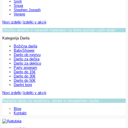
Sivili
Snugi
Stephen Joseph
Venere
Novi izdelki
Izdelki v akciji
Otroška oblačila iz naravnih materialov za dobro počutje vaših otrok!
Kategorija Darila
Božična darila
BabyShower
Darilo ob rojstvu
Darilo za dečka
Darilo za deklico
Party program
Darilo do 15€
Darilo do 30€
Darilo do 50€
Darilni boni
Novi izdelki
Izdelki v akciji
Najlepša darila za nosečnico, otroke in novopečene starše.
Blog
Kontakt