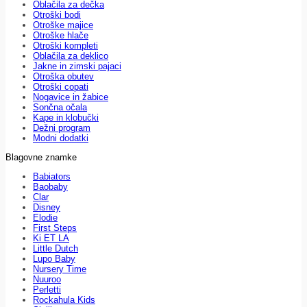
Oblačila za dečka
Otroški bodi
Otroške majice
Otroške hlače
Otroški kompleti
Oblačila za deklico
Jakne in zimski pajaci
Otroška obutev
Otroški copati
Nogavice in žabice
Sončna očala
Kape in klobučki
Dežni program
Modni dodatki
Blagovne znamke
Babiators
Baobaby
Clar
Disney
Elodie
First Steps
Ki ET LA
Little Dutch
Lupo Baby
Nursery Time
Nuuroo
Perletti
Rockahula Kids