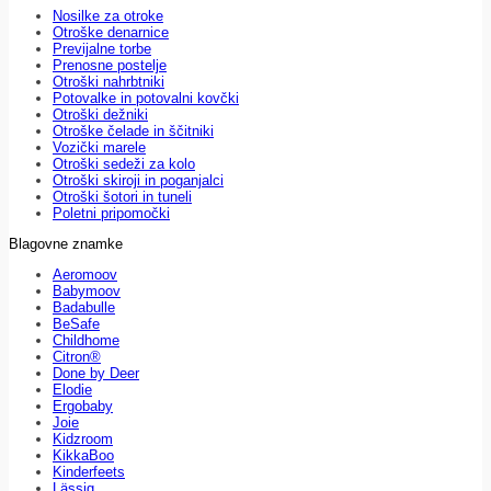
Nosilke za otroke
Otroške denarnice
Previjalne torbe
Prenosne postelje
Otroški nahrbtniki
Potovalke in potovalni kovčki
Otroški dežniki
Otroške čelade in ščitniki
Vozički marele
Otroški sedeži za kolo
Otroški skiroji in poganjalci
Otroški šotori in tuneli
Poletni pripomočki
Blagovne znamke
Aeromoov
Babymoov
Badabulle
BeSafe
Childhome
Citron®
Done by Deer
Elodie
Ergobaby
Joie
Kidzroom
KikkaBoo
Kinderfeets
Lässig