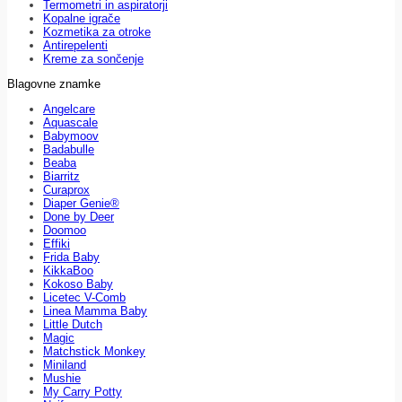
Termometri in aspiratorji
Kopalne igrače
Kozmetika za otroke
Antirepelenti
Kreme za sončenje
Blagovne znamke
Angelcare
Aquascale
Babymoov
Badabulle
Beaba
Biarritz
Curaprox
Diaper Genie®
Done by Deer
Doomoo
Effiki
Frida Baby
KikkaBoo
Kokoso Baby
Licetec V-Comb
Linea Mamma Baby
Little Dutch
Magic
Matchstick Monkey
Miniland
Mushie
My Carry Potty