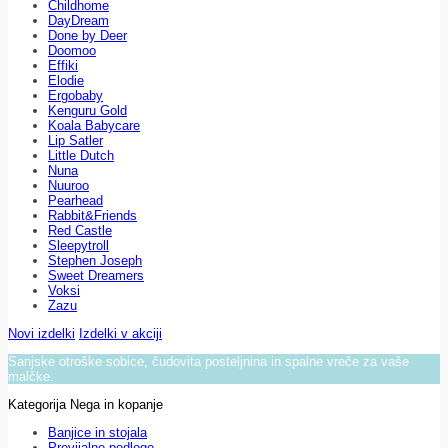
Childhome
DayDream
Done by Deer
Doomoo
Effiki
Elodie
Ergobaby
Kenguru Gold
Koala Babycare
Lip Satler
Little Dutch
Nuna
Nuuroo
Pearhead
Rabbit&Friends
Red Castle
Sleepytroll
Stephen Joseph
Sweet Dreamers
Voksi
Zazu
Novi izdelki
Izdelki v akciji
Sanjske otroške sobice, čudovita posteljnina in spalne vreče za vaše
malčke.
Kategorija Nega in kopanje
Banjice in stojala
Previjalne podloge