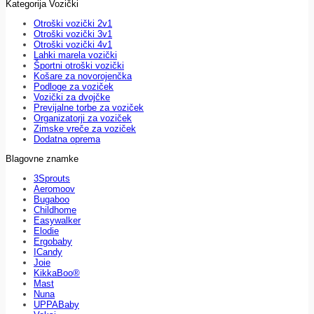
Kategorija Vozički
Otroški vozički 2v1
Otroški vozički 3v1
Otroški vozički 4v1
Lahki marela vozički
Športni otroški vozički
Košare za novorojenčka
Podloge za voziček
Vozički za dvojčke
Previjalne torbe za voziček
Organizatorji za voziček
Zimske vreče za voziček
Dodatna oprema
Blagovne znamke
3Sprouts
Aeromoov
Bugaboo
Childhome
Easywalker
Elodie
Ergobaby
ICandy
Joie
KikkaBoo®
Mast
Nuna
UPPABaby