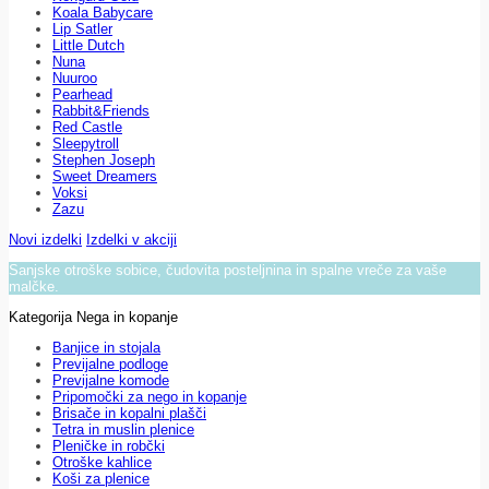
Koala Babycare
Lip Satler
Little Dutch
Nuna
Nuuroo
Pearhead
Rabbit&Friends
Red Castle
Sleepytroll
Stephen Joseph
Sweet Dreamers
Voksi
Zazu
Novi izdelki
Izdelki v akciji
Sanjske otroške sobice, čudovita posteljnina in spalne vreče za vaše
malčke.
Kategorija Nega in kopanje
Banjice in stojala
Previjalne podloge
Previjalne komode
Pripomočki za nego in kopanje
Brisače in kopalni plašči
Tetra in muslin plenice
Pleničke in robčki
Otroške kahlice
Koši za plenice