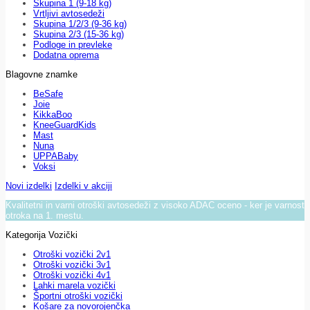
Skupina 1 (9-18 kg)
Vrtljivi avtosedeži
Skupina 1/2/3 (9-36 kg)
Skupina 2/3 (15-36 kg)
Podloge in prevleke
Dodatna oprema
Blagovne znamke
BeSafe
Joie
KikkaBoo
KneeGuardKids
Mast
Nuna
UPPABaby
Voksi
Novi izdelki
Izdelki v akciji
Kvalitetni in varni otroški avtosedeži z visoko ADAC oceno - ker je varnost
otroka na 1. mestu.
Kategorija Vozički
Otroški vozički 2v1
Otroški vozički 3v1
Otroški vozički 4v1
Lahki marela vozički
Športni otroški vozički
Košare za novorojenčka