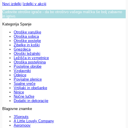
Novi izdelki
Izdelki v akciji
Čudovite otroške igrače - da bo otroštvo vašega malčka še bolj zabavno
in igrivo.
Kategorija Spanje
Otroške varuške
Otroška sobica
Otroške postelje
Zibelke in koški
Gnezdeca
Otroški ležalniki
Ležišča in vzmetnice
Otroška posteljnina
Posteljne obrobe
Vzglavniki
Odejice
Povijalne plenice
Spalne vreče
Vrtiljaki in obešanke
Ninice
Nočne lučke
Dodatki in dekoracije
Blagovne znamke
3Sprouts
A Little Lovely Company
Aeromoov