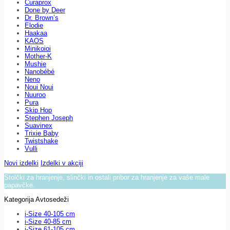
Curaprox
Done by Deer
Dr. Brown’s
Elodie
Haakaa
KAOS
Minikoioi
Mother-K
Mushie
Nanobébé
Neno
Noui Noui
Nuuroo
Pura
Skip Hop
Stephen Joseph
Suavinex
Trixie Baby
Twistshake
Vulli
Novi izdelki
Izdelki v akciji
Stolčki za hranjenje, slinčki in ostali pribor za hranjenje za vaše male
papavčke.
Kategorija Avtosedeži
i-Size 40-105 cm
i-Size 40-85 cm
i-Size 61-105 cm