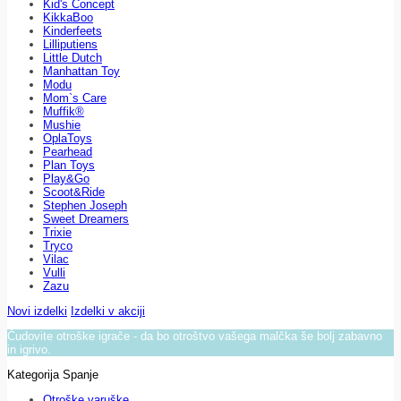
Kid's Concept
KikkaBoo
Kinderfeets
Lilliputiens
Little Dutch
Manhattan Toy
Modu
Mom`s Care
Muffik®
Mushie
OplaToys
Pearhead
Plan Toys
Play&Go
Scoot&Ride
Stephen Joseph
Sweet Dreamers
Trixie
Tryco
Vilac
Vulli
Zazu
Novi izdelki
Izdelki v akciji
Čudovite otroške igrače - da bo otroštvo vašega malčka še bolj zabavno
in igrivo.
Kategorija Spanje
Otroške varuške