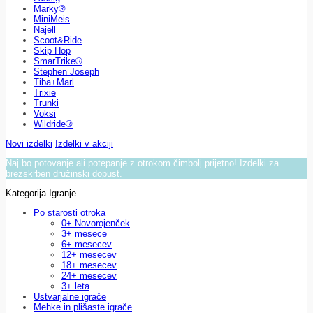
Marky®
MiniMeis
Najell
Scoot&Ride
Skip Hop
SmarTrike®
Stephen Joseph
Tiba+Marl
Trixie
Trunki
Voksi
Wildride®
Novi izdelki
Izdelki v akciji
Naj bo potovanje ali potepanje z otrokom čimbolj prijetno! Izdelki za
brezskrben družinski dopust.
Kategorija Igranje
Po starosti otroka
0+ Novorojenček
3+ mesece
6+ mesecev
12+ mesecev
18+ mesecev
24+ mesecev
3+ leta
Ustvarjalne igrače
Mehke in plišaste igrače