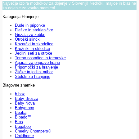
Največja izbira modrčkov za dojenje v Sloveniji! Nedrčki, majice in blazine
za dojenje za vsako mamico!
Kategorija Hranjenje
Dude in priponke
Flaške in stekleničke
Grizala za zobke
Otroški slinčki
Kozarčki in skodelice
Krožniki in skledice
Jedilni seti za otroke
Termo posodice in termovke
Aparati za pripravo hrane
Pripomočki za hranjenje
Žličke in jedilni pribor
Stolčki za hranjenje
Blagovne znamke
b.box
Baby Brezza
Baby Nova
Babymoov
Beaba
Bibado™
Bibs
Bugaboo
Cheeky Chompers®
Childhome