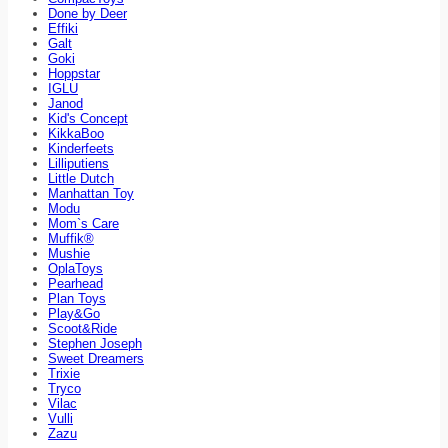
Done by Deer
Effiki
Galt
Goki
Hoppstar
IGLU
Janod
Kid's Concept
KikkaBoo
Kinderfeets
Lilliputiens
Little Dutch
Manhattan Toy
Modu
Mom`s Care
Muffik®
Mushie
OplaToys
Pearhead
Plan Toys
Play&Go
Scoot&Ride
Stephen Joseph
Sweet Dreamers
Trixie
Tryco
Vilac
Vulli
Zazu