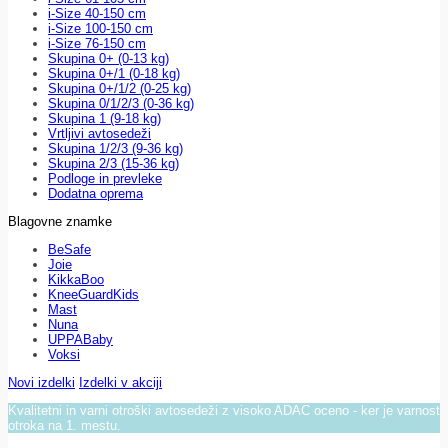
i-Size 40-150 cm
i-Size 100-150 cm
i-Size 76-150 cm
Skupina 0+ (0-13 kg)
Skupina 0+/1 (0-18 kg)
Skupina 0+/1/2 (0-25 kg)
Skupina 0/1/2/3 (0-36 kg)
Skupina 1 (9-18 kg)
Vrtljivi avtosedeži
Skupina 1/2/3 (9-36 kg)
Skupina 2/3 (15-36 kg)
Podloge in prevleke
Dodatna oprema
Blagovne znamke
BeSafe
Joie
KikkaBoo
KneeGuardKids
Mast
Nuna
UPPABaby
Voksi
Novi izdelki
Izdelki v akciji
Kvalitetni in varni otroški avtosedeži z visoko ADAC oceno - ker je varnost
otroka na 1. mestu.