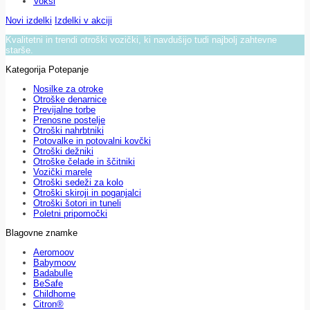
Voksi
Novi izdelki
Izdelki v akciji
Kvalitetni in trendi otroški vozički, ki navdušijo tudi najbolj zahtevne
starše.
Kategorija Potepanje
Nosilke za otroke
Otroške denarnice
Previjalne torbe
Prenosne postelje
Otroški nahrbtniki
Potovalke in potovalni kovčki
Otroški dežniki
Otroške čelade in ščitniki
Vozički marele
Otroški sedeži za kolo
Otroški skiroji in poganjalci
Otroški šotori in tuneli
Poletni pripomočki
Blagovne znamke
Aeromoov
Babymoov
Badabulle
BeSafe
Childhome
Citron®