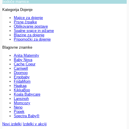
bodoče mamice.
Kategorija Dojenje
Majice za dojenje
Prsne črpalke
Oblikovanje postave
Spalne srajce in pižame
Blazine za dojenje
Pripomočki za dojenje
Blagovne znamke
Anita Maternity
Baby Nova
Cache Coeur
Carriwell
Doomoo
Ergobaby
FridaMom
Haakaa
KikkaBoo
Koala Babycare
Lansinoh
Momcozy
Neno
Popek
Spectra Baby®
Novi izdelki
Izdelki v akciji