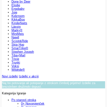
Done by Deer
Elodie
Ergobaby
Joie
Kidzroom
KikkaBoo
Kinderfeets
Lässig
Marky®
MiniMeis
Najell
Scoot&Ride
Skip Hop
SmarTrike®
Stephen Joseph
Tiba+Marl
Trixie
Trunki
Voksi
Wildride®
Novi izdelki
Izdelki v akciji
Naj bo potovanje ali potepanje z otrokom čimbolj prijetno! Izdelki za
brezskrben družinski dopust.
Kategorija Igranje
Po starosti otroka
0+ Novorojenček