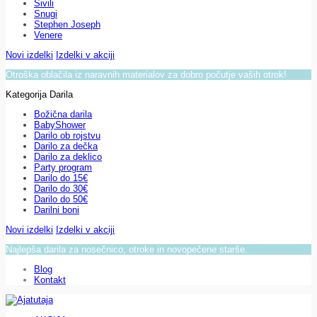
Sivili
Snugi
Stephen Joseph
Venere
Novi izdelki
Izdelki v akciji
Otroška oblačila iz naravnih materialov za dobro počutje vaših otrok!
Kategorija Darila
Božična darila
BabyShower
Darilo ob rojstvu
Darilo za dečka
Darilo za deklico
Party program
Darilo do 15€
Darilo do 30€
Darilo do 50€
Darilni boni
Novi izdelki
Izdelki v akciji
Najlepša darila za nosečnico, otroke in novopečene starše.
Blog
Kontakt