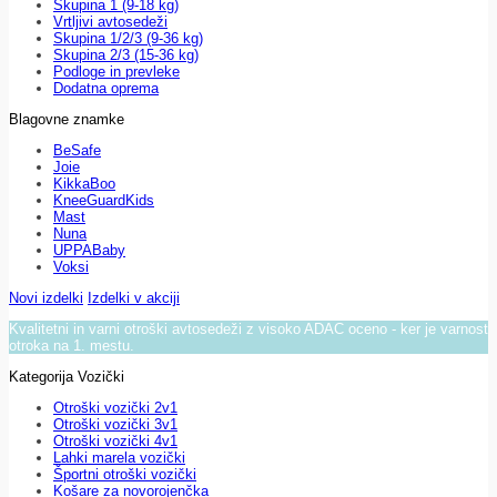
Skupina 1 (9-18 kg)
Vrtljivi avtosedeži
Skupina 1/2/3 (9-36 kg)
Skupina 2/3 (15-36 kg)
Podloge in prevleke
Dodatna oprema
Blagovne znamke
BeSafe
Joie
KikkaBoo
KneeGuardKids
Mast
Nuna
UPPABaby
Voksi
Novi izdelki
Izdelki v akciji
Kvalitetni in varni otroški avtosedeži z visoko ADAC oceno - ker je varnost
otroka na 1. mestu.
Kategorija Vozički
Otroški vozički 2v1
Otroški vozički 3v1
Otroški vozički 4v1
Lahki marela vozički
Športni otroški vozički
Košare za novorojenčka