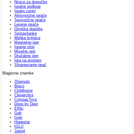
Ninice za dojenčke
Igralne podloge
Igralni centri
Aktivnostne igrače
Senzorične igrače
Lesene igrače
Otroška glasbila
Sestavljanke
Mehke knjigice
Magnetne igre
Igranje vlog
Miselne igre
Družabne igre
Igra na prostem
Shranjevanje igrač
Blagovne znamke
3Sprouts
Bieco
Childhome
Cleverclixx
CompacToys
Done by Deer
Effiki
Galt
Goki
Hoppstar
IGLU
Janod