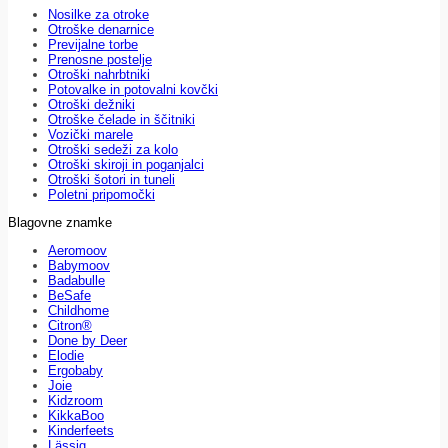
Nosilke za otroke
Otroške denarnice
Previjalne torbe
Prenosne postelje
Otroški nahrbtniki
Potovalke in potovalni kovčki
Otroški dežniki
Otroške čelade in ščitniki
Vozički marele
Otroški sedeži za kolo
Otroški skiroji in poganjalci
Otroški šotori in tuneli
Poletni pripomočki
Blagovne znamke
Aeromoov
Babymoov
Badabulle
BeSafe
Childhome
Citron®
Done by Deer
Elodie
Ergobaby
Joie
Kidzroom
KikkaBoo
Kinderfeets
Lässig