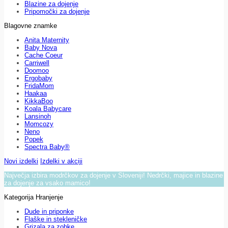
Blazine za dojenje
Pripomočki za dojenje
Blagovne znamke
Anita Maternity
Baby Nova
Cache Coeur
Carriwell
Doomoo
Ergobaby
FridaMom
Haakaa
KikkaBoo
Koala Babycare
Lansinoh
Momcozy
Neno
Popek
Spectra Baby®
Novi izdelki
Izdelki v akciji
Največja izbira modrčkov za dojenje v Sloveniji! Nedrčki, majice in blazine
za dojenje za vsako mamico!
Kategorija Hranjenje
Dude in priponke
Flaške in stekleničke
Grizala za zobke