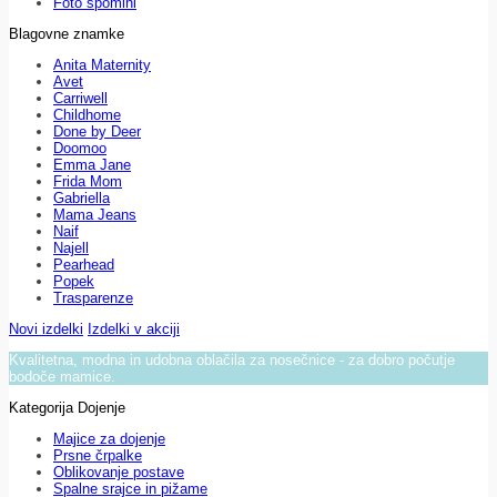
Foto spomini
Blagovne znamke
Anita Maternity
Avet
Carriwell
Childhome
Done by Deer
Doomoo
Emma Jane
Frida Mom
Gabriella
Mama Jeans
Naif
Najell
Pearhead
Popek
Trasparenze
Novi izdelki
Izdelki v akciji
Kvalitetna, modna in udobna oblačila za nosečnice - za dobro počutje
bodoče mamice.
Kategorija Dojenje
Majice za dojenje
Prsne črpalke
Oblikovanje postave
Spalne srajce in pižame