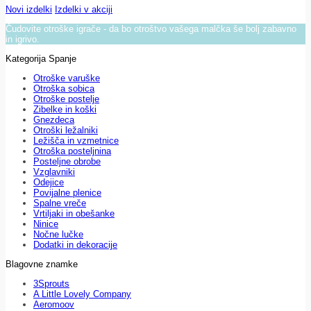
Novi izdelki
Izdelki v akciji
Čudovite otroške igrače - da bo otroštvo vašega malčka še bolj zabavno
in igrivo.
Kategorija Spanje
Otroške varuške
Otroška sobica
Otroške postelje
Zibelke in koški
Gnezdeca
Otroški ležalniki
Ležišča in vzmetnice
Otroška posteljnina
Posteljne obrobe
Vzglavniki
Odejice
Povijalne plenice
Spalne vreče
Vrtiljaki in obešanke
Ninice
Nočne lučke
Dodatki in dekoracije
Blagovne znamke
3Sprouts
A Little Lovely Company
Aeromoov