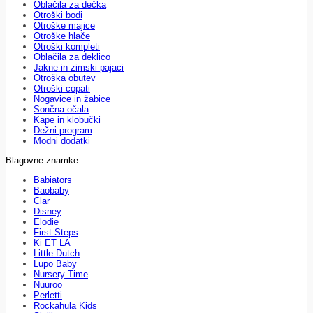
Oblačila za dečka
Otroški bodi
Otroške majice
Otroške hlače
Otroški kompleti
Oblačila za deklico
Jakne in zimski pajaci
Otroška obutev
Otroški copati
Nogavice in žabice
Sončna očala
Kape in klobučki
Dežni program
Modni dodatki
Blagovne znamke
Babiators
Baobaby
Clar
Disney
Elodie
First Steps
Ki ET LA
Little Dutch
Lupo Baby
Nursery Time
Nuuroo
Perletti
Rockahula Kids