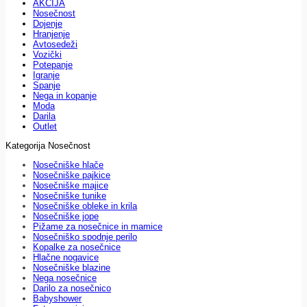
AKCIJA
Nosečnost
Dojenje
Hranjenje
Avtosedeži
Vozički
Potepanje
Igranje
Spanje
Nega in kopanje
Moda
Darila
Outlet
Kategorija Nosečnost
Nosečniške hlače
Nosečniške pajkice
Nosečniške majice
Nosečniške tunike
Nosečniške obleke in krila
Nosečniške jope
Pižame za nosečnice in mamice
Nosečniško spodnje perilo
Kopalke za nosečnice
Hlačne nogavice
Nosečniške blazine
Nega nosečnice
Darilo za nosečnico
Babyshower