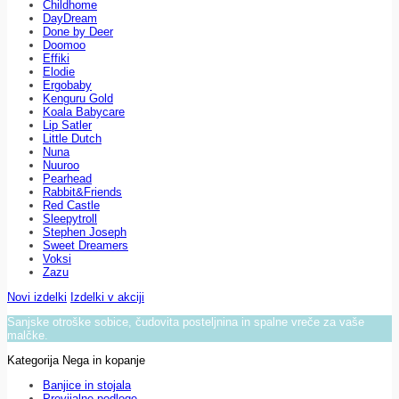
Childhome
DayDream
Done by Deer
Doomoo
Effiki
Elodie
Ergobaby
Kenguru Gold
Koala Babycare
Lip Satler
Little Dutch
Nuna
Nuuroo
Pearhead
Rabbit&Friends
Red Castle
Sleepytroll
Stephen Joseph
Sweet Dreamers
Voksi
Zazu
Novi izdelki
Izdelki v akciji
Sanjske otroške sobice, čudovita posteljnina in spalne vreče za vaše
malčke.
Kategorija Nega in kopanje
Banjice in stojala
Previjalne podloge