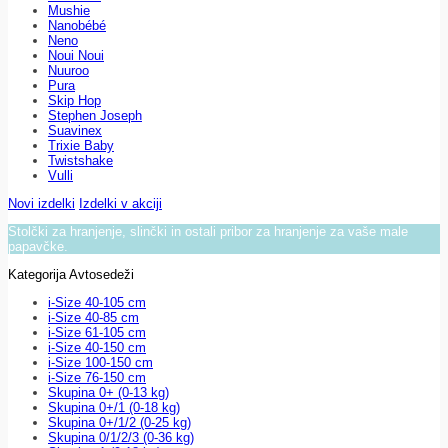
Mushie
Nanobébé
Neno
Noui Noui
Nuuroo
Pura
Skip Hop
Stephen Joseph
Suavinex
Trixie Baby
Twistshake
Vulli
Novi izdelki
Izdelki v akciji
Stolčki za hranjenje, slinčki in ostali pribor za hranjenje za vaše male
papavčke.
Kategorija Avtosedeži
i-Size 40-105 cm
i-Size 40-85 cm
i-Size 61-105 cm
i-Size 40-150 cm
i-Size 100-150 cm
i-Size 76-150 cm
Skupina 0+ (0-13 kg)
Skupina 0+/1 (0-18 kg)
Skupina 0+/1/2 (0-25 kg)
Skupina 0/1/2/3 (0-36 kg)