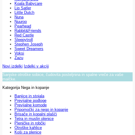
Koala Babycare
Lip Satler
Little Dutch
Nuna
Nuuroo
Pearhead
Rabbit&Friends
Red Castle
Sleepytroll
Stephen Joseph
Sweet Dreamers
Voksi
Zazu
Novi izdelki
Izdelki v akciji
Sanjske otroške sobice, čudovita posteljnina in spalne vreče za vaše
malčke.
Kategorija Nega in kopanje
Banjice in stojala
Previjalne podloge
Previjalne komode
Pripomočki za nego in kopanje
Brisače in kopalni plašči
Tetra in muslin plenice
Pleničke in robčki
Otroške kahlice
Koši za plenice