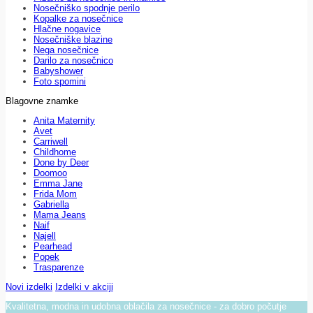
Nosečniško spodnje perilo
Kopalke za nosečnice
Hlačne nogavice
Nosečniške blazine
Nega nosečnice
Darilo za nosečnico
Babyshower
Foto spomini
Blagovne znamke
Anita Maternity
Avet
Carriwell
Childhome
Done by Deer
Doomoo
Emma Jane
Frida Mom
Gabriella
Mama Jeans
Naif
Najell
Pearhead
Popek
Trasparenze
Novi izdelki
Izdelki v akciji
Kvalitetna, modna in udobna oblačila za nosečnice - za dobro počutje