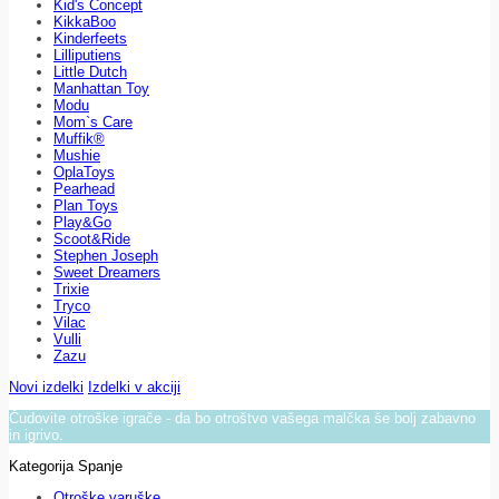
Kid's Concept
KikkaBoo
Kinderfeets
Lilliputiens
Little Dutch
Manhattan Toy
Modu
Mom`s Care
Muffik®
Mushie
OplaToys
Pearhead
Plan Toys
Play&Go
Scoot&Ride
Stephen Joseph
Sweet Dreamers
Trixie
Tryco
Vilac
Vulli
Zazu
Novi izdelki
Izdelki v akciji
Čudovite otroške igrače - da bo otroštvo vašega malčka še bolj zabavno
in igrivo.
Kategorija Spanje
Otroške varuške