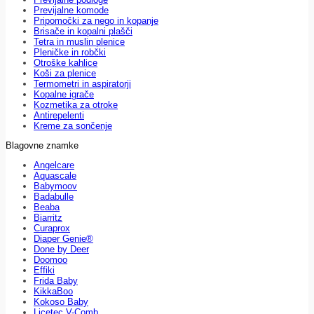
Previjalne komode
Pripomočki za nego in kopanje
Brisače in kopalni plašči
Tetra in muslin plenice
Pleničke in robčki
Otroške kahlice
Koši za plenice
Termometri in aspiratorji
Kopalne igrače
Kozmetika za otroke
Antirepelenti
Kreme za sončenje
Blagovne znamke
Angelcare
Aquascale
Babymoov
Badabulle
Beaba
Biarritz
Curaprox
Diaper Genie®
Done by Deer
Doomoo
Effiki
Frida Baby
KikkaBoo
Kokoso Baby
Licetec V-Comb