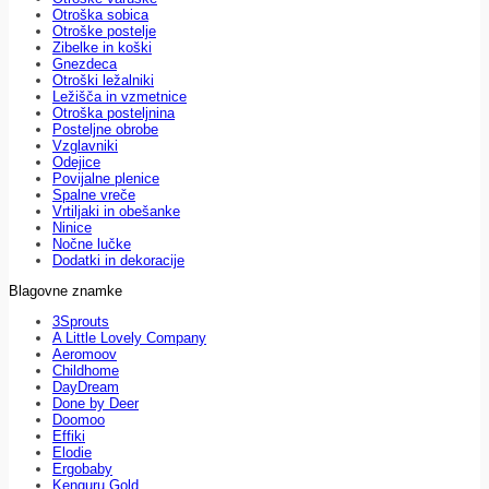
Otroška sobica
Otroške postelje
Zibelke in koški
Gnezdeca
Otroški ležalniki
Ležišča in vzmetnice
Otroška posteljnina
Posteljne obrobe
Vzglavniki
Odejice
Povijalne plenice
Spalne vreče
Vrtiljaki in obešanke
Ninice
Nočne lučke
Dodatki in dekoracije
Blagovne znamke
3Sprouts
A Little Lovely Company
Aeromoov
Childhome
DayDream
Done by Deer
Doomoo
Effiki
Elodie
Ergobaby
Kenguru Gold