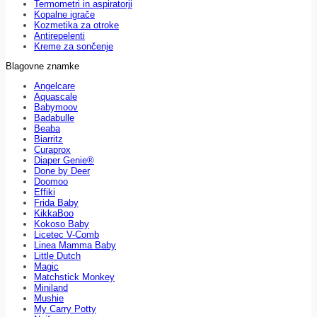
Termometri in aspiratorji
Kopalne igrače
Kozmetika za otroke
Antirepelenti
Kreme za sončenje
Blagovne znamke
Angelcare
Aquascale
Babymoov
Badabulle
Beaba
Biarritz
Curaprox
Diaper Genie®
Done by Deer
Doomoo
Effiki
Frida Baby
KikkaBoo
Kokoso Baby
Licetec V-Comb
Linea Mamma Baby
Little Dutch
Magic
Matchstick Monkey
Miniland
Mushie
My Carry Potty