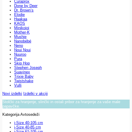
Curaprox
Done by Deer
Dr. Brown’s
Elodie
Haakaa
KAOS
Minikoioi
Mother-K
Mushie
Nanobébé
Neno
Noui Noui
Nuuroo
Pura
Skip Hop
Stephen Joseph
Suavinex
Trixie Baby
Twistshake
Vulli
Novi izdelki
Izdelki v akciji
Stolčki za hranjenje, slinčki in ostali pribor za hranjenje za vaše male
papavčke.
Kategorija Avtosedeži
i-Size 40-105 cm
i-Size 40-85 cm
i-Size 61-105 cm