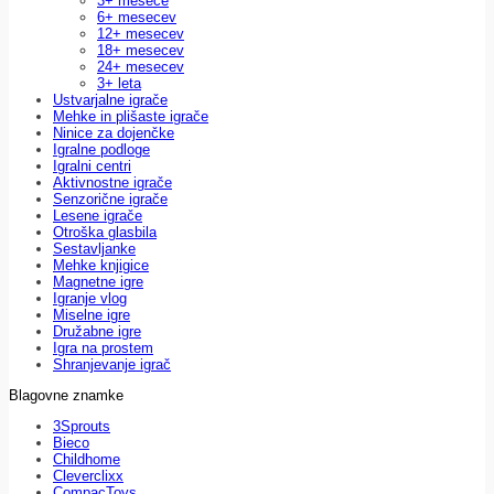
3+ mesece
6+ mesecev
12+ mesecev
18+ mesecev
24+ mesecev
3+ leta
Ustvarjalne igrače
Mehke in plišaste igrače
Ninice za dojenčke
Igralne podloge
Igralni centri
Aktivnostne igrače
Senzorične igrače
Lesene igrače
Otroška glasbila
Sestavljanke
Mehke knjigice
Magnetne igre
Igranje vlog
Miselne igre
Družabne igre
Igra na prostem
Shranjevanje igrač
Blagovne znamke
3Sprouts
Bieco
Childhome
Cleverclixx
CompacToys