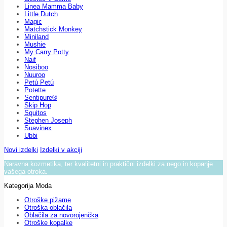
Linea Mamma Baby
Little Dutch
Magic
Matchstick Monkey
Miniland
Mushie
My Carry Potty
Naif
Nosiboo
Nuuroo
Petú Petú
Potette
Sentipure®
Skip Hop
Squitos
Stephen Joseph
Suavinex
Ubbi
Novi izdelki
Izdelki v akciji
Naravna kozmetika, ter kvalitetni in praktični izdelki za nego in kopanje
vašega otroka.
Kategorija Moda
Otroške pižame
Otroška oblačila
Oblačila za novorojenčka
Otroške kopalke