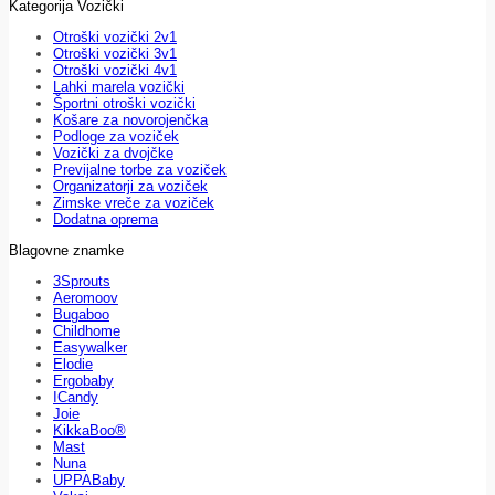
Kategorija Vozički
Otroški vozički 2v1
Otroški vozički 3v1
Otroški vozički 4v1
Lahki marela vozički
Športni otroški vozički
Košare za novorojenčka
Podloge za voziček
Vozički za dvojčke
Previjalne torbe za voziček
Organizatorji za voziček
Zimske vreče za voziček
Dodatna oprema
Blagovne znamke
3Sprouts
Aeromoov
Bugaboo
Childhome
Easywalker
Elodie
Ergobaby
ICandy
Joie
KikkaBoo®
Mast
Nuna
UPPABaby