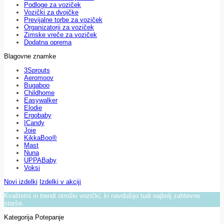
Podloge za voziček
Vozički za dvojčke
Previjalne torbe za voziček
Organizatorji za voziček
Zimske vreče za voziček
Dodatna oprema
Blagovne znamke
3Sprouts
Aeromoov
Bugaboo
Childhome
Easywalker
Elodie
Ergobaby
ICandy
Joie
KikkaBoo®
Mast
Nuna
UPPABaby
Voksi
Novi izdelki
Izdelki v akciji
Kvalitetni in trendi otroški vozički, ki navdušijo tudi najbolj zahtevne
starše.
Kategorija Potepanje