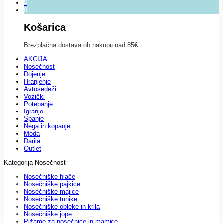
0
0
Košarica
Brezplačna dostava ob nakupu nad 85€
AKCIJA
Nosečnost
Dojenje
Hranjenje
Avtosedeži
Vozički
Potepanje
Igranje
Spanje
Nega in kopanje
Moda
Darila
Outlet
Kategorija Nosečnost
Nosečniške hlače
Nosečniške pajkice
Nosečniške majice
Nosečniške tunike
Nosečniške obleke in krila
Nosečniške jope
Pižame za nosečnice in mamice