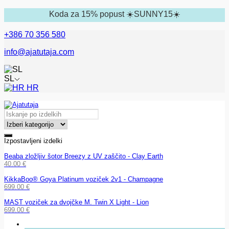
Koda za 15% popust ☀️SUNNY15☀️
+386 70 356 580
info@ajatutaja.com
SL
HR
Izpostavljeni izdelki
Beaba zložljiv šotor Breezy z UV zaščito - Clay Earth
40.00
€
KikkaBoo® Goya Platinum voziček 2v1 - Champagne
699.00
€
MAST voziček za dvojčke M. Twin X Light - Lion
699.00
€