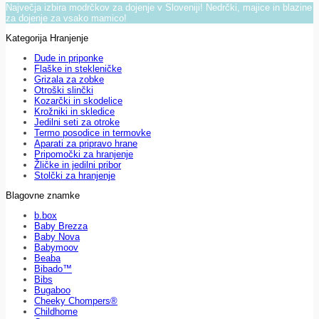
Največja izbira modrčkov za dojenje v Sloveniji! Nedrčki, majice in blazine
za dojenje za vsako mamico!
Kategorija Hranjenje
Dude in priponke
Flaške in stekleničke
Grizala za zobke
Otroški slinčki
Kozarčki in skodelice
Krožniki in skledice
Jedilni seti za otroke
Termo posodice in termovke
Aparati za pripravo hrane
Pripomočki za hranjenje
Žličke in jedilni pribor
Stolčki za hranjenje
Blagovne znamke
b.box
Baby Brezza
Baby Nova
Babymoov
Beaba
Bibado™
Bibs
Bugaboo
Cheeky Chompers®
Childhome