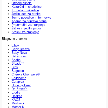
Otroški slinčki
Kozarčki in skodelice
Krožniki in skledice
Jedilni seti za otroke
Termo posodice in termovke
Aparati za pripravo hrane
Pripomočki za hranjenje
Žličke in jedilni pribor
Stolčki za hranjenje
Blagovne znamke
b.box
Baby Brezza
Baby Nova
Babymoov
Beaba
Bibado™
Bibs
Bugaboo
Cheeky Chompers®
Childhome
Curaprox
Done by Deer
Dr. Brown’s
Elodie
Haakaa
KAOS
Minikoioi
Mother-K