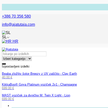
+386 70 356 580
info@ajatutaja.com
SL
HR
Izpostavljeni izdelki
Beaba zložljiv šotor Breezy z UV zaščito - Clay Earth
40.00
€
KikkaBoo® Goya Platinum voziček 2v1 - Champagne
699.00
€
MAST voziček za dvojčke M. Twin X Light - Lion
699.00
€