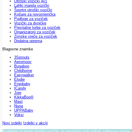
Otroški vozički 4v1
Lahki marela vozički
Športni otroški vozički
Košare za novorojenčka
Podloge za voziček
Vozički za dvojčke
Previjalne torbe za voziček
Organizatorji za voziček
Zimske vreče za voziček
Dodatna oprema
Blagovne znamke
3Sprouts
Aeromoov
Bugaboo
Childhome
Easywalker
Elodie
Ergobaby
ICandy
Joie
KikkaBoo®
Mast
Nuna
UPPABaby
Voksi
Novi izdelki
Izdelki v akciji
Kvalitetni in trendi otroški vozički, ki navdušijo tudi najbolj zahtevne starše.