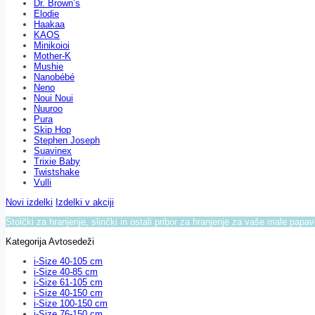
Dr. Brown’s
Elodie
Haakaa
KAOS
Minikoioi
Mother-K
Mushie
Nanobébé
Neno
Noui Noui
Nuuroo
Pura
Skip Hop
Stephen Joseph
Suavinex
Trixie Baby
Twistshake
Vulli
Novi izdelki
Izdelki v akciji
Stolčki za hranjenje, slinčki in ostali pribor za hranjenje za vaše male papa
Kategorija Avtosedeži
i-Size 40-105 cm
i-Size 40-85 cm
i-Size 61-105 cm
i-Size 40-150 cm
i-Size 100-150 cm
i-Size 76-150 cm