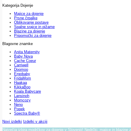
Kategorija Dojenje
Majice za dojenje
Prsne črpalke
Oblikovanje postave
Spalne srajce in pižame
Blazine za dojenje
Pripomočki za dojenje
Blagovne znamke
Anita Maternity
Baby Nova
Cache Coeur
Carriwell
Doomoo
Ergobaby
FridaMom
Haakaa
KikkaBoo
Koala Babycare
Lansinoh
Momcozy
Neno
Popek
Spectra Baby®
Novi izdelki
Izdelki v akciji
Največja izbira modrčkov za dojenje v Sloveniji! Nedrčki, majice in blazine