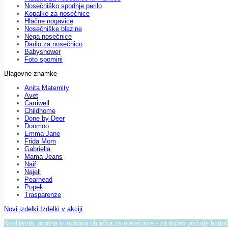
Nosečniško spodnje perilo
Kopalke za nosečnice
Hlačne nogavice
Nosečniške blazine
Nega nosečnice
Darilo za nosečnico
Babyshower
Foto spomini
Blagovne znamke
Anita Maternity
Avet
Carriwell
Childhome
Done by Deer
Doomoo
Emma Jane
Frida Mom
Gabriella
Mama Jeans
Naif
Najell
Pearhead
Popek
Trasparenze
Novi izdelki
Izdelki v akciji
Kvalitetna, modna in udobna oblačila za nosečnice - za dobro počutje bod