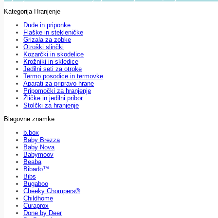
Kategorija Hranjenje
Dude in priponke
Flaške in stekleničke
Grizala za zobke
Otroški slinčki
Kozarčki in skodelice
Krožniki in skledice
Jedilni seti za otroke
Termo posodice in termovke
Aparati za pripravo hrane
Pripomočki za hranjenje
Žličke in jedilni pribor
Stolčki za hranjenje
Blagovne znamke
b.box
Baby Brezza
Baby Nova
Babymoov
Beaba
Bibado™
Bibs
Bugaboo
Cheeky Chompers®
Childhome
Curaprox
Done by Deer