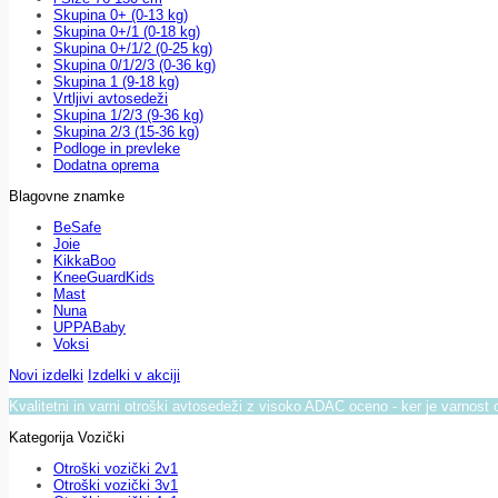
Skupina 0+ (0-13 kg)
Skupina 0+/1 (0-18 kg)
Skupina 0+/1/2 (0-25 kg)
Skupina 0/1/2/3 (0-36 kg)
Skupina 1 (9-18 kg)
Vrtljivi avtosedeži
Skupina 1/2/3 (9-36 kg)
Skupina 2/3 (15-36 kg)
Podloge in prevleke
Dodatna oprema
Blagovne znamke
BeSafe
Joie
KikkaBoo
KneeGuardKids
Mast
Nuna
UPPABaby
Voksi
Novi izdelki
Izdelki v akciji
Kvalitetni in varni otroški avtosedeži z visoko ADAC oceno - ker je varnost 
Kategorija Vozički
Otroški vozički 2v1
Otroški vozički 3v1