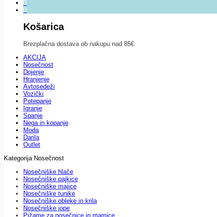
0
0
Košarica
Brezplačna dostava ob nakupu nad 85€
AKCIJA
Nosečnost
Dojenje
Hranjenje
Avtosedeži
Vozički
Potepanje
Igranje
Spanje
Nega in kopanje
Moda
Darila
Outlet
Kategorija Nosečnost
Nosečniške hlače
Nosečniške pajkice
Nosečniške majice
Nosečniške tunike
Nosečniške obleke in krila
Nosečniške jope
Pižame za nosečnice in mamice