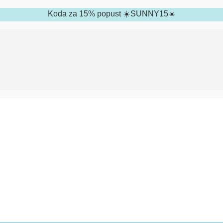
Koda za 15% popust ☀️SUNNY15☀️