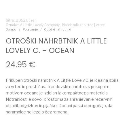
Šifra: 11052.Ocean
Oznake:
A Little Lovely Company
|
Nahrbtnik za vrtec
|
vrtec
Domov
/
Potepanje
/
Otroški nahrbtniki
OTROŠKI NAHRBTNIK A LITTLE
LOVELY C. – OCEAN
24.95
€
Prikupen otroški nahrbtnik A Little Lovely C. je idealna izbira
za vrtec in prosti čas. Trendovski nahrbtnik s prikupnim
motivom oceana je izdelan iz kompaktnega materiala.
Notranjost je dovolj prostorna za shranjevanje rezervnih
oblačil, prigrizkov in pijačke. Dodani paski omogočajo, da
naramnice ne lezejo čez ramena.