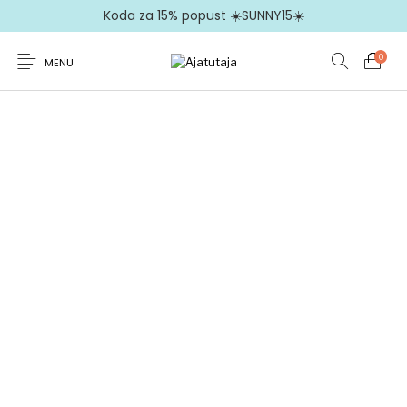
Koda za 15% popust ☀️SUNNY15☀️
0
MENU