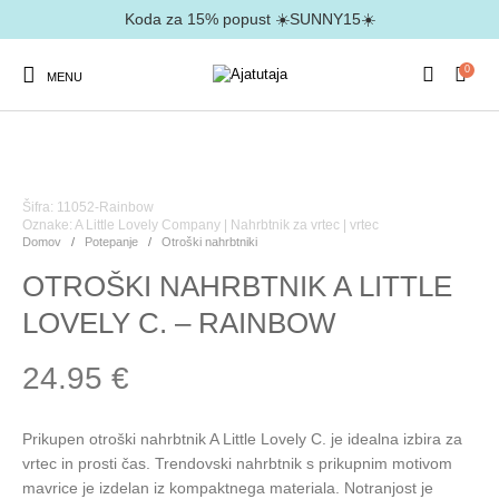
Koda za 15% popust ☀️SUNNY15☀️
0
MENU
Šifra: 11052-Rainbow
Oznake:
A Little Lovely Company
|
Nahrbtnik za vrtec
|
vrtec
Domov
/
Potepanje
/
Otroški nahrbtniki
OTROŠKI NAHRBTNIK A LITTLE
LOVELY C. – RAINBOW
24.95
€
Prikupen otroški nahrbtnik A Little Lovely C. je idealna izbira za
vrtec in prosti čas. Trendovski nahrbtnik s prikupnim motivom
mavrice je izdelan iz kompaktnega materiala. Notranjost je