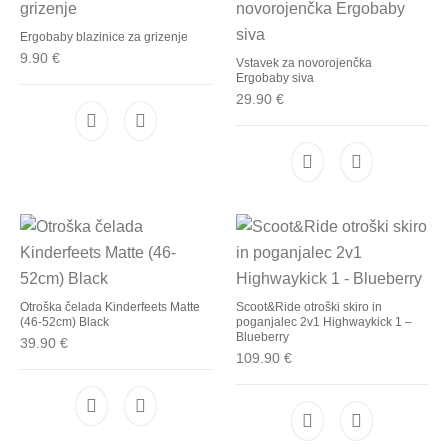
Ergobaby blazinice za grizenje
9.90
€
Vstavek za novorojenčka
Ergobaby siva
29.90
€
Otroška čelada Kinderfeets Matte
Scoot&Ride otroški skiro in
(46-52cm) Black
poganjalec 2v1 Highwaykick 1 –
Blueberry
39.90
€
109.90
€