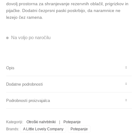
dovolj prostorna za shranjevanje rezervnih oblačil, prigrizkov in
pijačke. Dodatni čezprsni paski poskrbijo, da naramnice ne
lezejo čez ramena.
Na voljo po naročilu
Opis
Dodatne podrobnosti
Podrobnosti proizvajalca
Kategoriji:
Otroški nahrbtniki
|
Potepanje
Brands:
A Little Lovely Company
Potepanje