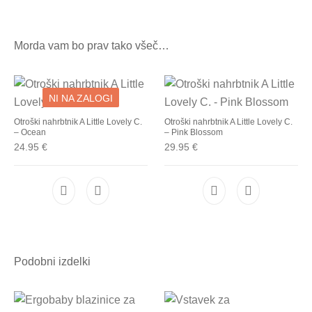
Morda vam bo prav tako všeč…
NI NA ZALOGI
Otroški nahrbtnik A Little Lovely C.
Otroški nahrbtnik A Little Lovely C.
– Ocean
– Pink Blossom
24.95
€
29.95
€
Podobni izdelki