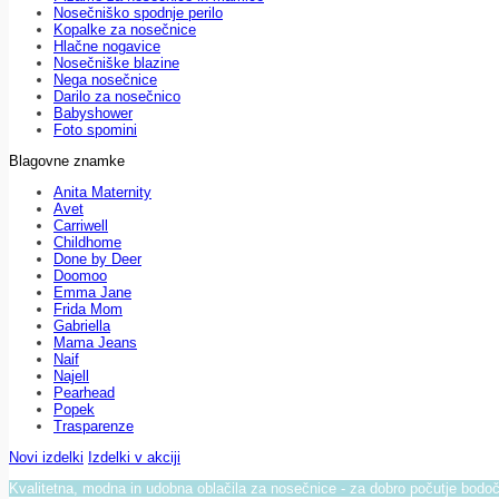
Nosečniško spodnje perilo
Kopalke za nosečnice
Hlačne nogavice
Nosečniške blazine
Nega nosečnice
Darilo za nosečnico
Babyshower
Foto spomini
Blagovne znamke
Anita Maternity
Avet
Carriwell
Childhome
Done by Deer
Doomoo
Emma Jane
Frida Mom
Gabriella
Mama Jeans
Naif
Najell
Pearhead
Popek
Trasparenze
Novi izdelki
Izdelki v akciji
Kvalitetna, modna in udobna oblačila za nosečnice - za dobro počutje bod