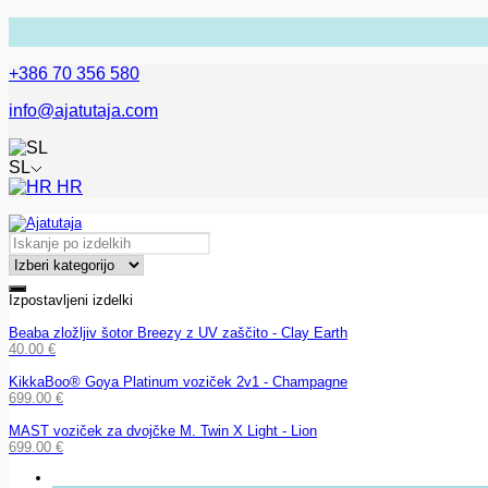
+386 70 356 580
info@ajatutaja.com
SL
HR
Izpostavljeni izdelki
Beaba zložljiv šotor Breezy z UV zaščito - Clay Earth
40.00
€
KikkaBoo® Goya Platinum voziček 2v1 - Champagne
699.00
€
MAST voziček za dvojčke M. Twin X Light - Lion
699.00
€