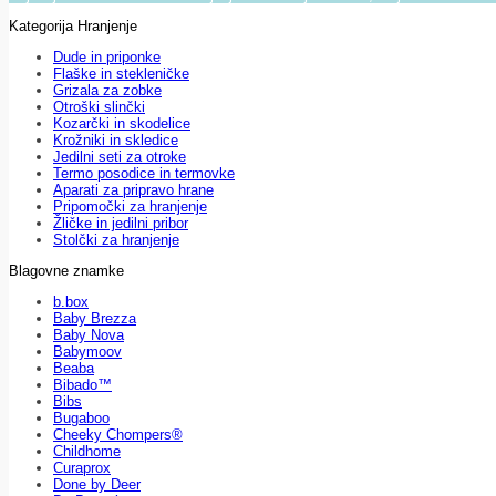
Kategorija Hranjenje
Dude in priponke
Flaške in stekleničke
Grizala za zobke
Otroški slinčki
Kozarčki in skodelice
Krožniki in skledice
Jedilni seti za otroke
Termo posodice in termovke
Aparati za pripravo hrane
Pripomočki za hranjenje
Žličke in jedilni pribor
Stolčki za hranjenje
Blagovne znamke
b.box
Baby Brezza
Baby Nova
Babymoov
Beaba
Bibado™
Bibs
Bugaboo
Cheeky Chompers®
Childhome
Curaprox
Done by Deer