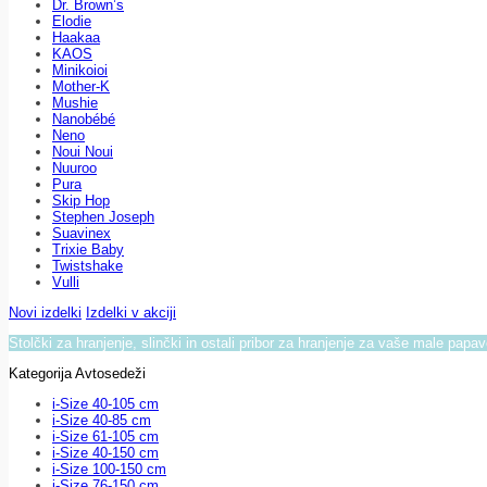
Dr. Brown’s
Elodie
Haakaa
KAOS
Minikoioi
Mother-K
Mushie
Nanobébé
Neno
Noui Noui
Nuuroo
Pura
Skip Hop
Stephen Joseph
Suavinex
Trixie Baby
Twistshake
Vulli
Novi izdelki
Izdelki v akciji
Stolčki za hranjenje, slinčki in ostali pribor za hranjenje za vaše male papa
Kategorija Avtosedeži
i-Size 40-105 cm
i-Size 40-85 cm
i-Size 61-105 cm
i-Size 40-150 cm
i-Size 100-150 cm
i-Size 76-150 cm