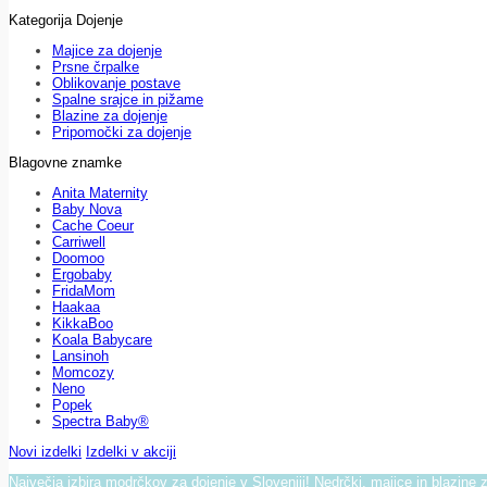
Kategorija Dojenje
Majice za dojenje
Prsne črpalke
Oblikovanje postave
Spalne srajce in pižame
Blazine za dojenje
Pripomočki za dojenje
Blagovne znamke
Anita Maternity
Baby Nova
Cache Coeur
Carriwell
Doomoo
Ergobaby
FridaMom
Haakaa
KikkaBoo
Koala Babycare
Lansinoh
Momcozy
Neno
Popek
Spectra Baby®
Novi izdelki
Izdelki v akciji
Največja izbira modrčkov za dojenje v Sloveniji! Nedrčki, majice in blazine