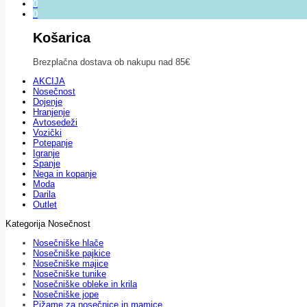
0
0
Košarica
Brezplačna dostava ob nakupu nad 85€
AKCIJA
Nosečnost
Dojenje
Hranjenje
Avtosedeži
Vozički
Potepanje
Igranje
Spanje
Nega in kopanje
Moda
Darila
Outlet
Kategorija Nosečnost
Nosečniške hlače
Nosečniške pajkice
Nosečniške majice
Nosečniške tunike
Nosečniške obleke in krila
Nosečniške jope
Pižame za nosečnice in mamice