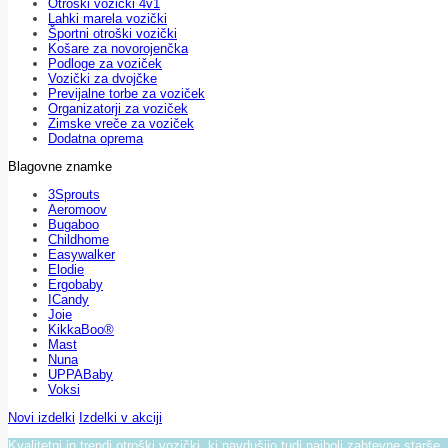
Otroški vozički 4v1
Lahki marela vozički
Športni otroški vozički
Košare za novorojenčka
Podloge za voziček
Vozički za dvojčke
Previjalne torbe za voziček
Organizatorji za voziček
Zimske vreče za voziček
Dodatna oprema
Blagovne znamke
3Sprouts
Aeromoov
Bugaboo
Childhome
Easywalker
Elodie
Ergobaby
ICandy
Joie
KikkaBoo®
Mast
Nuna
UPPABaby
Voksi
Novi izdelki
Izdelki v akciji
Kvalitetni in trendi otroški vozički, ki navdušijo tudi najbolj zahtevne starše.