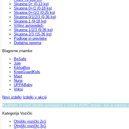
Skupina 0+ (0-13 kg)
Skupina 0+/1 (0-18 kg)
Skupina 0+/1/2 (0-25 kg)
Skupina 0/1/2/3 (0-36 kg)
Skupina 1 (9-18 kg)
Vrtljivi avtosedeži
Skupina 1/2/3 (9-36 kg)
Skupina 2/3 (15-36 kg)
Podloge in prevleke
Dodatna oprema
Blagovne znamke
BeSafe
Joie
KikkaBoo
KneeGuardKids
Mast
Nuna
UPPABaby
Voksi
Novi izdelki
Izdelki v akciji
Kvalitetni in varni otroški avtosedeži z visoko ADAC oceno - ker je varnost 
Kategorija Vozički
Otroški vozički 2v1
Otroški vozički 3v1