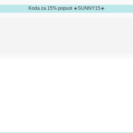
Koda za 15% popust ☀️SUNNY15☀️