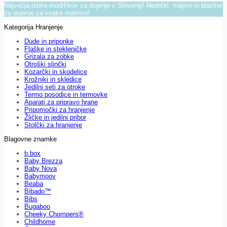
Največja izbira modrčkov za dojenje v Sloveniji! Nedrčki, majice in blazine
za dojenje za vsako mamico!
Kategorija Hranjenje
Dude in priponke
Flaške in stekleničke
Grizala za zobke
Otroški slinčki
Kozarčki in skodelice
Krožniki in skledice
Jedilni seti za otroke
Termo posodice in termovke
Aparati za pripravo hrane
Pripomočki za hranjenje
Žličke in jedilni pribor
Stolčki za hranjenje
Blagovne znamke
b.box
Baby Brezza
Baby Nova
Babymoov
Beaba
Bibado™
Bibs
Bugaboo
Cheeky Chompers®
Childhome