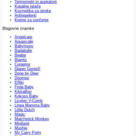
Termometri in aspiratorji
Kopalne igrače
Kozmetika za otroke
Antirepelenti
Kreme za sončenje
Blagovne znamke
Angelcare
Aquascale
Babymoov
Badabulle
Beaba
Biarritz
Curaprox
Diaper Genie®
Done by Deer
Doomoo
Effiki
Frida Baby
KikkaBoo
Kokoso Baby
Licetec V-Comb
Linea Mamma Baby
Little Dutch
Magic
Matchstick Monkey
Miniland
Mushie
My Carry Potty