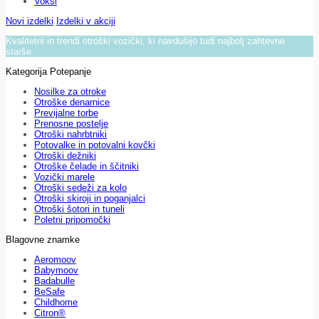
Voksi
Novi izdelki
Izdelki v akciji
Kvalitetni in trendi otroški vozički, ki navdušijo tudi najbolj zahtevne
starše.
Kategorija Potepanje
Nosilke za otroke
Otroške denarnice
Previjalne torbe
Prenosne postelje
Otroški nahrbtniki
Potovalke in potovalni kovčki
Otroški dežniki
Otroške čelade in ščitniki
Vozički marele
Otroški sedeži za kolo
Otroški skiroji in poganjalci
Otroški šotori in tuneli
Poletni pripomočki
Blagovne znamke
Aeromoov
Babymoov
Badabulle
BeSafe
Childhome
Citron®