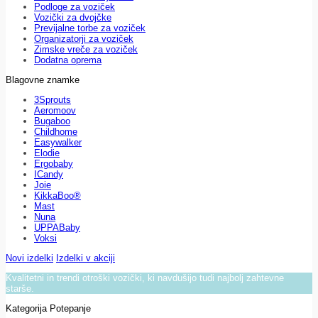
Podloge za voziček
Vozički za dvojčke
Previjalne torbe za voziček
Organizatorji za voziček
Zimske vreče za voziček
Dodatna oprema
Blagovne znamke
3Sprouts
Aeromoov
Bugaboo
Childhome
Easywalker
Elodie
Ergobaby
ICandy
Joie
KikkaBoo®
Mast
Nuna
UPPABaby
Voksi
Novi izdelki
Izdelki v akciji
Kvalitetni in trendi otroški vozički, ki navdušijo tudi najbolj zahtevne
starše.
Kategorija Potepanje