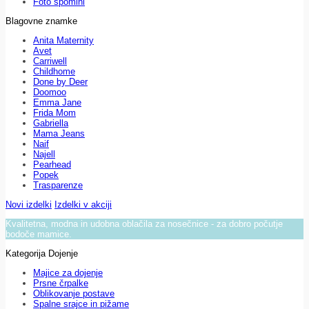
Foto spomini
Blagovne znamke
Anita Maternity
Avet
Carriwell
Childhome
Done by Deer
Doomoo
Emma Jane
Frida Mom
Gabriella
Mama Jeans
Naif
Najell
Pearhead
Popek
Trasparenze
Novi izdelki
Izdelki v akciji
Kvalitetna, modna in udobna oblačila za nosečnice - za dobro počutje
bodoče mamice.
Kategorija Dojenje
Majice za dojenje
Prsne črpalke
Oblikovanje postave
Spalne srajce in pižame