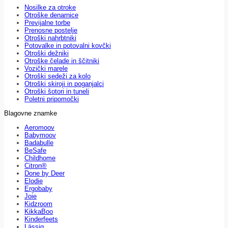
Nosilke za otroke
Otroške denarnice
Previjalne torbe
Prenosne postelje
Otroški nahrbtniki
Potovalke in potovalni kovčki
Otroški dežniki
Otroške čelade in ščitniki
Vozički marele
Otroški sedeži za kolo
Otroški skiroji in poganjalci
Otroški šotori in tuneli
Poletni pripomočki
Blagovne znamke
Aeromoov
Babymoov
Badabulle
BeSafe
Childhome
Citron®
Done by Deer
Elodie
Ergobaby
Joie
Kidzroom
KikkaBoo
Kinderfeets
Lässig