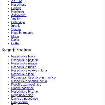
AKCIJA
Nosečnost
Dojenje
Hranjenje
Avtosedeži
Vozički
Potepanje
Igranje
Spanje
Nega in kopanje
Moda
Darila
Outlet
Kategorija Nosečnost
Nosečniške hlače
Nosečniške pajkice
Nosečniške majice
Nosečniške tunike
Nosečniške obleke in krila
Nosečniške jope
Pižame za nosečnice in mamice
Nosečniško spodnje perilo
Kopalke za nosečnice
Hlačne nogavice
Nosečniške blazine
Nega nosečnice
Darilo za nosečnico
Babyshower