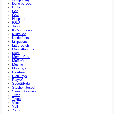
Done by Deer
Effiki
Galt
Goki
Hoppstar
IGLU
Janod
Kid's Concept
KikkaBoo
Kinderfeets
Lilliputiens
Little Dutch
Manhattan Toy
Modu
Mom`s Care
Muffik®
Mushie
OplaToys
Pearhead
Plan Toys
Play&Go
Scoot&Ride
Stephen Joseph
Sweet Dreamers
Trixie
Tryco
Vilac
Vulli
Zazu