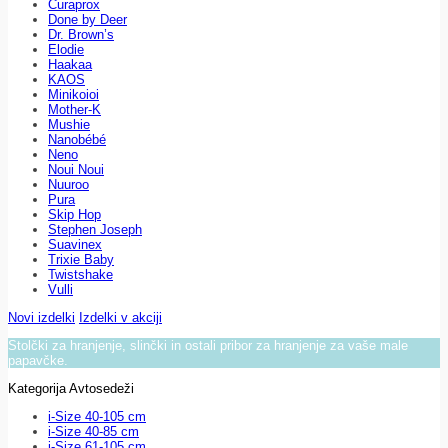
Curaprox
Done by Deer
Dr. Brown’s
Elodie
Haakaa
KAOS
Minikoioi
Mother-K
Mushie
Nanobébé
Neno
Noui Noui
Nuuroo
Pura
Skip Hop
Stephen Joseph
Suavinex
Trixie Baby
Twistshake
Vulli
Novi izdelki
Izdelki v akciji
Stolčki za hranjenje, slinčki in ostali pribor za hranjenje za vaše male
papavčke.
Kategorija Avtosedeži
i-Size 40-105 cm
i-Size 40-85 cm
i-Size 61-105 cm