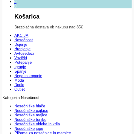
0
0
Košarica
Brezplačna dostava ob nakupu nad 85€
AKCIJA
Nosečnost
Dojenje
Hranjenje
Avtosedeži
Vozički
Potepanje
Igranje
Spanje
Nega in kopanje
Moda
Darila
Outlet
Kategorija Nosečnost
Nosečniške hlače
Nosečniške pajkice
Nosečniške majice
Nosečniške tunike
Nosečniške obleke in krila
Nosečniške jope
Pižame za nosečnice in mamice