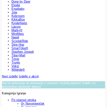
Done by Deer
Elodie
Ergobaby
Joie
Kidzroom
KikkaBoo
Kinderfeets
Lässig
Marky®
MiniMeis
Najell
Scoot&Ride
Skip Hop
SmarTrike®
Stephen Joseph
Tiba+Marl
Trixie
Trunki
Voksi
Wildride®
Novi izdelki
Izdelki v akciji
Naj bo potovanje ali potepanje z otrokom čimbolj prijetno! Izdelki za
brezskrben družinski dopust.
Kategorija Igranje
Po starosti otroka
0+ Novorojenček