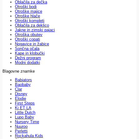
Oblačila za dečka
Otroški bodi
Otroške majice
Otroške hlače
Otroški kompleti
Oblačila za deklico
Jakne in zimski pajaci
Otroška obutev
Otroški copati
Nogavice in žabice
Sončna očala
Kape in klobučki
Dežni program
Modni dodatki
Blagovne znamke
Babiators
Baobaby
Clar
Disney
Elodie
First Steps
Ki ET LA
Little Dutch
Lupo Baby
Nursery Time
Nuuroo
Perletti
Rockahula Kids