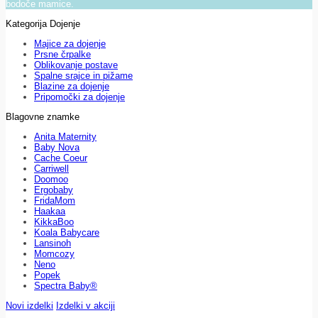
bodoče mamice.
Kategorija Dojenje
Majice za dojenje
Prsne črpalke
Oblikovanje postave
Spalne srajce in pižame
Blazine za dojenje
Pripomočki za dojenje
Blagovne znamke
Anita Maternity
Baby Nova
Cache Coeur
Carriwell
Doomoo
Ergobaby
FridaMom
Haakaa
KikkaBoo
Koala Babycare
Lansinoh
Momcozy
Neno
Popek
Spectra Baby®
Novi izdelki
Izdelki v akciji