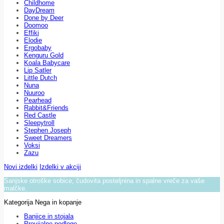
Childhome
DayDream
Done by Deer
Doomoo
Effiki
Elodie
Ergobaby
Kenguru Gold
Koala Babycare
Lip Satler
Little Dutch
Nuna
Nuuroo
Pearhead
Rabbit&Friends
Red Castle
Sleepytroll
Stephen Joseph
Sweet Dreamers
Voksi
Zazu
Novi izdelki
Izdelki v akciji
Sanjske otroške sobice, čudovita posteljnina in spalne vreče za vaše
malčke.
Kategorija Nega in kopanje
Banjice in stojala
Previjalne podloge