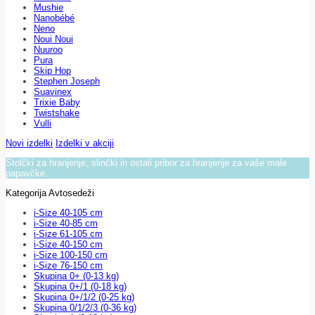
Mushie
Nanobébé
Neno
Noui Noui
Nuuroo
Pura
Skip Hop
Stephen Joseph
Suavinex
Trixie Baby
Twistshake
Vulli
Novi izdelki
Izdelki v akciji
Stolčki za hranjenje, slinčki in ostali pribor za hranjenje za vaše male
papavčke.
Kategorija Avtosedeži
i-Size 40-105 cm
i-Size 40-85 cm
i-Size 61-105 cm
i-Size 40-150 cm
i-Size 100-150 cm
i-Size 76-150 cm
Skupina 0+ (0-13 kg)
Skupina 0+/1 (0-18 kg)
Skupina 0+/1/2 (0-25 kg)
Skupina 0/1/2/3 (0-36 kg)