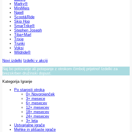
Marky®
MiniMeis
Najell
Scoot&Ride
Skip Hop
SmarTrike®
Stephen Joseph
Tiba+Marl
Trixie
Trunki
Voksi
Wildride®
Novi izdelki
Izdelki v akciji
Naj bo potovanje ali potepanje z otrokom čimbolj prijetno! Izdelki za
brezskrben družinski dopust.
Kategorija Igranje
Po starosti otroka
0+ Novorojenček
3+ mesece
6+ mesecev
12+ mesecev
18+ mesecev
24+ mesecev
3+ leta
Ustvarjalne igrače
Mehke in plišaste igrače