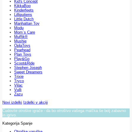
Kid's Concept
KikkaBoo
Kinderfeets
Lilliputiens
Little Dutch
Manhattan Toy
Modu
Mom`s Care
Muffik®
Mushie
OplaToys
Pearhead
Plan Toys
Play&Go
Scoot&Ride
Stephen Joseph
Sweet Dreamers
Trixie
Tryco
Vilac
Vulli
Zazu
Novi izdelki
Izdelki v akciji
Čudovite otroške igrače - da bo otroštvo vašega malčka še bolj zabavno
in igrivo.
Kategorija Spanje
Otroške varuške