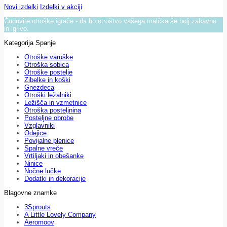
Novi izdelki
Izdelki v akciji
Čudovite otroške igrače - da bo otroštvo vašega malčka še bolj zabavno
in igrivo.
Kategorija Spanje
Otroške varuške
Otroška sobica
Otroške postelje
Zibelke in koški
Gnezdeca
Otroški ležalniki
Ležišča in vzmetnice
Otroška posteljnina
Posteljne obrobe
Vzglavniki
Odejice
Povijalne plenice
Spalne vreče
Vrtiljaki in obešanke
Ninice
Nočne lučke
Dodatki in dekoracije
Blagovne znamke
3Sprouts
A Little Lovely Company
Aeromoov