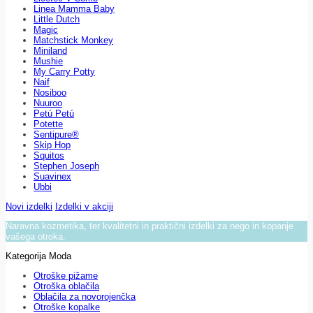
Linea Mamma Baby
Little Dutch
Magic
Matchstick Monkey
Miniland
Mushie
My Carry Potty
Naif
Nosiboo
Nuuroo
Petú Petú
Potette
Sentipure®
Skip Hop
Squitos
Stephen Joseph
Suavinex
Ubbi
Novi izdelki
Izdelki v akciji
Naravna kozmetika, ter kvalitetni in praktični izdelki za nego in kopanje
vašega otroka.
Kategorija Moda
Otroške pižame
Otroška oblačila
Oblačila za novorojenčka
Otroške kopalke