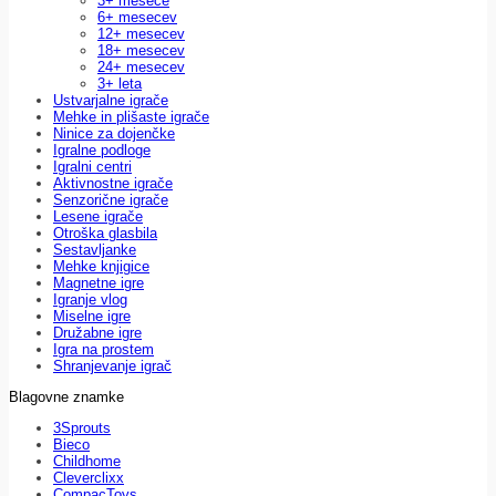
3+ mesece
6+ mesecev
12+ mesecev
18+ mesecev
24+ mesecev
3+ leta
Ustvarjalne igrače
Mehke in plišaste igrače
Ninice za dojenčke
Igralne podloge
Igralni centri
Aktivnostne igrače
Senzorične igrače
Lesene igrače
Otroška glasbila
Sestavljanke
Mehke knjigice
Magnetne igre
Igranje vlog
Miselne igre
Družabne igre
Igra na prostem
Shranjevanje igrač
Blagovne znamke
3Sprouts
Bieco
Childhome
Cleverclixx
CompacToys