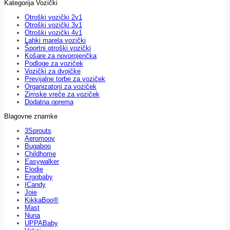
Kategorija Vozički
Otroški vozički 2v1
Otroški vozički 3v1
Otroški vozički 4v1
Lahki marela vozički
Športni otroški vozički
Košare za novorojenčka
Podloge za voziček
Vozički za dvojčke
Previjalne torbe za voziček
Organizatorji za voziček
Zimske vreče za voziček
Dodatna oprema
Blagovne znamke
3Sprouts
Aeromoov
Bugaboo
Childhome
Easywalker
Elodie
Ergobaby
ICandy
Joie
KikkaBoo®
Mast
Nuna
UPPABaby