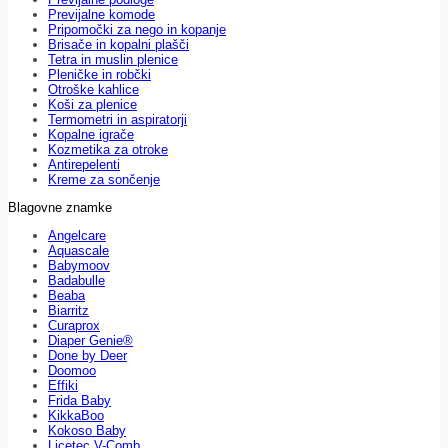
Previjalne komode
Pripomočki za nego in kopanje
Brisače in kopalni plašči
Tetra in muslin plenice
Pleničke in robčki
Otroške kahlice
Koši za plenice
Termometri in aspiratorji
Kopalne igrače
Kozmetika za otroke
Antirepelenti
Kreme za sončenje
Blagovne znamke
Angelcare
Aquascale
Babymoov
Badabulle
Beaba
Biarritz
Curaprox
Diaper Genie®
Done by Deer
Doomoo
Effiki
Frida Baby
KikkaBoo
Kokoso Baby
Licetec V-Comb