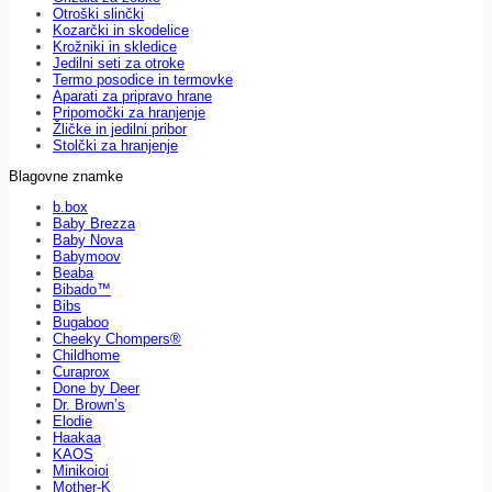
Otroški slinčki
Kozarčki in skodelice
Krožniki in skledice
Jedilni seti za otroke
Termo posodice in termovke
Aparati za pripravo hrane
Pripomočki za hranjenje
Žličke in jedilni pribor
Stolčki za hranjenje
Blagovne znamke
b.box
Baby Brezza
Baby Nova
Babymoov
Beaba
Bibado™
Bibs
Bugaboo
Cheeky Chompers®
Childhome
Curaprox
Done by Deer
Dr. Brown’s
Elodie
Haakaa
KAOS
Minikoioi
Mother-K