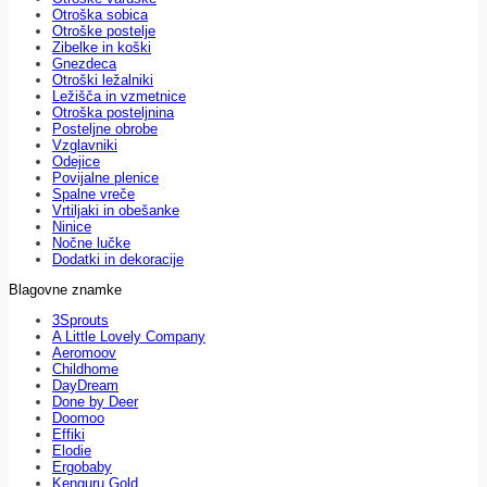
Otroška sobica
Otroške postelje
Zibelke in koški
Gnezdeca
Otroški ležalniki
Ležišča in vzmetnice
Otroška posteljnina
Posteljne obrobe
Vzglavniki
Odejice
Povijalne plenice
Spalne vreče
Vrtiljaki in obešanke
Ninice
Nočne lučke
Dodatki in dekoracije
Blagovne znamke
3Sprouts
A Little Lovely Company
Aeromoov
Childhome
DayDream
Done by Deer
Doomoo
Effiki
Elodie
Ergobaby
Kenguru Gold