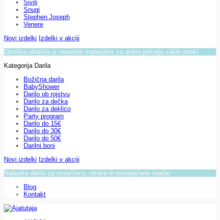
Sivili
Snugi
Stephen Joseph
Venere
Novi izdelki
Izdelki v akciji
Otroška oblačila iz naravnih materialov za dobro počutje vaših otrok!
Kategorija Darila
Božična darila
BabyShower
Darilo ob rojstvu
Darilo za dečka
Darilo za deklico
Party program
Darilo do 15€
Darilo do 30€
Darilo do 50€
Darilni boni
Novi izdelki
Izdelki v akciji
Najlepša darila za nosečnico, otroke in novopečene starše.
Blog
Kontakt