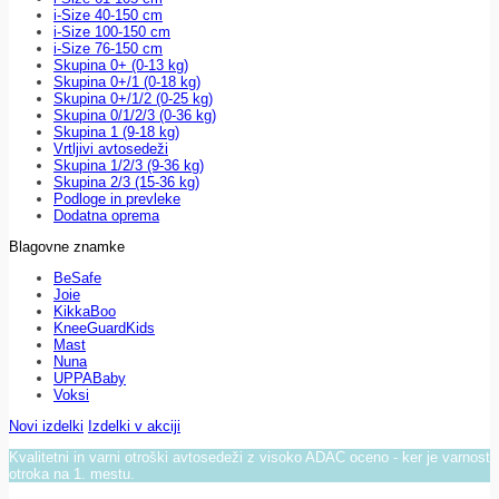
i-Size 40-150 cm
i-Size 100-150 cm
i-Size 76-150 cm
Skupina 0+ (0-13 kg)
Skupina 0+/1 (0-18 kg)
Skupina 0+/1/2 (0-25 kg)
Skupina 0/1/2/3 (0-36 kg)
Skupina 1 (9-18 kg)
Vrtljivi avtosedeži
Skupina 1/2/3 (9-36 kg)
Skupina 2/3 (15-36 kg)
Podloge in prevleke
Dodatna oprema
Blagovne znamke
BeSafe
Joie
KikkaBoo
KneeGuardKids
Mast
Nuna
UPPABaby
Voksi
Novi izdelki
Izdelki v akciji
Kvalitetni in varni otroški avtosedeži z visoko ADAC oceno - ker je varnost
otroka na 1. mestu.