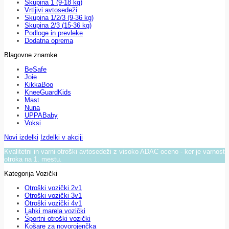
Skupina 1 (9-18 kg)
Vrtljivi avtosedeži
Skupina 1/2/3 (9-36 kg)
Skupina 2/3 (15-36 kg)
Podloge in prevleke
Dodatna oprema
Blagovne znamke
BeSafe
Joie
KikkaBoo
KneeGuardKids
Mast
Nuna
UPPABaby
Voksi
Novi izdelki
Izdelki v akciji
Kvalitetni in varni otroški avtosedeži z visoko ADAC oceno - ker je varnost
otroka na 1. mestu.
Kategorija Vozički
Otroški vozički 2v1
Otroški vozički 3v1
Otroški vozički 4v1
Lahki marela vozički
Športni otroški vozički
Košare za novorojenčka