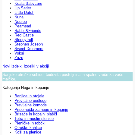
Koala Babycare
Lip Satler
Little Dutch
Nuna
Nuuroo
Pearhead
Rabbit&Friends
Red Castle
Sleepytroll
Stephen Joseph
Sweet Dreamers
Voksi
Zazu
Novi izdelki
Izdelki v akciji
Sanjske otroške sobice, čudovita posteljnina in spalne vreče za vaše
malčke.
Kategorija Nega in kopanje
Banjice in stojala
Previjalne podloge
Previjalne komode
Pripomočki za nego in kopanje
Brisače in kopalni plašči
Tetra in muslin plenice
Pleničke in robčki
Otroške kahlice
Koši za plenice