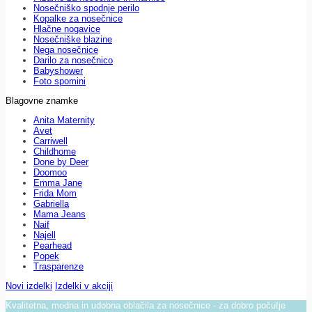
Nosečniško spodnje perilo
Kopalke za nosečnice
Hlačne nogavice
Nosečniške blazine
Nega nosečnice
Darilo za nosečnico
Babyshower
Foto spomini
Blagovne znamke
Anita Maternity
Avet
Carriwell
Childhome
Done by Deer
Doomoo
Emma Jane
Frida Mom
Gabriella
Mama Jeans
Naif
Najell
Pearhead
Popek
Trasparenze
Novi izdelki
Izdelki v akciji
Kvalitetna, modna in udobna oblačila za nosečnice - za dobro počutje