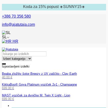
Koda za 15% popust ☀️SUNNY15☀️
+386 70 356 580
info@ajatutaja.com
SL
HR
Izpostavljeni izdelki
Beaba zložljiv šotor Breezy z UV zaščito - Clay Earth
40.00
€
KikkaBoo® Goya Platinum voziček 2v1 - Champagne
699.00
€
MAST voziček za dvojčke M. Twin X Light - Lion
699.00
€