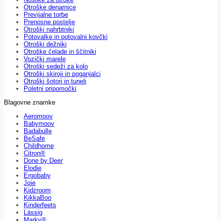
Otroške denarnice
Previjalne torbe
Prenosne postelje
Otroški nahrbtniki
Potovalke in potovalni kovčki
Otroški dežniki
Otroške čelade in ščitniki
Vozički marele
Otroški sedeži za kolo
Otroški skiroji in poganjalci
Otroški šotori in tuneli
Poletni pripomočki
Blagovne znamke
Aeromoov
Babymoov
Badabulle
BeSafe
Childhome
Citron®
Done by Deer
Elodie
Ergobaby
Joie
Kidzroom
KikkaBoo
Kinderfeets
Lässig
Marky®