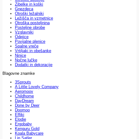
Zibelke in koški
Gnezdeca
Otroški ležalniki
Ležišča in vzmetnice
Otroška posteljnina
Posteljne obrobe
Vzglavniki
Odejice
Povijalne plenice
Spalne vreče
Vrtiljaki in obešanke
Ninice
Nočne lučke
Dodatki in dekoracije
Blagovne znamke
3Sprouts
A Little Lovely Company
Aeromoov
Childhome
DayDream
Done by Deer
Doomoo
Effiki
Elodie
Ergobaby
Kenguru Gold
Koala Babycare
Lip Satler