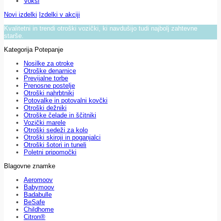
Voksi
Novi izdelki
Izdelki v akciji
Kvalitetni in trendi otroški vozički, ki navdušijo tudi najbolj zahtevne
starše.
Kategorija Potepanje
Nosilke za otroke
Otroške denarnice
Previjalne torbe
Prenosne postelje
Otroški nahrbtniki
Potovalke in potovalni kovčki
Otroški dežniki
Otroške čelade in ščitniki
Vozički marele
Otroški sedeži za kolo
Otroški skiroji in poganjalci
Otroški šotori in tuneli
Poletni pripomočki
Blagovne znamke
Aeromoov
Babymoov
Badabulle
BeSafe
Childhome
Citron®