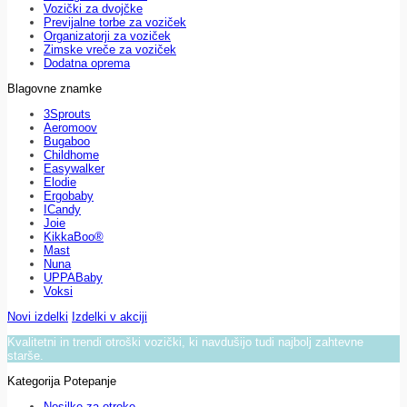
Vozički za dvojčke
Previjalne torbe za voziček
Organizatorji za voziček
Zimske vreče za voziček
Dodatna oprema
Blagovne znamke
3Sprouts
Aeromoov
Bugaboo
Childhome
Easywalker
Elodie
Ergobaby
ICandy
Joie
KikkaBoo®
Mast
Nuna
UPPABaby
Voksi
Novi izdelki
Izdelki v akciji
Kvalitetni in trendi otroški vozički, ki navdušijo tudi najbolj zahtevne
starše.
Kategorija Potepanje
Nosilke za otroke