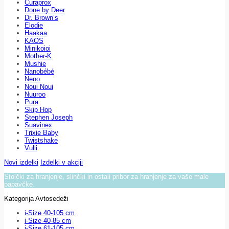
Curaprox
Done by Deer
Dr. Brown’s
Elodie
Haakaa
KAOS
Minikoioi
Mother-K
Mushie
Nanobébé
Neno
Noui Noui
Nuuroo
Pura
Skip Hop
Stephen Joseph
Suavinex
Trixie Baby
Twistshake
Vulli
Novi izdelki
Izdelki v akciji
Stolčki za hranjenje, slinčki in ostali pribor za hranjenje za vaše male
papavčke.
Kategorija Avtosedeži
i-Size 40-105 cm
i-Size 40-85 cm
i-Size 61-105 cm