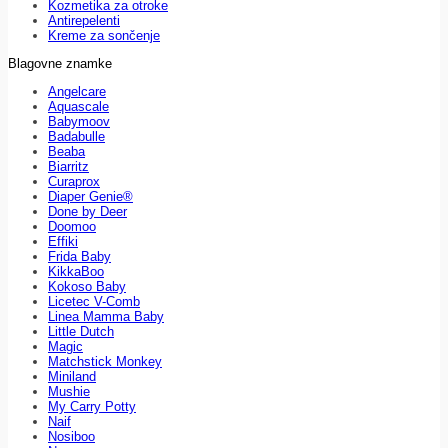
Kozmetika za otroke
Antirepelenti
Kreme za sončenje
Blagovne znamke
Angelcare
Aquascale
Babymoov
Badabulle
Beaba
Biarritz
Curaprox
Diaper Genie®
Done by Deer
Doomoo
Effiki
Frida Baby
KikkaBoo
Kokoso Baby
Licetec V-Comb
Linea Mamma Baby
Little Dutch
Magic
Matchstick Monkey
Miniland
Mushie
My Carry Potty
Naif
Nosiboo