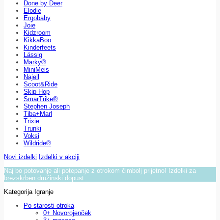
Done by Deer
Elodie
Ergobaby
Joie
Kidzroom
KikkaBoo
Kinderfeets
Lässig
Marky®
MiniMeis
Najell
Scoot&Ride
Skip Hop
SmarTrike®
Stephen Joseph
Tiba+Marl
Trixie
Trunki
Voksi
Wildride®
Novi izdelki
Izdelki v akciji
Naj bo potovanje ali potepanje z otrokom čimbolj prijetno! Izdelki za
brezskrben družinski dopust.
Kategorija Igranje
Po starosti otroka
0+ Novorojenček