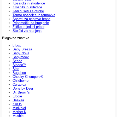
Kozarčki in skodelice
Krožniki in skledice
Jedilni seti za otroke
Termo posodice in termovke
Aparati za pripravo hrane
Pripomočki za hranjenje
Žličke in jedilni pribor
Stolčki za hranjenje
Blagovne znamke
b.box
Baby Brezza
Baby Nova
Babymoov
Beaba
Bibado™
Bibs
Bugaboo
Cheeky Chompers®
Childhome
Curaprox
Done by Deer
Dr. Brown’s
Elodie
Haakaa
KAOS
Minikoioi
Mother-K
Mushie