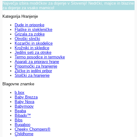
Največja izbira modrčkov za dojenje v Sloveniji! Nedrčki, majice in blazine
za dojenje za vsako mamico!
Kategorija Hranjenje
Dude in priponke
Flaške in stekleničke
Grizala za zobke
Otroški slinčki
Kozarčki in skodelice
Krožniki in skledice
Jedilni seti za otroke
Termo posodice in termovke
Aparati za pripravo hrane
Pripomočki za hranjenje
Žličke in jedilni pribor
Stolčki za hranjenje
Blagovne znamke
b.box
Baby Brezza
Baby Nova
Babymoov
Beaba
Bibado™
Bibs
Bugaboo
Cheeky Chompers®
Childhome