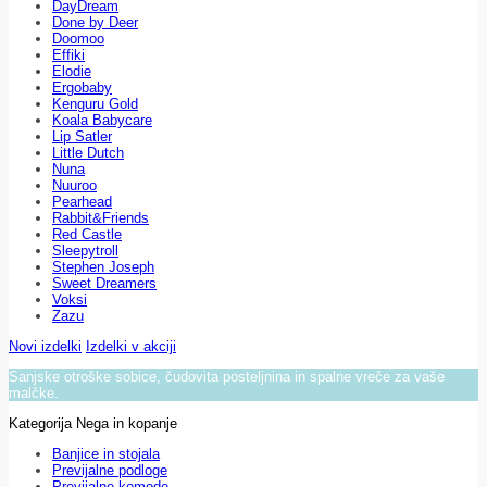
DayDream
Done by Deer
Doomoo
Effiki
Elodie
Ergobaby
Kenguru Gold
Koala Babycare
Lip Satler
Little Dutch
Nuna
Nuuroo
Pearhead
Rabbit&Friends
Red Castle
Sleepytroll
Stephen Joseph
Sweet Dreamers
Voksi
Zazu
Novi izdelki
Izdelki v akciji
Sanjske otroške sobice, čudovita posteljnina in spalne vreče za vaše
malčke.
Kategorija Nega in kopanje
Banjice in stojala
Previjalne podloge
Previjalne komode