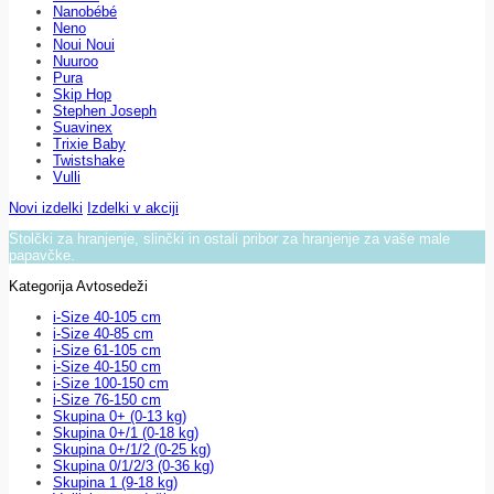
Nanobébé
Neno
Noui Noui
Nuuroo
Pura
Skip Hop
Stephen Joseph
Suavinex
Trixie Baby
Twistshake
Vulli
Novi izdelki
Izdelki v akciji
Stolčki za hranjenje, slinčki in ostali pribor za hranjenje za vaše male
papavčke.
Kategorija Avtosedeži
i-Size 40-105 cm
i-Size 40-85 cm
i-Size 61-105 cm
i-Size 40-150 cm
i-Size 100-150 cm
i-Size 76-150 cm
Skupina 0+ (0-13 kg)
Skupina 0+/1 (0-18 kg)
Skupina 0+/1/2 (0-25 kg)
Skupina 0/1/2/3 (0-36 kg)
Skupina 1 (9-18 kg)