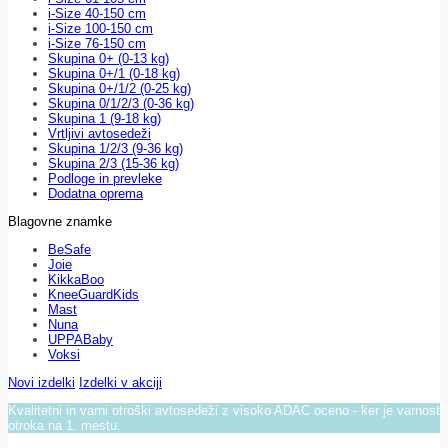
i-Size 40-150 cm
i-Size 100-150 cm
i-Size 76-150 cm
Skupina 0+ (0-13 kg)
Skupina 0+/1 (0-18 kg)
Skupina 0+/1/2 (0-25 kg)
Skupina 0/1/2/3 (0-36 kg)
Skupina 1 (9-18 kg)
Vrtljivi avtosedeži
Skupina 1/2/3 (9-36 kg)
Skupina 2/3 (15-36 kg)
Podloge in prevleke
Dodatna oprema
Blagovne znamke
BeSafe
Joie
KikkaBoo
KneeGuardKids
Mast
Nuna
UPPABaby
Voksi
Novi izdelki
Izdelki v akciji
Kvalitetni in varni otroški avtosedeži z visoko ADAC oceno - ker je varnost
otroka na 1. mestu.