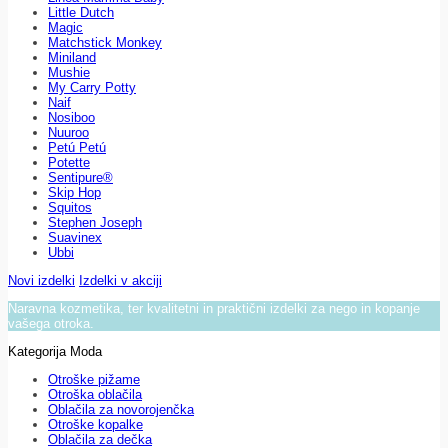
Little Dutch
Magic
Matchstick Monkey
Miniland
Mushie
My Carry Potty
Naif
Nosiboo
Nuuroo
Petú Petú
Potette
Sentipure®
Skip Hop
Squitos
Stephen Joseph
Suavinex
Ubbi
Novi izdelki
Izdelki v akciji
Naravna kozmetika, ter kvalitetni in praktični izdelki za nego in kopanje
vašega otroka.
Kategorija Moda
Otroške pižame
Otroška oblačila
Oblačila za novorojenčka
Otroške kopalke
Oblačila za dečka