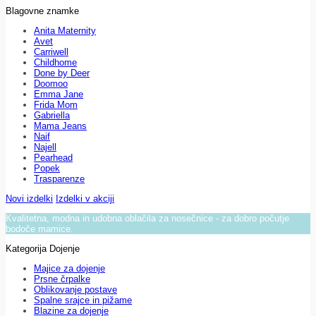
Blagovne znamke
Anita Maternity
Avet
Carriwell
Childhome
Done by Deer
Doomoo
Emma Jane
Frida Mom
Gabriella
Mama Jeans
Naif
Najell
Pearhead
Popek
Trasparenze
Novi izdelki
Izdelki v akciji
Kvalitetna, modna in udobna oblačila za nosečnice - za dobro počutje
bodoče mamice.
Kategorija Dojenje
Majice za dojenje
Prsne črpalke
Oblikovanje postave
Spalne srajce in pižame
Blazine za dojenje