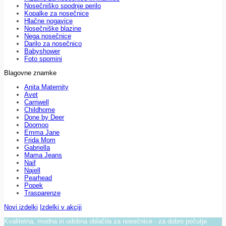
Nosečniško spodnje perilo
Kopalke za nosečnice
Hlačne nogavice
Nosečniške blazine
Nega nosečnice
Darilo za nosečnico
Babyshower
Foto spomini
Blagovne znamke
Anita Maternity
Avet
Carriwell
Childhome
Done by Deer
Doomoo
Emma Jane
Frida Mom
Gabriella
Mama Jeans
Naif
Najell
Pearhead
Popek
Trasparenze
Novi izdelki
Izdelki v akciji
Kvalitetna, modna in udobna oblačila za nosečnice - za dobro počutje