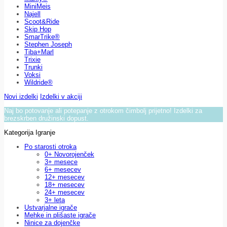
MiniMeis
Najell
Scoot&Ride
Skip Hop
SmarTrike®
Stephen Joseph
Tiba+Marl
Trixie
Trunki
Voksi
Wildride®
Novi izdelki
Izdelki v akciji
Naj bo potovanje ali potepanje z otrokom čimbolj prijetno! Izdelki za
brezskrben družinski dopust.
Kategorija Igranje
Po starosti otroka
0+ Novorojenček
3+ mesece
6+ mesecev
12+ mesecev
18+ mesecev
24+ mesecev
3+ leta
Ustvarjalne igrače
Mehke in plišaste igrače
Ninice za dojenčke