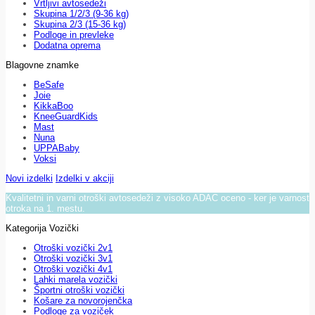
Vrtljivi avtosedeži
Skupina 1/2/3 (9-36 kg)
Skupina 2/3 (15-36 kg)
Podloge in prevleke
Dodatna oprema
Blagovne znamke
BeSafe
Joie
KikkaBoo
KneeGuardKids
Mast
Nuna
UPPABaby
Voksi
Novi izdelki
Izdelki v akciji
Kvalitetni in varni otroški avtosedeži z visoko ADAC oceno - ker je varnost
otroka na 1. mestu.
Kategorija Vozički
Otroški vozički 2v1
Otroški vozički 3v1
Otroški vozički 4v1
Lahki marela vozički
Športni otroški vozički
Košare za novorojenčka
Podloge za voziček