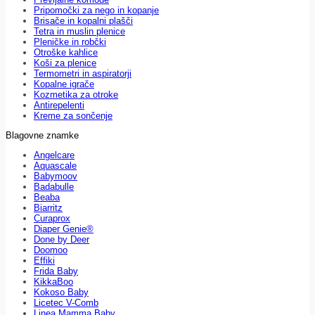
Pripomočki za nego in kopanje
Brisače in kopalni plašči
Tetra in muslin plenice
Pleničke in robčki
Otroške kahlice
Koši za plenice
Termometri in aspiratorji
Kopalne igrače
Kozmetika za otroke
Antirepelenti
Kreme za sončenje
Blagovne znamke
Angelcare
Aquascale
Babymoov
Badabulle
Beaba
Biarritz
Curaprox
Diaper Genie®
Done by Deer
Doomoo
Effiki
Frida Baby
KikkaBoo
Kokoso Baby
Licetec V-Comb
Linea Mamma Baby