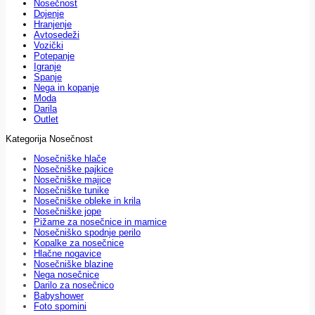
Nosečnost
Dojenje
Hranjenje
Avtosedeži
Vozički
Potepanje
Igranje
Spanje
Nega in kopanje
Moda
Darila
Outlet
Kategorija Nosečnost
Nosečniške hlače
Nosečniške pajkice
Nosečniške majice
Nosečniške tunike
Nosečniške obleke in krila
Nosečniške jope
Pižame za nosečnice in mamice
Nosečniško spodnje perilo
Kopalke za nosečnice
Hlačne nogavice
Nosečniške blazine
Nega nosečnice
Darilo za nosečnico
Babyshower
Foto spomini