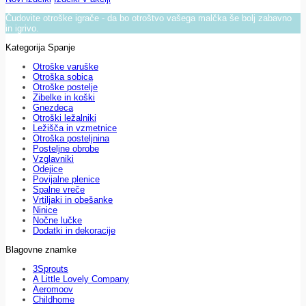
Čudovite otroške igrače - da bo otroštvo vašega malčka še bolj zabavno
in igrivo.
Kategorija Spanje
Otroške varuške
Otroška sobica
Otroške postelje
Zibelke in koški
Gnezdeca
Otroški ležalniki
Ležišča in vzmetnice
Otroška posteljnina
Posteljne obrobe
Vzglavniki
Odejice
Povijalne plenice
Spalne vreče
Vrtiljaki in obešanke
Ninice
Nočne lučke
Dodatki in dekoracije
Blagovne znamke
3Sprouts
A Little Lovely Company
Aeromoov
Childhome