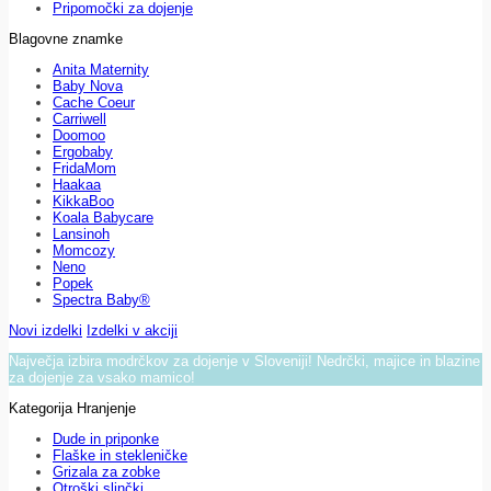
Pripomočki za dojenje
Blagovne znamke
Anita Maternity
Baby Nova
Cache Coeur
Carriwell
Doomoo
Ergobaby
FridaMom
Haakaa
KikkaBoo
Koala Babycare
Lansinoh
Momcozy
Neno
Popek
Spectra Baby®
Novi izdelki
Izdelki v akciji
Največja izbira modrčkov za dojenje v Sloveniji! Nedrčki, majice in blazine
za dojenje za vsako mamico!
Kategorija Hranjenje
Dude in priponke
Flaške in stekleničke
Grizala za zobke
Otroški slinčki