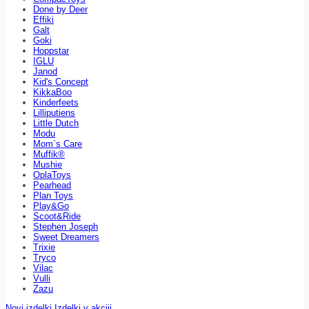
Done by Deer
Effiki
Galt
Goki
Hoppstar
IGLU
Janod
Kid's Concept
KikkaBoo
Kinderfeets
Lilliputiens
Little Dutch
Modu
Mom`s Care
Muffik®
Mushie
OplaToys
Pearhead
Plan Toys
Play&Go
Scoot&Ride
Stephen Joseph
Sweet Dreamers
Trixie
Tryco
Vilac
Vulli
Zazu
Novi izdelki
Izdelki v akciji