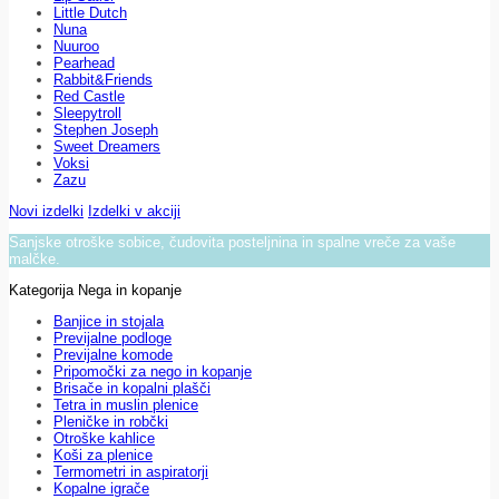
Little Dutch
Nuna
Nuuroo
Pearhead
Rabbit&Friends
Red Castle
Sleepytroll
Stephen Joseph
Sweet Dreamers
Voksi
Zazu
Novi izdelki
Izdelki v akciji
Sanjske otroške sobice, čudovita posteljnina in spalne vreče za vaše
malčke.
Kategorija Nega in kopanje
Banjice in stojala
Previjalne podloge
Previjalne komode
Pripomočki za nego in kopanje
Brisače in kopalni plašči
Tetra in muslin plenice
Pleničke in robčki
Otroške kahlice
Koši za plenice
Termometri in aspiratorji
Kopalne igrače