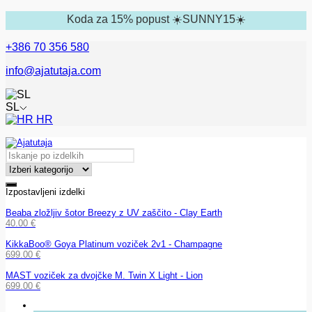
Koda za 15% popust ☀️SUNNY15☀️
+386 70 356 580
info@ajatutaja.com
SL
HR
Izpostavljeni izdelki
Beaba zložljiv šotor Breezy z UV zaščito - Clay Earth
40.00
€
KikkaBoo® Goya Platinum voziček 2v1 - Champagne
699.00
€
MAST voziček za dvojčke M. Twin X Light - Lion
699.00
€