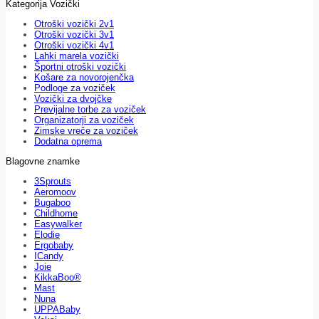
Kategorija Vozički
Otroški vozički 2v1
Otroški vozički 3v1
Otroški vozički 4v1
Lahki marela vozički
Športni otroški vozički
Košare za novorojenčka
Podloge za voziček
Vozički za dvojčke
Previjalne torbe za voziček
Organizatorji za voziček
Zimske vreče za voziček
Dodatna oprema
Blagovne znamke
3Sprouts
Aeromoov
Bugaboo
Childhome
Easywalker
Elodie
Ergobaby
ICandy
Joie
KikkaBoo®
Mast
Nuna
UPPABaby