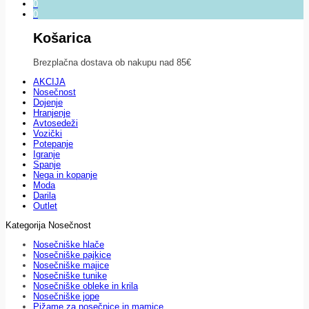
0
0
Košarica
Brezplačna dostava ob nakupu nad 85€
AKCIJA
Nosečnost
Dojenje
Hranjenje
Avtosedeži
Vozički
Potepanje
Igranje
Spanje
Nega in kopanje
Moda
Darila
Outlet
Kategorija Nosečnost
Nosečniške hlače
Nosečniške pajkice
Nosečniške majice
Nosečniške tunike
Nosečniške obleke in krila
Nosečniške jope
Pižame za nosečnice in mamice