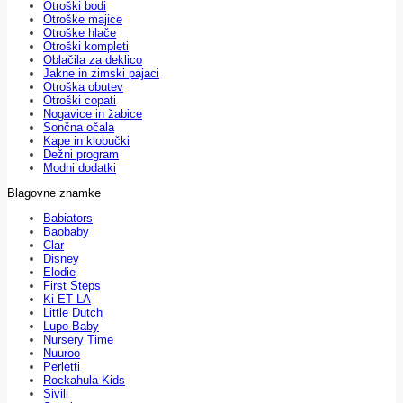
Otroški bodi
Otroške majice
Otroške hlače
Otroški kompleti
Oblačila za deklico
Jakne in zimski pajaci
Otroška obutev
Otroški copati
Nogavice in žabice
Sončna očala
Kape in klobučki
Dežni program
Modni dodatki
Blagovne znamke
Babiators
Baobaby
Clar
Disney
Elodie
First Steps
Ki ET LA
Little Dutch
Lupo Baby
Nursery Time
Nuuroo
Perletti
Rockahula Kids
Sivili