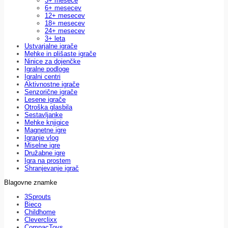
3+ mesece
6+ mesecev
12+ mesecev
18+ mesecev
24+ mesecev
3+ leta
Ustvarjalne igrače
Mehke in plišaste igrače
Ninice za dojenčke
Igralne podloge
Igralni centri
Aktivnostne igrače
Senzorične igrače
Lesene igrače
Otroška glasbila
Sestavljanke
Mehke knjigice
Magnetne igre
Igranje vlog
Miselne igre
Družabne igre
Igra na prostem
Shranjevanje igrač
Blagovne znamke
3Sprouts
Bieco
Childhome
Cleverclixx
CompacToys