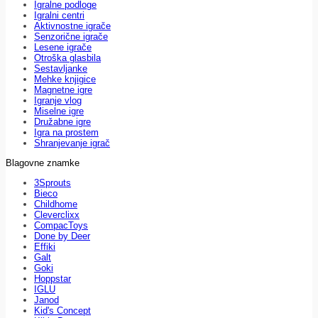
Igralne podloge
Igralni centri
Aktivnostne igrače
Senzorične igrače
Lesene igrače
Otroška glasbila
Sestavljanke
Mehke knjigice
Magnetne igre
Igranje vlog
Miselne igre
Družabne igre
Igra na prostem
Shranjevanje igrač
Blagovne znamke
3Sprouts
Bieco
Childhome
Cleverclixx
CompacToys
Done by Deer
Effiki
Galt
Goki
Hoppstar
IGLU
Janod
Kid's Concept