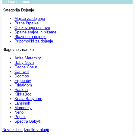
bodoče mamice.
Kategorija Dojenje
Majice za dojenje
Prsne črpalke
Oblikovanje postave
Spalne srajce in pižame
Blazine za dojenje
Pripomočki za dojenje
Blagovne znamke
Anita Maternity
Baby Nova
Cache Coeur
Carriwell
Doomoo
Ergobaby
FridaMom
Haakaa
KikkaBoo
Koala Babycare
Lansinoh
Momcozy
Neno
Popek
Spectra Baby®
Novi izdelki
Izdelki v akciji