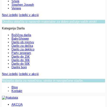
Snugi
Stephen Joseph
Venere
Novi izdelki
Izdelki v akciji
Otroška oblačila iz naravnih materialov za dobro počutje vaših otrok!
Kategorija Darila
Božična darila
BabyShower
Darilo ob rojstvu
Darilo za dečka
Darilo za deklico
Party program
Darilo do 15€
Darilo do 30€
Darilo do 50€
Darilni boni
Novi izdelki
Izdelki v akciji
Najlepša darila za nosečnico, otroke in novopečene starše.
Blog
Kontakt
AKCIJA