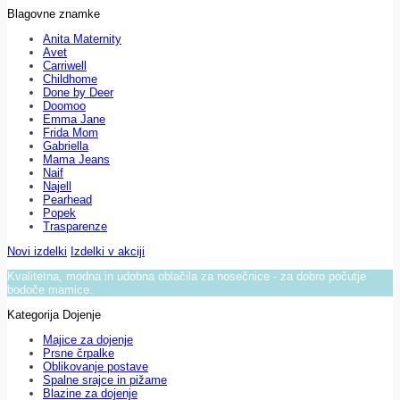
Blagovne znamke
Anita Maternity
Avet
Carriwell
Childhome
Done by Deer
Doomoo
Emma Jane
Frida Mom
Gabriella
Mama Jeans
Naif
Najell
Pearhead
Popek
Trasparenze
Novi izdelki
Izdelki v akciji
Kvalitetna, modna in udobna oblačila za nosečnice - za dobro počutje
bodoče mamice.
Kategorija Dojenje
Majice za dojenje
Prsne črpalke
Oblikovanje postave
Spalne srajce in pižame
Blazine za dojenje