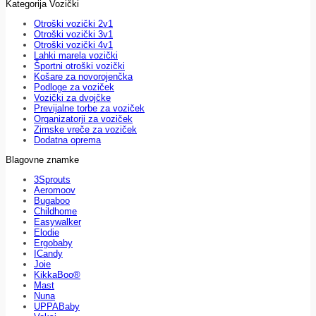
Kategorija Vozički
Otroški vozički 2v1
Otroški vozički 3v1
Otroški vozički 4v1
Lahki marela vozički
Športni otroški vozički
Košare za novorojenčka
Podloge za voziček
Vozički za dvojčke
Previjalne torbe za voziček
Organizatorji za voziček
Zimske vreče za voziček
Dodatna oprema
Blagovne znamke
3Sprouts
Aeromoov
Bugaboo
Childhome
Easywalker
Elodie
Ergobaby
ICandy
Joie
KikkaBoo®
Mast
Nuna
UPPABaby