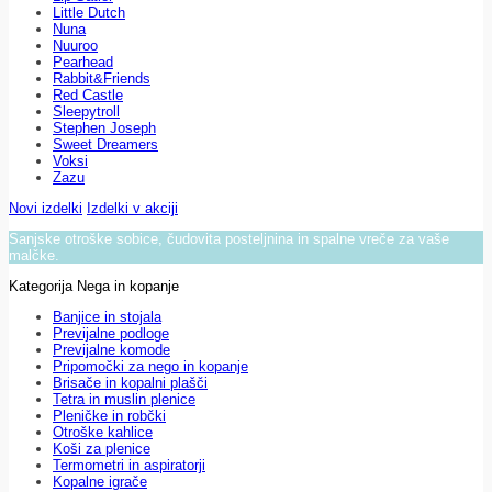
Little Dutch
Nuna
Nuuroo
Pearhead
Rabbit&Friends
Red Castle
Sleepytroll
Stephen Joseph
Sweet Dreamers
Voksi
Zazu
Novi izdelki
Izdelki v akciji
Sanjske otroške sobice, čudovita posteljnina in spalne vreče za vaše
malčke.
Kategorija Nega in kopanje
Banjice in stojala
Previjalne podloge
Previjalne komode
Pripomočki za nego in kopanje
Brisače in kopalni plašči
Tetra in muslin plenice
Pleničke in robčki
Otroške kahlice
Koši za plenice
Termometri in aspiratorji
Kopalne igrače