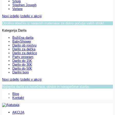
Snugi
Stephen Joseph
Venere
Novi izdelki
Izdelki v akciji
Otroška oblačila iz naravnih materialov za dobro počutje vaših otrok!
Kategorija Darila
Božična darila
BabyShower
Darilo ob rojstvu
Darilo za dečka
Darilo za deklico
Party program
Darilo do 15€
Darilo do 30€
Darilo do 50€
Darilni boni
Novi izdelki
Izdelki v akciji
Najlepša darila za nosečnico, otroke in novopečene starše.
Blog
Kontakt
AKCIJA