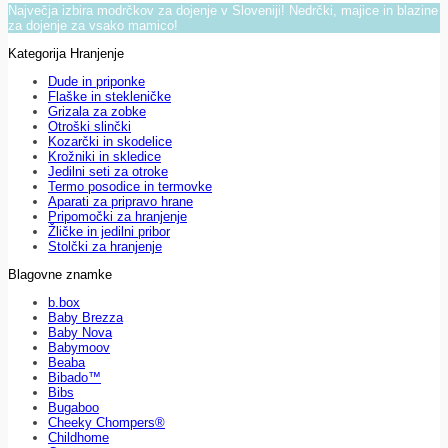
Največja izbira modrčkov za dojenje v Sloveniji! Nedrčki, majice in blazine
za dojenje za vsako mamico!
Kategorija Hranjenje
Dude in priponke
Flaške in stekleničke
Grizala za zobke
Otroški slinčki
Kozarčki in skodelice
Krožniki in skledice
Jedilni seti za otroke
Termo posodice in termovke
Aparati za pripravo hrane
Pripomočki za hranjenje
Žličke in jedilni pribor
Stolčki za hranjenje
Blagovne znamke
b.box
Baby Brezza
Baby Nova
Babymoov
Beaba
Bibado™
Bibs
Bugaboo
Cheeky Chompers®
Childhome