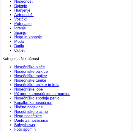
Nosečnost
Dojenje
Hranjenje
Avtosedeži
Vozički
Potepanje
Igranje
Spanje
Nega in kopanje
Moda
Darila
Outlet
Kategorija Nosečnost
Nosečniške hlače
Nosečniške pajkice
Nosečniške majice
Nosečniške tunike
Nosečniške obleke in krila
Nosečniške jope
Pižame za nosečnice in mamice
Nosečniško spodnje perilo
Kopalke za nosečnice
Hlačne nogavice
Nosečniške blazine
Nega nosečnice
Darilo za nosečnico
Babyshower
Foto spomini