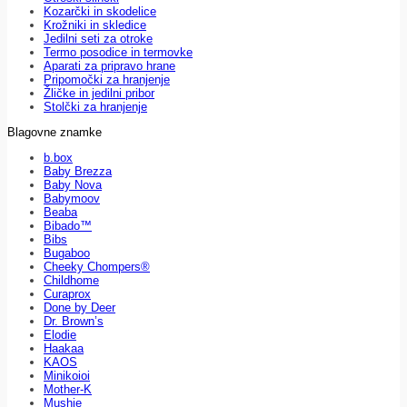
Kozarčki in skodelice
Krožniki in skledice
Jedilni seti za otroke
Termo posodice in termovke
Aparati za pripravo hrane
Pripomočki za hranjenje
Žličke in jedilni pribor
Stolčki za hranjenje
Blagovne znamke
b.box
Baby Brezza
Baby Nova
Babymoov
Beaba
Bibado™
Bibs
Bugaboo
Cheeky Chompers®
Childhome
Curaprox
Done by Deer
Dr. Brown’s
Elodie
Haakaa
KAOS
Minikoioi
Mother-K
Mushie