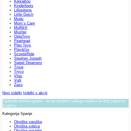
KikkaBoo
Kinderfeets
Lilliputiens
Little Dutch
Modu
Mom`s Care
Muffik®
Mushie
OplaToys
Pearhead
Plan Toys
Play&Go
Scoot&Ride
Stephen Joseph
Sweet Dreamers
Trixie
Tryco
Vilac
Vulli
Zazu
Novi izdelki
Izdelki v akciji
Čudovite otroške igrače - da bo otroštvo vašega malčka še bolj zabavno
in igrivo.
Kategorija Spanje
Otroške varuške
Otroška sobica
Otroške postelje