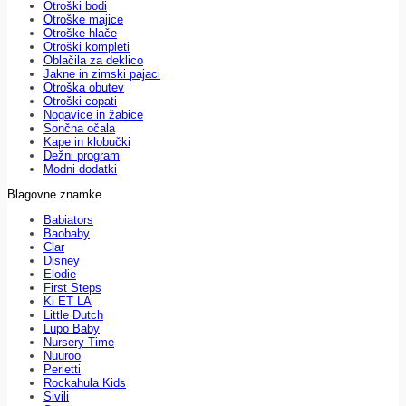
Otroški bodi
Otroške majice
Otroške hlače
Otroški kompleti
Oblačila za deklico
Jakne in zimski pajaci
Otroška obutev
Otroški copati
Nogavice in žabice
Sončna očala
Kape in klobučki
Dežni program
Modni dodatki
Blagovne znamke
Babiators
Baobaby
Clar
Disney
Elodie
First Steps
Ki ET LA
Little Dutch
Lupo Baby
Nursery Time
Nuuroo
Perletti
Rockahula Kids
Sivili