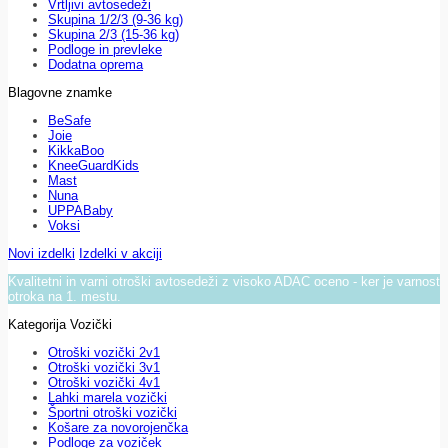
Vrtljivi avtosedeži
Skupina 1/2/3 (9-36 kg)
Skupina 2/3 (15-36 kg)
Podloge in prevleke
Dodatna oprema
Blagovne znamke
BeSafe
Joie
KikkaBoo
KneeGuardKids
Mast
Nuna
UPPABaby
Voksi
Novi izdelki
Izdelki v akciji
Kvalitetni in varni otroški avtosedeži z visoko ADAC oceno - ker je varnost
otroka na 1. mestu.
Kategorija Vozički
Otroški vozički 2v1
Otroški vozički 3v1
Otroški vozički 4v1
Lahki marela vozički
Športni otroški vozički
Košare za novorojenčka
Podloge za voziček