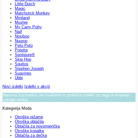
Little Dutch
Magic
Matchstick Monkey
Miniland
Mushie
My Carry Potty
Naif
Nosiboo
Nuuroo
Petú Petú
Potette
Sentipure®
Skip Hop
Squitos
Stephen Joseph
Suavinex
Ubbi
Novi izdelki
Izdelki v akciji
Naravna kozmetika, ter kvalitetni in praktični izdelki za nego in kopanje
vašega otroka.
Kategorija Moda
Otroške pižame
Otroška oblačila
Oblačila za novorojenčka
Otroške kopalke
Oblačila za dečka