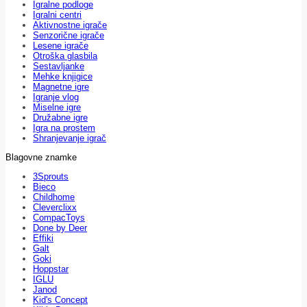
Igralne podloge
Igralni centri
Aktivnostne igrače
Senzorične igrače
Lesene igrače
Otroška glasbila
Sestavljanke
Mehke knjigice
Magnetne igre
Igranje vlog
Miselne igre
Družabne igre
Igra na prostem
Shranjevanje igrač
Blagovne znamke
3Sprouts
Bieco
Childhome
Cleverclixx
CompacToys
Done by Deer
Effiki
Galt
Goki
Hoppstar
IGLU
Janod
Kid's Concept