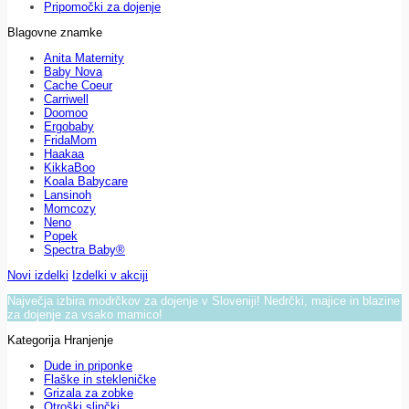
Pripomočki za dojenje
Blagovne znamke
Anita Maternity
Baby Nova
Cache Coeur
Carriwell
Doomoo
Ergobaby
FridaMom
Haakaa
KikkaBoo
Koala Babycare
Lansinoh
Momcozy
Neno
Popek
Spectra Baby®
Novi izdelki
Izdelki v akciji
Največja izbira modrčkov za dojenje v Sloveniji! Nedrčki, majice in blazine
za dojenje za vsako mamico!
Kategorija Hranjenje
Dude in priponke
Flaške in stekleničke
Grizala za zobke
Otroški slinčki