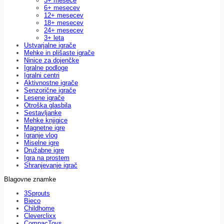
3+ mesece
6+ mesecev
12+ mesecev
18+ mesecev
24+ mesecev
3+ leta
Ustvarjalne igrače
Mehke in plišaste igrače
Ninice za dojenčke
Igralne podloge
Igralni centri
Aktivnostne igrače
Senzorične igrače
Lesene igrače
Otroška glasbila
Sestavljanke
Mehke knjigice
Magnetne igre
Igranje vlog
Miselne igre
Družabne igre
Igra na prostem
Shranjevanje igrač
Blagovne znamke
3Sprouts
Bieco
Childhome
Cleverclixx
CompacToys