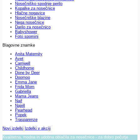
Nosečniško spodnje perilo
Kopalke za nosečnice
Hlačne nogavice
Nosečniške blazine
Nega nosečnice
Darilo za nosečnico
Babyshower
Foto spomini
Blagovne znamke
Anita Maternity
Avet
Carriwell
Childhome
Done by Deer
Doomoo
Emma Jane
Frida Mom
Gabriella
Mama Jeans
Naif
Najell
Pearhead
Popek
Trasparenze
Novi izdelki
Izdelki v akciji
Kvalitetna, modna in udobna oblačila za nosečnice - za dobro počutje