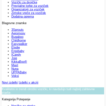
Vozički za dvojčke
Previjalne torbe za voziček
Organizatorji za voziček
Zimske vreče za voziček
Dodatna oprema
Blagovne znamke
3Sprouts
Aeromoov
Bugaboo
Childhome
Easywalker
Elodie
Ergobaby
ICandy
Joie
KikkaBoo®
Mast
Nuna
UPPABaby
Voksi
Novi izdelki
Izdelki v akciji
Kvalitetni in trendi otroški vozički, ki navdušijo tudi najbolj zahtevne
starše.
Kategorija Potepanje
Nosilke za otroke