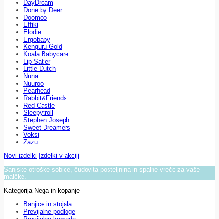
DayDream
Done by Deer
Doomoo
Effiki
Elodie
Ergobaby
Kenguru Gold
Koala Babycare
Lip Satler
Little Dutch
Nuna
Nuuroo
Pearhead
Rabbit&Friends
Red Castle
Sleepytroll
Stephen Joseph
Sweet Dreamers
Voksi
Zazu
Novi izdelki
Izdelki v akciji
Sanjske otroške sobice, čudovita posteljnina in spalne vreče za vaše
malčke.
Kategorija Nega in kopanje
Banjice in stojala
Previjalne podloge
Previjalne komode