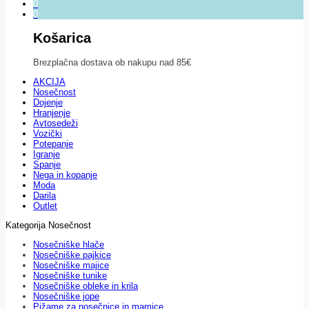
0
0
Košarica
Brezplačna dostava ob nakupu nad 85€
AKCIJA
Nosečnost
Dojenje
Hranjenje
Avtosedeži
Vozički
Potepanje
Igranje
Spanje
Nega in kopanje
Moda
Darila
Outlet
Kategorija Nosečnost
Nosečniške hlače
Nosečniške pajkice
Nosečniške majice
Nosečniške tunike
Nosečniške obleke in krila
Nosečniške jope
Pižame za nosečnice in mamice