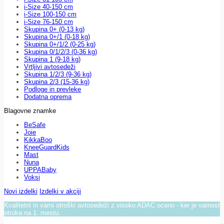
i-Size 40-150 cm
i-Size 100-150 cm
i-Size 76-150 cm
Skupina 0+ (0-13 kg)
Skupina 0+/1 (0-18 kg)
Skupina 0+/1/2 (0-25 kg)
Skupina 0/1/2/3 (0-36 kg)
Skupina 1 (9-18 kg)
Vrtljivi avtosedeži
Skupina 1/2/3 (9-36 kg)
Skupina 2/3 (15-36 kg)
Podloge in prevleke
Dodatna oprema
Blagovne znamke
BeSafe
Joie
KikkaBoo
KneeGuardKids
Mast
Nuna
UPPABaby
Voksi
Novi izdelki
Izdelki v akciji
Kvalitetni in varni otroški avtosedeži z visoko ADAC oceno - ker je varnost
otroka na 1. mestu.