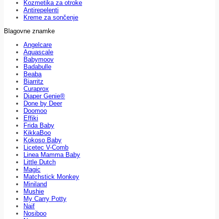
Kozmetika za otroke
Antirepelenti
Kreme za sončenje
Blagovne znamke
Angelcare
Aquascale
Babymoov
Badabulle
Beaba
Biarritz
Curaprox
Diaper Genie®
Done by Deer
Doomoo
Effiki
Frida Baby
KikkaBoo
Kokoso Baby
Licetec V-Comb
Linea Mamma Baby
Little Dutch
Magic
Matchstick Monkey
Miniland
Mushie
My Carry Potty
Naif
Nosiboo