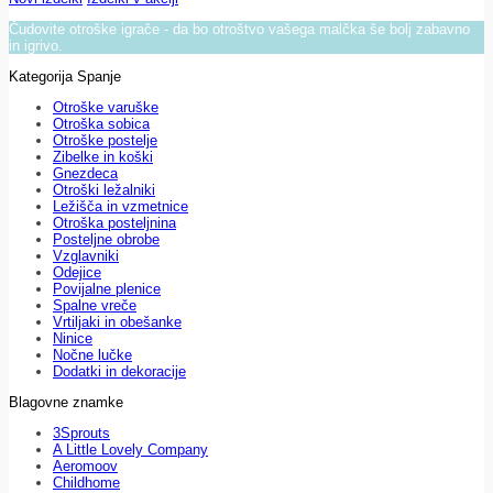
Čudovite otroške igrače - da bo otroštvo vašega malčka še bolj zabavno
in igrivo.
Kategorija Spanje
Otroške varuške
Otroška sobica
Otroške postelje
Zibelke in koški
Gnezdeca
Otroški ležalniki
Ležišča in vzmetnice
Otroška posteljnina
Posteljne obrobe
Vzglavniki
Odejice
Povijalne plenice
Spalne vreče
Vrtiljaki in obešanke
Ninice
Nočne lučke
Dodatki in dekoracije
Blagovne znamke
3Sprouts
A Little Lovely Company
Aeromoov
Childhome