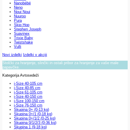
Nanobébé
Neno
Noui Noui
Nuuroo
Pura
Skip Hop
Stephen Joseph
Suavinex
Trixie Baby
Twistshake
Vulli
Novi izdelki
Izdelki v akciji
Stolčki za hranjenje, slinčki in ostali pribor za hranjenje za vaše male
papavčke.
Kategorija Avtosedeži
i-Size 40-105 cm
i-Size 40-85 cm
i-Size 61-105 cm
i-Size 40-150 cm
i-Size 100-150 cm
i-Size 76-150 cm
Skupina 0+ (0-13 kg)
Skupina 0+/1 (0-18 kg)
Skupina 0+/1/2 (0-25 kg)
Skupina 0/1/2/3 (0-36 kg)
Skupina 1 (9-18 kg)