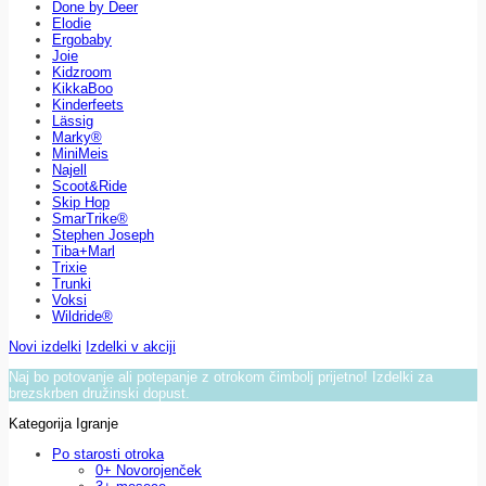
Done by Deer
Elodie
Ergobaby
Joie
Kidzroom
KikkaBoo
Kinderfeets
Lässig
Marky®
MiniMeis
Najell
Scoot&Ride
Skip Hop
SmarTrike®
Stephen Joseph
Tiba+Marl
Trixie
Trunki
Voksi
Wildride®
Novi izdelki
Izdelki v akciji
Naj bo potovanje ali potepanje z otrokom čimbolj prijetno! Izdelki za
brezskrben družinski dopust.
Kategorija Igranje
Po starosti otroka
0+ Novorojenček