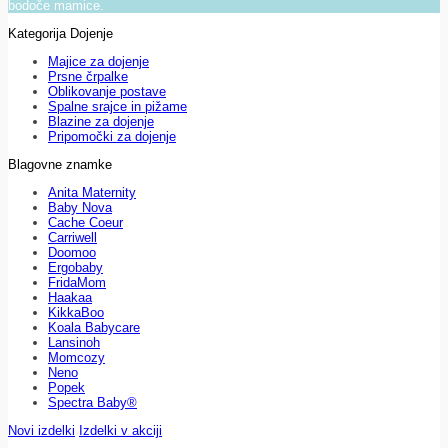
bodoče mamice.
Kategorija Dojenje
Majice za dojenje
Prsne črpalke
Oblikovanje postave
Spalne srajce in pižame
Blazine za dojenje
Pripomočki za dojenje
Blagovne znamke
Anita Maternity
Baby Nova
Cache Coeur
Carriwell
Doomoo
Ergobaby
FridaMom
Haakaa
KikkaBoo
Koala Babycare
Lansinoh
Momcozy
Neno
Popek
Spectra Baby®
Novi izdelki
Izdelki v akciji