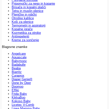
Pripomočki za nego in kopanje
Brisače in kopalni plašči
Tetra in muslin plenice
Pleničke in robčki
Otroške kahlice
Koši za plenice
Termometri in aspiratorji
Kopalne igrače
Kozmetika za otroke
Antirepelenti
Kreme za sončenje
Blagovne znamke
Angelcare
Aquascale
Babymoov
Badabulle
Beaba
Biarritz
Curaprox
Diaper Genie®
Done by Deer
Doomoo
Effiki
Frida Baby
KikkaBoo
Kokoso Baby
Licetec V-Comb
Linea Mamma Baby