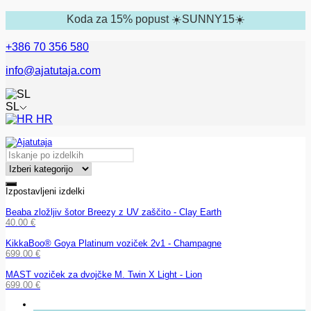
Koda za 15% popust ☀️SUNNY15☀️
+386 70 356 580
info@ajatutaja.com
SL
HR
Izpostavljeni izdelki
Beaba zložljiv šotor Breezy z UV zaščito - Clay Earth
40.00
€
KikkaBoo® Goya Platinum voziček 2v1 - Champagne
699.00
€
MAST voziček za dvojčke M. Twin X Light - Lion
699.00
€