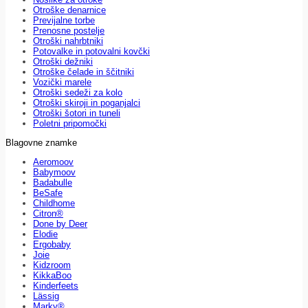
Otroške denarnice
Previjalne torbe
Prenosne postelje
Otroški nahrbtniki
Potovalke in potovalni kovčki
Otroški dežniki
Otroške čelade in ščitniki
Vozički marele
Otroški sedeži za kolo
Otroški skiroji in poganjalci
Otroški šotori in tuneli
Poletni pripomočki
Blagovne znamke
Aeromoov
Babymoov
Badabulle
BeSafe
Childhome
Citron®
Done by Deer
Elodie
Ergobaby
Joie
Kidzroom
KikkaBoo
Kinderfeets
Lässig
Marky®