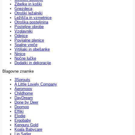
Zibelke in koški
Gnezdeca
Otroški ležalniki
Ležišča in vzmetnice
Otroška posteljnina
Posteljne obrobe
Vzglavniki
Odejice
Povijalne plenice
Spalne vreče
Vrtiljaki in obešanke
Ninice
Nočne lučke
Dodatki in dekoracije
Blagovne znamke
3Sprouts
A Little Lovely Company
Aeromoov
Childhome
DayDream
Done by Deer
Doomoo
Effiki
Elodie
Ergobaby
Kenguru Gold
Koala Babycare
Lip Satler