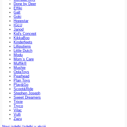
Done by Deer
Effiki
Galt
Goki
Hoppstar
IGLU
Janod
Kid's Concept
KikkaBoo
Kinderfeets
Lilliputiens
Little Dutch
Modu
Mom`s Care
Muffik®
Mushie
OplaToys
Pearhead
Plan Toys
Play&Go
Scoot&Ride
Stephen Joseph
Sweet Dreamers
Trixie
Tryco
Vilac
Vulli
Zazu
Novi izdelki
Izdelki v akciji