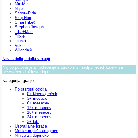
MiniMeis
Najell
Scoot&Ride
Skip Hop
SmarTrike®
Stephen Joseph
Tiba+Marl
Trixie
Trunki
Voksi
Wildride®
Novi izdelki
Izdelki v akciji
Naj bo potovanje ali potepanje z otrokom čimbolj prijetno! Izdelki za
brezskrben družinski dopust.
Kategorija Igranje
Po starosti otroka
0+ Novorojenček
3+ mesece
6+ mesecev
12+ mesecev
18+ mesecev
24+ mesecev
3+ leta
Ustvarjalne igrače
Mehke in plišaste igrače
Ninice za dojenčke