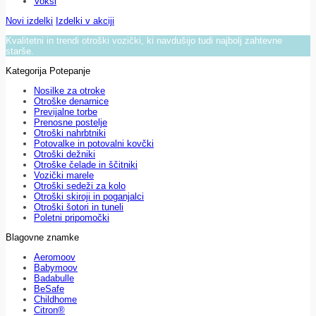
Voksi
Novi izdelki
Izdelki v akciji
Kvalitetni in trendi otroški vozički, ki navdušijo tudi najbolj zahtevne
starše.
Kategorija Potepanje
Nosilke za otroke
Otroške denarnice
Previjalne torbe
Prenosne postelje
Otroški nahrbtniki
Potovalke in potovalni kovčki
Otroški dežniki
Otroške čelade in ščitniki
Vozički marele
Otroški sedeži za kolo
Otroški skiroji in poganjalci
Otroški šotori in tuneli
Poletni pripomočki
Blagovne znamke
Aeromoov
Babymoov
Badabulle
BeSafe
Childhome
Citron®