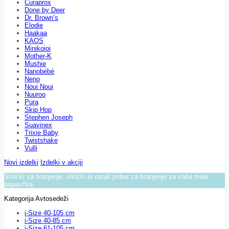
Curaprox
Done by Deer
Dr. Brown’s
Elodie
Haakaa
KAOS
Minikoioi
Mother-K
Mushie
Nanobébé
Neno
Noui Noui
Nuuroo
Pura
Skip Hop
Stephen Joseph
Suavinex
Trixie Baby
Twistshake
Vulli
Novi izdelki
Izdelki v akciji
Stolčki za hranjenje, slinčki in ostali pribor za hranjenje za vaše male
papavčke.
Kategorija Avtosedeži
i-Size 40-105 cm
i-Size 40-85 cm
i-Size 61-105 cm