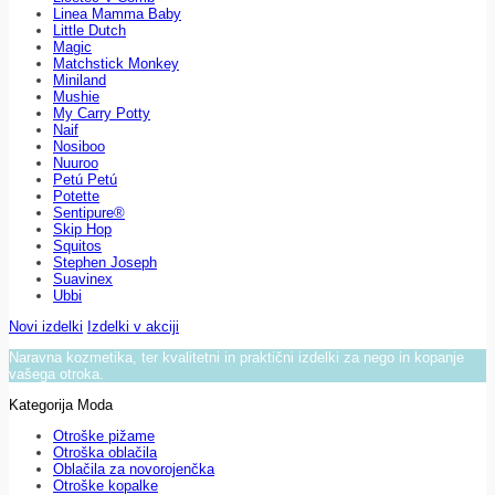
Linea Mamma Baby
Little Dutch
Magic
Matchstick Monkey
Miniland
Mushie
My Carry Potty
Naif
Nosiboo
Nuuroo
Petú Petú
Potette
Sentipure®
Skip Hop
Squitos
Stephen Joseph
Suavinex
Ubbi
Novi izdelki
Izdelki v akciji
Naravna kozmetika, ter kvalitetni in praktični izdelki za nego in kopanje
vašega otroka.
Kategorija Moda
Otroške pižame
Otroška oblačila
Oblačila za novorojenčka
Otroške kopalke