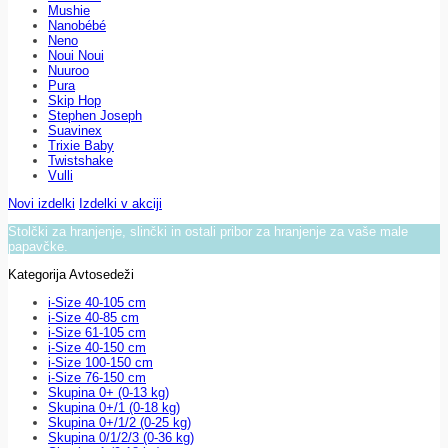
Mushie
Nanobébé
Neno
Noui Noui
Nuuroo
Pura
Skip Hop
Stephen Joseph
Suavinex
Trixie Baby
Twistshake
Vulli
Novi izdelki
Izdelki v akciji
Stolčki za hranjenje, slinčki in ostali pribor za hranjenje za vaše male
papavčke.
Kategorija Avtosedeži
i-Size 40-105 cm
i-Size 40-85 cm
i-Size 61-105 cm
i-Size 40-150 cm
i-Size 100-150 cm
i-Size 76-150 cm
Skupina 0+ (0-13 kg)
Skupina 0+/1 (0-18 kg)
Skupina 0+/1/2 (0-25 kg)
Skupina 0/1/2/3 (0-36 kg)