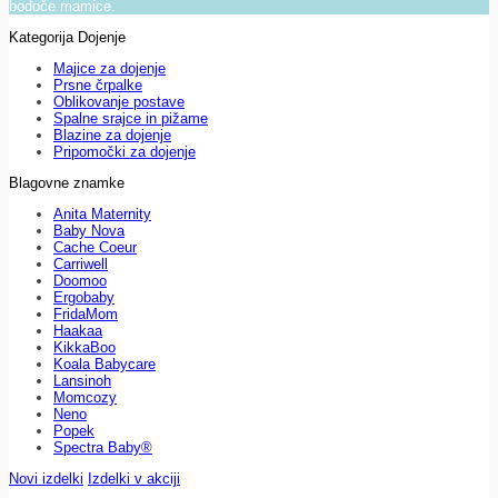
bodoče mamice.
Kategorija Dojenje
Majice za dojenje
Prsne črpalke
Oblikovanje postave
Spalne srajce in pižame
Blazine za dojenje
Pripomočki za dojenje
Blagovne znamke
Anita Maternity
Baby Nova
Cache Coeur
Carriwell
Doomoo
Ergobaby
FridaMom
Haakaa
KikkaBoo
Koala Babycare
Lansinoh
Momcozy
Neno
Popek
Spectra Baby®
Novi izdelki
Izdelki v akciji