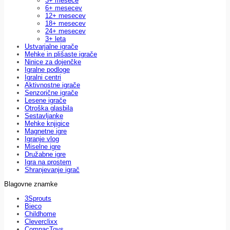
3+ mesece
6+ mesecev
12+ mesecev
18+ mesecev
24+ mesecev
3+ leta
Ustvarjalne igrače
Mehke in plišaste igrače
Ninice za dojenčke
Igralne podloge
Igralni centri
Aktivnostne igrače
Senzorične igrače
Lesene igrače
Otroška glasbila
Sestavljanke
Mehke knjigice
Magnetne igre
Igranje vlog
Miselne igre
Družabne igre
Igra na prostem
Shranjevanje igrač
Blagovne znamke
3Sprouts
Bieco
Childhome
Cleverclixx
CompacToys