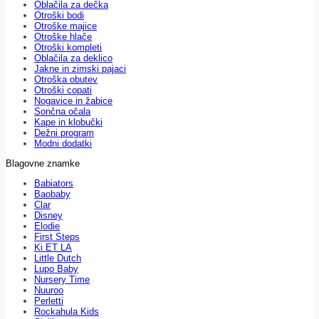
Oblačila za dečka
Otroški bodi
Otroške majice
Otroške hlače
Otroški kompleti
Oblačila za deklico
Jakne in zimski pajaci
Otroška obutev
Otroški copati
Nogavice in žabice
Sončna očala
Kape in klobučki
Dežni program
Modni dodatki
Blagovne znamke
Babiators
Baobaby
Clar
Disney
Elodie
First Steps
Ki ET LA
Little Dutch
Lupo Baby
Nursery Time
Nuuroo
Perletti
Rockahula Kids