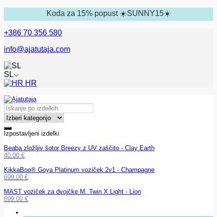
Koda za 15% popust ☀️SUNNY15☀️
+386 70 356 580
info@ajatutaja.com
SL
HR
Izpostavljeni izdelki
Beaba zložljiv šotor Breezy z UV zaščito - Clay Earth
40.00
€
KikkaBoo® Goya Platinum voziček 2v1 - Champagne
699.00
€
MAST voziček za dvojčke M. Twin X Light - Lion
699.00
€