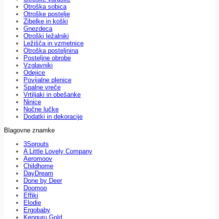
Otroška sobica
Otroške postelje
Zibelke in koški
Gnezdeca
Otroški ležalniki
Ležišča in vzmetnice
Otroška posteljnina
Posteljne obrobe
Vzglavniki
Odejice
Povijalne plenice
Spalne vreče
Vrtiljaki in obešanke
Ninice
Nočne lučke
Dodatki in dekoracije
Blagovne znamke
3Sprouts
A Little Lovely Company
Aeromoov
Childhome
DayDream
Done by Deer
Doomoo
Effiki
Elodie
Ergobaby
Kenguru Gold