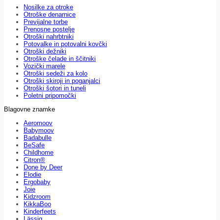
Nosilke za otroke
Otroške denarnice
Previjalne torbe
Prenosne postelje
Otroški nahrbtniki
Potovalke in potovalni kovčki
Otroški dežniki
Otroške čelade in ščitniki
Vozički marele
Otroški sedeži za kolo
Otroški skiroji in poganjalci
Otroški šotori in tuneli
Poletni pripomočki
Blagovne znamke
Aeromoov
Babymoov
Badabulle
BeSafe
Childhome
Citron®
Done by Deer
Elodie
Ergobaby
Joie
Kidzroom
KikkaBoo
Kinderfeets
Lässig