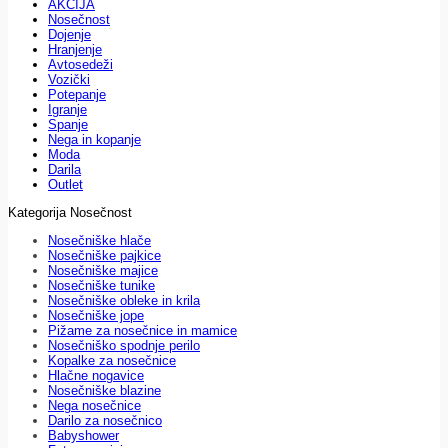
AKCIJA
Nosečnost
Dojenje
Hranjenje
Avtosedeži
Vozički
Potepanje
Igranje
Spanje
Nega in kopanje
Moda
Darila
Outlet
Kategorija Nosečnost
Nosečniške hlače
Nosečniške pajkice
Nosečniške majice
Nosečniške tunike
Nosečniške obleke in krila
Nosečniške jope
Pižame za nosečnice in mamice
Nosečniško spodnje perilo
Kopalke za nosečnice
Hlačne nogavice
Nosečniške blazine
Nega nosečnice
Darilo za nosečnico
Babyshower