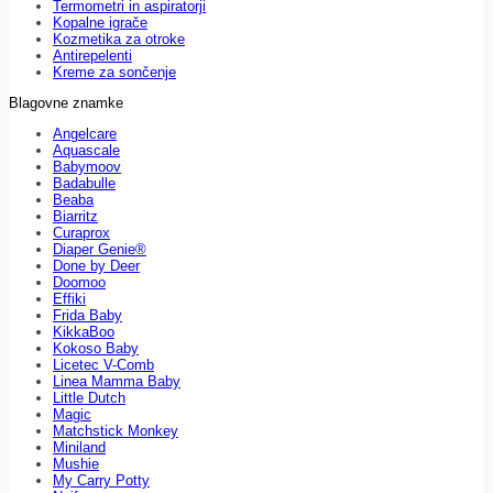
Termometri in aspiratorji
Kopalne igrače
Kozmetika za otroke
Antirepelenti
Kreme za sončenje
Blagovne znamke
Angelcare
Aquascale
Babymoov
Badabulle
Beaba
Biarritz
Curaprox
Diaper Genie®
Done by Deer
Doomoo
Effiki
Frida Baby
KikkaBoo
Kokoso Baby
Licetec V-Comb
Linea Mamma Baby
Little Dutch
Magic
Matchstick Monkey
Miniland
Mushie
My Carry Potty