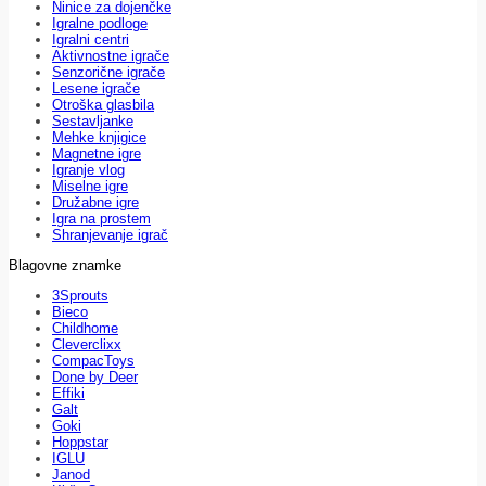
Ninice za dojenčke
Igralne podloge
Igralni centri
Aktivnostne igrače
Senzorične igrače
Lesene igrače
Otroška glasbila
Sestavljanke
Mehke knjigice
Magnetne igre
Igranje vlog
Miselne igre
Družabne igre
Igra na prostem
Shranjevanje igrač
Blagovne znamke
3Sprouts
Bieco
Childhome
Cleverclixx
CompacToys
Done by Deer
Effiki
Galt
Goki
Hoppstar
IGLU
Janod