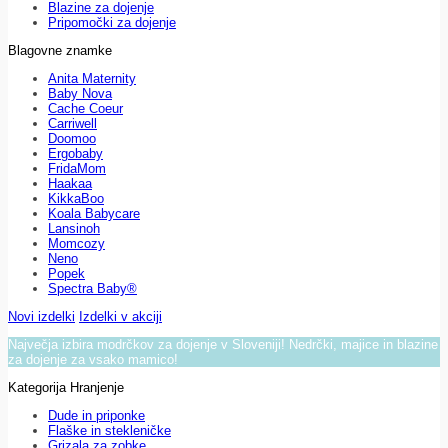
Blazine za dojenje
Pripomočki za dojenje
Blagovne znamke
Anita Maternity
Baby Nova
Cache Coeur
Carriwell
Doomoo
Ergobaby
FridaMom
Haakaa
KikkaBoo
Koala Babycare
Lansinoh
Momcozy
Neno
Popek
Spectra Baby®
Novi izdelki
Izdelki v akciji
Največja izbira modrčkov za dojenje v Sloveniji! Nedrčki, majice in blazine
za dojenje za vsako mamico!
Kategorija Hranjenje
Dude in priponke
Flaške in stekleničke
Grizala za zobke