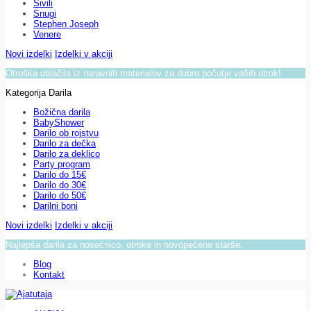
Sivili
Snugi
Stephen Joseph
Venere
Novi izdelki
Izdelki v akciji
Otroška oblačila iz naravnih materialov za dobro počutje vaših otrok!
Kategorija Darila
Božična darila
BabyShower
Darilo ob rojstvu
Darilo za dečka
Darilo za deklico
Party program
Darilo do 15€
Darilo do 30€
Darilo do 50€
Darilni boni
Novi izdelki
Izdelki v akciji
Najlepša darila za nosečnico, otroke in novopečene starše.
Blog
Kontakt