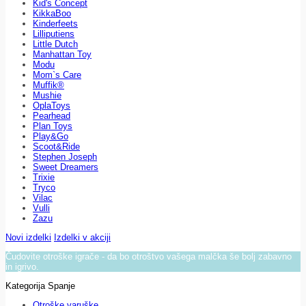
Kid's Concept
KikkaBoo
Kinderfeets
Lilliputiens
Little Dutch
Manhattan Toy
Modu
Mom`s Care
Muffik®
Mushie
OplaToys
Pearhead
Plan Toys
Play&Go
Scoot&Ride
Stephen Joseph
Sweet Dreamers
Trixie
Tryco
Vilac
Vulli
Zazu
Novi izdelki
Izdelki v akciji
Čudovite otroške igrače - da bo otroštvo vašega malčka še bolj zabavno
in igrivo.
Kategorija Spanje
Otroške varuške