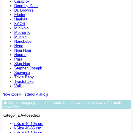
Curaprox
Done by Deer
Dr. Brown’s
Elodie
Haakaa
KAOS
Minikoioi
Mother-K
Mushie
Nanobébé
Neno
Noui Noui
Nuuroo
Pura
Skip Hop
Stephen Joseph
Suavinex
Trixie Baby
Twistshake
Vulli
Novi izdelki
Izdelki v akciji
Stolčki za hranjenje, slinčki in ostali pribor za hranjenje za vaše male
papavčke.
Kategorija Avtosedeži
i-Size 40-105 cm
i-Size 40-85 cm
i-Size 61-105 cm