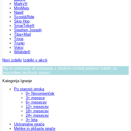
Marky®
MiniMeis
Najell
Scoot&Ride
Skip Hop
SmarTrike®
Stephen Joseph
Tiba+Marl
Trixie
Trunki
Voksi
Wildride®
Novi izdelki
Izdelki v akciji
Naj bo potovanje ali potepanje z otrokom čimbolj prijetno! Izdelki za
brezskrben družinski dopust.
Kategorija Igranje
Po starosti otroka
0+ Novorojenček
3+ mesece
6+ mesecev
12+ mesecev
18+ mesecev
24+ mesecev
3+ leta
Ustvarjalne igrače
Mehke in plišaste igrače