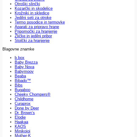
Otroški slinčki
Kozarčki in skodelice
Krožniki in skledice
Jedilni seti za otroke
Termo posodice in termovke
Aparati za pripravo hrane
Pripomočki za hranjenje
Žličke in jedilni pribor
Stolčki za hranjenje
Blagovne znamke
b.box
Baby Brezza
Baby Nova
Babymoov
Beaba
Bibado™
Bibs
Bugaboo
Cheeky Chompers®
Childhome
Curaprox
Done by Deer
Dr. Brown’s
Elodie
Haakaa
KAOS
Minikoioi
Mother-K