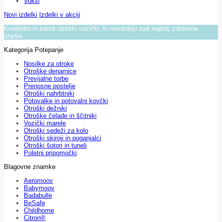
Voksi
Novi izdelki
Izdelki v akciji
Kvalitetni in trendi otroški vozički, ki navdušijo tudi najbolj zahtevne
starše.
Kategorija Potepanje
Nosilke za otroke
Otroške denarnice
Previjalne torbe
Prenosne postelje
Otroški nahrbtniki
Potovalke in potovalni kovčki
Otroški dežniki
Otroške čelade in ščitniki
Vozički marele
Otroški sedeži za kolo
Otroški skiroji in poganjalci
Otroški šotori in tuneli
Poletni pripomočki
Blagovne znamke
Aeromoov
Babymoov
Badabulle
BeSafe
Childhome
Citron®