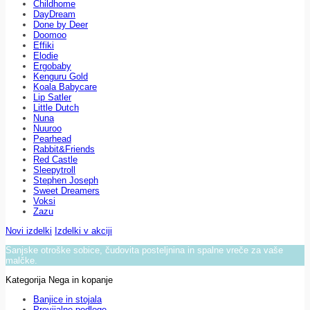
Childhome
DayDream
Done by Deer
Doomoo
Effiki
Elodie
Ergobaby
Kenguru Gold
Koala Babycare
Lip Satler
Little Dutch
Nuna
Nuuroo
Pearhead
Rabbit&Friends
Red Castle
Sleepytroll
Stephen Joseph
Sweet Dreamers
Voksi
Zazu
Novi izdelki
Izdelki v akciji
Sanjske otroške sobice, čudovita posteljnina in spalne vreče za vaše
malčke.
Kategorija Nega in kopanje
Banjice in stojala
Previjalne podloge