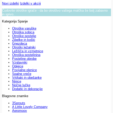
Novi izdelki
Izdelki v akciji
Čudovite otroške igrače - da bo otroštvo vašega malčka še bolj zabavno
in igrivo.
Kategorija Spanje
Otroške varuške
Otroška sobica
Otroške postelje
Zibelke in koški
Gnezdeca
Otroški ležalniki
Ležišča in vzmetnice
Otroška posteljnina
Posteljne obrobe
Vzglavniki
Odejice
Povijalne plenice
Spalne vreče
Vrtiljaki in obešanke
Ninice
Nočne lučke
Dodatki in dekoracije
Blagovne znamke
3Sprouts
A Little Lovely Company
Aeromoov