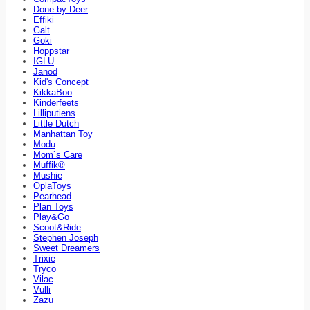
Done by Deer
Effiki
Galt
Goki
Hoppstar
IGLU
Janod
Kid's Concept
KikkaBoo
Kinderfeets
Lilliputiens
Little Dutch
Manhattan Toy
Modu
Mom`s Care
Muffik®
Mushie
OplaToys
Pearhead
Plan Toys
Play&Go
Scoot&Ride
Stephen Joseph
Sweet Dreamers
Trixie
Tryco
Vilac
Vulli
Zazu