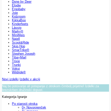
Done by Deer
Elodie
Ergobaby
Joie
Kidzroom
KikkaBoo
Kinderfeets
Lässig
Marky®
MiniMeis
Najell
Scoot&Ride
Skip Hop
SmarTrike®
Stephen Joseph
Tiba+Marl
Trixie
Trunki
Voksi
Wildride®
Novi izdelki
Izdelki v akciji
Naj bo potovanje ali potepanje z otrokom čimbolj prijetno! Izdelki za
brezskrben družinski dopust.
Kategorija Igranje
Po starosti otroka
0+ Novorojenček