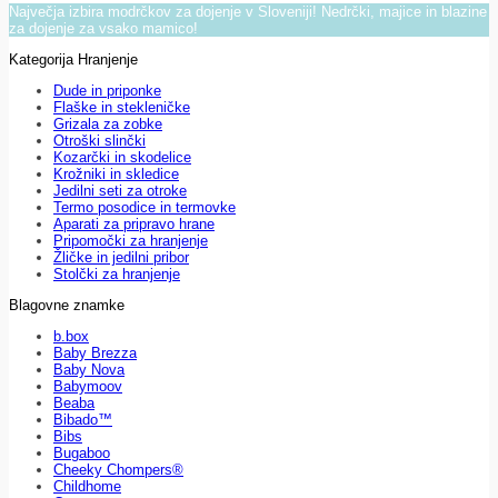
Največja izbira modrčkov za dojenje v Sloveniji! Nedrčki, majice in blazine
za dojenje za vsako mamico!
Kategorija Hranjenje
Dude in priponke
Flaške in stekleničke
Grizala za zobke
Otroški slinčki
Kozarčki in skodelice
Krožniki in skledice
Jedilni seti za otroke
Termo posodice in termovke
Aparati za pripravo hrane
Pripomočki za hranjenje
Žličke in jedilni pribor
Stolčki za hranjenje
Blagovne znamke
b.box
Baby Brezza
Baby Nova
Babymoov
Beaba
Bibado™
Bibs
Bugaboo
Cheeky Chompers®
Childhome