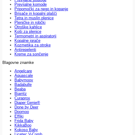
Previjalne komode
Pripomočki za nego in kopanje
Brisače in kopalni plašči
Tetra in muslin plenice
Pleničke in robčki
Otroške kahlice
Koši za plenice
Termometri in aspiratorji
Kopalne igrače
Kozmetika za otroke
Antirepelenti
Kreme za sončenje
Blagovne znamke
Angelcare
Aquascale
Babymoov
Badabulle
Beaba
Biarritz
Curaprox
Diaper Genie®
Done by Deer
Doomoo
Effiki
Frida Baby
KikkaBoo
Kokoso Baby
Licetec V-Comb