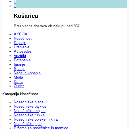
0
0
Košarica
Brezplačna dostava ob nakupu nad 85€
AKCIJA
Nosečnost
Dojenje
Hranjenje
Avtosedeži
Vozički
Potepanje
Igranje
Spanje
Nega in kopanje
Moda
Darila
Outlet
Kategorija Nosečnost
Nosečniške hlače
Nosečniške pajkice
Nosečniške majice
Nosečniške tunike
Nosečniške obleke in krila
Nosečniške jope
Pižame za nosečnice in mamice