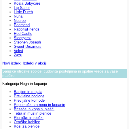
Koala Babycare
Lip Satler
Little Dutch
Nuna
Nuuroo
Pearhead
Rabbit&Friends
Red Castle
Sleepytroll
Stephen Joseph
Sweet Dreamers
Voksi
Zazu
Novi izdelki
Izdelki v akciji
Sanjske otroške sobice, čudovita posteljnina in spalne vreče za vaše
malčke.
Kategorija Nega in kopanje
Banjice in stojala
Previjalne podloge
Previjalne komode
Pripomočki za nego in kopanje
Brisače in kopalni plašči
Tetra in muslin plenice
Pleničke in robčki
Otroške kahlice
Koši za plenice