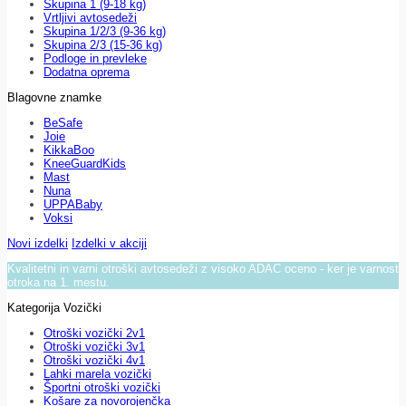
Skupina 1 (9-18 kg)
Vrtljivi avtosedeži
Skupina 1/2/3 (9-36 kg)
Skupina 2/3 (15-36 kg)
Podloge in prevleke
Dodatna oprema
Blagovne znamke
BeSafe
Joie
KikkaBoo
KneeGuardKids
Mast
Nuna
UPPABaby
Voksi
Novi izdelki
Izdelki v akciji
Kvalitetni in varni otroški avtosedeži z visoko ADAC oceno - ker je varnost
otroka na 1. mestu.
Kategorija Vozički
Otroški vozički 2v1
Otroški vozički 3v1
Otroški vozički 4v1
Lahki marela vozički
Športni otroški vozički
Košare za novorojenčka