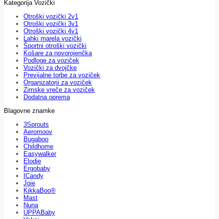
Kategorija Vozički
Otroški vozički 2v1
Otroški vozički 3v1
Otroški vozički 4v1
Lahki marela vozički
Športni otroški vozički
Košare za novorojenčka
Podloge za voziček
Vozički za dvojčke
Previjalne torbe za voziček
Organizatorji za voziček
Zimske vreče za voziček
Dodatna oprema
Blagovne znamke
3Sprouts
Aeromoov
Bugaboo
Childhome
Easywalker
Elodie
Ergobaby
ICandy
Joie
KikkaBoo®
Mast
Nuna
UPPABaby