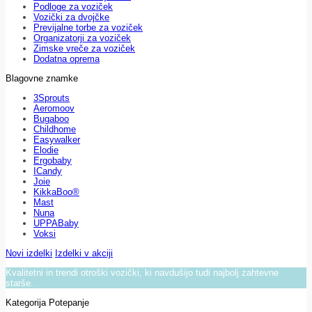
Podloge za voziček
Vozički za dvojčke
Previjalne torbe za voziček
Organizatorji za voziček
Zimske vreče za voziček
Dodatna oprema
Blagovne znamke
3Sprouts
Aeromoov
Bugaboo
Childhome
Easywalker
Elodie
Ergobaby
ICandy
Joie
KikkaBoo®
Mast
Nuna
UPPABaby
Voksi
Novi izdelki
Izdelki v akciji
Kvalitetni in trendi otroški vozički, ki navdušijo tudi najbolj zahtevne
starše.
Kategorija Potepanje