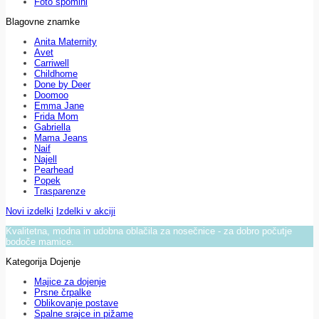
Foto spomini
Blagovne znamke
Anita Maternity
Avet
Carriwell
Childhome
Done by Deer
Doomoo
Emma Jane
Frida Mom
Gabriella
Mama Jeans
Naif
Najell
Pearhead
Popek
Trasparenze
Novi izdelki
Izdelki v akciji
Kvalitetna, modna in udobna oblačila za nosečnice - za dobro počutje
bodoče mamice.
Kategorija Dojenje
Majice za dojenje
Prsne črpalke
Oblikovanje postave
Spalne srajce in pižame