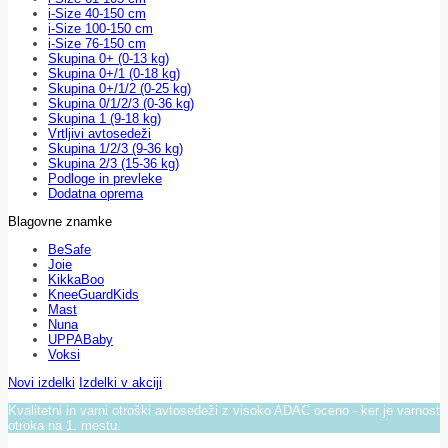
i-Size 40-150 cm
i-Size 100-150 cm
i-Size 76-150 cm
Skupina 0+ (0-13 kg)
Skupina 0+/1 (0-18 kg)
Skupina 0+/1/2 (0-25 kg)
Skupina 0/1/2/3 (0-36 kg)
Skupina 1 (9-18 kg)
Vrtljivi avtosedeži
Skupina 1/2/3 (9-36 kg)
Skupina 2/3 (15-36 kg)
Podloge in prevleke
Dodatna oprema
Blagovne znamke
BeSafe
Joie
KikkaBoo
KneeGuardKids
Mast
Nuna
UPPABaby
Voksi
Novi izdelki
Izdelki v akciji
Kvalitetni in varni otroški avtosedeži z visoko ADAC oceno - ker je varnost
otroka na 1. mestu.