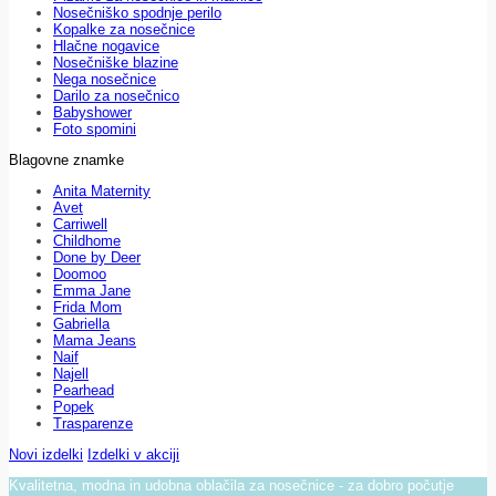
Nosečniško spodnje perilo
Kopalke za nosečnice
Hlačne nogavice
Nosečniške blazine
Nega nosečnice
Darilo za nosečnico
Babyshower
Foto spomini
Blagovne znamke
Anita Maternity
Avet
Carriwell
Childhome
Done by Deer
Doomoo
Emma Jane
Frida Mom
Gabriella
Mama Jeans
Naif
Najell
Pearhead
Popek
Trasparenze
Novi izdelki
Izdelki v akciji
Kvalitetna, modna in udobna oblačila za nosečnice - za dobro počutje