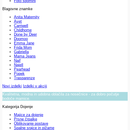
Foto spomini
Blagovne znamke
Anita Maternity
Avet
Carriwell
Childhome
Done by Deer
Doomoo
Emma Jane
Frida Mom
Gabriella
Mama Jeans
Naif
Najell
Pearhead
Popek
Trasparenze
Novi izdelki
Izdelki v akciji
Kvalitetna, modna in udobna oblačila za nosečnice - za dobro počutje
bodoče mamice.
Kategorija Dojenje
Majice za dojenje
Prsne črpalke
Oblikovanje postave
Spalne srajce in pižame