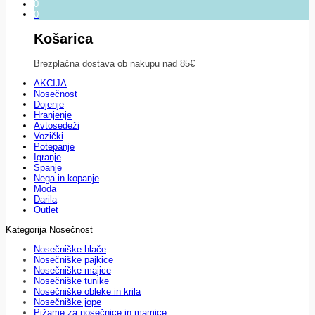
0
0
Košarica
Brezplačna dostava ob nakupu nad 85€
AKCIJA
Nosečnost
Dojenje
Hranjenje
Avtosedeži
Vozički
Potepanje
Igranje
Spanje
Nega in kopanje
Moda
Darila
Outlet
Kategorija Nosečnost
Nosečniške hlače
Nosečniške pajkice
Nosečniške majice
Nosečniške tunike
Nosečniške obleke in krila
Nosečniške jope
Pižame za nosečnice in mamice