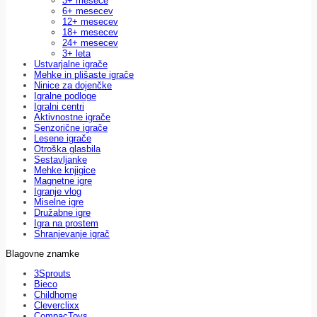
3+ mesece
6+ mesecev
12+ mesecev
18+ mesecev
24+ mesecev
3+ leta
Ustvarjalne igrače
Mehke in plišaste igrače
Ninice za dojenčke
Igralne podloge
Igralni centri
Aktivnostne igrače
Senzorične igrače
Lesene igrače
Otroška glasbila
Sestavljanke
Mehke knjigice
Magnetne igre
Igranje vlog
Miselne igre
Družabne igre
Igra na prostem
Shranjevanje igrač
Blagovne znamke
3Sprouts
Bieco
Childhome
Cleverclixx
CompacToys