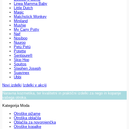
Linea Mamma Baby
Little Dutch
Magic
Matchstick Monkey
Miniland
Mushie
My Carry Potty
Naif
Nosiboo
Nuuroo
Petú Petú
Potette
Sentipure®
Skip Hop
Squitos
Stephen Joseph
Suavinex
Ubbi
Novi izdelki
Izdelki v akciji
Naravna kozmetika, ter kvalitetni in praktični izdelki za nego in kopanje
vašega otroka.
Kategorija Moda
Otroške pižame
Otroška oblačila
Oblačila za novorojenčka
Otroške kopalke