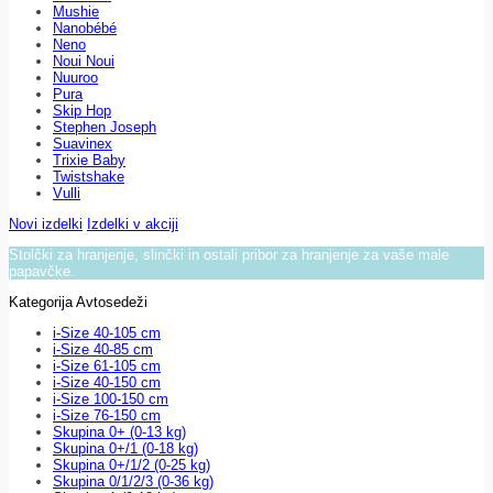
Mushie
Nanobébé
Neno
Noui Noui
Nuuroo
Pura
Skip Hop
Stephen Joseph
Suavinex
Trixie Baby
Twistshake
Vulli
Novi izdelki
Izdelki v akciji
Stolčki za hranjenje, slinčki in ostali pribor za hranjenje za vaše male
papavčke.
Kategorija Avtosedeži
i-Size 40-105 cm
i-Size 40-85 cm
i-Size 61-105 cm
i-Size 40-150 cm
i-Size 100-150 cm
i-Size 76-150 cm
Skupina 0+ (0-13 kg)
Skupina 0+/1 (0-18 kg)
Skupina 0+/1/2 (0-25 kg)
Skupina 0/1/2/3 (0-36 kg)