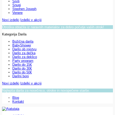
Sivili
Snugi
Stephen Joseph
Venere
Novi izdelki
Izdelki v akciji
Otroška oblačila iz naravnih materialov za dobro počutje vaših otrok!
Kategorija Darila
Božična darila
BabyShower
Darilo ob rojstvu
Darilo za dečka
Darilo za deklico
Party program
Darilo do 15€
Darilo do 30€
Darilo do 50€
Darilni boni
Novi izdelki
Izdelki v akciji
Najlepša darila za nosečnico, otroke in novopečene starše.
Blog
Kontakt