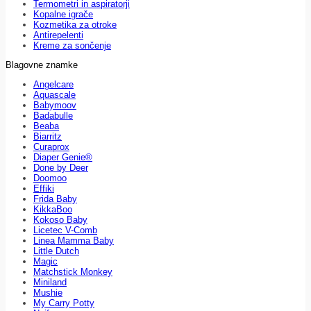
Termometri in aspiratorji
Kopalne igrače
Kozmetika za otroke
Antirepelenti
Kreme za sončenje
Blagovne znamke
Angelcare
Aquascale
Babymoov
Badabulle
Beaba
Biarritz
Curaprox
Diaper Genie®
Done by Deer
Doomoo
Effiki
Frida Baby
KikkaBoo
Kokoso Baby
Licetec V-Comb
Linea Mamma Baby
Little Dutch
Magic
Matchstick Monkey
Miniland
Mushie
My Carry Potty