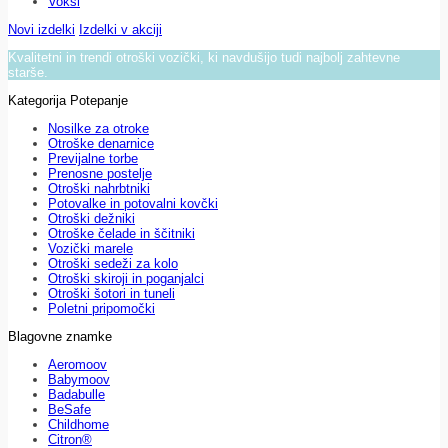
Voksi
Novi izdelki
Izdelki v akciji
Kvalitetni in trendi otroški vozički, ki navdušijo tudi najbolj zahtevne
starše.
Kategorija Potepanje
Nosilke za otroke
Otroške denarnice
Previjalne torbe
Prenosne postelje
Otroški nahrbtniki
Potovalke in potovalni kovčki
Otroški dežniki
Otroške čelade in ščitniki
Vozički marele
Otroški sedeži za kolo
Otroški skiroji in poganjalci
Otroški šotori in tuneli
Poletni pripomočki
Blagovne znamke
Aeromoov
Babymoov
Badabulle
BeSafe
Childhome
Citron®