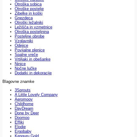
Otroška sobica
Otroške postelje
Zibelke in koški
Gnezdeca
Otroški ležalniki
Ležišča in vzmetnice
Otroška posteljnina
Posteljne obrobe
Vzglavniki
Odejice
Povijalne plenice
Spalne vreče
Vrtiljaki in obešanke
Ninice
Nočne lučke
Dodatki in dekoracije
Blagovne znamke
3Sprouts
A Little Lovely Company
Aeromoov
Childhome
DayDream
Done by Deer
Doomoo
Effiki
Elodie
Ergobaby
Kenguru Gold