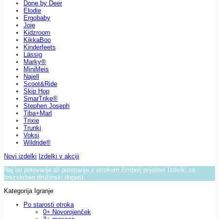
Done by Deer
Elodie
Ergobaby
Joie
Kidzroom
KikkaBoo
Kinderfeets
Lässig
Marky®
MiniMeis
Najell
Scoot&Ride
Skip Hop
SmarTrike®
Stephen Joseph
Tiba+Marl
Trixie
Trunki
Voksi
Wildride®
Novi izdelki
Izdelki v akciji
Naj bo potovanje ali potepanje z otrokom čimbolj prijetno! Izdelki za
brezskrben družinski dopust.
Kategorija Igranje
Po starosti otroka
0+ Novorojenček