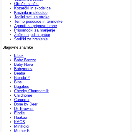
Otroški slinčki
Kozarčki in skodelice
Krožniki in skledice
Jedilni seti za otroke
Termo posodice in termovke
Aparati za pripravo hrane
Pripomočki za hranjenje
Žličke in jedilni pribor
Stolčki za hranjenje
Blagovne znamke
b.box
Baby Brezza
Baby Nova
Babymoov
Beaba
Bibado™
Bibs
Bugaboo
Cheeky Chompers®
Childhome
Curaprox
Done by Deer
Dr. Brown’s
Elodie
Haakaa
KAOS
Minikoioi
Mother-K