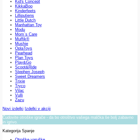
Kid's Concept
KikkaBoo
Kinderfeets
Lilliputiens
Little Dutch
Manhattan Toy
Modu
Mom`s Care
Muffik®
Mushie
OplaToys
Pearhead
Plan Toys
Play&Go
Scoot&Ride
Stephen Joseph
Sweet Dreamers
Trixie
Tryco
Vilac
Vulli
Zazu
Novi izdelki
Izdelki v akciji
Čudovite otroške igrače - da bo otroštvo vašega malčka še bolj zabavno
in igrivo.
Kategorija Spanje
Otroške varuške