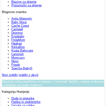
Blazine za dojenje
Pripomočki za dojenje
Blagovne znamke
Anita Maternity
Baby Nova
Cache Coeur
Carriwell
Doomoo
Ergobaby
FridaMom
Haakaa
KikkaBoo
Koala Babycare
Lansinoh
Momcozy
Neno
Popek
Spectra Baby®
Novi izdelki
Izdelki v akciji
Največja izbira modrčkov za dojenje v Sloveniji! Nedrčki, majice in blazine
za dojenje za vsako mamico!
Kategorija Hranjenje
Dude in priponke
Flaške in stekleničke
Grizala za zobke