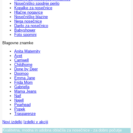
Nosečniško spodnje perilo
Kopalke za nosečnice
Hlačne nogavice
Nosečniške blazine
Nega nosečnice
Darilo za nosečnico
Babyshower
Foto spomini
Blagovne znamke
Anita Maternity
Avet
Carriwell
Childhome
Done by Deer
Doomoo
Emma Jane
Frida Mom
Gabriella
Mama Jeans
Naif
Najell
Pearhead
Popek
Trasparenze
Novi izdelki
Izdelki v akciji
Kvalitetna, modna in udobna oblačila za nosečnice - za dobro počutje