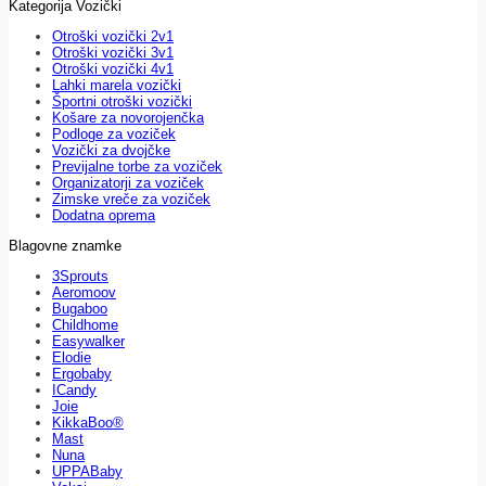
Kategorija Vozički
Otroški vozički 2v1
Otroški vozički 3v1
Otroški vozički 4v1
Lahki marela vozički
Športni otroški vozički
Košare za novorojenčka
Podloge za voziček
Vozički za dvojčke
Previjalne torbe za voziček
Organizatorji za voziček
Zimske vreče za voziček
Dodatna oprema
Blagovne znamke
3Sprouts
Aeromoov
Bugaboo
Childhome
Easywalker
Elodie
Ergobaby
ICandy
Joie
KikkaBoo®
Mast
Nuna
UPPABaby