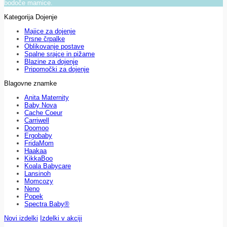
bodoče mamice.
Kategorija Dojenje
Majice za dojenje
Prsne črpalke
Oblikovanje postave
Spalne srajce in pižame
Blazine za dojenje
Pripomočki za dojenje
Blagovne znamke
Anita Maternity
Baby Nova
Cache Coeur
Carriwell
Doomoo
Ergobaby
FridaMom
Haakaa
KikkaBoo
Koala Babycare
Lansinoh
Momcozy
Neno
Popek
Spectra Baby®
Novi izdelki
Izdelki v akciji