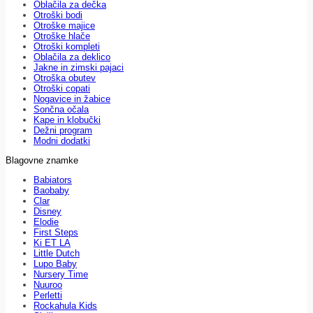
Oblačila za dečka
Otroški bodi
Otroške majice
Otroške hlače
Otroški kompleti
Oblačila za deklico
Jakne in zimski pajaci
Otroška obutev
Otroški copati
Nogavice in žabice
Sončna očala
Kape in klobučki
Dežni program
Modni dodatki
Blagovne znamke
Babiators
Baobaby
Clar
Disney
Elodie
First Steps
Ki ET LA
Little Dutch
Lupo Baby
Nursery Time
Nuuroo
Perletti
Rockahula Kids