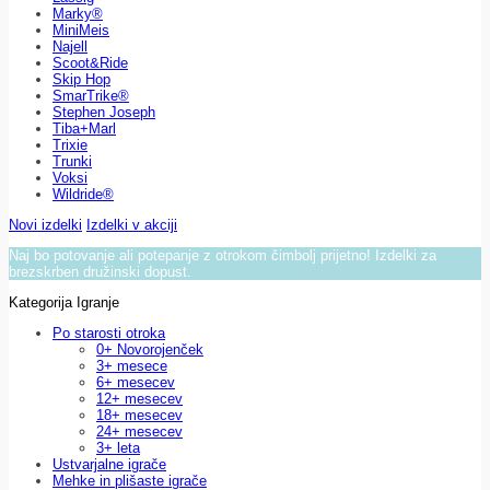
Marky®
MiniMeis
Najell
Scoot&Ride
Skip Hop
SmarTrike®
Stephen Joseph
Tiba+Marl
Trixie
Trunki
Voksi
Wildride®
Novi izdelki
Izdelki v akciji
Naj bo potovanje ali potepanje z otrokom čimbolj prijetno! Izdelki za
brezskrben družinski dopust.
Kategorija Igranje
Po starosti otroka
0+ Novorojenček
3+ mesece
6+ mesecev
12+ mesecev
18+ mesecev
24+ mesecev
3+ leta
Ustvarjalne igrače
Mehke in plišaste igrače