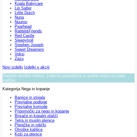
Koala Babycare
Lip Satler
Little Dutch
Nuna
Nuuroo
Pearhead
Rabbit&Friends
Red Castle
Sleepytroll
Stephen Joseph
Sweet Dreamers
Voksi
Zazu
Novi izdelki
Izdelki v akciji
Sanjske otroške sobice, čudovita posteljnina in spalne vreče za vaše
malčke.
Kategorija Nega in kopanje
Banjice in stojala
Previjalne podloge
Previjalne komode
Pripomočki za nego in kopanje
Brisače in kopalni plašči
Tetra in muslin plenice
Pleničke in robčki
Otroške kahlice
Koši za plenice