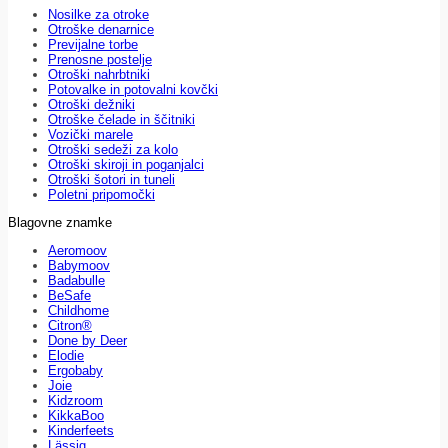
Nosilke za otroke
Otroške denarnice
Previjalne torbe
Prenosne postelje
Otroški nahrbtniki
Potovalke in potovalni kovčki
Otroški dežniki
Otroške čelade in ščitniki
Vozički marele
Otroški sedeži za kolo
Otroški skiroji in poganjalci
Otroški šotori in tuneli
Poletni pripomočki
Blagovne znamke
Aeromoov
Babymoov
Badabulle
BeSafe
Childhome
Citron®
Done by Deer
Elodie
Ergobaby
Joie
Kidzroom
KikkaBoo
Kinderfeets
Lässig