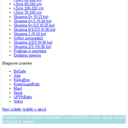
i-Size 40-150 cm
i-Size 100-150 cm
i-Size 76-150 cm
Skupina 0+ (0-13 kg)
Skupina 0+/1 (0-18 kg)
Skupina 0+/1/2 (0-25 kg)
Skupina 0/1/2/3 (0-36 kg)
Skupina 1 (9-18 kg)
Vrtljivi avtosedeži
Skupina 1/2/3 (9-36 kg)
Skupina 2/3 (15-36 kg)
Podloge in prevleke
Dodatna oprema
Blagovne znamke
BeSafe
Joie
KikkaBoo
KneeGuardKids
Mast
Nuna
UPPABaby
Voksi
Novi izdelki
Izdelki v akciji
Kvalitetni in varni otroški avtosedeži z visoko ADAC oceno - ker je varnost
otroka na 1. mestu.