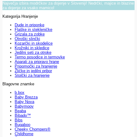
Največja izbira modrčkov za dojenje v Sloveniji! Nedrčki, majice in blazine
za dojenje za vsako mamico!
Kategorija Hranjenje
Dude in priponke
Flaške in stekleničke
Grizala za zobke
Otroški slinčki
Kozarčki in skodelice
Krožniki in skledice
Jedilni seti za otroke
Termo posodice in termovke
Aparati za pripravo hrane
Pripomočki za hranjenje
Žličke in jedilni pribor
Stolčki za hranjenje
Blagovne znamke
b.box
Baby Brezza
Baby Nova
Babymoov
Beaba
Bibado™
Bibs
Bugaboo
Cheeky Chompers®
Childhome