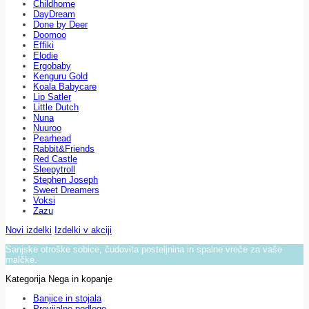
Childhome
DayDream
Done by Deer
Doomoo
Effiki
Elodie
Ergobaby
Kenguru Gold
Koala Babycare
Lip Satler
Little Dutch
Nuna
Nuuroo
Pearhead
Rabbit&Friends
Red Castle
Sleepytroll
Stephen Joseph
Sweet Dreamers
Voksi
Zazu
Novi izdelki
Izdelki v akciji
Sanjske otroške sobice, čudovita posteljnina in spalne vreče za vaše
malčke.
Kategorija Nega in kopanje
Banjice in stojala
Previjalne podloge