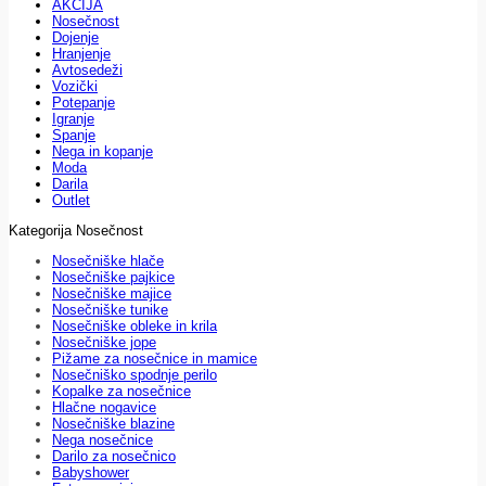
AKCIJA
Nosečnost
Dojenje
Hranjenje
Avtosedeži
Vozički
Potepanje
Igranje
Spanje
Nega in kopanje
Moda
Darila
Outlet
Kategorija Nosečnost
Nosečniške hlače
Nosečniške pajkice
Nosečniške majice
Nosečniške tunike
Nosečniške obleke in krila
Nosečniške jope
Pižame za nosečnice in mamice
Nosečniško spodnje perilo
Kopalke za nosečnice
Hlačne nogavice
Nosečniške blazine
Nega nosečnice
Darilo za nosečnico
Babyshower