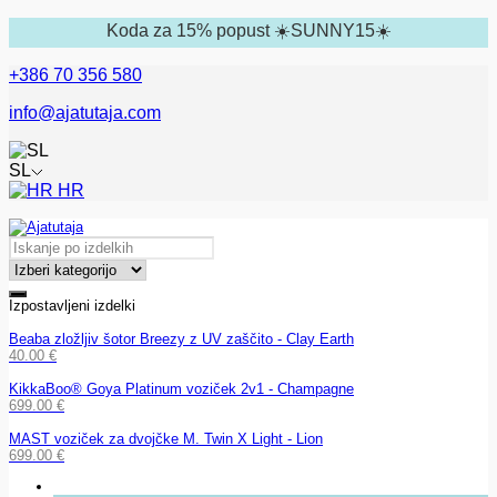
Koda za 15% popust ☀️SUNNY15☀️
+386 70 356 580
info@ajatutaja.com
SL
HR
Izpostavljeni izdelki
Beaba zložljiv šotor Breezy z UV zaščito - Clay Earth
40.00
€
KikkaBoo® Goya Platinum voziček 2v1 - Champagne
699.00
€
MAST voziček za dvojčke M. Twin X Light - Lion
699.00
€