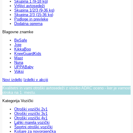
Skupina 1 (9-18 kg)
Vrtljivi avtosedeži
Skupina 1/2/3 (9-36 kg)
Skupina 2/3 (15-36 kg)
Podloge in prevleke
Dodatna oprema
Blagovne znamke
BeSafe
Joie
KikkaBoo
KneeGuardKids
Mast
Nuna
UPPABaby
Voksi
Novi izdelki
Izdelki v akciji
Kvalitetni in varni otroški avtosedeži z visoko ADAC oceno - ker je varnost
otroka na 1. mestu.
Kategorija Vozički
Otroški vozički 2v1
Otroški vozički 3v1
Otroški vozički 4v1
Lahki marela vozički
Športni otroški vozički
Košare za novorojenčka