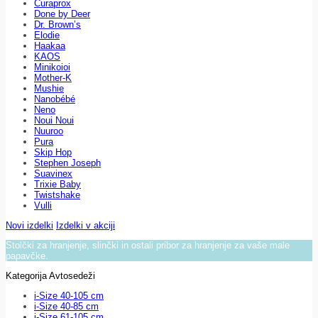
Curaprox
Done by Deer
Dr. Brown’s
Elodie
Haakaa
KAOS
Minikoioi
Mother-K
Mushie
Nanobébé
Neno
Noui Noui
Nuuroo
Pura
Skip Hop
Stephen Joseph
Suavinex
Trixie Baby
Twistshake
Vulli
Novi izdelki
Izdelki v akciji
Stolčki za hranjenje, slinčki in ostali pribor za hranjenje za vaše male
papavčke.
Kategorija Avtosedeži
i-Size 40-105 cm
i-Size 40-85 cm
i-Size 61-105 cm