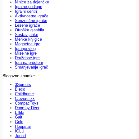
Ninice za dojenčke
Igralne podloge
Igralni centri
Aktivnostne igrače
Senzorične igrače
Lesene igrače
Otroška glasbila
Sestavljanke
Mehke knjigice
Magnetne igre
Igranje vlog
Miselne igre
Družabne igre
Igra na prostem
Shranjevanje igrač
Blagovne znamke
3Sprouts
Bieco
Childhome
Cleverclixx
CompacToys
Done by Deer
Effiki
Galt
Goki
Hoppstar
IGLU
Janod