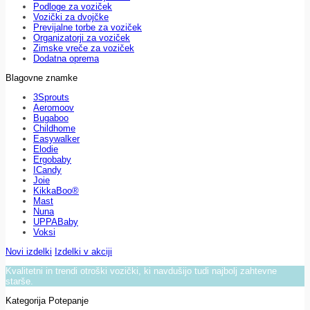
Podloge za voziček
Vozički za dvojčke
Previjalne torbe za voziček
Organizatorji za voziček
Zimske vreče za voziček
Dodatna oprema
Blagovne znamke
3Sprouts
Aeromoov
Bugaboo
Childhome
Easywalker
Elodie
Ergobaby
ICandy
Joie
KikkaBoo®
Mast
Nuna
UPPABaby
Voksi
Novi izdelki
Izdelki v akciji
Kvalitetni in trendi otroški vozički, ki navdušijo tudi najbolj zahtevne
starše.
Kategorija Potepanje