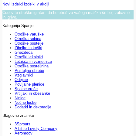
Novi izdelki
Izdelki v akciji
Čudovite otroške igrače - da bo otroštvo vašega malčka še bolj zabavno
in igrivo.
Kategorija Spanje
Otroške varuške
Otroška sobica
Otroške postelje
Zibelke in koški
Gnezdeca
Otroški ležalniki
Ležišča in vzmetnice
Otroška posteljnina
Posteljne obrobe
Vzglavniki
Odejice
Povijalne plenice
Spalne vreče
Vrtiljaki in obešanke
Ninice
Nočne lučke
Dodatki in dekoracije
Blagovne znamke
3Sprouts
A Little Lovely Company
Aeromoov