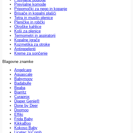
Previjalne komode
Pripomočki za nego in kopanje
Brisače in kopalni plašči
Tetra in muslin plenice
Pleničke in robčki
Otroške kahlice
Koši za plenice
Termometri in aspiratorji
Kopalne igrače
Kozmetika za otroke
Antirepelenti
Kreme za sončenje
Blagovne znamke
Angelcare
Aquascale
Babymoov
Badabulle
Beaba
Biarritz
Curaprox
Diaper Genie®
Done by Deer
Doomoo
Effiki
Frida Baby
KikkaBoo
Kokoso Baby
Licetec V-Comb