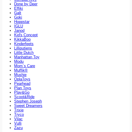
Done by Deer
Effiki
Galt
Goki
Hoppstar
IGLU
Janod
Kid's Concept
KikkaBoo
Kinderfeets
Lilliputiens
Little Dutch
Manhattan Toy
Modu
Mom`s Care
Muffik®
Mushie
OplaToys
Pearhead
Plan Toys
Play&Go
Scoot&Ride
Stephen Joseph
Sweet Dreamers
Trixie
Tryco
Vilac
Vulli
Zazu