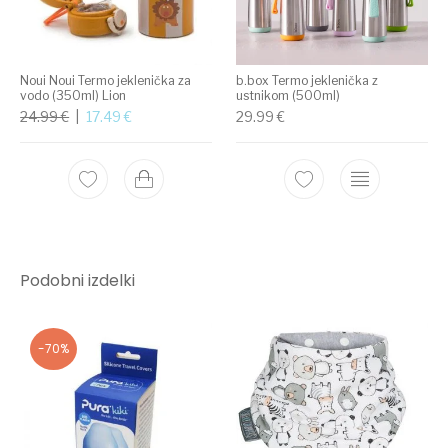
Noui Noui Termo jeklenička za
b.box Termo jeklenička z
vodo (350ml) Lion
ustnikom (500ml)
Izvirna cena je bila: 24.99 €.
Trenutna cena je: 17.49 €.
24.99
€
17.49
€
29.99
€
Podobni izdelki
-70%