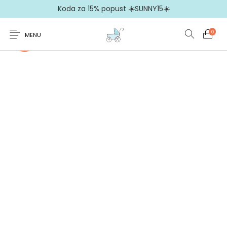
Koda za 15% popust ☀️SUNNY15☀️
0
MENU
-30%