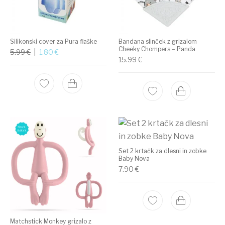
Silikonski cover za Pura flaške
Bandana slinček z grizalom
Cheeky Chompers – Panda
Izvirna cena je bila: 5.99 €.
Trenutna cena je: 1.80 €.
5.99
€
1.80
€
15.99
€
Set 2 krtačk za dlesni in zobke
Baby Nova
7.90
€
Matchstick Monkey grizalo z