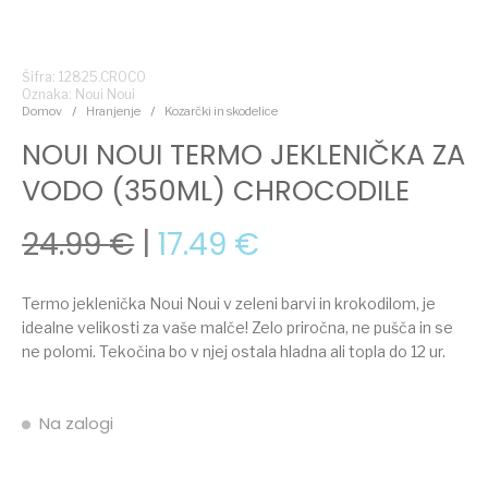
Šifra: 12825.CROCO
Oznaka:
Noui Noui
Domov
/
Hranjenje
/
Kozarčki in skodelice
NOUI NOUI TERMO JEKLENIČKA ZA
VODO (350ML) CHROCODILE
Izvirna cena je bila: 24.
Trenutna cena j
24.99
€
17.49
€
Termo jeklenička Noui Noui v zeleni barvi in krokodilom, je
idealne velikosti za vaše malče! Zelo priročna, ne pušča in se
ne polomi. Tekočina bo v njej ostala hladna ali topla do 12 ur.
Na zalogi