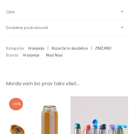
Opis
Dodatne podrobnosti
Kategorije:
Hranjenje
|
Kozarčki in skodelice
|
ZNIŽANO
Brands:
Hranjenje
Noui Noui
Morda vam bo prav tako všeč…
-30%