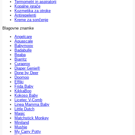
Termometri in aspiratorji
Kopalne igrače
Kozmetika za otroke
Antirepelenti
Kreme za sončenje
Blagovne znamke
Angelcare
Aquascale
Babymoov
Badabulle
Beaba
Biarritz
Curaprox
Diaper Genie®
Done by Deer
Doomoo
Effiki
Frida Baby
KikkaBoo
Kokoso Baby
Licetec V-Comb
Linea Mamma Baby
Little Dutch
Magic
Matchstick Monkey
Miniland
Mushie
My Carry Potty