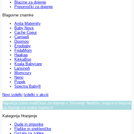
Blazine za dojenje
Pripomočki za dojenje
Blagovne znamke
Anita Maternity
Baby Nova
Cache Coeur
Carriwell
Doomoo
Ergobaby
FridaMom
Haakaa
KikkaBoo
Koala Babycare
Lansinoh
Momcozy
Neno
Popek
Spectra Baby®
Novi izdelki
Izdelki v akciji
Največja izbira modrčkov za dojenje v Sloveniji! Nedrčki, majice in blazine
za dojenje za vsako mamico!
Kategorija Hranjenje
Dude in priponke
Flaške in stekleničke
Grizala za zobke