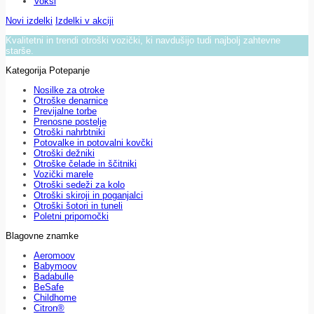
Voksi
Novi izdelki
Izdelki v akciji
Kvalitetni in trendi otroški vozički, ki navdušijo tudi najbolj zahtevne
starše.
Kategorija Potepanje
Nosilke za otroke
Otroške denarnice
Previjalne torbe
Prenosne postelje
Otroški nahrbtniki
Potovalke in potovalni kovčki
Otroški dežniki
Otroške čelade in ščitniki
Vozički marele
Otroški sedeži za kolo
Otroški skiroji in poganjalci
Otroški šotori in tuneli
Poletni pripomočki
Blagovne znamke
Aeromoov
Babymoov
Badabulle
BeSafe
Childhome
Citron®