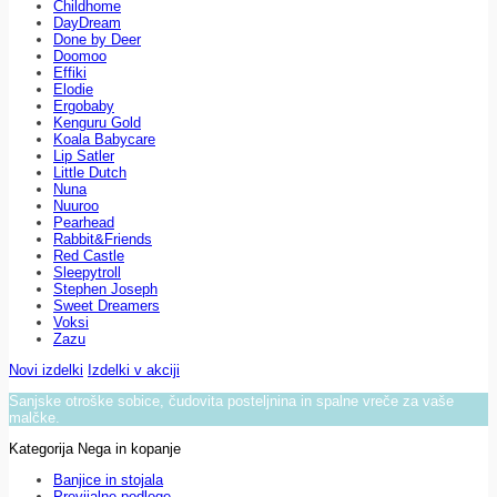
Childhome
DayDream
Done by Deer
Doomoo
Effiki
Elodie
Ergobaby
Kenguru Gold
Koala Babycare
Lip Satler
Little Dutch
Nuna
Nuuroo
Pearhead
Rabbit&Friends
Red Castle
Sleepytroll
Stephen Joseph
Sweet Dreamers
Voksi
Zazu
Novi izdelki
Izdelki v akciji
Sanjske otroške sobice, čudovita posteljnina in spalne vreče za vaše
malčke.
Kategorija Nega in kopanje
Banjice in stojala
Previjalne podloge