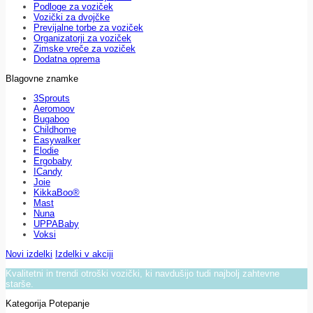
Podloge za voziček
Vozički za dvojčke
Previjalne torbe za voziček
Organizatorji za voziček
Zimske vreče za voziček
Dodatna oprema
Blagovne znamke
3Sprouts
Aeromoov
Bugaboo
Childhome
Easywalker
Elodie
Ergobaby
ICandy
Joie
KikkaBoo®
Mast
Nuna
UPPABaby
Voksi
Novi izdelki
Izdelki v akciji
Kvalitetni in trendi otroški vozički, ki navdušijo tudi najbolj zahtevne
starše.
Kategorija Potepanje