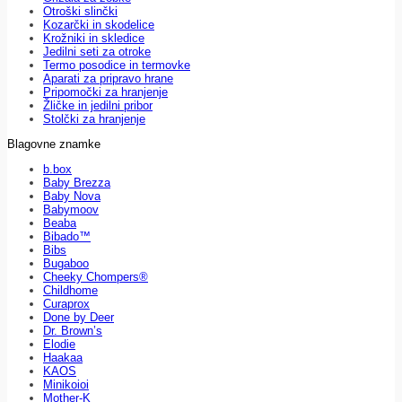
Otroški slinčki
Kozarčki in skodelice
Krožniki in skledice
Jedilni seti za otroke
Termo posodice in termovke
Aparati za pripravo hrane
Pripomočki za hranjenje
Žličke in jedilni pribor
Stolčki za hranjenje
Blagovne znamke
b.box
Baby Brezza
Baby Nova
Babymoov
Beaba
Bibado™
Bibs
Bugaboo
Cheeky Chompers®
Childhome
Curaprox
Done by Deer
Dr. Brown’s
Elodie
Haakaa
KAOS
Minikoioi
Mother-K