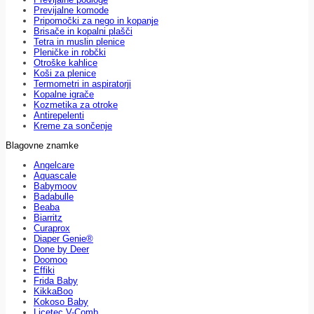
Previjalne komode
Pripomočki za nego in kopanje
Brisače in kopalni plašči
Tetra in muslin plenice
Pleničke in robčki
Otroške kahlice
Koši za plenice
Termometri in aspiratorji
Kopalne igrače
Kozmetika za otroke
Antirepelenti
Kreme za sončenje
Blagovne znamke
Angelcare
Aquascale
Babymoov
Badabulle
Beaba
Biarritz
Curaprox
Diaper Genie®
Done by Deer
Doomoo
Effiki
Frida Baby
KikkaBoo
Kokoso Baby
Licetec V-Comb