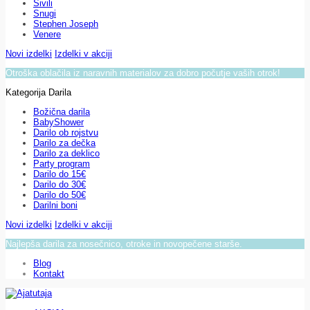
Sivili
Snugi
Stephen Joseph
Venere
Novi izdelki
Izdelki v akciji
Otroška oblačila iz naravnih materialov za dobro počutje vaših otrok!
Kategorija Darila
Božična darila
BabyShower
Darilo ob rojstvu
Darilo za dečka
Darilo za deklico
Party program
Darilo do 15€
Darilo do 30€
Darilo do 50€
Darilni boni
Novi izdelki
Izdelki v akciji
Najlepša darila za nosečnico, otroke in novopečene starše.
Blog
Kontakt