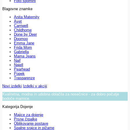
Foto spomini
Blagovne znamke
Anita Maternity
Avet
Carriwell
Childhome
Done by Deer
Doomoo
Emma Jane
Frida Mom
Gabriella
Mama Jeans
Naif
Najell
Pearhead
Popek
Trasparenze
Novi izdelki
Izdelki v akciji
Kvalitetna, modna in udobna oblačila za nosečnice - za dobro počutje
bodoče mamice.
Kategorija Dojenje
Majice za dojenje
Prsne črpalke
Oblikovanje postave
Spalne srajce in pižame