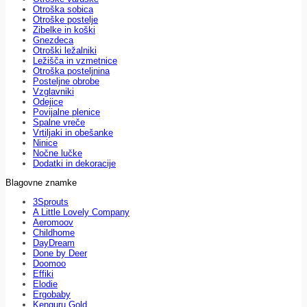
Otroška sobica
Otroške postelje
Zibelke in koški
Gnezdeca
Otroški ležalniki
Ležišča in vzmetnice
Otroška posteljnina
Posteljne obrobe
Vzglavniki
Odejice
Povijalne plenice
Spalne vreče
Vrtiljaki in obešanke
Ninice
Nočne lučke
Dodatki in dekoracije
Blagovne znamke
3Sprouts
A Little Lovely Company
Aeromoov
Childhome
DayDream
Done by Deer
Doomoo
Effiki
Elodie
Ergobaby
Kenguru Gold