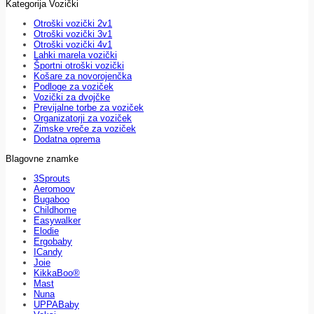
Kategorija Vozički
Otroški vozički 2v1
Otroški vozički 3v1
Otroški vozički 4v1
Lahki marela vozički
Športni otroški vozički
Košare za novorojenčka
Podloge za voziček
Vozički za dvojčke
Previjalne torbe za voziček
Organizatorji za voziček
Zimske vreče za voziček
Dodatna oprema
Blagovne znamke
3Sprouts
Aeromoov
Bugaboo
Childhome
Easywalker
Elodie
Ergobaby
ICandy
Joie
KikkaBoo®
Mast
Nuna
UPPABaby