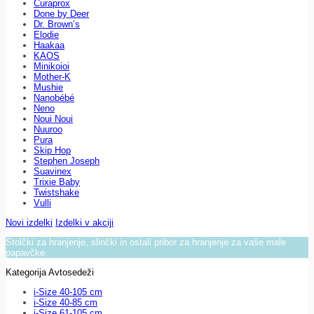
Curaprox
Done by Deer
Dr. Brown’s
Elodie
Haakaa
KAOS
Minikoioi
Mother-K
Mushie
Nanobébé
Neno
Noui Noui
Nuuroo
Pura
Skip Hop
Stephen Joseph
Suavinex
Trixie Baby
Twistshake
Vulli
Novi izdelki
Izdelki v akciji
Stolčki za hranjenje, slinčki in ostali pribor za hranjenje za vaše male
papavčke.
Kategorija Avtosedeži
i-Size 40-105 cm
i-Size 40-85 cm
i-Size 61-105 cm