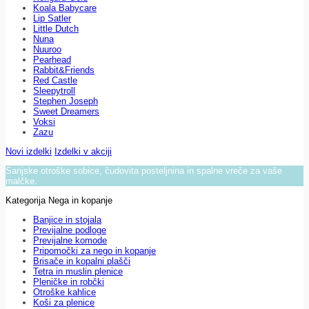
Koala Babycare
Lip Satler
Little Dutch
Nuna
Nuuroo
Pearhead
Rabbit&Friends
Red Castle
Sleepytroll
Stephen Joseph
Sweet Dreamers
Voksi
Zazu
Novi izdelki
Izdelki v akciji
Sanjske otroške sobice, čudovita posteljnina in spalne vreče za vaše
malčke.
Kategorija Nega in kopanje
Banjice in stojala
Previjalne podloge
Previjalne komode
Pripomočki za nego in kopanje
Brisače in kopalni plašči
Tetra in muslin plenice
Pleničke in robčki
Otroške kahlice
Koši za plenice