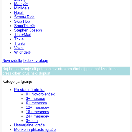
Marky®
MiniMeis
Najell
Scoot&Ride
Skip Hop
SmarTrike®
Stephen Joseph
Tiba+Marl
Trixie
Trunki
Voksi
Wildride®
Novi izdelki
Izdelki v akciji
Naj bo potovanje ali potepanje z otrokom čimbolj prijetno! Izdelki za
brezskrben družinski dopust.
Kategorija Igranje
Po starosti otroka
0+ Novorojenček
3+ mesece
6+ mesecev
12+ mesecev
18+ mesecev
24+ mesecev
3+ leta
Ustvarjalne igrače
Mehke in plišaste igrače