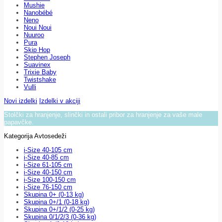
Mushie
Nanobébé
Neno
Noui Noui
Nuuroo
Pura
Skip Hop
Stephen Joseph
Suavinex
Trixie Baby
Twistshake
Vulli
Novi izdelki
Izdelki v akciji
Stolčki za hranjenje, slinčki in ostali pribor za hranjenje za vaše male
papavčke.
Kategorija Avtosedeži
i-Size 40-105 cm
i-Size 40-85 cm
i-Size 61-105 cm
i-Size 40-150 cm
i-Size 100-150 cm
i-Size 76-150 cm
Skupina 0+ (0-13 kg)
Skupina 0+/1 (0-18 kg)
Skupina 0+/1/2 (0-25 kg)
Skupina 0/1/2/3 (0-36 kg)