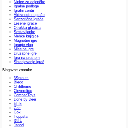
Ninice za dojenčke
Igralne podloge
Igralni centri
Aktivnostne igrače
Senzorične igrače
Lesene igrače
Otroška glasbila
Sestavljanke
Mehke knjigice
Magnetne igre
Igranje vlog
Miselne igre
Družabne igre
Igra na prostem
Shranjevanje igrač
Blagovne znamke
3Sprouts
Bieco
Childhome
Cleverclixx
CompacToys
Done by Deer
Effiki
Galt
Goki
Hoppstar
IGLU
Janod