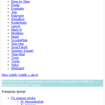
Done by Deer
Elodie
Ergobaby
Joie
Kidzroom
KikkaBoo
Kinderfeets
Lässig
Marky®
MiniMeis
Najell
Scoot&Ride
Skip Hop
SmarTrike®
Stephen Joseph
Tiba+Marl
Trixie
Trunki
Voksi
Wildride®
Novi izdelki
Izdelki v akciji
Naj bo potovanje ali potepanje z otrokom čimbolj prijetno! Izdelki za
brezskrben družinski dopust.
Kategorija Igranje
Po starosti otroka
0+ Novorojenček