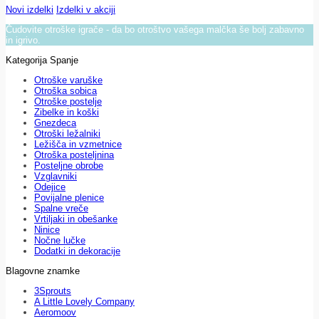
Novi izdelki
Izdelki v akciji
Čudovite otroške igrače - da bo otroštvo vašega malčka še bolj zabavno
in igrivo.
Kategorija Spanje
Otroške varuške
Otroška sobica
Otroške postelje
Zibelke in koški
Gnezdeca
Otroški ležalniki
Ležišča in vzmetnice
Otroška posteljnina
Posteljne obrobe
Vzglavniki
Odejice
Povijalne plenice
Spalne vreče
Vrtiljaki in obešanke
Ninice
Nočne lučke
Dodatki in dekoracije
Blagovne znamke
3Sprouts
A Little Lovely Company
Aeromoov