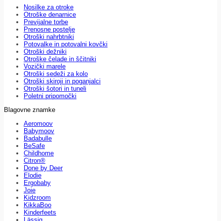
Nosilke za otroke
Otroške denarnice
Previjalne torbe
Prenosne postelje
Otroški nahrbtniki
Potovalke in potovalni kovčki
Otroški dežniki
Otroške čelade in ščitniki
Vozički marele
Otroški sedeži za kolo
Otroški skiroji in poganjalci
Otroški šotori in tuneli
Poletni pripomočki
Blagovne znamke
Aeromoov
Babymoov
Badabulle
BeSafe
Childhome
Citron®
Done by Deer
Elodie
Ergobaby
Joie
Kidzroom
KikkaBoo
Kinderfeets
Lässig