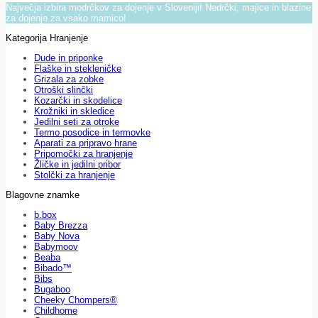
Največja izbira modrčkov za dojenje v Sloveniji! Nedrčki, majice in blazine
za dojenje za vsako mamico!
Kategorija Hranjenje
Dude in priponke
Flaške in stekleničke
Grizala za zobke
Otroški slinčki
Kozarčki in skodelice
Krožniki in skledice
Jedilni seti za otroke
Termo posodice in termovke
Aparati za pripravo hrane
Pripomočki za hranjenje
Žličke in jedilni pribor
Stolčki za hranjenje
Blagovne znamke
b.box
Baby Brezza
Baby Nova
Babymoov
Beaba
Bibado™
Bibs
Bugaboo
Cheeky Chompers®
Childhome