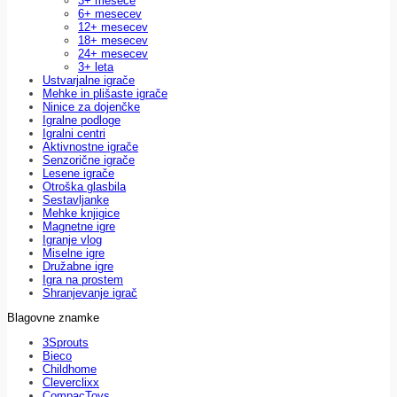
3+ mesece
6+ mesecev
12+ mesecev
18+ mesecev
24+ mesecev
3+ leta
Ustvarjalne igrače
Mehke in plišaste igrače
Ninice za dojenčke
Igralne podloge
Igralni centri
Aktivnostne igrače
Senzorične igrače
Lesene igrače
Otroška glasbila
Sestavljanke
Mehke knjigice
Magnetne igre
Igranje vlog
Miselne igre
Družabne igre
Igra na prostem
Shranjevanje igrač
Blagovne znamke
3Sprouts
Bieco
Childhome
Cleverclixx
CompacToys