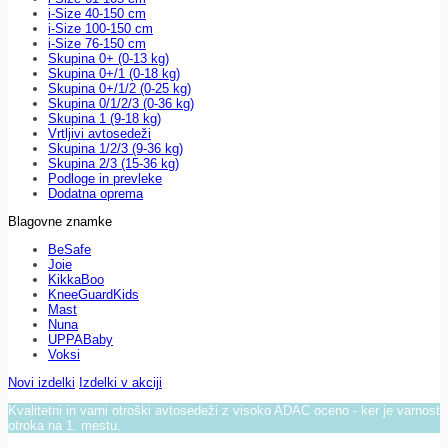
i-Size 40-150 cm
i-Size 100-150 cm
i-Size 76-150 cm
Skupina 0+ (0-13 kg)
Skupina 0+/1 (0-18 kg)
Skupina 0+/1/2 (0-25 kg)
Skupina 0/1/2/3 (0-36 kg)
Skupina 1 (9-18 kg)
Vrtljivi avtosedeži
Skupina 1/2/3 (9-36 kg)
Skupina 2/3 (15-36 kg)
Podloge in prevleke
Dodatna oprema
Blagovne znamke
BeSafe
Joie
KikkaBoo
KneeGuardKids
Mast
Nuna
UPPABaby
Voksi
Novi izdelki
Izdelki v akciji
Kvalitetni in varni otroški avtosedeži z visoko ADAC oceno - ker je varnost
otroka na 1. mestu.