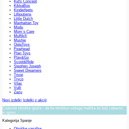
Kid's Concept
KikkaBoo
Kinderfeets
Lilliputiens
Little Dutch
Manhattan Toy
Modu
Mom`s Care
Muffik®
Mushie
OplaToys
Pearhead
Plan Toys
Play&Go
Scoot&Ride
Stephen Joseph
Sweet Dreamers
Trixie
Tryco
Vilac
Vulli
Zazu
Novi izdelki
Izdelki v akciji
Čudovite otroške igrače - da bo otroštvo vašega malčka še bolj zabavno
in igrivo.
Kategorija Spanje
Otroške varuške