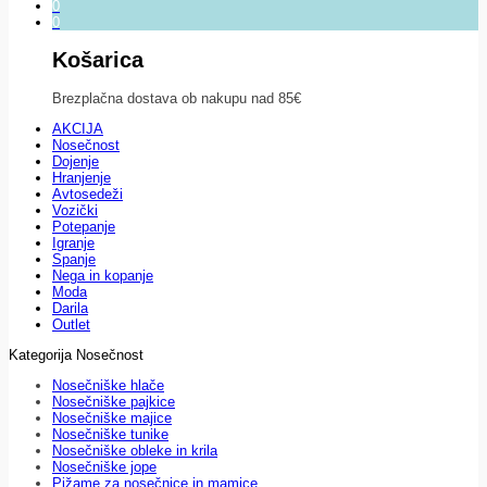
0
0
Košarica
Brezplačna dostava ob nakupu nad 85€
AKCIJA
Nosečnost
Dojenje
Hranjenje
Avtosedeži
Vozički
Potepanje
Igranje
Spanje
Nega in kopanje
Moda
Darila
Outlet
Kategorija Nosečnost
Nosečniške hlače
Nosečniške pajkice
Nosečniške majice
Nosečniške tunike
Nosečniške obleke in krila
Nosečniške jope
Pižame za nosečnice in mamice