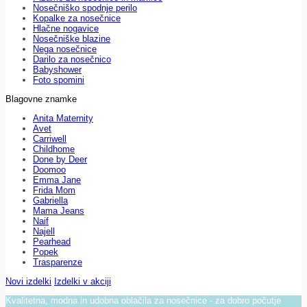
Nosečniško spodnje perilo
Kopalke za nosečnice
Hlačne nogavice
Nosečniške blazine
Nega nosečnice
Darilo za nosečnico
Babyshower
Foto spomini
Blagovne znamke
Anita Maternity
Avet
Carriwell
Childhome
Done by Deer
Doomoo
Emma Jane
Frida Mom
Gabriella
Mama Jeans
Naif
Najell
Pearhead
Popek
Trasparenze
Novi izdelki
Izdelki v akciji
Kvalitetna, modna in udobna oblačila za nosečnice - za dobro počutje