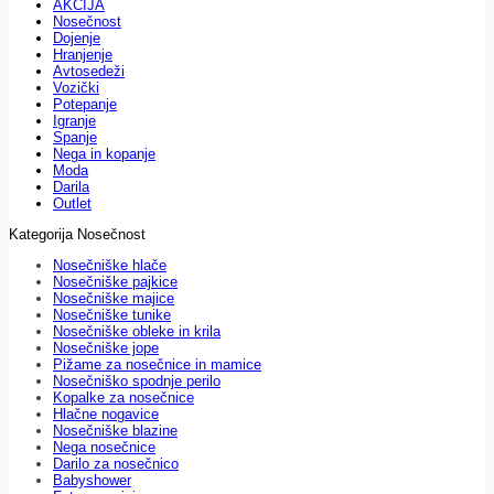
AKCIJA
Nosečnost
Dojenje
Hranjenje
Avtosedeži
Vozički
Potepanje
Igranje
Spanje
Nega in kopanje
Moda
Darila
Outlet
Kategorija Nosečnost
Nosečniške hlače
Nosečniške pajkice
Nosečniške majice
Nosečniške tunike
Nosečniške obleke in krila
Nosečniške jope
Pižame za nosečnice in mamice
Nosečniško spodnje perilo
Kopalke za nosečnice
Hlačne nogavice
Nosečniške blazine
Nega nosečnice
Darilo za nosečnico
Babyshower