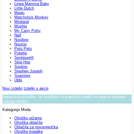
Linea Mamma Baby
Little Dutch
Magic
Matchstick Monkey
Miniland
Mushie
My Carry Potty
Naif
Nosiboo
Nuuroo
Petú Petú
Potette
Sentipure®
Skip Hop
Squitos
Stephen Joseph
Suavinex
Ubbi
Novi izdelki
Izdelki v akciji
Naravna kozmetika, ter kvalitetni in praktični izdelki za nego in kopanje
vašega otroka.
Kategorija Moda
Otroške pižame
Otroška oblačila
Oblačila za novorojenčka
Otroške kopalke