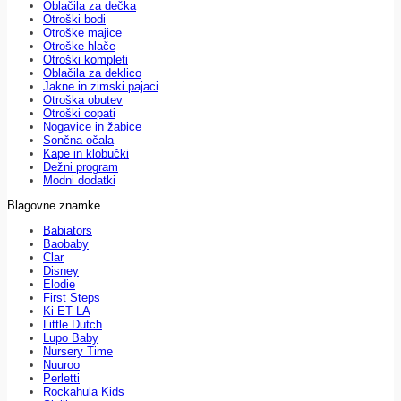
Oblačila za dečka
Otroški bodi
Otroške majice
Otroške hlače
Otroški kompleti
Oblačila za deklico
Jakne in zimski pajaci
Otroška obutev
Otroški copati
Nogavice in žabice
Sončna očala
Kape in klobučki
Dežni program
Modni dodatki
Blagovne znamke
Babiators
Baobaby
Clar
Disney
Elodie
First Steps
Ki ET LA
Little Dutch
Lupo Baby
Nursery Time
Nuuroo
Perletti
Rockahula Kids