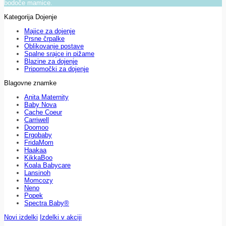
bodoče mamice.
Kategorija Dojenje
Majice za dojenje
Prsne črpalke
Oblikovanje postave
Spalne srajce in pižame
Blazine za dojenje
Pripomočki za dojenje
Blagovne znamke
Anita Maternity
Baby Nova
Cache Coeur
Carriwell
Doomoo
Ergobaby
FridaMom
Haakaa
KikkaBoo
Koala Babycare
Lansinoh
Momcozy
Neno
Popek
Spectra Baby®
Novi izdelki
Izdelki v akciji