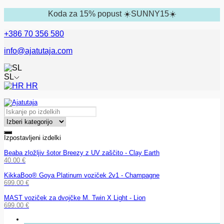
Koda za 15% popust ☀️SUNNY15☀️
+386 70 356 580
info@ajatutaja.com
SL
HR
Izpostavljeni izdelki
Beaba zložljiv šotor Breezy z UV zaščito - Clay Earth
40.00
€
KikkaBoo® Goya Platinum voziček 2v1 - Champagne
699.00
€
MAST voziček za dvojčke M. Twin X Light - Lion
699.00
€