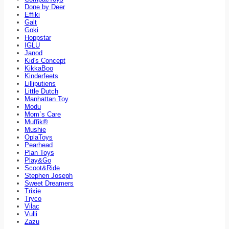
Done by Deer
Effiki
Galt
Goki
Hoppstar
IGLU
Janod
Kid's Concept
KikkaBoo
Kinderfeets
Lilliputiens
Little Dutch
Manhattan Toy
Modu
Mom`s Care
Muffik®
Mushie
OplaToys
Pearhead
Plan Toys
Play&Go
Scoot&Ride
Stephen Joseph
Sweet Dreamers
Trixie
Tryco
Vilac
Vulli
Zazu