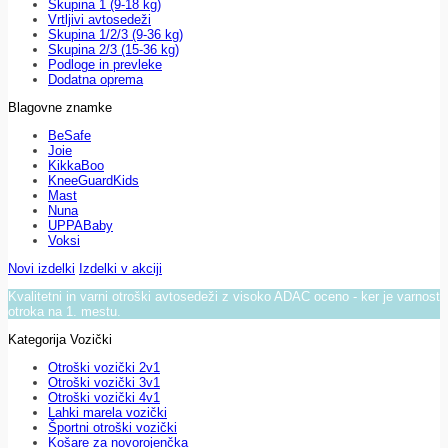
Skupina 1 (9-18 kg)
Vrtljivi avtosedeži
Skupina 1/2/3 (9-36 kg)
Skupina 2/3 (15-36 kg)
Podloge in prevleke
Dodatna oprema
Blagovne znamke
BeSafe
Joie
KikkaBoo
KneeGuardKids
Mast
Nuna
UPPABaby
Voksi
Novi izdelki
Izdelki v akciji
Kvalitetni in varni otroški avtosedeži z visoko ADAC oceno - ker je varnost
otroka na 1. mestu.
Kategorija Vozički
Otroški vozički 2v1
Otroški vozički 3v1
Otroški vozički 4v1
Lahki marela vozički
Športni otroški vozički
Košare za novorojenčka