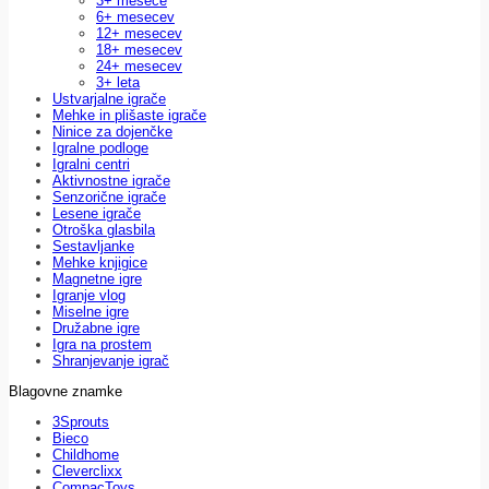
3+ mesece
6+ mesecev
12+ mesecev
18+ mesecev
24+ mesecev
3+ leta
Ustvarjalne igrače
Mehke in plišaste igrače
Ninice za dojenčke
Igralne podloge
Igralni centri
Aktivnostne igrače
Senzorične igrače
Lesene igrače
Otroška glasbila
Sestavljanke
Mehke knjigice
Magnetne igre
Igranje vlog
Miselne igre
Družabne igre
Igra na prostem
Shranjevanje igrač
Blagovne znamke
3Sprouts
Bieco
Childhome
Cleverclixx
CompacToys