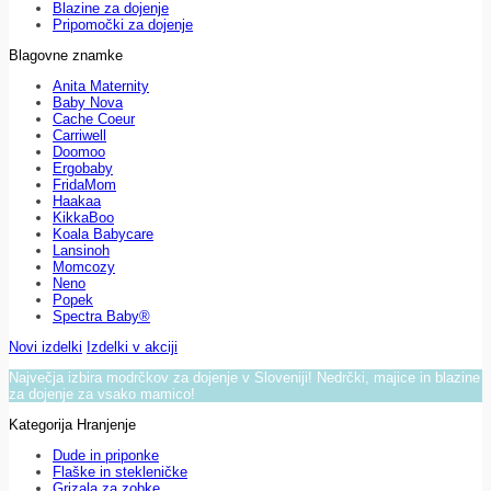
Blazine za dojenje
Pripomočki za dojenje
Blagovne znamke
Anita Maternity
Baby Nova
Cache Coeur
Carriwell
Doomoo
Ergobaby
FridaMom
Haakaa
KikkaBoo
Koala Babycare
Lansinoh
Momcozy
Neno
Popek
Spectra Baby®
Novi izdelki
Izdelki v akciji
Največja izbira modrčkov za dojenje v Sloveniji! Nedrčki, majice in blazine
za dojenje za vsako mamico!
Kategorija Hranjenje
Dude in priponke
Flaške in stekleničke
Grizala za zobke