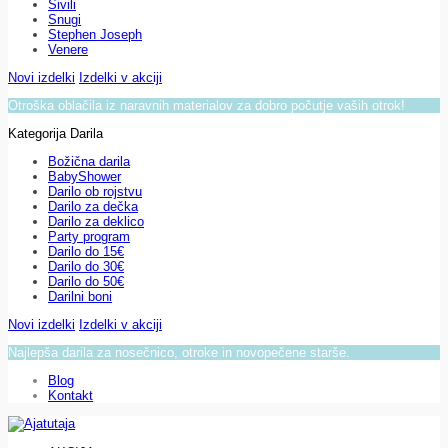
Sivili
Snugi
Stephen Joseph
Venere
Novi izdelki
Izdelki v akciji
Otroška oblačila iz naravnih materialov za dobro počutje vaših otrok!
Kategorija Darila
Božična darila
BabyShower
Darilo ob rojstvu
Darilo za dečka
Darilo za deklico
Party program
Darilo do 15€
Darilo do 30€
Darilo do 50€
Darilni boni
Novi izdelki
Izdelki v akciji
Najlepša darila za nosečnico, otroke in novopečene starše.
Blog
Kontakt