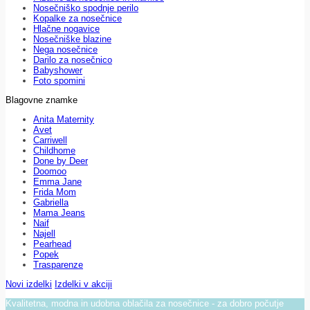
Nosečniško spodnje perilo
Kopalke za nosečnice
Hlačne nogavice
Nosečniške blazine
Nega nosečnice
Darilo za nosečnico
Babyshower
Foto spomini
Blagovne znamke
Anita Maternity
Avet
Carriwell
Childhome
Done by Deer
Doomoo
Emma Jane
Frida Mom
Gabriella
Mama Jeans
Naif
Najell
Pearhead
Popek
Trasparenze
Novi izdelki
Izdelki v akciji
Kvalitetna, modna in udobna oblačila za nosečnice - za dobro počutje