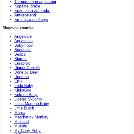
Termometri in aspiratorji
Kopalne igrače
Kozmetika za otroke
Antirepelenti
Kreme za sončenje
Blagovne znamke
Angelcare
Aquascale
Babymoov
Badabulle
Beaba
Biarritz
Curaprox
Diaper Genie®
Done by Deer
Doomoo
Effiki
Frida Baby
KikkaBoo
Kokoso Baby
Licetec V-Comb
Linea Mamma Baby
Little Dutch
Magic
Matchstick Monkey
Miniland
Mushie
My Carry Potty