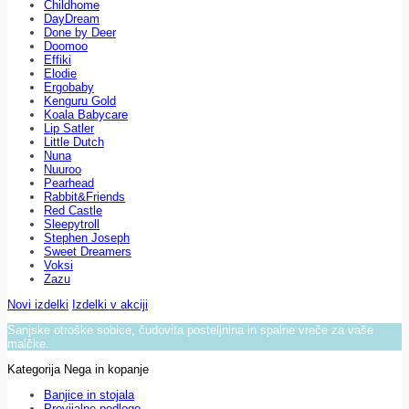
Childhome
DayDream
Done by Deer
Doomoo
Effiki
Elodie
Ergobaby
Kenguru Gold
Koala Babycare
Lip Satler
Little Dutch
Nuna
Nuuroo
Pearhead
Rabbit&Friends
Red Castle
Sleepytroll
Stephen Joseph
Sweet Dreamers
Voksi
Zazu
Novi izdelki
Izdelki v akciji
Sanjske otroške sobice, čudovita posteljnina in spalne vreče za vaše
malčke.
Kategorija Nega in kopanje
Banjice in stojala
Previjalne podloge