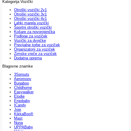
Kategorija Vozički
Otroški vozički 2v1
Otroški vozički 3v1
Otroški vozički 4v1
Lahki marela vozički
Športni otroški vozički
Košare za novorojenčka
Podloge za voziček
Vozički za dvojčke
Previjalne torbe za voziček
Organizatorji za voziček
Zimske vreče za voziček
Dodatna oprema
Blagovne znamke
3Sprouts
Aeromoov
Bugaboo
Childhome
Easywalker
Elodie
Ergobaby
ICandy
Joie
KikkaBoo®
Mast
Nuna
UPPABaby