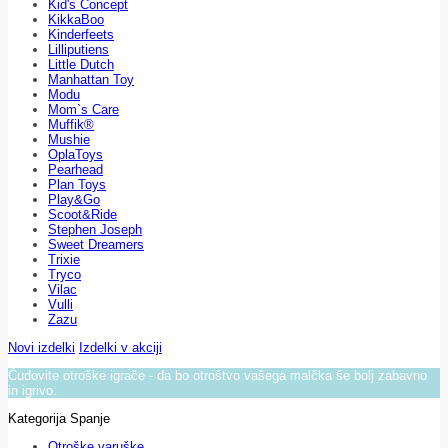
Kid's Concept
KikkaBoo
Kinderfeets
Lilliputiens
Little Dutch
Manhattan Toy
Modu
Mom`s Care
Muffik®
Mushie
OplaToys
Pearhead
Plan Toys
Play&Go
Scoot&Ride
Stephen Joseph
Sweet Dreamers
Trixie
Tryco
Vilac
Vulli
Zazu
Novi izdelki
Izdelki v akciji
Čudovite otroške igrače - da bo otroštvo vašega malčka še bolj zabavno
in igrivo.
Kategorija Spanje
Otroške varuške