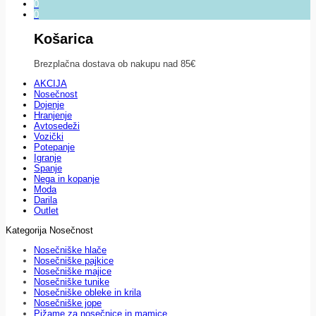
0
0
Košarica
Brezplačna dostava ob nakupu nad 85€
AKCIJA
Nosečnost
Dojenje
Hranjenje
Avtosedeži
Vozički
Potepanje
Igranje
Spanje
Nega in kopanje
Moda
Darila
Outlet
Kategorija Nosečnost
Nosečniške hlače
Nosečniške pajkice
Nosečniške majice
Nosečniške tunike
Nosečniške obleke in krila
Nosečniške jope
Pižame za nosečnice in mamice