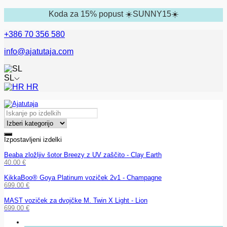
Koda za 15% popust ☀️SUNNY15☀️
+386 70 356 580
info@ajatutaja.com
SL
HR
Izpostavljeni izdelki
Beaba zložljiv šotor Breezy z UV zaščito - Clay Earth
40.00
€
KikkaBoo® Goya Platinum voziček 2v1 - Champagne
699.00
€
MAST voziček za dvojčke M. Twin X Light - Lion
699.00
€