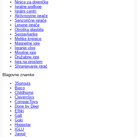
Ninice za dojenčke
Igralne podloge
Igralni centri
Aktivnostne igrače
Senzorične igrače
Lesene igrače
Otroška glasbila
Sestavljanke
Mehke knjigice
Magnetne igre
Igranje vlog
Miselne igre
Družabne igre
Igra na prostem
Shranjevanje igrač
Blagovne znamke
3Sprouts
Bieco
Childhome
Cleverclixx
CompacToys
Done by Deer
Effiki
Galt
Goki
Hoppstar
IGLU
Janod