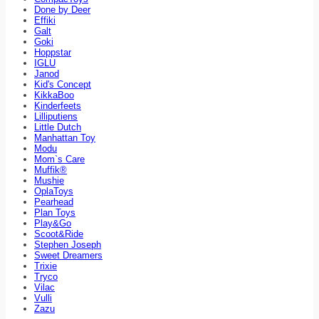
Done by Deer
Effiki
Galt
Goki
Hoppstar
IGLU
Janod
Kid's Concept
KikkaBoo
Kinderfeets
Lilliputiens
Little Dutch
Manhattan Toy
Modu
Mom`s Care
Muffik®
Mushie
OplaToys
Pearhead
Plan Toys
Play&Go
Scoot&Ride
Stephen Joseph
Sweet Dreamers
Trixie
Tryco
Vilac
Vulli
Zazu