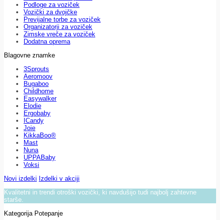
Podloge za voziček
Vozički za dvojčke
Previjalne torbe za voziček
Organizatorji za voziček
Zimske vreče za voziček
Dodatna oprema
Blagovne znamke
3Sprouts
Aeromoov
Bugaboo
Childhome
Easywalker
Elodie
Ergobaby
ICandy
Joie
KikkaBoo®
Mast
Nuna
UPPABaby
Voksi
Novi izdelki
Izdelki v akciji
Kvalitetni in trendi otroški vozički, ki navdušijo tudi najbolj zahtevne
starše.
Kategorija Potepanje