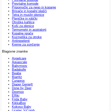
Previjalne komode
Pripomočki za nego in kopanje
Brisače in kopalni plašči
Tetra in muslin plenice
Pleničke in robčki
Otroške kahlice
Koši za plenice
Termometri in aspiratorji
Kopalne igrače
Kozmetika za otroke
Antirepelenti
Kreme za sončenje
Blagovne znamke
Angelcare
Aquascale
Babymoov
Badabulle
Beaba
Biarritz
Curaprox
Diaper Genie®
Done by Deer
Doomoo
Effiki
Frida Baby
KikkaBoo
Kokoso Baby
Licetec V-Comb