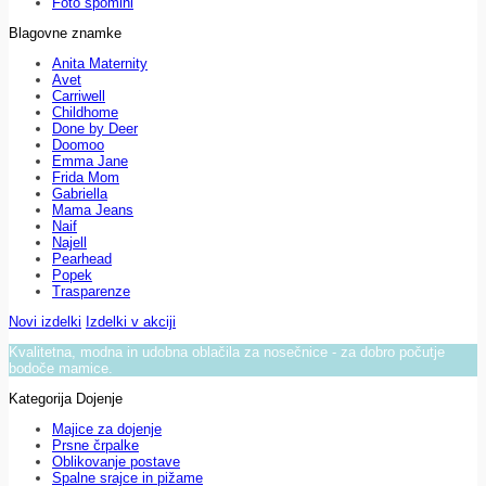
Foto spomini
Blagovne znamke
Anita Maternity
Avet
Carriwell
Childhome
Done by Deer
Doomoo
Emma Jane
Frida Mom
Gabriella
Mama Jeans
Naif
Najell
Pearhead
Popek
Trasparenze
Novi izdelki
Izdelki v akciji
Kvalitetna, modna in udobna oblačila za nosečnice - za dobro počutje
bodoče mamice.
Kategorija Dojenje
Majice za dojenje
Prsne črpalke
Oblikovanje postave
Spalne srajce in pižame