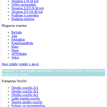
Skupina 1 (9-18 kg)
Vrtljivi avtosedeži
Skupina 1/2/3 (9-36 kg)
Skupina 2/3 (15-36 kg)
Podloge in prevleke
Dodatna oprema
Blagovne znamke
BeSafe
Joie
KikkaBoo
KneeGuardKids
Mast
Nuna
UPPABaby
Voksi
Novi izdelki
Izdelki v akciji
Kvalitetni in varni otroški avtosedeži z visoko ADAC oceno - ker je varnost
otroka na 1. mestu.
Kategorija Vozički
Otroški vozički 2v1
Otroški vozički 3v1
Otroški vozički 4v1
Lahki marela vozički
Športni otroški vozički
Košare za novorojenčka