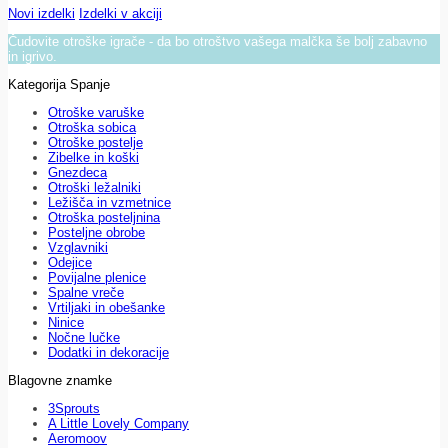
Novi izdelki
Izdelki v akciji
Čudovite otroške igrače - da bo otroštvo vašega malčka še bolj zabavno
in igrivo.
Kategorija Spanje
Otroške varuške
Otroška sobica
Otroške postelje
Zibelke in koški
Gnezdeca
Otroški ležalniki
Ležišča in vzmetnice
Otroška posteljnina
Posteljne obrobe
Vzglavniki
Odejice
Povijalne plenice
Spalne vreče
Vrtiljaki in obešanke
Ninice
Nočne lučke
Dodatki in dekoracije
Blagovne znamke
3Sprouts
A Little Lovely Company
Aeromoov