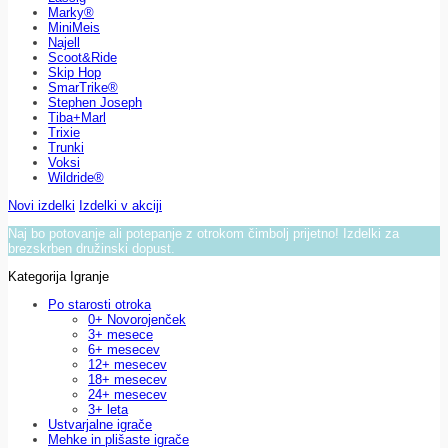
Marky®
MiniMeis
Najell
Scoot&Ride
Skip Hop
SmarTrike®
Stephen Joseph
Tiba+Marl
Trixie
Trunki
Voksi
Wildride®
Novi izdelki
Izdelki v akciji
Naj bo potovanje ali potepanje z otrokom čimbolj prijetno! Izdelki za
brezskrben družinski dopust.
Kategorija Igranje
Po starosti otroka
0+ Novorojenček
3+ mesece
6+ mesecev
12+ mesecev
18+ mesecev
24+ mesecev
3+ leta
Ustvarjalne igrače
Mehke in plišaste igrače