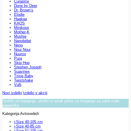
Curaprox
Done by Deer
Dr. Brown’s
Elodie
Haakaa
KAOS
Minikoioi
Mother-K
Mushie
Nanobébé
Neno
Noui Noui
Nuuroo
Pura
Skip Hop
Stephen Joseph
Suavinex
Trixie Baby
Twistshake
Vulli
Novi izdelki
Izdelki v akciji
Stolčki za hranjenje, slinčki in ostali pribor za hranjenje za vaše male
papavčke.
Kategorija Avtosedeži
i-Size 40-105 cm
i-Size 40-85 cm
i-Size 61-105 cm