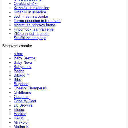
Otroški slinčki
Kozarčki in skodelice
Krožniki in skledice
Jedilni seti za otroke
Termo posodice in termovke
Aparati za pripravo hrane
Pripomočki za hranjenje
Žličke in jedilni pribor
Stolčki za hranjenje
Blagovne znamke
b.box
Baby Brezza
Baby Nova
Babymoov
Beaba
Bibado™
Bibs
Bugaboo
Cheeky Chompers®
Childhome
Curaprox
Done by Deer
Dr. Brown’s
Elodie
Haakaa
KAOS
Minikoioi
Mother-K