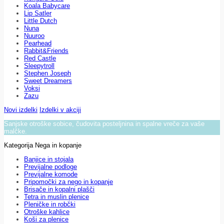
Koala Babycare
Lip Satler
Little Dutch
Nuna
Nuuroo
Pearhead
Rabbit&Friends
Red Castle
Sleepytroll
Stephen Joseph
Sweet Dreamers
Voksi
Zazu
Novi izdelki
Izdelki v akciji
Sanjske otroške sobice, čudovita posteljnina in spalne vreče za vaše
malčke.
Kategorija Nega in kopanje
Banjice in stojala
Previjalne podloge
Previjalne komode
Pripomočki za nego in kopanje
Brisače in kopalni plašči
Tetra in muslin plenice
Pleničke in robčki
Otroške kahlice
Koši za plenice