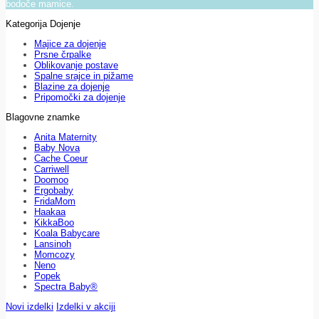
bodoče mamice.
Kategorija Dojenje
Majice za dojenje
Prsne črpalke
Oblikovanje postave
Spalne srajce in pižame
Blazine za dojenje
Pripomočki za dojenje
Blagovne znamke
Anita Maternity
Baby Nova
Cache Coeur
Carriwell
Doomoo
Ergobaby
FridaMom
Haakaa
KikkaBoo
Koala Babycare
Lansinoh
Momcozy
Neno
Popek
Spectra Baby®
Novi izdelki
Izdelki v akciji