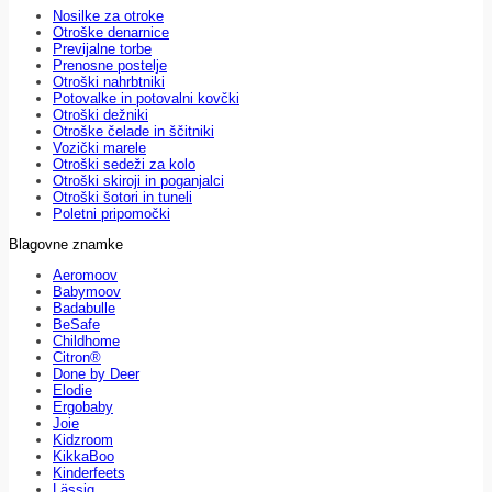
Nosilke za otroke
Otroške denarnice
Previjalne torbe
Prenosne postelje
Otroški nahrbtniki
Potovalke in potovalni kovčki
Otroški dežniki
Otroške čelade in ščitniki
Vozički marele
Otroški sedeži za kolo
Otroški skiroji in poganjalci
Otroški šotori in tuneli
Poletni pripomočki
Blagovne znamke
Aeromoov
Babymoov
Badabulle
BeSafe
Childhome
Citron®
Done by Deer
Elodie
Ergobaby
Joie
Kidzroom
KikkaBoo
Kinderfeets
Lässig