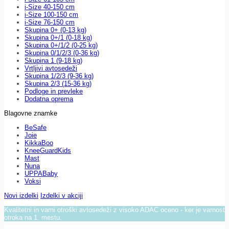
i-Size 40-150 cm
i-Size 100-150 cm
i-Size 76-150 cm
Skupina 0+ (0-13 kg)
Skupina 0+/1 (0-18 kg)
Skupina 0+/1/2 (0-25 kg)
Skupina 0/1/2/3 (0-36 kg)
Skupina 1 (9-18 kg)
Vrtljivi avtosedeži
Skupina 1/2/3 (9-36 kg)
Skupina 2/3 (15-36 kg)
Podloge in prevleke
Dodatna oprema
Blagovne znamke
BeSafe
Joie
KikkaBoo
KneeGuardKids
Mast
Nuna
UPPABaby
Voksi
Novi izdelki
Izdelki v akciji
Kvalitetni in varni otroški avtosedeži z visoko ADAC oceno - ker je varnost
otroka na 1. mestu.