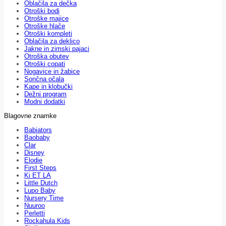
Oblačila za dečka
Otroški bodi
Otroške majice
Otroške hlače
Otroški kompleti
Oblačila za deklico
Jakne in zimski pajaci
Otroška obutev
Otroški copati
Nogavice in žabice
Sončna očala
Kape in klobučki
Dežni program
Modni dodatki
Blagovne znamke
Babiators
Baobaby
Clar
Disney
Elodie
First Steps
Ki ET LA
Little Dutch
Lupo Baby
Nursery Time
Nuuroo
Perletti
Rockahula Kids