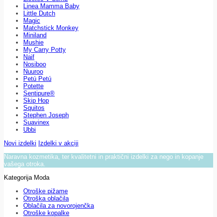
Linea Mamma Baby
Little Dutch
Magic
Matchstick Monkey
Miniland
Mushie
My Carry Potty
Naif
Nosiboo
Nuuroo
Petú Petú
Potette
Sentipure®
Skip Hop
Squitos
Stephen Joseph
Suavinex
Ubbi
Novi izdelki
Izdelki v akciji
Naravna kozmetika, ter kvalitetni in praktični izdelki za nego in kopanje
vašega otroka.
Kategorija Moda
Otroške pižame
Otroška oblačila
Oblačila za novorojenčka
Otroške kopalke