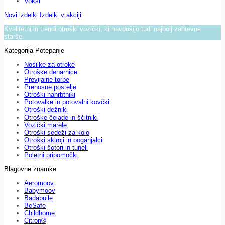
Voksi
Novi izdelki
Izdelki v akciji
Kvalitetni in trendi otroški vozički, ki navdušijo tudi najbolj zahtevne
starše.
Kategorija Potepanje
Nosilke za otroke
Otroške denarnice
Previjalne torbe
Prenosne postelje
Otroški nahrbtniki
Potovalke in potovalni kovčki
Otroški dežniki
Otroške čelade in ščitniki
Vozički marele
Otroški sedeži za kolo
Otroški skiroji in poganjalci
Otroški šotori in tuneli
Poletni pripomočki
Blagovne znamke
Aeromoov
Babymoov
Badabulle
BeSafe
Childhome
Citron®