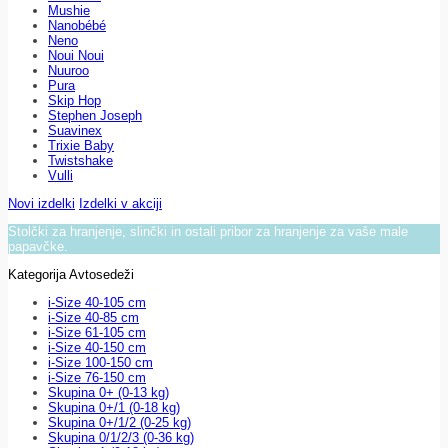
Mushie
Nanobébé
Neno
Noui Noui
Nuuroo
Pura
Skip Hop
Stephen Joseph
Suavinex
Trixie Baby
Twistshake
Vulli
Novi izdelki
Izdelki v akciji
Stolčki za hranjenje, slinčki in ostali pribor za hranjenje za vaše male
papavčke.
Kategorija Avtosedeži
i-Size 40-105 cm
i-Size 40-85 cm
i-Size 61-105 cm
i-Size 40-150 cm
i-Size 100-150 cm
i-Size 76-150 cm
Skupina 0+ (0-13 kg)
Skupina 0+/1 (0-18 kg)
Skupina 0+/1/2 (0-25 kg)
Skupina 0/1/2/3 (0-36 kg)