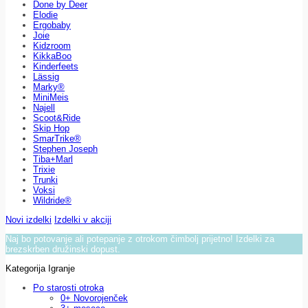
Done by Deer
Elodie
Ergobaby
Joie
Kidzroom
KikkaBoo
Kinderfeets
Lässig
Marky®
MiniMeis
Najell
Scoot&Ride
Skip Hop
SmarTrike®
Stephen Joseph
Tiba+Marl
Trixie
Trunki
Voksi
Wildride®
Novi izdelki
Izdelki v akciji
Naj bo potovanje ali potepanje z otrokom čimbolj prijetno! Izdelki za
brezskrben družinski dopust.
Kategorija Igranje
Po starosti otroka
0+ Novorojenček