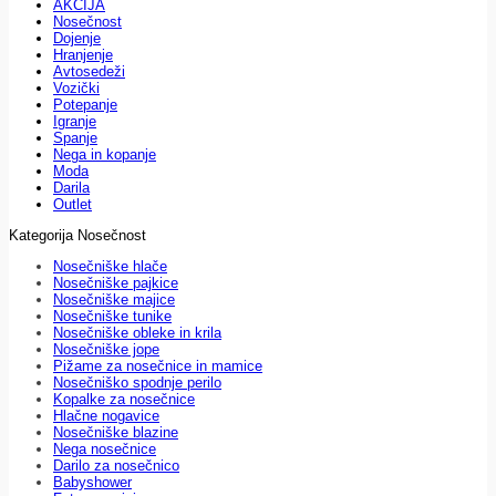
AKCIJA
Nosečnost
Dojenje
Hranjenje
Avtosedeži
Vozički
Potepanje
Igranje
Spanje
Nega in kopanje
Moda
Darila
Outlet
Kategorija Nosečnost
Nosečniške hlače
Nosečniške pajkice
Nosečniške majice
Nosečniške tunike
Nosečniške obleke in krila
Nosečniške jope
Pižame za nosečnice in mamice
Nosečniško spodnje perilo
Kopalke za nosečnice
Hlačne nogavice
Nosečniške blazine
Nega nosečnice
Darilo za nosečnico
Babyshower