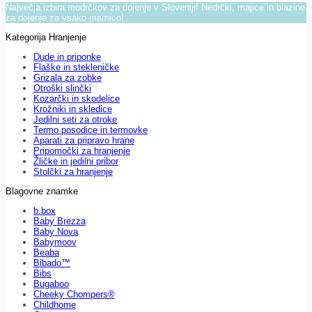
Največja izbira modrčkov za dojenje v Sloveniji! Nedrčki, majice in blazine
za dojenje za vsako mamico!
Kategorija Hranjenje
Dude in priponke
Flaške in stekleničke
Grizala za zobke
Otroški slinčki
Kozarčki in skodelice
Krožniki in skledice
Jedilni seti za otroke
Termo posodice in termovke
Aparati za pripravo hrane
Pripomočki za hranjenje
Žličke in jedilni pribor
Stolčki za hranjenje
Blagovne znamke
b.box
Baby Brezza
Baby Nova
Babymoov
Beaba
Bibado™
Bibs
Bugaboo
Cheeky Chompers®
Childhome