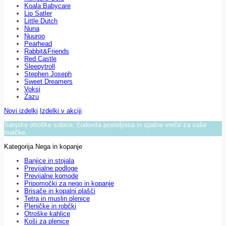
Koala Babycare
Lip Satler
Little Dutch
Nuna
Nuuroo
Pearhead
Rabbit&Friends
Red Castle
Sleepytroll
Stephen Joseph
Sweet Dreamers
Voksi
Zazu
Novi izdelki
Izdelki v akciji
Sanjske otroške sobice, čudovita posteljnina in spalne vreče za vaše
malčke.
Kategorija Nega in kopanje
Banjice in stojala
Previjalne podloge
Previjalne komode
Pripomočki za nego in kopanje
Brisače in kopalni plašči
Tetra in muslin plenice
Pleničke in robčki
Otroške kahlice
Koši za plenice