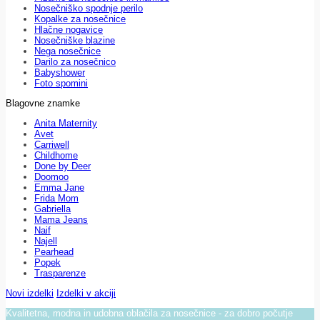
Nosečniško spodnje perilo
Kopalke za nosečnice
Hlačne nogavice
Nosečniške blazine
Nega nosečnice
Darilo za nosečnico
Babyshower
Foto spomini
Blagovne znamke
Anita Maternity
Avet
Carriwell
Childhome
Done by Deer
Doomoo
Emma Jane
Frida Mom
Gabriella
Mama Jeans
Naif
Najell
Pearhead
Popek
Trasparenze
Novi izdelki
Izdelki v akciji
Kvalitetna, modna in udobna oblačila za nosečnice - za dobro počutje