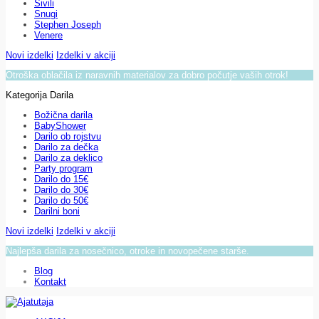
Sivili
Snugi
Stephen Joseph
Venere
Novi izdelki
Izdelki v akciji
Otroška oblačila iz naravnih materialov za dobro počutje vaših otrok!
Kategorija Darila
Božična darila
BabyShower
Darilo ob rojstvu
Darilo za dečka
Darilo za deklico
Party program
Darilo do 15€
Darilo do 30€
Darilo do 50€
Darilni boni
Novi izdelki
Izdelki v akciji
Najlepša darila za nosečnico, otroke in novopečene starše.
Blog
Kontakt