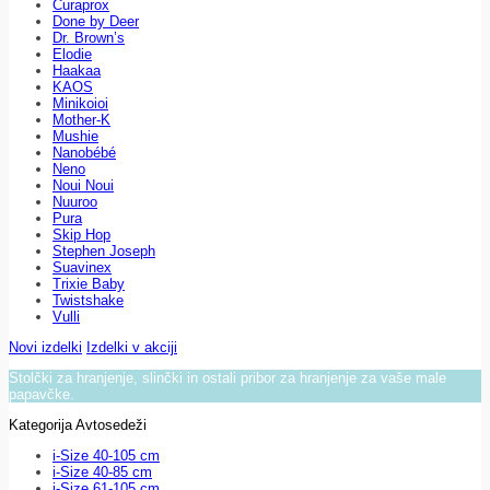
Curaprox
Done by Deer
Dr. Brown’s
Elodie
Haakaa
KAOS
Minikoioi
Mother-K
Mushie
Nanobébé
Neno
Noui Noui
Nuuroo
Pura
Skip Hop
Stephen Joseph
Suavinex
Trixie Baby
Twistshake
Vulli
Novi izdelki
Izdelki v akciji
Stolčki za hranjenje, slinčki in ostali pribor za hranjenje za vaše male
papavčke.
Kategorija Avtosedeži
i-Size 40-105 cm
i-Size 40-85 cm
i-Size 61-105 cm