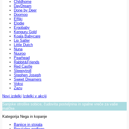
Childhome
DayDream
Done by Deer
Doomoo
Effiki
Elodie
Ergobaby
Kenguru Gold
Koala Babycare
Lip Satler
Little Dutch
Nuna
Nuuroo
Pearhead
Rabbit&Friends
Red Castle
Sleepytroll
Stephen Joseph
Sweet Dreamers
Voksi
Zazu
Novi izdelki
Izdelki v akciji
Sanjske otroške sobice, čudovita posteljnina in spalne vreče za vaše
malčke.
Kategorija Nega in kopanje
Banjice in stojala
Previjalne podloge