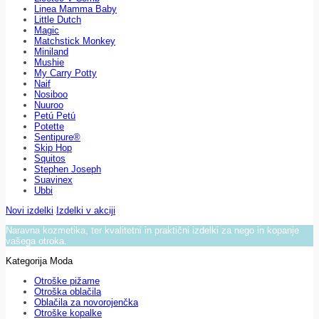
Linea Mamma Baby
Little Dutch
Magic
Matchstick Monkey
Miniland
Mushie
My Carry Potty
Naif
Nosiboo
Nuuroo
Petú Petú
Potette
Sentipure®
Skip Hop
Squitos
Stephen Joseph
Suavinex
Ubbi
Novi izdelki
Izdelki v akciji
Naravna kozmetika, ter kvalitetni in praktični izdelki za nego in kopanje
vašega otroka.
Kategorija Moda
Otroške pižame
Otroška oblačila
Oblačila za novorojenčka
Otroške kopalke