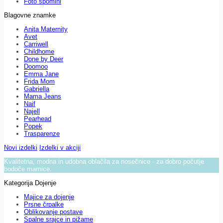
Foto spomini
Blagovne znamke
Anita Maternity
Avet
Carriwell
Childhome
Done by Deer
Doomoo
Emma Jane
Frida Mom
Gabriella
Mama Jeans
Naif
Najell
Pearhead
Popek
Trasparenze
Novi izdelki
Izdelki v akciji
Kvalitetna, modna in udobna oblačila za nosečnice - za dobro počutje
bodoče mamice.
Kategorija Dojenje
Majice za dojenje
Prsne črpalke
Oblikovanje postave
Spalne srajce in pižame