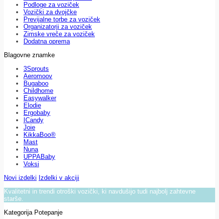
Podloge za voziček
Vozički za dvojčke
Previjalne torbe za voziček
Organizatorji za voziček
Zimske vreče za voziček
Dodatna oprema
Blagovne znamke
3Sprouts
Aeromoov
Bugaboo
Childhome
Easywalker
Elodie
Ergobaby
ICandy
Joie
KikkaBoo®
Mast
Nuna
UPPABaby
Voksi
Novi izdelki
Izdelki v akciji
Kvalitetni in trendi otroški vozički, ki navdušijo tudi najbolj zahtevne
starše.
Kategorija Potepanje