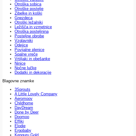
Otroška sobica
Otroške postelje
Zibelke in koški
Gnezdeca
Otroški ležalniki
Ležišča in vzmetnice
Otroška posteljnina
Posteljne obrobe
Vzglavniki
Odejice
Povijalne plenice
Spalne vreče
Vrtiljaki in obešanke
Ninice
Nočne lučke
Dodatki in dekoracije
Blagovne znamke
3Sprouts
A Little Lovely Company
Aeromoov
Childhome
DayDream
Done by Deer
Doomoo
Effiki
Elodie
Ergobaby
Kenguru Gold