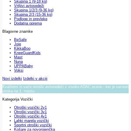
Skupina 1 (9-18 kg)
Vrtljivi avtosedeži
Skupina 1/2/3 (9-36 kg)
Skupina 2/3 (15-36 kg)
Podloge in prevleke
Dodatna oprema
Blagovne znamke
BeSafe
Joie
KikkaBoo
KneeGuardKids
Mast
Nuna
UPPABaby
Voksi
Novi izdelki
Izdelki v akciji
Kvalitetni in varni otroški avtosedeži z visoko ADAC oceno - ker je varnost
otroka na 1. mestu.
Kategorija Vozički
Otroški vozički 2v1
Otroški vozički 3v1
Otroški vozički 4v1
Lahki marela vozički
Športni otroški vozički
Košare za novorojenčka