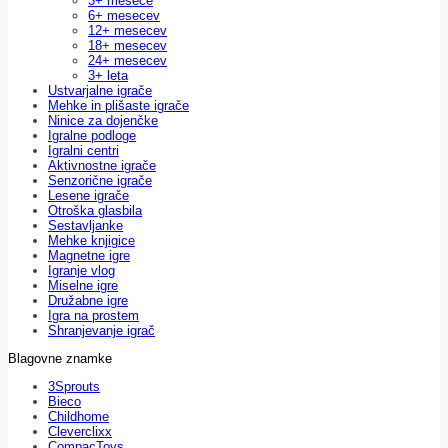
3+ mesece
6+ mesecev
12+ mesecev
18+ mesecev
24+ mesecev
3+ leta
Ustvarjalne igrače
Mehke in plišaste igrače
Ninice za dojenčke
Igralne podloge
Igralni centri
Aktivnostne igrače
Senzorične igrače
Lesene igrače
Otroška glasbila
Sestavljanke
Mehke knjigice
Magnetne igre
Igranje vlog
Miselne igre
Družabne igre
Igra na prostem
Shranjevanje igrač
Blagovne znamke
3Sprouts
Bieco
Childhome
Cleverclixx
CompacToys