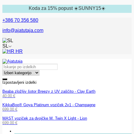
Koda za 15% popust ☀️SUNNY15☀️
+386 70 356 580
info@ajatutaja.com
SL
HR
Izpostavljeni izdelki
Beaba zložljiv šotor Breezy z UV zaščito - Clay Earth
40.00
€
KikkaBoo® Goya Platinum voziček 2v1 - Champagne
699.00
€
MAST voziček za dvojčke M. Twin X Light - Lion
699.00
€