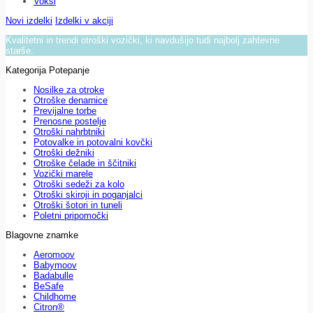
Voksi
Novi izdelki
Izdelki v akciji
Kvalitetni in trendi otroški vozički, ki navdušijo tudi najbolj zahtevne
starše.
Kategorija Potepanje
Nosilke za otroke
Otroške denarnice
Previjalne torbe
Prenosne postelje
Otroški nahrbtniki
Potovalke in potovalni kovčki
Otroški dežniki
Otroške čelade in ščitniki
Vozički marele
Otroški sedeži za kolo
Otroški skiroji in poganjalci
Otroški šotori in tuneli
Poletni pripomočki
Blagovne znamke
Aeromoov
Babymoov
Badabulle
BeSafe
Childhome
Citron®