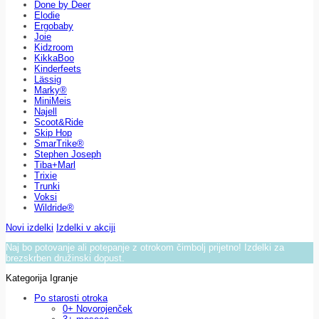
Done by Deer
Elodie
Ergobaby
Joie
Kidzroom
KikkaBoo
Kinderfeets
Lässig
Marky®
MiniMeis
Najell
Scoot&Ride
Skip Hop
SmarTrike®
Stephen Joseph
Tiba+Marl
Trixie
Trunki
Voksi
Wildride®
Novi izdelki
Izdelki v akciji
Naj bo potovanje ali potepanje z otrokom čimbolj prijetno! Izdelki za
brezskrben družinski dopust.
Kategorija Igranje
Po starosti otroka
0+ Novorojenček