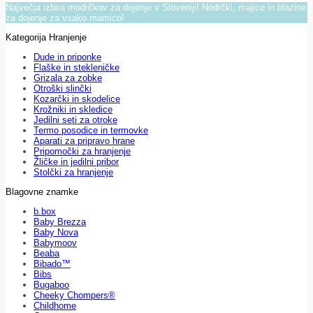
Največja izbira modrčkov za dojenje v Sloveniji! Nedrčki, majice in blazine
za dojenje za vsako mamico!
Kategorija Hranjenje
Dude in priponke
Flaške in stekleničke
Grizala za zobke
Otroški slinčki
Kozarčki in skodelice
Krožniki in skledice
Jedilni seti za otroke
Termo posodice in termovke
Aparati za pripravo hrane
Pripomočki za hranjenje
Žličke in jedilni pribor
Stolčki za hranjenje
Blagovne znamke
b.box
Baby Brezza
Baby Nova
Babymoov
Beaba
Bibado™
Bibs
Bugaboo
Cheeky Chompers®
Childhome