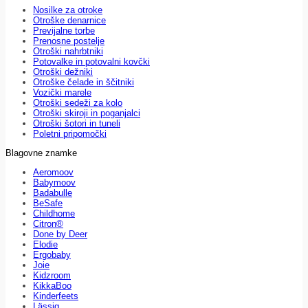
Nosilke za otroke
Otroške denarnice
Previjalne torbe
Prenosne postelje
Otroški nahrbtniki
Potovalke in potovalni kovčki
Otroški dežniki
Otroške čelade in ščitniki
Vozički marele
Otroški sedeži za kolo
Otroški skiroji in poganjalci
Otroški šotori in tuneli
Poletni pripomočki
Blagovne znamke
Aeromoov
Babymoov
Badabulle
BeSafe
Childhome
Citron®
Done by Deer
Elodie
Ergobaby
Joie
Kidzroom
KikkaBoo
Kinderfeets
Lässig