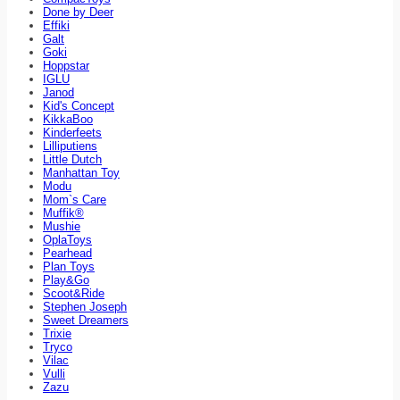
Done by Deer
Effiki
Galt
Goki
Hoppstar
IGLU
Janod
Kid's Concept
KikkaBoo
Kinderfeets
Lilliputiens
Little Dutch
Manhattan Toy
Modu
Mom`s Care
Muffik®
Mushie
OplaToys
Pearhead
Plan Toys
Play&Go
Scoot&Ride
Stephen Joseph
Sweet Dreamers
Trixie
Tryco
Vilac
Vulli
Zazu