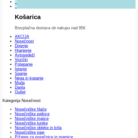
0
0
Košarica
Brezplačna dostava ob nakupu nad 85€
AKCIJA
Nosečnost
Dojenje
Hranjenje
Avtosedeži
Vozički
Potepanje
Igranje
Spanje
Nega in kopanje
Moda
Darila
Outlet
Kategorija Nosečnost
Nosečniške hlače
Nosečniške pajkice
Nosečniške majice
Nosečniške tunike
Nosečniške obleke in krila
Nosečniške jope
Pižame za nosečnice in mamice