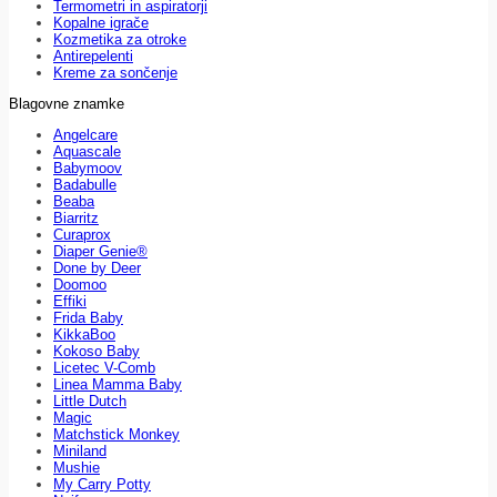
Termometri in aspiratorji
Kopalne igrače
Kozmetika za otroke
Antirepelenti
Kreme za sončenje
Blagovne znamke
Angelcare
Aquascale
Babymoov
Badabulle
Beaba
Biarritz
Curaprox
Diaper Genie®
Done by Deer
Doomoo
Effiki
Frida Baby
KikkaBoo
Kokoso Baby
Licetec V-Comb
Linea Mamma Baby
Little Dutch
Magic
Matchstick Monkey
Miniland
Mushie
My Carry Potty