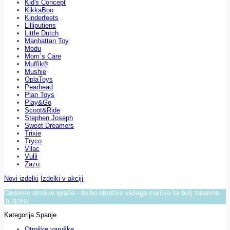
Kid's Concept
KikkaBoo
Kinderfeets
Lilliputiens
Little Dutch
Manhattan Toy
Modu
Mom`s Care
Muffik®
Mushie
OplaToys
Pearhead
Plan Toys
Play&Go
Scoot&Ride
Stephen Joseph
Sweet Dreamers
Trixie
Tryco
Vilac
Vulli
Zazu
Novi izdelki
Izdelki v akciji
Čudovite otroške igrače - da bo otroštvo vašega malčka še bolj zabavno
in igrivo.
Kategorija Spanje
Otroške varuške