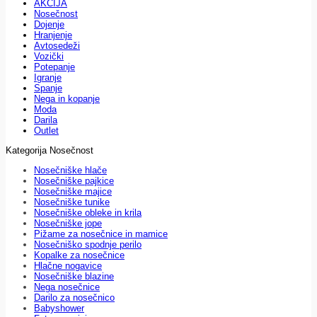
AKCIJA
Nosečnost
Dojenje
Hranjenje
Avtosedeži
Vozički
Potepanje
Igranje
Spanje
Nega in kopanje
Moda
Darila
Outlet
Kategorija Nosečnost
Nosečniške hlače
Nosečniške pajkice
Nosečniške majice
Nosečniške tunike
Nosečniške obleke in krila
Nosečniške jope
Pižame za nosečnice in mamice
Nosečniško spodnje perilo
Kopalke za nosečnice
Hlačne nogavice
Nosečniške blazine
Nega nosečnice
Darilo za nosečnico
Babyshower