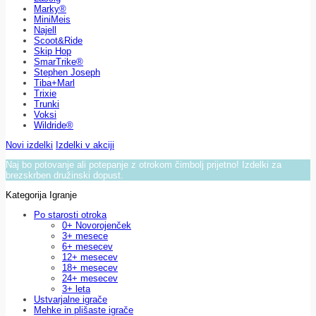
Marky®
MiniMeis
Najell
Scoot&Ride
Skip Hop
SmarTrike®
Stephen Joseph
Tiba+Marl
Trixie
Trunki
Voksi
Wildride®
Novi izdelki
Izdelki v akciji
Naj bo potovanje ali potepanje z otrokom čimbolj prijetno! Izdelki za
brezskrben družinski dopust.
Kategorija Igranje
Po starosti otroka
0+ Novorojenček
3+ mesece
6+ mesecev
12+ mesecev
18+ mesecev
24+ mesecev
3+ leta
Ustvarjalne igrače
Mehke in plišaste igrače