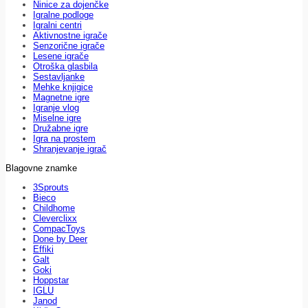
Ninice za dojenčke
Igralne podloge
Igralni centri
Aktivnostne igrače
Senzorične igrače
Lesene igrače
Otroška glasbila
Sestavljanke
Mehke knjigice
Magnetne igre
Igranje vlog
Miselne igre
Družabne igre
Igra na prostem
Shranjevanje igrač
Blagovne znamke
3Sprouts
Bieco
Childhome
Cleverclixx
CompacToys
Done by Deer
Effiki
Galt
Goki
Hoppstar
IGLU
Janod