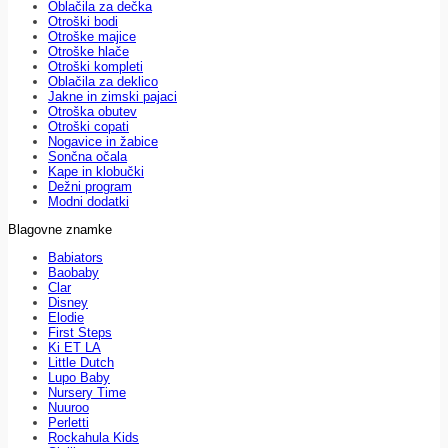
Oblačila za dečka
Otroški bodi
Otroške majice
Otroške hlače
Otroški kompleti
Oblačila za deklico
Jakne in zimski pajaci
Otroška obutev
Otroški copati
Nogavice in žabice
Sončna očala
Kape in klobučki
Dežni program
Modni dodatki
Blagovne znamke
Babiators
Baobaby
Clar
Disney
Elodie
First Steps
Ki ET LA
Little Dutch
Lupo Baby
Nursery Time
Nuuroo
Perletti
Rockahula Kids