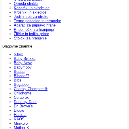
Otroški slinčki
Kozarčki in skodelice
Krožniki in skledice
Jedilni seti za otroke
Termo posodice in termovke
Aparati za pripravo hrane
Pripomočki za hranjenje
Žličke in jedilni pribor
Stolčki za hranjenje
Blagovne znamke
b.box
Baby Brezza
Baby Nova
Babymoov
Beaba
Bibado™
Bibs
Bugaboo
Cheeky Chompers®
Childhome
Curaprox
Done by Deer
Dr. Brown’s
Elodie
Haakaa
KAOS
Minikoioi
Mother-K