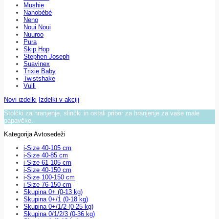
Mushie
Nanobébé
Neno
Noui Noui
Nuuroo
Pura
Skip Hop
Stephen Joseph
Suavinex
Trixie Baby
Twistshake
Vulli
Novi izdelki
Izdelki v akciji
Stolčki za hranjenje, slinčki in ostali pribor za hranjenje za vaše male
papavčke.
Kategorija Avtosedeži
i-Size 40-105 cm
i-Size 40-85 cm
i-Size 61-105 cm
i-Size 40-150 cm
i-Size 100-150 cm
i-Size 76-150 cm
Skupina 0+ (0-13 kg)
Skupina 0+/1 (0-18 kg)
Skupina 0+/1/2 (0-25 kg)
Skupina 0/1/2/3 (0-36 kg)