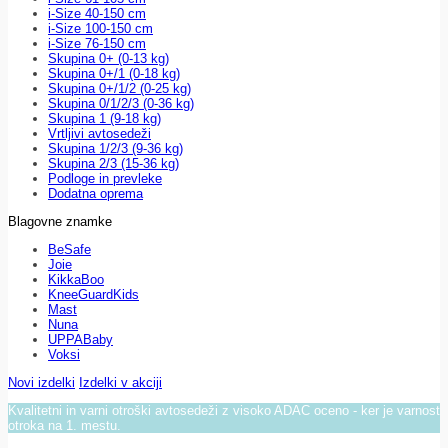
i-Size 40-150 cm
i-Size 100-150 cm
i-Size 76-150 cm
Skupina 0+ (0-13 kg)
Skupina 0+/1 (0-18 kg)
Skupina 0+/1/2 (0-25 kg)
Skupina 0/1/2/3 (0-36 kg)
Skupina 1 (9-18 kg)
Vrtljivi avtosedeži
Skupina 1/2/3 (9-36 kg)
Skupina 2/3 (15-36 kg)
Podloge in prevleke
Dodatna oprema
Blagovne znamke
BeSafe
Joie
KikkaBoo
KneeGuardKids
Mast
Nuna
UPPABaby
Voksi
Novi izdelki
Izdelki v akciji
Kvalitetni in varni otroški avtosedeži z visoko ADAC oceno - ker je varnost
otroka na 1. mestu.