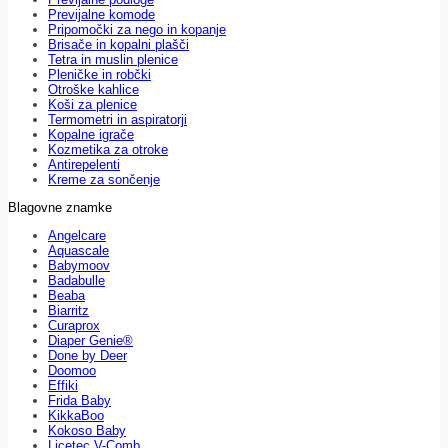
Previjalne komode
Pripomočki za nego in kopanje
Brisače in kopalni plašči
Tetra in muslin plenice
Pleničke in robčki
Otroške kahlice
Koši za plenice
Termometri in aspiratorji
Kopalne igrače
Kozmetika za otroke
Antirepelenti
Kreme za sončenje
Blagovne znamke
Angelcare
Aquascale
Babymoov
Badabulle
Beaba
Biarritz
Curaprox
Diaper Genie®
Done by Deer
Doomoo
Effiki
Frida Baby
KikkaBoo
Kokoso Baby
Licetec V-Comb