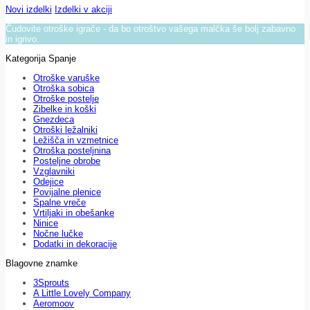
Novi izdelki
Izdelki v akciji
Čudovite otroške igrače - da bo otroštvo vašega malčka še bolj zabavno
in igrivo.
Kategorija Spanje
Otroške varuške
Otroška sobica
Otroške postelje
Zibelke in koški
Gnezdeca
Otroški ležalniki
Ležišča in vzmetnice
Otroška posteljnina
Posteljne obrobe
Vzglavniki
Odejice
Povijalne plenice
Spalne vreče
Vrtiljaki in obešanke
Ninice
Nočne lučke
Dodatki in dekoracije
Blagovne znamke
3Sprouts
A Little Lovely Company
Aeromoov