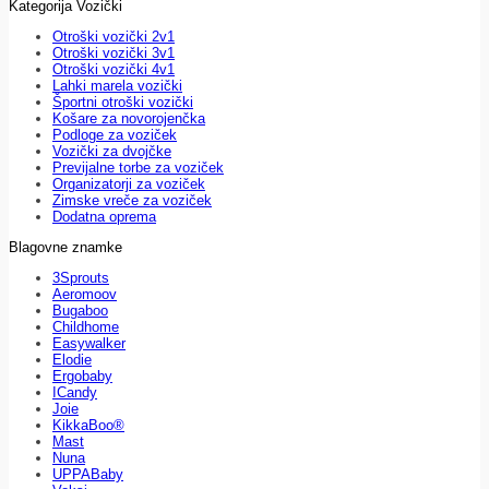
Kategorija Vozički
Otroški vozički 2v1
Otroški vozički 3v1
Otroški vozički 4v1
Lahki marela vozički
Športni otroški vozički
Košare za novorojenčka
Podloge za voziček
Vozički za dvojčke
Previjalne torbe za voziček
Organizatorji za voziček
Zimske vreče za voziček
Dodatna oprema
Blagovne znamke
3Sprouts
Aeromoov
Bugaboo
Childhome
Easywalker
Elodie
Ergobaby
ICandy
Joie
KikkaBoo®
Mast
Nuna
UPPABaby