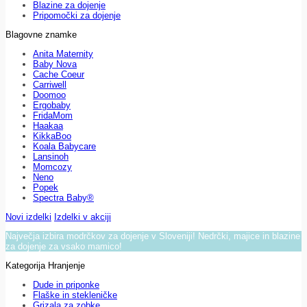
Blazine za dojenje
Pripomočki za dojenje
Blagovne znamke
Anita Maternity
Baby Nova
Cache Coeur
Carriwell
Doomoo
Ergobaby
FridaMom
Haakaa
KikkaBoo
Koala Babycare
Lansinoh
Momcozy
Neno
Popek
Spectra Baby®
Novi izdelki
Izdelki v akciji
Največja izbira modrčkov za dojenje v Sloveniji! Nedrčki, majice in blazine
za dojenje za vsako mamico!
Kategorija Hranjenje
Dude in priponke
Flaške in stekleničke
Grizala za zobke