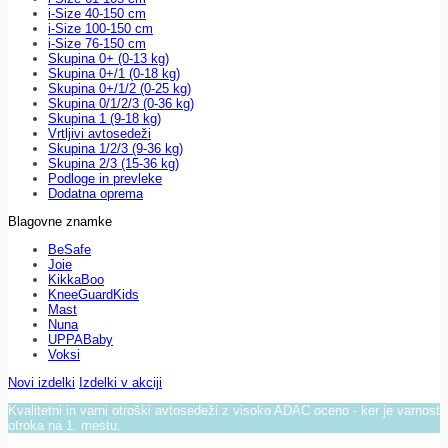
i-Size 40-150 cm
i-Size 100-150 cm
i-Size 76-150 cm
Skupina 0+ (0-13 kg)
Skupina 0+/1 (0-18 kg)
Skupina 0+/1/2 (0-25 kg)
Skupina 0/1/2/3 (0-36 kg)
Skupina 1 (9-18 kg)
Vrtljivi avtosedeži
Skupina 1/2/3 (9-36 kg)
Skupina 2/3 (15-36 kg)
Podloge in prevleke
Dodatna oprema
Blagovne znamke
BeSafe
Joie
KikkaBoo
KneeGuardKids
Mast
Nuna
UPPABaby
Voksi
Novi izdelki
Izdelki v akciji
Kvalitetni in varni otroški avtosedeži z visoko ADAC oceno - ker je varnost
otroka na 1. mestu.