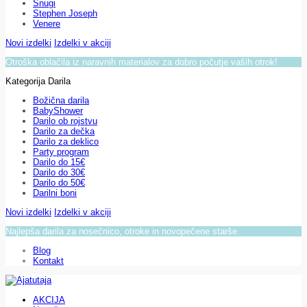
Snugi
Stephen Joseph
Venere
Novi izdelki
Izdelki v akciji
Otroška oblačila iz naravnih materialov za dobro počutje vaših otrok!
Kategorija Darila
Božična darila
BabyShower
Darilo ob rojstvu
Darilo za dečka
Darilo za deklico
Party program
Darilo do 15€
Darilo do 30€
Darilo do 50€
Darilni boni
Novi izdelki
Izdelki v akciji
Najlepša darila za nosečnico, otroke in novopečene starše.
Blog
Kontakt
AKCIJA