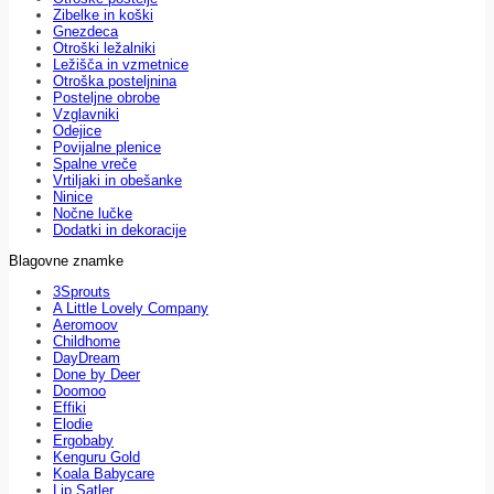
Zibelke in koški
Gnezdeca
Otroški ležalniki
Ležišča in vzmetnice
Otroška posteljnina
Posteljne obrobe
Vzglavniki
Odejice
Povijalne plenice
Spalne vreče
Vrtiljaki in obešanke
Ninice
Nočne lučke
Dodatki in dekoracije
Blagovne znamke
3Sprouts
A Little Lovely Company
Aeromoov
Childhome
DayDream
Done by Deer
Doomoo
Effiki
Elodie
Ergobaby
Kenguru Gold
Koala Babycare
Lip Satler