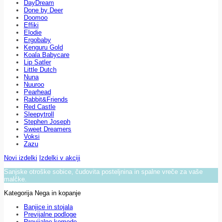
DayDream
Done by Deer
Doomoo
Effiki
Elodie
Ergobaby
Kenguru Gold
Koala Babycare
Lip Satler
Little Dutch
Nuna
Nuuroo
Pearhead
Rabbit&Friends
Red Castle
Sleepytroll
Stephen Joseph
Sweet Dreamers
Voksi
Zazu
Novi izdelki
Izdelki v akciji
Sanjske otroške sobice, čudovita posteljnina in spalne vreče za vaše
malčke.
Kategorija Nega in kopanje
Banjice in stojala
Previjalne podloge
Previjalne komode