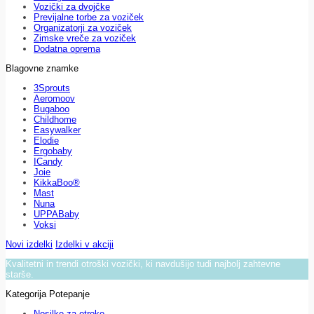
Vozički za dvojčke
Previjalne torbe za voziček
Organizatorji za voziček
Zimske vreče za voziček
Dodatna oprema
Blagovne znamke
3Sprouts
Aeromoov
Bugaboo
Childhome
Easywalker
Elodie
Ergobaby
ICandy
Joie
KikkaBoo®
Mast
Nuna
UPPABaby
Voksi
Novi izdelki
Izdelki v akciji
Kvalitetni in trendi otroški vozički, ki navdušijo tudi najbolj zahtevne
starše.
Kategorija Potepanje
Nosilke za otroke