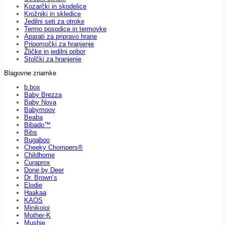
Kozarčki in skodelice
Krožniki in skledice
Jedilni seti za otroke
Termo posodice in termovke
Aparati za pripravo hrane
Pripomočki za hranjenje
Žličke in jedilni pribor
Stolčki za hranjenje
Blagovne znamke
b.box
Baby Brezza
Baby Nova
Babymoov
Beaba
Bibado™
Bibs
Bugaboo
Cheeky Chompers®
Childhome
Curaprox
Done by Deer
Dr. Brown’s
Elodie
Haakaa
KAOS
Minikoioi
Mother-K
Mushie