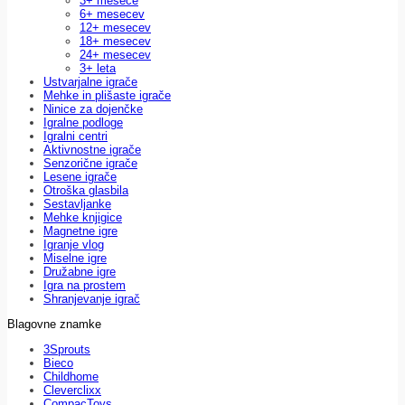
3+ mesece
6+ mesecev
12+ mesecev
18+ mesecev
24+ mesecev
3+ leta
Ustvarjalne igrače
Mehke in plišaste igrače
Ninice za dojenčke
Igralne podloge
Igralni centri
Aktivnostne igrače
Senzorične igrače
Lesene igrače
Otroška glasbila
Sestavljanke
Mehke knjigice
Magnetne igre
Igranje vlog
Miselne igre
Družabne igre
Igra na prostem
Shranjevanje igrač
Blagovne znamke
3Sprouts
Bieco
Childhome
Cleverclixx
CompacToys