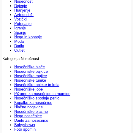
Nosečnost
Dojenje
Hranjenje
Avtosedeži
Vozički
Potepanje
Igranje
Spanje
Nega in kopanje
Moda
Darila
Outlet
Kategorija Nosečnost
Nosečniške hlače
Nosečniške pajkice
Nosečniške majice
Nosečniške tunike
Nosečniške obleke in krila
Nosečniške jope
Pižame za nosečnice in mamice
Nosečniško spodnje perilo
Kopalke za nosečnice
Hlačne nogavice
Nosečniške blazine
Nega nosečnice
Darilo za nosečnico
Babyshower
Foto spomini