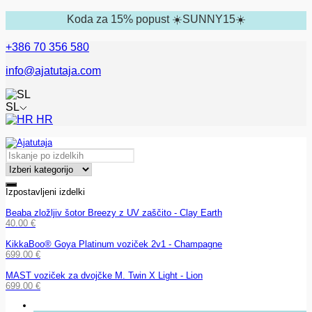
Koda za 15% popust ☀️SUNNY15☀️
+386 70 356 580
info@ajatutaja.com
SL
HR
Izpostavljeni izdelki
Beaba zložljiv šotor Breezy z UV zaščito - Clay Earth
40.00
€
KikkaBoo® Goya Platinum voziček 2v1 - Champagne
699.00
€
MAST voziček za dvojčke M. Twin X Light - Lion
699.00
€