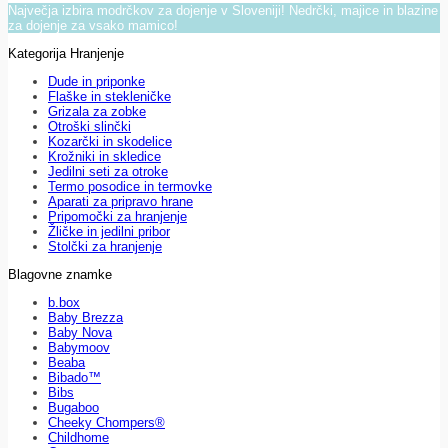
Največja izbira modrčkov za dojenje v Sloveniji! Nedrčki, majice in blazine
za dojenje za vsako mamico!
Kategorija Hranjenje
Dude in priponke
Flaške in stekleničke
Grizala za zobke
Otroški slinčki
Kozarčki in skodelice
Krožniki in skledice
Jedilni seti za otroke
Termo posodice in termovke
Aparati za pripravo hrane
Pripomočki za hranjenje
Žličke in jedilni pribor
Stolčki za hranjenje
Blagovne znamke
b.box
Baby Brezza
Baby Nova
Babymoov
Beaba
Bibado™
Bibs
Bugaboo
Cheeky Chompers®
Childhome