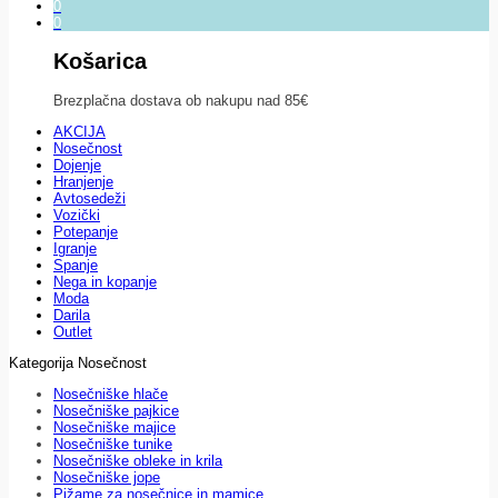
0
0
Košarica
Brezplačna dostava ob nakupu nad 85€
AKCIJA
Nosečnost
Dojenje
Hranjenje
Avtosedeži
Vozički
Potepanje
Igranje
Spanje
Nega in kopanje
Moda
Darila
Outlet
Kategorija Nosečnost
Nosečniške hlače
Nosečniške pajkice
Nosečniške majice
Nosečniške tunike
Nosečniške obleke in krila
Nosečniške jope
Pižame za nosečnice in mamice