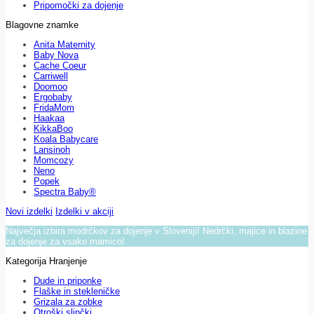
Pripomočki za dojenje
Blagovne znamke
Anita Maternity
Baby Nova
Cache Coeur
Carriwell
Doomoo
Ergobaby
FridaMom
Haakaa
KikkaBoo
Koala Babycare
Lansinoh
Momcozy
Neno
Popek
Spectra Baby®
Novi izdelki
Izdelki v akciji
Največja izbira modrčkov za dojenje v Sloveniji! Nedrčki, majice in blazine
za dojenje za vsako mamico!
Kategorija Hranjenje
Dude in priponke
Flaške in stekleničke
Grizala za zobke
Otroški slinčki