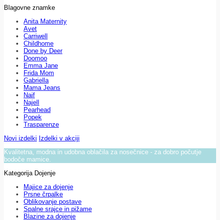
Blagovne znamke
Anita Maternity
Avet
Carriwell
Childhome
Done by Deer
Doomoo
Emma Jane
Frida Mom
Gabriella
Mama Jeans
Naif
Najell
Pearhead
Popek
Trasparenze
Novi izdelki
Izdelki v akciji
Kvalitetna, modna in udobna oblačila za nosečnice - za dobro počutje
bodoče mamice.
Kategorija Dojenje
Majice za dojenje
Prsne črpalke
Oblikovanje postave
Spalne srajce in pižame
Blazine za dojenje