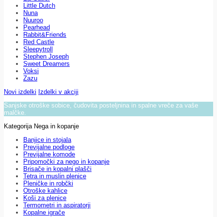
Little Dutch
Nuna
Nuuroo
Pearhead
Rabbit&Friends
Red Castle
Sleepytroll
Stephen Joseph
Sweet Dreamers
Voksi
Zazu
Novi izdelki
Izdelki v akciji
Sanjske otroške sobice, čudovita posteljnina in spalne vreče za vaše
malčke.
Kategorija Nega in kopanje
Banjice in stojala
Previjalne podloge
Previjalne komode
Pripomočki za nego in kopanje
Brisače in kopalni plašči
Tetra in muslin plenice
Pleničke in robčki
Otroške kahlice
Koši za plenice
Termometri in aspiratorji
Kopalne igrače