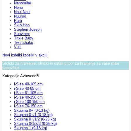
Nanobébé
Neno
Noui Noui
Nuuroo
Pura
Skip Hop
Stephen Joseph
Suavinex
Trixie Baby
Twistshake
Vulli
Novi izdelki
Izdelki v akciji
Stolčki za hranjenje, slinčki in ostali pribor za hranjenje za vaše male
papavčke.
Kategorija Avtosedeži
i-Size 40-105 cm
i-Size 40-85 cm
i-Size 61-105 cm
i-Size 40-150 cm
i-Size 100-150 cm
i-Size 76-150 cm
Skupina 0+ (0-13 kg)
Skupina 0+/1 (0-18 kg)
Skupina 0+/1/2 (0-25 kg)
Skupina 0/1/2/3 (0-36 kg)
Skupina 1 (9-18 kg)