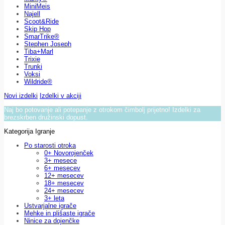
MiniMeis
Najell
Scoot&Ride
Skip Hop
SmarTrike®
Stephen Joseph
Tiba+Marl
Trixie
Trunki
Voksi
Wildride®
Novi izdelki
Izdelki v akciji
Naj bo potovanje ali potepanje z otrokom čimbolj prijetno! Izdelki za
brezskrben družinski dopust.
Kategorija Igranje
Po starosti otroka
0+ Novorojenček
3+ mesece
6+ mesecev
12+ mesecev
18+ mesecev
24+ mesecev
3+ leta
Ustvarjalne igrače
Mehke in plišaste igrače
Ninice za dojenčke