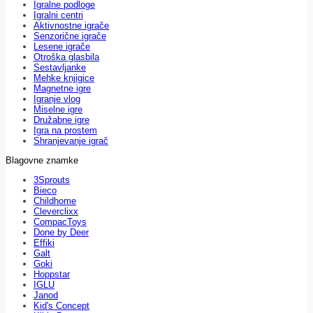
Igralne podloge
Igralni centri
Aktivnostne igrače
Senzorične igrače
Lesene igrače
Otroška glasbila
Sestavljanke
Mehke knjigice
Magnetne igre
Igranje vlog
Miselne igre
Družabne igre
Igra na prostem
Shranjevanje igrač
Blagovne znamke
3Sprouts
Bieco
Childhome
Cleverclixx
CompacToys
Done by Deer
Effiki
Galt
Goki
Hoppstar
IGLU
Janod
Kid's Concept