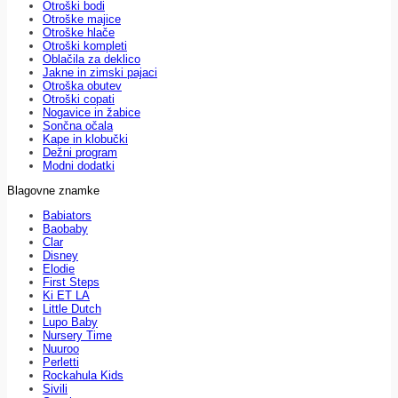
Otroški bodi
Otroške majice
Otroške hlače
Otroški kompleti
Oblačila za deklico
Jakne in zimski pajaci
Otroška obutev
Otroški copati
Nogavice in žabice
Sončna očala
Kape in klobučki
Dežni program
Modni dodatki
Blagovne znamke
Babiators
Baobaby
Clar
Disney
Elodie
First Steps
Ki ET LA
Little Dutch
Lupo Baby
Nursery Time
Nuuroo
Perletti
Rockahula Kids
Sivili