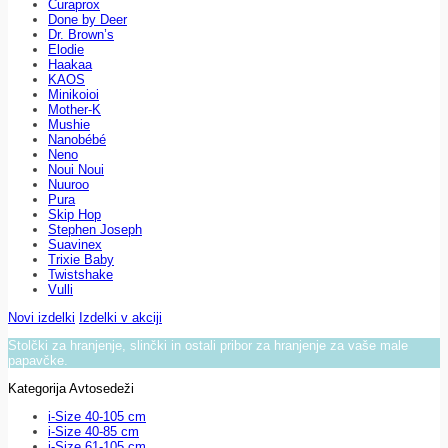
Curaprox
Done by Deer
Dr. Brown’s
Elodie
Haakaa
KAOS
Minikoioi
Mother-K
Mushie
Nanobébé
Neno
Noui Noui
Nuuroo
Pura
Skip Hop
Stephen Joseph
Suavinex
Trixie Baby
Twistshake
Vulli
Novi izdelki
Izdelki v akciji
Stolčki za hranjenje, slinčki in ostali pribor za hranjenje za vaše male
papavčke.
Kategorija Avtosedeži
i-Size 40-105 cm
i-Size 40-85 cm
i-Size 61-105 cm