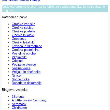
Čudovite otroške igrače - da bo otroštvo vašega malčka še bolj zabavno
in igrivo.
Kategorija Spanje
Otroške varuške
Otroška sobica
Otroške postelje
Zibelke in koški
Gnezdeca
Otroški ležalniki
Ležišča in vzmetnice
Otroška posteljnina
Posteljne obrobe
Vzglavniki
Odejice
Povijalne plenice
Spalne vreče
Vrtiljaki in obešanke
Ninice
Nočne lučke
Dodatki in dekoracije
Blagovne znamke
3Sprouts
A Little Lovely Company
Aeromoov
Childhome