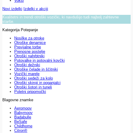
Voksi
Novi izdelki
Izdelki v akciji
Kvalitetni in trendi otroški vozički, ki navdušijo tudi najbolj zahtevne
starše.
Kategorija Potepanje
Nosilke za otroke
Otroške denarnice
Previjalne torbe
Prenosne postelje
Otroški nahrbtniki
Potovalke in potovalni kovčki
Otroški dežniki
Otroške čelade in ščitniki
Vozički marele
Otroški sedeži za kolo
Otroški skiroji in poganjalci
Otroški šotori in tuneli
Poletni pripomočki
Blagovne znamke
Aeromoov
Babymoov
Badabulle
BeSafe
Childhome
Citron®