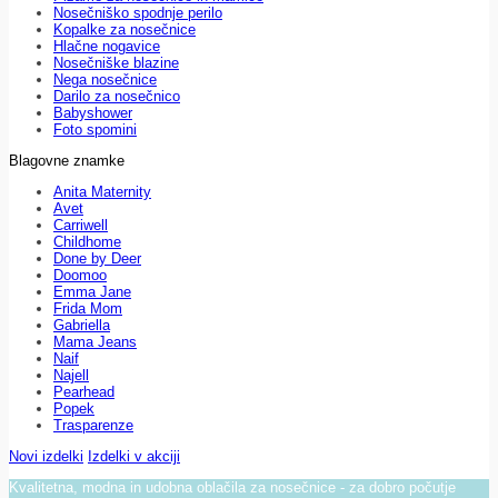
Nosečniško spodnje perilo
Kopalke za nosečnice
Hlačne nogavice
Nosečniške blazine
Nega nosečnice
Darilo za nosečnico
Babyshower
Foto spomini
Blagovne znamke
Anita Maternity
Avet
Carriwell
Childhome
Done by Deer
Doomoo
Emma Jane
Frida Mom
Gabriella
Mama Jeans
Naif
Najell
Pearhead
Popek
Trasparenze
Novi izdelki
Izdelki v akciji
Kvalitetna, modna in udobna oblačila za nosečnice - za dobro počutje