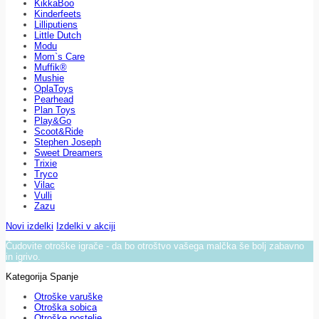
KikkaBoo
Kinderfeets
Lilliputiens
Little Dutch
Modu
Mom`s Care
Muffik®
Mushie
OplaToys
Pearhead
Plan Toys
Play&Go
Scoot&Ride
Stephen Joseph
Sweet Dreamers
Trixie
Tryco
Vilac
Vulli
Zazu
Novi izdelki
Izdelki v akciji
Čudovite otroške igrače - da bo otroštvo vašega malčka še bolj zabavno
in igrivo.
Kategorija Spanje
Otroške varuške
Otroška sobica
Otroške postelje