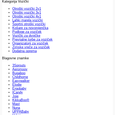
Kategorija Vozički
Otroški vozički 2v1
Otroški vozički 3v1
Otroški vozički 4v1
Lahki marela vozički
Športni otroški vozički
Košare za novorojenčka
Podloge za voziček
Vozički za dvojčke
Previjalne torbe za voziček
Organizatorji za voziček
Zimske vreče za voziček
Dodatna oprema
Blagovne znamke
3Sprouts
Aeromoov
Bugaboo
Childhome
Easywalker
Elodie
Ergobaby
ICandy
Joie
KikkaBoo®
Mast
Nuna
UPPABaby