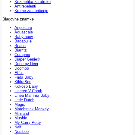
Kozmetika za otroke
Antirepelenti
Kreme za sončenje
Blagovne znamke
Angelcare
Aquascale
Babymoov
Badabulle
Beaba
Biarritz
Curaprox
Diaper Genie®
Done by Deer
Doomoo
Effiki
Frida Baby
KikkaBoo
Kokoso Baby
Licetec V-Comb
Linea Mamma Baby
Little Dutch
Magic
Matchstick Monkey
Miniland
Mushie
My Carry Potty
Naif
Nosiboo