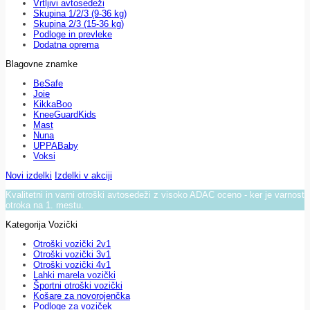
Vrtljivi avtosedeži
Skupina 1/2/3 (9-36 kg)
Skupina 2/3 (15-36 kg)
Podloge in prevleke
Dodatna oprema
Blagovne znamke
BeSafe
Joie
KikkaBoo
KneeGuardKids
Mast
Nuna
UPPABaby
Voksi
Novi izdelki
Izdelki v akciji
Kvalitetni in varni otroški avtosedeži z visoko ADAC oceno - ker je varnost
otroka na 1. mestu.
Kategorija Vozički
Otroški vozički 2v1
Otroški vozički 3v1
Otroški vozički 4v1
Lahki marela vozički
Športni otroški vozički
Košare za novorojenčka
Podloge za voziček