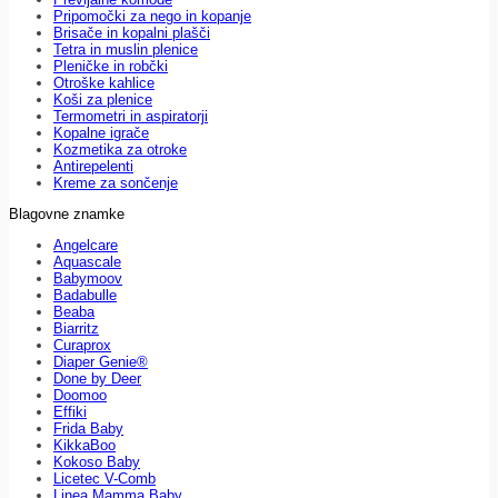
Pripomočki za nego in kopanje
Brisače in kopalni plašči
Tetra in muslin plenice
Pleničke in robčki
Otroške kahlice
Koši za plenice
Termometri in aspiratorji
Kopalne igrače
Kozmetika za otroke
Antirepelenti
Kreme za sončenje
Blagovne znamke
Angelcare
Aquascale
Babymoov
Badabulle
Beaba
Biarritz
Curaprox
Diaper Genie®
Done by Deer
Doomoo
Effiki
Frida Baby
KikkaBoo
Kokoso Baby
Licetec V-Comb
Linea Mamma Baby