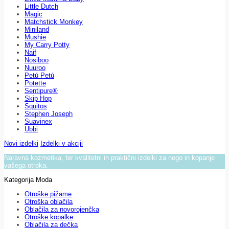
Little Dutch
Magic
Matchstick Monkey
Miniland
Mushie
My Carry Potty
Naif
Nosiboo
Nuuroo
Petú Petú
Potette
Sentipure®
Skip Hop
Squitos
Stephen Joseph
Suavinex
Ubbi
Novi izdelki
Izdelki v akciji
Naravna kozmetika, ter kvalitetni in praktični izdelki za nego in kopanje
vašega otroka.
Kategorija Moda
Otroške pižame
Otroška oblačila
Oblačila za novorojenčka
Otroške kopalke
Oblačila za dečka