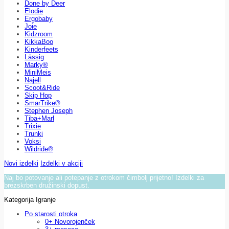
Done by Deer
Elodie
Ergobaby
Joie
Kidzroom
KikkaBoo
Kinderfeets
Lässig
Marky®
MiniMeis
Najell
Scoot&Ride
Skip Hop
SmarTrike®
Stephen Joseph
Tiba+Marl
Trixie
Trunki
Voksi
Wildride®
Novi izdelki
Izdelki v akciji
Naj bo potovanje ali potepanje z otrokom čimbolj prijetno! Izdelki za
brezskrben družinski dopust.
Kategorija Igranje
Po starosti otroka
0+ Novorojenček