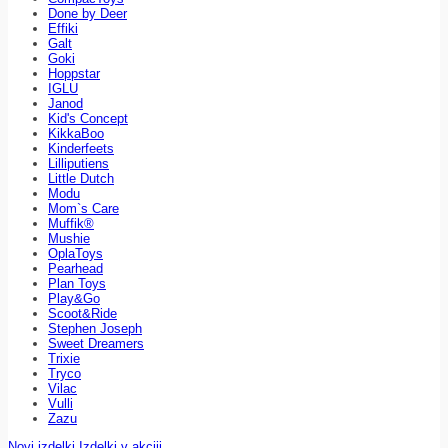
Done by Deer
Effiki
Galt
Goki
Hoppstar
IGLU
Janod
Kid's Concept
KikkaBoo
Kinderfeets
Lilliputiens
Little Dutch
Modu
Mom`s Care
Muffik®
Mushie
OplaToys
Pearhead
Plan Toys
Play&Go
Scoot&Ride
Stephen Joseph
Sweet Dreamers
Trixie
Tryco
Vilac
Vulli
Zazu
Novi izdelki
Izdelki v akciji