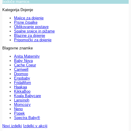
bodoče mamice.
Kategorija Dojenje
Majice za dojenje
Prsne črpalke
Oblikovanje postave
Spalne srajce in pižame
Blazine za dojenje
Pripomočki za dojenje
Blagovne znamke
Anita Maternity
Baby Nova
Cache Coeur
Carriwell
Doomoo
Ergobaby
FridaMom
Haakaa
KikkaBoo
Koala Babycare
Lansinoh
Momcozy
Neno
Popek
Spectra Baby®
Novi izdelki
Izdelki v akciji