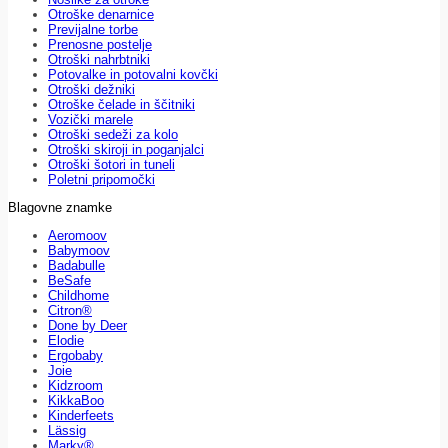
Otroške denarnice
Previjalne torbe
Prenosne postelje
Otroški nahrbtniki
Potovalke in potovalni kovčki
Otroški dežniki
Otroške čelade in ščitniki
Vozički marele
Otroški sedeži za kolo
Otroški skiroji in poganjalci
Otroški šotori in tuneli
Poletni pripomočki
Blagovne znamke
Aeromoov
Babymoov
Badabulle
BeSafe
Childhome
Citron®
Done by Deer
Elodie
Ergobaby
Joie
Kidzroom
KikkaBoo
Kinderfeets
Lässig
Marky®