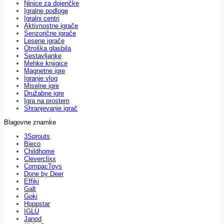
Ninice za dojenčke
Igralne podloge
Igralni centri
Aktivnostne igrače
Senzorične igrače
Lesene igrače
Otroška glasbila
Sestavljanke
Mehke knjigice
Magnetne igre
Igranje vlog
Miselne igre
Družabne igre
Igra na prostem
Shranjevanje igrač
Blagovne znamke
3Sprouts
Bieco
Childhome
Cleverclixx
CompacToys
Done by Deer
Effiki
Galt
Goki
Hoppstar
IGLU
Janod