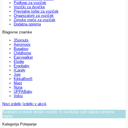
Podloge za voziček
Vozički za dvojčke
Previjalne torbe za voziček
Organizatorji za voziček
Zimske vreče za voziček
Dodatna oprema
Blagovne znamke
3Sprouts
Aeromoov
Bugaboo
Childhome
Easywalker
Elodie
Ergobaby
ICandy
Joie
KikkaBoo®
Mast
Nuna
UPPABaby
Voksi
Novi izdelki
Izdelki v akciji
Kvalitetni in trendi otroški vozički, ki navdušijo tudi najbolj zahtevne
starše.
Kategorija Potepanje