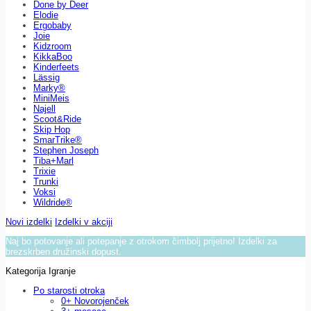
Done by Deer
Elodie
Ergobaby
Joie
Kidzroom
KikkaBoo
Kinderfeets
Lässig
Marky®
MiniMeis
Najell
Scoot&Ride
Skip Hop
SmarTrike®
Stephen Joseph
Tiba+Marl
Trixie
Trunki
Voksi
Wildride®
Novi izdelki
Izdelki v akciji
Naj bo potovanje ali potepanje z otrokom čimbolj prijetno! Izdelki za
brezskrben družinski dopust.
Kategorija Igranje
Po starosti otroka
0+ Novorojenček