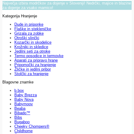
Največja izbira modrčkov za dojenje v Sloveniji! Nedrčki, majice in blazine
za dojenje za vsako mamico!
Kategorija Hranjenje
Dude in priponke
Flaške in stekleničke
Grizala za zobke
Otroški slinčki
Kozarčki in skodelice
Krožniki in skledice
Jedilni seti za otroke
Termo posodice in termovke
Aparati za pripravo hrane
Pripomočki za hranjenje
Žličke in jedilni pribor
Stolčki za hranjenje
Blagovne znamke
b.box
Baby Brezza
Baby Nova
Babymoov
Beaba
Bibado™
Bibs
Bugaboo
Cheeky Chompers®
Childhome