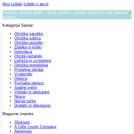
Novi izdelki
Izdelki v akciji
Čudovite otroške igrače - da bo otroštvo vašega malčka še bolj zabavno
in igrivo.
Kategorija Spanje
Otroške varuške
Otroška sobica
Otroške postelje
Zibelke in koški
Gnezdeca
Otroški ležalniki
Ležišča in vzmetnice
Otroška posteljnina
Posteljne obrobe
Vzglavniki
Odejice
Povijalne plenice
Spalne vreče
Vrtiljaki in obešanke
Ninice
Nočne lučke
Dodatki in dekoracije
Blagovne znamke
3Sprouts
A Little Lovely Company
Aeromoov