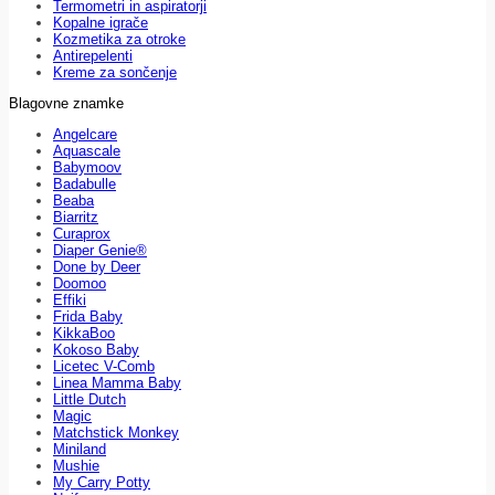
Termometri in aspiratorji
Kopalne igrače
Kozmetika za otroke
Antirepelenti
Kreme za sončenje
Blagovne znamke
Angelcare
Aquascale
Babymoov
Badabulle
Beaba
Biarritz
Curaprox
Diaper Genie®
Done by Deer
Doomoo
Effiki
Frida Baby
KikkaBoo
Kokoso Baby
Licetec V-Comb
Linea Mamma Baby
Little Dutch
Magic
Matchstick Monkey
Miniland
Mushie
My Carry Potty