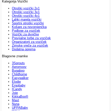
Kategorija Vozički
Otroški vozički 2v1
Otroški vozički 3v1
Otroški vozički 4v1
Lahki marela vozički
Športni otroški vozički
Košare za novorojenčka
Podloge za voziček
Vozički za dvojčke
Previjalne torbe za voziček
Organizatorji za voziček
Zimske vreče za voziček
Dodatna oprema
Blagovne znamke
3Sprouts
Aeromoov
Bugaboo
Childhome
Easywalker
Elodie
Ergobaby
ICandy
Joie
KikkaBoo®
Mast
Nuna
UPPABaby