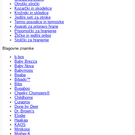
Otroški slinčki
Kozarčki in skodelice
Krožniki in skledice
Jedilni seti za otroke
Termo posodice in termovke
Aparati za pripravo hrane
Pripomočki za hranjenje
Žličke in jedilni pribor
Stolčki za hranjenje
Blagovne znamke
b.box
Baby Brezza
Baby Nova
Babymoov
Beaba
Bibado™
Bibs
Bugaboo
Cheeky Chompers®
Childhome
Curaprox
Done by Deer
Dr. Brown’s
Elodie
Haakaa
KAOS
Minikoioi
Mother-K