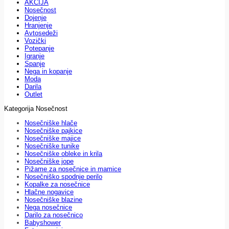
AKCIJA
Nosečnost
Dojenje
Hranjenje
Avtosedeži
Vozički
Potepanje
Igranje
Spanje
Nega in kopanje
Moda
Darila
Outlet
Kategorija Nosečnost
Nosečniške hlače
Nosečniške pajkice
Nosečniške majice
Nosečniške tunike
Nosečniške obleke in krila
Nosečniške jope
Pižame za nosečnice in mamice
Nosečniško spodnje perilo
Kopalke za nosečnice
Hlačne nogavice
Nosečniške blazine
Nega nosečnice
Darilo za nosečnico
Babyshower