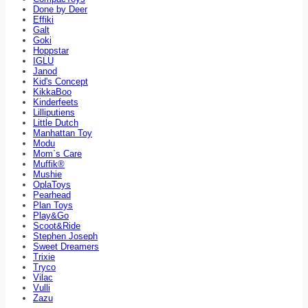
Done by Deer
Effiki
Galt
Goki
Hoppstar
IGLU
Janod
Kid's Concept
KikkaBoo
Kinderfeets
Lilliputiens
Little Dutch
Manhattan Toy
Modu
Mom`s Care
Muffik®
Mushie
OplaToys
Pearhead
Plan Toys
Play&Go
Scoot&Ride
Stephen Joseph
Sweet Dreamers
Trixie
Tryco
Vilac
Vulli
Zazu