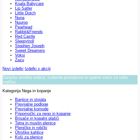
Koala Babycare
Lip Satler
Little Dutch
Nuna
Nuuroo
Pearhead
Rabbit&Friends
Red Castle
Sleepytroll
Stephen Joseph
Sweet Dreamers
Voksi
Zazu
Novi izdelki
Izdelki v akciji
Sanjske otroške sobice, čudovita posteljnina in spalne vreče za vaše
malčke.
Kategorija Nega in kopanje
Banjice in stojala
Previjalne podloge
Previjalne komode
Pripomočki za nego in kopanje
Brisače in kopalni plašči
Tetra in muslin plenice
Pleničke in robčki
Otroške kahlice
Koši za plenice