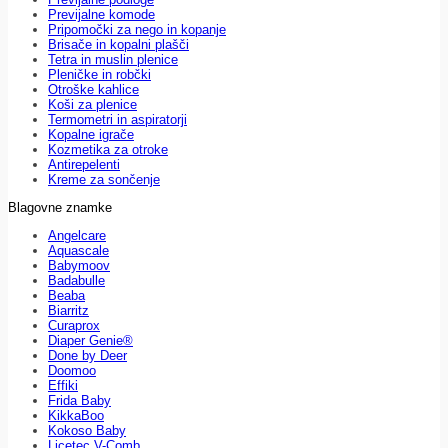
Previjalne komode
Pripomočki za nego in kopanje
Brisače in kopalni plašči
Tetra in muslin plenice
Pleničke in robčki
Otroške kahlice
Koši za plenice
Termometri in aspiratorji
Kopalne igrače
Kozmetika za otroke
Antirepelenti
Kreme za sončenje
Blagovne znamke
Angelcare
Aquascale
Babymoov
Badabulle
Beaba
Biarritz
Curaprox
Diaper Genie®
Done by Deer
Doomoo
Effiki
Frida Baby
KikkaBoo
Kokoso Baby
Licetec V-Comb