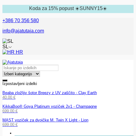
Koda za 15% popust ☀️SUNNY15☀️
+386 70 356 580
info@ajatutaja.com
SL
HR
Izpostavljeni izdelki
Beaba zložljiv šotor Breezy z UV zaščito - Clay Earth
40.00
€
KikkaBoo® Goya Platinum voziček 2v1 - Champagne
699.00
€
MAST voziček za dvojčke M. Twin X Light - Lion
699.00
€