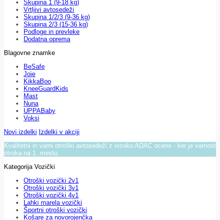
Skupina 1 (9-18 kg)
Vrtljivi avtosedeži
Skupina 1/2/3 (9-36 kg)
Skupina 2/3 (15-36 kg)
Podloge in prevleke
Dodatna oprema
Blagovne znamke
BeSafe
Joie
KikkaBoo
KneeGuardKids
Mast
Nuna
UPPABaby
Voksi
Novi izdelki
Izdelki v akciji
Kvalitetni in varni otroški avtosedeži z visoko ADAC oceno - ker je varnost
otroka na 1. mestu.
Kategorija Vozički
Otroški vozički 2v1
Otroški vozički 3v1
Otroški vozički 4v1
Lahki marela vozički
Športni otroški vozički
Košare za novorojenčka