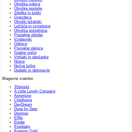
Otroška sobica
Otroške postelje
Zibelke in koški
Gnezdeca
Otroški ležalniki
Ležišča in vzmetnice
Otroška posteljnina
Posteljne obrobe
Vzglavniki
Odejice
Povijalne plenice
Spalne vreče
Vrtiljaki in obešanke
Ninice
Nočne lučke
Dodatki in dekoracije
Blagovne znamke
3Sprouts
A Little Lovely Company
Aeromoov
Childhome
DayDream
Done by Deer
Doomoo
Effiki
Elodie
Ergobaby
Kenguru Gold