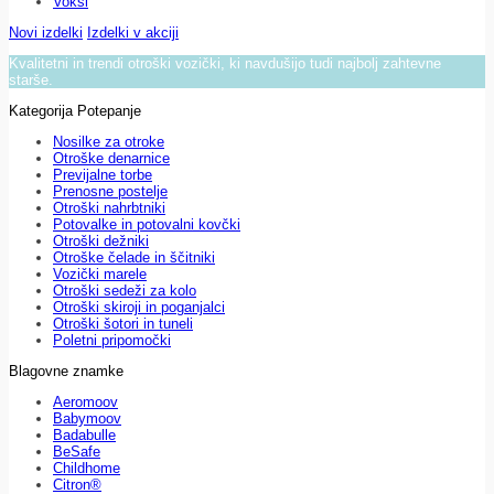
Voksi
Novi izdelki
Izdelki v akciji
Kvalitetni in trendi otroški vozički, ki navdušijo tudi najbolj zahtevne
starše.
Kategorija Potepanje
Nosilke za otroke
Otroške denarnice
Previjalne torbe
Prenosne postelje
Otroški nahrbtniki
Potovalke in potovalni kovčki
Otroški dežniki
Otroške čelade in ščitniki
Vozički marele
Otroški sedeži za kolo
Otroški skiroji in poganjalci
Otroški šotori in tuneli
Poletni pripomočki
Blagovne znamke
Aeromoov
Babymoov
Badabulle
BeSafe
Childhome
Citron®