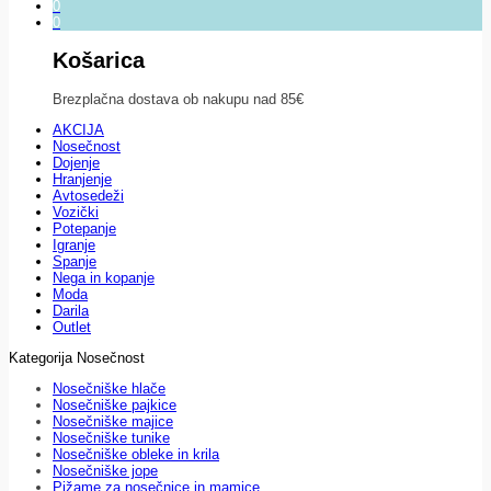
0
0
Košarica
Brezplačna dostava ob nakupu nad 85€
AKCIJA
Nosečnost
Dojenje
Hranjenje
Avtosedeži
Vozički
Potepanje
Igranje
Spanje
Nega in kopanje
Moda
Darila
Outlet
Kategorija Nosečnost
Nosečniške hlače
Nosečniške pajkice
Nosečniške majice
Nosečniške tunike
Nosečniške obleke in krila
Nosečniške jope
Pižame za nosečnice in mamice