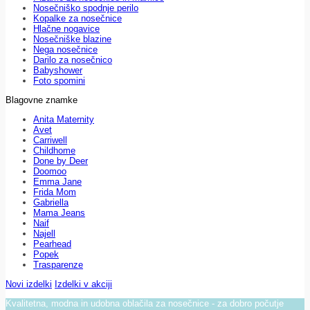
Nosečniško spodnje perilo
Kopalke za nosečnice
Hlačne nogavice
Nosečniške blazine
Nega nosečnice
Darilo za nosečnico
Babyshower
Foto spomini
Blagovne znamke
Anita Maternity
Avet
Carriwell
Childhome
Done by Deer
Doomoo
Emma Jane
Frida Mom
Gabriella
Mama Jeans
Naif
Najell
Pearhead
Popek
Trasparenze
Novi izdelki
Izdelki v akciji
Kvalitetna, modna in udobna oblačila za nosečnice - za dobro počutje