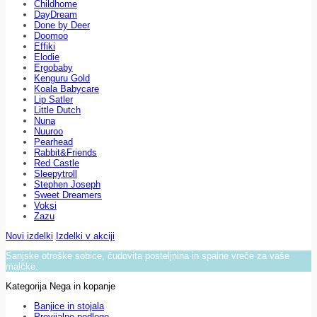
Childhome
DayDream
Done by Deer
Doomoo
Effiki
Elodie
Ergobaby
Kenguru Gold
Koala Babycare
Lip Satler
Little Dutch
Nuna
Nuuroo
Pearhead
Rabbit&Friends
Red Castle
Sleepytroll
Stephen Joseph
Sweet Dreamers
Voksi
Zazu
Novi izdelki
Izdelki v akciji
Sanjske otroške sobice, čudovita posteljnina in spalne vreče za vaše
malčke.
Kategorija Nega in kopanje
Banjice in stojala
Previjalne podloge