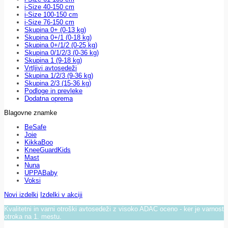
i-Size 40-150 cm
i-Size 100-150 cm
i-Size 76-150 cm
Skupina 0+ (0-13 kg)
Skupina 0+/1 (0-18 kg)
Skupina 0+/1/2 (0-25 kg)
Skupina 0/1/2/3 (0-36 kg)
Skupina 1 (9-18 kg)
Vrtljivi avtosedeži
Skupina 1/2/3 (9-36 kg)
Skupina 2/3 (15-36 kg)
Podloge in prevleke
Dodatna oprema
Blagovne znamke
BeSafe
Joie
KikkaBoo
KneeGuardKids
Mast
Nuna
UPPABaby
Voksi
Novi izdelki
Izdelki v akciji
Kvalitetni in varni otroški avtosedeži z visoko ADAC oceno - ker je varnost
otroka na 1. mestu.