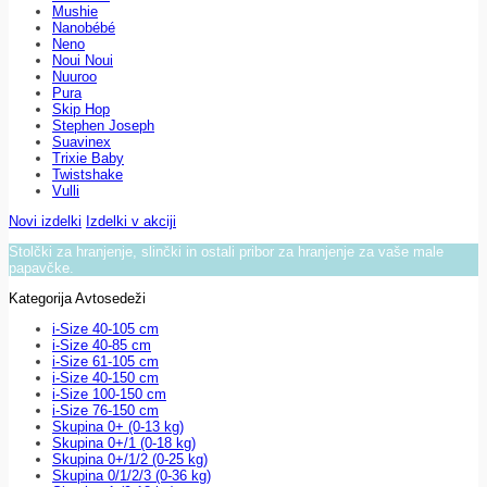
Mushie
Nanobébé
Neno
Noui Noui
Nuuroo
Pura
Skip Hop
Stephen Joseph
Suavinex
Trixie Baby
Twistshake
Vulli
Novi izdelki
Izdelki v akciji
Stolčki za hranjenje, slinčki in ostali pribor za hranjenje za vaše male
papavčke.
Kategorija Avtosedeži
i-Size 40-105 cm
i-Size 40-85 cm
i-Size 61-105 cm
i-Size 40-150 cm
i-Size 100-150 cm
i-Size 76-150 cm
Skupina 0+ (0-13 kg)
Skupina 0+/1 (0-18 kg)
Skupina 0+/1/2 (0-25 kg)
Skupina 0/1/2/3 (0-36 kg)