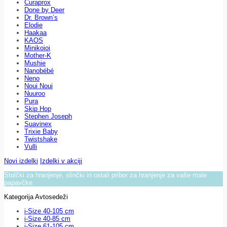
Curaprox
Done by Deer
Dr. Brown’s
Elodie
Haakaa
KAOS
Minikoioi
Mother-K
Mushie
Nanobébé
Neno
Noui Noui
Nuuroo
Pura
Skip Hop
Stephen Joseph
Suavinex
Trixie Baby
Twistshake
Vulli
Novi izdelki
Izdelki v akciji
Stolčki za hranjenje, slinčki in ostali pribor za hranjenje za vaše male
papavčke.
Kategorija Avtosedeži
i-Size 40-105 cm
i-Size 40-85 cm
i-Size 61-105 cm