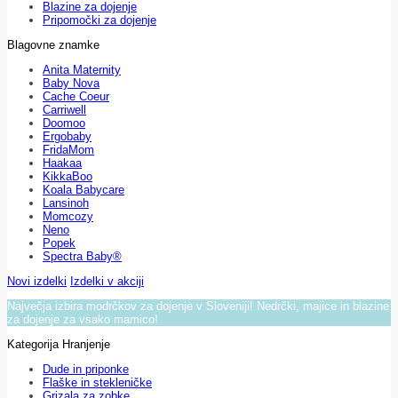
Blazine za dojenje
Pripomočki za dojenje
Blagovne znamke
Anita Maternity
Baby Nova
Cache Coeur
Carriwell
Doomoo
Ergobaby
FridaMom
Haakaa
KikkaBoo
Koala Babycare
Lansinoh
Momcozy
Neno
Popek
Spectra Baby®
Novi izdelki
Izdelki v akciji
Največja izbira modrčkov za dojenje v Sloveniji! Nedrčki, majice in blazine
za dojenje za vsako mamico!
Kategorija Hranjenje
Dude in priponke
Flaške in stekleničke
Grizala za zobke