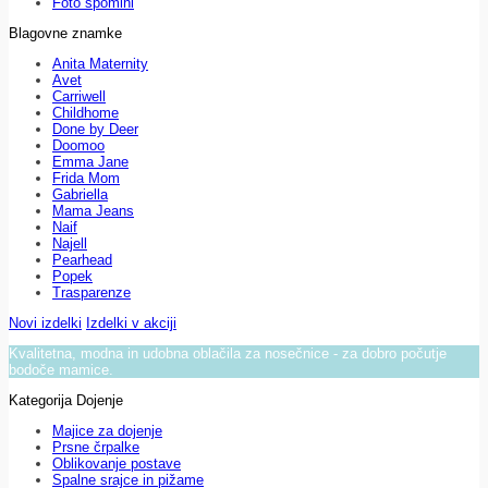
Foto spomini
Blagovne znamke
Anita Maternity
Avet
Carriwell
Childhome
Done by Deer
Doomoo
Emma Jane
Frida Mom
Gabriella
Mama Jeans
Naif
Najell
Pearhead
Popek
Trasparenze
Novi izdelki
Izdelki v akciji
Kvalitetna, modna in udobna oblačila za nosečnice - za dobro počutje
bodoče mamice.
Kategorija Dojenje
Majice za dojenje
Prsne črpalke
Oblikovanje postave
Spalne srajce in pižame