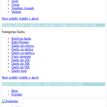
Sivili
Snugi
Stephen Joseph
Venere
Novi izdelki
Izdelki v akciji
Otroška oblačila iz naravnih materialov za dobro počutje vaših otrok!
Kategorija Darila
Božična darila
BabyShower
Darilo ob rojstvu
Darilo za dečka
Darilo za deklico
Party program
Darilo do 15€
Darilo do 30€
Darilo do 50€
Darilni boni
Novi izdelki
Izdelki v akciji
Najlepša darila za nosečnico, otroke in novopečene starše.
Blog
Kontakt