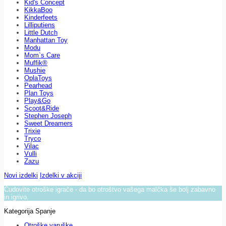
Kid's Concept
KikkaBoo
Kinderfeets
Lilliputiens
Little Dutch
Manhattan Toy
Modu
Mom`s Care
Muffik®
Mushie
OplaToys
Pearhead
Plan Toys
Play&Go
Scoot&Ride
Stephen Joseph
Sweet Dreamers
Trixie
Tryco
Vilac
Vulli
Zazu
Novi izdelki
Izdelki v akciji
Čudovite otroške igrače - da bo otroštvo vašega malčka še bolj zabavno
in igrivo.
Kategorija Spanje
Otroške varuške