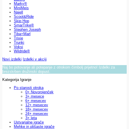
Marky®
MiniMeis
Najell
Scoot&Ride
Skip Hop
SmarTrike®
Stephen Joseph
Tiba+Marl
Trixie
Trunki
Voksi
Wildride®
Novi izdelki
Izdelki v akciji
Naj bo potovanje ali potepanje z otrokom čimbolj prijetno! Izdelki za
brezskrben družinski dopust.
Kategorija Igranje
Po starosti otroka
0+ Novorojenček
3+ mesece
6+ mesecev
12+ mesecev
18+ mesecev
24+ mesecev
3+ leta
Ustvarjalne igrače
Mehke in plišaste igrače