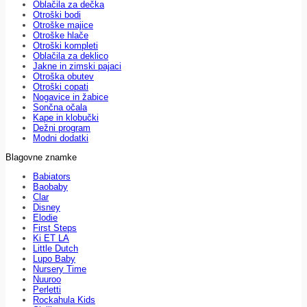
Oblačila za dečka
Otroški bodi
Otroške majice
Otroške hlače
Otroški kompleti
Oblačila za deklico
Jakne in zimski pajaci
Otroška obutev
Otroški copati
Nogavice in žabice
Sončna očala
Kape in klobučki
Dežni program
Modni dodatki
Blagovne znamke
Babiators
Baobaby
Clar
Disney
Elodie
First Steps
Ki ET LA
Little Dutch
Lupo Baby
Nursery Time
Nuuroo
Perletti
Rockahula Kids