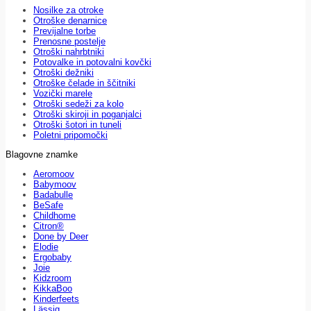
Nosilke za otroke
Otroške denarnice
Previjalne torbe
Prenosne postelje
Otroški nahrbtniki
Potovalke in potovalni kovčki
Otroški dežniki
Otroške čelade in ščitniki
Vozički marele
Otroški sedeži za kolo
Otroški skiroji in poganjalci
Otroški šotori in tuneli
Poletni pripomočki
Blagovne znamke
Aeromoov
Babymoov
Badabulle
BeSafe
Childhome
Citron®
Done by Deer
Elodie
Ergobaby
Joie
Kidzroom
KikkaBoo
Kinderfeets
Lässig