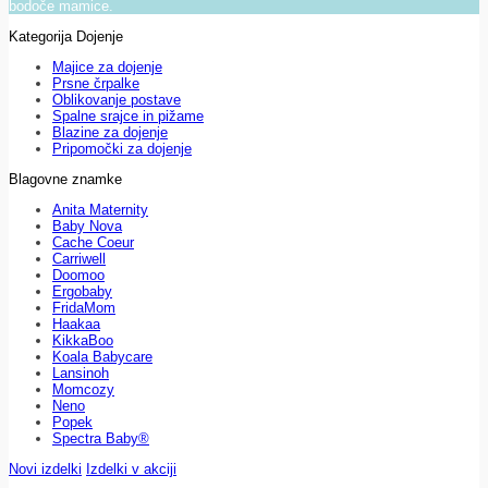
bodoče mamice.
Kategorija Dojenje
Majice za dojenje
Prsne črpalke
Oblikovanje postave
Spalne srajce in pižame
Blazine za dojenje
Pripomočki za dojenje
Blagovne znamke
Anita Maternity
Baby Nova
Cache Coeur
Carriwell
Doomoo
Ergobaby
FridaMom
Haakaa
KikkaBoo
Koala Babycare
Lansinoh
Momcozy
Neno
Popek
Spectra Baby®
Novi izdelki
Izdelki v akciji