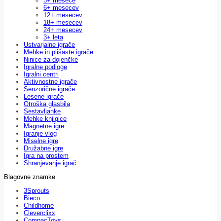
3+ mesece
6+ mesecev
12+ mesecev
18+ mesecev
24+ mesecev
3+ leta
Ustvarjalne igrače
Mehke in plišaste igrače
Ninice za dojenčke
Igralne podloge
Igralni centri
Aktivnostne igrače
Senzorične igrače
Lesene igrače
Otroška glasbila
Sestavljanke
Mehke knjigice
Magnetne igre
Igranje vlog
Miselne igre
Družabne igre
Igra na prostem
Shranjevanje igrač
Blagovne znamke
3Sprouts
Bieco
Childhome
Cleverclixx
CompacToys