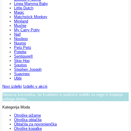
Linea Mamma Baby
Little Dutch
Magic
Matchstick Monkey
Miniland
Mushie
My Carry Potty
Naif
Nosiboo
Nuuroo
Petú Petú
Potette
Sentipure®
Skip Hop
Squitos
Stephen Joseph
Suavinex
Ubbi
Novi izdelki
Izdelki v akciji
Naravna kozmetika, ter kvalitetni in praktični izdelki za nego in kopanje
vašega otroka.
Kategorija Moda
Otroške pižame
Otroška oblačila
Oblačila za novorojenčka
Otroške kopalke