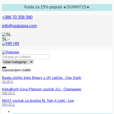
Koda za 15% popust ☀️SUNNY15☀️
+386 70 356 580
info@ajatutaja.com
SL
HR
Izpostavljeni izdelki
Beaba zložljiv šotor Breezy z UV zaščito - Clay Earth
40.00
€
KikkaBoo® Goya Platinum voziček 2v1 - Champagne
699.00
€
MAST voziček za dvojčke M. Twin X Light - Lion
699.00
€