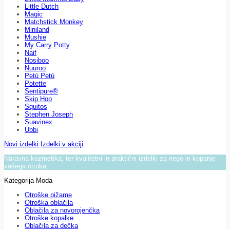
Little Dutch
Magic
Matchstick Monkey
Miniland
Mushie
My Carry Potty
Naif
Nosiboo
Nuuroo
Petú Petú
Potette
Sentipure®
Skip Hop
Squitos
Stephen Joseph
Suavinex
Ubbi
Novi izdelki
Izdelki v akciji
Naravna kozmetika, ter kvalitetni in praktični izdelki za nego in kopanje
vašega otroka.
Kategorija Moda
Otroške pižame
Otroška oblačila
Oblačila za novorojenčka
Otroške kopalke
Oblačila za dečka