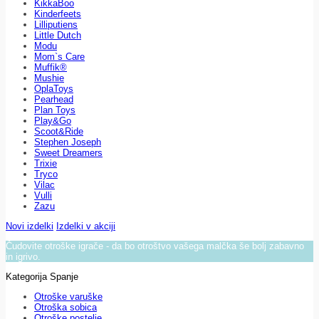
KikkaBoo
Kinderfeets
Lilliputiens
Little Dutch
Modu
Mom`s Care
Muffik®
Mushie
OplaToys
Pearhead
Plan Toys
Play&Go
Scoot&Ride
Stephen Joseph
Sweet Dreamers
Trixie
Tryco
Vilac
Vulli
Zazu
Novi izdelki
Izdelki v akciji
Čudovite otroške igrače - da bo otroštvo vašega malčka še bolj zabavno
in igrivo.
Kategorija Spanje
Otroške varuške
Otroška sobica
Otroške postelje