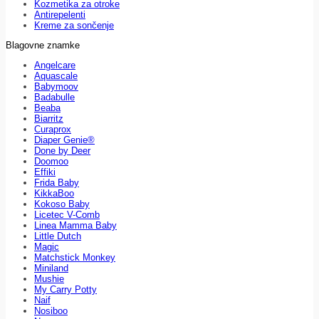
Kozmetika za otroke
Antirepelenti
Kreme za sončenje
Blagovne znamke
Angelcare
Aquascale
Babymoov
Badabulle
Beaba
Biarritz
Curaprox
Diaper Genie®
Done by Deer
Doomoo
Effiki
Frida Baby
KikkaBoo
Kokoso Baby
Licetec V-Comb
Linea Mamma Baby
Little Dutch
Magic
Matchstick Monkey
Miniland
Mushie
My Carry Potty
Naif
Nosiboo