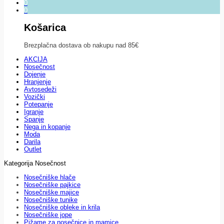
0
0
Košarica
Brezplačna dostava ob nakupu nad 85€
AKCIJA
Nosečnost
Dojenje
Hranjenje
Avtosedeži
Vozički
Potepanje
Igranje
Spanje
Nega in kopanje
Moda
Darila
Outlet
Kategorija Nosečnost
Nosečniške hlače
Nosečniške pajkice
Nosečniške majice
Nosečniške tunike
Nosečniške obleke in krila
Nosečniške jope
Pižame za nosečnice in mamice