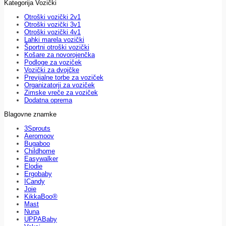
Kategorija Vozički
Otroški vozički 2v1
Otroški vozički 3v1
Otroški vozički 4v1
Lahki marela vozički
Športni otroški vozički
Košare za novorojenčka
Podloge za voziček
Vozički za dvojčke
Previjalne torbe za voziček
Organizatorji za voziček
Zimske vreče za voziček
Dodatna oprema
Blagovne znamke
3Sprouts
Aeromoov
Bugaboo
Childhome
Easywalker
Elodie
Ergobaby
ICandy
Joie
KikkaBoo®
Mast
Nuna
UPPABaby