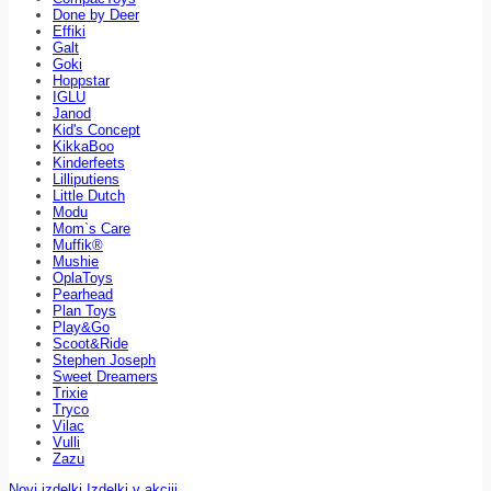
Done by Deer
Effiki
Galt
Goki
Hoppstar
IGLU
Janod
Kid's Concept
KikkaBoo
Kinderfeets
Lilliputiens
Little Dutch
Modu
Mom`s Care
Muffik®
Mushie
OplaToys
Pearhead
Plan Toys
Play&Go
Scoot&Ride
Stephen Joseph
Sweet Dreamers
Trixie
Tryco
Vilac
Vulli
Zazu
Novi izdelki
Izdelki v akciji