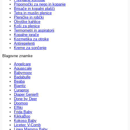
Pripomočki za nego in kopanje
Brisače in kopalni plašči
Tetra in muslin plenice
Pleničke in robčki
Otroške kahlice
Koši za plenice
Termometri in aspiratorji
Kopalne igrače
Kozmetika za otroke
Antirepelenti
Kreme za sončenje
Blagovne znamke
Angelcare
Aquascale
Babymoov
Badabulle
Beaba
Biarritz
Curaprox
Diaper Genie®
Done by Deer
Doomoo
Effiki
Frida Baby
KikkaBoo
Kokoso Baby
Licetec V-Comb
Linea Mamma Baby