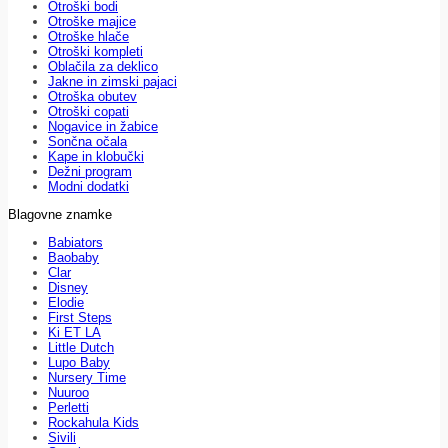
Otroški bodi
Otroške majice
Otroške hlače
Otroški kompleti
Oblačila za deklico
Jakne in zimski pajaci
Otroška obutev
Otroški copati
Nogavice in žabice
Sončna očala
Kape in klobučki
Dežni program
Modni dodatki
Blagovne znamke
Babiators
Baobaby
Clar
Disney
Elodie
First Steps
Ki ET LA
Little Dutch
Lupo Baby
Nursery Time
Nuuroo
Perletti
Rockahula Kids
Sivili