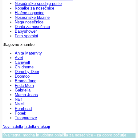
Nosečniško spodnje perilo
Kopalke za nosečnice
Hlačne nogavice
Nosečniške blazine
Nega nosečnice
Darilo za nosečnico
Babyshower
Foto spomini
Blagovne znamke
Anita Maternity
Avet
Carriwell
Childhome
Done by Deer
Doomoo
Emma Jane
Frida Mom
Gabriella
Mama Jeans
Naif
Najell
Pearhead
Popek
Trasparenze
Novi izdelki
Izdelki v akciji
Kvalitetna, modna in udobna oblačila za nosečnice - za dobro počutje