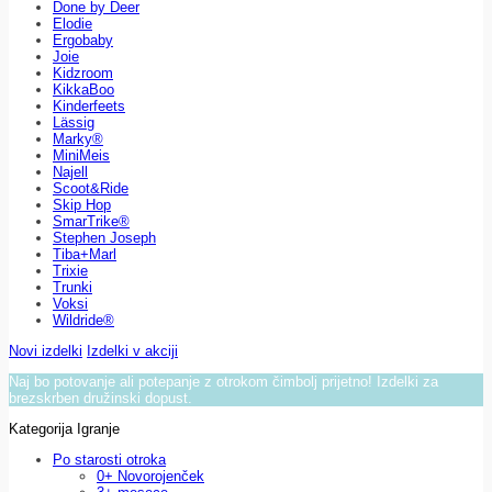
Done by Deer
Elodie
Ergobaby
Joie
Kidzroom
KikkaBoo
Kinderfeets
Lässig
Marky®
MiniMeis
Najell
Scoot&Ride
Skip Hop
SmarTrike®
Stephen Joseph
Tiba+Marl
Trixie
Trunki
Voksi
Wildride®
Novi izdelki
Izdelki v akciji
Naj bo potovanje ali potepanje z otrokom čimbolj prijetno! Izdelki za
brezskrben družinski dopust.
Kategorija Igranje
Po starosti otroka
0+ Novorojenček