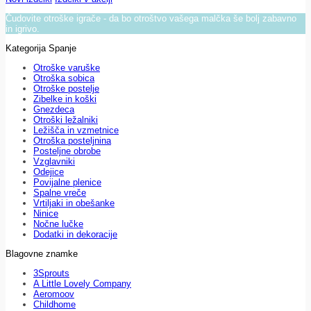
Čudovite otroške igrače - da bo otroštvo vašega malčka še bolj zabavno
in igrivo.
Kategorija Spanje
Otroške varuške
Otroška sobica
Otroške postelje
Zibelke in koški
Gnezdeca
Otroški ležalniki
Ležišča in vzmetnice
Otroška posteljnina
Posteljne obrobe
Vzglavniki
Odejice
Povijalne plenice
Spalne vreče
Vrtiljaki in obešanke
Ninice
Nočne lučke
Dodatki in dekoracije
Blagovne znamke
3Sprouts
A Little Lovely Company
Aeromoov
Childhome