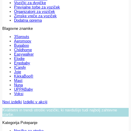
Vozički za dvojčke
Previjalne torbe za voziček
Organizatorji za voziček
Zimske vreče za voziček
Dodatna oprema
Blagovne znamke
3Sprouts
Aeromoov
Bugaboo
Childhome
Easywalker
Elodie
Ergobaby
ICandy
Joie
KikkaBoo®
Mast
Nuna
UPPABaby
Voksi
Novi izdelki
Izdelki v akciji
Kvalitetni in trendi otroški vozički, ki navdušijo tudi najbolj zahtevne
starše.
Kategorija Potepanje
Nosilke za otroke