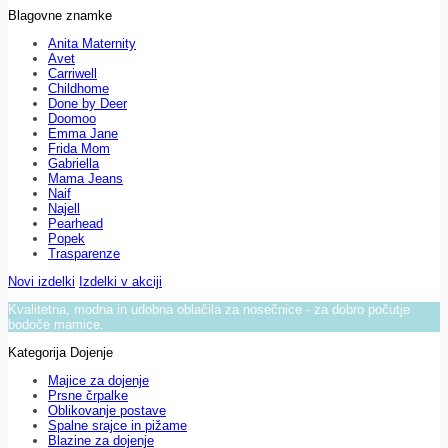
Blagovne znamke
Anita Maternity
Avet
Carriwell
Childhome
Done by Deer
Doomoo
Emma Jane
Frida Mom
Gabriella
Mama Jeans
Naif
Najell
Pearhead
Popek
Trasparenze
Novi izdelki
Izdelki v akciji
Kvalitetna, modna in udobna oblačila za nosečnice - za dobro počutje
bodoče mamice.
Kategorija Dojenje
Majice za dojenje
Prsne črpalke
Oblikovanje postave
Spalne srajce in pižame
Blazine za dojenje