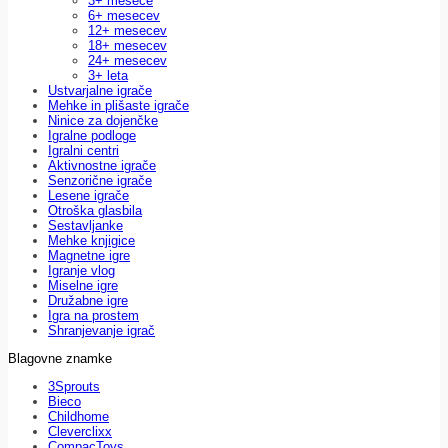
3+ mesece
6+ mesecev
12+ mesecev
18+ mesecev
24+ mesecev
3+ leta
Ustvarjalne igrače
Mehke in plišaste igrače
Ninice za dojenčke
Igralne podloge
Igralni centri
Aktivnostne igrače
Senzorične igrače
Lesene igrače
Otroška glasbila
Sestavljanke
Mehke knjigice
Magnetne igre
Igranje vlog
Miselne igre
Družabne igre
Igra na prostem
Shranjevanje igrač
Blagovne znamke
3Sprouts
Bieco
Childhome
Cleverclixx
CompacToys