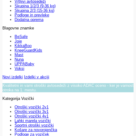
Vrtljivi avtosedeži
Skupina 1/2/3 (9-36 kg)
Skupina 2/3 (15-36 kg)
Podloge in prevleke
Dodatna oprema
Blagovne znamke
BeSafe
Joie
KikkaBoo
KneeGuardKids
Mast
Nuna
UPPABaby
Voksi
Novi izdelki
Izdelki v akciji
Kvalitetni in varni otroški avtosedeži z visoko ADAC oceno - ker je varnost
otroka na 1. mestu.
Kategorija Vozički
Otroški vozički 2v1
Otroški vozički 3v1
Otroški vozički 4v1
Lahki marela vozički
Športni otroški vozički
Košare za novorojenčka
Podloge za voziček