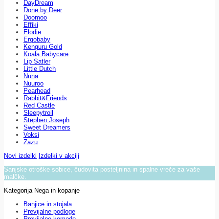
DayDream
Done by Deer
Doomoo
Effiki
Elodie
Ergobaby
Kenguru Gold
Koala Babycare
Lip Satler
Little Dutch
Nuna
Nuuroo
Pearhead
Rabbit&Friends
Red Castle
Sleepytroll
Stephen Joseph
Sweet Dreamers
Voksi
Zazu
Novi izdelki
Izdelki v akciji
Sanjske otroške sobice, čudovita posteljnina in spalne vreče za vaše
malčke.
Kategorija Nega in kopanje
Banjice in stojala
Previjalne podloge
Previjalne komode