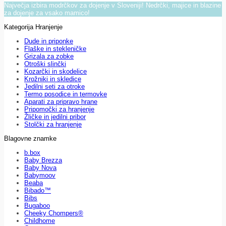
Največja izbira modrčkov za dojenje v Sloveniji! Nedrčki, majice in blazine
za dojenje za vsako mamico!
Kategorija Hranjenje
Dude in priponke
Flaške in stekleničke
Grizala za zobke
Otroški slinčki
Kozarčki in skodelice
Krožniki in skledice
Jedilni seti za otroke
Termo posodice in termovke
Aparati za pripravo hrane
Pripomočki za hranjenje
Žličke in jedilni pribor
Stolčki za hranjenje
Blagovne znamke
b.box
Baby Brezza
Baby Nova
Babymoov
Beaba
Bibado™
Bibs
Bugaboo
Cheeky Chompers®
Childhome