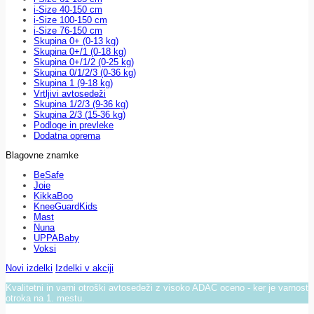
i-Size 40-150 cm
i-Size 100-150 cm
i-Size 76-150 cm
Skupina 0+ (0-13 kg)
Skupina 0+/1 (0-18 kg)
Skupina 0+/1/2 (0-25 kg)
Skupina 0/1/2/3 (0-36 kg)
Skupina 1 (9-18 kg)
Vrtljivi avtosedeži
Skupina 1/2/3 (9-36 kg)
Skupina 2/3 (15-36 kg)
Podloge in prevleke
Dodatna oprema
Blagovne znamke
BeSafe
Joie
KikkaBoo
KneeGuardKids
Mast
Nuna
UPPABaby
Voksi
Novi izdelki
Izdelki v akciji
Kvalitetni in varni otroški avtosedeži z visoko ADAC oceno - ker je varnost
otroka na 1. mestu.