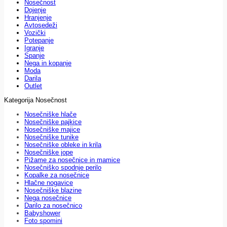
Nosečnost
Dojenje
Hranjenje
Avtosedeži
Vozički
Potepanje
Igranje
Spanje
Nega in kopanje
Moda
Darila
Outlet
Kategorija Nosečnost
Nosečniške hlače
Nosečniške pajkice
Nosečniške majice
Nosečniške tunike
Nosečniške obleke in krila
Nosečniške jope
Pižame za nosečnice in mamice
Nosečniško spodnje perilo
Kopalke za nosečnice
Hlačne nogavice
Nosečniške blazine
Nega nosečnice
Darilo za nosečnico
Babyshower
Foto spomini