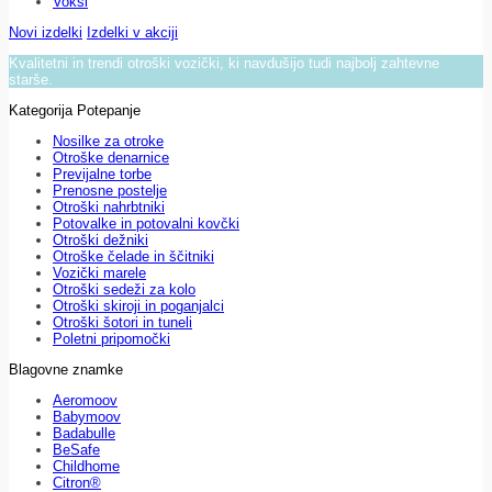
Voksi
Novi izdelki
Izdelki v akciji
Kvalitetni in trendi otroški vozički, ki navdušijo tudi najbolj zahtevne
starše.
Kategorija Potepanje
Nosilke za otroke
Otroške denarnice
Previjalne torbe
Prenosne postelje
Otroški nahrbtniki
Potovalke in potovalni kovčki
Otroški dežniki
Otroške čelade in ščitniki
Vozički marele
Otroški sedeži za kolo
Otroški skiroji in poganjalci
Otroški šotori in tuneli
Poletni pripomočki
Blagovne znamke
Aeromoov
Babymoov
Badabulle
BeSafe
Childhome
Citron®