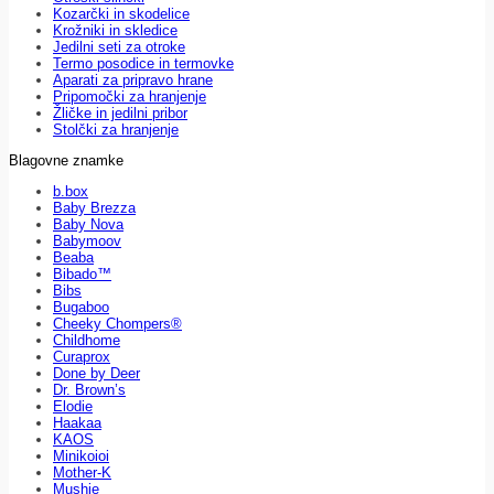
Kozarčki in skodelice
Krožniki in skledice
Jedilni seti za otroke
Termo posodice in termovke
Aparati za pripravo hrane
Pripomočki za hranjenje
Žličke in jedilni pribor
Stolčki za hranjenje
Blagovne znamke
b.box
Baby Brezza
Baby Nova
Babymoov
Beaba
Bibado™
Bibs
Bugaboo
Cheeky Chompers®
Childhome
Curaprox
Done by Deer
Dr. Brown’s
Elodie
Haakaa
KAOS
Minikoioi
Mother-K
Mushie