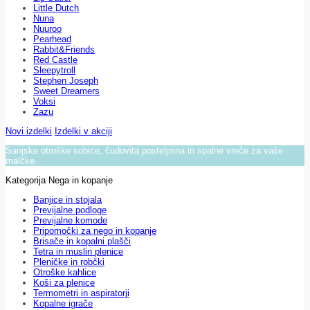
Little Dutch
Nuna
Nuuroo
Pearhead
Rabbit&Friends
Red Castle
Sleepytroll
Stephen Joseph
Sweet Dreamers
Voksi
Zazu
Novi izdelki
Izdelki v akciji
Sanjske otroške sobice, čudovita posteljnina in spalne vreče za vaše
malčke.
Kategorija Nega in kopanje
Banjice in stojala
Previjalne podloge
Previjalne komode
Pripomočki za nego in kopanje
Brisače in kopalni plašči
Tetra in muslin plenice
Pleničke in robčki
Otroške kahlice
Koši za plenice
Termometri in aspiratorji
Kopalne igrače