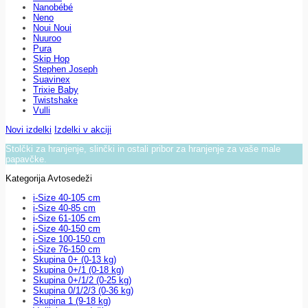
Nanobébé
Neno
Noui Noui
Nuuroo
Pura
Skip Hop
Stephen Joseph
Suavinex
Trixie Baby
Twistshake
Vulli
Novi izdelki
Izdelki v akciji
Stolčki za hranjenje, slinčki in ostali pribor za hranjenje za vaše male
papavčke.
Kategorija Avtosedeži
i-Size 40-105 cm
i-Size 40-85 cm
i-Size 61-105 cm
i-Size 40-150 cm
i-Size 100-150 cm
i-Size 76-150 cm
Skupina 0+ (0-13 kg)
Skupina 0+/1 (0-18 kg)
Skupina 0+/1/2 (0-25 kg)
Skupina 0/1/2/3 (0-36 kg)
Skupina 1 (9-18 kg)