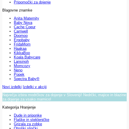
Pripomočki za dojenje
Blagovne znamke
Anita Maternity
Baby Nova
Cache Coeur
Carriwell
Doomoo
Ergobaby
FridaMom
Haakaa
KikkaBoo
Koala Babycare
Lansinoh
Momcozy
Neno
Popek
Spectra Baby®
Novi izdelki
Izdelki v akciji
Največja izbira modrčkov za dojenje v Sloveniji! Nedrčki, majice in blazine
za dojenje za vsako mamico!
Kategorija Hranjenje
Dude in priponke
Flaške in stekleničke
Grizala za zobke
Otroški slinčki