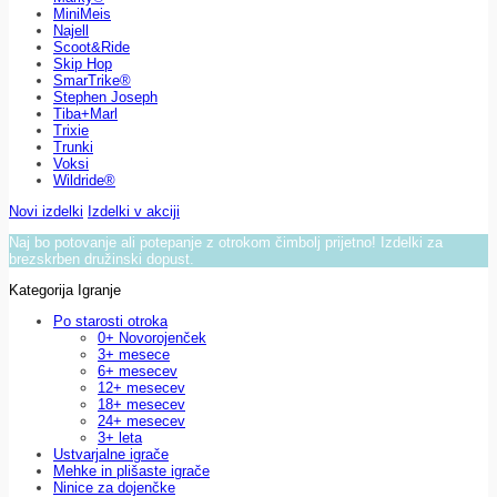
MiniMeis
Najell
Scoot&Ride
Skip Hop
SmarTrike®
Stephen Joseph
Tiba+Marl
Trixie
Trunki
Voksi
Wildride®
Novi izdelki
Izdelki v akciji
Naj bo potovanje ali potepanje z otrokom čimbolj prijetno! Izdelki za
brezskrben družinski dopust.
Kategorija Igranje
Po starosti otroka
0+ Novorojenček
3+ mesece
6+ mesecev
12+ mesecev
18+ mesecev
24+ mesecev
3+ leta
Ustvarjalne igrače
Mehke in plišaste igrače
Ninice za dojenčke