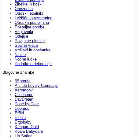
Zibelke in koški
Gnezdeca
Otroški ležalniki
Ležišča in vzmetnice
Otroška posteljnina
Posteljne obrobe
Vzglavniki
Odejice
Povijalne plenice
Spalne vreče
Vrtiljaki in obešanke
Ninice
Nočne lučke
Dodatki in dekoracije
Blagovne znamke
3Sprouts
A Little Lovely Company
Aeromoov
Childhome
DayDream
Done by Deer
Doomoo
Effiki
Elodie
Ergobaby
Kenguru Gold
Koala Babycare
Lip Satler