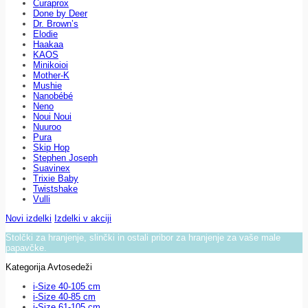
Curaprox
Done by Deer
Dr. Brown’s
Elodie
Haakaa
KAOS
Minikoioi
Mother-K
Mushie
Nanobébé
Neno
Noui Noui
Nuuroo
Pura
Skip Hop
Stephen Joseph
Suavinex
Trixie Baby
Twistshake
Vulli
Novi izdelki
Izdelki v akciji
Stolčki za hranjenje, slinčki in ostali pribor za hranjenje za vaše male
papavčke.
Kategorija Avtosedeži
i-Size 40-105 cm
i-Size 40-85 cm
i-Size 61-105 cm