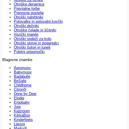
Otroške denarnice
Previjalne torbe
Prenosne postelje
Otroški nahrbtniki
Potovalke in potovalni kovčki
Otroški dežniki
Otroške čelade in ščitniki
Vozički marele
Otroški sedeži za kolo
Otroški skiroji in poganjalci
Otroški šotori in tuneli
Poletni pripomočki
Blagovne znamke
Aeromoov
Babymoov
Badabulle
BeSafe
Childhome
Citron®
Done by Deer
Elodie
Ergobaby
Joie
Kidzroom
KikkaBoo
Kinderfeets
Lässig
Marky®