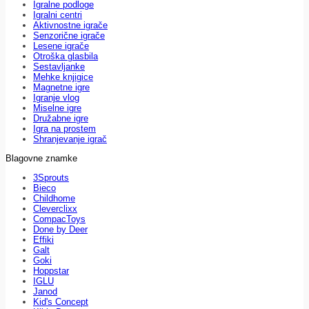
Igralne podloge
Igralni centri
Aktivnostne igrače
Senzorične igrače
Lesene igrače
Otroška glasbila
Sestavljanke
Mehke knjigice
Magnetne igre
Igranje vlog
Miselne igre
Družabne igre
Igra na prostem
Shranjevanje igrač
Blagovne znamke
3Sprouts
Bieco
Childhome
Cleverclixx
CompacToys
Done by Deer
Effiki
Galt
Goki
Hoppstar
IGLU
Janod
Kid's Concept