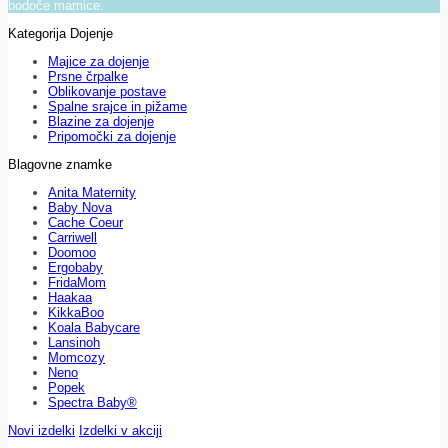
bodoče mamice.
Kategorija Dojenje
Majice za dojenje
Prsne črpalke
Oblikovanje postave
Spalne srajce in pižame
Blazine za dojenje
Pripomočki za dojenje
Blagovne znamke
Anita Maternity
Baby Nova
Cache Coeur
Carriwell
Doomoo
Ergobaby
FridaMom
Haakaa
KikkaBoo
Koala Babycare
Lansinoh
Momcozy
Neno
Popek
Spectra Baby®
Novi izdelki
Izdelki v akciji