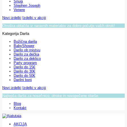
Snugi
Stephen Joseph
Venere
Novi izdelki
Izdelki v akciji
Otroška oblačila iz naravnih materialov za dobro počutje vaših otrok!
Kategorija Darila
Božična darila
BabyShower
Darilo ob rojstvu
Darilo za dečka
Darilo za deklico
Party program
Darilo do 15€
Darilo do 30€
Darilo do 50€
Darilni boni
Novi izdelki
Izdelki v akciji
Najlepša darila za nosečnico, otroke in novopečene starše.
Blog
Kontakt
AKCIJA