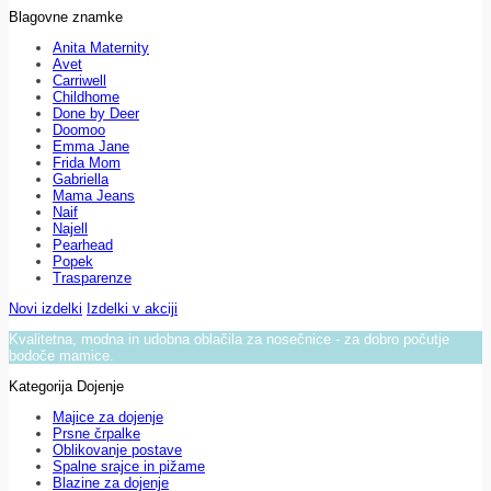
Blagovne znamke
Anita Maternity
Avet
Carriwell
Childhome
Done by Deer
Doomoo
Emma Jane
Frida Mom
Gabriella
Mama Jeans
Naif
Najell
Pearhead
Popek
Trasparenze
Novi izdelki
Izdelki v akciji
Kvalitetna, modna in udobna oblačila za nosečnice - za dobro počutje
bodoče mamice.
Kategorija Dojenje
Majice za dojenje
Prsne črpalke
Oblikovanje postave
Spalne srajce in pižame
Blazine za dojenje