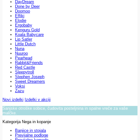
DayDream
Done by Deer
Doomoo
Effiki
Elodie
Ergobaby
Kenguru Gold
Koala Babycare
Lip Satler
Little Dutch
Nuna
Nuuroo
Pearhead
Rabbit&Friends
Red Castle
Sleepytroll
Stephen Joseph
Sweet Dreamers
Voksi
Zazu
Novi izdelki
Izdelki v akciji
Sanjske otroške sobice, čudovita posteljnina in spalne vreče za vaše
malčke.
Kategorija Nega in kopanje
Banjice in stojala
Previjalne podloge
Previjalne komode