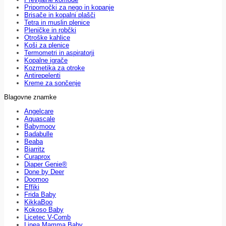
Pripomočki za nego in kopanje
Brisače in kopalni plašči
Tetra in muslin plenice
Pleničke in robčki
Otroške kahlice
Koši za plenice
Termometri in aspiratorji
Kopalne igrače
Kozmetika za otroke
Antirepelenti
Kreme za sončenje
Blagovne znamke
Angelcare
Aquascale
Babymoov
Badabulle
Beaba
Biarritz
Curaprox
Diaper Genie®
Done by Deer
Doomoo
Effiki
Frida Baby
KikkaBoo
Kokoso Baby
Licetec V-Comb
Linea Mamma Baby