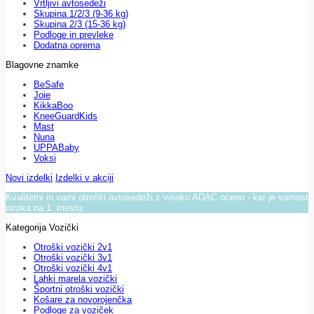
Vrtljivi avtosedeži
Skupina 1/2/3 (9-36 kg)
Skupina 2/3 (15-36 kg)
Podloge in prevleke
Dodatna oprema
Blagovne znamke
BeSafe
Joie
KikkaBoo
KneeGuardKids
Mast
Nuna
UPPABaby
Voksi
Novi izdelki
Izdelki v akciji
Kvalitetni in varni otroški avtosedeži z visoko ADAC oceno - ker je varnost
otroka na 1. mestu.
Kategorija Vozički
Otroški vozički 2v1
Otroški vozički 3v1
Otroški vozički 4v1
Lahki marela vozički
Športni otroški vozički
Košare za novorojenčka
Podloge za voziček