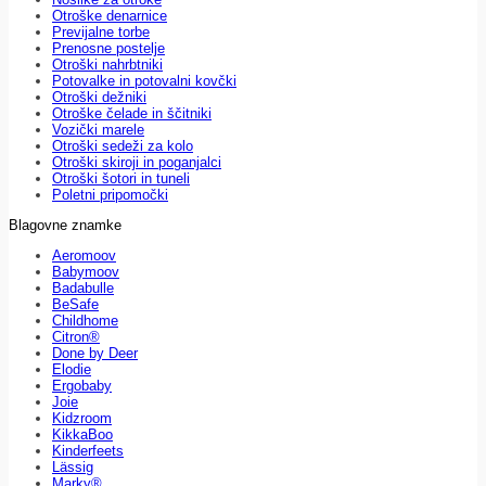
Otroške denarnice
Previjalne torbe
Prenosne postelje
Otroški nahrbtniki
Potovalke in potovalni kovčki
Otroški dežniki
Otroške čelade in ščitniki
Vozički marele
Otroški sedeži za kolo
Otroški skiroji in poganjalci
Otroški šotori in tuneli
Poletni pripomočki
Blagovne znamke
Aeromoov
Babymoov
Badabulle
BeSafe
Childhome
Citron®
Done by Deer
Elodie
Ergobaby
Joie
Kidzroom
KikkaBoo
Kinderfeets
Lässig
Marky®