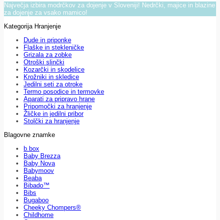
Največja izbira modrčkov za dojenje v Sloveniji! Nedrčki, majice in blazine
za dojenje za vsako mamico!
Kategorija Hranjenje
Dude in priponke
Flaške in stekleničke
Grizala za zobke
Otroški slinčki
Kozarčki in skodelice
Krožniki in skledice
Jedilni seti za otroke
Termo posodice in termovke
Aparati za pripravo hrane
Pripomočki za hranjenje
Žličke in jedilni pribor
Stolčki za hranjenje
Blagovne znamke
b.box
Baby Brezza
Baby Nova
Babymoov
Beaba
Bibado™
Bibs
Bugaboo
Cheeky Chompers®
Childhome