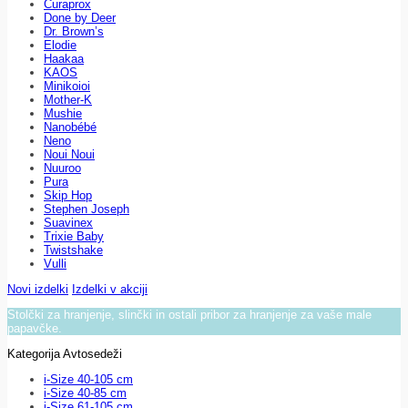
Curaprox
Done by Deer
Dr. Brown’s
Elodie
Haakaa
KAOS
Minikoioi
Mother-K
Mushie
Nanobébé
Neno
Noui Noui
Nuuroo
Pura
Skip Hop
Stephen Joseph
Suavinex
Trixie Baby
Twistshake
Vulli
Novi izdelki
Izdelki v akciji
Stolčki za hranjenje, slinčki in ostali pribor za hranjenje za vaše male
papavčke.
Kategorija Avtosedeži
i-Size 40-105 cm
i-Size 40-85 cm
i-Size 61-105 cm