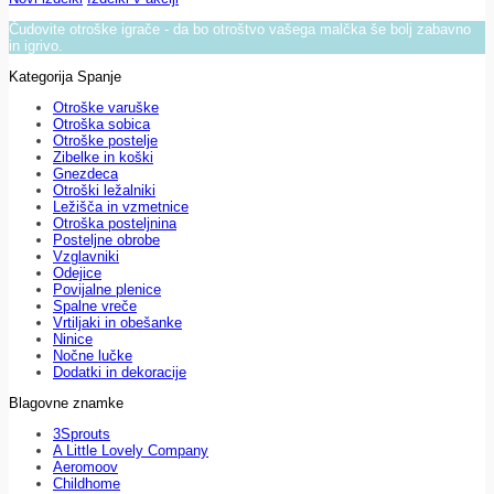
Čudovite otroške igrače - da bo otroštvo vašega malčka še bolj zabavno
in igrivo.
Kategorija Spanje
Otroške varuške
Otroška sobica
Otroške postelje
Zibelke in koški
Gnezdeca
Otroški ležalniki
Ležišča in vzmetnice
Otroška posteljnina
Posteljne obrobe
Vzglavniki
Odejice
Povijalne plenice
Spalne vreče
Vrtiljaki in obešanke
Ninice
Nočne lučke
Dodatki in dekoracije
Blagovne znamke
3Sprouts
A Little Lovely Company
Aeromoov
Childhome