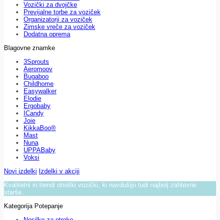
Vozički za dvojčke
Previjalne torbe za voziček
Organizatorji za voziček
Zimske vreče za voziček
Dodatna oprema
Blagovne znamke
3Sprouts
Aeromoov
Bugaboo
Childhome
Easywalker
Elodie
Ergobaby
ICandy
Joie
KikkaBoo®
Mast
Nuna
UPPABaby
Voksi
Novi izdelki
Izdelki v akciji
Kvalitetni in trendi otroški vozički, ki navdušijo tudi najbolj zahtevne
starše.
Kategorija Potepanje
Nosilke za otroke