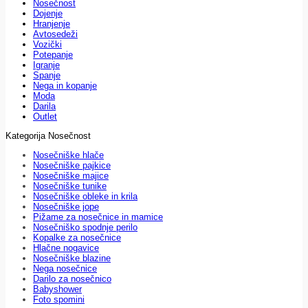
Nosečnost
Dojenje
Hranjenje
Avtosedeži
Vozički
Potepanje
Igranje
Spanje
Nega in kopanje
Moda
Darila
Outlet
Kategorija Nosečnost
Nosečniške hlače
Nosečniške pajkice
Nosečniške majice
Nosečniške tunike
Nosečniške obleke in krila
Nosečniške jope
Pižame za nosečnice in mamice
Nosečniško spodnje perilo
Kopalke za nosečnice
Hlačne nogavice
Nosečniške blazine
Nega nosečnice
Darilo za nosečnico
Babyshower
Foto spomini