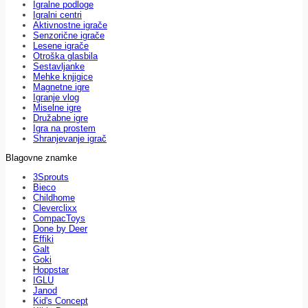
Igralne podloge
Igralni centri
Aktivnostne igrače
Senzorične igrače
Lesene igrače
Otroška glasbila
Sestavljanke
Mehke knjigice
Magnetne igre
Igranje vlog
Miselne igre
Družabne igre
Igra na prostem
Shranjevanje igrač
Blagovne znamke
3Sprouts
Bieco
Childhome
Cleverclixx
CompacToys
Done by Deer
Effiki
Galt
Goki
Hoppstar
IGLU
Janod
Kid's Concept