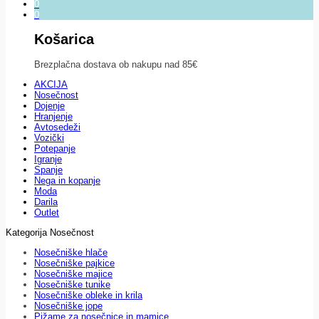
0
0
Košarica
Brezplačna dostava ob nakupu nad 85€
AKCIJA
Nosečnost
Dojenje
Hranjenje
Avtosedeži
Vozički
Potepanje
Igranje
Spanje
Nega in kopanje
Moda
Darila
Outlet
Kategorija Nosečnost
Nosečniške hlače
Nosečniške pajkice
Nosečniške majice
Nosečniške tunike
Nosečniške obleke in krila
Nosečniške jope
Pižame za nosečnice in mamice