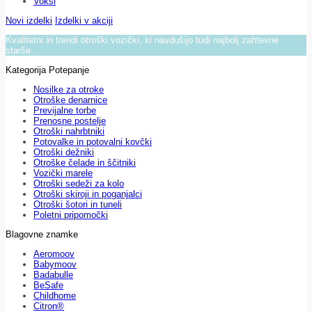
Voksi
Novi izdelki
Izdelki v akciji
Kvalitetni in trendi otroški vozički, ki navdušijo tudi najbolj zahtevne
starše.
Kategorija Potepanje
Nosilke za otroke
Otroške denarnice
Previjalne torbe
Prenosne postelje
Otroški nahrbtniki
Potovalke in potovalni kovčki
Otroški dežniki
Otroške čelade in ščitniki
Vozički marele
Otroški sedeži za kolo
Otroški skiroji in poganjalci
Otroški šotori in tuneli
Poletni pripomočki
Blagovne znamke
Aeromoov
Babymoov
Badabulle
BeSafe
Childhome
Citron®