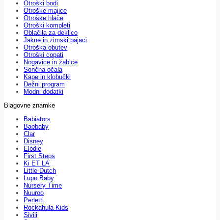
Otroški bodi
Otroške majice
Otroške hlače
Otroški kompleti
Oblačila za deklico
Jakne in zimski pajaci
Otroška obutev
Otroški copati
Nogavice in žabice
Sončna očala
Kape in klobučki
Dežni program
Modni dodatki
Blagovne znamke
Babiators
Baobaby
Clar
Disney
Elodie
First Steps
Ki ET LA
Little Dutch
Lupo Baby
Nursery Time
Nuuroo
Perletti
Rockahula Kids
Sivili