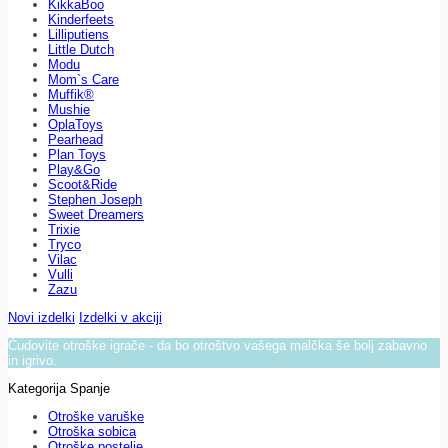
KikkaBoo
Kinderfeets
Lilliputiens
Little Dutch
Modu
Mom`s Care
Muffik®
Mushie
OplaToys
Pearhead
Plan Toys
Play&Go
Scoot&Ride
Stephen Joseph
Sweet Dreamers
Trixie
Tryco
Vilac
Vulli
Zazu
Novi izdelki
Izdelki v akciji
Čudovite otroške igrače - da bo otroštvo vašega malčka še bolj zabavno
in igrivo.
Kategorija Spanje
Otroške varuške
Otroška sobica
Otroške postelje