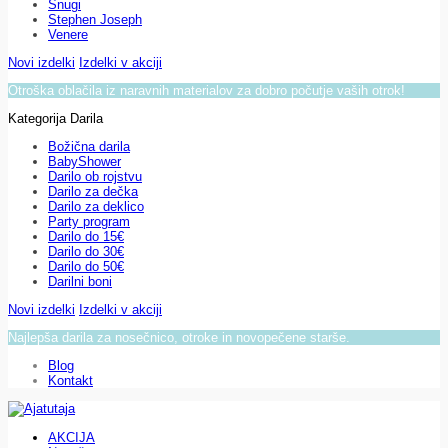
Snugi
Stephen Joseph
Venere
Novi izdelki
Izdelki v akciji
Otroška oblačila iz naravnih materialov za dobro počutje vaših otrok!
Kategorija Darila
Božična darila
BabyShower
Darilo ob rojstvu
Darilo za dečka
Darilo za deklico
Party program
Darilo do 15€
Darilo do 30€
Darilo do 50€
Darilni boni
Novi izdelki
Izdelki v akciji
Najlepša darila za nosečnico, otroke in novopečene starše.
Blog
Kontakt
AKCIJA