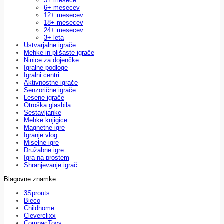
3+ mesece
6+ mesecev
12+ mesecev
18+ mesecev
24+ mesecev
3+ leta
Ustvarjalne igrače
Mehke in plišaste igrače
Ninice za dojenčke
Igralne podloge
Igralni centri
Aktivnostne igrače
Senzorične igrače
Lesene igrače
Otroška glasbila
Sestavljanke
Mehke knjigice
Magnetne igre
Igranje vlog
Miselne igre
Družabne igre
Igra na prostem
Shranjevanje igrač
Blagovne znamke
3Sprouts
Bieco
Childhome
Cleverclixx
CompacToys