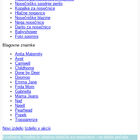
Nosečniško spodnje perilo
Kopalke za nosečnice
Hlačne nogavice
Nosečniške blazine
Nega nosečnice
Darilo za nosečnico
Babyshower
Foto spomini
Blagovne znamke
Anita Maternity
Avet
Carriwell
Childhome
Done by Deer
Doomoo
Emma Jane
Frida Mom
Gabriella
Mama Jeans
Naif
Najell
Pearhead
Popek
Trasparenze
Novi izdelki
Izdelki v akciji
Kvalitetna, modna in udobna oblačila za nosečnice - za dobro počutje