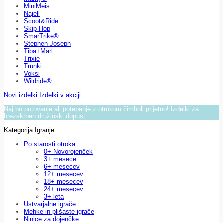
MiniMeis
Najell
Scoot&Ride
Skip Hop
SmarTrike®
Stephen Joseph
Tiba+Marl
Trixie
Trunki
Voksi
Wildride®
Novi izdelki
Izdelki v akciji
Naj bo potovanje ali potepanje z otrokom čimbolj prijetno! Izdelki za
brezskrben družinski dopust.
Kategorija Igranje
Po starosti otroka
0+ Novorojenček
3+ mesece
6+ mesecev
12+ mesecev
18+ mesecev
24+ mesecev
3+ leta
Ustvarjalne igrače
Mehke in plišaste igrače
Ninice za dojenčke