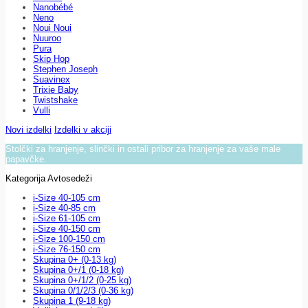
Nanobébé
Neno
Noui Noui
Nuuroo
Pura
Skip Hop
Stephen Joseph
Suavinex
Trixie Baby
Twistshake
Vulli
Novi izdelki
Izdelki v akciji
Stolčki za hranjenje, slinčki in ostali pribor za hranjenje za vaše male
papavčke.
Kategorija Avtosedeži
i-Size 40-105 cm
i-Size 40-85 cm
i-Size 61-105 cm
i-Size 40-150 cm
i-Size 100-150 cm
i-Size 76-150 cm
Skupina 0+ (0-13 kg)
Skupina 0+/1 (0-18 kg)
Skupina 0+/1/2 (0-25 kg)
Skupina 0/1/2/3 (0-36 kg)
Skupina 1 (9-18 kg)