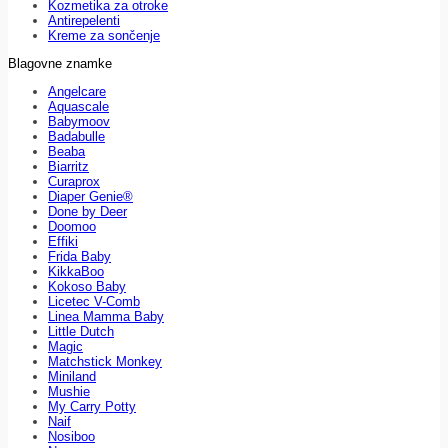
Kozmetika za otroke
Antirepelenti
Kreme za sončenje
Blagovne znamke
Angelcare
Aquascale
Babymoov
Badabulle
Beaba
Biarritz
Curaprox
Diaper Genie®
Done by Deer
Doomoo
Effiki
Frida Baby
KikkaBoo
Kokoso Baby
Licetec V-Comb
Linea Mamma Baby
Little Dutch
Magic
Matchstick Monkey
Miniland
Mushie
My Carry Potty
Naif
Nosiboo