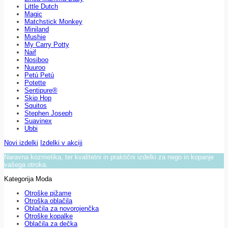
Little Dutch
Magic
Matchstick Monkey
Miniland
Mushie
My Carry Potty
Naif
Nosiboo
Nuuroo
Petú Petú
Potette
Sentipure®
Skip Hop
Squitos
Stephen Joseph
Suavinex
Ubbi
Novi izdelki
Izdelki v akciji
Naravna kozmetika, ter kvalitetni in praktični izdelki za nego in kopanje
vašega otroka.
Kategorija Moda
Otroške pižame
Otroška oblačila
Oblačila za novorojenčka
Otroške kopalke
Oblačila za dečka