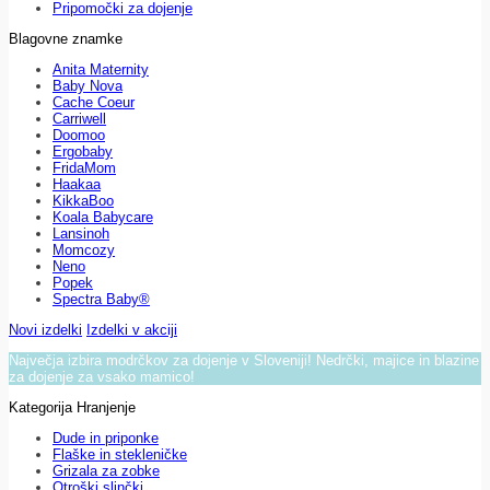
Pripomočki za dojenje
Blagovne znamke
Anita Maternity
Baby Nova
Cache Coeur
Carriwell
Doomoo
Ergobaby
FridaMom
Haakaa
KikkaBoo
Koala Babycare
Lansinoh
Momcozy
Neno
Popek
Spectra Baby®
Novi izdelki
Izdelki v akciji
Največja izbira modrčkov za dojenje v Sloveniji! Nedrčki, majice in blazine
za dojenje za vsako mamico!
Kategorija Hranjenje
Dude in priponke
Flaške in stekleničke
Grizala za zobke
Otroški slinčki