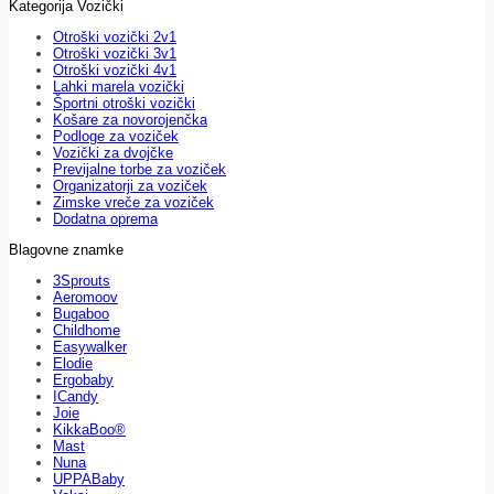
Kategorija Vozički
Otroški vozički 2v1
Otroški vozički 3v1
Otroški vozički 4v1
Lahki marela vozički
Športni otroški vozički
Košare za novorojenčka
Podloge za voziček
Vozički za dvojčke
Previjalne torbe za voziček
Organizatorji za voziček
Zimske vreče za voziček
Dodatna oprema
Blagovne znamke
3Sprouts
Aeromoov
Bugaboo
Childhome
Easywalker
Elodie
Ergobaby
ICandy
Joie
KikkaBoo®
Mast
Nuna
UPPABaby