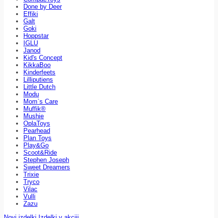
Done by Deer
Effiki
Galt
Goki
Hoppstar
IGLU
Janod
Kid's Concept
KikkaBoo
Kinderfeets
Lilliputiens
Little Dutch
Modu
Mom`s Care
Muffik®
Mushie
OplaToys
Pearhead
Plan Toys
Play&Go
Scoot&Ride
Stephen Joseph
Sweet Dreamers
Trixie
Tryco
Vilac
Vulli
Zazu
Novi izdelki
Izdelki v akciji