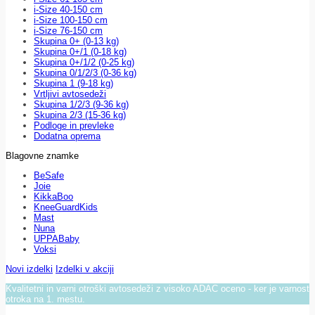
i-Size 40-150 cm
i-Size 100-150 cm
i-Size 76-150 cm
Skupina 0+ (0-13 kg)
Skupina 0+/1 (0-18 kg)
Skupina 0+/1/2 (0-25 kg)
Skupina 0/1/2/3 (0-36 kg)
Skupina 1 (9-18 kg)
Vrtljivi avtosedeži
Skupina 1/2/3 (9-36 kg)
Skupina 2/3 (15-36 kg)
Podloge in prevleke
Dodatna oprema
Blagovne znamke
BeSafe
Joie
KikkaBoo
KneeGuardKids
Mast
Nuna
UPPABaby
Voksi
Novi izdelki
Izdelki v akciji
Kvalitetni in varni otroški avtosedeži z visoko ADAC oceno - ker je varnost
otroka na 1. mestu.