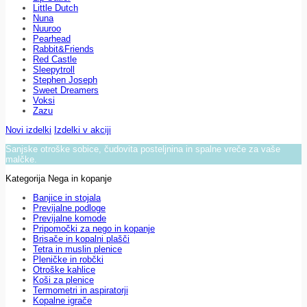
Little Dutch
Nuna
Nuuroo
Pearhead
Rabbit&Friends
Red Castle
Sleepytroll
Stephen Joseph
Sweet Dreamers
Voksi
Zazu
Novi izdelki
Izdelki v akciji
Sanjske otroške sobice, čudovita posteljnina in spalne vreče za vaše
malčke.
Kategorija Nega in kopanje
Banjice in stojala
Previjalne podloge
Previjalne komode
Pripomočki za nego in kopanje
Brisače in kopalni plašči
Tetra in muslin plenice
Pleničke in robčki
Otroške kahlice
Koši za plenice
Termometri in aspiratorji
Kopalne igrače