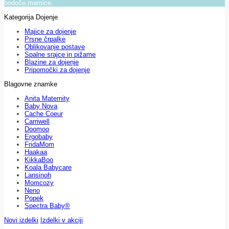
bodoče mamice.
Kategorija Dojenje
Majice za dojenje
Prsne črpalke
Oblikovanje postave
Spalne srajce in pižame
Blazine za dojenje
Pripomočki za dojenje
Blagovne znamke
Anita Maternity
Baby Nova
Cache Coeur
Carriwell
Doomoo
Ergobaby
FridaMom
Haakaa
KikkaBoo
Koala Babycare
Lansinoh
Momcozy
Neno
Popek
Spectra Baby®
Novi izdelki
Izdelki v akciji