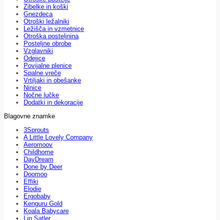
Zibelke in koški
Gnezdeca
Otroški ležalniki
Ležišča in vzmetnice
Otroška posteljnina
Posteljne obrobe
Vzglavniki
Odejice
Povijalne plenice
Spalne vreče
Vrtiljaki in obešanke
Ninice
Nočne lučke
Dodatki in dekoracije
Blagovne znamke
3Sprouts
A Little Lovely Company
Aeromoov
Childhome
DayDream
Done by Deer
Doomoo
Effiki
Elodie
Ergobaby
Kenguru Gold
Koala Babycare
Lip Satler