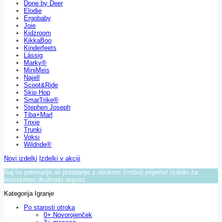
Done by Deer
Elodie
Ergobaby
Joie
Kidzroom
KikkaBoo
Kinderfeets
Lässig
Marky®
MiniMeis
Najell
Scoot&Ride
Skip Hop
SmarTrike®
Stephen Joseph
Tiba+Marl
Trixie
Trunki
Voksi
Wildride®
Novi izdelki
Izdelki v akciji
Naj bo potovanje ali potepanje z otrokom čimbolj prijetno! Izdelki za
brezskrben družinski dopust.
Kategorija Igranje
Po starosti otroka
0+ Novorojenček