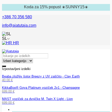
Koda za 15% popust ☀️SUNNY15☀️
+386 70 356 580
info@ajatutaja.com
SL
HR
Izpostavljeni izdelki
Beaba zložljiv šotor Breezy z UV zaščito - Clay Earth
40.00
€
KikkaBoo® Goya Platinum voziček 2v1 - Champagne
699.00
€
MAST voziček za dvojčke M. Twin X Light - Lion
699.00
€