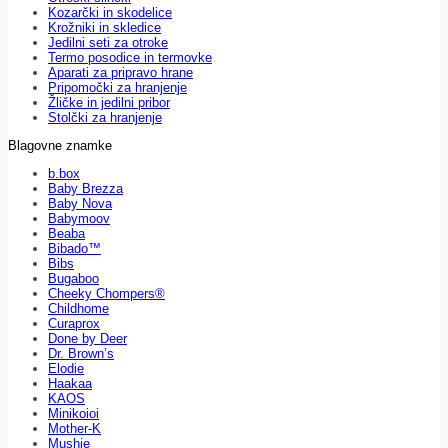
Kozarčki in skodelice
Krožniki in skledice
Jedilni seti za otroke
Termo posodice in termovke
Aparati za pripravo hrane
Pripomočki za hranjenje
Žličke in jedilni pribor
Stolčki za hranjenje
Blagovne znamke
b.box
Baby Brezza
Baby Nova
Babymoov
Beaba
Bibado™
Bibs
Bugaboo
Cheeky Chompers®
Childhome
Curaprox
Done by Deer
Dr. Brown’s
Elodie
Haakaa
KAOS
Minikoioi
Mother-K
Mushie