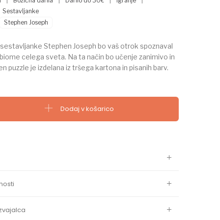
a
|
Božična darila
|
Darilo do 30€
|
Igranje
|
Sestavljanke
Stephen Joseph
 sestavljanke Stephen Joseph bo vaš otrok spoznaval
e biome celega sveta. Na ta način bo učenje zanimivo in
puzzle je izdelana iz tršega kartona in pisanih barv.
i puzzle Stephen Joseph - Živalski biomi količina
Dodaj v košarico
osti
zvajalca