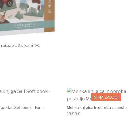
ch puzzle Little Farm 4v1
NI NA ZALOGI
iga Galt Soft book – Farm
Mehka knjigica in obroba za poste
19.99
€