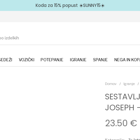
Koda za 15% popust ☀️SUNNY15☀️
EDEŽI
VOZIČKI
POTEPANJE
IGRANJE
SPANJE
NEGA IN KOP
Domov
/
Igranje
/
SESTAVLJ
JOSEPH –
23.50
€