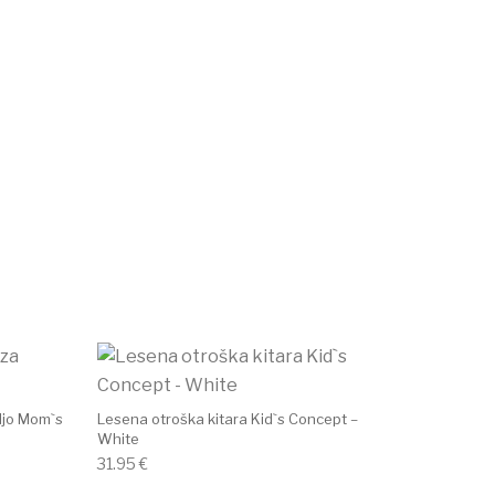
ljo Mom`s
Lesena otroška kitara Kid`s Concept –
White
31.95
€