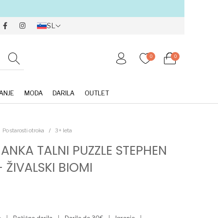
SL
0
0
ANJE
MODA
DARILA
OUTLET
Po starosti otroka
/
3+ leta
ANKA TALNI PUZZLE STEPHEN
 ŽIVALSKI BIOMI