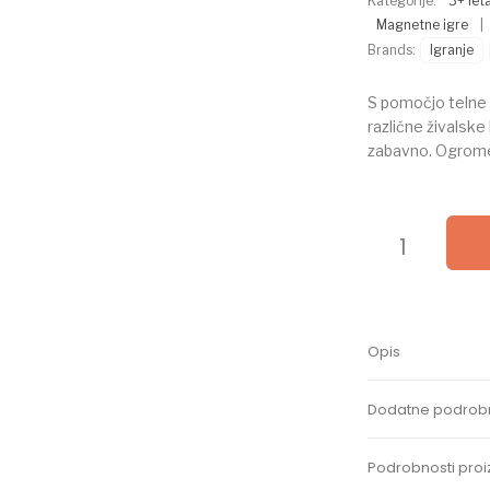
Kategorije:
3+ let
Magnetne igre
|
Brands:
Igranje
S pomočjo telne
različne živalsk
zabavno. Ogromen 
Sestavljanka taln
Opis
Dodatne podrobn
Podrobnosti proi