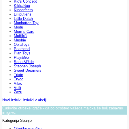
Kid's Concept
KikkaBoo
Kinderfeets
Lilliputiens
Little Dutch
Manhattan Toy
Modu
Mom`s Care
Muffik®
Mushie
OplaToys
Pearhead
Plan Toys
Play&Go
Scoot&Ride
Stephen Joseph
Sweet Dreamers
Trixie
Tryco
Vilac
Vulli
Zazu
Novi izdelki
Izdelki v akciji
Čudovite otroške igrače - da bo otroštvo vašega malčka še bolj zabavno
in igrivo.
Kategorija Spanje
Otroške varuške