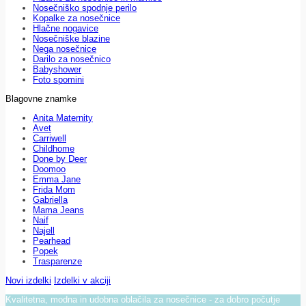
Nosečniško spodnje perilo
Kopalke za nosečnice
Hlačne nogavice
Nosečniške blazine
Nega nosečnice
Darilo za nosečnico
Babyshower
Foto spomini
Blagovne znamke
Anita Maternity
Avet
Carriwell
Childhome
Done by Deer
Doomoo
Emma Jane
Frida Mom
Gabriella
Mama Jeans
Naif
Najell
Pearhead
Popek
Trasparenze
Novi izdelki
Izdelki v akciji
Kvalitetna, modna in udobna oblačila za nosečnice - za dobro počutje