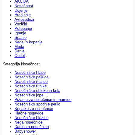
AKCIJA
Nosečnost
Dojenje
Hranjenje
Avtosedeži
Vozički
Potepanje
Igranje
Spanje
Nega in kopanje
Moda
Darila
Outlet
Kategorija Nosečnost
Nosečniške hlače
Nosečniške pajkice
Nosečniške majice
Nosečniške tunike
Nosečniške obleke in krila
Nosečniške jope
Pižame za nosečnice in mamice
Nosečniško spodnje perilo
Kopalke za nosečnice
Hlačne nogavice
Nosečniške blazine
Nega nosečnice
Darilo za nosečnico
Babyshower