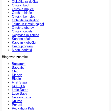
Oblačila za dečka
Otroški bodi
Otroške majice
Otroške hlače
Otroški kompleti
Oblačila za deklico
Jakne in zimski pajaci
Otroška obutev
Otroški copati
Nogavice in žabice
Sončna očala
Kape in klobučki
Dežni program
Modni dodatki
Blagovne znamke
Babiators
Baobaby
Clar
Disney
Elodie
First Steps
Ki ET LA
Little Dutch
Lupo Baby
Nursery Time
Nuuroo
Perletti
Rockahula Kids