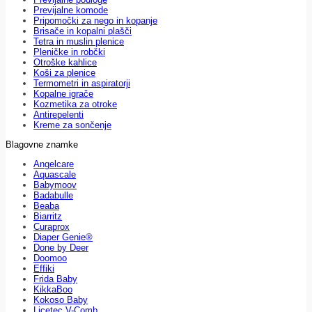
Previjalne komode
Pripomočki za nego in kopanje
Brisače in kopalni plašči
Tetra in muslin plenice
Pleničke in robčki
Otroške kahlice
Koši za plenice
Termometri in aspiratorji
Kopalne igrače
Kozmetika za otroke
Antirepelenti
Kreme za sončenje
Blagovne znamke
Angelcare
Aquascale
Babymoov
Badabulle
Beaba
Biarritz
Curaprox
Diaper Genie®
Done by Deer
Doomoo
Effiki
Frida Baby
KikkaBoo
Kokoso Baby
Licetec V-Comb