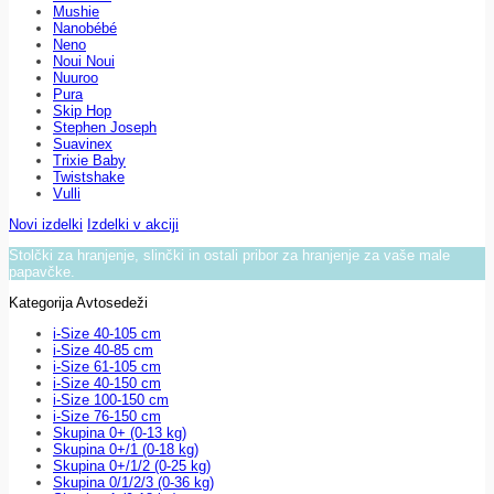
Mushie
Nanobébé
Neno
Noui Noui
Nuuroo
Pura
Skip Hop
Stephen Joseph
Suavinex
Trixie Baby
Twistshake
Vulli
Novi izdelki
Izdelki v akciji
Stolčki za hranjenje, slinčki in ostali pribor za hranjenje za vaše male
papavčke.
Kategorija Avtosedeži
i-Size 40-105 cm
i-Size 40-85 cm
i-Size 61-105 cm
i-Size 40-150 cm
i-Size 100-150 cm
i-Size 76-150 cm
Skupina 0+ (0-13 kg)
Skupina 0+/1 (0-18 kg)
Skupina 0+/1/2 (0-25 kg)
Skupina 0/1/2/3 (0-36 kg)