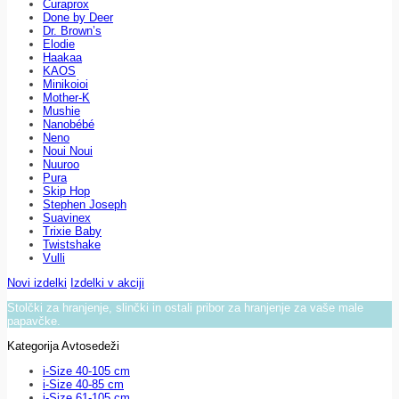
Curaprox
Done by Deer
Dr. Brown’s
Elodie
Haakaa
KAOS
Minikoioi
Mother-K
Mushie
Nanobébé
Neno
Noui Noui
Nuuroo
Pura
Skip Hop
Stephen Joseph
Suavinex
Trixie Baby
Twistshake
Vulli
Novi izdelki
Izdelki v akciji
Stolčki za hranjenje, slinčki in ostali pribor za hranjenje za vaše male
papavčke.
Kategorija Avtosedeži
i-Size 40-105 cm
i-Size 40-85 cm
i-Size 61-105 cm