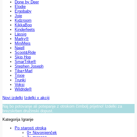
Done by Deer
Elodie
Ergobaby
Joie
Kidzroom
KikkaBoo
Kinderfeets
Lässig
Marky®
MiniMeis
Najell
Scoot&Ride
Skip Hop
SmarTrike®
Stephen Joseph
Tiba+Marl
Trixie
Trunki
Voksi
Wildride®
Novi izdelki
Izdelki v akciji
Naj bo potovanje ali potepanje z otrokom čimbolj prijetno! Izdelki za
brezskrben družinski dopust.
Kategorija Igranje
Po starosti otroka
0+ Novorojenček