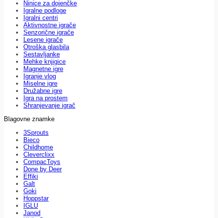
Ninice za dojenčke
Igralne podloge
Igralni centri
Aktivnostne igrače
Senzorične igrače
Lesene igrače
Otroška glasbila
Sestavljanke
Mehke knjigice
Magnetne igre
Igranje vlog
Miselne igre
Družabne igre
Igra na prostem
Shranjevanje igrač
Blagovne znamke
3Sprouts
Bieco
Childhome
Cleverclixx
CompacToys
Done by Deer
Effiki
Galt
Goki
Hoppstar
IGLU
Janod