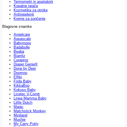
Termometri in aspiratorji
Kopalne igrače
Kozmetika za otroke
Antirepelenti
Kreme za sončenje
Blagovne znamke
Angelcare
Aquascale
Babymoov
Badabulle
Beaba
Biarritz
Curaprox
Diaper Genie®
Done by Deer
Doomoo
Effiki
Frida Baby
KikkaBoo
Kokoso Baby
Licetec V-Comb
Linea Mamma Baby
Little Dutch
Magic
Matchstick Monkey
Miniland
Mushie
My Carry Potty