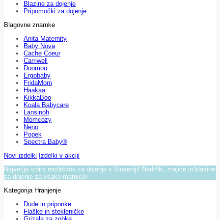
Blazine za dojenje
Pripomočki za dojenje
Blagovne znamke
Anita Maternity
Baby Nova
Cache Coeur
Carriwell
Doomoo
Ergobaby
FridaMom
Haakaa
KikkaBoo
Koala Babycare
Lansinoh
Momcozy
Neno
Popek
Spectra Baby®
Novi izdelki
Izdelki v akciji
Največja izbira modrčkov za dojenje v Sloveniji! Nedrčki, majice in blazine
za dojenje za vsako mamico!
Kategorija Hranjenje
Dude in priponke
Flaške in stekleničke
Grizala za zobke