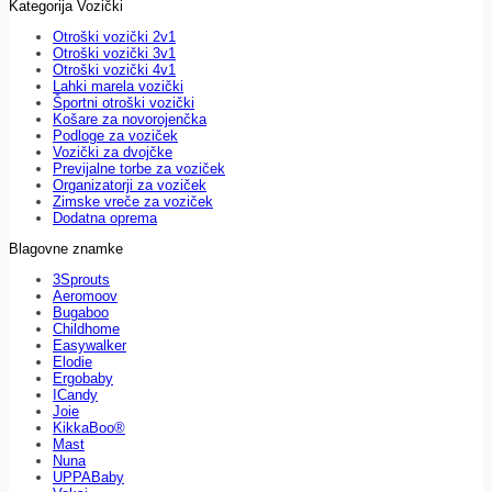
Kategorija Vozički
Otroški vozički 2v1
Otroški vozički 3v1
Otroški vozički 4v1
Lahki marela vozički
Športni otroški vozički
Košare za novorojenčka
Podloge za voziček
Vozički za dvojčke
Previjalne torbe za voziček
Organizatorji za voziček
Zimske vreče za voziček
Dodatna oprema
Blagovne znamke
3Sprouts
Aeromoov
Bugaboo
Childhome
Easywalker
Elodie
Ergobaby
ICandy
Joie
KikkaBoo®
Mast
Nuna
UPPABaby