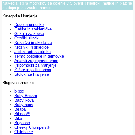
Največja izbira modrčkov za dojenje v Sloveniji! Nedrčki, majice in blazine
za dojenje za vsako mamico!
Kategorija Hranjenje
Dude in priponke
Flaške in stekleničke
Grizala za zobke
Otroški slinčki
Kozarčki in skodelice
Krožniki in skledice
Jedilni seti za otroke
Termo posodice in termovke
Aparati za pripravo hrane
Pripomočki za hranjenje
Žličke in jedilni pribor
Stolčki za hranjenje
Blagovne znamke
b.box
Baby Brezza
Baby Nova
Babymoov
Beaba
Bibado™
Bibs
Bugaboo
Cheeky Chompers®
Childhome