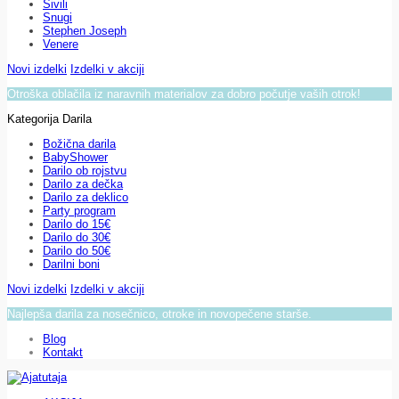
Sivili
Snugi
Stephen Joseph
Venere
Novi izdelki
Izdelki v akciji
Otroška oblačila iz naravnih materialov za dobro počutje vaših otrok!
Kategorija Darila
Božična darila
BabyShower
Darilo ob rojstvu
Darilo za dečka
Darilo za deklico
Party program
Darilo do 15€
Darilo do 30€
Darilo do 50€
Darilni boni
Novi izdelki
Izdelki v akciji
Najlepša darila za nosečnico, otroke in novopečene starše.
Blog
Kontakt