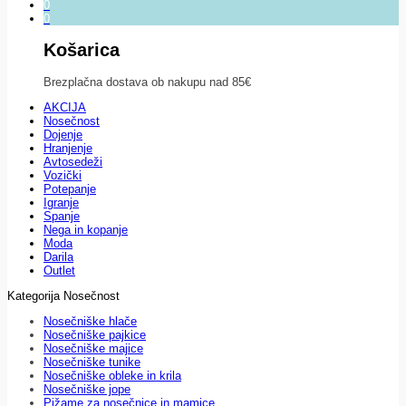
0
0
Košarica
Brezplačna dostava ob nakupu nad 85€
AKCIJA
Nosečnost
Dojenje
Hranjenje
Avtosedeži
Vozički
Potepanje
Igranje
Spanje
Nega in kopanje
Moda
Darila
Outlet
Kategorija Nosečnost
Nosečniške hlače
Nosečniške pajkice
Nosečniške majice
Nosečniške tunike
Nosečniške obleke in krila
Nosečniške jope
Pižame za nosečnice in mamice