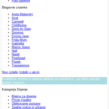
Foto spomini
Blagovne znamke
Anita Maternity
Avet
Carriwell
Childhome
Done by Deer
Doomoo
Emma Jane
Frida Mom
Gabriella
Mama Jeans
Naif
Najell
Pearhead
Popek
Trasparenze
Novi izdelki
Izdelki v akciji
Kvalitetna, modna in udobna oblačila za nosečnice - za dobro počutje
bodoče mamice.
Kategorija Dojenje
Majice za dojenje
Prsne črpalke
Oblikovanje postave
Spalne srajce in pižame