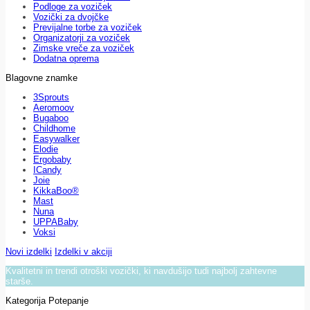
Podloge za voziček
Vozički za dvojčke
Previjalne torbe za voziček
Organizatorji za voziček
Zimske vreče za voziček
Dodatna oprema
Blagovne znamke
3Sprouts
Aeromoov
Bugaboo
Childhome
Easywalker
Elodie
Ergobaby
ICandy
Joie
KikkaBoo®
Mast
Nuna
UPPABaby
Voksi
Novi izdelki
Izdelki v akciji
Kvalitetni in trendi otroški vozički, ki navdušijo tudi najbolj zahtevne
starše.
Kategorija Potepanje