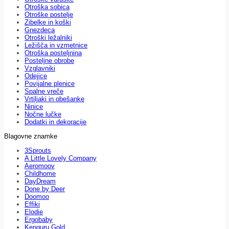
Otroška sobica
Otroške postelje
Zibelke in koški
Gnezdeca
Otroški ležalniki
Ležišča in vzmetnice
Otroška posteljnina
Posteljne obrobe
Vzglavniki
Odejice
Povijalne plenice
Spalne vreče
Vrtiljaki in obešanke
Ninice
Nočne lučke
Dodatki in dekoracije
Blagovne znamke
3Sprouts
A Little Lovely Company
Aeromoov
Childhome
DayDream
Done by Deer
Doomoo
Effiki
Elodie
Ergobaby
Kenguru Gold