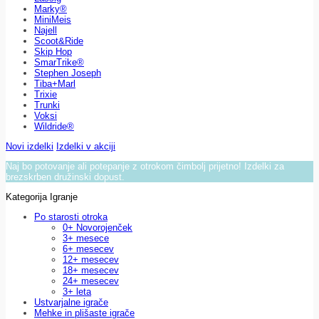
Marky®
MiniMeis
Najell
Scoot&Ride
Skip Hop
SmarTrike®
Stephen Joseph
Tiba+Marl
Trixie
Trunki
Voksi
Wildride®
Novi izdelki
Izdelki v akciji
Naj bo potovanje ali potepanje z otrokom čimbolj prijetno! Izdelki za
brezskrben družinski dopust.
Kategorija Igranje
Po starosti otroka
0+ Novorojenček
3+ mesece
6+ mesecev
12+ mesecev
18+ mesecev
24+ mesecev
3+ leta
Ustvarjalne igrače
Mehke in plišaste igrače