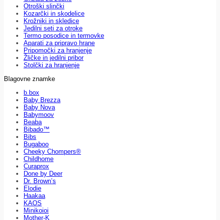
Otroški slinčki
Kozarčki in skodelice
Krožniki in skledice
Jedilni seti za otroke
Termo posodice in termovke
Aparati za pripravo hrane
Pripomočki za hranjenje
Žličke in jedilni pribor
Stolčki za hranjenje
Blagovne znamke
b.box
Baby Brezza
Baby Nova
Babymoov
Beaba
Bibado™
Bibs
Bugaboo
Cheeky Chompers®
Childhome
Curaprox
Done by Deer
Dr. Brown’s
Elodie
Haakaa
KAOS
Minikoioi
Mother-K