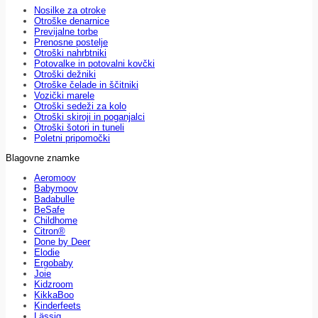
Nosilke za otroke
Otroške denarnice
Previjalne torbe
Prenosne postelje
Otroški nahrbtniki
Potovalke in potovalni kovčki
Otroški dežniki
Otroške čelade in ščitniki
Vozički marele
Otroški sedeži za kolo
Otroški skiroji in poganjalci
Otroški šotori in tuneli
Poletni pripomočki
Blagovne znamke
Aeromoov
Babymoov
Badabulle
BeSafe
Childhome
Citron®
Done by Deer
Elodie
Ergobaby
Joie
Kidzroom
KikkaBoo
Kinderfeets
Lässig