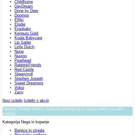
Childhome
DayDream
Done by Deer
Doomoo
Effiki
Elodie
Ergobaby
Kenguru Gold
Koala Babycare
Lip Satler
Little Dutch
Nuna
Nuuroo
Pearhead
Rabbit&Friends
Red Castle
Sleepytroll
Stephen Joseph
Sweet Dreamers
Voksi
Zazu
Novi izdelki
Izdelki v akciji
Sanjske otroške sobice, čudovita posteljnina in spalne vreče za vaše
malčke.
Kategorija Nega in kopanje
Banjice in stojala
Previjalne podloge