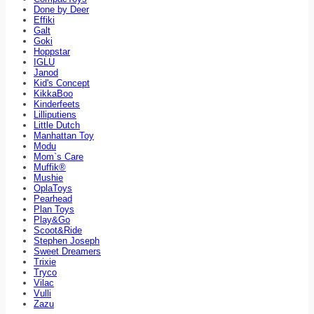
Done by Deer
Effiki
Galt
Goki
Hoppstar
IGLU
Janod
Kid's Concept
KikkaBoo
Kinderfeets
Lilliputiens
Little Dutch
Manhattan Toy
Modu
Mom`s Care
Muffik®
Mushie
OplaToys
Pearhead
Plan Toys
Play&Go
Scoot&Ride
Stephen Joseph
Sweet Dreamers
Trixie
Tryco
Vilac
Vulli
Zazu