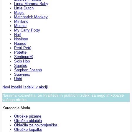
Linea Mamma Baby
Little Dutch
Magic
Matchstick Monkey
Miniland
Mushie
My Carry Potty
Naif
Nosiboo
Nuuroo
Petú Petú
Potette
Sentipure®
Skip Hop
Squitos
Stephen Joseph
Suavinex
Ubbi
Novi izdelki
Izdelki v akciji
Naravna kozmetika, ter kvalitetni in praktični izdelki za nego in kopanje
vašega otroka.
Kategorija Moda
Otroške pižame
Otroška oblačila
Oblačila za novorojenčka
Otroške kopalke