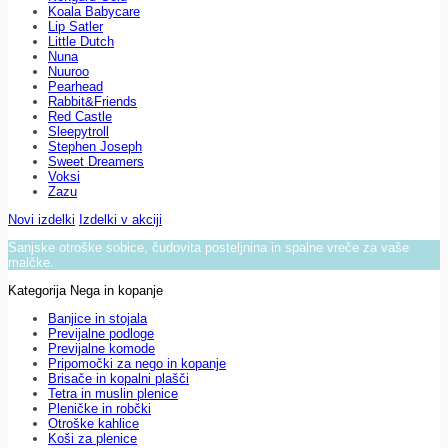
Koala Babycare
Lip Satler
Little Dutch
Nuna
Nuuroo
Pearhead
Rabbit&Friends
Red Castle
Sleepytroll
Stephen Joseph
Sweet Dreamers
Voksi
Zazu
Novi izdelki
Izdelki v akciji
Sanjske otroške sobice, čudovita posteljnina in spalne vreče za vaše
malčke.
Kategorija Nega in kopanje
Banjice in stojala
Previjalne podloge
Previjalne komode
Pripomočki za nego in kopanje
Brisače in kopalni plašči
Tetra in muslin plenice
Pleničke in robčki
Otroške kahlice
Koši za plenice