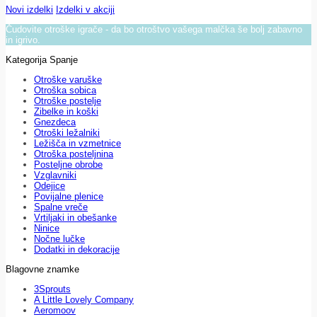
Novi izdelki
Izdelki v akciji
Čudovite otroške igrače - da bo otroštvo vašega malčka še bolj zabavno
in igrivo.
Kategorija Spanje
Otroške varuške
Otroška sobica
Otroške postelje
Zibelke in koški
Gnezdeca
Otroški ležalniki
Ležišča in vzmetnice
Otroška posteljnina
Posteljne obrobe
Vzglavniki
Odejice
Povijalne plenice
Spalne vreče
Vrtiljaki in obešanke
Ninice
Nočne lučke
Dodatki in dekoracije
Blagovne znamke
3Sprouts
A Little Lovely Company
Aeromoov