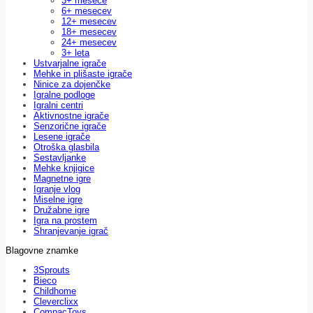
3+ mesece
6+ mesecev
12+ mesecev
18+ mesecev
24+ mesecev
3+ leta
Ustvarjalne igrače
Mehke in plišaste igrače
Ninice za dojenčke
Igralne podloge
Igralni centri
Aktivnostne igrače
Senzorične igrače
Lesene igrače
Otroška glasbila
Sestavljanke
Mehke knjigice
Magnetne igre
Igranje vlog
Miselne igre
Družabne igre
Igra na prostem
Shranjevanje igrač
Blagovne znamke
3Sprouts
Bieco
Childhome
Cleverclixx
CompacToys