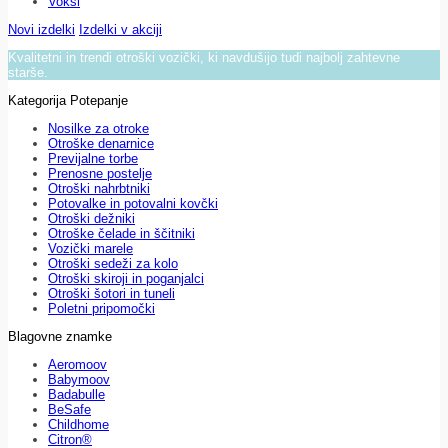
Voksi
Novi izdelki
Izdelki v akciji
Kvalitetni in trendi otroški vozički, ki navdušijo tudi najbolj zahtevne
starše.
Kategorija Potepanje
Nosilke za otroke
Otroške denarnice
Previjalne torbe
Prenosne postelje
Otroški nahrbtniki
Potovalke in potovalni kovčki
Otroški dežniki
Otroške čelade in ščitniki
Vozički marele
Otroški sedeži za kolo
Otroški skiroji in poganjalci
Otroški šotori in tuneli
Poletni pripomočki
Blagovne znamke
Aeromoov
Babymoov
Badabulle
BeSafe
Childhome
Citron®