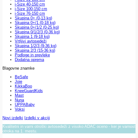
i-Size 40-150 cm
i-Size 100-150 cm
i-Size 76-150 cm
Skupina 0+ (0-13 kg)
Skupina 0+/1 (0-18 kg)
Skupina 0+/1/2 (0-25 kg)
Skupina 0/1/2/3 (0-36 kg)
Skupina 1 (9-18 kg)
Vrtljivi avtosedeži
Skupina 1/2/3 (9-36 kg)
Skupina 2/3 (15-36 kg)
Podloge in prevleke
Dodatna oprema
Blagovne znamke
BeSafe
Joie
KikkaBoo
KneeGuardKids
Mast
Nuna
UPPABaby
Voksi
Novi izdelki
Izdelki v akciji
Kvalitetni in varni otroški avtosedeži z visoko ADAC oceno - ker je varnost
otroka na 1. mestu.