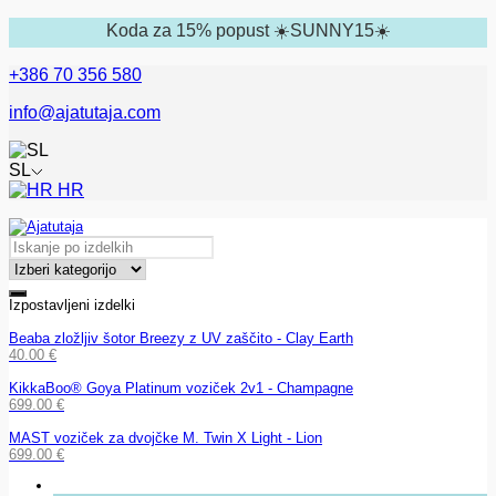
Koda za 15% popust ☀️SUNNY15☀️
+386 70 356 580
info@ajatutaja.com
SL
HR
Izpostavljeni izdelki
Beaba zložljiv šotor Breezy z UV zaščito - Clay Earth
40.00
€
KikkaBoo® Goya Platinum voziček 2v1 - Champagne
699.00
€
MAST voziček za dvojčke M. Twin X Light - Lion
699.00
€