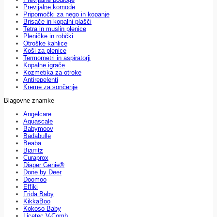
Previjalne komode
Pripomočki za nego in kopanje
Brisače in kopalni plašči
Tetra in muslin plenice
Pleničke in robčki
Otroške kahlice
Koši za plenice
Termometri in aspiratorji
Kopalne igrače
Kozmetika za otroke
Antirepelenti
Kreme za sončenje
Blagovne znamke
Angelcare
Aquascale
Babymoov
Badabulle
Beaba
Biarritz
Curaprox
Diaper Genie®
Done by Deer
Doomoo
Effiki
Frida Baby
KikkaBoo
Kokoso Baby
Licetec V-Comb