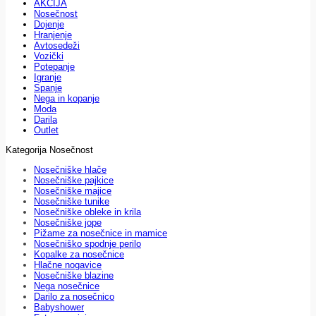
AKCIJA
Nosečnost
Dojenje
Hranjenje
Avtosedeži
Vozički
Potepanje
Igranje
Spanje
Nega in kopanje
Moda
Darila
Outlet
Kategorija Nosečnost
Nosečniške hlače
Nosečniške pajkice
Nosečniške majice
Nosečniške tunike
Nosečniške obleke in krila
Nosečniške jope
Pižame za nosečnice in mamice
Nosečniško spodnje perilo
Kopalke za nosečnice
Hlačne nogavice
Nosečniške blazine
Nega nosečnice
Darilo za nosečnico
Babyshower