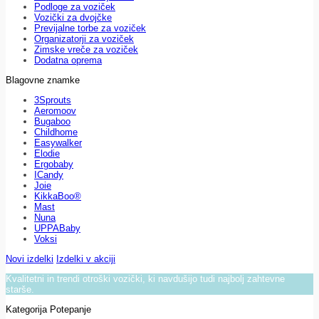
Podloge za voziček
Vozički za dvojčke
Previjalne torbe za voziček
Organizatorji za voziček
Zimske vreče za voziček
Dodatna oprema
Blagovne znamke
3Sprouts
Aeromoov
Bugaboo
Childhome
Easywalker
Elodie
Ergobaby
ICandy
Joie
KikkaBoo®
Mast
Nuna
UPPABaby
Voksi
Novi izdelki
Izdelki v akciji
Kvalitetni in trendi otroški vozički, ki navdušijo tudi najbolj zahtevne
starše.
Kategorija Potepanje