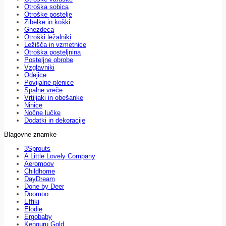
Otroška sobica
Otroške postelje
Zibelke in koški
Gnezdeca
Otroški ležalniki
Ležišča in vzmetnice
Otroška posteljnina
Posteljne obrobe
Vzglavniki
Odejice
Povijalne plenice
Spalne vreče
Vrtiljaki in obešanke
Ninice
Nočne lučke
Dodatki in dekoracije
Blagovne znamke
3Sprouts
A Little Lovely Company
Aeromoov
Childhome
DayDream
Done by Deer
Doomoo
Effiki
Elodie
Ergobaby
Kenguru Gold