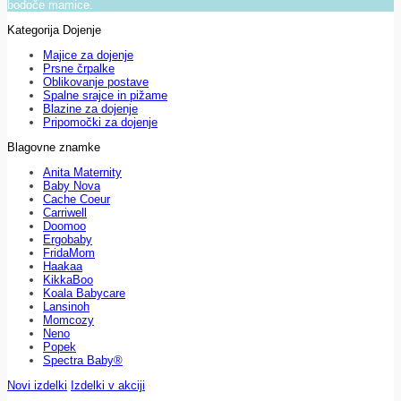
bodoče mamice.
Kategorija Dojenje
Majice za dojenje
Prsne črpalke
Oblikovanje postave
Spalne srajce in pižame
Blazine za dojenje
Pripomočki za dojenje
Blagovne znamke
Anita Maternity
Baby Nova
Cache Coeur
Carriwell
Doomoo
Ergobaby
FridaMom
Haakaa
KikkaBoo
Koala Babycare
Lansinoh
Momcozy
Neno
Popek
Spectra Baby®
Novi izdelki
Izdelki v akciji