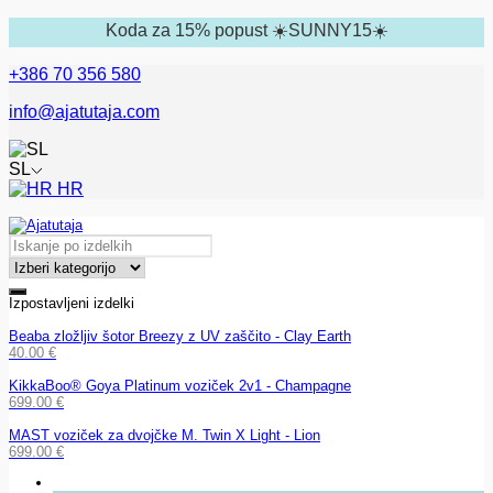
Koda za 15% popust ☀️SUNNY15☀️
+386 70 356 580
info@ajatutaja.com
SL
HR
Izpostavljeni izdelki
Beaba zložljiv šotor Breezy z UV zaščito - Clay Earth
40.00
€
KikkaBoo® Goya Platinum voziček 2v1 - Champagne
699.00
€
MAST voziček za dvojčke M. Twin X Light - Lion
699.00
€