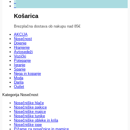
0
0
Košarica
Brezplačna dostava ob nakupu nad 85€
AKCIJA
Nosečnost
Dojenje
Hranjenje
Avtosedeži
Vozički
Potepanje
Igranje
Spanje
Nega in kopanje
Moda
Darila
Outlet
Kategorija Nosečnost
Nosečniške hlače
Nosečniške pajkice
Nosečniške majice
Nosečniške tunike
Nosečniške obleke in krila
Nosečniške jope
Pižame za nosečnice in mamice