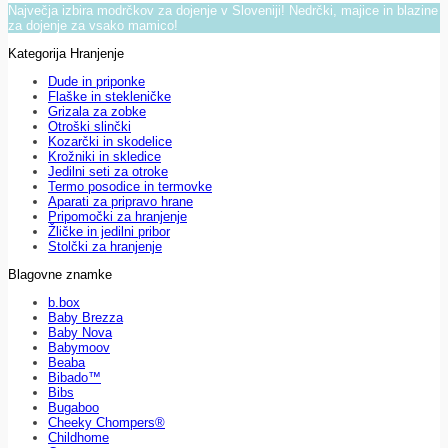
Največja izbira modrčkov za dojenje v Sloveniji! Nedrčki, majice in blazine
za dojenje za vsako mamico!
Kategorija Hranjenje
Dude in priponke
Flaške in stekleničke
Grizala za zobke
Otroški slinčki
Kozarčki in skodelice
Krožniki in skledice
Jedilni seti za otroke
Termo posodice in termovke
Aparati za pripravo hrane
Pripomočki za hranjenje
Žličke in jedilni pribor
Stolčki za hranjenje
Blagovne znamke
b.box
Baby Brezza
Baby Nova
Babymoov
Beaba
Bibado™
Bibs
Bugaboo
Cheeky Chompers®
Childhome