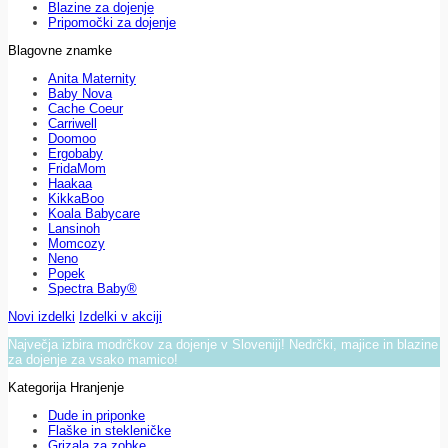
Blazine za dojenje
Pripomočki za dojenje
Blagovne znamke
Anita Maternity
Baby Nova
Cache Coeur
Carriwell
Doomoo
Ergobaby
FridaMom
Haakaa
KikkaBoo
Koala Babycare
Lansinoh
Momcozy
Neno
Popek
Spectra Baby®
Novi izdelki
Izdelki v akciji
Največja izbira modrčkov za dojenje v Sloveniji! Nedrčki, majice in blazine
za dojenje za vsako mamico!
Kategorija Hranjenje
Dude in priponke
Flaške in stekleničke
Grizala za zobke