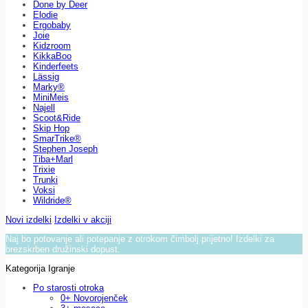
Done by Deer
Elodie
Ergobaby
Joie
Kidzroom
KikkaBoo
Kinderfeets
Lässig
Marky®
MiniMeis
Najell
Scoot&Ride
Skip Hop
SmarTrike®
Stephen Joseph
Tiba+Marl
Trixie
Trunki
Voksi
Wildride®
Novi izdelki
Izdelki v akciji
Naj bo potovanje ali potepanje z otrokom čimbolj prijetno! Izdelki za
brezskrben družinski dopust.
Kategorija Igranje
Po starosti otroka
0+ Novorojenček