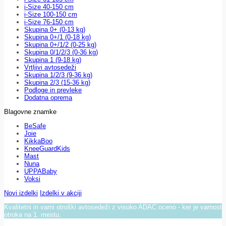
i-Size 40-150 cm
i-Size 100-150 cm
i-Size 76-150 cm
Skupina 0+ (0-13 kg)
Skupina 0+/1 (0-18 kg)
Skupina 0+/1/2 (0-25 kg)
Skupina 0/1/2/3 (0-36 kg)
Skupina 1 (9-18 kg)
Vrtljivi avtosedeži
Skupina 1/2/3 (9-36 kg)
Skupina 2/3 (15-36 kg)
Podloge in prevleke
Dodatna oprema
Blagovne znamke
BeSafe
Joie
KikkaBoo
KneeGuardKids
Mast
Nuna
UPPABaby
Voksi
Novi izdelki
Izdelki v akciji
Kvalitetni in varni otroški avtosedeži z visoko ADAC oceno - ker je varnost
otroka na 1. mestu.