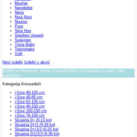
Mushie
Nanobébé
Neno
Noui Noui
Nuuroo
Pura
Skip Hop
Stephen Joseph
Suavinex
Trixie Baby
Twistshake
Vulli
Novi izdelki
Izdelki v akciji
Stolčki za hranjenje, slinčki in ostali pribor za hranjenje za vaše male
papavčke.
Kategorija Avtosedeži
i-Size 40-105 cm
i-Size 40-85 cm
i-Size 61-105 cm
i-Size 40-150 cm
i-Size 100-150 cm
i-Size 76-150 cm
Skupina 0+ (0-13 kg)
Skupina 0+/1 (0-18 kg)
Skupina 0+/1/2 (0-25 kg)
Skupina 0/1/2/3 (0-36 kg)