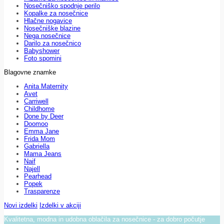
Nosečniško spodnje perilo
Kopalke za nosečnice
Hlačne nogavice
Nosečniške blazine
Nega nosečnice
Darilo za nosečnico
Babyshower
Foto spomini
Blagovne znamke
Anita Maternity
Avet
Carriwell
Childhome
Done by Deer
Doomoo
Emma Jane
Frida Mom
Gabriella
Mama Jeans
Naif
Najell
Pearhead
Popek
Trasparenze
Novi izdelki
Izdelki v akciji
Kvalitetna, modna in udobna oblačila za nosečnice - za dobro počutje