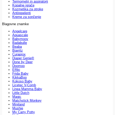
Termometri in aspiratorji
Kopalne igrače
Kozmetika za otroke
Antirepelenti
Kreme za sončenje
Blagovne znamke
Angelcare
Aquascale
Babymoov
Badabulle
Beaba
Biarritz
Curaprox
Diaper Genie®
Done by Deer
Doomoo
Effiki
Frida Baby
KikkaBoo
Kokoso Baby
Licetec V-Comb
Linea Mamma Baby
Little Dutch
Magic
Matchstick Monkey
Miniland
Mushie
My Carry Potty