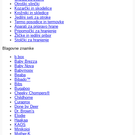
Otroški slinčki
Kozarčki in skodelice
Krožniki in skledice
Jedilni seti za otroke
Termo posodice in termovke
Aparati za pripravo hrane
Pripomočki za hranjenje
Žličke in jedilni pribor
Stolčki za hranjenje
Blagovne znamke
b.box
Baby Brezza
Baby Nova
Babymoov
Beaba
Bibado™
Bibs
Bugaboo
Cheeky Chompers®
Childhome
Curaprox
Done by Deer
Dr. Brown’s
Elodie
Haakaa
KAOS
Minikoioi
Mother-K