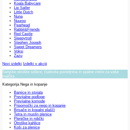
Koala Babycare
Lip Satler
Little Dutch
Nuna
Nuuroo
Pearhead
Rabbit&Friends
Red Castle
Sleepytroll
Stephen Joseph
Sweet Dreamers
Voksi
Zazu
Novi izdelki
Izdelki v akciji
Sanjske otroške sobice, čudovita posteljnina in spalne vreče za vaše
malčke.
Kategorija Nega in kopanje
Banjice in stojala
Previjalne podloge
Previjalne komode
Pripomočki za nego in kopanje
Brisače in kopalni plašči
Tetra in muslin plenice
Pleničke in robčki
Otroške kahlice
Koši za plenice