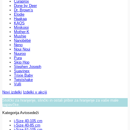
Curaprox
Done by Deer
Dr. Brown’s
Elodie
Haakaa
KAOS
Minikoioi
Mother-K
Mushie
Nanobébé
Neno
Noui Noui
Nuuroo
Pura
Skip Hop
Stephen Joseph
Suavinex
Trixie Baby
Twistshake
Vulli
Novi izdelki
Izdelki v akciji
Stolčki za hranjenje, slinčki in ostali pribor za hranjenje za vaše male
papavčke.
Kategorija Avtosedeži
i-Size 40-105 cm
i-Size 40-85 cm
i-Size 61-105 cm