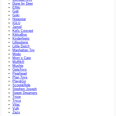
Done by Deer
Effiki
Galt
Goki
Hoppstar
IGLU
Janod
Kid's Concept
KikkaBoo
Kinderfeets
Lilliputiens
Little Dutch
Manhattan Toy
Modu
Mom`s Care
Muffik®
Mushie
OplaToys
Pearhead
Plan Toys
Play&Go
Scoot&Ride
Stephen Joseph
Sweet Dreamers
Trixie
Tryco
Vilac
Vulli
Zazu