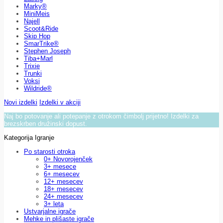
Marky®
MiniMeis
Najell
Scoot&Ride
Skip Hop
SmarTrike®
Stephen Joseph
Tiba+Marl
Trixie
Trunki
Voksi
Wildride®
Novi izdelki
Izdelki v akciji
Naj bo potovanje ali potepanje z otrokom čimbolj prijetno! Izdelki za
brezskrben družinski dopust.
Kategorija Igranje
Po starosti otroka
0+ Novorojenček
3+ mesece
6+ mesecev
12+ mesecev
18+ mesecev
24+ mesecev
3+ leta
Ustvarjalne igrače
Mehke in plišaste igrače