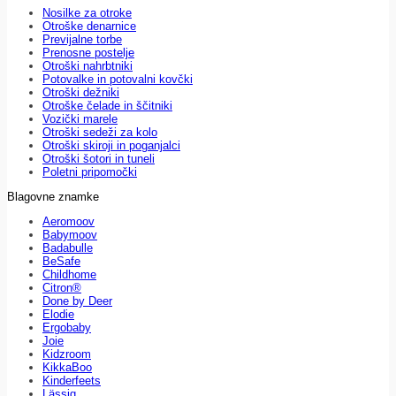
Nosilke za otroke
Otroške denarnice
Previjalne torbe
Prenosne postelje
Otroški nahrbtniki
Potovalke in potovalni kovčki
Otroški dežniki
Otroške čelade in ščitniki
Vozički marele
Otroški sedeži za kolo
Otroški skiroji in poganjalci
Otroški šotori in tuneli
Poletni pripomočki
Blagovne znamke
Aeromoov
Babymoov
Badabulle
BeSafe
Childhome
Citron®
Done by Deer
Elodie
Ergobaby
Joie
Kidzroom
KikkaBoo
Kinderfeets
Lässig