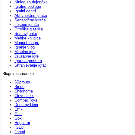
Ninice za dojenčke
Igralne podloge
Igralni centri
Aktivnostne igrače
Senzorične igrače
Lesene igrače
Otroška glasbila
Sestavljanke
Mehke knjigice
Magnetne igre
Igranje vlog
Miselne igre
Družabne igre
Igra na prostem
Shranjevanje igrač
Blagovne znamke
3Sprouts
Bieco
Childhome
Cleverclixx
CompacToys
Done by Deer
Effiki
Galt
Goki
Hoppstar
IGLU
Janod