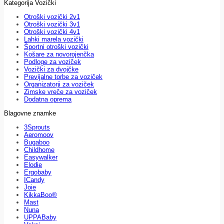
Kategorija Vozički
Otroški vozički 2v1
Otroški vozički 3v1
Otroški vozički 4v1
Lahki marela vozički
Športni otroški vozički
Košare za novorojenčka
Podloge za voziček
Vozički za dvojčke
Previjalne torbe za voziček
Organizatorji za voziček
Zimske vreče za voziček
Dodatna oprema
Blagovne znamke
3Sprouts
Aeromoov
Bugaboo
Childhome
Easywalker
Elodie
Ergobaby
ICandy
Joie
KikkaBoo®
Mast
Nuna
UPPABaby