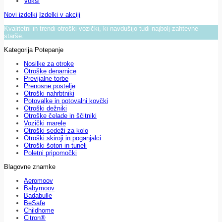
Voksi
Novi izdelki
Izdelki v akciji
Kvalitetni in trendi otroški vozički, ki navdušijo tudi najbolj zahtevne
starše.
Kategorija Potepanje
Nosilke za otroke
Otroške denarnice
Previjalne torbe
Prenosne postelje
Otroški nahrbtniki
Potovalke in potovalni kovčki
Otroški dežniki
Otroške čelade in ščitniki
Vozički marele
Otroški sedeži za kolo
Otroški skiroji in poganjalci
Otroški šotori in tuneli
Poletni pripomočki
Blagovne znamke
Aeromoov
Babymoov
Badabulle
BeSafe
Childhome
Citron®