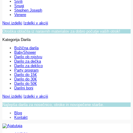
Sivili
Snugi
Stephen Joseph
Venere
Novi izdelki
Izdelki v akciji
Otroška oblačila iz naravnih materialov za dobro počutje vaših otrok!
Kategorija Darila
Božična darila
BabyShower
Darilo ob rojstvu
Darilo za dečka
Darilo za deklico
Party program
Darilo do 15€
Darilo do 30€
Darilo do 50€
Darilni boni
Novi izdelki
Izdelki v akciji
Najlepša darila za nosečnico, otroke in novopečene starše.
Blog
Kontakt