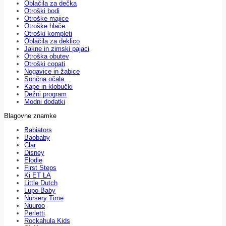
Oblačila za dečka
Otroški bodi
Otroške majice
Otroške hlače
Otroški kompleti
Oblačila za deklico
Jakne in zimski pajaci
Otroška obutev
Otroški copati
Nogavice in žabice
Sončna očala
Kape in klobučki
Dežni program
Modni dodatki
Blagovne znamke
Babiators
Baobaby
Clar
Disney
Elodie
First Steps
Ki ET LA
Little Dutch
Lupo Baby
Nursery Time
Nuuroo
Perletti
Rockahula Kids