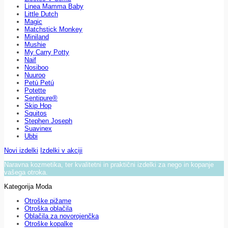
Linea Mamma Baby
Little Dutch
Magic
Matchstick Monkey
Miniland
Mushie
My Carry Potty
Naif
Nosiboo
Nuuroo
Petú Petú
Potette
Sentipure®
Skip Hop
Squitos
Stephen Joseph
Suavinex
Ubbi
Novi izdelki
Izdelki v akciji
Naravna kozmetika, ter kvalitetni in praktični izdelki za nego in kopanje
vašega otroka.
Kategorija Moda
Otroške pižame
Otroška oblačila
Oblačila za novorojenčka
Otroške kopalke