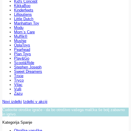
Kid's Concept
KikkaBoo
Kinderfeets
Lilliputiens
Little Dutch
Manhattan Toy
Modu
Mom`s Care
Muffik®
Mushie
OplaToys
Pearhead
Plan Toys
Play&Go
Scoot&Ride
Stephen Joseph
Sweet Dreamers
Trixie
Tryco
Vilac
Vulli
Zazu
Novi izdelki
Izdelki v akciji
Čudovite otroške igrače - da bo otroštvo vašega malčka še bolj zabavno
in igrivo.
Kategorija Spanje
Otroške varuške