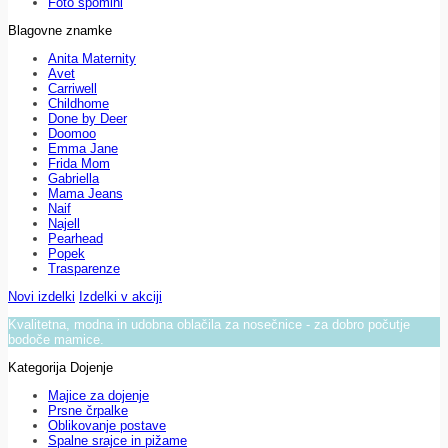
Foto spomini
Blagovne znamke
Anita Maternity
Avet
Carriwell
Childhome
Done by Deer
Doomoo
Emma Jane
Frida Mom
Gabriella
Mama Jeans
Naif
Najell
Pearhead
Popek
Trasparenze
Novi izdelki
Izdelki v akciji
Kvalitetna, modna in udobna oblačila za nosečnice - za dobro počutje
bodoče mamice.
Kategorija Dojenje
Majice za dojenje
Prsne črpalke
Oblikovanje postave
Spalne srajce in pižame