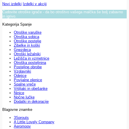
Novi izdelki
Izdelki v akciji
Čudovite otroške igrače - da bo otroštvo vašega malčka še bolj zabavno
in igrivo.
Kategorija Spanje
Otroške varuške
Otroška sobica
Otroške postelje
Zibelke in koški
Gnezdeca
Otroški ležalniki
Ležišča in vzmetnice
Otroška posteljnina
Posteljne obrobe
Vzglavniki
Odejice
Povijalne plenice
Spalne vreče
Vrtiljaki in obešanke
Ninice
Nočne lučke
Dodatki in dekoracije
Blagovne znamke
3Sprouts
A Little Lovely Company
Aeromoov