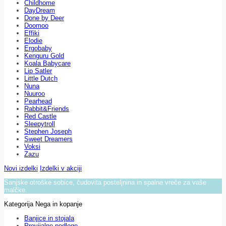
Childhome
DayDream
Done by Deer
Doomoo
Effiki
Elodie
Ergobaby
Kenguru Gold
Koala Babycare
Lip Satler
Little Dutch
Nuna
Nuuroo
Pearhead
Rabbit&Friends
Red Castle
Sleepytroll
Stephen Joseph
Sweet Dreamers
Voksi
Zazu
Novi izdelki
Izdelki v akciji
Sanjske otroške sobice, čudovita posteljnina in spalne vreče za vaše
malčke.
Kategorija Nega in kopanje
Banjice in stojala
Previjalne podloge