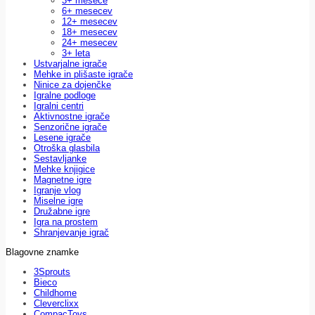
3+ mesece
6+ mesecev
12+ mesecev
18+ mesecev
24+ mesecev
3+ leta
Ustvarjalne igrače
Mehke in plišaste igrače
Ninice za dojenčke
Igralne podloge
Igralni centri
Aktivnostne igrače
Senzorične igrače
Lesene igrače
Otroška glasbila
Sestavljanke
Mehke knjigice
Magnetne igre
Igranje vlog
Miselne igre
Družabne igre
Igra na prostem
Shranjevanje igrač
Blagovne znamke
3Sprouts
Bieco
Childhome
Cleverclixx
CompacToys