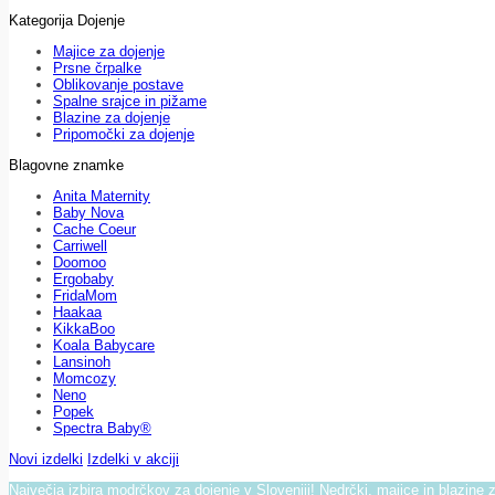
Kategorija Dojenje
Majice za dojenje
Prsne črpalke
Oblikovanje postave
Spalne srajce in pižame
Blazine za dojenje
Pripomočki za dojenje
Blagovne znamke
Anita Maternity
Baby Nova
Cache Coeur
Carriwell
Doomoo
Ergobaby
FridaMom
Haakaa
KikkaBoo
Koala Babycare
Lansinoh
Momcozy
Neno
Popek
Spectra Baby®
Novi izdelki
Izdelki v akciji
Največja izbira modrčkov za dojenje v Sloveniji! Nedrčki, majice in blazine