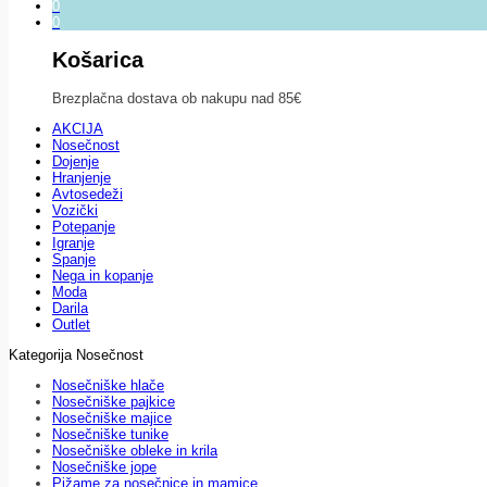
0
0
Košarica
Brezplačna dostava ob nakupu nad 85€
AKCIJA
Nosečnost
Dojenje
Hranjenje
Avtosedeži
Vozički
Potepanje
Igranje
Spanje
Nega in kopanje
Moda
Darila
Outlet
Kategorija Nosečnost
Nosečniške hlače
Nosečniške pajkice
Nosečniške majice
Nosečniške tunike
Nosečniške obleke in krila
Nosečniške jope
Pižame za nosečnice in mamice