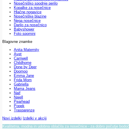
Nosečniško spodnje perilo
Kopalke za nosečnice
Hlačne nogavice
Nosečniške blazine
Nega nosečnice
Darilo za nosečnico
Babyshower
Foto spomini
Blagovne znamke
Anita Maternity
Avet
Carriwell
Childhome
Done by Deer
Doomoo
Emma Jane
Frida Mom
Gabriella
Mama Jeans
Naif
Najell
Pearhead
Popek
Trasparenze
Novi izdelki
Izdelki v akciji
Kvalitetna, modna in udobna oblačila za nosečnice - za dobro počutje bod