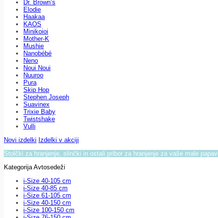
Dr. Brown’s
Elodie
Haakaa
KAOS
Minikoioi
Mother-K
Mushie
Nanobébé
Neno
Noui Noui
Nuuroo
Pura
Skip Hop
Stephen Joseph
Suavinex
Trixie Baby
Twistshake
Vulli
Novi izdelki
Izdelki v akciji
Stolčki za hranjenje, slinčki in ostali pribor za hranjenje za vaše male papa
Kategorija Avtosedeži
i-Size 40-105 cm
i-Size 40-85 cm
i-Size 61-105 cm
i-Size 40-150 cm
i-Size 100-150 cm
i-Size 76-150 cm