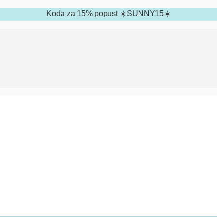
Koda za 15% popust ☀️SUNNY15☀️