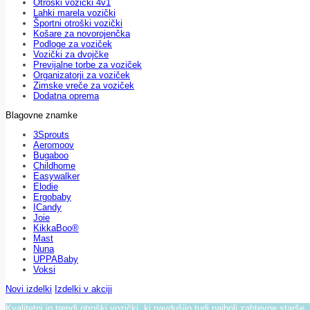
Otroški vozički 4v1
Lahki marela vozički
Športni otroški vozički
Košare za novorojenčka
Podloge za voziček
Vozički za dvojčke
Previjalne torbe za voziček
Organizatorji za voziček
Zimske vreče za voziček
Dodatna oprema
Blagovne znamke
3Sprouts
Aeromoov
Bugaboo
Childhome
Easywalker
Elodie
Ergobaby
ICandy
Joie
KikkaBoo®
Mast
Nuna
UPPABaby
Voksi
Novi izdelki
Izdelki v akciji
Kvalitetni in trendi otroški vozički, ki navdušijo tudi najbolj zahtevne starše.