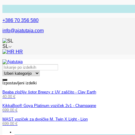
+386 70 356 580
info@ajatutaja.com
SL
HR
Izpostavljeni izdelki
Beaba zložljiv šotor Breezy z UV zaščito - Clay Earth
40.00
€
KikkaBoo® Goya Platinum voziček 2v1 - Champagne
699.00
€
MAST voziček za dvojčke M. Twin X Light - Lion
699.00
€