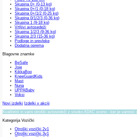
Skupina 0+ (0-13 kg)
Skupina 0+/1 (0-18 kg)
Skupina 0+/1/2 (0-25 kg)
Skupina 0/1/2/3 (0-36 kg)
Skupina 1 (9-18 kg)
Vrtljivi avtosedeži
Skupina 1/2/3 (9-36 kg)
Skupina 2/3 (15-36 kg)
Podloge in prevleke
Dodatna oprema
Blagovne znamke
BeSafe
Joie
KikkaBoo
KneeGuardKids
Mast
Nuna
UPPABaby
Voksi
Novi izdelki
Izdelki v akciji
Kvalitetni in varni otroški avtosedeži z visoko ADAC oceno - ker je varnost 
Kategorija Vozički
Otroški vozički 2v1
Otroški vozički 3v1