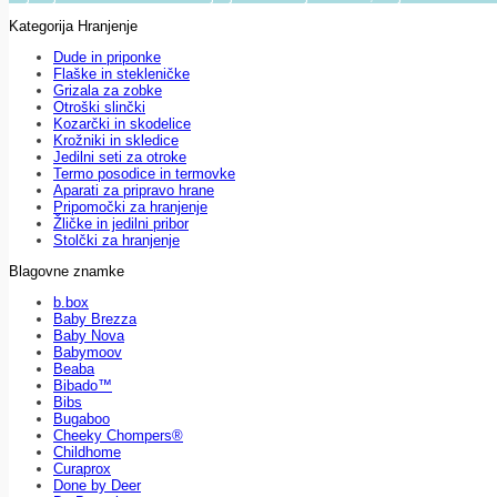
Kategorija Hranjenje
Dude in priponke
Flaške in stekleničke
Grizala za zobke
Otroški slinčki
Kozarčki in skodelice
Krožniki in skledice
Jedilni seti za otroke
Termo posodice in termovke
Aparati za pripravo hrane
Pripomočki za hranjenje
Žličke in jedilni pribor
Stolčki za hranjenje
Blagovne znamke
b.box
Baby Brezza
Baby Nova
Babymoov
Beaba
Bibado™
Bibs
Bugaboo
Cheeky Chompers®
Childhome
Curaprox
Done by Deer