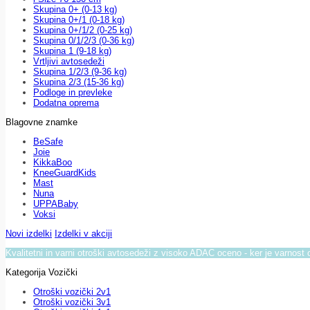
Skupina 0+ (0-13 kg)
Skupina 0+/1 (0-18 kg)
Skupina 0+/1/2 (0-25 kg)
Skupina 0/1/2/3 (0-36 kg)
Skupina 1 (9-18 kg)
Vrtljivi avtosedeži
Skupina 1/2/3 (9-36 kg)
Skupina 2/3 (15-36 kg)
Podloge in prevleke
Dodatna oprema
Blagovne znamke
BeSafe
Joie
KikkaBoo
KneeGuardKids
Mast
Nuna
UPPABaby
Voksi
Novi izdelki
Izdelki v akciji
Kvalitetni in varni otroški avtosedeži z visoko ADAC oceno - ker je varnost 
Kategorija Vozički
Otroški vozički 2v1
Otroški vozički 3v1