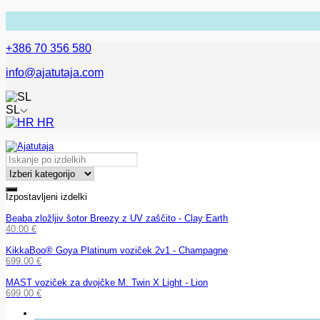
+386 70 356 580
info@ajatutaja.com
SL
HR
Izpostavljeni izdelki
Beaba zložljiv šotor Breezy z UV zaščito - Clay Earth
40.00
€
KikkaBoo® Goya Platinum voziček 2v1 - Champagne
699.00
€
MAST voziček za dvojčke M. Twin X Light - Lion
699.00
€