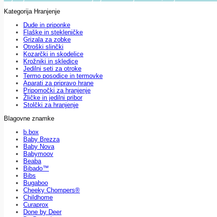
Kategorija Hranjenje
Dude in priponke
Flaške in stekleničke
Grizala za zobke
Otroški slinčki
Kozarčki in skodelice
Krožniki in skledice
Jedilni seti za otroke
Termo posodice in termovke
Aparati za pripravo hrane
Pripomočki za hranjenje
Žličke in jedilni pribor
Stolčki za hranjenje
Blagovne znamke
b.box
Baby Brezza
Baby Nova
Babymoov
Beaba
Bibado™
Bibs
Bugaboo
Cheeky Chompers®
Childhome
Curaprox
Done by Deer