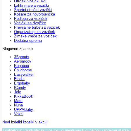
Otroški vozički 4v1
Lahki marela vozički
Športni otroški vozički
Košare za novorojenčka
Podloge za voziček
Vozički za dvojčke
Previjalne torbe za voziček
Organizatorji za voziček
Zimske vreče za voziček
Dodatna oprema
Blagovne znamke
3Sprouts
Aeromoov
Bugaboo
Childhome
Easywalker
Elodie
Ergobaby
ICandy
Joie
KikkaBoo®
Mast
Nuna
UPPABaby
Voksi
Novi izdelki
Izdelki v akciji
Kvalitetni in trendi otroški vozički, ki navdušijo tudi najbolj zahtevne starše.