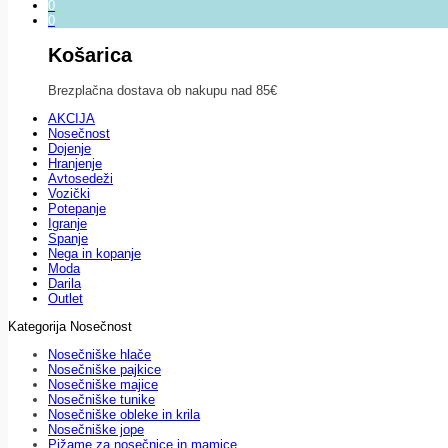
0
0
Košarica
Brezplačna dostava ob nakupu nad 85€
AKCIJA
Nosečnost
Dojenje
Hranjenje
Avtosedeži
Vozički
Potepanje
Igranje
Spanje
Nega in kopanje
Moda
Darila
Outlet
Kategorija Nosečnost
Nosečniške hlače
Nosečniške pajkice
Nosečniške majice
Nosečniške tunike
Nosečniške obleke in krila
Nosečniške jope
Pižame za nosečnice in mamice