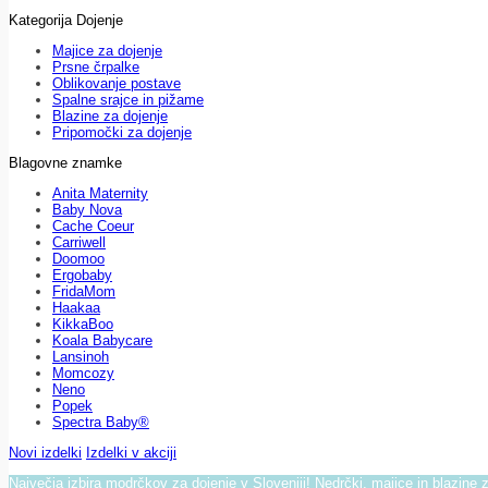
Kategorija Dojenje
Majice za dojenje
Prsne črpalke
Oblikovanje postave
Spalne srajce in pižame
Blazine za dojenje
Pripomočki za dojenje
Blagovne znamke
Anita Maternity
Baby Nova
Cache Coeur
Carriwell
Doomoo
Ergobaby
FridaMom
Haakaa
KikkaBoo
Koala Babycare
Lansinoh
Momcozy
Neno
Popek
Spectra Baby®
Novi izdelki
Izdelki v akciji
Največja izbira modrčkov za dojenje v Sloveniji! Nedrčki, majice in blazine