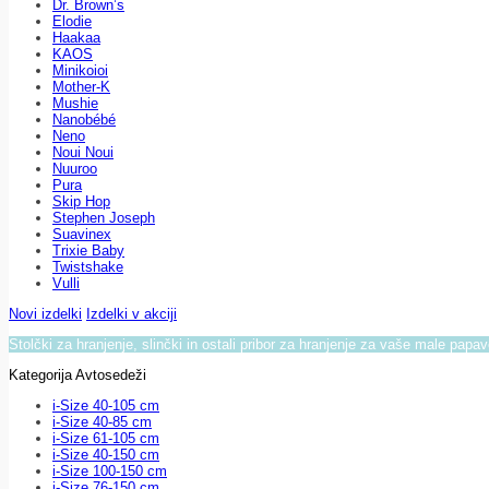
Dr. Brown’s
Elodie
Haakaa
KAOS
Minikoioi
Mother-K
Mushie
Nanobébé
Neno
Noui Noui
Nuuroo
Pura
Skip Hop
Stephen Joseph
Suavinex
Trixie Baby
Twistshake
Vulli
Novi izdelki
Izdelki v akciji
Stolčki za hranjenje, slinčki in ostali pribor za hranjenje za vaše male papa
Kategorija Avtosedeži
i-Size 40-105 cm
i-Size 40-85 cm
i-Size 61-105 cm
i-Size 40-150 cm
i-Size 100-150 cm
i-Size 76-150 cm