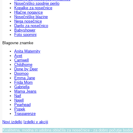
Nosečniško spodnje perilo
Kopalke za nosečnice
Hlačne nogavice
Nosečniške blazine
Nega nosečnice
Darilo za nosečnico
Babyshower
Foto spomini
Blagovne znamke
Anita Maternity
Avet
Carriwell
Childhome
Done by Deer
Doomoo
Emma Jane
Frida Mom
Gabriella
Mama Jeans
Naif
Najell
Pearhead
Popek
Trasparenze
Novi izdelki
Izdelki v akciji
Kvalitetna, modna in udobna oblačila za nosečnice - za dobro počutje bod