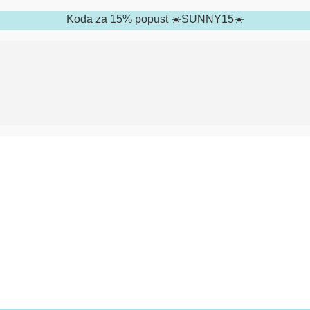
Koda za 15% popust ☀️SUNNY15☀️