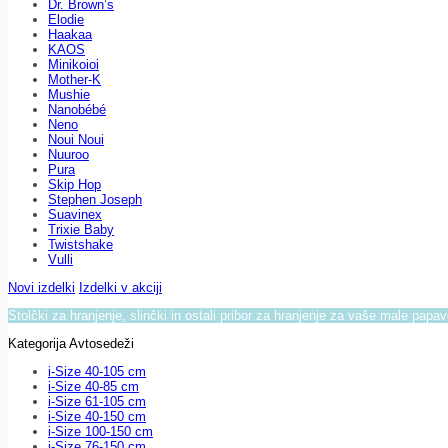
Dr. Brown’s
Elodie
Haakaa
KAOS
Minikoioi
Mother-K
Mushie
Nanobébé
Neno
Noui Noui
Nuuroo
Pura
Skip Hop
Stephen Joseph
Suavinex
Trixie Baby
Twistshake
Vulli
Novi izdelki
Izdelki v akciji
Stolčki za hranjenje, slinčki in ostali pribor za hranjenje za vaše male papa
Kategorija Avtosedeži
i-Size 40-105 cm
i-Size 40-85 cm
i-Size 61-105 cm
i-Size 40-150 cm
i-Size 100-150 cm
i-Size 76-150 cm