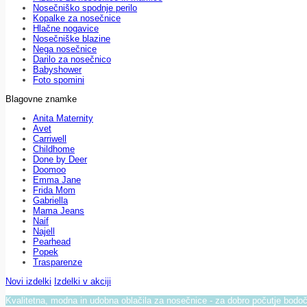
Nosečniško spodnje perilo
Kopalke za nosečnice
Hlačne nogavice
Nosečniške blazine
Nega nosečnice
Darilo za nosečnico
Babyshower
Foto spomini
Blagovne znamke
Anita Maternity
Avet
Carriwell
Childhome
Done by Deer
Doomoo
Emma Jane
Frida Mom
Gabriella
Mama Jeans
Naif
Najell
Pearhead
Popek
Trasparenze
Novi izdelki
Izdelki v akciji
Kvalitetna, modna in udobna oblačila za nosečnice - za dobro počutje bod