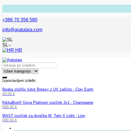
+386 70 356 580
info@ajatutaja.com
SL
HR
Izpostavljeni izdelki
Beaba zložljiv šotor Breezy z UV zaščito - Clay Earth
40.00
€
KikkaBoo® Goya Platinum voziček 2v1 - Champagne
699.00
€
MAST voziček za dvojčke M. Twin X Light - Lion
699.00
€