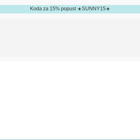
Koda za 15% popust ☀️SUNNY15☀️