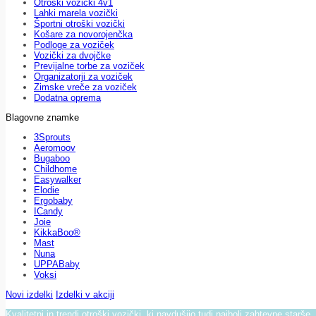
Otroški vozički 4v1
Lahki marela vozički
Športni otroški vozički
Košare za novorojenčka
Podloge za voziček
Vozički za dvojčke
Previjalne torbe za voziček
Organizatorji za voziček
Zimske vreče za voziček
Dodatna oprema
Blagovne znamke
3Sprouts
Aeromoov
Bugaboo
Childhome
Easywalker
Elodie
Ergobaby
ICandy
Joie
KikkaBoo®
Mast
Nuna
UPPABaby
Voksi
Novi izdelki
Izdelki v akciji
Kvalitetni in trendi otroški vozički, ki navdušijo tudi najbolj zahtevne starše.