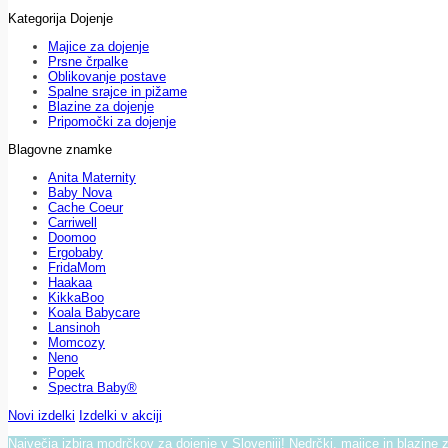
Kategorija Dojenje
Majice za dojenje
Prsne črpalke
Oblikovanje postave
Spalne srajce in pižame
Blazine za dojenje
Pripomočki za dojenje
Blagovne znamke
Anita Maternity
Baby Nova
Cache Coeur
Carriwell
Doomoo
Ergobaby
FridaMom
Haakaa
KikkaBoo
Koala Babycare
Lansinoh
Momcozy
Neno
Popek
Spectra Baby®
Novi izdelki
Izdelki v akciji
Največja izbira modrčkov za dojenje v Sloveniji! Nedrčki, majice in blazine