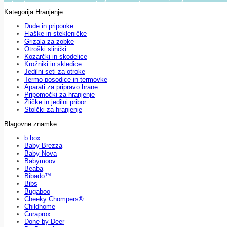
Kategorija Hranjenje
Dude in priponke
Flaške in stekleničke
Grizala za zobke
Otroški slinčki
Kozarčki in skodelice
Krožniki in skledice
Jedilni seti za otroke
Termo posodice in termovke
Aparati za pripravo hrane
Pripomočki za hranjenje
Žličke in jedilni pribor
Stolčki za hranjenje
Blagovne znamke
b.box
Baby Brezza
Baby Nova
Babymoov
Beaba
Bibado™
Bibs
Bugaboo
Cheeky Chompers®
Childhome
Curaprox
Done by Deer