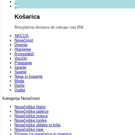
0
0
Košarica
Brezplačna dostava ob nakupu nad 85€
AKCIJA
Nosečnost
Dojenje
Hranjenje
Avtosedeži
Vozički
Potepanje
Igranje
Spanje
Nega in kopanje
Moda
Darila
Outlet
Kategorija Nosečnost
Nosečniške hlače
Nosečniške pajkice
Nosečniške majice
Nosečniške tunike
Nosečniške obleke in krila
Nosečniške jope
Pižame za nosečnice in mamice