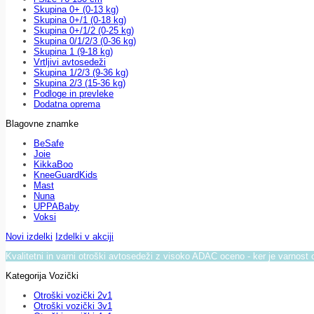
Skupina 0+ (0-13 kg)
Skupina 0+/1 (0-18 kg)
Skupina 0+/1/2 (0-25 kg)
Skupina 0/1/2/3 (0-36 kg)
Skupina 1 (9-18 kg)
Vrtljivi avtosedeži
Skupina 1/2/3 (9-36 kg)
Skupina 2/3 (15-36 kg)
Podloge in prevleke
Dodatna oprema
Blagovne znamke
BeSafe
Joie
KikkaBoo
KneeGuardKids
Mast
Nuna
UPPABaby
Voksi
Novi izdelki
Izdelki v akciji
Kvalitetni in varni otroški avtosedeži z visoko ADAC oceno - ker je varnost 
Kategorija Vozički
Otroški vozički 2v1
Otroški vozički 3v1