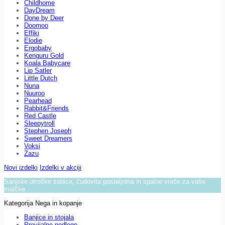
Childhome
DayDream
Done by Deer
Doomoo
Effiki
Elodie
Ergobaby
Kenguru Gold
Koala Babycare
Lip Satler
Little Dutch
Nuna
Nuuroo
Pearhead
Rabbit&Friends
Red Castle
Sleepytroll
Stephen Joseph
Sweet Dreamers
Voksi
Zazu
Novi izdelki
Izdelki v akciji
Sanjske otroške sobice, čudovita posteljnina in spalne vreče za vaše
malčke.
Kategorija Nega in kopanje
Banjice in stojala
Previjalne podloge