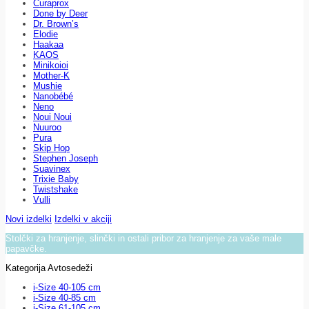
Curaprox
Done by Deer
Dr. Brown’s
Elodie
Haakaa
KAOS
Minikoioi
Mother-K
Mushie
Nanobébé
Neno
Noui Noui
Nuuroo
Pura
Skip Hop
Stephen Joseph
Suavinex
Trixie Baby
Twistshake
Vulli
Novi izdelki
Izdelki v akciji
Stolčki za hranjenje, slinčki in ostali pribor za hranjenje za vaše male
papavčke.
Kategorija Avtosedeži
i-Size 40-105 cm
i-Size 40-85 cm
i-Size 61-105 cm