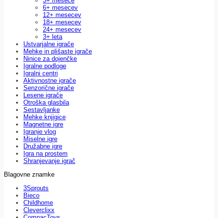
3+ mesece
6+ mesecev
12+ mesecev
18+ mesecev
24+ mesecev
3+ leta
Ustvarjalne igrače
Mehke in plišaste igrače
Ninice za dojenčke
Igralne podloge
Igralni centri
Aktivnostne igrače
Senzorične igrače
Lesene igrače
Otroška glasbila
Sestavljanke
Mehke knjigice
Magnetne igre
Igranje vlog
Miselne igre
Družabne igre
Igra na prostem
Shranjevanje igrač
Blagovne znamke
3Sprouts
Bieco
Childhome
Cleverclixx
CompacToys