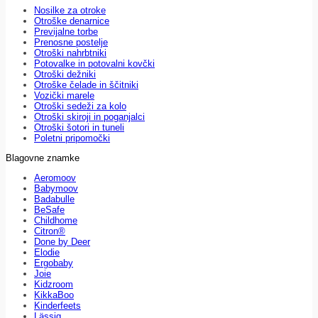
Nosilke za otroke
Otroške denarnice
Previjalne torbe
Prenosne postelje
Otroški nahrbtniki
Potovalke in potovalni kovčki
Otroški dežniki
Otroške čelade in ščitniki
Vozički marele
Otroški sedeži za kolo
Otroški skiroji in poganjalci
Otroški šotori in tuneli
Poletni pripomočki
Blagovne znamke
Aeromoov
Babymoov
Badabulle
BeSafe
Childhome
Citron®
Done by Deer
Elodie
Ergobaby
Joie
Kidzroom
KikkaBoo
Kinderfeets
Lässig