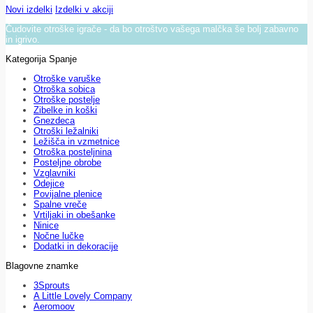
Novi izdelki
Izdelki v akciji
Čudovite otroške igrače - da bo otroštvo vašega malčka še bolj zabavno
in igrivo.
Kategorija Spanje
Otroške varuške
Otroška sobica
Otroške postelje
Zibelke in koški
Gnezdeca
Otroški ležalniki
Ležišča in vzmetnice
Otroška posteljnina
Posteljne obrobe
Vzglavniki
Odejice
Povijalne plenice
Spalne vreče
Vrtiljaki in obešanke
Ninice
Nočne lučke
Dodatki in dekoracije
Blagovne znamke
3Sprouts
A Little Lovely Company
Aeromoov