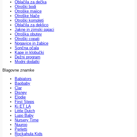
Oblačila za dečka
Otroški bodi
Otroške majice
Otroške hlače
Otroški kompleti
Oblačila za deklico
Jakne in zimski pajaci
Otroška obutev
Otroški copati
Nogavice in žabice
Sončna očala
Kape in klobučki
Dežni program
Modni dodatki
Blagovne znamke
Babiators
Baobaby
Clar
Disney
Elodie
First Steps
Ki ET LA
Little Dutch
Lupo Baby
Nursery Time
Nuuroo
Perletti
Rockahula Kids