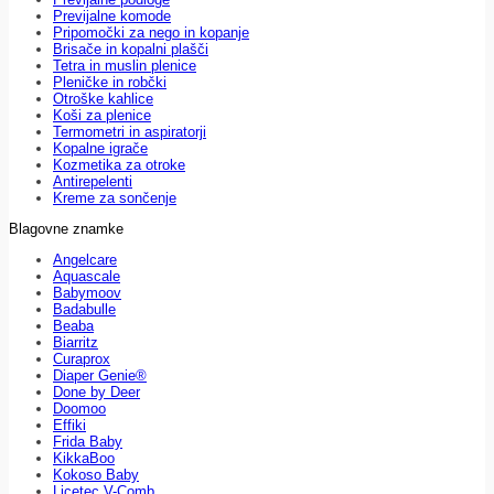
Previjalne komode
Pripomočki za nego in kopanje
Brisače in kopalni plašči
Tetra in muslin plenice
Pleničke in robčki
Otroške kahlice
Koši za plenice
Termometri in aspiratorji
Kopalne igrače
Kozmetika za otroke
Antirepelenti
Kreme za sončenje
Blagovne znamke
Angelcare
Aquascale
Babymoov
Badabulle
Beaba
Biarritz
Curaprox
Diaper Genie®
Done by Deer
Doomoo
Effiki
Frida Baby
KikkaBoo
Kokoso Baby
Licetec V-Comb