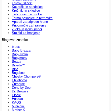
Otroški slinčki
Kozarčki in skodelice
Krožniki in skledice
Jedilni seti za otroke
Termo posodice in termovke
Aparati za pripravo hrane
Pripomočki za hranjenje
Žličke in jedilni pribor
Stolčki za hranjenje
Blagovne znamke
b.box
Baby Brezza
Baby Nova
Babymoov
Beaba
Bibado™
Bibs
Bugaboo
Cheeky Chompers®
Childhome
Curaprox
Done by Deer
Dr. Brown’s
Elodie
Haakaa
KAOS
Minikoioi
Mother-K