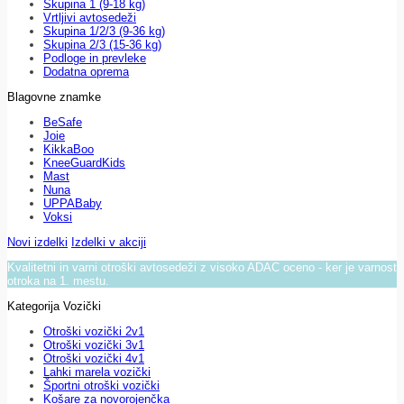
Skupina 1 (9-18 kg)
Vrtljivi avtosedeži
Skupina 1/2/3 (9-36 kg)
Skupina 2/3 (15-36 kg)
Podloge in prevleke
Dodatna oprema
Blagovne znamke
BeSafe
Joie
KikkaBoo
KneeGuardKids
Mast
Nuna
UPPABaby
Voksi
Novi izdelki
Izdelki v akciji
Kvalitetni in varni otroški avtosedeži z visoko ADAC oceno - ker je varnost
otroka na 1. mestu.
Kategorija Vozički
Otroški vozički 2v1
Otroški vozički 3v1
Otroški vozički 4v1
Lahki marela vozički
Športni otroški vozički
Košare za novorojenčka