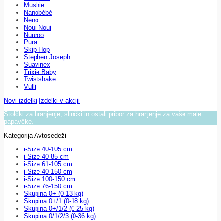
Mushie
Nanobébé
Neno
Noui Noui
Nuuroo
Pura
Skip Hop
Stephen Joseph
Suavinex
Trixie Baby
Twistshake
Vulli
Novi izdelki
Izdelki v akciji
Stolčki za hranjenje, slinčki in ostali pribor za hranjenje za vaše male
papavčke.
Kategorija Avtosedeži
i-Size 40-105 cm
i-Size 40-85 cm
i-Size 61-105 cm
i-Size 40-150 cm
i-Size 100-150 cm
i-Size 76-150 cm
Skupina 0+ (0-13 kg)
Skupina 0+/1 (0-18 kg)
Skupina 0+/1/2 (0-25 kg)
Skupina 0/1/2/3 (0-36 kg)