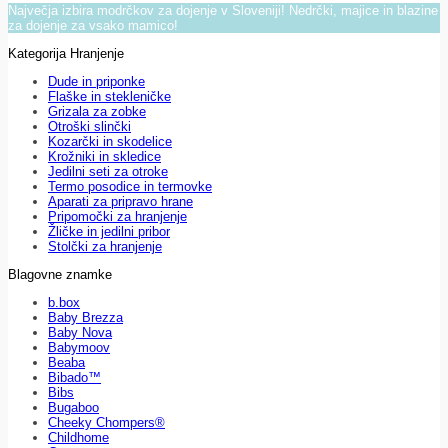
Največja izbira modrčkov za dojenje v Sloveniji! Nedrčki, majice in blazine
za dojenje za vsako mamico!
Kategorija Hranjenje
Dude in priponke
Flaške in stekleničke
Grizala za zobke
Otroški slinčki
Kozarčki in skodelice
Krožniki in skledice
Jedilni seti za otroke
Termo posodice in termovke
Aparati za pripravo hrane
Pripomočki za hranjenje
Žličke in jedilni pribor
Stolčki za hranjenje
Blagovne znamke
b.box
Baby Brezza
Baby Nova
Babymoov
Beaba
Bibado™
Bibs
Bugaboo
Cheeky Chompers®
Childhome