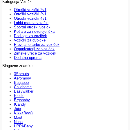
Kategorija Vozički
Otroški vozički 2v1
Otroški vozički 3v1
Otroški vozički 4v1
Lahki marela vozički
Športni otroški vozički
Košare za novorojenčka
Podloge za voziček
Vozički za dvojčke
Previjalne torbe za voziček
Organizatorji za voziček
Zimske vreče za voziček
Dodatna oprema
Blagovne znamke
3Sprouts
Aeromoov
Bugaboo
Childhome
Easywalker
Elodie
Ergobaby
ICandy
Joie
KikkaBoo®
Mast
Nuna
UPPABaby