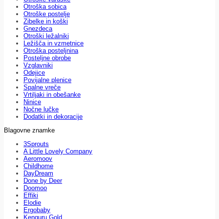
Otroška sobica
Otroške postelje
Zibelke in koški
Gnezdeca
Otroški ležalniki
Ležišča in vzmetnice
Otroška posteljnina
Posteljne obrobe
Vzglavniki
Odejice
Povijalne plenice
Spalne vreče
Vrtiljaki in obešanke
Ninice
Nočne lučke
Dodatki in dekoracije
Blagovne znamke
3Sprouts
A Little Lovely Company
Aeromoov
Childhome
DayDream
Done by Deer
Doomoo
Effiki
Elodie
Ergobaby
Kenguru Gold