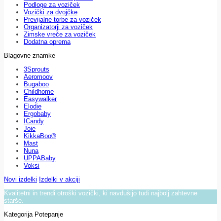
Podloge za voziček
Vozički za dvojčke
Previjalne torbe za voziček
Organizatorji za voziček
Zimske vreče za voziček
Dodatna oprema
Blagovne znamke
3Sprouts
Aeromoov
Bugaboo
Childhome
Easywalker
Elodie
Ergobaby
ICandy
Joie
KikkaBoo®
Mast
Nuna
UPPABaby
Voksi
Novi izdelki
Izdelki v akciji
Kvalitetni in trendi otroški vozički, ki navdušijo tudi najbolj zahtevne
starše.
Kategorija Potepanje