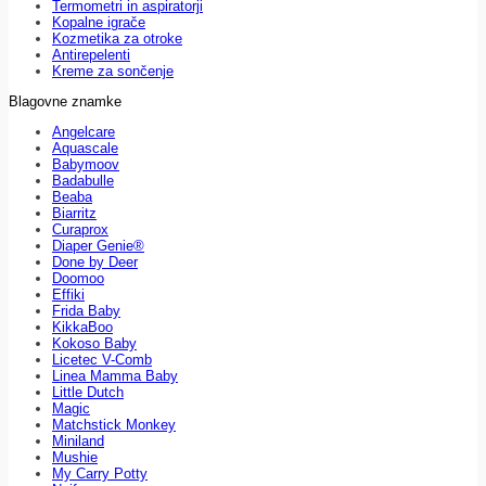
Termometri in aspiratorji
Kopalne igrače
Kozmetika za otroke
Antirepelenti
Kreme za sončenje
Blagovne znamke
Angelcare
Aquascale
Babymoov
Badabulle
Beaba
Biarritz
Curaprox
Diaper Genie®
Done by Deer
Doomoo
Effiki
Frida Baby
KikkaBoo
Kokoso Baby
Licetec V-Comb
Linea Mamma Baby
Little Dutch
Magic
Matchstick Monkey
Miniland
Mushie
My Carry Potty