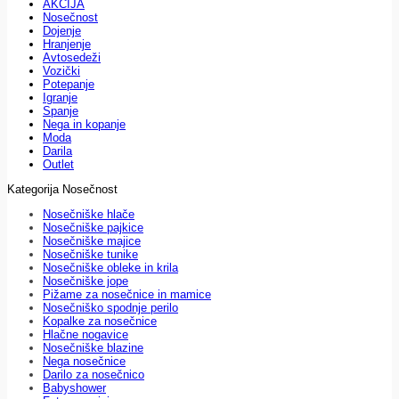
AKCIJA
Nosečnost
Dojenje
Hranjenje
Avtosedeži
Vozički
Potepanje
Igranje
Spanje
Nega in kopanje
Moda
Darila
Outlet
Kategorija Nosečnost
Nosečniške hlače
Nosečniške pajkice
Nosečniške majice
Nosečniške tunike
Nosečniške obleke in krila
Nosečniške jope
Pižame za nosečnice in mamice
Nosečniško spodnje perilo
Kopalke za nosečnice
Hlačne nogavice
Nosečniške blazine
Nega nosečnice
Darilo za nosečnico
Babyshower