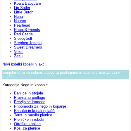
Koala Babycare
Lip Satler
Little Dutch
Nuna
Nuuroo
Pearhead
Rabbit&Friends
Red Castle
Sleepytroll
Stephen Joseph
Sweet Dreamers
Voksi
Zazu
Novi izdelki
Izdelki v akciji
Sanjske otroške sobice, čudovita posteljnina in spalne vreče za vaše
malčke.
Kategorija Nega in kopanje
Banjice in stojala
Previjalne podloge
Previjalne komode
Pripomočki za nego in kopanje
Brisače in kopalni plašči
Tetra in muslin plenice
Pleničke in robčki
Otroške kahlice
Koši za plenice