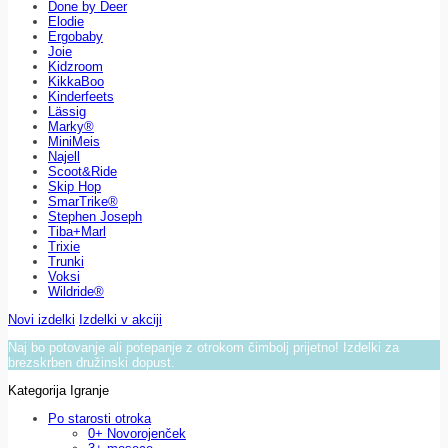
Done by Deer
Elodie
Ergobaby
Joie
Kidzroom
KikkaBoo
Kinderfeets
Lässig
Marky®
MiniMeis
Najell
Scoot&Ride
Skip Hop
SmarTrike®
Stephen Joseph
Tiba+Marl
Trixie
Trunki
Voksi
Wildride®
Novi izdelki
Izdelki v akciji
Naj bo potovanje ali potepanje z otrokom čimbolj prijetno! Izdelki za
brezskrben družinski dopust.
Kategorija Igranje
Po starosti otroka
0+ Novorojenček