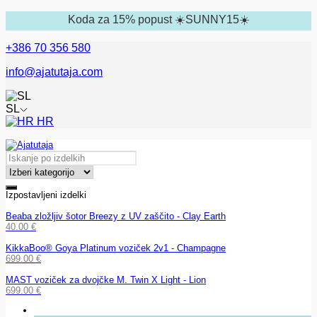
Koda za 15% popust ☀️SUNNY15☀️
+386 70 356 580
info@ajatutaja.com
SL
HR
Izpostavljeni izdelki
Beaba zložljiv šotor Breezy z UV zaščito - Clay Earth
40.00
€
KikkaBoo® Goya Platinum voziček 2v1 - Champagne
699.00
€
MAST voziček za dvojčke M. Twin X Light - Lion
699.00
€