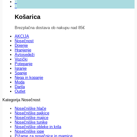
0
0
Košarica
Brezplačna dostava ob nakupu nad 85€
AKCIJA
Nosečnost
Dojenje
Hranjenje
Avtosedeži
Vozički
Potepanje
Igranje
Spanje
Nega in kopanje
Moda
Darila
Outlet
Kategorija Nosečnost
Nosečniške hlače
Nosečniške pajkice
Nosečniške majice
Nosečniške tunike
Nosečniške obleke in krila
Nosečniške jope
Pižame za nosečnice in mamice