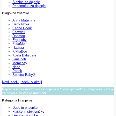
Blazine za dojenje
Pripomočki za dojenje
Blagovne znamke
Anita Maternity
Baby Nova
Cache Coeur
Carriwell
Doomoo
Ergobaby
FridaMom
Haakaa
KikkaBoo
Koala Babycare
Lansinoh
Momcozy
Neno
Popek
Spectra Baby®
Novi izdelki
Izdelki v akciji
Največja izbira modrčkov za dojenje v Sloveniji! Nedrčki, majice in blazine
za dojenje za vsako mamico!
Kategorija Hranjenje
Dude in priponke
Flaške in stekleničke
Grizala za zobke