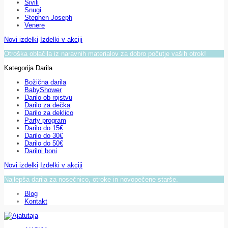
Sivili
Snugi
Stephen Joseph
Venere
Novi izdelki
Izdelki v akciji
Otroška oblačila iz naravnih materialov za dobro počutje vaših otrok!
Kategorija Darila
Božična darila
BabyShower
Darilo ob rojstvu
Darilo za dečka
Darilo za deklico
Party program
Darilo do 15€
Darilo do 30€
Darilo do 50€
Darilni boni
Novi izdelki
Izdelki v akciji
Najlepša darila za nosečnico, otroke in novopečene starše.
Blog
Kontakt