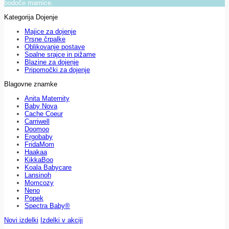
bodoče mamice.
Kategorija Dojenje
Majice za dojenje
Prsne črpalke
Oblikovanje postave
Spalne srajce in pižame
Blazine za dojenje
Pripomočki za dojenje
Blagovne znamke
Anita Maternity
Baby Nova
Cache Coeur
Carriwell
Doomoo
Ergobaby
FridaMom
Haakaa
KikkaBoo
Koala Babycare
Lansinoh
Momcozy
Neno
Popek
Spectra Baby®
Novi izdelki
Izdelki v akciji