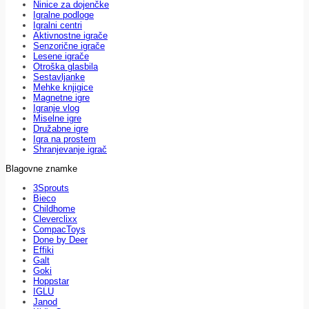
Ninice za dojenčke
Igralne podloge
Igralni centri
Aktivnostne igrače
Senzorične igrače
Lesene igrače
Otroška glasbila
Sestavljanke
Mehke knjigice
Magnetne igre
Igranje vlog
Miselne igre
Družabne igre
Igra na prostem
Shranjevanje igrač
Blagovne znamke
3Sprouts
Bieco
Childhome
Cleverclixx
CompacToys
Done by Deer
Effiki
Galt
Goki
Hoppstar
IGLU
Janod