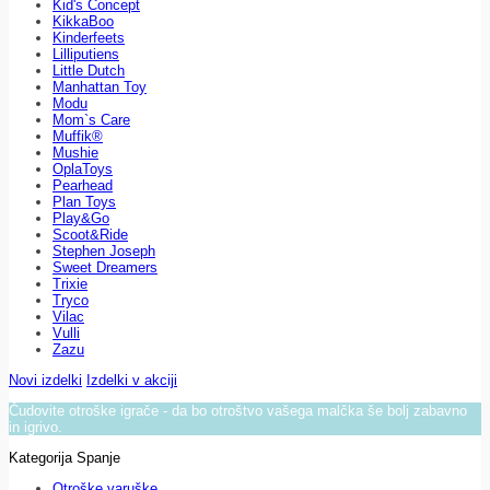
Kid's Concept
KikkaBoo
Kinderfeets
Lilliputiens
Little Dutch
Manhattan Toy
Modu
Mom`s Care
Muffik®
Mushie
OplaToys
Pearhead
Plan Toys
Play&Go
Scoot&Ride
Stephen Joseph
Sweet Dreamers
Trixie
Tryco
Vilac
Vulli
Zazu
Novi izdelki
Izdelki v akciji
Čudovite otroške igrače - da bo otroštvo vašega malčka še bolj zabavno
in igrivo.
Kategorija Spanje
Otroške varuške