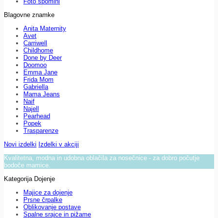
Foto spomini
Blagovne znamke
Anita Maternity
Avet
Carriwell
Childhome
Done by Deer
Doomoo
Emma Jane
Frida Mom
Gabriella
Mama Jeans
Naif
Najell
Pearhead
Popek
Trasparenze
Novi izdelki
Izdelki v akciji
Kvalitetna, modna in udobna oblačila za nosečnice - za dobro počutje
bodoče mamice.
Kategorija Dojenje
Majice za dojenje
Prsne črpalke
Oblikovanje postave
Spalne srajce in pižame