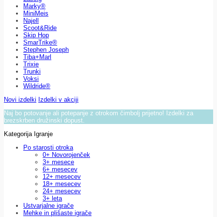
Marky®
MiniMeis
Najell
Scoot&Ride
Skip Hop
SmarTrike®
Stephen Joseph
Tiba+Marl
Trixie
Trunki
Voksi
Wildride®
Novi izdelki
Izdelki v akciji
Naj bo potovanje ali potepanje z otrokom čimbolj prijetno! Izdelki za
brezskrben družinski dopust.
Kategorija Igranje
Po starosti otroka
0+ Novorojenček
3+ mesece
6+ mesecev
12+ mesecev
18+ mesecev
24+ mesecev
3+ leta
Ustvarjalne igrače
Mehke in plišaste igrače