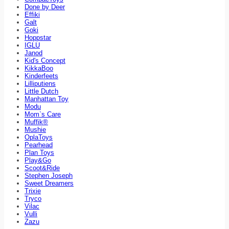
Done by Deer
Effiki
Galt
Goki
Hoppstar
IGLU
Janod
Kid's Concept
KikkaBoo
Kinderfeets
Lilliputiens
Little Dutch
Manhattan Toy
Modu
Mom`s Care
Muffik®
Mushie
OplaToys
Pearhead
Plan Toys
Play&Go
Scoot&Ride
Stephen Joseph
Sweet Dreamers
Trixie
Tryco
Vilac
Vulli
Zazu