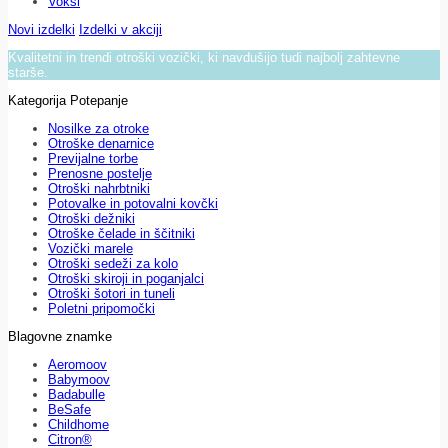
Voksi
Novi izdelki
Izdelki v akciji
Kvalitetni in trendi otroški vozički, ki navdušijo tudi najbolj zahtevne
starše.
Kategorija Potepanje
Nosilke za otroke
Otroške denarnice
Previjalne torbe
Prenosne postelje
Otroški nahrbtniki
Potovalke in potovalni kovčki
Otroški dežniki
Otroške čelade in ščitniki
Vozički marele
Otroški sedeži za kolo
Otroški skiroji in poganjalci
Otroški šotori in tuneli
Poletni pripomočki
Blagovne znamke
Aeromoov
Babymoov
Badabulle
BeSafe
Childhome
Citron®