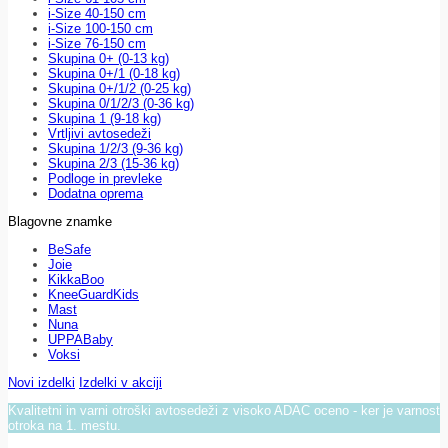
i-Size 40-150 cm
i-Size 100-150 cm
i-Size 76-150 cm
Skupina 0+ (0-13 kg)
Skupina 0+/1 (0-18 kg)
Skupina 0+/1/2 (0-25 kg)
Skupina 0/1/2/3 (0-36 kg)
Skupina 1 (9-18 kg)
Vrtljivi avtosedeži
Skupina 1/2/3 (9-36 kg)
Skupina 2/3 (15-36 kg)
Podloge in prevleke
Dodatna oprema
Blagovne znamke
BeSafe
Joie
KikkaBoo
KneeGuardKids
Mast
Nuna
UPPABaby
Voksi
Novi izdelki
Izdelki v akciji
Kvalitetni in varni otroški avtosedeži z visoko ADAC oceno - ker je varnost
otroka na 1. mestu.