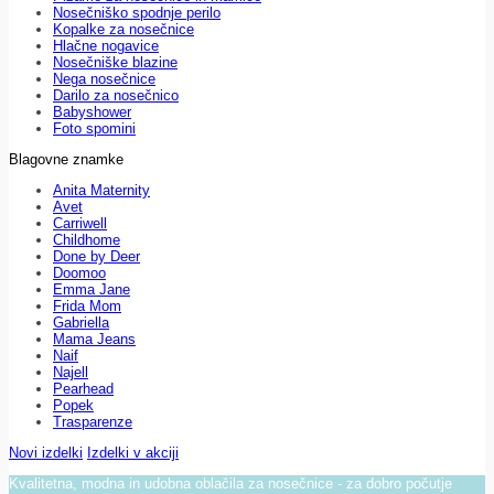
Nosečniško spodnje perilo
Kopalke za nosečnice
Hlačne nogavice
Nosečniške blazine
Nega nosečnice
Darilo za nosečnico
Babyshower
Foto spomini
Blagovne znamke
Anita Maternity
Avet
Carriwell
Childhome
Done by Deer
Doomoo
Emma Jane
Frida Mom
Gabriella
Mama Jeans
Naif
Najell
Pearhead
Popek
Trasparenze
Novi izdelki
Izdelki v akciji
Kvalitetna, modna in udobna oblačila za nosečnice - za dobro počutje