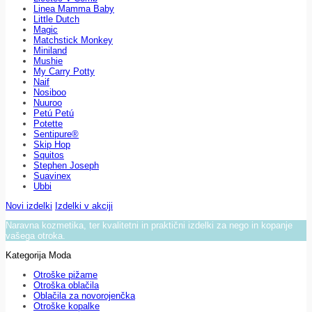
Linea Mamma Baby
Little Dutch
Magic
Matchstick Monkey
Miniland
Mushie
My Carry Potty
Naif
Nosiboo
Nuuroo
Petú Petú
Potette
Sentipure®
Skip Hop
Squitos
Stephen Joseph
Suavinex
Ubbi
Novi izdelki
Izdelki v akciji
Naravna kozmetika, ter kvalitetni in praktični izdelki za nego in kopanje
vašega otroka.
Kategorija Moda
Otroške pižame
Otroška oblačila
Oblačila za novorojenčka
Otroške kopalke