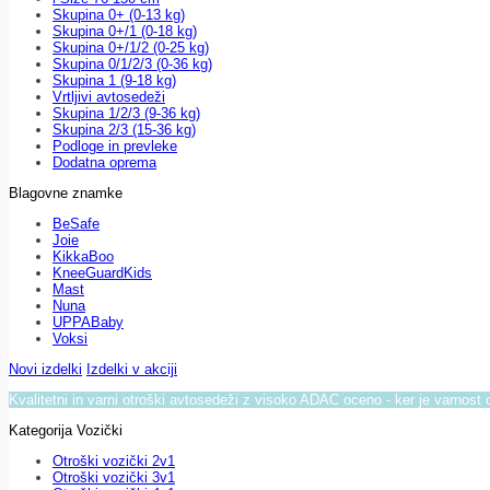
Skupina 0+ (0-13 kg)
Skupina 0+/1 (0-18 kg)
Skupina 0+/1/2 (0-25 kg)
Skupina 0/1/2/3 (0-36 kg)
Skupina 1 (9-18 kg)
Vrtljivi avtosedeži
Skupina 1/2/3 (9-36 kg)
Skupina 2/3 (15-36 kg)
Podloge in prevleke
Dodatna oprema
Blagovne znamke
BeSafe
Joie
KikkaBoo
KneeGuardKids
Mast
Nuna
UPPABaby
Voksi
Novi izdelki
Izdelki v akciji
Kvalitetni in varni otroški avtosedeži z visoko ADAC oceno - ker je varnost 
Kategorija Vozički
Otroški vozički 2v1
Otroški vozički 3v1