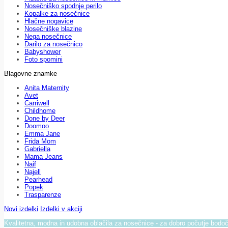
Nosečniško spodnje perilo
Kopalke za nosečnice
Hlačne nogavice
Nosečniške blazine
Nega nosečnice
Darilo za nosečnico
Babyshower
Foto spomini
Blagovne znamke
Anita Maternity
Avet
Carriwell
Childhome
Done by Deer
Doomoo
Emma Jane
Frida Mom
Gabriella
Mama Jeans
Naif
Najell
Pearhead
Popek
Trasparenze
Novi izdelki
Izdelki v akciji
Kvalitetna, modna in udobna oblačila za nosečnice - za dobro počutje bod