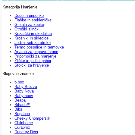
Kategorija Hranjenje
Dude in priponke
Flaške in stekleničke
Grizala za zobke
Otroški slinčki
Kozarčki in skodelice
Krožniki in skledice
Jedilni seti za otroke
Termo posodice in termovke
Aparati za pripravo hrane
Pripomočki za hranjenje
Žličke in jedilni pribor
Stolčki za hranjenje
Blagovne znamke
b.box
Baby Brezza
Baby Nova
Babymoov
Beaba
Bibado™
Bibs
Bugaboo
Cheeky Chompers®
Childhome
Curaprox
Done by Deer