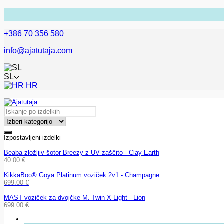
+386 70 356 580
info@ajatutaja.com
SL
HR
Izpostavljeni izdelki
Beaba zložljiv šotor Breezy z UV zaščito - Clay Earth
40.00
€
KikkaBoo® Goya Platinum voziček 2v1 - Champagne
699.00
€
MAST voziček za dvojčke M. Twin X Light - Lion
699.00
€