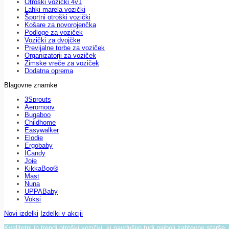
Otroški vozički 4v1
Lahki marela vozički
Športni otroški vozički
Košare za novorojenčka
Podloge za voziček
Vozički za dvojčke
Previjalne torbe za voziček
Organizatorji za voziček
Zimske vreče za voziček
Dodatna oprema
Blagovne znamke
3Sprouts
Aeromoov
Bugaboo
Childhome
Easywalker
Elodie
Ergobaby
ICandy
Joie
KikkaBoo®
Mast
Nuna
UPPABaby
Voksi
Novi izdelki
Izdelki v akciji
Kvalitetni in trendi otroški vozički, ki navdušijo tudi najbolj zahtevne starše.