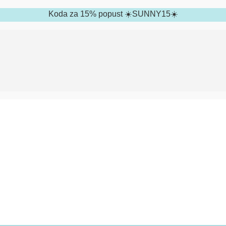
Koda za 15% popust ☀️SUNNY15☀️