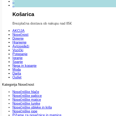
0
0
Košarica
Brezplačna dostava ob nakupu nad 85€
AKCIJA
Nosečnost
Dojenje
Hranjenje
Avtosedeži
Vozički
Potepanje
Igranje
Spanje
Nega in kopanje
Moda
Darila
Outlet
Kategorija Nosečnost
Nosečniške hlače
Nosečniške pajkice
Nosečniške majice
Nosečniške tunike
Nosečniške obleke in krila
Nosečniške jope
Pižame za nosečnice in mamice