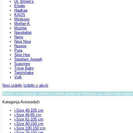
Dr. Brown’s
Elodie
Haakaa
KAOS
Minikoioi
Mother-K
Mushie
Nanobébé
Neno
Noui Noui
Nuuroo
Pura
Skip Hop
Stephen Joseph
Suavinex
Trixie Baby
Twistshake
Vulli
Novi izdelki
Izdelki v akciji
Stolčki za hranjenje, slinčki in ostali pribor za hranjenje za vaše male papa
Kategorija Avtosedeži
i-Size 40-105 cm
i-Size 40-85 cm
i-Size 61-105 cm
i-Size 40-150 cm
i-Size 100-150 cm
i-Size 76-150 cm