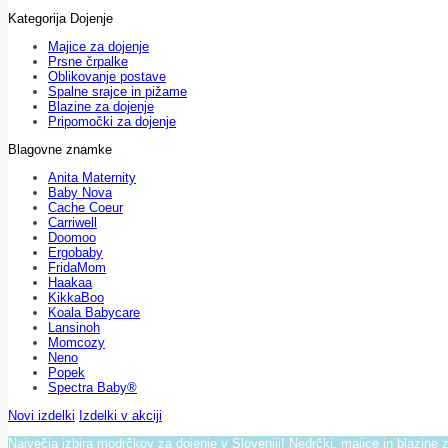
Kategorija Dojenje
Majice za dojenje
Prsne črpalke
Oblikovanje postave
Spalne srajce in pižame
Blazine za dojenje
Pripomočki za dojenje
Blagovne znamke
Anita Maternity
Baby Nova
Cache Coeur
Carriwell
Doomoo
Ergobaby
FridaMom
Haakaa
KikkaBoo
Koala Babycare
Lansinoh
Momcozy
Neno
Popek
Spectra Baby®
Novi izdelki
Izdelki v akciji
Največja izbira modrčkov za dojenje v Sloveniji! Nedrčki, majice in blazine