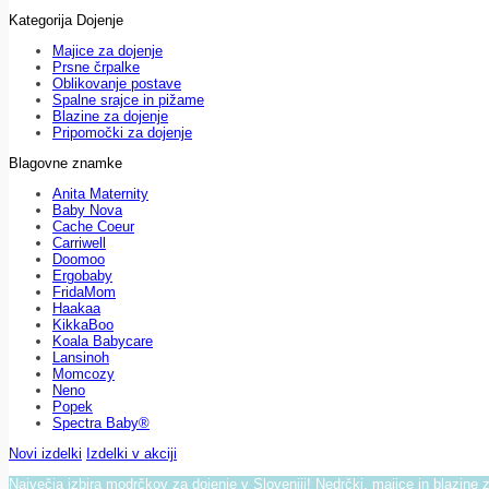
Kategorija Dojenje
Majice za dojenje
Prsne črpalke
Oblikovanje postave
Spalne srajce in pižame
Blazine za dojenje
Pripomočki za dojenje
Blagovne znamke
Anita Maternity
Baby Nova
Cache Coeur
Carriwell
Doomoo
Ergobaby
FridaMom
Haakaa
KikkaBoo
Koala Babycare
Lansinoh
Momcozy
Neno
Popek
Spectra Baby®
Novi izdelki
Izdelki v akciji
Največja izbira modrčkov za dojenje v Sloveniji! Nedrčki, majice in blazine