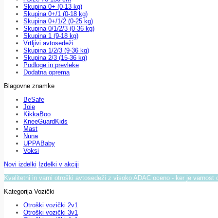
Skupina 0+ (0-13 kg)
Skupina 0+/1 (0-18 kg)
Skupina 0+/1/2 (0-25 kg)
Skupina 0/1/2/3 (0-36 kg)
Skupina 1 (9-18 kg)
Vrtljivi avtosedeži
Skupina 1/2/3 (9-36 kg)
Skupina 2/3 (15-36 kg)
Podloge in prevleke
Dodatna oprema
Blagovne znamke
BeSafe
Joie
KikkaBoo
KneeGuardKids
Mast
Nuna
UPPABaby
Voksi
Novi izdelki
Izdelki v akciji
Kvalitetni in varni otroški avtosedeži z visoko ADAC oceno - ker je varnost 
Kategorija Vozički
Otroški vozički 2v1
Otroški vozički 3v1