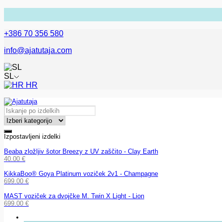
+386 70 356 580
info@ajatutaja.com
SL
HR
Izpostavljeni izdelki
Beaba zložljiv šotor Breezy z UV zaščito - Clay Earth
40.00
€
KikkaBoo® Goya Platinum voziček 2v1 - Champagne
699.00
€
MAST voziček za dvojčke M. Twin X Light - Lion
699.00
€