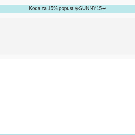
Koda za 15% popust ☀️SUNNY15☀️