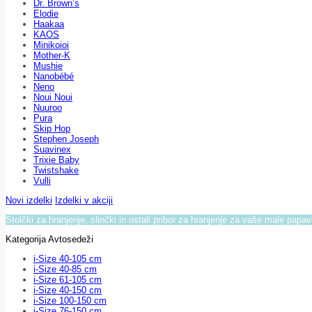
Dr. Brown’s
Elodie
Haakaa
KAOS
Minikoioi
Mother-K
Mushie
Nanobébé
Neno
Noui Noui
Nuuroo
Pura
Skip Hop
Stephen Joseph
Suavinex
Trixie Baby
Twistshake
Vulli
Novi izdelki
Izdelki v akciji
Stolčki za hranjenje, slinčki in ostali pribor za hranjenje za vaše male papa
Kategorija Avtosedeži
i-Size 40-105 cm
i-Size 40-85 cm
i-Size 61-105 cm
i-Size 40-150 cm
i-Size 100-150 cm
i-Size 76-150 cm