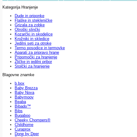
Kategorija Hranjenje
Dude in priponke
Flaške in stekleničke
Grizala za zobke
Otroški slinčki
Kozarčki in skodelice
Krožniki in skledice
Jedilni seti za otroke
Termo posodice in termovke
Aparati za pripravo hrane
Pripomočki za hranjenje
Žličke in jedilni pribor
Stolčki za hranjenje
Blagovne znamke
b.box
Baby Brezza
Baby Nova
Babymoov
Beaba
Bibado™
Bibs
Bugaboo
Cheeky Chompers®
Childhome
Curaprox
Done by Deer