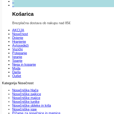
0
0
Košarica
Brezplačna dostava ob nakupu nad 85€
AKCIJA
Nosečnost
Dojenje
Hranjenje
Avtosedeži
Vozički
Potepanje
Igranje
Spanje
Nega in kopanje
Moda
Darila
Outlet
Kategorija Nosečnost
Nosečniške hlače
Nosečniške pajkice
Nosečniške majice
Nosečniške tunike
Nosečniške obleke in krila
Nosečniške jope
Pižame za nosečnice in mamice