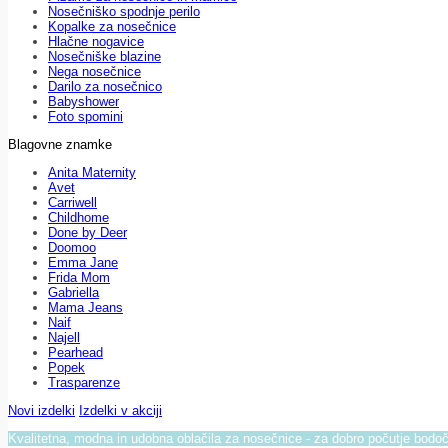
Nosečniško spodnje perilo
Kopalke za nosečnice
Hlačne nogavice
Nosečniške blazine
Nega nosečnice
Darilo za nosečnico
Babyshower
Foto spomini
Blagovne znamke
Anita Maternity
Avet
Carriwell
Childhome
Done by Deer
Doomoo
Emma Jane
Frida Mom
Gabriella
Mama Jeans
Naif
Najell
Pearhead
Popek
Trasparenze
Novi izdelki
Izdelki v akciji
Kvalitetna, modna in udobna oblačila za nosečnice - za dobro počutje bod