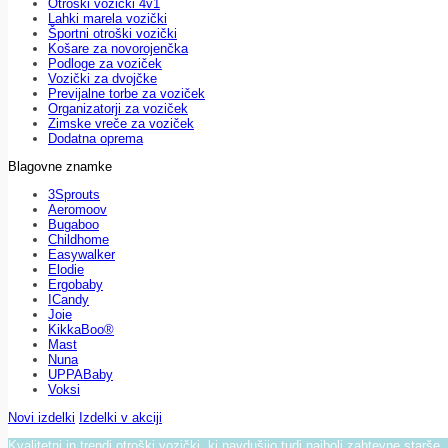
Otroški vozički 4v1
Lahki marela vozički
Športni otroški vozički
Košare za novorojenčka
Podloge za voziček
Vozički za dvojčke
Previjalne torbe za voziček
Organizatorji za voziček
Zimske vreče za voziček
Dodatna oprema
Blagovne znamke
3Sprouts
Aeromoov
Bugaboo
Childhome
Easywalker
Elodie
Ergobaby
ICandy
Joie
KikkaBoo®
Mast
Nuna
UPPABaby
Voksi
Novi izdelki
Izdelki v akciji
Kvalitetni in trendi otroški vozički, ki navdušijo tudi najbolj zahtevne starše.