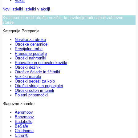
Voksi
Novi izdelki
Izdelki v akciji
Kvalitetni in trendi otroški vozički, ki navdušijo tudi najbolj zahtevne
starše.
Kategorija Potepanje
Nosilke za otroke
Otroške denarnice
Previjalne torbe
Prenosne postelje
Otroški nahrbtniki
Potovalke in potovalni kovčki
Otroški dežniki
Otroške čelade in ščitniki
Vozički marele
Otroški sedeži za kolo
Otroški skiroji in poganjalci
Otroški šotori in tuneli
Poletni pripomočki
Blagovne znamke
Aeromoov
Babymoov
Badabulle
BeSafe
Childhome
Citron®