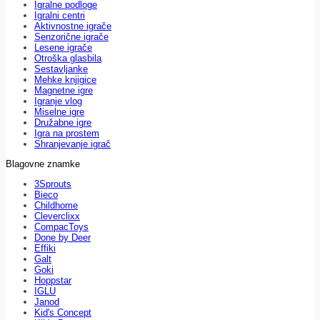
Igralne podloge
Igralni centri
Aktivnostne igrače
Senzorične igrače
Lesene igrače
Otroška glasbila
Sestavljanke
Mehke knjigice
Magnetne igre
Igranje vlog
Miselne igre
Družabne igre
Igra na prostem
Shranjevanje igrač
Blagovne znamke
3Sprouts
Bieco
Childhome
Cleverclixx
CompacToys
Done by Deer
Effiki
Galt
Goki
Hoppstar
IGLU
Janod
Kid's Concept