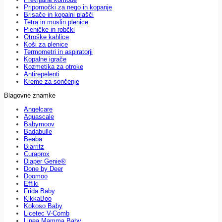
Pripomočki za nego in kopanje
Brisače in kopalni plašči
Tetra in muslin plenice
Pleničke in robčki
Otroške kahlice
Koši za plenice
Termometri in aspiratorji
Kopalne igrače
Kozmetika za otroke
Antirepelenti
Kreme za sončenje
Blagovne znamke
Angelcare
Aquascale
Babymoov
Badabulle
Beaba
Biarritz
Curaprox
Diaper Genie®
Done by Deer
Doomoo
Effiki
Frida Baby
KikkaBoo
Kokoso Baby
Licetec V-Comb
Linea Mamma Baby