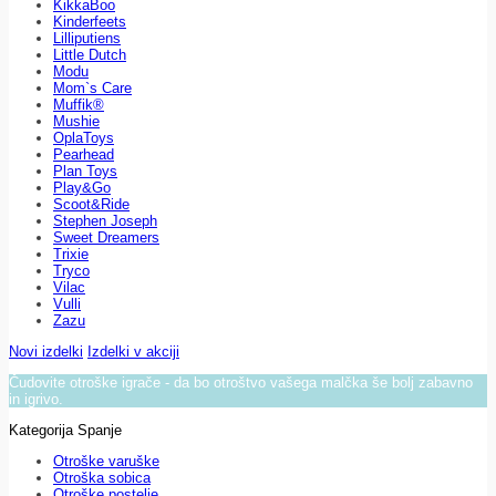
KikkaBoo
Kinderfeets
Lilliputiens
Little Dutch
Modu
Mom`s Care
Muffik®
Mushie
OplaToys
Pearhead
Plan Toys
Play&Go
Scoot&Ride
Stephen Joseph
Sweet Dreamers
Trixie
Tryco
Vilac
Vulli
Zazu
Novi izdelki
Izdelki v akciji
Čudovite otroške igrače - da bo otroštvo vašega malčka še bolj zabavno
in igrivo.
Kategorija Spanje
Otroške varuške
Otroška sobica
Otroške postelje