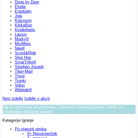
Done by Deer
Elodie
Ergobaby
Joie
Kidzroom
KikkaBoo
Kinderfeets
Lässig
Marky®
MiniMeis
Najell
Scoot&Ride
Skip Hop
SmarTrike®
Stephen Joseph
Tiba+Marl
Trixie
Trunki
Voksi
Wildride®
Novi izdelki
Izdelki v akciji
Naj bo potovanje ali potepanje z otrokom čimbolj prijetno! Izdelki za
brezskrben družinski dopust.
Kategorija Igranje
Po starosti otroka
0+ Novorojenček