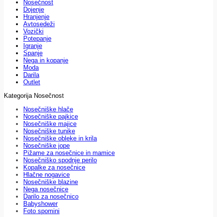
Nosečnost
Dojenje
Hranjenje
Avtosedeži
Vozički
Potepanje
Igranje
Spanje
Nega in kopanje
Moda
Darila
Outlet
Kategorija Nosečnost
Nosečniške hlače
Nosečniške pajkice
Nosečniške majice
Nosečniške tunike
Nosečniške obleke in krila
Nosečniške jope
Pižame za nosečnice in mamice
Nosečniško spodnje perilo
Kopalke za nosečnice
Hlačne nogavice
Nosečniške blazine
Nega nosečnice
Darilo za nosečnico
Babyshower
Foto spomini