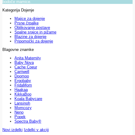
bodoče mamice.
Kategorija Dojenje
Majice za dojenje
Prsne črpalke
Oblikovanje postave
Spalne srajce in pižame
Blazine za dojenje
Pripomočki za dojenje
Blagovne znamke
Anita Maternity
Baby Nova
Cache Coeur
Carriwell
Doomoo
Ergobaby
FridaMom
Haakaa
KikkaBoo
Koala Babycare
Lansinoh
Momcozy
Neno
Popek
Spectra Baby®
Novi izdelki
Izdelki v akciji