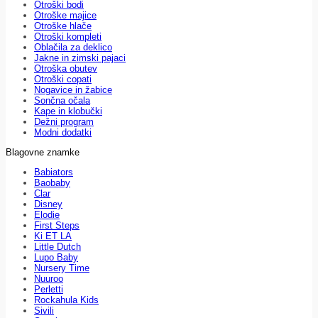
Otroški bodi
Otroške majice
Otroške hlače
Otroški kompleti
Oblačila za deklico
Jakne in zimski pajaci
Otroška obutev
Otroški copati
Nogavice in žabice
Sončna očala
Kape in klobučki
Dežni program
Modni dodatki
Blagovne znamke
Babiators
Baobaby
Clar
Disney
Elodie
First Steps
Ki ET LA
Little Dutch
Lupo Baby
Nursery Time
Nuuroo
Perletti
Rockahula Kids
Sivili