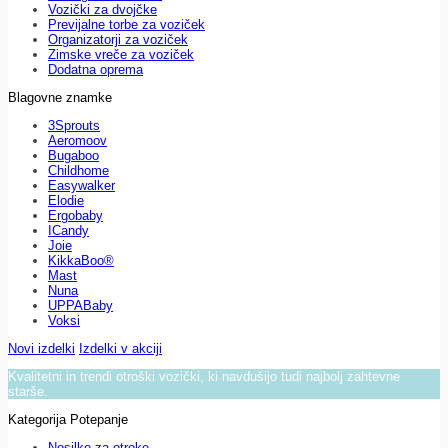
Vozički za dvojčke
Previjalne torbe za voziček
Organizatorji za voziček
Zimske vreče za voziček
Dodatna oprema
Blagovne znamke
3Sprouts
Aeromoov
Bugaboo
Childhome
Easywalker
Elodie
Ergobaby
ICandy
Joie
KikkaBoo®
Mast
Nuna
UPPABaby
Voksi
Novi izdelki
Izdelki v akciji
Kvalitetni in trendi otroški vozički, ki navdušijo tudi najbolj zahtevne
starše.
Kategorija Potepanje
Nosilke za otroke