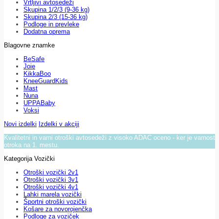
Vrtljivi avtosedeži
Skupina 1/2/3 (9-36 kg)
Skupina 2/3 (15-36 kg)
Podloge in prevleke
Dodatna oprema
Blagovne znamke
BeSafe
Joie
KikkaBoo
KneeGuardKids
Mast
Nuna
UPPABaby
Voksi
Novi izdelki
Izdelki v akciji
Kvalitetni in varni otroški avtosedeži z visoko ADAC oceno - ker je varnost
otroka na 1. mestu.
Kategorija Vozički
Otroški vozički 2v1
Otroški vozički 3v1
Otroški vozički 4v1
Lahki marela vozički
Športni otroški vozički
Košare za novorojenčka
Podloge za voziček