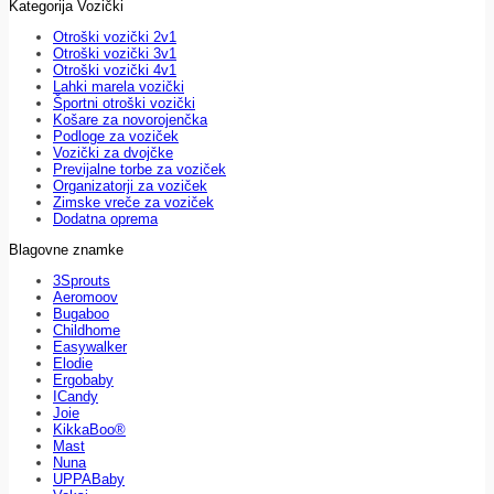
Kategorija Vozički
Otroški vozički 2v1
Otroški vozički 3v1
Otroški vozički 4v1
Lahki marela vozički
Športni otroški vozički
Košare za novorojenčka
Podloge za voziček
Vozički za dvojčke
Previjalne torbe za voziček
Organizatorji za voziček
Zimske vreče za voziček
Dodatna oprema
Blagovne znamke
3Sprouts
Aeromoov
Bugaboo
Childhome
Easywalker
Elodie
Ergobaby
ICandy
Joie
KikkaBoo®
Mast
Nuna
UPPABaby