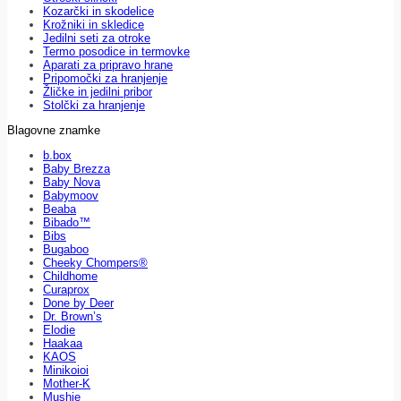
Kozarčki in skodelice
Krožniki in skledice
Jedilni seti za otroke
Termo posodice in termovke
Aparati za pripravo hrane
Pripomočki za hranjenje
Žličke in jedilni pribor
Stolčki za hranjenje
Blagovne znamke
b.box
Baby Brezza
Baby Nova
Babymoov
Beaba
Bibado™
Bibs
Bugaboo
Cheeky Chompers®
Childhome
Curaprox
Done by Deer
Dr. Brown’s
Elodie
Haakaa
KAOS
Minikoioi
Mother-K
Mushie