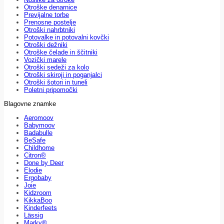
Otroške denarnice
Previjalne torbe
Prenosne postelje
Otroški nahrbtniki
Potovalke in potovalni kovčki
Otroški dežniki
Otroške čelade in ščitniki
Vozički marele
Otroški sedeži za kolo
Otroški skiroji in poganjalci
Otroški šotori in tuneli
Poletni pripomočki
Blagovne znamke
Aeromoov
Babymoov
Badabulle
BeSafe
Childhome
Citron®
Done by Deer
Elodie
Ergobaby
Joie
Kidzroom
KikkaBoo
Kinderfeets
Lässig
Marky®