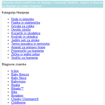
Največja izbira modrčkov za dojenje v Sloveniji! Nedrčki, majice in blazine
za dojenje za vsako mamico!
Kategorija Hranjenje
Dude in priponke
Flaške in stekleničke
Grizala za zobke
Otroški slinčki
Kozarčki in skodelice
Krožniki in skledice
Jedilni seti za otroke
Termo posodice in termovke
Aparati za pripravo hrane
Pripomočki za hranjenje
Žličke in jedilni pribor
Stolčki za hranjenje
Blagovne znamke
b.box
Baby Brezza
Baby Nova
Babymoov
Beaba
Bibado™
Bibs
Bugaboo
Cheeky Chompers®
Childhome