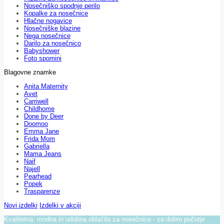
Nosečniško spodnje perilo
Kopalke za nosečnice
Hlačne nogavice
Nosečniške blazine
Nega nosečnice
Darilo za nosečnico
Babyshower
Foto spomini
Blagovne znamke
Anita Maternity
Avet
Carriwell
Childhome
Done by Deer
Doomoo
Emma Jane
Frida Mom
Gabriella
Mama Jeans
Naif
Najell
Pearhead
Popek
Trasparenze
Novi izdelki
Izdelki v akciji
Kvalitetna, modna in udobna oblačila za nosečnice - za dobro počutje