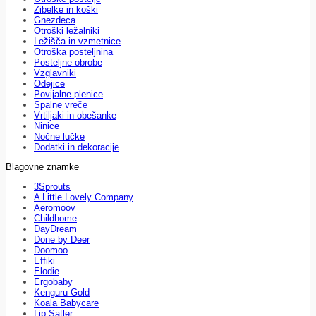
Zibelke in koški
Gnezdeca
Otroški ležalniki
Ležišča in vzmetnice
Otroška posteljnina
Posteljne obrobe
Vzglavniki
Odejice
Povijalne plenice
Spalne vreče
Vrtiljaki in obešanke
Ninice
Nočne lučke
Dodatki in dekoracije
Blagovne znamke
3Sprouts
A Little Lovely Company
Aeromoov
Childhome
DayDream
Done by Deer
Doomoo
Effiki
Elodie
Ergobaby
Kenguru Gold
Koala Babycare
Lip Satler