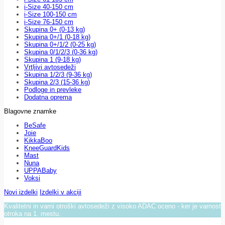
i-Size 40-150 cm
i-Size 100-150 cm
i-Size 76-150 cm
Skupina 0+ (0-13 kg)
Skupina 0+/1 (0-18 kg)
Skupina 0+/1/2 (0-25 kg)
Skupina 0/1/2/3 (0-36 kg)
Skupina 1 (9-18 kg)
Vrtljivi avtosedeži
Skupina 1/2/3 (9-36 kg)
Skupina 2/3 (15-36 kg)
Podloge in prevleke
Dodatna oprema
Blagovne znamke
BeSafe
Joie
KikkaBoo
KneeGuardKids
Mast
Nuna
UPPABaby
Voksi
Novi izdelki
Izdelki v akciji
Kvalitetni in varni otroški avtosedeži z visoko ADAC oceno - ker je varnost
otroka na 1. mestu.