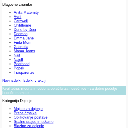
Blagovne znamke
Anita Maternity
Avet
Carriwell
Childhome
Done by Deer
Doomoo
Emma Jane
Frida Mom
Gabriella
Mama Jeans
Naif
Najell
Pearhead
Popek
Trasparenze
Novi izdelki
Izdelki v akciji
Kvalitetna, modna in udobna oblačila za nosečnice - za dobro počutje
bodoče mamice.
Kategorija Dojenje
Majice za dojenje
Prsne črpalke
Oblikovanje postave
Spalne srajce in pižame
Blazine za dojenje