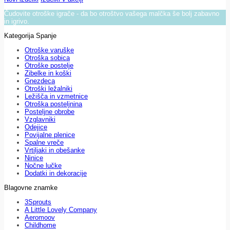
Čudovite otroške igrače - da bo otroštvo vašega malčka še bolj zabavno
in igrivo.
Kategorija Spanje
Otroške varuške
Otroška sobica
Otroške postelje
Zibelke in koški
Gnezdeca
Otroški ležalniki
Ležišča in vzmetnice
Otroška posteljnina
Posteljne obrobe
Vzglavniki
Odejice
Povijalne plenice
Spalne vreče
Vrtiljaki in obešanke
Ninice
Nočne lučke
Dodatki in dekoracije
Blagovne znamke
3Sprouts
A Little Lovely Company
Aeromoov
Childhome