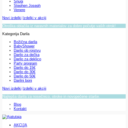
Snugi
Stephen Joseph
Venere
Novi izdelki
Izdelki v akciji
Otroška oblačila iz naravnih materialov za dobro počutje vaših otrok!
Kategorija Darila
Božična darila
BabyShower
Darilo ob rojstvu
Darilo za dečka
Darilo za deklico
Party program
Darilo do 15€
Darilo do 30€
Darilo do 50€
Darilni boni
Novi izdelki
Izdelki v akciji
Najlepša darila za nosečnico, otroke in novopečene starše.
Blog
Kontakt
AKCIJA