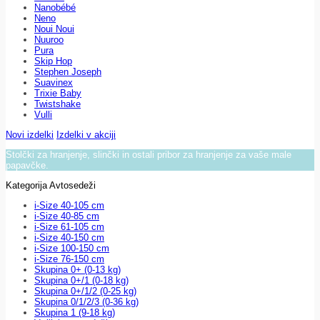
Nanobébé
Neno
Noui Noui
Nuuroo
Pura
Skip Hop
Stephen Joseph
Suavinex
Trixie Baby
Twistshake
Vulli
Novi izdelki
Izdelki v akciji
Stolčki za hranjenje, slinčki in ostali pribor za hranjenje za vaše male
papavčke.
Kategorija Avtosedeži
i-Size 40-105 cm
i-Size 40-85 cm
i-Size 61-105 cm
i-Size 40-150 cm
i-Size 100-150 cm
i-Size 76-150 cm
Skupina 0+ (0-13 kg)
Skupina 0+/1 (0-18 kg)
Skupina 0+/1/2 (0-25 kg)
Skupina 0/1/2/3 (0-36 kg)
Skupina 1 (9-18 kg)