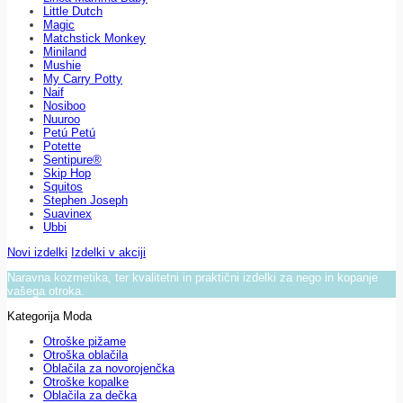
Little Dutch
Magic
Matchstick Monkey
Miniland
Mushie
My Carry Potty
Naif
Nosiboo
Nuuroo
Petú Petú
Potette
Sentipure®
Skip Hop
Squitos
Stephen Joseph
Suavinex
Ubbi
Novi izdelki
Izdelki v akciji
Naravna kozmetika, ter kvalitetni in praktični izdelki za nego in kopanje
vašega otroka.
Kategorija Moda
Otroške pižame
Otroška oblačila
Oblačila za novorojenčka
Otroške kopalke
Oblačila za dečka