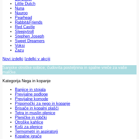
Little Dutch
Nuna
Nuuroo
Pearhead
Rabbit&Friends
Red Castle
Sleepytroll
Stephen Joseph
Sweet Dreamers
Voksi
Zazu
Novi izdelki
Izdelki v akciji
Sanjske otroške sobice, čudovita posteljnina in spalne vreče za vaše
malčke.
Kategorija Nega in kopanje
Banjice in stojala
Previjalne podloge
Previjalne komode
Pripomočki za nego in kopanje
Brisače in kopalni plašči
Tetra in muslin plenice
Pleničke in robčki
Otroške kahlice
Koši za plenice
Termometri in aspiratorji
Kopalne igrače