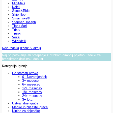
MiniMeis
Najell
Scoot&Ride
Skip Hop
SmarTrike®
Stephen Joseph
Tiba+Marl
Trixie
Trunki
Voksi
Wildride®
Novi izdelki
Izdelki v akciji
Naj bo potovanje ali potepanje z otrokom čimbolj prijetno! Izdelki za
brezskrben družinski dopust.
Kategorija Igranje
Po starosti otroka
0+ Novorojenček
3+ mesece
6+ mesecev
12+ mesecev
18+ mesecev
24+ mesecev
3+ leta
Ustvarjalne igrače
Mehke in plišaste igrače
Ninice za dojenčke