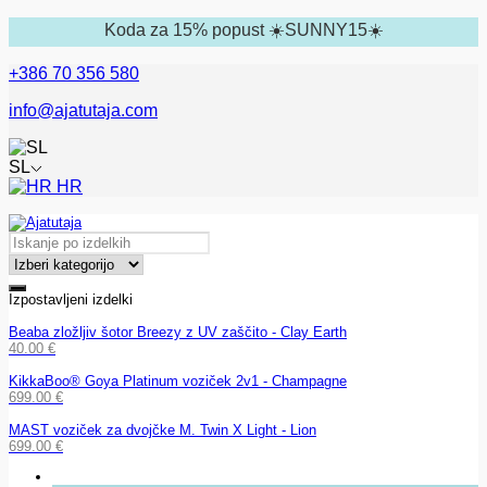
Koda za 15% popust ☀️SUNNY15☀️
+386 70 356 580
info@ajatutaja.com
SL
HR
Izpostavljeni izdelki
Beaba zložljiv šotor Breezy z UV zaščito - Clay Earth
40.00
€
KikkaBoo® Goya Platinum voziček 2v1 - Champagne
699.00
€
MAST voziček za dvojčke M. Twin X Light - Lion
699.00
€