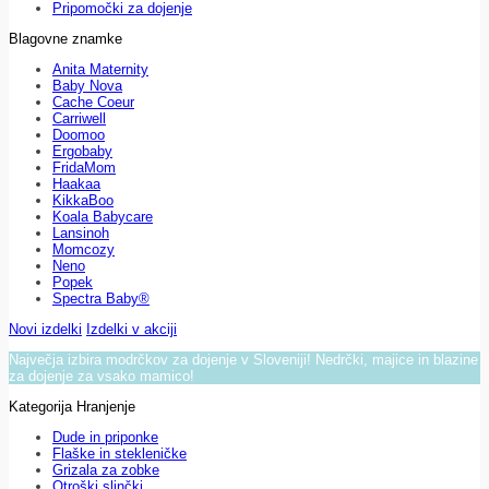
Pripomočki za dojenje
Blagovne znamke
Anita Maternity
Baby Nova
Cache Coeur
Carriwell
Doomoo
Ergobaby
FridaMom
Haakaa
KikkaBoo
Koala Babycare
Lansinoh
Momcozy
Neno
Popek
Spectra Baby®
Novi izdelki
Izdelki v akciji
Največja izbira modrčkov za dojenje v Sloveniji! Nedrčki, majice in blazine
za dojenje za vsako mamico!
Kategorija Hranjenje
Dude in priponke
Flaške in stekleničke
Grizala za zobke
Otroški slinčki