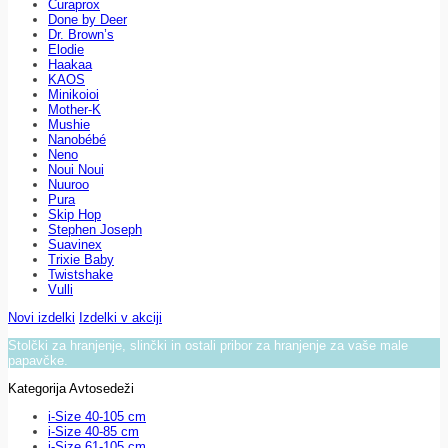
Curaprox
Done by Deer
Dr. Brown’s
Elodie
Haakaa
KAOS
Minikoioi
Mother-K
Mushie
Nanobébé
Neno
Noui Noui
Nuuroo
Pura
Skip Hop
Stephen Joseph
Suavinex
Trixie Baby
Twistshake
Vulli
Novi izdelki
Izdelki v akciji
Stolčki za hranjenje, slinčki in ostali pribor za hranjenje za vaše male
papavčke.
Kategorija Avtosedeži
i-Size 40-105 cm
i-Size 40-85 cm
i-Size 61-105 cm