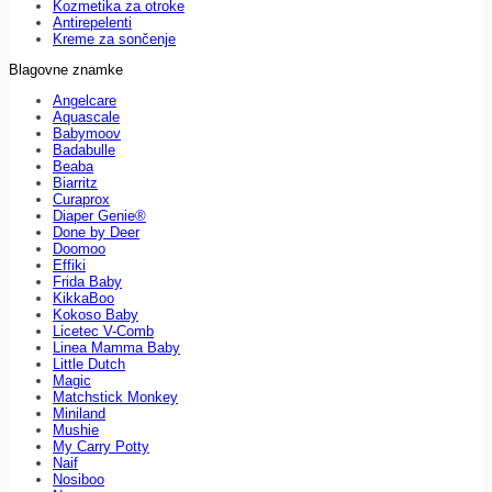
Kozmetika za otroke
Antirepelenti
Kreme za sončenje
Blagovne znamke
Angelcare
Aquascale
Babymoov
Badabulle
Beaba
Biarritz
Curaprox
Diaper Genie®
Done by Deer
Doomoo
Effiki
Frida Baby
KikkaBoo
Kokoso Baby
Licetec V-Comb
Linea Mamma Baby
Little Dutch
Magic
Matchstick Monkey
Miniland
Mushie
My Carry Potty
Naif
Nosiboo