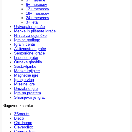
3+ mesece
6+ mesecev
12+ mesecev
18+ mesecev
24+ mesecev
3+ leta
Ustvarjalne igrače
Mehke in plišaste igrače
Ninice za dojenčke
Igralne podloge
Igralni centri
Aktivnostne igrače
Senzorične igrače
Lesene igrače
Otroška glasbila
Sestavljanke
Mehke knjigice
Magnetne igre
Igranje vlog
Miselne igre
Družabne igre
Igra na prostem
Shranjevanje igrač
Blagovne znamke
3Sprouts
Bieco
Childhome
Cleverclixx
CompacToys