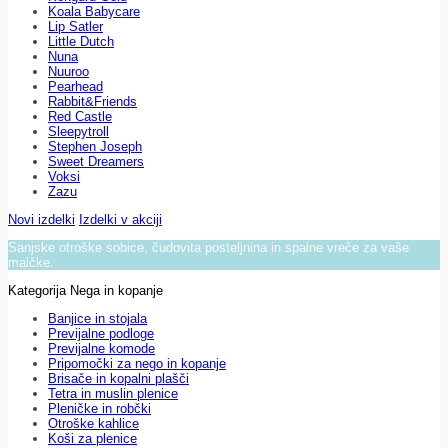
Koala Babycare
Lip Satler
Little Dutch
Nuna
Nuuroo
Pearhead
Rabbit&Friends
Red Castle
Sleepytroll
Stephen Joseph
Sweet Dreamers
Voksi
Zazu
Novi izdelki
Izdelki v akciji
Sanjske otroške sobice, čudovita posteljnina in spalne vreče za vaše
malčke.
Kategorija Nega in kopanje
Banjice in stojala
Previjalne podloge
Previjalne komode
Pripomočki za nego in kopanje
Brisače in kopalni plašči
Tetra in muslin plenice
Pleničke in robčki
Otroške kahlice
Koši za plenice