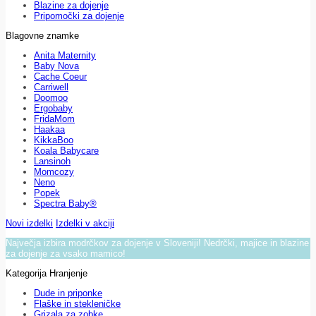
Blazine za dojenje
Pripomočki za dojenje
Blagovne znamke
Anita Maternity
Baby Nova
Cache Coeur
Carriwell
Doomoo
Ergobaby
FridaMom
Haakaa
KikkaBoo
Koala Babycare
Lansinoh
Momcozy
Neno
Popek
Spectra Baby®
Novi izdelki
Izdelki v akciji
Največja izbira modrčkov za dojenje v Sloveniji! Nedrčki, majice in blazine
za dojenje za vsako mamico!
Kategorija Hranjenje
Dude in priponke
Flaške in stekleničke
Grizala za zobke