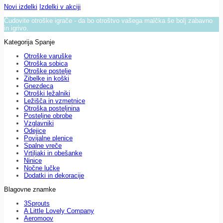
Novi izdelki
Izdelki v akciji
Čudovite otroške igrače - da bo otroštvo vašega malčka še bolj zabavno
in igrivo.
Kategorija Spanje
Otroške varuške
Otroška sobica
Otroške postelje
Zibelke in koški
Gnezdeca
Otroški ležalniki
Ležišča in vzmetnice
Otroška posteljnina
Posteljne obrobe
Vzglavniki
Odejice
Povijalne plenice
Spalne vreče
Vrtiljaki in obešanke
Ninice
Nočne lučke
Dodatki in dekoracije
Blagovne znamke
3Sprouts
A Little Lovely Company
Aeromoov