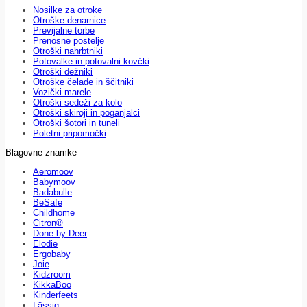
Nosilke za otroke
Otroške denarnice
Previjalne torbe
Prenosne postelje
Otroški nahrbtniki
Potovalke in potovalni kovčki
Otroški dežniki
Otroške čelade in ščitniki
Vozički marele
Otroški sedeži za kolo
Otroški skiroji in poganjalci
Otroški šotori in tuneli
Poletni pripomočki
Blagovne znamke
Aeromoov
Babymoov
Badabulle
BeSafe
Childhome
Citron®
Done by Deer
Elodie
Ergobaby
Joie
Kidzroom
KikkaBoo
Kinderfeets
Lässig