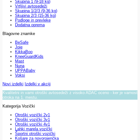
Skupina 1 (9-18 kg)
Vrtljivi avtosedeži
Skupina 1/2/3 (9-36 kg)
Skupina 2/3 (15-36 kg)
Podloge in prevleke
Dodatna oprema
Blagovne znamke
BeSafe
Joie
KikkaBoo
KneeGuardKids
Mast
Nuna
UPPABaby
Voksi
Novi izdelki
Izdelki v akciji
Kvalitetni in varni otroški avtosedeži z visoko ADAC oceno - ker je varnost
otroka na 1. mestu.
Kategorija Vozički
Otroški vozički 2v1
Otroški vozički 3v1
Otroški vozički 4v1
Lahki marela vozički
Športni otroški vozički
Košare za novorojenčka