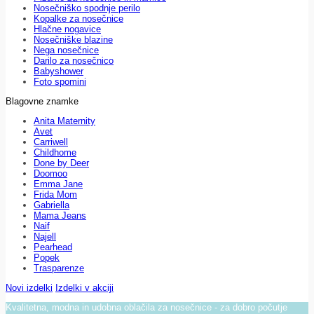
Nosečniško spodnje perilo
Kopalke za nosečnice
Hlačne nogavice
Nosečniške blazine
Nega nosečnice
Darilo za nosečnico
Babyshower
Foto spomini
Blagovne znamke
Anita Maternity
Avet
Carriwell
Childhome
Done by Deer
Doomoo
Emma Jane
Frida Mom
Gabriella
Mama Jeans
Naif
Najell
Pearhead
Popek
Trasparenze
Novi izdelki
Izdelki v akciji
Kvalitetna, modna in udobna oblačila za nosečnice - za dobro počutje