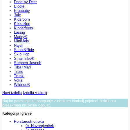
Done by Deer
Elodie
Ergobaby
Joie
Kidzroom
KikkaBoo
Kinderfeets
Lässig
Marky®
MiniMeis
Najell
Scoot&Ride
Skip Hop
SmarTrike®
Stephen Joseph
Tiba+Marl
Trixie
Trunki
Voksi
Wildride®
Novi izdelki
Izdelki v akciji
Naj bo potovanje ali potepanje z otrokom čimbolj prijetno! Izdelki za
brezskrben družinski dopust.
Kategorija Igranje
Po starosti otroka
0+ Novorojenček