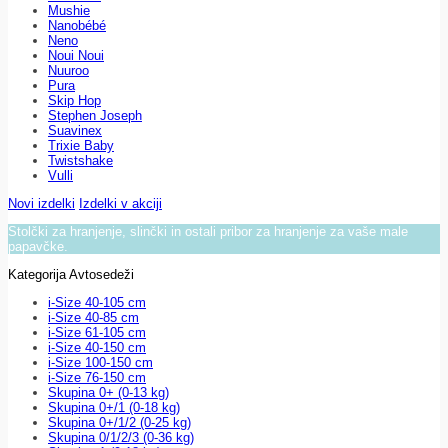
Mushie
Nanobébé
Neno
Noui Noui
Nuuroo
Pura
Skip Hop
Stephen Joseph
Suavinex
Trixie Baby
Twistshake
Vulli
Novi izdelki
Izdelki v akciji
Stolčki za hranjenje, slinčki in ostali pribor za hranjenje za vaše male
papavčke.
Kategorija Avtosedeži
i-Size 40-105 cm
i-Size 40-85 cm
i-Size 61-105 cm
i-Size 40-150 cm
i-Size 100-150 cm
i-Size 76-150 cm
Skupina 0+ (0-13 kg)
Skupina 0+/1 (0-18 kg)
Skupina 0+/1/2 (0-25 kg)
Skupina 0/1/2/3 (0-36 kg)