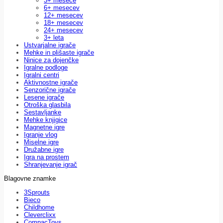
3+ mesece
6+ mesecev
12+ mesecev
18+ mesecev
24+ mesecev
3+ leta
Ustvarjalne igrače
Mehke in plišaste igrače
Ninice za dojenčke
Igralne podloge
Igralni centri
Aktivnostne igrače
Senzorične igrače
Lesene igrače
Otroška glasbila
Sestavljanke
Mehke knjigice
Magnetne igre
Igranje vlog
Miselne igre
Družabne igre
Igra na prostem
Shranjevanje igrač
Blagovne znamke
3Sprouts
Bieco
Childhome
Cleverclixx
CompacToys