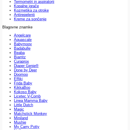
Termometri in aspiratorji
Kopalne igrače
Kozmetika za otroke
Antirepelenti
Kreme za sončenje
Blagovne znamke
Angelcare
Aquascale
Babymoov
Badabulle
Beaba
Biarritz
Curaprox
Diaper Genie®
Done by Deer
Doomoo
Effiki
Frida Baby
KikkaBoo
Kokoso Baby
Licetec V-Comb
Linea Mamma Baby
Little Dutch
Magic
Matchstick Monkey
Miniland
Mushie
My Carry Potty