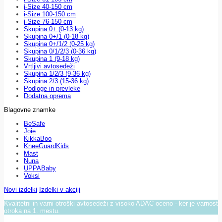
i-Size 40-150 cm
i-Size 100-150 cm
i-Size 76-150 cm
Skupina 0+ (0-13 kg)
Skupina 0+/1 (0-18 kg)
Skupina 0+/1/2 (0-25 kg)
Skupina 0/1/2/3 (0-36 kg)
Skupina 1 (9-18 kg)
Vrtljivi avtosedeži
Skupina 1/2/3 (9-36 kg)
Skupina 2/3 (15-36 kg)
Podloge in prevleke
Dodatna oprema
Blagovne znamke
BeSafe
Joie
KikkaBoo
KneeGuardKids
Mast
Nuna
UPPABaby
Voksi
Novi izdelki
Izdelki v akciji
Kvalitetni in varni otroški avtosedeži z visoko ADAC oceno - ker je varnost
otroka na 1. mestu.