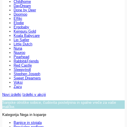
Childhome
DayDream
Done by Deer
Doomoo
Effiki
Elodie
Ergobaby
Kenguru Gold
Koala Babycare
Lip Satler
Little Dutch
Nuna
Nuuroo
Pearhead
Rabbit&Friends
Red Castle
Sleepytroll
Stephen Joseph
Sweet Dreamers
Voksi
Zazu
Novi izdelki
Izdelki v akciji
Sanjske otroške sobice, čudovita posteljnina in spalne vreče za vaše
malčke.
Kategorija Nega in kopanje
Banjice in stojala
Previjalne podloge