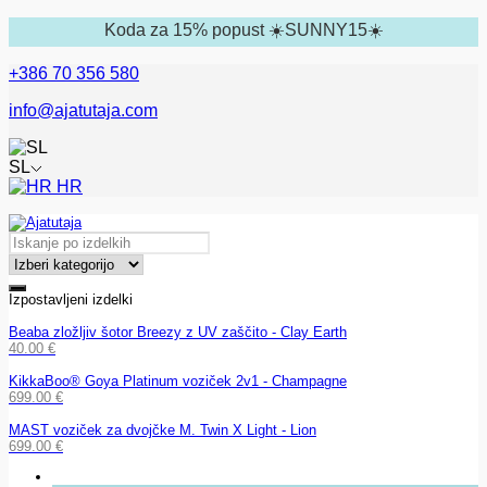
Koda za 15% popust ☀️SUNNY15☀️
+386 70 356 580
info@ajatutaja.com
SL
HR
Izpostavljeni izdelki
Beaba zložljiv šotor Breezy z UV zaščito - Clay Earth
40.00
€
KikkaBoo® Goya Platinum voziček 2v1 - Champagne
699.00
€
MAST voziček za dvojčke M. Twin X Light - Lion
699.00
€