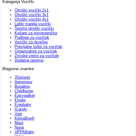
Kategorija Vozički
Otroški vozički 2v1
Otroški vozički 3v1
Otroški vozički 4v1
Lahki marela vozički
Športni otroški vozički
Košare za novorojenčka
Podloge za voziček
Vozički za dvojčke
Previjalne torbe za voziček
Organizatorji za voziček
Zimske vreče za voziček
Dodatna oprema
Blagovne znamke
3Sprouts
Aeromoov
Bugaboo
Childhome
Easywalker
Elodie
Ergobaby
ICandy
Joie
KikkaBoo®
Mast
Nuna
UPPABaby