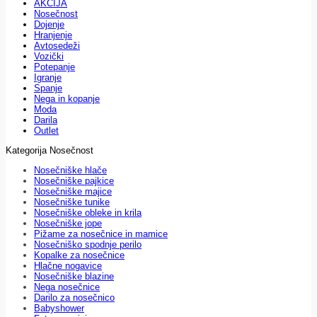
AKCIJA
Nosečnost
Dojenje
Hranjenje
Avtosedeži
Vozički
Potepanje
Igranje
Spanje
Nega in kopanje
Moda
Darila
Outlet
Kategorija Nosečnost
Nosečniške hlače
Nosečniške pajkice
Nosečniške majice
Nosečniške tunike
Nosečniške obleke in krila
Nosečniške jope
Pižame za nosečnice in mamice
Nosečniško spodnje perilo
Kopalke za nosečnice
Hlačne nogavice
Nosečniške blazine
Nega nosečnice
Darilo za nosečnico
Babyshower