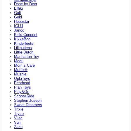
Done by Deer
Effiki
Galt
Goki
Hoppstar
IGLU
Janod
Kid's Concept
KikkaBoo
Kinderfeets
Lilliputiens
Little Dutch
Manhattan Toy
Modu
Mom`s Care
Muffik®
Mushie
OplaToys
Pearhead
Plan Toys
Play&Go
Scoot&Ride
Stephen Joseph
Sweet Dreamers
Trixie
Tryco
Vilac
Vulli
Zazu