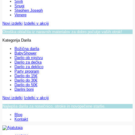
Sivili
Snugi
Stephen Joseph
Venere
Novi izdelki
Izdelki v akciji
Otroška oblačila iz naravnih materialov za dobro počutje vaših otrok!
Kategorija Darila
Božična darila
BabyShower
Darilo ob rojstvu
Darilo za dečka
Darilo za deklico
Party program
Darilo do 15€
Darilo do 30€
Darilo do 50€
Darilni boni
Novi izdelki
Izdelki v akciji
Najlepša darila za nosečnico, otroke in novopečene starše.
Blog
Kontakt