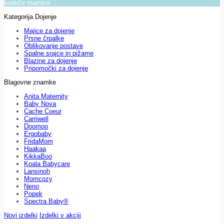
bodoče mamice.
Kategorija Dojenje
Majice za dojenje
Prsne črpalke
Oblikovanje postave
Spalne srajce in pižame
Blazine za dojenje
Pripomočki za dojenje
Blagovne znamke
Anita Maternity
Baby Nova
Cache Coeur
Carriwell
Doomoo
Ergobaby
FridaMom
Haakaa
KikkaBoo
Koala Babycare
Lansinoh
Momcozy
Neno
Popek
Spectra Baby®
Novi izdelki
Izdelki v akciji