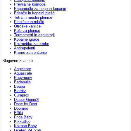
Previjalne komode
Pripomočki za nego in kopanje
Brisače in kopalni plašči
Tetra in muslin plenice
Pleničke in robčki
Otroške kahlice
Koši za plenice
Termometri in aspiratorji
Kopalne igrače
Kozmetika za otroke
Antirepelenti
Kreme za sončenje
Blagovne znamke
Angelcare
Aquascale
Babymoov
Badabulle
Beaba
Biarritz
Curaprox
Diaper Genie®
Done by Deer
Doomoo
Effiki
Frida Baby
KikkaBoo
Kokoso Baby
Licetec V-Comb