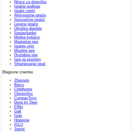
Ninice za dojenčke
Igralne podloge
Igralni centri
Aktivnostne igrače
Senzorične igrače
Lesene igrače
Otroška glasbila
Sestavljanke
Mehke knjigice
Magnetne igre
Igranje vlog
Miselne igre
Družabne igre
Igra na prostem
Shranjevanje igrač
Blagovne znamke
3Sprouts
Bieco
Childhome
Cleverclixx
CompacToys
Done by Deer
Effiki
Galt
Goki
Hoppstar
IGLU
Janod