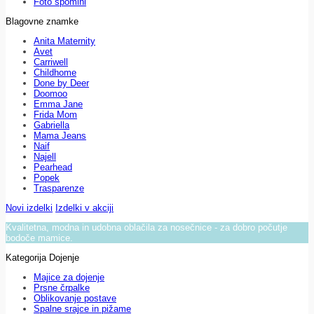
Foto spomini
Blagovne znamke
Anita Maternity
Avet
Carriwell
Childhome
Done by Deer
Doomoo
Emma Jane
Frida Mom
Gabriella
Mama Jeans
Naif
Najell
Pearhead
Popek
Trasparenze
Novi izdelki
Izdelki v akciji
Kvalitetna, modna in udobna oblačila za nosečnice - za dobro počutje
bodoče mamice.
Kategorija Dojenje
Majice za dojenje
Prsne črpalke
Oblikovanje postave
Spalne srajce in pižame