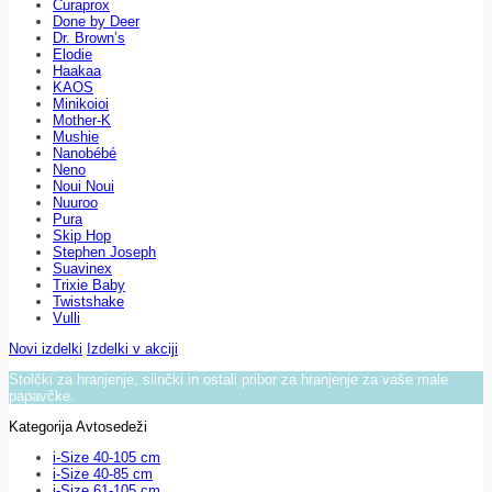
Curaprox
Done by Deer
Dr. Brown’s
Elodie
Haakaa
KAOS
Minikoioi
Mother-K
Mushie
Nanobébé
Neno
Noui Noui
Nuuroo
Pura
Skip Hop
Stephen Joseph
Suavinex
Trixie Baby
Twistshake
Vulli
Novi izdelki
Izdelki v akciji
Stolčki za hranjenje, slinčki in ostali pribor za hranjenje za vaše male
papavčke.
Kategorija Avtosedeži
i-Size 40-105 cm
i-Size 40-85 cm
i-Size 61-105 cm