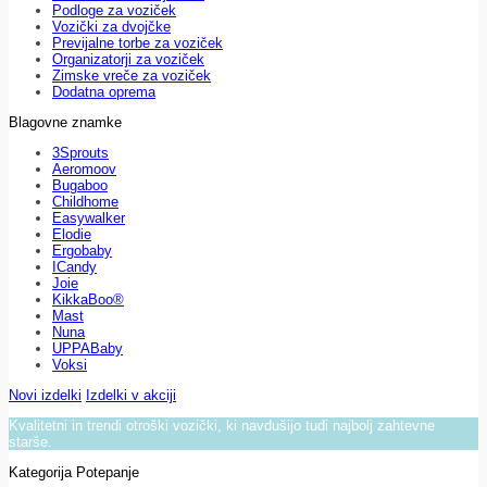
Podloge za voziček
Vozički za dvojčke
Previjalne torbe za voziček
Organizatorji za voziček
Zimske vreče za voziček
Dodatna oprema
Blagovne znamke
3Sprouts
Aeromoov
Bugaboo
Childhome
Easywalker
Elodie
Ergobaby
ICandy
Joie
KikkaBoo®
Mast
Nuna
UPPABaby
Voksi
Novi izdelki
Izdelki v akciji
Kvalitetni in trendi otroški vozički, ki navdušijo tudi najbolj zahtevne
starše.
Kategorija Potepanje