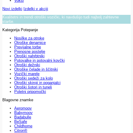
Voksi
Novi izdelki
Izdelki v akciji
Kvalitetni in trendi otroški vozički, ki navdušijo tudi najbolj zahtevne
starše.
Kategorija Potepanje
Nosilke za otroke
Otroške denarnice
Previjalne torbe
Prenosne postelje
Otroški nahrbtniki
Potovalke in potovalni kovčki
Otroški dežniki
Otroške čelade in ščitniki
Vozički marele
Otroški sedeži za kolo
Otroški skiroji in poganjalci
Otroški šotori in tuneli
Poletni pripomočki
Blagovne znamke
Aeromoov
Babymoov
Badabulle
BeSafe
Childhome
Citron®