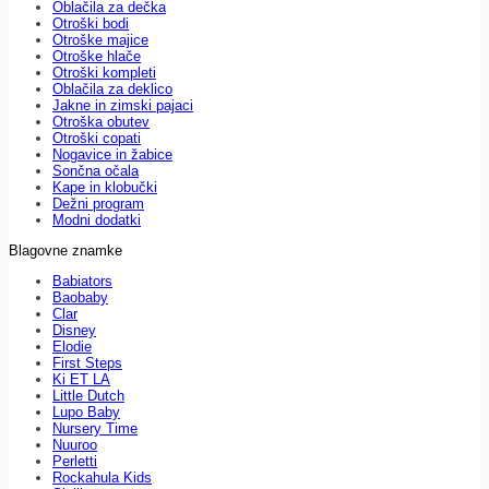
Oblačila za dečka
Otroški bodi
Otroške majice
Otroške hlače
Otroški kompleti
Oblačila za deklico
Jakne in zimski pajaci
Otroška obutev
Otroški copati
Nogavice in žabice
Sončna očala
Kape in klobučki
Dežni program
Modni dodatki
Blagovne znamke
Babiators
Baobaby
Clar
Disney
Elodie
First Steps
Ki ET LA
Little Dutch
Lupo Baby
Nursery Time
Nuuroo
Perletti
Rockahula Kids