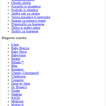
Otroški slinčki
Kozarčki in skodelice
Krožniki in skledice
Jedilni seti za otroke
Termo posodice in termovke
Aparati za pripravo hrane
Pripomočki za hranjenje
Žličke in jedilni pribor
Stolčki za hranjenje
Blagovne znamke
b.box
Baby Brezza
Baby Nova
Babymoov
Beaba
Bibado™
Bibs
Bugaboo
Cheeky Chompers®
Childhome
Curaprox
Done by Deer
Dr. Brown’s
Elodie
Haakaa
KAOS
Minikoioi
Mother-K