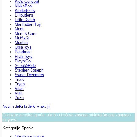
Kid's Concept
KikkaBoo
Kinderfeets
Lilliputiens
Little Dutch
Manhattan Toy
Modu
Mom`s Care
Muffik®
Mushie
OplaToys
Pearhead
Plan Toys
Play&Go
Scoot&Ride
Stephen Joseph
Sweet Dreamers
Trixie
Tryco
Vilac
Vulli
Zazu
Novi izdelki
Izdelki v akciji
Čudovite otroške igrače - da bo otroštvo vašega malčka še bolj zabavno
in igrivo.
Kategorija Spanje
Otroške varuške