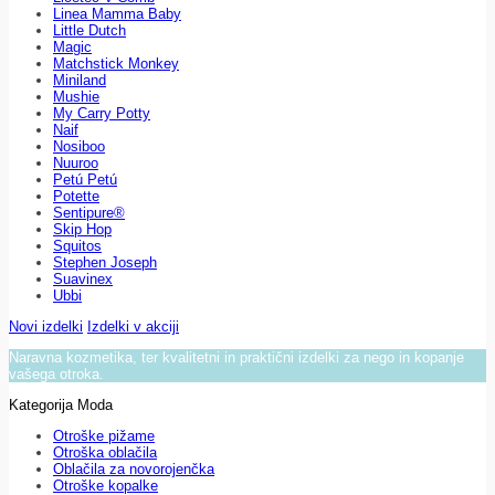
Linea Mamma Baby
Little Dutch
Magic
Matchstick Monkey
Miniland
Mushie
My Carry Potty
Naif
Nosiboo
Nuuroo
Petú Petú
Potette
Sentipure®
Skip Hop
Squitos
Stephen Joseph
Suavinex
Ubbi
Novi izdelki
Izdelki v akciji
Naravna kozmetika, ter kvalitetni in praktični izdelki za nego in kopanje
vašega otroka.
Kategorija Moda
Otroške pižame
Otroška oblačila
Oblačila za novorojenčka
Otroške kopalke