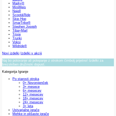
Marky®
MiniMeis
Najell
Scoot&Ride
Skip Hop
SmarTrike®
Stephen Joseph
Tiba+Marl
Trixie
Trunki
Voksi
Wildride®
Novi izdelki
Izdelki v akciji
Naj bo potovanje ali potepanje z otrokom čimbolj prijetno! Izdelki za
brezskrben družinski dopust.
Kategorija Igranje
Po starosti otroka
0+ Novorojenček
3+ mesece
6+ mesecev
12+ mesecev
18+ mesecev
24+ mesecev
3+ leta
Ustvarjalne igrače
Mehke in plišaste igrače