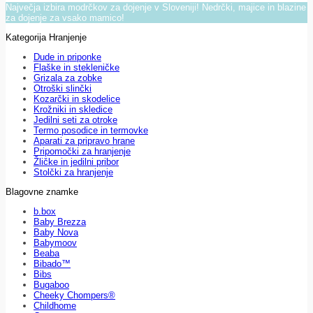
Največja izbira modrčkov za dojenje v Sloveniji! Nedrčki, majice in blazine
za dojenje za vsako mamico!
Kategorija Hranjenje
Dude in priponke
Flaške in stekleničke
Grizala za zobke
Otroški slinčki
Kozarčki in skodelice
Krožniki in skledice
Jedilni seti za otroke
Termo posodice in termovke
Aparati za pripravo hrane
Pripomočki za hranjenje
Žličke in jedilni pribor
Stolčki za hranjenje
Blagovne znamke
b.box
Baby Brezza
Baby Nova
Babymoov
Beaba
Bibado™
Bibs
Bugaboo
Cheeky Chompers®
Childhome