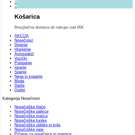
0
0
Košarica
Brezplačna dostava ob nakupu nad 85€
AKCIJA
Nosečnost
Dojenje
Hranjenje
Avtosedeži
Vozički
Potepanje
Igranje
Spanje
Nega in kopanje
Moda
Darila
Outlet
Kategorija Nosečnost
Nosečniške hlače
Nosečniške pajkice
Nosečniške majice
Nosečniške tunike
Nosečniške obleke in krila
Nosečniške jope
Pižame za nosečnice in mamice