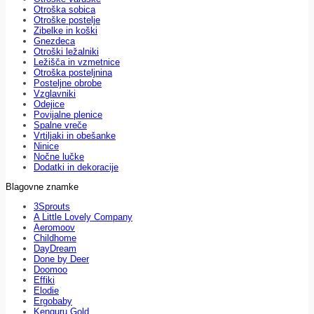
Otroška sobica
Otroške postelje
Zibelke in koški
Gnezdeca
Otroški ležalniki
Ležišča in vzmetnice
Otroška posteljnina
Posteljne obrobe
Vzglavniki
Odejice
Povijalne plenice
Spalne vreče
Vrtiljaki in obešanke
Ninice
Nočne lučke
Dodatki in dekoracije
Blagovne znamke
3Sprouts
A Little Lovely Company
Aeromoov
Childhome
DayDream
Done by Deer
Doomoo
Effiki
Elodie
Ergobaby
Kenguru Gold