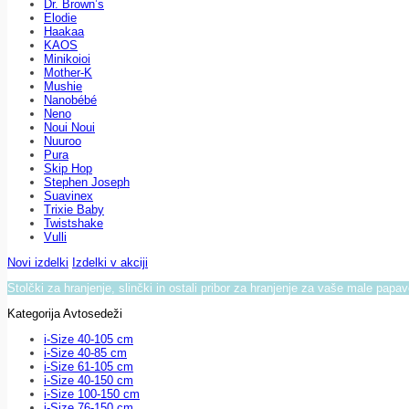
Dr. Brown’s
Elodie
Haakaa
KAOS
Minikoioi
Mother-K
Mushie
Nanobébé
Neno
Noui Noui
Nuuroo
Pura
Skip Hop
Stephen Joseph
Suavinex
Trixie Baby
Twistshake
Vulli
Novi izdelki
Izdelki v akciji
Stolčki za hranjenje, slinčki in ostali pribor za hranjenje za vaše male papa
Kategorija Avtosedeži
i-Size 40-105 cm
i-Size 40-85 cm
i-Size 61-105 cm
i-Size 40-150 cm
i-Size 100-150 cm
i-Size 76-150 cm