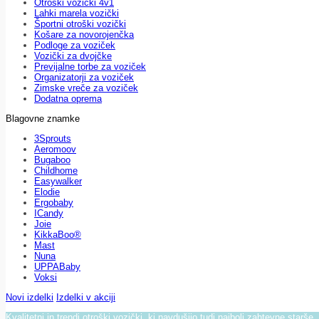
Otroški vozički 4v1
Lahki marela vozički
Športni otroški vozički
Košare za novorojenčka
Podloge za voziček
Vozički za dvojčke
Previjalne torbe za voziček
Organizatorji za voziček
Zimske vreče za voziček
Dodatna oprema
Blagovne znamke
3Sprouts
Aeromoov
Bugaboo
Childhome
Easywalker
Elodie
Ergobaby
ICandy
Joie
KikkaBoo®
Mast
Nuna
UPPABaby
Voksi
Novi izdelki
Izdelki v akciji
Kvalitetni in trendi otroški vozički, ki navdušijo tudi najbolj zahtevne starše.