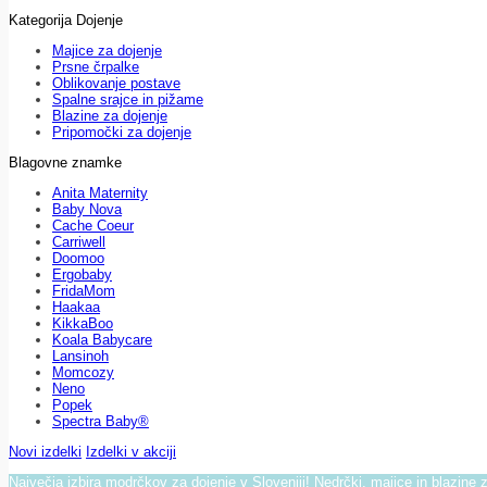
Kategorija Dojenje
Majice za dojenje
Prsne črpalke
Oblikovanje postave
Spalne srajce in pižame
Blazine za dojenje
Pripomočki za dojenje
Blagovne znamke
Anita Maternity
Baby Nova
Cache Coeur
Carriwell
Doomoo
Ergobaby
FridaMom
Haakaa
KikkaBoo
Koala Babycare
Lansinoh
Momcozy
Neno
Popek
Spectra Baby®
Novi izdelki
Izdelki v akciji
Največja izbira modrčkov za dojenje v Sloveniji! Nedrčki, majice in blazine