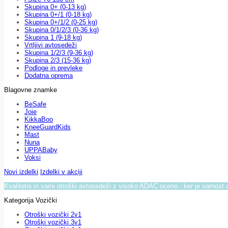
Skupina 0+ (0-13 kg)
Skupina 0+/1 (0-18 kg)
Skupina 0+/1/2 (0-25 kg)
Skupina 0/1/2/3 (0-36 kg)
Skupina 1 (9-18 kg)
Vrtljivi avtosedeži
Skupina 1/2/3 (9-36 kg)
Skupina 2/3 (15-36 kg)
Podloge in prevleke
Dodatna oprema
Blagovne znamke
BeSafe
Joie
KikkaBoo
KneeGuardKids
Mast
Nuna
UPPABaby
Voksi
Novi izdelki
Izdelki v akciji
Kvalitetni in varni otroški avtosedeži z visoko ADAC oceno - ker je varnost 
Kategorija Vozički
Otroški vozički 2v1
Otroški vozički 3v1