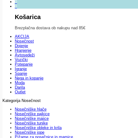
0
0
Košarica
Brezplačna dostava ob nakupu nad 85€
AKCIJA
Nosečnost
Dojenje
Hranjenje
Avtosedeži
Vozički
Potepanje
Igranje
Spanje
Nega in kopanje
Moda
Darila
Outlet
Kategorija Nosečnost
Nosečniške hlače
Nosečniške pajkice
Nosečniške majice
Nosečniške tunike
Nosečniške obleke in krila
Nosečniške jope
Pižame za nosečnice in mamice