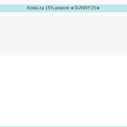
Koda za 15% popust ☀️SUNNY15☀️