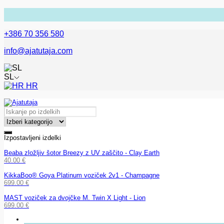
+386 70 356 580
info@ajatutaja.com
SL
HR
Izpostavljeni izdelki
Beaba zložljiv šotor Breezy z UV zaščito - Clay Earth
40.00
€
KikkaBoo® Goya Platinum voziček 2v1 - Champagne
699.00
€
MAST voziček za dvojčke M. Twin X Light - Lion
699.00
€