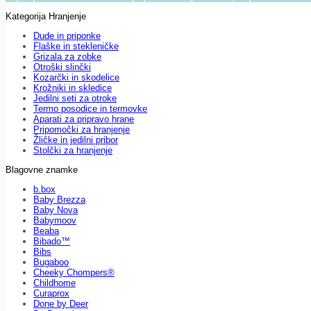
Kategorija Hranjenje
Dude in priponke
Flaške in stekleničke
Grizala za zobke
Otroški slinčki
Kozarčki in skodelice
Krožniki in skledice
Jedilni seti za otroke
Termo posodice in termovke
Aparati za pripravo hrane
Pripomočki za hranjenje
Žličke in jedilni pribor
Stolčki za hranjenje
Blagovne znamke
b.box
Baby Brezza
Baby Nova
Babymoov
Beaba
Bibado™
Bibs
Bugaboo
Cheeky Chompers®
Childhome
Curaprox
Done by Deer