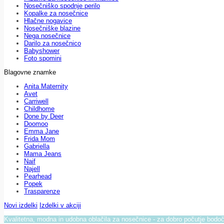
Nosečniško spodnje perilo
Kopalke za nosečnice
Hlačne nogavice
Nosečniške blazine
Nega nosečnice
Darilo za nosečnico
Babyshower
Foto spomini
Blagovne znamke
Anita Maternity
Avet
Carriwell
Childhome
Done by Deer
Doomoo
Emma Jane
Frida Mom
Gabriella
Mama Jeans
Naif
Najell
Pearhead
Popek
Trasparenze
Novi izdelki
Izdelki v akciji
Kvalitetna, modna in udobna oblačila za nosečnice - za dobro počutje bod