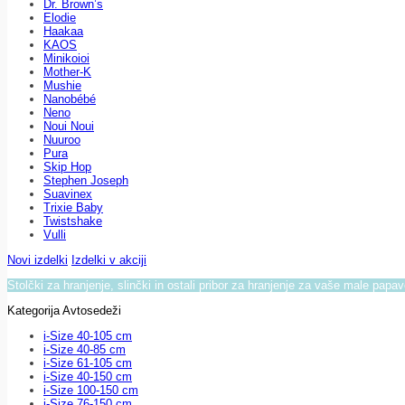
Dr. Brown’s
Elodie
Haakaa
KAOS
Minikoioi
Mother-K
Mushie
Nanobébé
Neno
Noui Noui
Nuuroo
Pura
Skip Hop
Stephen Joseph
Suavinex
Trixie Baby
Twistshake
Vulli
Novi izdelki
Izdelki v akciji
Stolčki za hranjenje, slinčki in ostali pribor za hranjenje za vaše male papa
Kategorija Avtosedeži
i-Size 40-105 cm
i-Size 40-85 cm
i-Size 61-105 cm
i-Size 40-150 cm
i-Size 100-150 cm
i-Size 76-150 cm