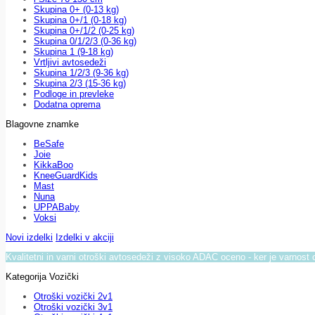
Skupina 0+ (0-13 kg)
Skupina 0+/1 (0-18 kg)
Skupina 0+/1/2 (0-25 kg)
Skupina 0/1/2/3 (0-36 kg)
Skupina 1 (9-18 kg)
Vrtljivi avtosedeži
Skupina 1/2/3 (9-36 kg)
Skupina 2/3 (15-36 kg)
Podloge in prevleke
Dodatna oprema
Blagovne znamke
BeSafe
Joie
KikkaBoo
KneeGuardKids
Mast
Nuna
UPPABaby
Voksi
Novi izdelki
Izdelki v akciji
Kvalitetni in varni otroški avtosedeži z visoko ADAC oceno - ker je varnost 
Kategorija Vozički
Otroški vozički 2v1
Otroški vozički 3v1