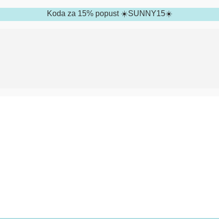
Koda za 15% popust ☀️SUNNY15☀️