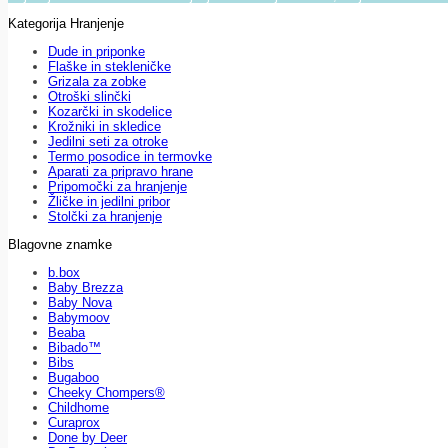
Kategorija Hranjenje
Dude in priponke
Flaške in stekleničke
Grizala za zobke
Otroški slinčki
Kozarčki in skodelice
Krožniki in skledice
Jedilni seti za otroke
Termo posodice in termovke
Aparati za pripravo hrane
Pripomočki za hranjenje
Žličke in jedilni pribor
Stolčki za hranjenje
Blagovne znamke
b.box
Baby Brezza
Baby Nova
Babymoov
Beaba
Bibado™
Bibs
Bugaboo
Cheeky Chompers®
Childhome
Curaprox
Done by Deer