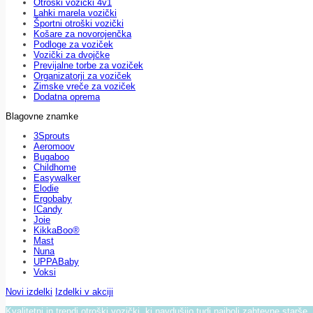
Otroški vozički 4v1
Lahki marela vozički
Športni otroški vozički
Košare za novorojenčka
Podloge za voziček
Vozički za dvojčke
Previjalne torbe za voziček
Organizatorji za voziček
Zimske vreče za voziček
Dodatna oprema
Blagovne znamke
3Sprouts
Aeromoov
Bugaboo
Childhome
Easywalker
Elodie
Ergobaby
ICandy
Joie
KikkaBoo®
Mast
Nuna
UPPABaby
Voksi
Novi izdelki
Izdelki v akciji
Kvalitetni in trendi otroški vozički, ki navdušijo tudi najbolj zahtevne starše.