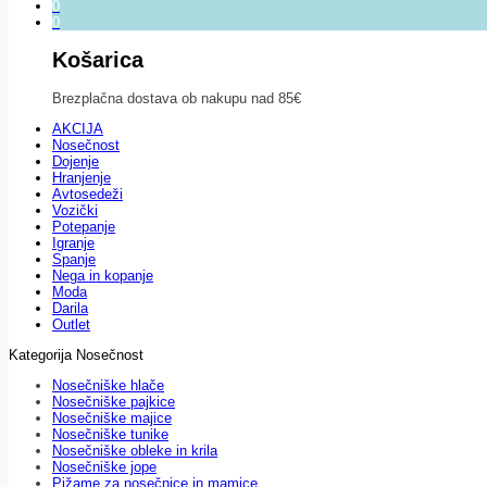
0
0
Košarica
Brezplačna dostava ob nakupu nad 85€
AKCIJA
Nosečnost
Dojenje
Hranjenje
Avtosedeži
Vozički
Potepanje
Igranje
Spanje
Nega in kopanje
Moda
Darila
Outlet
Kategorija Nosečnost
Nosečniške hlače
Nosečniške pajkice
Nosečniške majice
Nosečniške tunike
Nosečniške obleke in krila
Nosečniške jope
Pižame za nosečnice in mamice