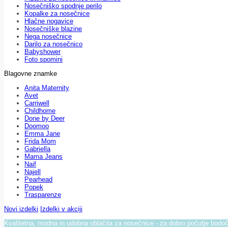
Nosečniško spodnje perilo
Kopalke za nosečnice
Hlačne nogavice
Nosečniške blazine
Nega nosečnice
Darilo za nosečnico
Babyshower
Foto spomini
Blagovne znamke
Anita Maternity
Avet
Carriwell
Childhome
Done by Deer
Doomoo
Emma Jane
Frida Mom
Gabriella
Mama Jeans
Naif
Najell
Pearhead
Popek
Trasparenze
Novi izdelki
Izdelki v akciji
Kvalitetna, modna in udobna oblačila za nosečnice - za dobro počutje bod