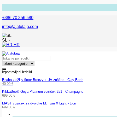
+386 70 356 580
info@ajatutaja.com
SL
HR
Izpostavljeni izdelki
Beaba zložljiv šotor Breezy z UV zaščito - Clay Earth
40.00
€
KikkaBoo® Goya Platinum voziček 2v1 - Champagne
699.00
€
MAST voziček za dvojčke M. Twin X Light - Lion
699.00
€