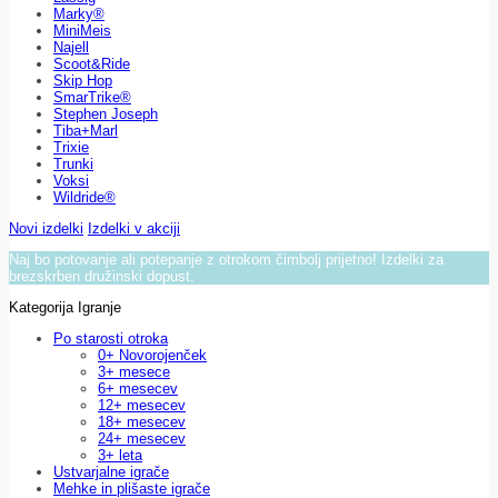
Marky®
MiniMeis
Najell
Scoot&Ride
Skip Hop
SmarTrike®
Stephen Joseph
Tiba+Marl
Trixie
Trunki
Voksi
Wildride®
Novi izdelki
Izdelki v akciji
Naj bo potovanje ali potepanje z otrokom čimbolj prijetno! Izdelki za
brezskrben družinski dopust.
Kategorija Igranje
Po starosti otroka
0+ Novorojenček
3+ mesece
6+ mesecev
12+ mesecev
18+ mesecev
24+ mesecev
3+ leta
Ustvarjalne igrače
Mehke in plišaste igrače