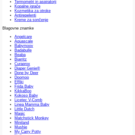
Termometri in aspiratorji
Kopalne igrače
Kozmetika za otroke
Antirepelenti
Kreme za sončenje
Blagovne znamke
Angelcare
Aquascale
Babymoov
Badabulle
Beaba
Biarritz
Curaprox
Diaper Genie®
Done by Deer
Doomoo
Effiki
Frida Baby
KikkaBoo
Kokoso Baby
Licetec V-Comb
Linea Mamma Baby
Little Dutch
Magic
Matchstick Monkey
Miniland
Mushie
My Carry Potty