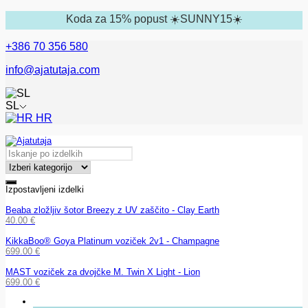
Koda za 15% popust ☀️SUNNY15☀️
+386 70 356 580
info@ajatutaja.com
SL
HR
Izpostavljeni izdelki
Beaba zložljiv šotor Breezy z UV zaščito - Clay Earth
40.00
€
KikkaBoo® Goya Platinum voziček 2v1 - Champagne
699.00
€
MAST voziček za dvojčke M. Twin X Light - Lion
699.00
€