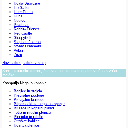
Koala Babycare
Lip Satler
Little Dutch
Nuna
Nuuroo
Pearhead
Rabbit&Friends
Red Castle
Sleepytroll
Stephen Joseph
Sweet Dreamers
Voksi
Zazu
Novi izdelki
Izdelki v akciji
Sanjske otroške sobice, čudovita posteljnina in spalne vreče za vaše
malčke.
Kategorija Nega in kopanje
Banjice in stojala
Previjalne podloge
Previjalne komode
Pripomočki za nego in kopanje
Brisače in kopalni plašči
Tetra in muslin plenice
Pleničke in robčki
Otroške kahlice
Koši za plenice