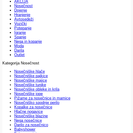
AKCIJA
Nosečnost
Dojenje
Hranjenje
Avtosedeži
Vozički
Potepanje
Igranje
Spanje
Nega in kopanje
Moda
Darila
Outlet
Kategorija Nosečnost
Nosečniške hlače
Nosečniške pajkice
Nosečniške majice
Nosečniške tunike
Nosečniške obleke in krila
Nosečniške jope
Pižame za nosečnice in mamice
Nosečniško spodnje perilo
Kopalke za nosečnice
Hlačne nogavice
Nosečniške blazine
Nega nosečnice
Darilo za nosečnico
Babyshower