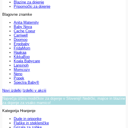
Blazine za dojenje
Pripomočki za dojenje
Blagovne znamke
Anita Maternity
Baby Nova
Cache Coeur
Carriwell
Doomoo
Ergobaby
FridaMom
Haakaa
KikkaBoo
Koala Babycare
Lansinoh
Momcozy
Neno
Popek
Spectra Baby®
Novi izdelki
Izdelki v akciji
Največja izbira modrčkov za dojenje v Sloveniji! Nedrčki, majice in blazine
za dojenje za vsako mamico!
Kategorija Hranjenje
Dude in priponke
Flaške in stekleničke
Grizala za zobke