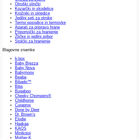
Otroški slinčki
Kozarčki in skodelice
Krožniki in skledice
Jedilni seti za otroke
Termo posodice in termovke
Aparati za pripravo hrane
Pripomočki za hranjenje
Žličke in jedilni pribor
Stolčki za hranjenje
Blagovne znamke
b.box
Baby Brezza
Baby Nova
Babymoov
Beaba
Bibado™
Bibs
Bugaboo
Cheeky Chompers®
Childhome
Curaprox
Done by Deer
Dr. Brown’s
Elodie
Haakaa
KAOS
Minikoioi
Mother-K