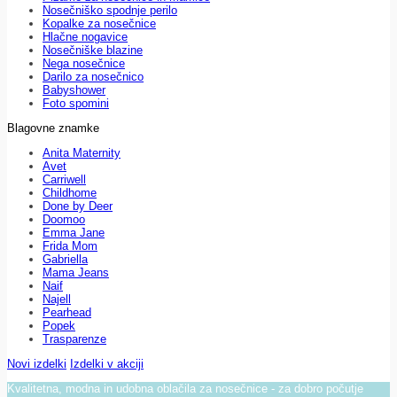
Nosečniško spodnje perilo
Kopalke za nosečnice
Hlačne nogavice
Nosečniške blazine
Nega nosečnice
Darilo za nosečnico
Babyshower
Foto spomini
Blagovne znamke
Anita Maternity
Avet
Carriwell
Childhome
Done by Deer
Doomoo
Emma Jane
Frida Mom
Gabriella
Mama Jeans
Naif
Najell
Pearhead
Popek
Trasparenze
Novi izdelki
Izdelki v akciji
Kvalitetna, modna in udobna oblačila za nosečnice - za dobro počutje