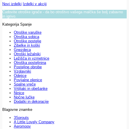
Novi izdelki
Izdelki v akciji
Čudovite otroške igrače - da bo otroštvo vašega malčka še bolj zabavno
in igrivo.
Kategorija Spanje
Otroške varuške
Otroška sobica
Otroške postelje
Zibelke in koški
Gnezdeca
Otroški ležalniki
Ležišča in vzmetnice
Otroška posteljnina
Posteljne obrobe
Vzglavniki
Odejice
Povijalne plenice
Spalne vreče
Vrtiljaki in obešanke
Ninice
Nočne lučke
Dodatki in dekoracije
Blagovne znamke
3Sprouts
A Little Lovely Company
Aeromoov