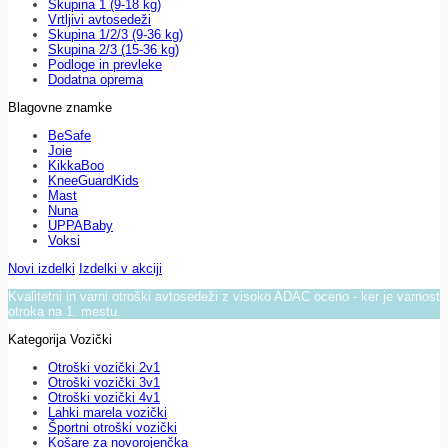
Skupina 1 (9-18 kg)
Vrtljivi avtosedeži
Skupina 1/2/3 (9-36 kg)
Skupina 2/3 (15-36 kg)
Podloge in prevleke
Dodatna oprema
Blagovne znamke
BeSafe
Joie
KikkaBoo
KneeGuardKids
Mast
Nuna
UPPABaby
Voksi
Novi izdelki
Izdelki v akciji
Kvalitetni in varni otroški avtosedeži z visoko ADAC oceno - ker je varnost
otroka na 1. mestu.
Kategorija Vozički
Otroški vozički 2v1
Otroški vozički 3v1
Otroški vozički 4v1
Lahki marela vozički
Športni otroški vozički
Košare za novorojenčka