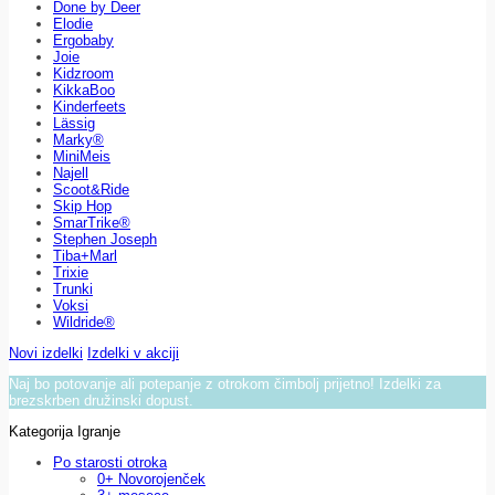
Done by Deer
Elodie
Ergobaby
Joie
Kidzroom
KikkaBoo
Kinderfeets
Lässig
Marky®
MiniMeis
Najell
Scoot&Ride
Skip Hop
SmarTrike®
Stephen Joseph
Tiba+Marl
Trixie
Trunki
Voksi
Wildride®
Novi izdelki
Izdelki v akciji
Naj bo potovanje ali potepanje z otrokom čimbolj prijetno! Izdelki za
brezskrben družinski dopust.
Kategorija Igranje
Po starosti otroka
0+ Novorojenček