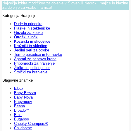
Največja izbira modrčkov za dojenje v Sloveniji! Nedrčki, majice in blazine
za dojenje za vsako mamico!
Kategorija Hranjenje
Dude in priponke
Flaške in stekleničke
Grizala za zobke
Otroški slinčki
Kozarčki in skodelice
Krožniki in skledice
Jedilni seti za otroke
Termo posodice in termovke
Aparati za pripravo hrane
Pripomočki za hranjenje
Žličke in jedilni pribor
Stolčki za hranjenje
Blagovne znamke
b.box
Baby Brezza
Baby Nova
Babymoov
Beaba
Bibado™
Bibs
Bugaboo
Cheeky Chompers®
Childhome