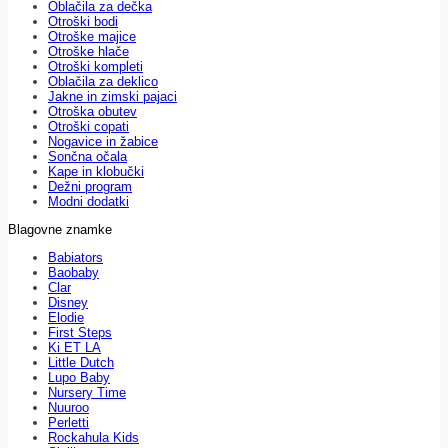
Oblačila za dečka
Otroški bodi
Otroške majice
Otroške hlače
Otroški kompleti
Oblačila za deklico
Jakne in zimski pajaci
Otroška obutev
Otroški copati
Nogavice in žabice
Sončna očala
Kape in klobučki
Dežni program
Modni dodatki
Blagovne znamke
Babiators
Baobaby
Clar
Disney
Elodie
First Steps
Ki ET LA
Little Dutch
Lupo Baby
Nursery Time
Nuuroo
Perletti
Rockahula Kids