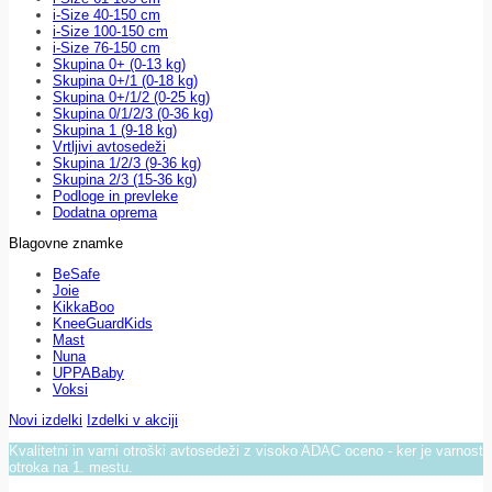
i-Size 40-150 cm
i-Size 100-150 cm
i-Size 76-150 cm
Skupina 0+ (0-13 kg)
Skupina 0+/1 (0-18 kg)
Skupina 0+/1/2 (0-25 kg)
Skupina 0/1/2/3 (0-36 kg)
Skupina 1 (9-18 kg)
Vrtljivi avtosedeži
Skupina 1/2/3 (9-36 kg)
Skupina 2/3 (15-36 kg)
Podloge in prevleke
Dodatna oprema
Blagovne znamke
BeSafe
Joie
KikkaBoo
KneeGuardKids
Mast
Nuna
UPPABaby
Voksi
Novi izdelki
Izdelki v akciji
Kvalitetni in varni otroški avtosedeži z visoko ADAC oceno - ker je varnost
otroka na 1. mestu.