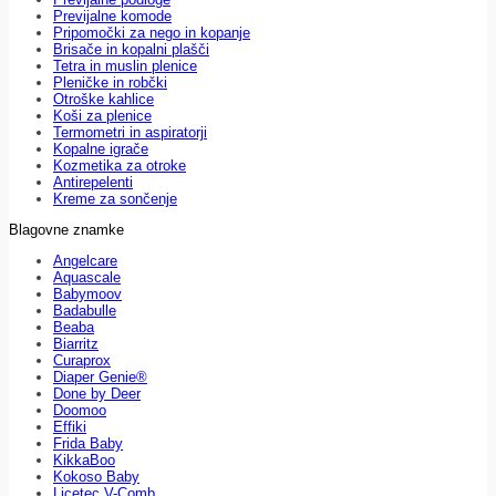
Previjalne komode
Pripomočki za nego in kopanje
Brisače in kopalni plašči
Tetra in muslin plenice
Pleničke in robčki
Otroške kahlice
Koši za plenice
Termometri in aspiratorji
Kopalne igrače
Kozmetika za otroke
Antirepelenti
Kreme za sončenje
Blagovne znamke
Angelcare
Aquascale
Babymoov
Badabulle
Beaba
Biarritz
Curaprox
Diaper Genie®
Done by Deer
Doomoo
Effiki
Frida Baby
KikkaBoo
Kokoso Baby
Licetec V-Comb