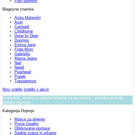
Foto spomini
Blagovne znamke
Anita Maternity
Avet
Carriwell
Childhome
Done by Deer
Doomoo
Emma Jane
Frida Mom
Gabriella
Mama Jeans
Naif
Najell
Pearhead
Popek
Trasparenze
Novi izdelki
Izdelki v akciji
Kvalitetna, modna in udobna oblačila za nosečnice - za dobro počutje
bodoče mamice.
Kategorija Dojenje
Majice za dojenje
Prsne črpalke
Oblikovanje postave
Spalne srajce in pižame