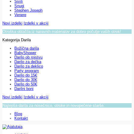
Sivili
Snugi
Stephen Joseph
Venere
Novi izdelki
Izdelki v akciji
Otroška oblačila iz naravnih materialov za dobro počutje vaših otrok!
Kategorija Darila
Božična darila
BabyShower
Darilo ob rojstvu
Darilo za dečka
Darilo za deklico
Party program
Darilo do 15€
Darilo do 30€
Darilo do 50€
Darilni boni
Novi izdelki
Izdelki v akciji
Najlepša darila za nosečnico, otroke in novopečene starše.
Blog
Kontakt