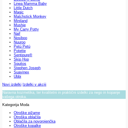
Linea Mamma Baby
Little Dutch
Magic
Matchstick Monkey
Miniland
Mushie
My Carry Potty
Naif
Nosiboo
Nuuroo
Petú Petú
Potette
Sentipure®
Skip Hop
Squitos
Stephen Joseph
Suavinex
Ubbi
Novi izdelki
Izdelki v akciji
Naravna kozmetika, ter kvalitetni in praktični izdelki za nego in kopanje
vašega otroka.
Kategorija Moda
Otroške pižame
Otroška oblačila
Oblačila za novorojenčka
Otroške kopalke