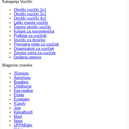
Kategorija Vozički
Otroški vozički 2v1
Otroški vozički 3v1
Otroški vozički 4v1
Lahki marela vozički
Športni otroški vozički
Košare za novorojenčka
Podloge za voziček
Vozički za dvojčke
Previjalne torbe za voziček
Organizatorji za voziček
Zimske vreče za voziček
Dodatna oprema
Blagovne znamke
3Sprouts
Aeromoov
Bugaboo
Childhome
Easywalker
Elodie
Ergobaby
ICandy
Joie
KikkaBoo®
Mast
Nuna
UPPABaby