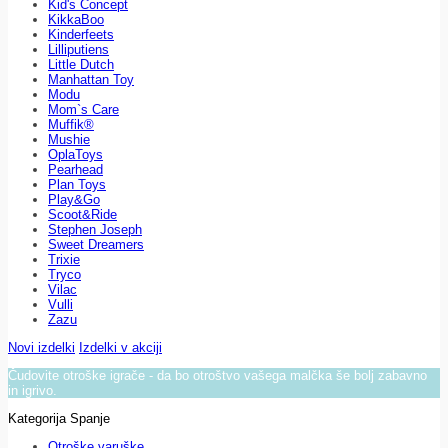
Kid's Concept
KikkaBoo
Kinderfeets
Lilliputiens
Little Dutch
Manhattan Toy
Modu
Mom`s Care
Muffik®
Mushie
OplaToys
Pearhead
Plan Toys
Play&Go
Scoot&Ride
Stephen Joseph
Sweet Dreamers
Trixie
Tryco
Vilac
Vulli
Zazu
Novi izdelki
Izdelki v akciji
Čudovite otroške igrače - da bo otroštvo vašega malčka še bolj zabavno
in igrivo.
Kategorija Spanje
Otroške varuške