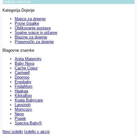
bodoče mamice.
Kategorija Dojenje
Majice za dojenje
Prsne črpalke
Oblikovanje postave
Spalne srajce in pižame
Blazine za dojenje
Pripomočki za dojenje
Blagovne znamke
Anita Maternity
Baby Nova
Cache Coeur
Carriwell
Doomoo
Ergobaby
FridaMom
Haakaa
KikkaBoo
Koala Babycare
Lansinoh
Momcozy
Neno
Popek
Spectra Baby®
Novi izdelki
Izdelki v akciji