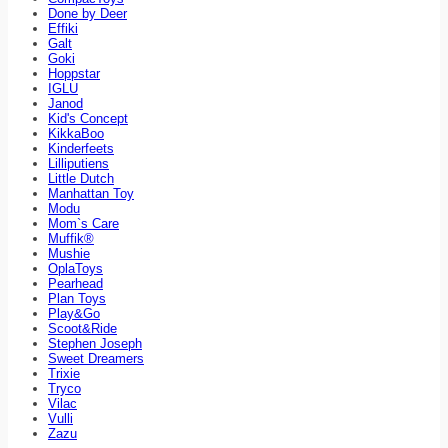
Done by Deer
Effiki
Galt
Goki
Hoppstar
IGLU
Janod
Kid's Concept
KikkaBoo
Kinderfeets
Lilliputiens
Little Dutch
Manhattan Toy
Modu
Mom`s Care
Muffik®
Mushie
OplaToys
Pearhead
Plan Toys
Play&Go
Scoot&Ride
Stephen Joseph
Sweet Dreamers
Trixie
Tryco
Vilac
Vulli
Zazu