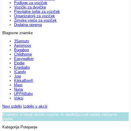
Podloge za voziček
Vozički za dvojčke
Previjalne torbe za voziček
Organizatorji za voziček
Zimske vreče za voziček
Dodatna oprema
Blagovne znamke
3Sprouts
Aeromoov
Bugaboo
Childhome
Easywalker
Elodie
Ergobaby
ICandy
Joie
KikkaBoo®
Mast
Nuna
UPPABaby
Voksi
Novi izdelki
Izdelki v akciji
Kvalitetni in trendi otroški vozički, ki navdušijo tudi najbolj zahtevne
starše.
Kategorija Potepanje