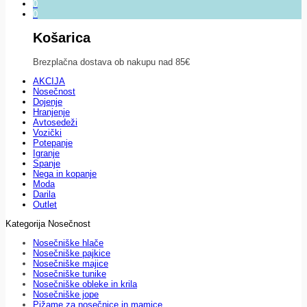
0
0
Košarica
Brezplačna dostava ob nakupu nad 85€
AKCIJA
Nosečnost
Dojenje
Hranjenje
Avtosedeži
Vozički
Potepanje
Igranje
Spanje
Nega in kopanje
Moda
Darila
Outlet
Kategorija Nosečnost
Nosečniške hlače
Nosečniške pajkice
Nosečniške majice
Nosečniške tunike
Nosečniške obleke in krila
Nosečniške jope
Pižame za nosečnice in mamice