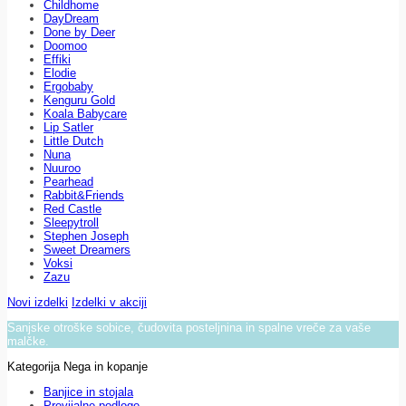
Childhome
DayDream
Done by Deer
Doomoo
Effiki
Elodie
Ergobaby
Kenguru Gold
Koala Babycare
Lip Satler
Little Dutch
Nuna
Nuuroo
Pearhead
Rabbit&Friends
Red Castle
Sleepytroll
Stephen Joseph
Sweet Dreamers
Voksi
Zazu
Novi izdelki
Izdelki v akciji
Sanjske otroške sobice, čudovita posteljnina in spalne vreče za vaše
malčke.
Kategorija Nega in kopanje
Banjice in stojala
Previjalne podloge