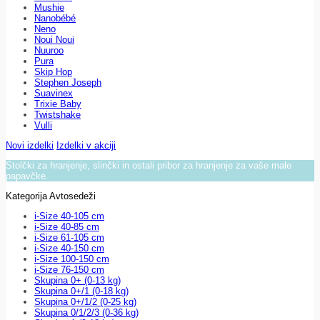
Mushie
Nanobébé
Neno
Noui Noui
Nuuroo
Pura
Skip Hop
Stephen Joseph
Suavinex
Trixie Baby
Twistshake
Vulli
Novi izdelki
Izdelki v akciji
Stolčki za hranjenje, slinčki in ostali pribor za hranjenje za vaše male
papavčke.
Kategorija Avtosedeži
i-Size 40-105 cm
i-Size 40-85 cm
i-Size 61-105 cm
i-Size 40-150 cm
i-Size 100-150 cm
i-Size 76-150 cm
Skupina 0+ (0-13 kg)
Skupina 0+/1 (0-18 kg)
Skupina 0+/1/2 (0-25 kg)
Skupina 0/1/2/3 (0-36 kg)