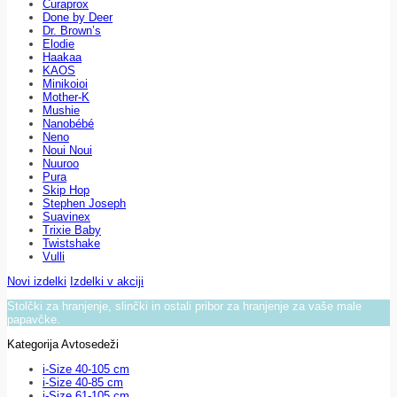
Curaprox
Done by Deer
Dr. Brown’s
Elodie
Haakaa
KAOS
Minikoioi
Mother-K
Mushie
Nanobébé
Neno
Noui Noui
Nuuroo
Pura
Skip Hop
Stephen Joseph
Suavinex
Trixie Baby
Twistshake
Vulli
Novi izdelki
Izdelki v akciji
Stolčki za hranjenje, slinčki in ostali pribor za hranjenje za vaše male
papavčke.
Kategorija Avtosedeži
i-Size 40-105 cm
i-Size 40-85 cm
i-Size 61-105 cm