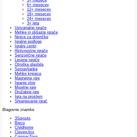
3+ mesece
6+ mesecev
12+ mesecev
18+ mesecev
24+ mesecev
3+ leta
Ustvarjalne igrače
Mehke in plišaste igrače
Ninice za dojenčke
Igralne podloge
Igralni centri
Aktivnostne igrače
Senzorične igrače
Lesene igrače
Otroška glasbila
Sestavljanke
Mehke knjigice
Magnetne igre
Igranje vlog
Miselne igre
Družabne igre
Igra na prostem
Shranjevanje igrač
Blagovne znamke
3Sprouts
Bieco
Childhome
Cleverclixx
CompacToys