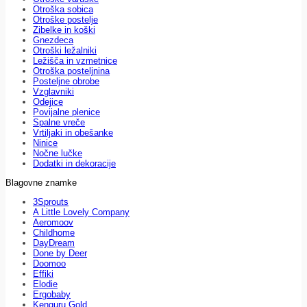
Otroška sobica
Otroške postelje
Zibelke in koški
Gnezdeca
Otroški ležalniki
Ležišča in vzmetnice
Otroška posteljnina
Posteljne obrobe
Vzglavniki
Odejice
Povijalne plenice
Spalne vreče
Vrtiljaki in obešanke
Ninice
Nočne lučke
Dodatki in dekoracije
Blagovne znamke
3Sprouts
A Little Lovely Company
Aeromoov
Childhome
DayDream
Done by Deer
Doomoo
Effiki
Elodie
Ergobaby
Kenguru Gold