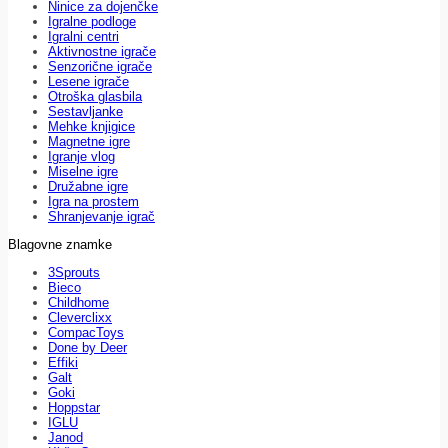
Ninice za dojenčke
Igralne podloge
Igralni centri
Aktivnostne igrače
Senzorične igrače
Lesene igrače
Otroška glasbila
Sestavljanke
Mehke knjigice
Magnetne igre
Igranje vlog
Miselne igre
Družabne igre
Igra na prostem
Shranjevanje igrač
Blagovne znamke
3Sprouts
Bieco
Childhome
Cleverclixx
CompacToys
Done by Deer
Effiki
Galt
Goki
Hoppstar
IGLU
Janod