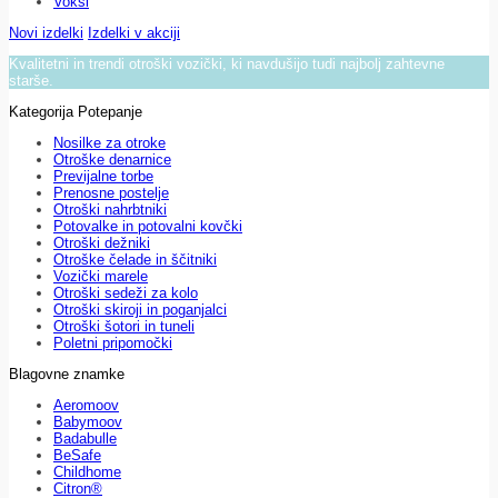
Voksi
Novi izdelki
Izdelki v akciji
Kvalitetni in trendi otroški vozički, ki navdušijo tudi najbolj zahtevne
starše.
Kategorija Potepanje
Nosilke za otroke
Otroške denarnice
Previjalne torbe
Prenosne postelje
Otroški nahrbtniki
Potovalke in potovalni kovčki
Otroški dežniki
Otroške čelade in ščitniki
Vozički marele
Otroški sedeži za kolo
Otroški skiroji in poganjalci
Otroški šotori in tuneli
Poletni pripomočki
Blagovne znamke
Aeromoov
Babymoov
Badabulle
BeSafe
Childhome
Citron®