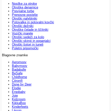
Nosilke za otroke
Otroške denarnice
Previjalne torbe
Prenosne postelje
Otroški nahrbtniki
Potovalke in potovalni kovčki
Otroški dežniki
Otroške čelade in ščitniki
Vozički marele
Otroški sedeži za kolo
Otroški skiroji in poganjalci
Otroški šotori in tuneli
Poletni pripomočki
Blagovne znamke
Aeromoov
Babymoov
Badabulle
BeSafe
Childhome
Citron®
Done by Deer
Elodie
Ergobaby
Joie
Kidzroom
KikkaBoo
Kinderfeets
Lässig