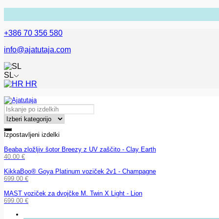
+386 70 356 580
info@ajatutaja.com
SL
HR
Izpostavljeni izdelki
Beaba zložljiv šotor Breezy z UV zaščito - Clay Earth
40.00
€
KikkaBoo® Goya Platinum voziček 2v1 - Champagne
699.00
€
MAST voziček za dvojčke M. Twin X Light - Lion
699.00
€