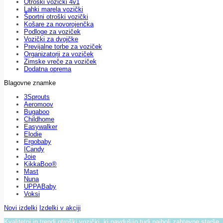
Otroški vozički 4v1
Lahki marela vozički
Športni otroški vozički
Košare za novorojenčka
Podloge za voziček
Vozički za dvojčke
Previjalne torbe za voziček
Organizatorji za voziček
Zimske vreče za voziček
Dodatna oprema
Blagovne znamke
3Sprouts
Aeromoov
Bugaboo
Childhome
Easywalker
Elodie
Ergobaby
ICandy
Joie
KikkaBoo®
Mast
Nuna
UPPABaby
Voksi
Novi izdelki
Izdelki v akciji
Kvalitetni in trendi otroški vozički, ki navdušijo tudi najbolj zahtevne starše.