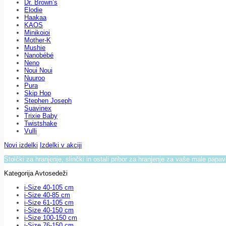
Dr. Brown’s
Elodie
Haakaa
KAOS
Minikoioi
Mother-K
Mushie
Nanobébé
Neno
Noui Noui
Nuuroo
Pura
Skip Hop
Stephen Joseph
Suavinex
Trixie Baby
Twistshake
Vulli
Novi izdelki
Izdelki v akciji
Stolčki za hranjenje, slinčki in ostali pribor za hranjenje za vaše male papa
Kategorija Avtosedeži
i-Size 40-105 cm
i-Size 40-85 cm
i-Size 61-105 cm
i-Size 40-150 cm
i-Size 100-150 cm
i-Size 76-150 cm