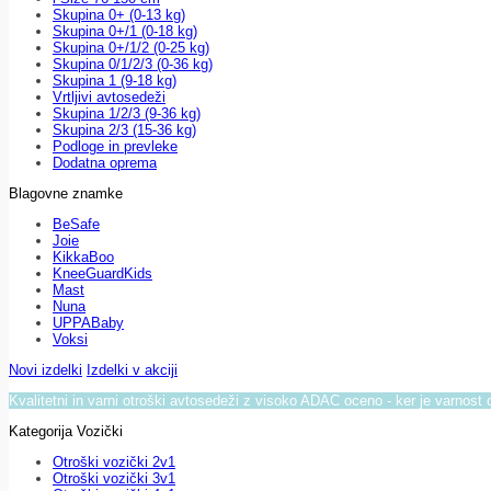
Skupina 0+ (0-13 kg)
Skupina 0+/1 (0-18 kg)
Skupina 0+/1/2 (0-25 kg)
Skupina 0/1/2/3 (0-36 kg)
Skupina 1 (9-18 kg)
Vrtljivi avtosedeži
Skupina 1/2/3 (9-36 kg)
Skupina 2/3 (15-36 kg)
Podloge in prevleke
Dodatna oprema
Blagovne znamke
BeSafe
Joie
KikkaBoo
KneeGuardKids
Mast
Nuna
UPPABaby
Voksi
Novi izdelki
Izdelki v akciji
Kvalitetni in varni otroški avtosedeži z visoko ADAC oceno - ker je varnost 
Kategorija Vozički
Otroški vozički 2v1
Otroški vozički 3v1