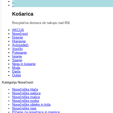
0
0
Košarica
Brezplačna dostava ob nakupu nad 85€
AKCIJA
Nosečnost
Dojenje
Hranjenje
Avtosedeži
Vozički
Potepanje
Igranje
Spanje
Nega in kopanje
Moda
Darila
Outlet
Kategorija Nosečnost
Nosečniške hlače
Nosečniške pajkice
Nosečniške majice
Nosečniške tunike
Nosečniške obleke in krila
Nosečniške jope
Pižame za nosečnice in mamice