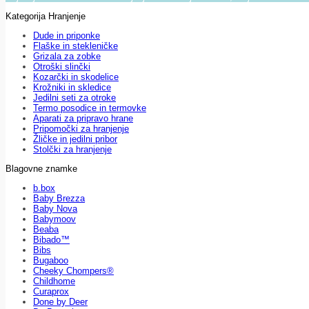
Kategorija Hranjenje
Dude in priponke
Flaške in stekleničke
Grizala za zobke
Otroški slinčki
Kozarčki in skodelice
Krožniki in skledice
Jedilni seti za otroke
Termo posodice in termovke
Aparati za pripravo hrane
Pripomočki za hranjenje
Žličke in jedilni pribor
Stolčki za hranjenje
Blagovne znamke
b.box
Baby Brezza
Baby Nova
Babymoov
Beaba
Bibado™
Bibs
Bugaboo
Cheeky Chompers®
Childhome
Curaprox
Done by Deer