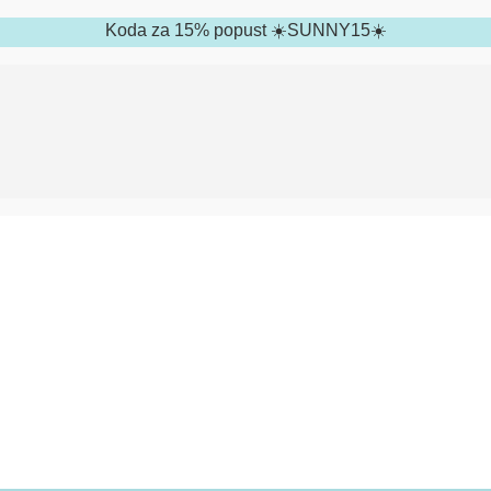
Koda za 15% popust ☀️SUNNY15☀️