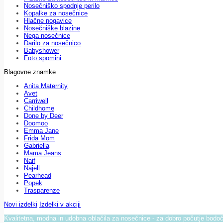
Nosečniško spodnje perilo
Kopalke za nosečnice
Hlačne nogavice
Nosečniške blazine
Nega nosečnice
Darilo za nosečnico
Babyshower
Foto spomini
Blagovne znamke
Anita Maternity
Avet
Carriwell
Childhome
Done by Deer
Doomoo
Emma Jane
Frida Mom
Gabriella
Mama Jeans
Naif
Najell
Pearhead
Popek
Trasparenze
Novi izdelki
Izdelki v akciji
Kvalitetna, modna in udobna oblačila za nosečnice - za dobro počutje bod