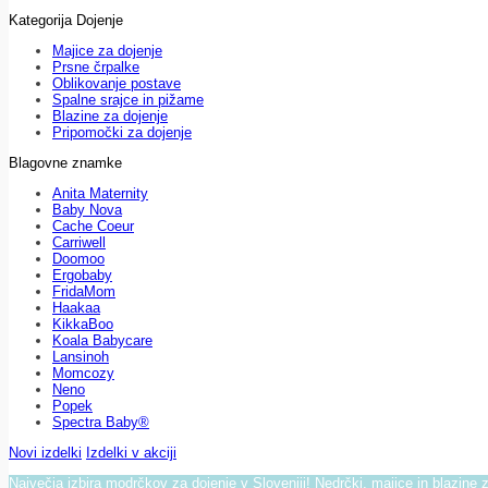
Kategorija Dojenje
Majice za dojenje
Prsne črpalke
Oblikovanje postave
Spalne srajce in pižame
Blazine za dojenje
Pripomočki za dojenje
Blagovne znamke
Anita Maternity
Baby Nova
Cache Coeur
Carriwell
Doomoo
Ergobaby
FridaMom
Haakaa
KikkaBoo
Koala Babycare
Lansinoh
Momcozy
Neno
Popek
Spectra Baby®
Novi izdelki
Izdelki v akciji
Največja izbira modrčkov za dojenje v Sloveniji! Nedrčki, majice in blazine