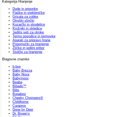
Kategorija Hranjenje
Dude in priponke
Flaške in stekleničke
Grizala za zobke
Otroški slinčki
Kozarčki in skodelice
Krožniki in skledice
Jedilni seti za otroke
Termo posodice in termovke
Aparati za pripravo hrane
Pripomočki za hranjenje
Žličke in jedilni pribor
Stolčki za hranjenje
Blagovne znamke
b.box
Baby Brezza
Baby Nova
Babymoov
Beaba
Bibado™
Bibs
Bugaboo
Cheeky Chompers®
Childhome
Curaprox
Done by Deer
Dr. Brown’s