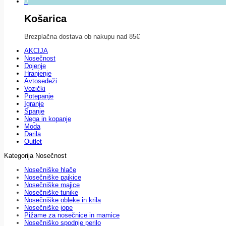
0
Košarica
Brezplačna dostava ob nakupu nad 85€
AKCIJA
Nosečnost
Dojenje
Hranjenje
Avtosedeži
Vozički
Potepanje
Igranje
Spanje
Nega in kopanje
Moda
Darila
Outlet
Kategorija Nosečnost
Nosečniške hlače
Nosečniške pajkice
Nosečniške majice
Nosečniške tunike
Nosečniške obleke in krila
Nosečniške jope
Pižame za nosečnice in mamice
Nosečniško spodnje perilo