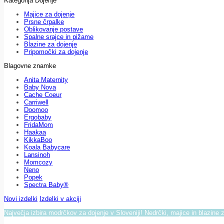
Kategorija Dojenje
Majice za dojenje
Prsne črpalke
Oblikovanje postave
Spalne srajce in pižame
Blazine za dojenje
Pripomočki za dojenje
Blagovne znamke
Anita Maternity
Baby Nova
Cache Coeur
Carriwell
Doomoo
Ergobaby
FridaMom
Haakaa
KikkaBoo
Koala Babycare
Lansinoh
Momcozy
Neno
Popek
Spectra Baby®
Novi izdelki
Izdelki v akciji
Največja izbira modrčkov za dojenje v Sloveniji! Nedrčki, majice in blazine