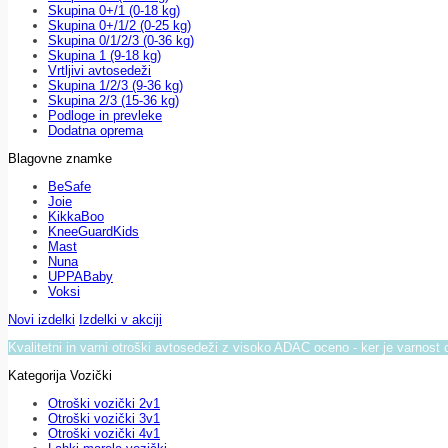
Skupina 0+/1 (0-18 kg)
Skupina 0+/1/2 (0-25 kg)
Skupina 0/1/2/3 (0-36 kg)
Skupina 1 (9-18 kg)
Vrtljivi avtosedeži
Skupina 1/2/3 (9-36 kg)
Skupina 2/3 (15-36 kg)
Podloge in prevleke
Dodatna oprema
Blagovne znamke
BeSafe
Joie
KikkaBoo
KneeGuardKids
Mast
Nuna
UPPABaby
Voksi
Novi izdelki
Izdelki v akciji
Kvalitetni in varni otroški avtosedeži z visoko ADAC oceno - ker je varnost 
Kategorija Vozički
Otroški vozički 2v1
Otroški vozički 3v1
Otroški vozički 4v1