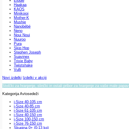
Elodie
Haakaa
KAOS
Minikoioi
Mother-K
Mushie
Nanobébé
Neno
Noui Noui
Nuuroo
Pura
Skip Hop
Stephen Joseph
Suavinex
Trixie Baby
Twistshake
Vulli
Novi izdelki
Izdelki v akciji
Stolčki za hranjenje, slinčki in ostali pribor za hranjenje za vaše male papa
Kategorija Avtosedeži
i-Size 40-105 cm
i-Size 40-85 cm
i-Size 61-105 cm
i-Size 40-150 cm
i-Size 100-150 cm
i-Size 76-150 cm
Skupina 0+ (0-13 kg)