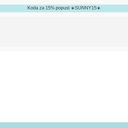
Koda za 15% popust ☀️SUNNY15☀️