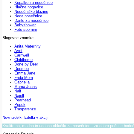
Kopalke za nosečnice
Hlačne nogavice
Nosečniške blazine
Nega nosečnice
Darilo za nosečnico
Babyshower
Foto spomini
Blagovne znamke
Anita Maternity
Avet
Carriwell
Childhome
Done by Deer
Doomoo
Emma Jane
Frida Mom
Gabriella
Mama Jeans
Naif
Najell
Pearhead
Popek
Trasparenze
Novi izdelki
Izdelki v akciji
Kvalitetna, modna in udobna oblačila za nosečnice - za dobro počutje bod