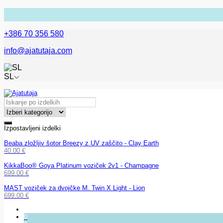
+386 70 356 580
info@ajatutaja.com
SL
Izpostavljeni izdelki
Beaba zložljiv šotor Breezy z UV zaščito - Clay Earth
40.00
€
KikkaBoo® Goya Platinum voziček 2v1 - Champagne
699.00
€
MAST voziček za dvojčke M. Twin X Light - Lion
699.00
€
0