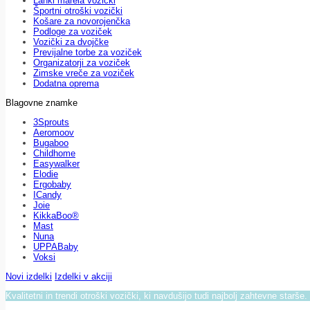
Lahki marela vozički
Športni otroški vozički
Košare za novorojenčka
Podloge za voziček
Vozički za dvojčke
Previjalne torbe za voziček
Organizatorji za voziček
Zimske vreče za voziček
Dodatna oprema
Blagovne znamke
3Sprouts
Aeromoov
Bugaboo
Childhome
Easywalker
Elodie
Ergobaby
ICandy
Joie
KikkaBoo®
Mast
Nuna
UPPABaby
Voksi
Novi izdelki
Izdelki v akciji
Kvalitetni in trendi otroški vozički, ki navdušijo tudi najbolj zahtevne starše.