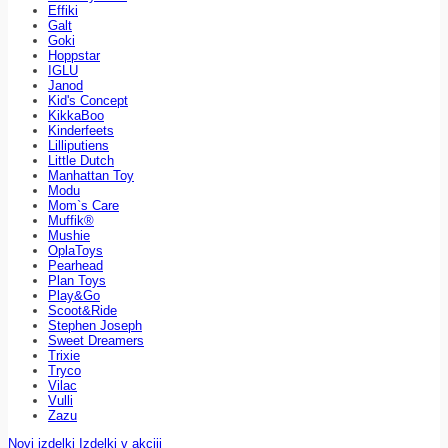
Effiki
Galt
Goki
Hoppstar
IGLU
Janod
Kid's Concept
KikkaBoo
Kinderfeets
Lilliputiens
Little Dutch
Manhattan Toy
Modu
Mom`s Care
Muffik®
Mushie
OplaToys
Pearhead
Plan Toys
Play&Go
Scoot&Ride
Stephen Joseph
Sweet Dreamers
Trixie
Tryco
Vilac
Vulli
Zazu
Novi izdelki
Izdelki v akciji