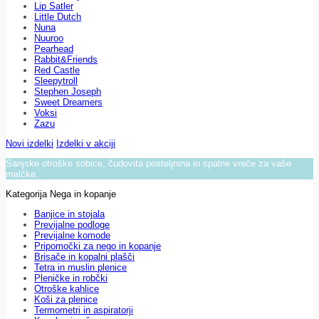
Lip Satler
Little Dutch
Nuna
Nuuroo
Pearhead
Rabbit&Friends
Red Castle
Sleepytroll
Stephen Joseph
Sweet Dreamers
Voksi
Zazu
Novi izdelki
Izdelki v akciji
Sanjske otroške sobice, čudovita posteljnina in spalne vreče za vaše
malčke.
Kategorija Nega in kopanje
Banjice in stojala
Previjalne podloge
Previjalne komode
Pripomočki za nego in kopanje
Brisače in kopalni plašči
Tetra in muslin plenice
Pleničke in robčki
Otroške kahlice
Koši za plenice
Termometri in aspiratorji