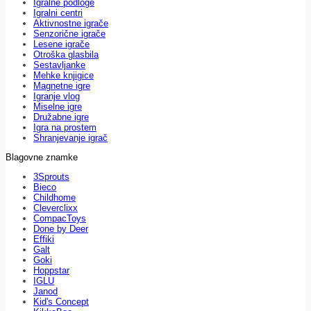
Igralne podloge
Igralni centri
Aktivnostne igrače
Senzorične igrače
Lesene igrače
Otroška glasbila
Sestavljanke
Mehke knjigice
Magnetne igre
Igranje vlog
Miselne igre
Družabne igre
Igra na prostem
Shranjevanje igrač
Blagovne znamke
3Sprouts
Bieco
Childhome
Cleverclixx
CompacToys
Done by Deer
Effiki
Galt
Goki
Hoppstar
IGLU
Janod
Kid's Concept