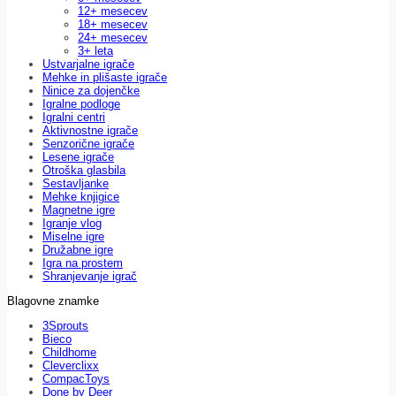
12+ mesecev
18+ mesecev
24+ mesecev
3+ leta
Ustvarjalne igrače
Mehke in plišaste igrače
Ninice za dojenčke
Igralne podloge
Igralni centri
Aktivnostne igrače
Senzorične igrače
Lesene igrače
Otroška glasbila
Sestavljanke
Mehke knjigice
Magnetne igre
Igranje vlog
Miselne igre
Družabne igre
Igra na prostem
Shranjevanje igrač
Blagovne znamke
3Sprouts
Bieco
Childhome
Cleverclixx
CompacToys
Done by Deer