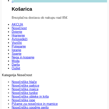
0
Košarica
Brezplačna dostava ob nakupu nad 85€
AKCIJA
Nosečnost
Dojenje
Hranjenje
Avtosedeži
Vozički
Potepanje
Igranje
Spanje
Nega in kopanje
Moda
Darila
Outlet
Kategorija Nosečnost
Nosečniške hlače
Nosečniške pajkice
Nosečniške majice
Nosečniške tunike
Nosečniške obleke in krila
Nosečniške jope
Pižame za nosečnice in mamice
Nosečniško spodnje perilo