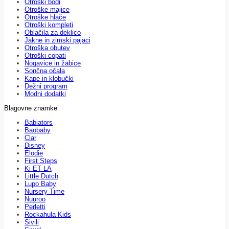
Otroški bodi
Otroške majice
Otroške hlače
Otroški kompleti
Oblačila za deklico
Jakne in zimski pajaci
Otroška obutev
Otroški copati
Nogavice in žabice
Sončna očala
Kape in klobučki
Dežni program
Modni dodatki
Blagovne znamke
Babiators
Baobaby
Clar
Disney
Elodie
First Steps
Ki ET LA
Little Dutch
Lupo Baby
Nursery Time
Nuuroo
Perletti
Rockahula Kids
Sivili