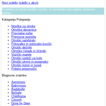
Novi izdelki
Izdelki v akciji
Kvalitetni in trendi otroški vozički, ki navdušijo tudi najbolj zahtevne
starše.
Kategorija Potepanje
Nosilke za otroke
Otroške denarnice
Previjalne torbe
Prenosne postelje
Otroški nahrbtniki
Potovalke in potovalni kovčki
Otroški dežniki
Otroške čelade in ščitniki
Vozički marele
Otroški sedeži za kolo
Otroški skiroji in poganjalci
Otroški šotori in tuneli
Poletni pripomočki
Blagovne znamke
Aeromoov
Babymoov
Badabulle
BeSafe
Childhome
Citron®
Done by Deer