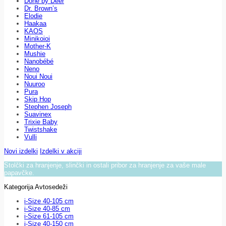
Done by Deer
Dr. Brown’s
Elodie
Haakaa
KAOS
Minikoioi
Mother-K
Mushie
Nanobébé
Neno
Noui Noui
Nuuroo
Pura
Skip Hop
Stephen Joseph
Suavinex
Trixie Baby
Twistshake
Vulli
Novi izdelki
Izdelki v akciji
Stolčki za hranjenje, slinčki in ostali pribor za hranjenje za vaše male
papavčke.
Kategorija Avtosedeži
i-Size 40-105 cm
i-Size 40-85 cm
i-Size 61-105 cm
i-Size 40-150 cm