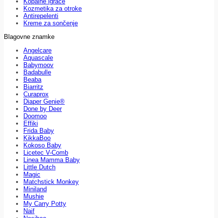
Kopalne igrače
Kozmetika za otroke
Antirepelenti
Kreme za sončenje
Blagovne znamke
Angelcare
Aquascale
Babymoov
Badabulle
Beaba
Biarritz
Curaprox
Diaper Genie®
Done by Deer
Doomoo
Effiki
Frida Baby
KikkaBoo
Kokoso Baby
Licetec V-Comb
Linea Mamma Baby
Little Dutch
Magic
Matchstick Monkey
Miniland
Mushie
My Carry Potty
Naif