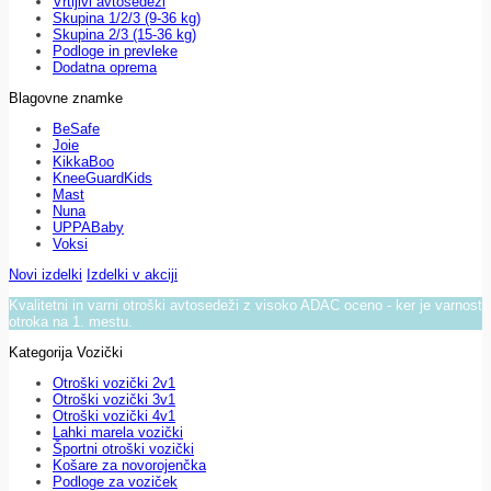
Vrtljivi avtosedeži
Skupina 1/2/3 (9-36 kg)
Skupina 2/3 (15-36 kg)
Podloge in prevleke
Dodatna oprema
Blagovne znamke
BeSafe
Joie
KikkaBoo
KneeGuardKids
Mast
Nuna
UPPABaby
Voksi
Novi izdelki
Izdelki v akciji
Kvalitetni in varni otroški avtosedeži z visoko ADAC oceno - ker je varnost
otroka na 1. mestu.
Kategorija Vozički
Otroški vozički 2v1
Otroški vozički 3v1
Otroški vozički 4v1
Lahki marela vozički
Športni otroški vozički
Košare za novorojenčka
Podloge za voziček