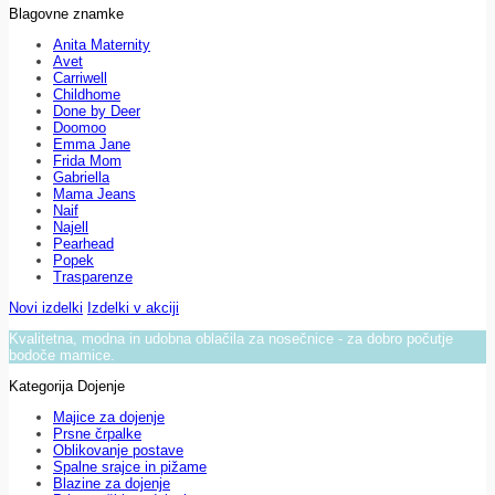
Blagovne znamke
Anita Maternity
Avet
Carriwell
Childhome
Done by Deer
Doomoo
Emma Jane
Frida Mom
Gabriella
Mama Jeans
Naif
Najell
Pearhead
Popek
Trasparenze
Novi izdelki
Izdelki v akciji
Kvalitetna, modna in udobna oblačila za nosečnice - za dobro počutje
bodoče mamice.
Kategorija Dojenje
Majice za dojenje
Prsne črpalke
Oblikovanje postave
Spalne srajce in pižame
Blazine za dojenje