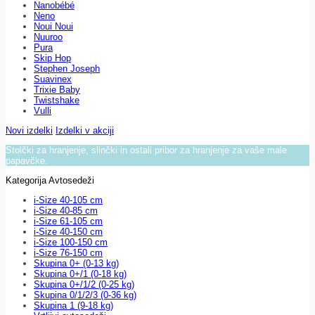
Nanobébé
Neno
Noui Noui
Nuuroo
Pura
Skip Hop
Stephen Joseph
Suavinex
Trixie Baby
Twistshake
Vulli
Novi izdelki
Izdelki v akciji
Stolčki za hranjenje, slinčki in ostali pribor za hranjenje za vaše male
papavčke.
Kategorija Avtosedeži
i-Size 40-105 cm
i-Size 40-85 cm
i-Size 61-105 cm
i-Size 40-150 cm
i-Size 100-150 cm
i-Size 76-150 cm
Skupina 0+ (0-13 kg)
Skupina 0+/1 (0-18 kg)
Skupina 0+/1/2 (0-25 kg)
Skupina 0/1/2/3 (0-36 kg)
Skupina 1 (9-18 kg)