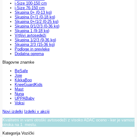
i-Size 100-150 cm
i-Size 76-150 cm
Skupina 0+ (0-13 kg)
Skupina 0+/1 (0-18 kg)
Skupina 0+/1/2 (0-25 kg)
Skupina 0/1/2/3 (0-36 kg)
Skupina 1 (9-18 kg)
Vrtljivi avtosedeži
Skupina 1/2/3 (9-36 kg)
Skupina 2/3 (15-36 kg)
Podloge in prevleke
Dodatna oprema
Blagovne znamke
BeSafe
Joie
KikkaBoo
KneeGuardKids
Mast
Nuna
UPPABaby
Voksi
Novi izdelki
Izdelki v akciji
Kvalitetni in varni otroški avtosedeži z visoko ADAC oceno - ker je varnost
otroka na 1. mestu.
Kategorija Vozički