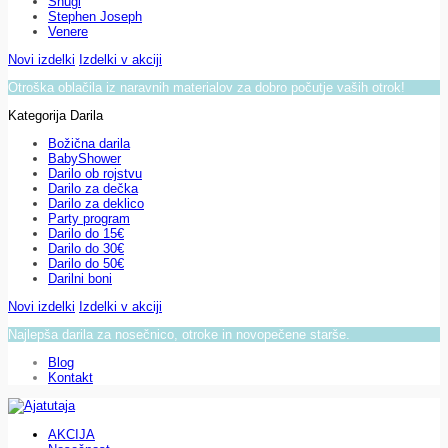
Snugi
Stephen Joseph
Venere
Novi izdelki
Izdelki v akciji
Otroška oblačila iz naravnih materialov za dobro počutje vaših otrok!
Kategorija Darila
Božična darila
BabyShower
Darilo ob rojstvu
Darilo za dečka
Darilo za deklico
Party program
Darilo do 15€
Darilo do 30€
Darilo do 50€
Darilni boni
Novi izdelki
Izdelki v akciji
Najlepša darila za nosečnico, otroke in novopečene starše.
Blog
Kontakt
AKCIJA