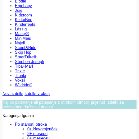
Elodie
Ergobaby
Joie
Kidzroom
KikkaBoo
Kinderfeets
Lässig
Marky®
MiniMeis
Najell
Scoot&Ride
Skip Hop
SmarTrike®
Stephen Joseph
Tiba+Marl
Trixie
Trunki
Voksi
Wildride®
Novi izdelki
Izdelki v akciji
Naj bo potovanje ali potepanje z otrokom čimbolj prijetno! Izdelki za
brezskrben družinski dopust.
Kategorija Igranje
Po starosti otroka
0+ Novorojenček
3+ mesece
6+ mesecev