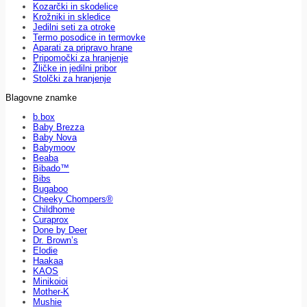
Kozarčki in skodelice
Krožniki in skledice
Jedilni seti za otroke
Termo posodice in termovke
Aparati za pripravo hrane
Pripomočki za hranjenje
Žličke in jedilni pribor
Stolčki za hranjenje
Blagovne znamke
b.box
Baby Brezza
Baby Nova
Babymoov
Beaba
Bibado™
Bibs
Bugaboo
Cheeky Chompers®
Childhome
Curaprox
Done by Deer
Dr. Brown’s
Elodie
Haakaa
KAOS
Minikoioi
Mother-K
Mushie