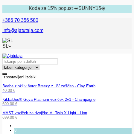
Koda za 15% popust ☀️SUNNY15☀️
+386 70 356 580
info@ajatutaja.com
SL
Izpostavljeni izdelki
Beaba zložljiv šotor Breezy z UV zaščito - Clay Earth
40.00
€
KikkaBoo® Goya Platinum voziček 2v1 - Champagne
699.00
€
MAST voziček za dvojčke M. Twin X Light - Lion
699.00
€
0