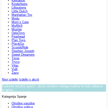
KikkaBoo
Kinderfeets
Lilliputiens
Little Dutch
Manhattan Toy
Modu
Mom`s Care
Muffik®
Mushie
OplaToys
Pearhead
Plan Toys
Play&Go
Scoot&Ride
Stephen Joseph
Sweet Dreamers
Trixie
Tryco
Vilac
Vulli
Zazu
Novi izdelki
Izdelki v akciji
Čudovite otroške igrače - da bo otroštvo vašega malčka še bolj zabavno
in igrivo.
Kategorija Spanje
Otroške varuške
Otroška sobica