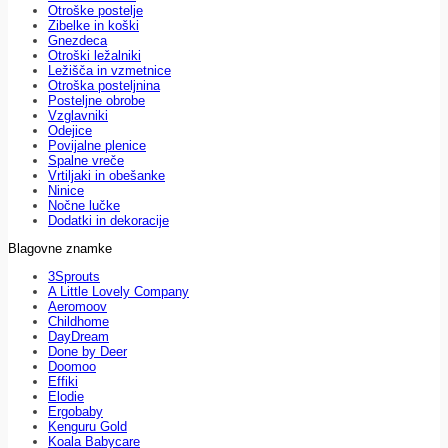
Otroške postelje
Zibelke in koški
Gnezdeca
Otroški ležalniki
Ležišča in vzmetnice
Otroška posteljnina
Posteljne obrobe
Vzglavniki
Odejice
Povijalne plenice
Spalne vreče
Vrtiljaki in obešanke
Ninice
Nočne lučke
Dodatki in dekoracije
Blagovne znamke
3Sprouts
A Little Lovely Company
Aeromoov
Childhome
DayDream
Done by Deer
Doomoo
Effiki
Elodie
Ergobaby
Kenguru Gold
Koala Babycare