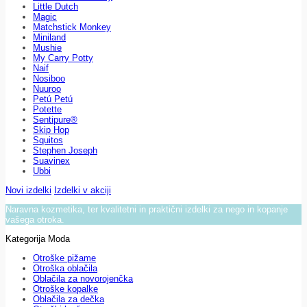
Little Dutch
Magic
Matchstick Monkey
Miniland
Mushie
My Carry Potty
Naif
Nosiboo
Nuuroo
Petú Petú
Potette
Sentipure®
Skip Hop
Squitos
Stephen Joseph
Suavinex
Ubbi
Novi izdelki
Izdelki v akciji
Naravna kozmetika, ter kvalitetni in praktični izdelki za nego in kopanje
vašega otroka.
Kategorija Moda
Otroške pižame
Otroška oblačila
Oblačila za novorojenčka
Otroške kopalke
Oblačila za dečka