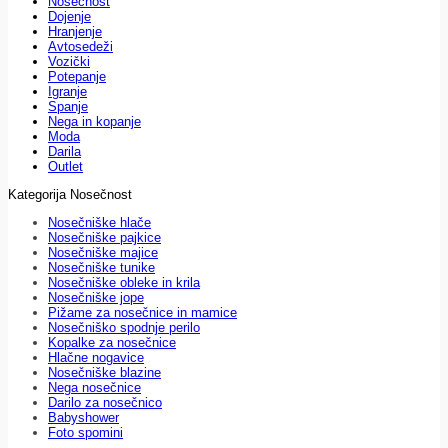
Nosečnost
Dojenje
Hranjenje
Avtosedeži
Vozički
Potepanje
Igranje
Spanje
Nega in kopanje
Moda
Darila
Outlet
Kategorija Nosečnost
Nosečniške hlače
Nosečniške pajkice
Nosečniške majice
Nosečniške tunike
Nosečniške obleke in krila
Nosečniške jope
Pižame za nosečnice in mamice
Nosečniško spodnje perilo
Kopalke za nosečnice
Hlačne nogavice
Nosečniške blazine
Nega nosečnice
Darilo za nosečnico
Babyshower
Foto spomini