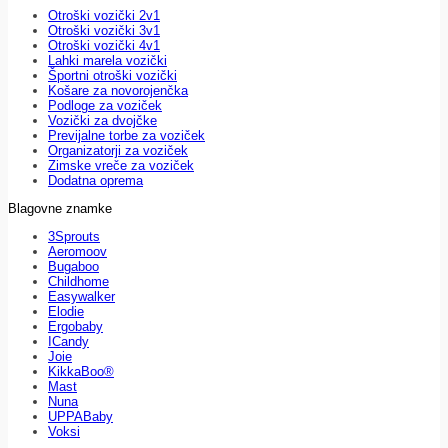
Otroški vozički 2v1
Otroški vozički 3v1
Otroški vozički 4v1
Lahki marela vozički
Športni otroški vozički
Košare za novorojenčka
Podloge za voziček
Vozički za dvojčke
Previjalne torbe za voziček
Organizatorji za voziček
Zimske vreče za voziček
Dodatna oprema
Blagovne znamke
3Sprouts
Aeromoov
Bugaboo
Childhome
Easywalker
Elodie
Ergobaby
ICandy
Joie
KikkaBoo®
Mast
Nuna
UPPABaby
Voksi