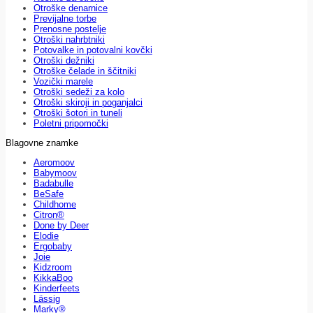
Otroške denarnice
Previjalne torbe
Prenosne postelje
Otroški nahrbtniki
Potovalke in potovalni kovčki
Otroški dežniki
Otroške čelade in ščitniki
Vozički marele
Otroški sedeži za kolo
Otroški skiroji in poganjalci
Otroški šotori in tuneli
Poletni pripomočki
Blagovne znamke
Aeromoov
Babymoov
Badabulle
BeSafe
Childhome
Citron®
Done by Deer
Elodie
Ergobaby
Joie
Kidzroom
KikkaBoo
Kinderfeets
Lässig
Marky®