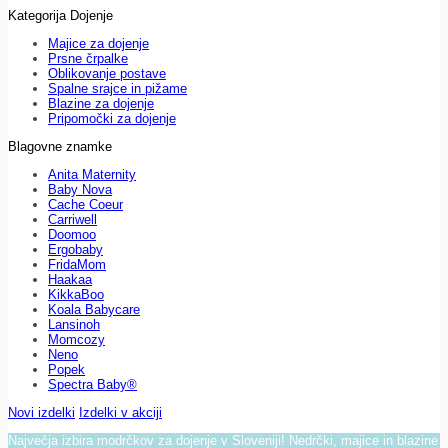
Kategorija Dojenje
Majice za dojenje
Prsne črpalke
Oblikovanje postave
Spalne srajce in pižame
Blazine za dojenje
Pripomočki za dojenje
Blagovne znamke
Anita Maternity
Baby Nova
Cache Coeur
Carriwell
Doomoo
Ergobaby
FridaMom
Haakaa
KikkaBoo
Koala Babycare
Lansinoh
Momcozy
Neno
Popek
Spectra Baby®
Novi izdelki
Izdelki v akciji
Največja izbira modrčkov za dojenje v Sloveniji! Nedrčki, majice in blazine