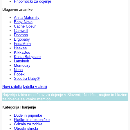
Pripomočki za dojenje
Blagovne znamke
Anita Maternity
Baby Nova
Cache Coeur
Carriwell
Doomoo
Ergobaby
FridaMom
Haakaa
KikkaBoo
Koala Babycare
Lansinoh
Momcozy
Neno
Popek
Spectra Baby®
Novi izdelki
Izdelki v akciji
Največja izbira modrčkov za dojenje v Sloveniji! Nedrčki, majice in blazine
za dojenje za vsako mamico!
Kategorija Hranjenje
Dude in priponke
Flaške in stekleničke
Grizala za zobke
Otroški slinčki