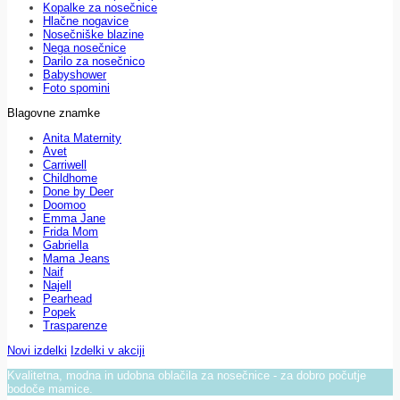
Kopalke za nosečnice
Hlačne nogavice
Nosečniške blazine
Nega nosečnice
Darilo za nosečnico
Babyshower
Foto spomini
Blagovne znamke
Anita Maternity
Avet
Carriwell
Childhome
Done by Deer
Doomoo
Emma Jane
Frida Mom
Gabriella
Mama Jeans
Naif
Najell
Pearhead
Popek
Trasparenze
Novi izdelki
Izdelki v akciji
Kvalitetna, modna in udobna oblačila za nosečnice - za dobro počutje
bodoče mamice.