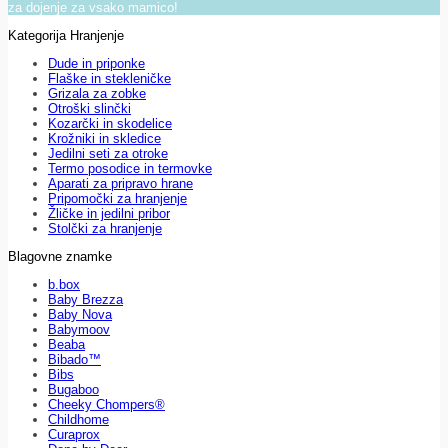
za dojenje za vsako mamico!
Kategorija Hranjenje
Dude in priponke
Flaške in stekleničke
Grizala za zobke
Otroški slinčki
Kozarčki in skodelice
Krožniki in skledice
Jedilni seti za otroke
Termo posodice in termovke
Aparati za pripravo hrane
Pripomočki za hranjenje
Žličke in jedilni pribor
Stolčki za hranjenje
Blagovne znamke
b.box
Baby Brezza
Baby Nova
Babymoov
Beaba
Bibado™
Bibs
Bugaboo
Cheeky Chompers®
Childhome
Curaprox