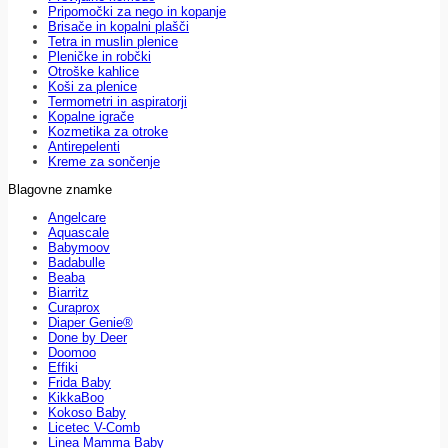
Pripomočki za nego in kopanje
Brisače in kopalni plašči
Tetra in muslin plenice
Pleničke in robčki
Otroške kahlice
Koši za plenice
Termometri in aspiratorji
Kopalne igrače
Kozmetika za otroke
Antirepelenti
Kreme za sončenje
Blagovne znamke
Angelcare
Aquascale
Babymoov
Badabulle
Beaba
Biarritz
Curaprox
Diaper Genie®
Done by Deer
Doomoo
Effiki
Frida Baby
KikkaBoo
Kokoso Baby
Licetec V-Comb
Linea Mamma Baby