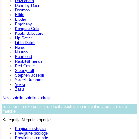
DayDream
Done by Deer
Doomoo
Effiki
Elodie
Ergobaby
Kenguru Gold
Koala Babycare
Lip Satler
Little Dutch
Nuna
Nuuroo
Pearhead
Rabbit&Friends
Red Castle
Sleepytroll
Stephen Joseph
Sweet Dreamers
Voksi
Zazu
Novi izdelki
Izdelki v akciji
Sanjske otroške sobice, čudovita posteljnina in spalne vreče za vaše
malčke.
Kategorija Nega in kopanje
Banjice in stojala
Previjalne podloge
Previjalne komode