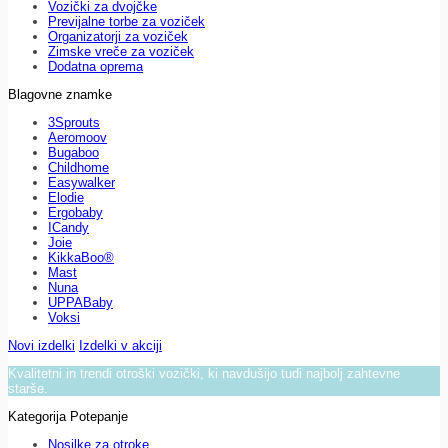
Vozički za dvojčke
Previjalne torbe za voziček
Organizatorji za voziček
Zimske vreče za voziček
Dodatna oprema
Blagovne znamke
3Sprouts
Aeromoov
Bugaboo
Childhome
Easywalker
Elodie
Ergobaby
ICandy
Joie
KikkaBoo®
Mast
Nuna
UPPABaby
Voksi
Novi izdelki
Izdelki v akciji
Kvalitetni in trendi otroški vozički, ki navdušijo tudi najbolj zahtevne
starše.
Kategorija Potepanje
Nosilke za otroke