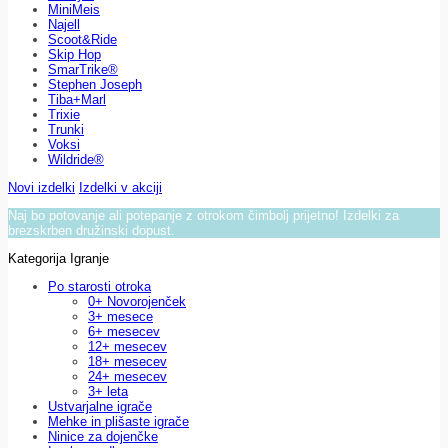
MiniMeis
Najell
Scoot&Ride
Skip Hop
SmarTrike®
Stephen Joseph
Tiba+Marl
Trixie
Trunki
Voksi
Wildride®
Novi izdelki
Izdelki v akciji
Naj bo potovanje ali potepanje z otrokom čimbolj prijetno! Izdelki za
brezskrben družinski dopust.
Kategorija Igranje
Po starosti otroka
0+ Novorojenček
3+ mesece
6+ mesecev
12+ mesecev
18+ mesecev
24+ mesecev
3+ leta
Ustvarjalne igrače
Mehke in plišaste igrače
Ninice za dojenčke