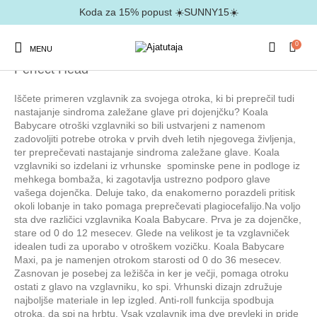
Koda za 15% popust ☀️SUNNY15☀️
0
MENU
Domov
/
Izdelki označeni z “Perfect Head”
Perfect Head
Iščete primeren vzglavnik za svojega otroka, ki bi preprečil tudi
nastajanje sindroma zaležane glave pri dojenjčku? Koala
Babycare otroški vzglavniki so bili ustvarjeni z namenom
zadovoljiti potrebe otroka v prvih dveh letih njegovega življenja,
ter preprečevati nastajanje sindroma zaležane glave. Koala
vzglavniki so izdelani iz vrhunske spominske pene in podloge iz
mehkega bombaža, ki zagotavlja ustrezno podporo glave
vašega dojenčka. Deluje tako, da enakomerno porazdeli pritisk
okoli lobanje in tako pomaga preprečevati plagiocefalijo.Na voljo
sta dve različici vzglavnika Koala Babycare. Prva je za dojenčke,
stare od 0 do 12 mesecev. Glede na velikost je ta vzglavniček
idealen tudi za uporabo v otroškem vozičku. Koala Babycare
Maxi, pa je namenjen otrokom starosti od 0 do 36 mesecev.
Zasnovan je posebej za ležišča in ker je večji, pomaga otroku
ostati z glavo na vzglavniku, ko spi. Vrhunski dizajn združuje
najboljše materiale in lep izgled. Anti-roll funkcija spodbuja
otroka, da spi na hrbtu. Vsak vzglavnik ima dve prevleki in pride